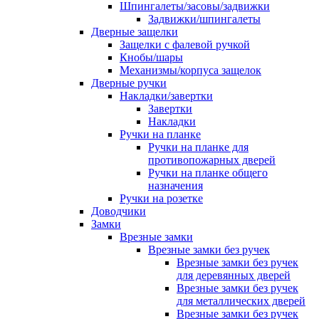
Шпингалеты/засовы/задвижки
Задвижки/шпингалеты
Дверные защелки
Защелки с фалевой ручкой
Кнобы/шары
Механизмы/корпуса защелок
Дверные ручки
Накладки/завертки
Завертки
Накладки
Ручки на планке
Ручки на планке для
противопожарных дверей
Ручки на планке общего
назначения
Ручки на розетке
Доводчики
Замки
Врезные замки
Врезные замки без ручек
Врезные замки без ручек
для деревянных дверей
Врезные замки без ручек
для металлических дверей
Врезные замки без ручек