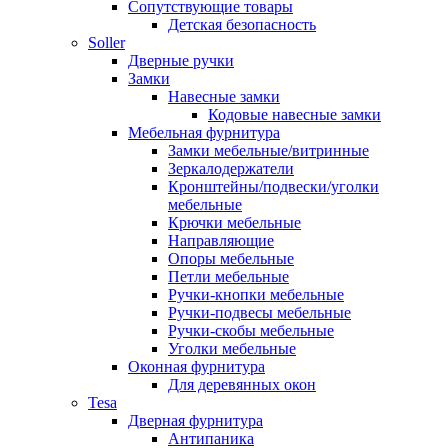
Сопутствующие товары
Детская безопасность
Soller
Дверные ручки
Замки
Навесные замки
Кодовые навесные замки
Мебельная фурнитура
Замки мебельные/витринные
Зеркалодержатели
Кронштейны/подвески/уголки
мебельные
Крючки мебельные
Направляющие
Опоры мебельные
Петли мебельные
Ручки-кнопки мебельные
Ручки-подвесы мебельные
Ручки-скобы мебельные
Уголки мебельные
Оконная фурнитура
Для деревянных окон
Tesa
Дверная фурнитура
Антипаника