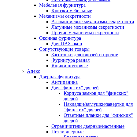
Мебельная фурнитура
Крючки мебельные
Механизмы секретности
Алюминиевые механизмы секретности
Латунные механизмы секретности
Прочие механизмы секретности
Оконная фурнитура
Для ПВХ окон
Сопутствующие товары
Заготовки для ключей и прочие
Фурнитура разная
Ящики почтовые
Апекс
Дверная фурнитура
Антипаника
Для "финских" дверей
Корпуса замков для "финских"
дверей
Накладки/заглушки/завертки для
"финских" дверей
Ответные планки для "финских"
дверей
Ограничители дверные/настенные
Петли дверные