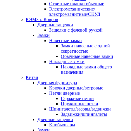
Ответные планки обычные
Электромеханические/
электромагнитные/СКУД
КЭМЗ г. Ковров
Дверные защелки
Защелки с фалевой ручкой
Замки
Навесные замки
Замки навесные с одной
секретностью
Обычные навесные замки
Накладные замки
Накладные замки общего
назначения
Китай
Дверная фурнитура
Крючки дверные/ветровые
Петли дверные
Гаражные петли
Пружинные петли
Шпингалеты/засовы/задвижки
Задвижки/шпингалеты
Дверные защелки
Кнобы/шары
Замки