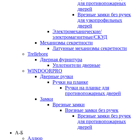
для противопожарных
дверей
Врезные замки без ручек
для узкопрофильных
дверей
Электромеханические/
электромагнитные/СКУД
Механизмы секретности
Латунные механизмы секретности
Trelleborg
Дверная фурнитура
Уплотнители дверные
WINDOORPRO
Дверные ручки
Ручки на планке
Ручки на планке для
противопожарных дверей
Замки
Врезные замки
Врезные замки без ручек
Врезные замки без ручек
для противопожарных
дверей
А-Б
Аллюр