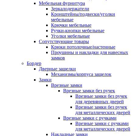
Мебельная фурнитура
Зеркалодержатели
Кронштейны/подвески/уголки
мебельные
Крючки мебельные
Ручки-кнопки мебельные
Уголки мебельные
Сопутствующие товары
Крюки потолочные/настенные
Проушины и накладки для навесных
замков
Бордер
Дверные защелки
Механизмы/корпуса защелок
Замки
Врезные замки
Врезные замки без ручек
Врезные замки без ручек
для деревянных дверей
Врезные замки без ручек
для металлических дверей
Врезные замки с ручками
Врезные замки с ручками
для металлических дверей
Накладные замки