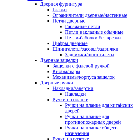
Дверная фурнитура
Глазки
Ограничители дверные/настенные
Петли дверные
Гаражные петли
Петли накладные обычные
Петли-бабочки без врезки
Цифры дверные
Шпингалеты/засовы/задвижки
Задвижки/шпингалеты
Дверные защелки
Защелки с фалевой ручкой
Кнобы/шары
Механизмы/корпуса защелок
Дверные ручки
Накладки/завертки
Накладки
Ручки на планке
Ручки на планке для китайских
дверей
Ручки на планке для
противопожарных дверей
Ручки на планке общего
назначения
Ручки на розетке