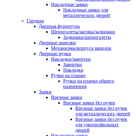
Накладные замки
Накладные замки для
металлических дверей
Гардиан
Дверная фурнитура
Шпингалеты/засовы/задвижки
Задвижки/шпингалеты
Дверные защелки
Механизмы/корпуса защелок
Дверные ручки
Накладки/завертки
Завертки
Накладки
Ручки на планке
Ручки на планке общего
назначения
Замки
Врезные замки
Врезные замки без ручек
Врезные замки без ручек
для металлических дверей
Врезные замки без ручек
для узкопрофильных
дверей
Накладные замки