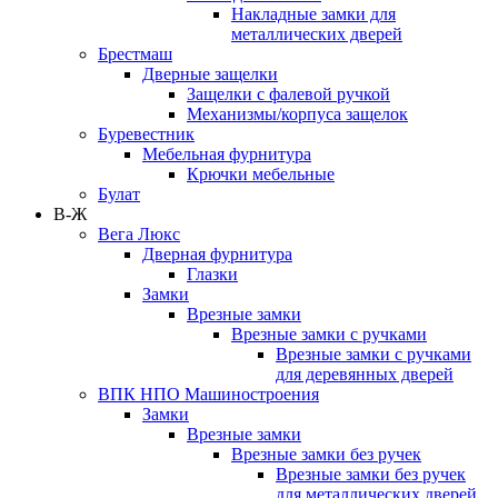
Накладные замки для
металлических дверей
Брестмаш
Дверные защелки
Защелки с фалевой ручкой
Механизмы/корпуса защелок
Буревестник
Мебельная фурнитура
Крючки мебельные
Булат
В-Ж
Вега Люкс
Дверная фурнитура
Глазки
Замки
Врезные замки
Врезные замки с ручками
Врезные замки с ручками
для деревянных дверей
ВПК НПО Машиностроения
Замки
Врезные замки
Врезные замки без ручек
Врезные замки без ручек
для металлических дверей