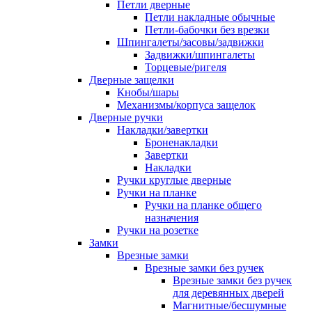
Петли дверные
Петли накладные обычные
Петли-бабочки без врезки
Шпингалеты/засовы/задвижки
Задвижки/шпингалеты
Торцевые/ригеля
Дверные защелки
Кнобы/шары
Механизмы/корпуса защелок
Дверные ручки
Накладки/завертки
Броненакладки
Завертки
Накладки
Ручки круглые дверные
Ручки на планке
Ручки на планке общего
назначения
Ручки на розетке
Замки
Врезные замки
Врезные замки без ручек
Врезные замки без ручек
для деревянных дверей
Магнитные/бесшумные