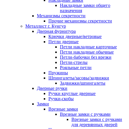
Накладные замки
Накладные замки общего
назначения
Механизмы секретности
Прочие механизмы секретности
Металлист г. Кунгур
Дверная фурнитура
Крючки дверные/ветровые
Петли дверные
Петли накладные карточные
Петли накладные обычные
Петли-бабочки без врезки
Петли-стрелы
Рояльные петли
Пружины
Шпингалеты/засовы/задвижки
Задвижки/шпингалеты
Дверные ручки
Ручки круглые дверные
Ручки-скобы
Замки
Врезные замки
Врезные замки с ручками
Врезные замки с ручками
для деревянных дверей