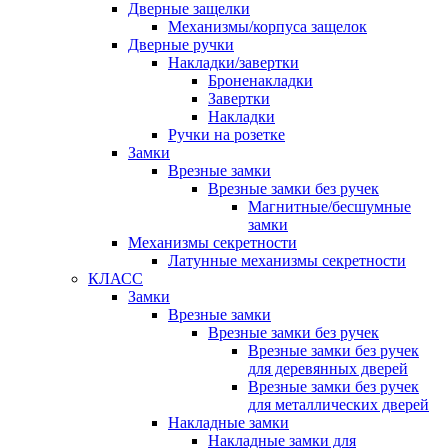
Дверные защелки
Механизмы/корпуса защелок
Дверные ручки
Накладки/завертки
Броненакладки
Завертки
Накладки
Ручки на розетке
Замки
Врезные замки
Врезные замки без ручек
Магнитные/бесшумные
замки
Механизмы секретности
Латунные механизмы секретности
КЛАСС
Замки
Врезные замки
Врезные замки без ручек
Врезные замки без ручек
для деревянных дверей
Врезные замки без ручек
для металлических дверей
Накладные замки
Накладные замки для