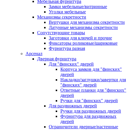
Мебельная фурнитура
Замки мебельные/витринные
Уголки мебельные
Механизмы секретности
Вертушки для механизма секретности
Латунные механизмы секретности
Сопутствующие товары
Заготовки для ключей и прочие
Фиксаторы роликовые/шариковые
Фурнитура разная
Арсенал
Дверная фурнитура
Для "финских" дверей
Корпуса замков для "финских"
дверей
Накладки/заглушки/завертки для
"финских" дверей
Ответные планки для "финских"
дверей
Ручки для "финских" дверей
Для раздвижных дверей
Ручки для раздвижных дверей
Фурнитура для раздвижных
дверей
Ограничители дверные/настенные