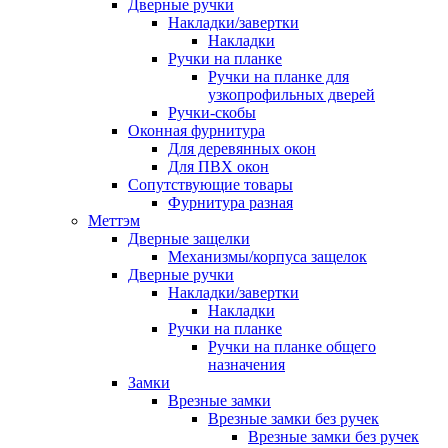
Дверные ручки
Накладки/завертки
Накладки
Ручки на планке
Ручки на планке для
узкопрофильных дверей
Ручки-скобы
Оконная фурнитура
Для деревянных окон
Для ПВХ окон
Сопутствующие товары
Фурнитура разная
Меттэм
Дверные защелки
Механизмы/корпуса защелок
Дверные ручки
Накладки/завертки
Накладки
Ручки на планке
Ручки на планке общего
назначения
Замки
Врезные замки
Врезные замки без ручек
Врезные замки без ручек