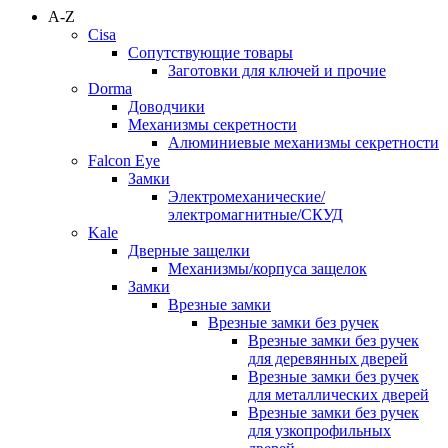
A-Z
Cisa
Сопутствующие товары
Заготовки для ключей и прочие
Dorma
Доводчики
Механизмы секретности
Алюминиевые механизмы секретности
Falcon Eye
Замки
Электромеханические/
электромагнитные/СКУД
Kale
Дверные защелки
Механизмы/корпуса защелок
Замки
Врезные замки
Врезные замки без ручек
Врезные замки без ручек
для деревянных дверей
Врезные замки без ручек
для металлических дверей
Врезные замки без ручек
для узкопрофильных