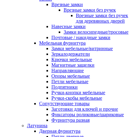
Врезные замки
Врезные замки без ручек
Врезные замки без ручек
для деревянных дверей
Навесные замки
Замки велосипедные/тросовые
Почтовые / накидные замки
Мебельная фурнитура
Замки мебельные/витринные
Зеркалодержатели
Крючки мебельные
Магнитные защелки
Направляющие
Опоры мебельные
Петли мебельные
Подпятники
Ручки-кнопки мебельные
Ручки-скобы мебельные
Сопутствующие товары
Заготовки для ключей и прочие
Фиксаторы роликовые/шариковые
Фурнитура разная
Латунина
Дверная фурнитура
Петли дверные