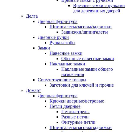
Врезные замки с ручками
Врезные замки с ручками
для деревянных дверей
Делга
Дверная фурнитура
Шпингалеты/засовы/задвижки
Задвижки/шпингалеты
Дверные ручки
Ручки-скобы
Замки
Навесные замки
Обычные навесные замки
Накладные замки
Накладные замки общего
назначения
Сопутствующие товары
Заготовки для ключей и прочие
Домарт
Дверная фурнитура
Крючки дверные/ветровые
Петли дверные
Петли-стрелы
Разные петли
Фигурные петли
Шпингалеты/засовы/задвижки