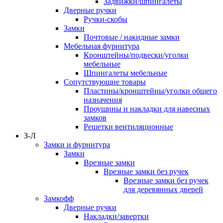
Задвижки/шпингалеты
Дверные ручки
Ручки-скобы
Замки
Почтовые / накидные замки
Мебельная фурнитура
Кронштейны/подвески/уголки
мебельные
Шпингалеты мебельные
Сопутствующие товары
Пластины/кронштейны/уголки общего
назначения
Проушины и накладки для навесных
замков
Решетки вентиляционные
З-Л
Замки и фурнитура
Замки
Врезные замки
Врезные замки без ручек
Врезные замки без ручек
для деревянных дверей
Замкофф
Дверные ручки
Накладки/завертки