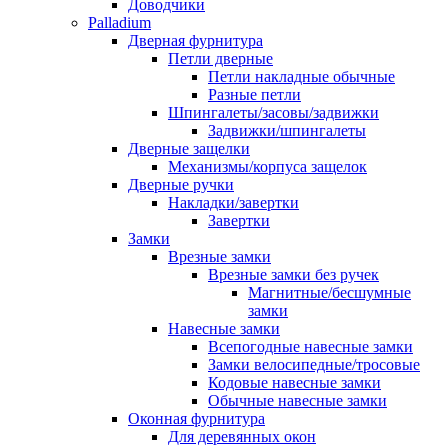
Доводчики
Palladium
Дверная фурнитура
Петли дверные
Петли накладные обычные
Разные петли
Шпингалеты/засовы/задвижки
Задвижки/шпингалеты
Дверные защелки
Механизмы/корпуса защелок
Дверные ручки
Накладки/завертки
Завертки
Замки
Врезные замки
Врезные замки без ручек
Магнитные/бесшумные
замки
Навесные замки
Всепогодные навесные замки
Замки велосипедные/тросовые
Кодовые навесные замки
Обычные навесные замки
Оконная фурнитура
Для деревянных окон