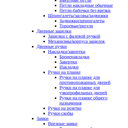
Ввертные петли
Петли накладные обычные
Петли-бабочки без врезки
Шпингалеты/засовы/задвижки
Задвижки/шпингалеты
Торцевые/ригеля
Дверные защелки
Защелки с фалевой ручкой
Механизмы/корпуса защелок
Дверные ручки
Накладки/завертки
Броненакладки
Завертки
Накладки
Ручки на планке
Ручки на планке для
противопожарных дверей
Ручки на планке для
узкопрофильных дверей
Ручки на планке общего
назначения
Ручки на розетке
Ручки-скобы
Замки
Врезные замки