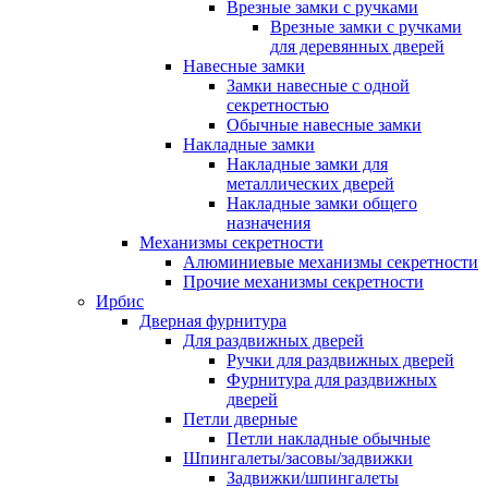
Врезные замки с ручками
Врезные замки с ручками
для деревянных дверей
Навесные замки
Замки навесные с одной
секретностью
Обычные навесные замки
Накладные замки
Накладные замки для
металлических дверей
Накладные замки общего
назначения
Механизмы секретности
Алюминиевые механизмы секретности
Прочие механизмы секретности
Ирбис
Дверная фурнитура
Для раздвижных дверей
Ручки для раздвижных дверей
Фурнитура для раздвижных
дверей
Петли дверные
Петли накладные обычные
Шпингалеты/засовы/задвижки
Задвижки/шпингалеты