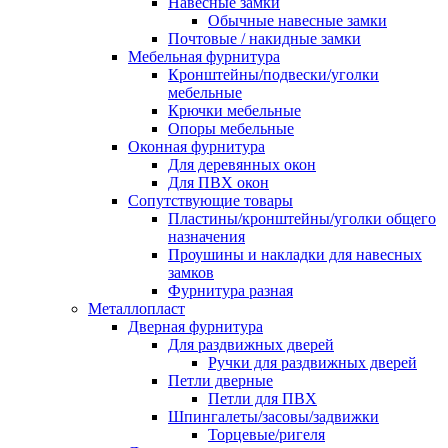
Навесные замки
Обычные навесные замки
Почтовые / накидные замки
Мебельная фурнитура
Кронштейны/подвески/уголки
мебельные
Крючки мебельные
Опоры мебельные
Оконная фурнитура
Для деревянных окон
Для ПВХ окон
Сопутствующие товары
Пластины/кронштейны/уголки общего
назначения
Проушины и накладки для навесных
замков
Фурнитура разная
Металлопласт
Дверная фурнитура
Для раздвижных дверей
Ручки для раздвижных дверей
Петли дверные
Петли для ПВХ
Шпингалеты/засовы/задвижки
Торцевые/ригеля