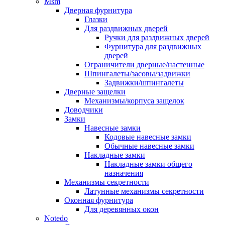
Msm
Дверная фурнитура
Глазки
Для раздвижных дверей
Ручки для раздвижных дверей
Фурнитура для раздвижных
дверей
Ограничители дверные/настенные
Шпингалеты/засовы/задвижки
Задвижки/шпингалеты
Дверные защелки
Механизмы/корпуса защелок
Доводчики
Замки
Навесные замки
Кодовые навесные замки
Обычные навесные замки
Накладные замки
Накладные замки общего
назначения
Механизмы секретности
Латунные механизмы секретности
Оконная фурнитура
Для деревянных окон
Notedo