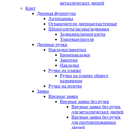
металлических дверей
Крит
Дверная фурнитура
Антипаника
Ограничители дверные/настенные
Шпингалеты/засовы/задвижки
Задвижки/шпингалеты
Торцевые/ригеля
Дверные ручки
Накладки/завертки
Броненакладки
Завертки
Накладки
Ручки на планке
Ручки на планке общего
назначения
Ручки на розетке
Замки
Врезные замки
Врезные замки без ручек
Врезные замки без ручек
для металлических дверей
Врезные замки без ручек
для противопожарных
дверей