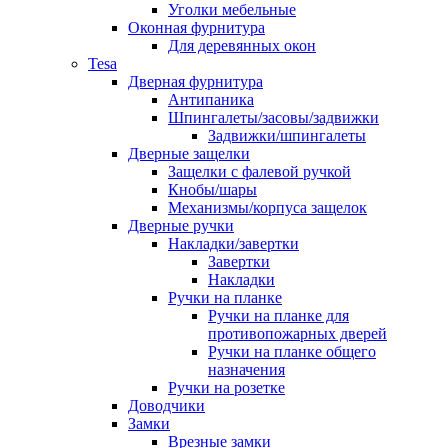
Уголки мебельные
Оконная фурнитура
Для деревянных окон
Tesa
Дверная фурнитура
Антипаника
Шпингалеты/засовы/задвижки
Задвижки/шпингалеты
Дверные защелки
Защелки с фалевой ручкой
Кнобы/шары
Механизмы/корпуса защелок
Дверные ручки
Накладки/завертки
Завертки
Накладки
Ручки на планке
Ручки на планке для
противопожарных дверей
Ручки на планке общего
назначения
Ручки на розетке
Доводчики
Замки
Врезные замки