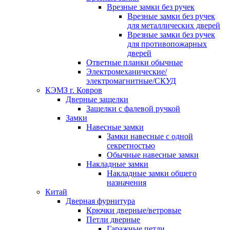
Врезные замки без ручек
Врезные замки без ручек
для металлических дверей
Врезные замки без ручек
для противопожарных
дверей
Ответные планки обычные
Электромеханические/
электромагнитные/СКУД
КЭМЗ г. Ковров
Дверные защелки
Защелки с фалевой ручкой
Замки
Навесные замки
Замки навесные с одной
секретностью
Обычные навесные замки
Накладные замки
Накладные замки общего
назначения
Китай
Дверная фурнитура
Крючки дверные/ветровые
Петли дверные
Гаражные петли