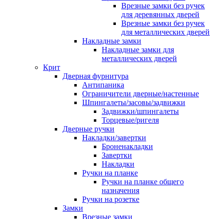
Врезные замки без ручек
для деревянных дверей
Врезные замки без ручек
для металлических дверей
Накладные замки
Накладные замки для
металлических дверей
Крит
Дверная фурнитура
Антипаника
Ограничители дверные/настенные
Шпингалеты/засовы/задвижки
Задвижки/шпингалеты
Торцевые/ригеля
Дверные ручки
Накладки/завертки
Броненакладки
Завертки
Накладки
Ручки на планке
Ручки на планке общего
назначения
Ручки на розетке
Замки
Врезные замки