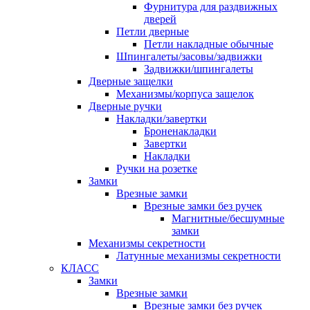
Фурнитура для раздвижных
дверей
Петли дверные
Петли накладные обычные
Шпингалеты/засовы/задвижки
Задвижки/шпингалеты
Дверные защелки
Механизмы/корпуса защелок
Дверные ручки
Накладки/завертки
Броненакладки
Завертки
Накладки
Ручки на розетке
Замки
Врезные замки
Врезные замки без ручек
Магнитные/бесшумные
замки
Механизмы секретности
Латунные механизмы секретности
КЛАСС
Замки
Врезные замки
Врезные замки без ручек