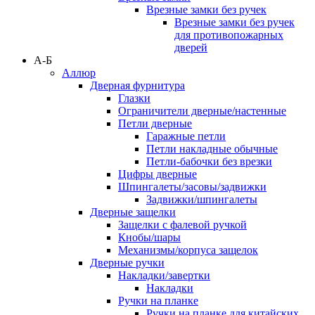
Врезные замки без ручек
Врезные замки без ручек
для противопожарных
дверей
А-Б
Аллюр
Дверная фурнитура
Глазки
Ограничители дверные/настенные
Петли дверные
Гаражные петли
Петли накладные обычные
Петли-бабочки без врезки
Цифры дверные
Шпингалеты/засовы/задвижки
Задвижки/шпингалеты
Дверные защелки
Защелки с фалевой ручкой
Кнобы/шары
Механизмы/корпуса защелок
Дверные ручки
Накладки/завертки
Накладки
Ручки на планке
Ручки на планке для китайских