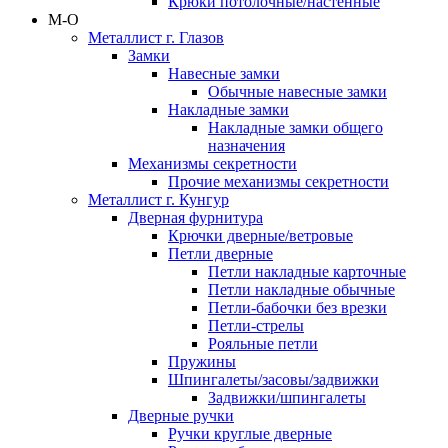
Крюки потолочные/настенные
М-О
Металлист г. Глазов
Замки
Навесные замки
Обычные навесные замки
Накладные замки
Накладные замки общего
назначения
Механизмы секретности
Прочие механизмы секретности
Металлист г. Кунгур
Дверная фурнитура
Крючки дверные/ветровые
Петли дверные
Петли накладные карточные
Петли накладные обычные
Петли-бабочки без врезки
Петли-стрелы
Рояльные петли
Пружины
Шпингалеты/засовы/задвижки
Задвижки/шпингалеты
Дверные ручки
Ручки круглые дверные