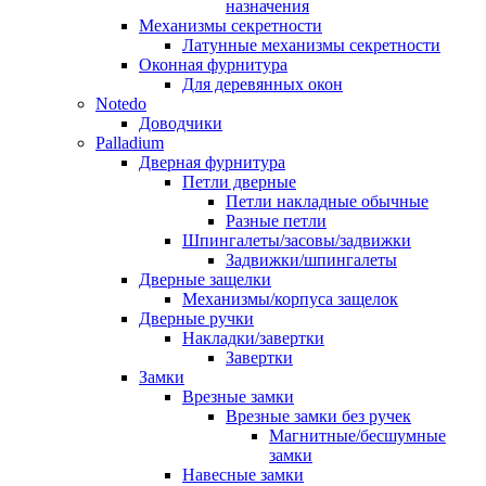
назначения
Механизмы секретности
Латунные механизмы секретности
Оконная фурнитура
Для деревянных окон
Notedo
Доводчики
Palladium
Дверная фурнитура
Петли дверные
Петли накладные обычные
Разные петли
Шпингалеты/засовы/задвижки
Задвижки/шпингалеты
Дверные защелки
Механизмы/корпуса защелок
Дверные ручки
Накладки/завертки
Завертки
Замки
Врезные замки
Врезные замки без ручек
Магнитные/бесшумные
замки
Навесные замки