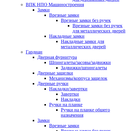
ВПК НПО Машиностроения
Замки
Врезные замки
Врезные замки без ручек
Врезные замки без ручек
для металлических дверей
Накладные замки
Накладные замки для
металлических дверей
Гардиан
Дверная фурнитура
Шпингалеты/засовы/задвижки
Задвижки/шпингалеты
Дверные защелки
Механизмы/корпуса защелок
Дверные ручки
Накладки/завертки
Завертки
Накладки
Ручки на планке
Ручки на планке общего
назначения
Замки
Врезные замки
Врезные замки без ручек