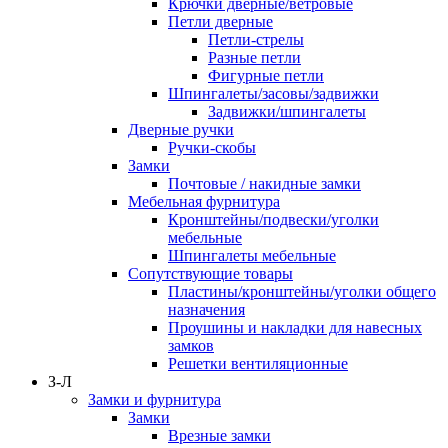
Крючки дверные/ветровые
Петли дверные
Петли-стрелы
Разные петли
Фигурные петли
Шпингалеты/засовы/задвижки
Задвижки/шпингалеты
Дверные ручки
Ручки-скобы
Замки
Почтовые / накидные замки
Мебельная фурнитура
Кронштейны/подвески/уголки
мебельные
Шпингалеты мебельные
Сопутствующие товары
Пластины/кронштейны/уголки общего
назначения
Проушины и накладки для навесных
замков
Решетки вентиляционные
З-Л
Замки и фурнитура
Замки
Врезные замки