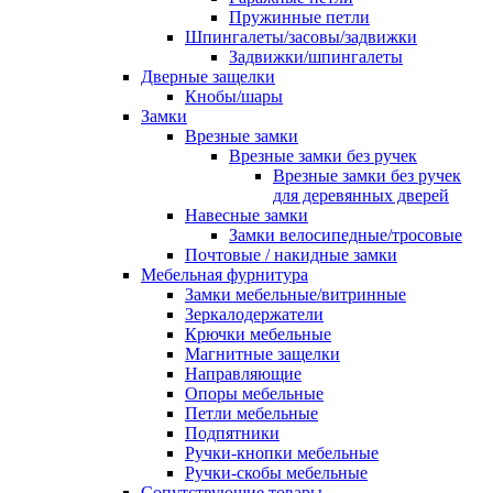
Пружинные петли
Шпингалеты/засовы/задвижки
Задвижки/шпингалеты
Дверные защелки
Кнобы/шары
Замки
Врезные замки
Врезные замки без ручек
Врезные замки без ручек
для деревянных дверей
Навесные замки
Замки велосипедные/тросовые
Почтовые / накидные замки
Мебельная фурнитура
Замки мебельные/витринные
Зеркалодержатели
Крючки мебельные
Магнитные защелки
Направляющие
Опоры мебельные
Петли мебельные
Подпятники
Ручки-кнопки мебельные
Ручки-скобы мебельные
Сопутствующие товары