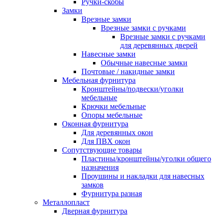
Ручки-скобы
Замки
Врезные замки
Врезные замки с ручками
Врезные замки с ручками
для деревянных дверей
Навесные замки
Обычные навесные замки
Почтовые / накидные замки
Мебельная фурнитура
Кронштейны/подвески/уголки
мебельные
Крючки мебельные
Опоры мебельные
Оконная фурнитура
Для деревянных окон
Для ПВХ окон
Сопутствующие товары
Пластины/кронштейны/уголки общего
назначения
Проушины и накладки для навесных
замков
Фурнитура разная
Металлопласт
Дверная фурнитура