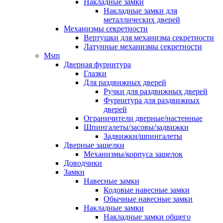
Накладные замки
Накладные замки для
металлических дверей
Механизмы секретности
Вертушки для механизма секретности
Латунные механизмы секретности
Msm
Дверная фурнитура
Глазки
Для раздвижных дверей
Ручки для раздвижных дверей
Фурнитура для раздвижных
дверей
Ограничители дверные/настенные
Шпингалеты/засовы/задвижки
Задвижки/шпингалеты
Дверные защелки
Механизмы/корпуса защелок
Доводчики
Замки
Навесные замки
Кодовые навесные замки
Обычные навесные замки
Накладные замки
Накладные замки общего