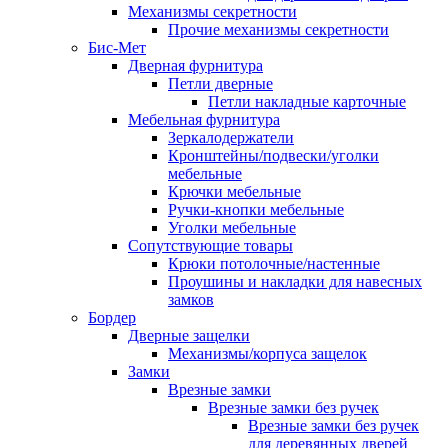
Механизмы секретности
Прочие механизмы секретности
Бис-Мет
Дверная фурнитура
Петли дверные
Петли накладные карточные
Мебельная фурнитура
Зеркалодержатели
Кронштейны/подвески/уголки
мебельные
Крючки мебельные
Ручки-кнопки мебельные
Уголки мебельные
Сопутствующие товары
Крюки потолочные/настенные
Проушины и накладки для навесных
замков
Бордер
Дверные защелки
Механизмы/корпуса защелок
Замки
Врезные замки
Врезные замки без ручек
Врезные замки без ручек
для деревянных дверей