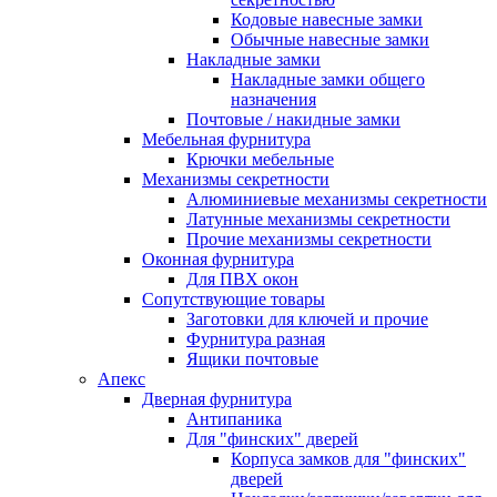
Кодовые навесные замки
Обычные навесные замки
Накладные замки
Накладные замки общего
назначения
Почтовые / накидные замки
Мебельная фурнитура
Крючки мебельные
Механизмы секретности
Алюминиевые механизмы секретности
Латунные механизмы секретности
Прочие механизмы секретности
Оконная фурнитура
Для ПВХ окон
Сопутствующие товары
Заготовки для ключей и прочие
Фурнитура разная
Ящики почтовые
Апекс
Дверная фурнитура
Антипаника
Для "финских" дверей
Корпуса замков для "финских"
дверей