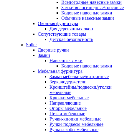
Всепогодные навесные замки
Замки велосипедные/тросовые
Кодовые навесные замки
Обычные навесные замки
Оконная фурнитура
Для деревянных окон
Сопутствующие товары
Детская безопасность
Soller
Дверные ручки
Замки
Навесные замки
Кодовые навесные замки
Мебельная фурнитура
Замки мебельные/витринные
Зеркалодержатели
Кронштейны/подвески/уголки
мебельные
Крючки мебельные
Направляющие
Опоры мебельные
Петли мебельные
Ручки-кнопки мебельные
Ручки-подвесы мебельные
Ручки-скобы мебельные