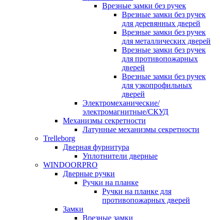
Врезные замки без ручек
Врезные замки без ручек
для деревянных дверей
Врезные замки без ручек
для металлических дверей
Врезные замки без ручек
для противопожарных
дверей
Врезные замки без ручек
для узкопрофильных
дверей
Электромеханические/
электромагнитные/СКУД
Механизмы секретности
Латунные механизмы секретности
Trelleborg
Дверная фурнитура
Уплотнители дверные
WINDOORPRO
Дверные ручки
Ручки на планке
Ручки на планке для
противопожарных дверей
Замки
Врезные замки