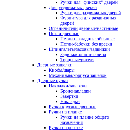
Ручки для "финских" дверей
Для раздвижных дверей
Ручки для раздвижных дверей
Фурнитура для раздвижных
дверей
Ограничители дверные/настенные
Петли дверные
Петли накладные обычные
Петли-бабочки без врезки
Шпингалеты/засовы/задвижки
Задвижки/шпингалеты
Торцевые/ригеля
Дверные защелки
Кнобы/шары
Механизмы/корпуса защелок
Дверные ручки
Накладки/завертки
Броненакладки
Завертки
Накладки
Ручки круглые дверные
Ручки на планке
Ручки на планке общего
назначения
Ручки на розетке