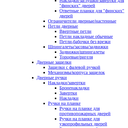
Накладки/заглушки/завертки для
"финских" дверей
Ответные планки для "финских"
дверей
Ограничители дверные/настенные
Петли дверные
Ввертные петли
Петли накладные обычные
Петли-бабочки без врезки
Шпингалеты/засовы/задвижки
Задвижки/шпингалеты
Торцевые/ригеля
Дверные защелки
Защелки с фалевой ручкой
Механизмы/корпуса защелок
Дверные ручки
Накладки/завертки
Броненакладки
Завертки
Накладки
Ручки на планке
Ручки на планке для
противопожарных дверей
Ручки на планке для
узкопрофильных дверей