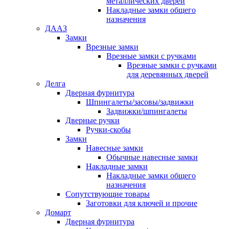
металлических дверей
Накладные замки общего
назначения
ДААЗ
Замки
Врезные замки
Врезные замки с ручками
Врезные замки с ручками
для деревянных дверей
Делга
Дверная фурнитура
Шпингалеты/засовы/задвижки
Задвижки/шпингалеты
Дверные ручки
Ручки-скобы
Замки
Навесные замки
Обычные навесные замки
Накладные замки
Накладные замки общего
назначения
Сопутствующие товары
Заготовки для ключей и прочие
Домарт
Дверная фурнитура