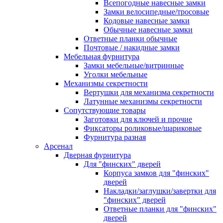
Всепогодные навесные замки
Замки велосипедные/тросовые
Кодовые навесные замки
Обычные навесные замки
Ответные планки обычные
Почтовые / накидные замки
Мебельная фурнитура
Замки мебельные/витринные
Уголки мебельные
Механизмы секретности
Вертушки для механизма секретности
Латунные механизмы секретности
Сопутствующие товары
Заготовки для ключей и прочие
Фиксаторы роликовые/шариковые
Фурнитура разная
Арсенал
Дверная фурнитура
Для "финских" дверей
Корпуса замков для "финских"
дверей
Накладки/заглушки/завертки для
"финских" дверей
Ответные планки для "финских"
дверей