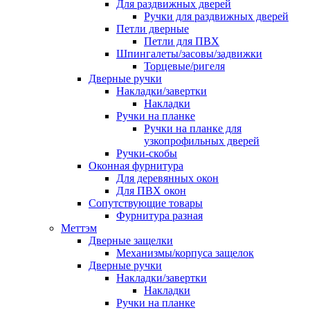
Для раздвижных дверей
Ручки для раздвижных дверей
Петли дверные
Петли для ПВХ
Шпингалеты/засовы/задвижки
Торцевые/ригеля
Дверные ручки
Накладки/завертки
Накладки
Ручки на планке
Ручки на планке для
узкопрофильных дверей
Ручки-скобы
Оконная фурнитура
Для деревянных окон
Для ПВХ окон
Сопутствующие товары
Фурнитура разная
Меттэм
Дверные защелки
Механизмы/корпуса защелок
Дверные ручки
Накладки/завертки
Накладки
Ручки на планке