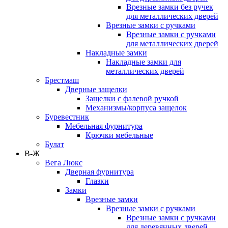
Врезные замки без ручек
для металлических дверей
Врезные замки с ручками
Врезные замки с ручками
для металлических дверей
Накладные замки
Накладные замки для
металлических дверей
Брестмаш
Дверные защелки
Защелки с фалевой ручкой
Механизмы/корпуса защелок
Буревестник
Мебельная фурнитура
Крючки мебельные
Булат
В-Ж
Вега Люкс
Дверная фурнитура
Глазки
Замки
Врезные замки
Врезные замки с ручками
Врезные замки с ручками
для деревянных дверей