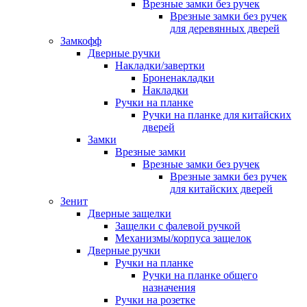
Врезные замки без ручек
Врезные замки без ручек
для деревянных дверей
Замкофф
Дверные ручки
Накладки/завертки
Броненакладки
Накладки
Ручки на планке
Ручки на планке для китайских
дверей
Замки
Врезные замки
Врезные замки без ручек
Врезные замки без ручек
для китайских дверей
Зенит
Дверные защелки
Защелки с фалевой ручкой
Механизмы/корпуса защелок
Дверные ручки
Ручки на планке
Ручки на планке общего
назначения
Ручки на розетке