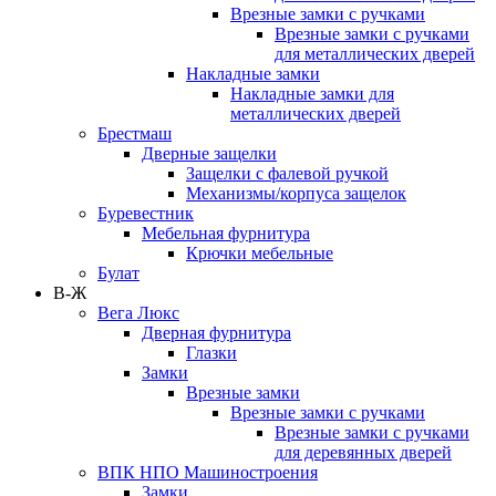
Врезные замки с ручками
Врезные замки с ручками
для металлических дверей
Накладные замки
Накладные замки для
металлических дверей
Брестмаш
Дверные защелки
Защелки с фалевой ручкой
Механизмы/корпуса защелок
Буревестник
Мебельная фурнитура
Крючки мебельные
Булат
В-Ж
Вега Люкс
Дверная фурнитура
Глазки
Замки
Врезные замки
Врезные замки с ручками
Врезные замки с ручками
для деревянных дверей
ВПК НПО Машиностроения
Замки