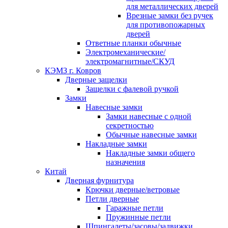
для металлических дверей
Врезные замки без ручек
для противопожарных
дверей
Ответные планки обычные
Электромеханические/
электромагнитные/СКУД
КЭМЗ г. Ковров
Дверные защелки
Защелки с фалевой ручкой
Замки
Навесные замки
Замки навесные с одной
секретностью
Обычные навесные замки
Накладные замки
Накладные замки общего
назначения
Китай
Дверная фурнитура
Крючки дверные/ветровые
Петли дверные
Гаражные петли
Пружинные петли
Шпингалеты/засовы/задвижки