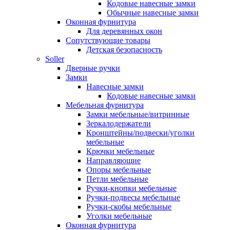
Кодовые навесные замки
Обычные навесные замки
Оконная фурнитура
Для деревянных окон
Сопутствующие товары
Детская безопасность
Soller
Дверные ручки
Замки
Навесные замки
Кодовые навесные замки
Мебельная фурнитура
Замки мебельные/витринные
Зеркалодержатели
Кронштейны/подвески/уголки
мебельные
Крючки мебельные
Направляющие
Опоры мебельные
Петли мебельные
Ручки-кнопки мебельные
Ручки-подвесы мебельные
Ручки-скобы мебельные
Уголки мебельные
Оконная фурнитура