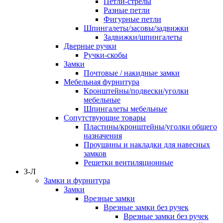
Петли-стрелы
Разные петли
Фигурные петли
Шпингалеты/засовы/задвижки
Задвижки/шпингалеты
Дверные ручки
Ручки-скобы
Замки
Почтовые / накидные замки
Мебельная фурнитура
Кронштейны/подвески/уголки
мебельные
Шпингалеты мебельные
Сопутствующие товары
Пластины/кронштейны/уголки общего
назначения
Проушины и накладки для навесных
замков
Решетки вентиляционные
З-Л
Замки и фурнитура
Замки
Врезные замки
Врезные замки без ручек
Врезные замки без ручек