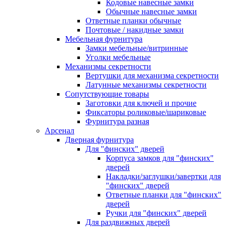
Кодовые навесные замки
Обычные навесные замки
Ответные планки обычные
Почтовые / накидные замки
Мебельная фурнитура
Замки мебельные/витринные
Уголки мебельные
Механизмы секретности
Вертушки для механизма секретности
Латунные механизмы секретности
Сопутствующие товары
Заготовки для ключей и прочие
Фиксаторы роликовые/шариковые
Фурнитура разная
Арсенал
Дверная фурнитура
Для "финских" дверей
Корпуса замков для "финских"
дверей
Накладки/заглушки/завертки для
"финских" дверей
Ответные планки для "финских"
дверей
Ручки для "финских" дверей
Для раздвижных дверей