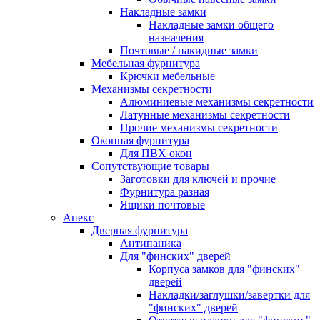
Накладные замки
Накладные замки общего
назначения
Почтовые / накидные замки
Мебельная фурнитура
Крючки мебельные
Механизмы секретности
Алюминиевые механизмы секретности
Латунные механизмы секретности
Прочие механизмы секретности
Оконная фурнитура
Для ПВХ окон
Сопутствующие товары
Заготовки для ключей и прочие
Фурнитура разная
Ящики почтовые
Апекс
Дверная фурнитура
Антипаника
Для "финских" дверей
Корпуса замков для "финских"
дверей
Накладки/заглушки/завертки для
"финских" дверей