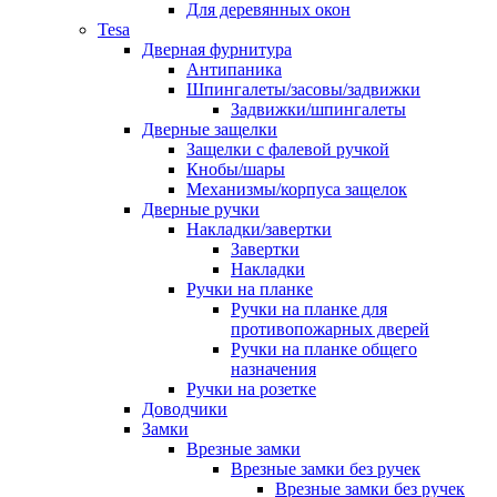
Для деревянных окон
Tesa
Дверная фурнитура
Антипаника
Шпингалеты/засовы/задвижки
Задвижки/шпингалеты
Дверные защелки
Защелки с фалевой ручкой
Кнобы/шары
Механизмы/корпуса защелок
Дверные ручки
Накладки/завертки
Завертки
Накладки
Ручки на планке
Ручки на планке для
противопожарных дверей
Ручки на планке общего
назначения
Ручки на розетке
Доводчики
Замки
Врезные замки
Врезные замки без ручек
Врезные замки без ручек