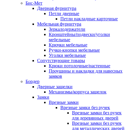
Бис-Мет
Дверная фурнитура
Петли дверные
Петли накладные карточные
Мебельная фурнитура
Зеркалодержатели
Кронштейны/подвески/уголки
мебельные
Крючки мебельные
Ручки-кнопки мебельные
Уголки мебельные
Сопутствующие товары
Крюки потолочные/настенные
Проушины и накладки для навесных
замков
Бордер
Дверные защелки
Механизмы/корпуса защелок
Замки
Врезные замки
Врезные замки без ручек
Врезные замки без ручек
для деревянных дверей
Врезные замки без ручек
для металлических дверей