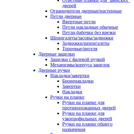
Ответные планки для "финских"
дверей
Ограничители дверные/настенные
Петли дверные
Ввертные петли
Петли накладные обычные
Петли-бабочки без врезки
Шпингалеты/засовы/задвижки
Задвижки/шпингалеты
Торцевые/ригеля
Дверные защелки
Защелки с фалевой ручкой
Механизмы/корпуса защелок
Дверные ручки
Накладки/завертки
Броненакладки
Завертки
Накладки
Ручки на планке
Ручки на планке для
противопожарных дверей
Ручки на планке для
узкопрофильных дверей
Ручки на планке общего
назначения