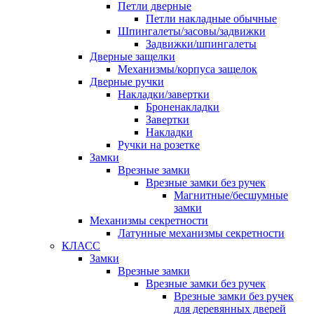
Петли дверные
Петли накладные обычные
Шпингалеты/засовы/задвижки
Задвижки/шпингалеты
Дверные защелки
Механизмы/корпуса защелок
Дверные ручки
Накладки/завертки
Броненакладки
Завертки
Накладки
Ручки на розетке
Замки
Врезные замки
Врезные замки без ручек
Магнитные/бесшумные
замки
Механизмы секретности
Латунные механизмы секретности
КЛАСС
Замки
Врезные замки
Врезные замки без ручек
Врезные замки без ручек
для деревянных дверей