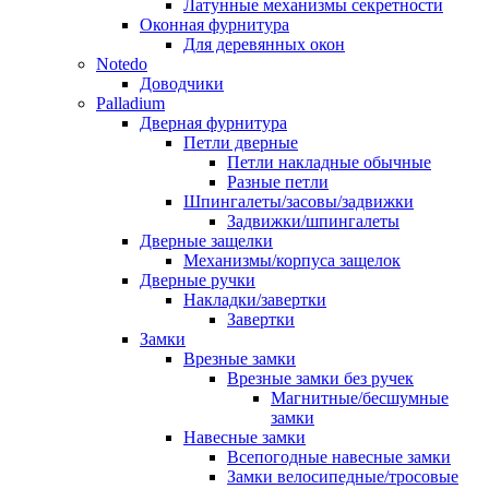
Латунные механизмы секретности
Оконная фурнитура
Для деревянных окон
Notedo
Доводчики
Palladium
Дверная фурнитура
Петли дверные
Петли накладные обычные
Разные петли
Шпингалеты/засовы/задвижки
Задвижки/шпингалеты
Дверные защелки
Механизмы/корпуса защелок
Дверные ручки
Накладки/завертки
Завертки
Замки
Врезные замки
Врезные замки без ручек
Магнитные/бесшумные
замки
Навесные замки
Всепогодные навесные замки
Замки велосипедные/тросовые