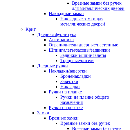
Врезные замки без ручек
для металлических дверей
Накладные замки
Накладные замки для
металлических дверей
Крит
Дверная фурнитура
Антипаника
Ограничители дверные/настенные
Шпингалеты/засовы/задвижки
Задвижки/шпингалеты
Торцевые/ригеля
Дверные ручки
Накладки/завертки
Броненакладки
Завертки
Накладки
Ручки на планке
Ручки на планке общего
назначения
Ручки на розетке
Замки
Врезные замки
Врезные замки без ручек
Врезные замки без ручек