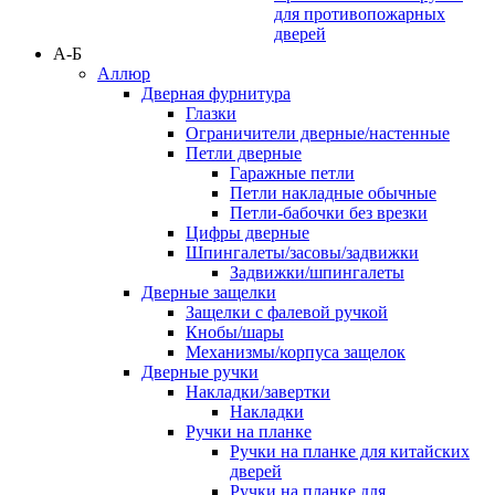
для противопожарных
дверей
А-Б
Аллюр
Дверная фурнитура
Глазки
Ограничители дверные/настенные
Петли дверные
Гаражные петли
Петли накладные обычные
Петли-бабочки без врезки
Цифры дверные
Шпингалеты/засовы/задвижки
Задвижки/шпингалеты
Дверные защелки
Защелки с фалевой ручкой
Кнобы/шары
Механизмы/корпуса защелок
Дверные ручки
Накладки/завертки
Накладки
Ручки на планке
Ручки на планке для китайских
дверей
Ручки на планке для