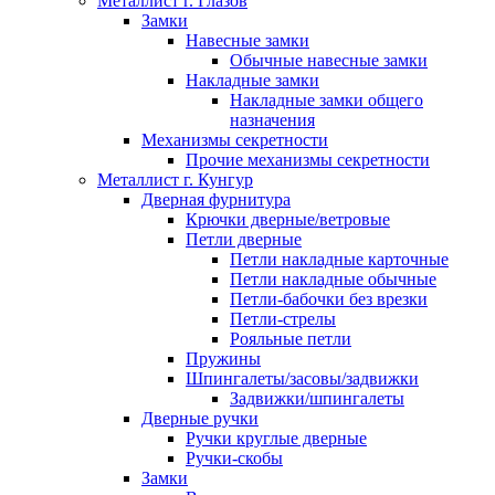
Металлист г. Глазов
Замки
Навесные замки
Обычные навесные замки
Накладные замки
Накладные замки общего
назначения
Механизмы секретности
Прочие механизмы секретности
Металлист г. Кунгур
Дверная фурнитура
Крючки дверные/ветровые
Петли дверные
Петли накладные карточные
Петли накладные обычные
Петли-бабочки без врезки
Петли-стрелы
Рояльные петли
Пружины
Шпингалеты/засовы/задвижки
Задвижки/шпингалеты
Дверные ручки
Ручки круглые дверные
Ручки-скобы
Замки