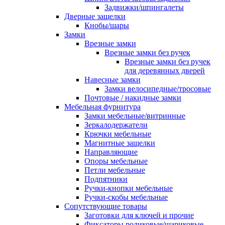
Задвижки/шпингалеты
Дверные защелки
Кнобы/шары
Замки
Врезные замки
Врезные замки без ручек
Врезные замки без ручек
для деревянных дверей
Навесные замки
Замки велосипедные/тросовые
Почтовые / накидные замки
Мебельная фурнитура
Замки мебельные/витринные
Зеркалодержатели
Крючки мебельные
Магнитные защелки
Направляющие
Опоры мебельные
Петли мебельные
Подпятники
Ручки-кнопки мебельные
Ручки-скобы мебельные
Сопутствующие товары
Заготовки для ключей и прочие
Фиксаторы роликовые/шариковые