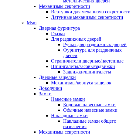
металлических дверей
Механизмы секретности
Вертушки для механизма секретности
Латунные механизмы секретности
Msm
Дверная фурнитура
Глазки
Для раздвижных дверей
Ручки для раздвижных дверей
Фурнитура для раздвижных
дверей
Ограничители дверные/настенные
Шпингалеты/засовы/задвижки
Задвижки/шпингалеты
Дверные защелки
Механизмы/корпуса защелок
Доводчики
Замки
Навесные замки
Кодовые навесные замки
Обычные навесные замки
Накладные замки
Накладные замки общего
назначения
Механизмы секретности