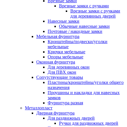
Врезные замки
Врезные замки с ручками
Врезные замки с ручками
для деревянных дверей
Навесные замки
Обычные навесные замки
Почтовые / накидные замки
Мебельная фурнитура
Кронштейны/подвески/уголки
мебельные
Крючки мебельные
Опоры мебельные
Оконная фурнитура
Для деревянных окон
Для ПВХ окон
Сопутствующие товары
Пластины/кронштейны/уголки общего
назначения
Проушины и накладки для навесных
замков
Фурнитура разная
Металлопласт
Дверная фурнитура
Для раздвижных дверей
Ручки для раздвижных дверей