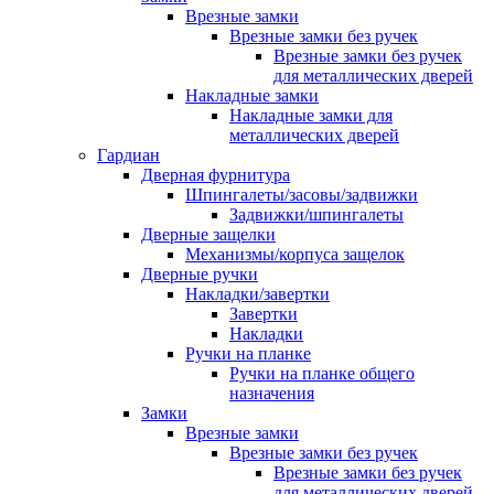
Врезные замки
Врезные замки без ручек
Врезные замки без ручек
для металлических дверей
Накладные замки
Накладные замки для
металлических дверей
Гардиан
Дверная фурнитура
Шпингалеты/засовы/задвижки
Задвижки/шпингалеты
Дверные защелки
Механизмы/корпуса защелок
Дверные ручки
Накладки/завертки
Завертки
Накладки
Ручки на планке
Ручки на планке общего
назначения
Замки
Врезные замки
Врезные замки без ручек
Врезные замки без ручек
для металлических дверей