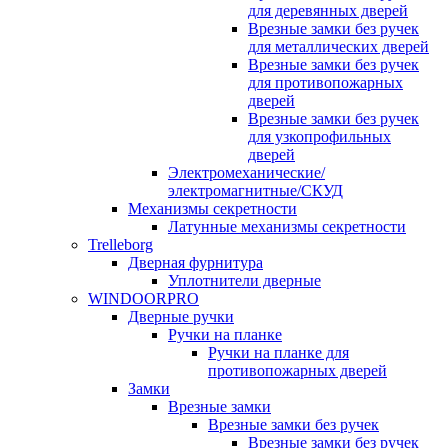
для деревянных дверей
Врезные замки без ручек
для металлических дверей
Врезные замки без ручек
для противопожарных
дверей
Врезные замки без ручек
для узкопрофильных
дверей
Электромеханические/
электромагнитные/СКУД
Механизмы секретности
Латунные механизмы секретности
Trelleborg
Дверная фурнитура
Уплотнители дверные
WINDOORPRO
Дверные ручки
Ручки на планке
Ручки на планке для
противопожарных дверей
Замки
Врезные замки
Врезные замки без ручек
Врезные замки без ручек