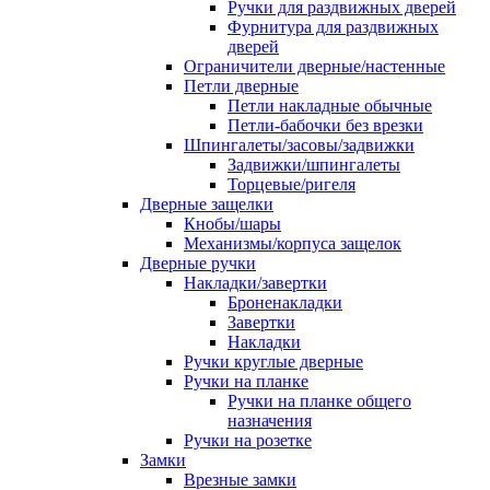
Ручки для раздвижных дверей
Фурнитура для раздвижных
дверей
Ограничители дверные/настенные
Петли дверные
Петли накладные обычные
Петли-бабочки без врезки
Шпингалеты/засовы/задвижки
Задвижки/шпингалеты
Торцевые/ригеля
Дверные защелки
Кнобы/шары
Механизмы/корпуса защелок
Дверные ручки
Накладки/завертки
Броненакладки
Завертки
Накладки
Ручки круглые дверные
Ручки на планке
Ручки на планке общего
назначения
Ручки на розетке
Замки
Врезные замки