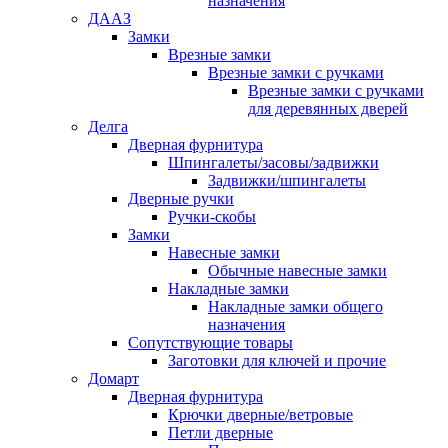
назначения
ДААЗ
Замки
Врезные замки
Врезные замки с ручками
Врезные замки с ручками
для деревянных дверей
Делга
Дверная фурнитура
Шпингалеты/засовы/задвижки
Задвижки/шпингалеты
Дверные ручки
Ручки-скобы
Замки
Навесные замки
Обычные навесные замки
Накладные замки
Накладные замки общего
назначения
Сопутствующие товары
Заготовки для ключей и прочие
Домарт
Дверная фурнитура
Крючки дверные/ветровые
Петли дверные