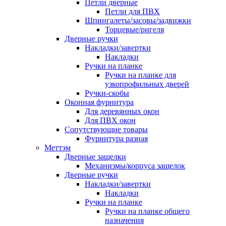
Петли дверные
Петли для ПВХ
Шпингалеты/засовы/задвижки
Торцевые/ригеля
Дверные ручки
Накладки/завертки
Накладки
Ручки на планке
Ручки на планке для
узкопрофильных дверей
Ручки-скобы
Оконная фурнитура
Для деревянных окон
Для ПВХ окон
Сопутствующие товары
Фурнитура разная
Меттэм
Дверные защелки
Механизмы/корпуса защелок
Дверные ручки
Накладки/завертки
Накладки
Ручки на планке
Ручки на планке общего
назначения