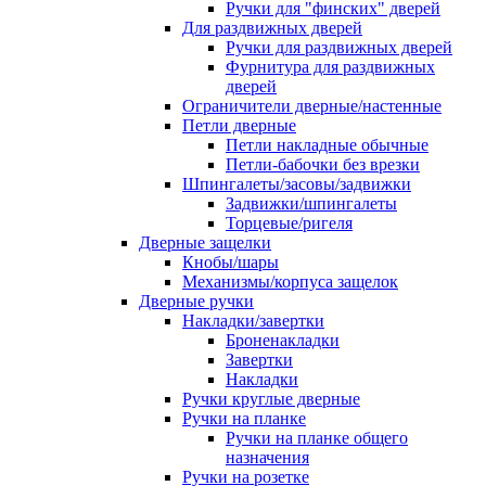
Ручки для "финских" дверей
Для раздвижных дверей
Ручки для раздвижных дверей
Фурнитура для раздвижных
дверей
Ограничители дверные/настенные
Петли дверные
Петли накладные обычные
Петли-бабочки без врезки
Шпингалеты/засовы/задвижки
Задвижки/шпингалеты
Торцевые/ригеля
Дверные защелки
Кнобы/шары
Механизмы/корпуса защелок
Дверные ручки
Накладки/завертки
Броненакладки
Завертки
Накладки
Ручки круглые дверные
Ручки на планке
Ручки на планке общего
назначения
Ручки на розетке