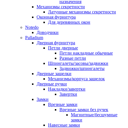
назначения
Механизмы секретности
Латунные механизмы секретности
Оконная фурнитура
Для деревянных окон
Notedo
Доводчики
Palladium
Дверная фурнитура
Петли дверные
Петли накладные обычные
Разные петли
Шпингалеты/засовы/задвижки
Задвижки/шпингалеты
Дверные защелки
Механизмы/корпуса защелок
Дверные ручки
Накладки/завертки
Завертки
Замки
Врезные замки
Врезные замки без ручек
Магнитные/бесшумные
замки
Навесные замки