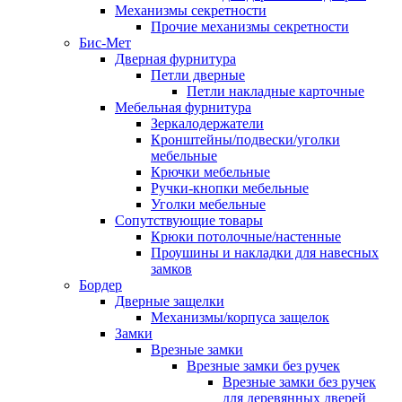
Механизмы секретности
Прочие механизмы секретности
Бис-Мет
Дверная фурнитура
Петли дверные
Петли накладные карточные
Мебельная фурнитура
Зеркалодержатели
Кронштейны/подвески/уголки
мебельные
Крючки мебельные
Ручки-кнопки мебельные
Уголки мебельные
Сопутствующие товары
Крюки потолочные/настенные
Проушины и накладки для навесных
замков
Бордер
Дверные защелки
Механизмы/корпуса защелок
Замки
Врезные замки
Врезные замки без ручек
Врезные замки без ручек
для деревянных дверей