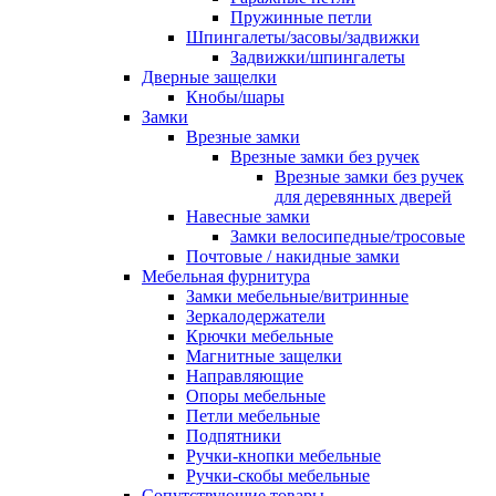
Пружинные петли
Шпингалеты/засовы/задвижки
Задвижки/шпингалеты
Дверные защелки
Кнобы/шары
Замки
Врезные замки
Врезные замки без ручек
Врезные замки без ручек
для деревянных дверей
Навесные замки
Замки велосипедные/тросовые
Почтовые / накидные замки
Мебельная фурнитура
Замки мебельные/витринные
Зеркалодержатели
Крючки мебельные
Магнитные защелки
Направляющие
Опоры мебельные
Петли мебельные
Подпятники
Ручки-кнопки мебельные
Ручки-скобы мебельные
Сопутствующие товары