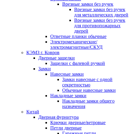
Врезные замки без ручек
Врезные замки без ручек
для металлических дверей
Врезные замки без ручек
для противопожарных
дверей
Ответные планки обычные
Электромеханические/
электромагнитные/СКУД
КЭМЗ г. Ковров
Дверные защелки
Защелки с фалевой ручкой
Замки
Навесные замки
Замки навесные с одной
секретностью
Обычные навесные замки
Накладные замки
Накладные замки общего
назначения
Китай
Дверная фурнитура
Крючки дверные/ветровые
Петли дверные
Гаражные петли