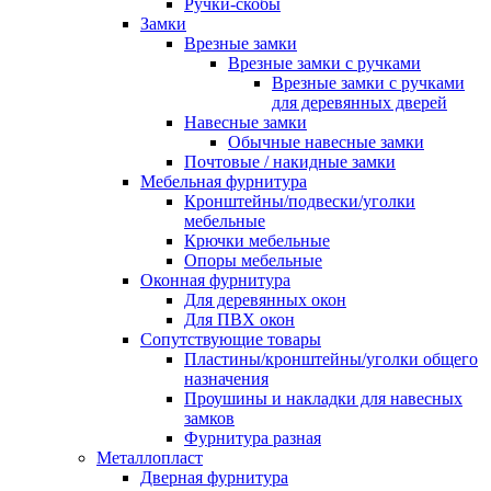
Ручки-скобы
Замки
Врезные замки
Врезные замки с ручками
Врезные замки с ручками
для деревянных дверей
Навесные замки
Обычные навесные замки
Почтовые / накидные замки
Мебельная фурнитура
Кронштейны/подвески/уголки
мебельные
Крючки мебельные
Опоры мебельные
Оконная фурнитура
Для деревянных окон
Для ПВХ окон
Сопутствующие товары
Пластины/кронштейны/уголки общего
назначения
Проушины и накладки для навесных
замков
Фурнитура разная
Металлопласт
Дверная фурнитура