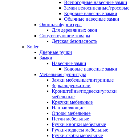
Всепогодные навесные замки
Замки велосипедные/тросовые
Кодовые навесные замки
Обычные навесные замки
Оконная фурнитура
Для деревянных окон
Сопутствующие товары
Детская безопасность
Soller
Дверные ручки
Замки
Навесные замки
Кодовые навесные замки
Мебельная фурнитура
Замки мебельные/витринные
Зеркалодержатели
Кронштейны/подвески/уголки
мебельные
Крючки мебельные
Направляющие
Опоры мебельные
Петли мебельные
Ручки-кнопки мебельные
Ручки-подвесы мебельные
Ручки-скобы мебельные