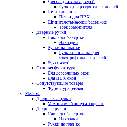
Для раздвижных дверей
Ручки для раздвижных дверей
Петли дверные
Петли для ПВХ
Шпингалеты/засовы/задвижки
Торцевые/ригеля
Дверные ручки
Накладки/завертки
Накладки
Ручки на планке
Ручки на планке для
узкопрофильных дверей
Ручки-скобы
Оконная фурнитура
Для деревянных окон
Для ПВХ окон
Сопутствующие товары
Фурнитура разная
Меттэм
Дверные защелки
Механизмы/корпуса защелок
Дверные ручки
Накладки/завертки
Накладки
Ручки на планке