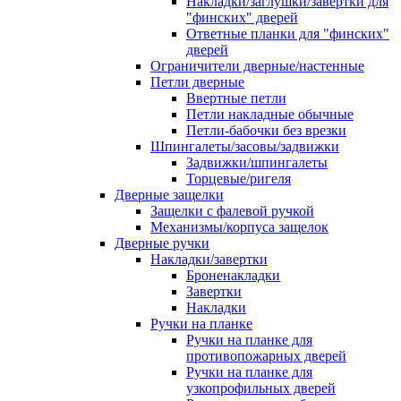
Накладки/заглушки/завертки для
"финских" дверей
Ответные планки для "финских"
дверей
Ограничители дверные/настенные
Петли дверные
Ввертные петли
Петли накладные обычные
Петли-бабочки без врезки
Шпингалеты/засовы/задвижки
Задвижки/шпингалеты
Торцевые/ригеля
Дверные защелки
Защелки с фалевой ручкой
Механизмы/корпуса защелок
Дверные ручки
Накладки/завертки
Броненакладки
Завертки
Накладки
Ручки на планке
Ручки на планке для
противопожарных дверей
Ручки на планке для
узкопрофильных дверей