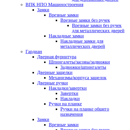
ВПК НПО Машиностроения
Замки
Врезные замки
Врезные замки без ручек
Врезные замки без ручек
для металлических дверей
Накладные замки
Накладные замки для
металлических дверей
Гардиан
Дверная фурнитура
Шпингалеты/засовы/задвижки
Задвижки/шпингалеты
Дверные защелки
Механизмы/корпуса защелок
Дверные ручки
Накладки/завертки
Завертки
Накладки
Ручки на планке
Ручки на планке общего
назначения
Замки
Врезные замки
Врезные замки без ручек