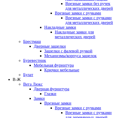
Врезные замки без ручек
для металлических дверей
Врезные замки с ручками
Врезные замки с ручками
для металлических дверей
Накладные замки
Накладные замки для
металлических дверей
Брестмаш
Дверные защелки
Защелки с фалевой ручкой
Механизмы/корпуса защелок
Буревестник
Мебельная фурнитура
Крючки мебельные
Булат
В-Ж
Вега Люкс
Дверная фурнитура
Глазки
Замки
Врезные замки
Врезные замки с ручками
Врезные замки с ручками
для деревянных дверей