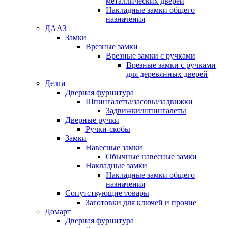
металлических дверей
Накладные замки общего
назначения
ДААЗ
Замки
Врезные замки
Врезные замки с ручками
Врезные замки с ручками
для деревянных дверей
Делга
Дверная фурнитура
Шпингалеты/засовы/задвижки
Задвижки/шпингалеты
Дверные ручки
Ручки-скобы
Замки
Навесные замки
Обычные навесные замки
Накладные замки
Накладные замки общего
назначения
Сопутствующие товары
Заготовки для ключей и прочие
Домарт
Дверная фурнитура