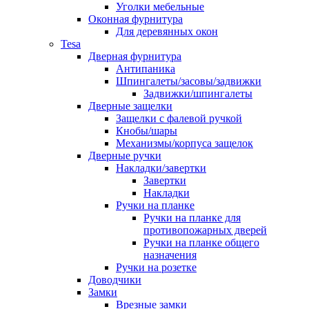
Уголки мебельные
Оконная фурнитура
Для деревянных окон
Tesa
Дверная фурнитура
Антипаника
Шпингалеты/засовы/задвижки
Задвижки/шпингалеты
Дверные защелки
Защелки с фалевой ручкой
Кнобы/шары
Механизмы/корпуса защелок
Дверные ручки
Накладки/завертки
Завертки
Накладки
Ручки на планке
Ручки на планке для
противопожарных дверей
Ручки на планке общего
назначения
Ручки на розетке
Доводчики
Замки
Врезные замки