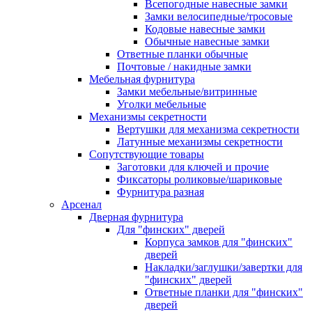
Всепогодные навесные замки
Замки велосипедные/тросовые
Кодовые навесные замки
Обычные навесные замки
Ответные планки обычные
Почтовые / накидные замки
Мебельная фурнитура
Замки мебельные/витринные
Уголки мебельные
Механизмы секретности
Вертушки для механизма секретности
Латунные механизмы секретности
Сопутствующие товары
Заготовки для ключей и прочие
Фиксаторы роликовые/шариковые
Фурнитура разная
Арсенал
Дверная фурнитура
Для "финских" дверей
Корпуса замков для "финских"
дверей
Накладки/заглушки/завертки для
"финских" дверей
Ответные планки для "финских"
дверей