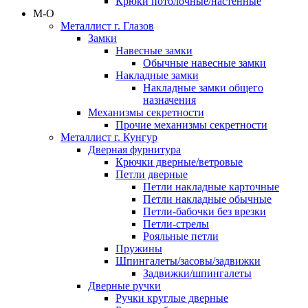
Крюки потолочные/настенные
М-О
Металлист г. Глазов
Замки
Навесные замки
Обычные навесные замки
Накладные замки
Накладные замки общего
назначения
Механизмы секретности
Прочие механизмы секретности
Металлист г. Кунгур
Дверная фурнитура
Крючки дверные/ветровые
Петли дверные
Петли накладные карточные
Петли накладные обычные
Петли-бабочки без врезки
Петли-стрелы
Рояльные петли
Пружины
Шпингалеты/засовы/задвижки
Задвижки/шпингалеты
Дверные ручки
Ручки круглые дверные