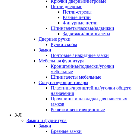
Крючки дверные/ветровые
Петли дверные
Петли-стрелы
Разные петли
Фигурные петли
Шпингалеты/засовы/задвижки
Задвижки/шпингалеты
Дверные ручки
Ручки-скобы
Замки
Почтовые / накидные замки
Мебельная фурнитура
Кронштейны/подвески/уголки
мебельные
Шпингалеты мебельные
Сопутствующие товары
Пластины/кронштейны/уголки общего
назначения
Проушины и накладки для навесных
замков
Решетки вентиляционные
З-Л
Замки и фурнитура
Замки
Врезные замки