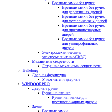
Врезные замки без ручек
Врезные замки без ручек
для деревянных дверей
Врезные замки без ручек
для металлических дверей
Врезные замки без ручек
для противопожарных
дверей
Врезные замки без ручек
для узкопрофильных
дверей
Электромеханические/
электромагнитные/СКУД
Механизмы секретности
Латунные механизмы секретности
Trelleborg
Дверная фурнитура
Уплотнители дверные
WINDOORPRO
Дверные ручки
Ручки на планке
Ручки на планке для
противопожарных дверей
Замки
Врезные замки