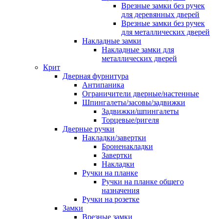
Врезные замки без ручек
для деревянных дверей
Врезные замки без ручек
для металлических дверей
Накладные замки
Накладные замки для
металлических дверей
Крит
Дверная фурнитура
Антипаника
Ограничители дверные/настенные
Шпингалеты/засовы/задвижки
Задвижки/шпингалеты
Торцевые/ригеля
Дверные ручки
Накладки/завертки
Броненакладки
Завертки
Накладки
Ручки на планке
Ручки на планке общего
назначения
Ручки на розетке
Замки
Врезные замки