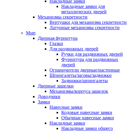
Накладные замки
Накладные замки для
металлических дверей
Механизмы секретности
Вертушки для механизма секретности
Латунные механизмы секретности
Msm
Дверная фурнитура
Глазки
Для раздвижных дверей
Ручки для раздвижных дверей
Фурнитура для раздвижных
дверей
Ограничители дверные/настенные
Шпингалеты/засовы/задвижки
Задвижки/шпингалеты
Дверные защелки
Механизмы/корпуса защелок
Доводчики
Замки
Навесные замки
Кодовые навесные замки
Обычные навесные замки
Накладные замки
Накладные замки общего