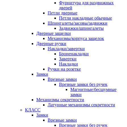
Фурнитура для раздвижных
дверей
Петли дверные
Петли накладные обычные
Шпингалеты/засовы/задвижки
Задвижки/шпингалеты
Дверные защелки
Механизмы/корпуса защелок
Дверные ручки
Накладки/завертки
Броненакладки
Завертки
Накладки
Ручки на розетке
Замки
Врезные замки
Врезные замки без ручек
Магнитные/бесшумные
замки
Механизмы секретности
Латунные механизмы секретности
КЛАСС
Замки
Врезные замки
Врезные замки без ручек