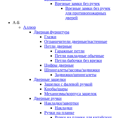
Врезные замки без ручек
Врезные замки без ручек
для противопожарных
дверей
А-Б
Аллюр
Дверная фурнитура
Глазки
Ограничители дверные/настенные
Петли дверные
Гаражные петли
Петли накладные обычные
Петли-бабочки без врезки
Цифры дверные
Шпингалеты/засовы/задвижки
Задвижки/шпингалеты
Дверные защелки
Защелки с фалевой ручкой
Кнобы/шары
Механизмы/корпуса защелок
Дверные ручки
Накладки/завертки
Накладки
Ручки на планке
Ручки на планке для китайских