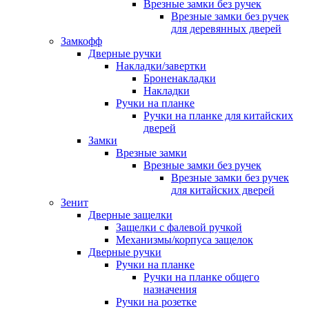
Врезные замки без ручек
Врезные замки без ручек
для деревянных дверей
Замкофф
Дверные ручки
Накладки/завертки
Броненакладки
Накладки
Ручки на планке
Ручки на планке для китайских
дверей
Замки
Врезные замки
Врезные замки без ручек
Врезные замки без ручек
для китайских дверей
Зенит
Дверные защелки
Защелки с фалевой ручкой
Механизмы/корпуса защелок
Дверные ручки
Ручки на планке
Ручки на планке общего
назначения
Ручки на розетке