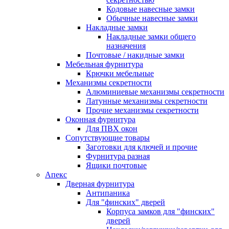
Кодовые навесные замки
Обычные навесные замки
Накладные замки
Накладные замки общего
назначения
Почтовые / накидные замки
Мебельная фурнитура
Крючки мебельные
Механизмы секретности
Алюминиевые механизмы секретности
Латунные механизмы секретности
Прочие механизмы секретности
Оконная фурнитура
Для ПВХ окон
Сопутствующие товары
Заготовки для ключей и прочие
Фурнитура разная
Ящики почтовые
Апекс
Дверная фурнитура
Антипаника
Для "финских" дверей
Корпуса замков для "финских"
дверей