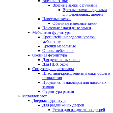
Врезные замки
Врезные замки с ручками
Врезные замки с ручками
для деревянных дверей
Навесные замки
Обычные навесные замки
Почтовые / накидные замки
Мебельная фурнитура
Кронштейны/подвески/уголки
мебельные
Крючки мебельные
Опоры мебельные
Оконная фурнитура
Для деревянных окон
Для ПВХ окон
Сопутствующие товары
Пластины/кронштейны/уголки общего
назначения
Проушины и накладки для навесных
замков
Фурнитура разная
Металлопласт
Дверная фурнитура
Для раздвижных дверей
Ручки для раздвижных дверей