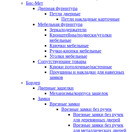
Бис-Мет
Дверная фурнитура
Петли дверные
Петли накладные карточные
Мебельная фурнитура
Зеркалодержатели
Кронштейны/подвески/уголки
мебельные
Крючки мебельные
Ручки-кнопки мебельные
Уголки мебельные
Сопутствующие товары
Крюки потолочные/настенные
Проушины и накладки для навесных
замков
Бордер
Дверные защелки
Механизмы/корпуса защелок
Замки
Врезные замки
Врезные замки без ручек
Врезные замки без ручек
для деревянных дверей
Врезные замки без ручек
для металлических дверей