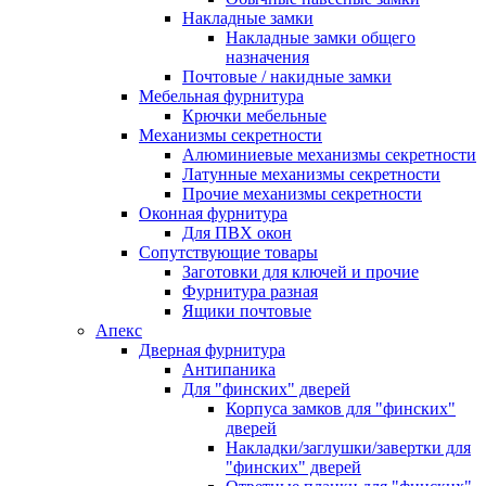
Накладные замки
Накладные замки общего
назначения
Почтовые / накидные замки
Мебельная фурнитура
Крючки мебельные
Механизмы секретности
Алюминиевые механизмы секретности
Латунные механизмы секретности
Прочие механизмы секретности
Оконная фурнитура
Для ПВХ окон
Сопутствующие товары
Заготовки для ключей и прочие
Фурнитура разная
Ящики почтовые
Апекс
Дверная фурнитура
Антипаника
Для "финских" дверей
Корпуса замков для "финских"
дверей
Накладки/заглушки/завертки для
"финских" дверей