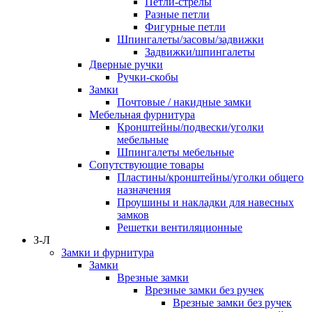
Петли-стрелы
Разные петли
Фигурные петли
Шпингалеты/засовы/задвижки
Задвижки/шпингалеты
Дверные ручки
Ручки-скобы
Замки
Почтовые / накидные замки
Мебельная фурнитура
Кронштейны/подвески/уголки
мебельные
Шпингалеты мебельные
Сопутствующие товары
Пластины/кронштейны/уголки общего
назначения
Проушины и накладки для навесных
замков
Решетки вентиляционные
З-Л
Замки и фурнитура
Замки
Врезные замки
Врезные замки без ручек
Врезные замки без ручек