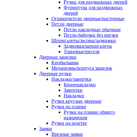
Ручки для раздвижных дверей
Фурнитура для раздвижных
дверей
Ограничители дверные/настенные
Петли дверные
Петли накладные обычные
Петли-бабочки без врезки
Шпингалеты/засовы/задвижки
Задвижки/шпингалеты
Торцевые/ригеля
Дверные защелки
Кнобы/шары
Механизмы/корпуса защелок
Дверные ручки
Накладки/завертки
Броненакладки
Завертки
Накладки
Ручки круглые дверные
Ручки на планке
Ручки на планке общего
назначения
Ручки на розетке
Замки
Врезные замки