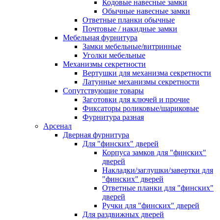
Кодовые навесные замки
Обычные навесные замки
Ответные планки обычные
Почтовые / накидные замки
Мебельная фурнитура
Замки мебельные/витринные
Уголки мебельные
Механизмы секретности
Вертушки для механизма секретности
Латунные механизмы секретности
Сопутствующие товары
Заготовки для ключей и прочие
Фиксаторы роликовые/шариковые
Фурнитура разная
Арсенал
Дверная фурнитура
Для "финских" дверей
Корпуса замков для "финских"
дверей
Накладки/заглушки/завертки для
"финских" дверей
Ответные планки для "финских"
дверей
Ручки для "финских" дверей
Для раздвижных дверей