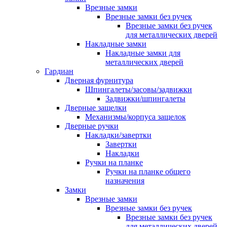
Врезные замки
Врезные замки без ручек
Врезные замки без ручек
для металлических дверей
Накладные замки
Накладные замки для
металлических дверей
Гардиан
Дверная фурнитура
Шпингалеты/засовы/задвижки
Задвижки/шпингалеты
Дверные защелки
Механизмы/корпуса защелок
Дверные ручки
Накладки/завертки
Завертки
Накладки
Ручки на планке
Ручки на планке общего
назначения
Замки
Врезные замки
Врезные замки без ручек
Врезные замки без ручек
для металлических дверей