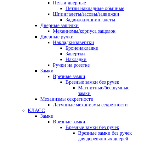
Петли дверные
Петли накладные обычные
Шпингалеты/засовы/задвижки
Задвижки/шпингалеты
Дверные защелки
Механизмы/корпуса защелок
Дверные ручки
Накладки/завертки
Броненакладки
Завертки
Накладки
Ручки на розетке
Замки
Врезные замки
Врезные замки без ручек
Магнитные/бесшумные
замки
Механизмы секретности
Латунные механизмы секретности
КЛАСС
Замки
Врезные замки
Врезные замки без ручек
Врезные замки без ручек
для деревянных дверей