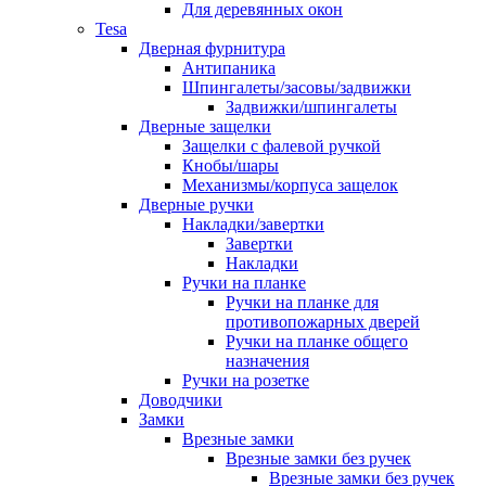
Для деревянных окон
Tesa
Дверная фурнитура
Антипаника
Шпингалеты/засовы/задвижки
Задвижки/шпингалеты
Дверные защелки
Защелки с фалевой ручкой
Кнобы/шары
Механизмы/корпуса защелок
Дверные ручки
Накладки/завертки
Завертки
Накладки
Ручки на планке
Ручки на планке для
противопожарных дверей
Ручки на планке общего
назначения
Ручки на розетке
Доводчики
Замки
Врезные замки
Врезные замки без ручек
Врезные замки без ручек