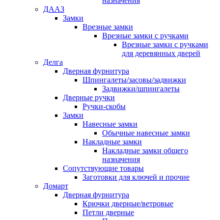
назначения
ДААЗ
Замки
Врезные замки
Врезные замки с ручками
Врезные замки с ручками
для деревянных дверей
Делга
Дверная фурнитура
Шпингалеты/засовы/задвижки
Задвижки/шпингалеты
Дверные ручки
Ручки-скобы
Замки
Навесные замки
Обычные навесные замки
Накладные замки
Накладные замки общего
назначения
Сопутствующие товары
Заготовки для ключей и прочие
Домарт
Дверная фурнитура
Крючки дверные/ветровые
Петли дверные