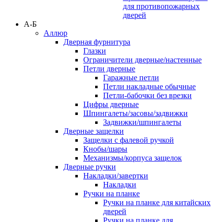
для противопожарных
дверей
А-Б
Аллюр
Дверная фурнитура
Глазки
Ограничители дверные/настенные
Петли дверные
Гаражные петли
Петли накладные обычные
Петли-бабочки без врезки
Цифры дверные
Шпингалеты/засовы/задвижки
Задвижки/шпингалеты
Дверные защелки
Защелки с фалевой ручкой
Кнобы/шары
Механизмы/корпуса защелок
Дверные ручки
Накладки/завертки
Накладки
Ручки на планке
Ручки на планке для китайских
дверей
Ручки на планке для