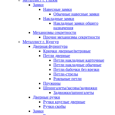
Металлист г. Глазов
Замки
Навесные замки
Обычные навесные замки
Накладные замки
Накладные замки общего
назначения
Механизмы секретности
Прочие механизмы секретности
Металлист г. Кунгур
Дверная фурнитура
Крючки дверные/ветровые
Петли дверные
Петли накладные карточные
Петли накладные обычные
Петли-бабочки без врезки
Петли-стрелы
Рояльные петли
Пружины
Шпингалеты/засовы/задвижки
Задвижки/шпингалеты
Дверные ручки
Ручки круглые дверные
Ручки-скобы
Замки