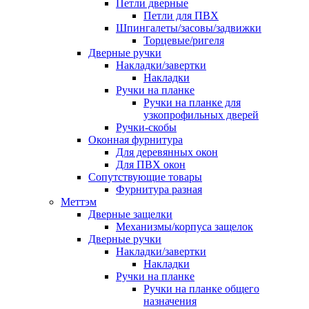
Петли дверные
Петли для ПВХ
Шпингалеты/засовы/задвижки
Торцевые/ригеля
Дверные ручки
Накладки/завертки
Накладки
Ручки на планке
Ручки на планке для
узкопрофильных дверей
Ручки-скобы
Оконная фурнитура
Для деревянных окон
Для ПВХ окон
Сопутствующие товары
Фурнитура разная
Меттэм
Дверные защелки
Механизмы/корпуса защелок
Дверные ручки
Накладки/завертки
Накладки
Ручки на планке
Ручки на планке общего
назначения