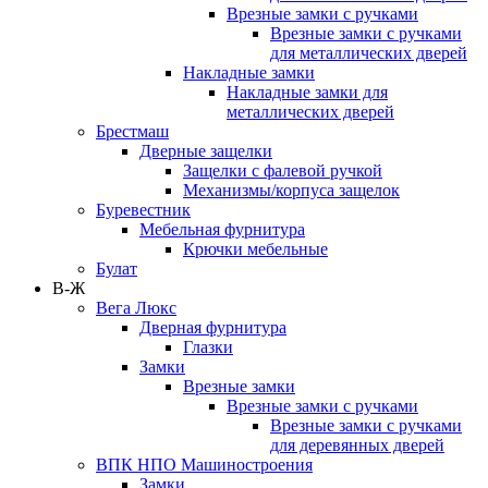
Врезные замки с ручками
Врезные замки с ручками
для металлических дверей
Накладные замки
Накладные замки для
металлических дверей
Брестмаш
Дверные защелки
Защелки с фалевой ручкой
Механизмы/корпуса защелок
Буревестник
Мебельная фурнитура
Крючки мебельные
Булат
В-Ж
Вега Люкс
Дверная фурнитура
Глазки
Замки
Врезные замки
Врезные замки с ручками
Врезные замки с ручками
для деревянных дверей
ВПК НПО Машиностроения
Замки