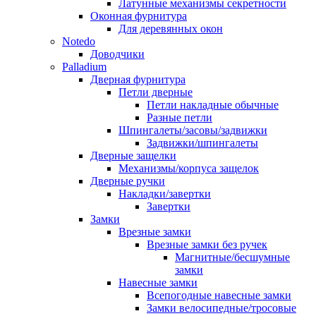
Латунные механизмы секретности
Оконная фурнитура
Для деревянных окон
Notedo
Доводчики
Palladium
Дверная фурнитура
Петли дверные
Петли накладные обычные
Разные петли
Шпингалеты/засовы/задвижки
Задвижки/шпингалеты
Дверные защелки
Механизмы/корпуса защелок
Дверные ручки
Накладки/завертки
Завертки
Замки
Врезные замки
Врезные замки без ручек
Магнитные/бесшумные
замки
Навесные замки
Всепогодные навесные замки
Замки велосипедные/тросовые