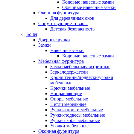
Кодовые навесные замки
Обычные навесные замки
Оконная фурнитура
Для деревянных окон
Сопутствующие товары
Детская безопасность
Soller
Дверные ручки
Замки
Навесные замки
Кодовые навесные замки
Мебельная фурнитура
Замки мебельные/витринные
Зеркалодержатели
Кронштейны/подвески/уголки
мебельные
Крючки мебельные
Направляющие
Опоры мебельные
Петли мебельные
Ручки-кнопки мебельные
Ручки-подвесы мебельные
Ручки-скобы мебельные
Уголки мебельные
Оконная фурнитура