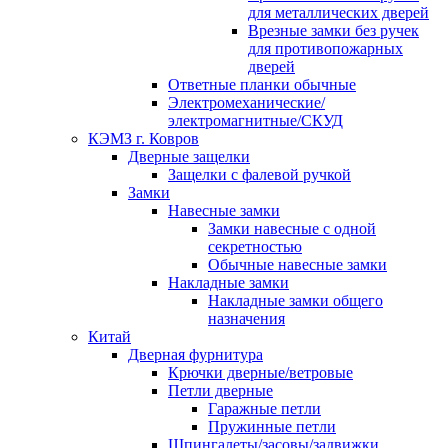
для металлических дверей
Врезные замки без ручек
для противопожарных
дверей
Ответные планки обычные
Электромеханические/
электромагнитные/СКУД
КЭМЗ г. Ковров
Дверные защелки
Защелки с фалевой ручкой
Замки
Навесные замки
Замки навесные с одной
секретностью
Обычные навесные замки
Накладные замки
Накладные замки общего
назначения
Китай
Дверная фурнитура
Крючки дверные/ветровые
Петли дверные
Гаражные петли
Пружинные петли
Шпингалеты/засовы/задвижки