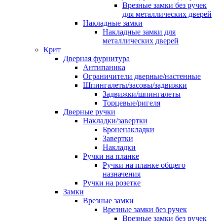
Врезные замки без ручек
для металлических дверей
Накладные замки
Накладные замки для
металлических дверей
Крит
Дверная фурнитура
Антипаника
Ограничители дверные/настенные
Шпингалеты/засовы/задвижки
Задвижки/шпингалеты
Торцевые/ригеля
Дверные ручки
Накладки/завертки
Броненакладки
Завертки
Накладки
Ручки на планке
Ручки на планке общего
назначения
Ручки на розетке
Замки
Врезные замки
Врезные замки без ручек
Врезные замки без ручек