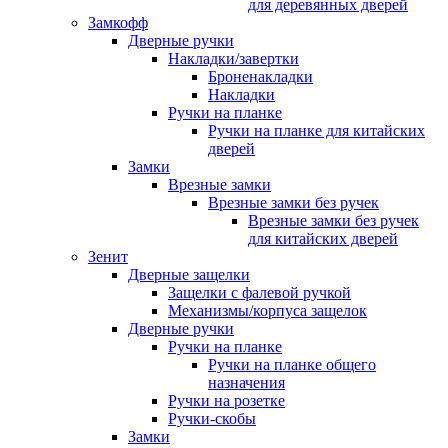
для деревянных дверей
Замкофф
Дверные ручки
Накладки/завертки
Броненакладки
Накладки
Ручки на планке
Ручки на планке для китайских
дверей
Замки
Врезные замки
Врезные замки без ручек
Врезные замки без ручек
для китайских дверей
Зенит
Дверные защелки
Защелки с фалевой ручкой
Механизмы/корпуса защелок
Дверные ручки
Ручки на планке
Ручки на планке общего
назначения
Ручки на розетке
Ручки-скобы
Замки