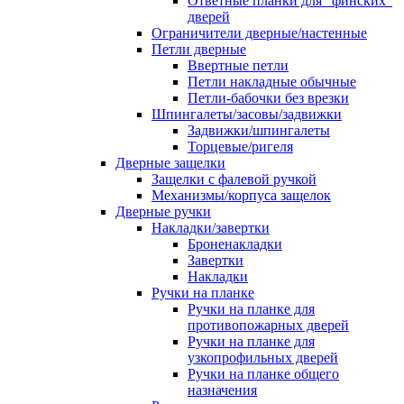
Ответные планки для "финских"
дверей
Ограничители дверные/настенные
Петли дверные
Ввертные петли
Петли накладные обычные
Петли-бабочки без врезки
Шпингалеты/засовы/задвижки
Задвижки/шпингалеты
Торцевые/ригеля
Дверные защелки
Защелки с фалевой ручкой
Механизмы/корпуса защелок
Дверные ручки
Накладки/завертки
Броненакладки
Завертки
Накладки
Ручки на планке
Ручки на планке для
противопожарных дверей
Ручки на планке для
узкопрофильных дверей
Ручки на планке общего
назначения