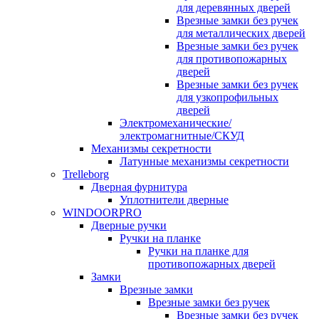
для деревянных дверей
Врезные замки без ручек
для металлических дверей
Врезные замки без ручек
для противопожарных
дверей
Врезные замки без ручек
для узкопрофильных
дверей
Электромеханические/
электромагнитные/СКУД
Механизмы секретности
Латунные механизмы секретности
Trelleborg
Дверная фурнитура
Уплотнители дверные
WINDOORPRO
Дверные ручки
Ручки на планке
Ручки на планке для
противопожарных дверей
Замки
Врезные замки
Врезные замки без ручек
Врезные замки без ручек