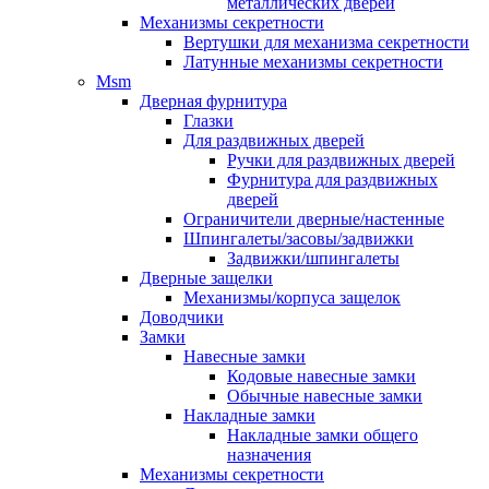
металлических дверей
Механизмы секретности
Вертушки для механизма секретности
Латунные механизмы секретности
Msm
Дверная фурнитура
Глазки
Для раздвижных дверей
Ручки для раздвижных дверей
Фурнитура для раздвижных
дверей
Ограничители дверные/настенные
Шпингалеты/засовы/задвижки
Задвижки/шпингалеты
Дверные защелки
Механизмы/корпуса защелок
Доводчики
Замки
Навесные замки
Кодовые навесные замки
Обычные навесные замки
Накладные замки
Накладные замки общего
назначения
Механизмы секретности