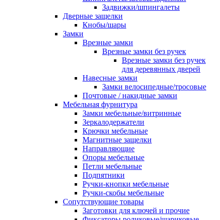
Задвижки/шпингалеты
Дверные защелки
Кнобы/шары
Замки
Врезные замки
Врезные замки без ручек
Врезные замки без ручек
для деревянных дверей
Навесные замки
Замки велосипедные/тросовые
Почтовые / накидные замки
Мебельная фурнитура
Замки мебельные/витринные
Зеркалодержатели
Крючки мебельные
Магнитные защелки
Направляющие
Опоры мебельные
Петли мебельные
Подпятники
Ручки-кнопки мебельные
Ручки-скобы мебельные
Сопутствующие товары
Заготовки для ключей и прочие
Фиксаторы роликовые/шариковые