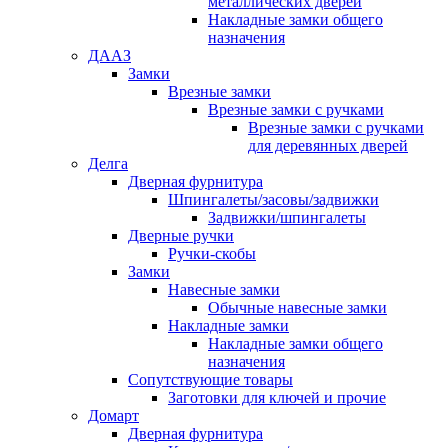
металлических дверей
Накладные замки общего
назначения
ДААЗ
Замки
Врезные замки
Врезные замки с ручками
Врезные замки с ручками
для деревянных дверей
Делга
Дверная фурнитура
Шпингалеты/засовы/задвижки
Задвижки/шпингалеты
Дверные ручки
Ручки-скобы
Замки
Навесные замки
Обычные навесные замки
Накладные замки
Накладные замки общего
назначения
Сопутствующие товары
Заготовки для ключей и прочие
Домарт
Дверная фурнитура