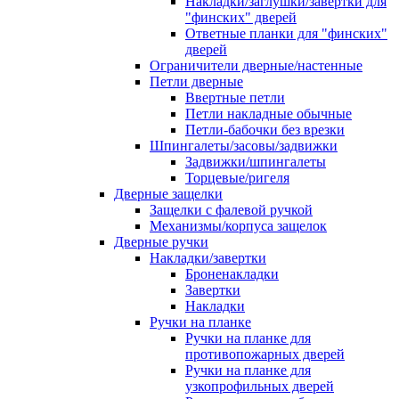
Накладки/заглушки/завертки для
"финских" дверей
Ответные планки для "финских"
дверей
Ограничители дверные/настенные
Петли дверные
Ввертные петли
Петли накладные обычные
Петли-бабочки без врезки
Шпингалеты/засовы/задвижки
Задвижки/шпингалеты
Торцевые/ригеля
Дверные защелки
Защелки с фалевой ручкой
Механизмы/корпуса защелок
Дверные ручки
Накладки/завертки
Броненакладки
Завертки
Накладки
Ручки на планке
Ручки на планке для
противопожарных дверей
Ручки на планке для
узкопрофильных дверей