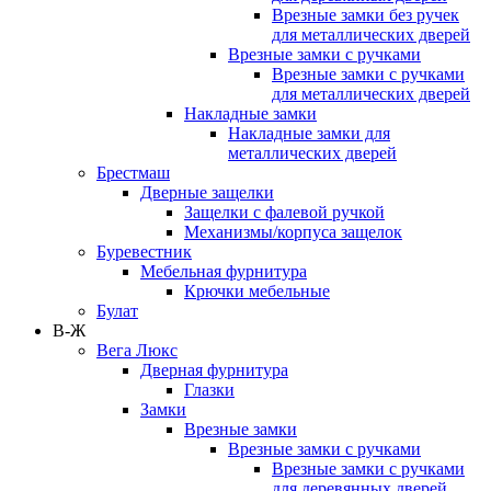
Врезные замки без ручек
для металлических дверей
Врезные замки с ручками
Врезные замки с ручками
для металлических дверей
Накладные замки
Накладные замки для
металлических дверей
Брестмаш
Дверные защелки
Защелки с фалевой ручкой
Механизмы/корпуса защелок
Буревестник
Мебельная фурнитура
Крючки мебельные
Булат
В-Ж
Вега Люкс
Дверная фурнитура
Глазки
Замки
Врезные замки
Врезные замки с ручками
Врезные замки с ручками
для деревянных дверей