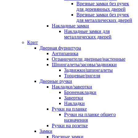
Врезные замки без ручек
для деревянных дверей
Врезные замки без ручек
для металлических дверей
Накладные замки
Накладные замки для
металлических дверей
Крит
Дверная фурнитура
Антипаника
Ограничители дверные/настенные
Шпингалеты/засовы/задвижки
Задвижки/шпингалеты
Торцевые/ригеля
Дверные ручки
Накладки/завертки
Броненакладки
Завертки
Накладки
Ручки на планке
Ручки на планке общего
назначения
Ручки на розетке
Замки
Врезные замки