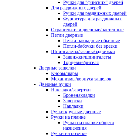
Ручки для "финских" дверей
Для раздвижных дверей
Ручки для раздвижных дверей
Фурнитура для раздвижных
дверей
Ограничители дверные/настенные
Петли дверные
Петли накладные обычные
Петли-бабочки без врезки
Шпингалеты/засовы/задвижки
Задвижки/шпингалеты
Торцевые/ригеля
Дверные защелки
Кнобы/шары
Механизмы/корпуса защелок
Дверные ручки
Накладки/завертки
Броненакладки
Завертки
Накладки
Ручки круглые дверные
Ручки на планке
Ручки на планке общего
назначения
Ручки на розетке