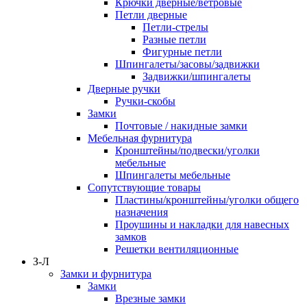
Крючки дверные/ветровые
Петли дверные
Петли-стрелы
Разные петли
Фигурные петли
Шпингалеты/засовы/задвижки
Задвижки/шпингалеты
Дверные ручки
Ручки-скобы
Замки
Почтовые / накидные замки
Мебельная фурнитура
Кронштейны/подвески/уголки
мебельные
Шпингалеты мебельные
Сопутствующие товары
Пластины/кронштейны/уголки общего
назначения
Проушины и накладки для навесных
замков
Решетки вентиляционные
З-Л
Замки и фурнитура
Замки
Врезные замки