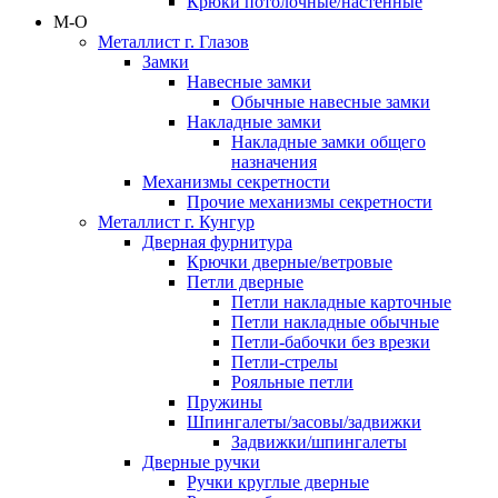
Крюки потолочные/настенные
М-О
Металлист г. Глазов
Замки
Навесные замки
Обычные навесные замки
Накладные замки
Накладные замки общего
назначения
Механизмы секретности
Прочие механизмы секретности
Металлист г. Кунгур
Дверная фурнитура
Крючки дверные/ветровые
Петли дверные
Петли накладные карточные
Петли накладные обычные
Петли-бабочки без врезки
Петли-стрелы
Рояльные петли
Пружины
Шпингалеты/засовы/задвижки
Задвижки/шпингалеты
Дверные ручки
Ручки круглые дверные