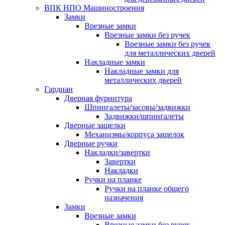
ВПК НПО Машиностроения
Замки
Врезные замки
Врезные замки без ручек
Врезные замки без ручек
для металлических дверей
Накладные замки
Накладные замки для
металлических дверей
Гардиан
Дверная фурнитура
Шпингалеты/засовы/задвижки
Задвижки/шпингалеты
Дверные защелки
Механизмы/корпуса защелок
Дверные ручки
Накладки/завертки
Завертки
Накладки
Ручки на планке
Ручки на планке общего
назначения
Замки
Врезные замки
Врезные замки без ручек