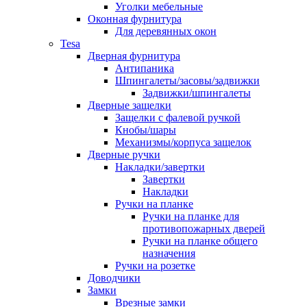
Уголки мебельные
Оконная фурнитура
Для деревянных окон
Tesa
Дверная фурнитура
Антипаника
Шпингалеты/засовы/задвижки
Задвижки/шпингалеты
Дверные защелки
Защелки с фалевой ручкой
Кнобы/шары
Механизмы/корпуса защелок
Дверные ручки
Накладки/завертки
Завертки
Накладки
Ручки на планке
Ручки на планке для
противопожарных дверей
Ручки на планке общего
назначения
Ручки на розетке
Доводчики
Замки
Врезные замки