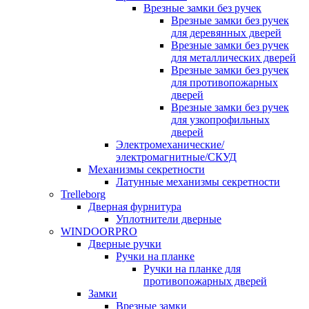
Врезные замки без ручек
Врезные замки без ручек
для деревянных дверей
Врезные замки без ручек
для металлических дверей
Врезные замки без ручек
для противопожарных
дверей
Врезные замки без ручек
для узкопрофильных
дверей
Электромеханические/
электромагнитные/СКУД
Механизмы секретности
Латунные механизмы секретности
Trelleborg
Дверная фурнитура
Уплотнители дверные
WINDOORPRO
Дверные ручки
Ручки на планке
Ручки на планке для
противопожарных дверей
Замки
Врезные замки