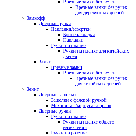
Врезные замки без ручек
Врезные замки без ручек
для деревянных дверей
Замкофф
Дверные ручки
Накладки/завертки
Броненакладки
Накладки
Ручки на планке
Ручки на планке для китайских
дверей
Замки
Врезные замки
Врезные замки без ручек
Врезные замки без ручек
для китайских дверей
Зенит
Дверные защелки
Защелки с фалевой ручкой
Механизмы/корпуса защелок
Дверные ручки
Ручки на планке
Ручки на планке общего
назначения
Ручки на розетке