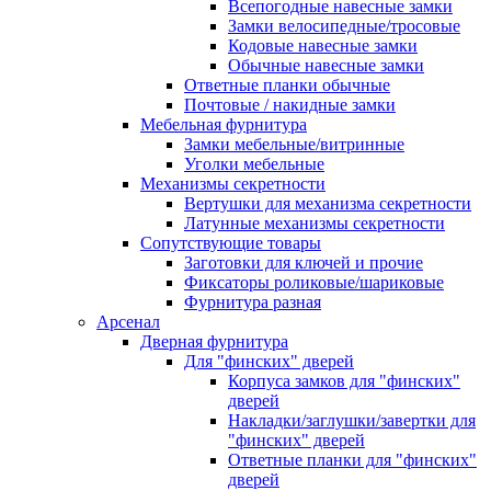
Всепогодные навесные замки
Замки велосипедные/тросовые
Кодовые навесные замки
Обычные навесные замки
Ответные планки обычные
Почтовые / накидные замки
Мебельная фурнитура
Замки мебельные/витринные
Уголки мебельные
Механизмы секретности
Вертушки для механизма секретности
Латунные механизмы секретности
Сопутствующие товары
Заготовки для ключей и прочие
Фиксаторы роликовые/шариковые
Фурнитура разная
Арсенал
Дверная фурнитура
Для "финских" дверей
Корпуса замков для "финских"
дверей
Накладки/заглушки/завертки для
"финских" дверей
Ответные планки для "финских"
дверей