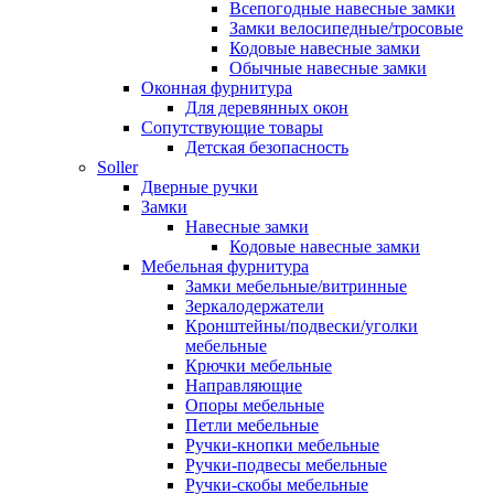
Всепогодные навесные замки
Замки велосипедные/тросовые
Кодовые навесные замки
Обычные навесные замки
Оконная фурнитура
Для деревянных окон
Сопутствующие товары
Детская безопасность
Soller
Дверные ручки
Замки
Навесные замки
Кодовые навесные замки
Мебельная фурнитура
Замки мебельные/витринные
Зеркалодержатели
Кронштейны/подвески/уголки
мебельные
Крючки мебельные
Направляющие
Опоры мебельные
Петли мебельные
Ручки-кнопки мебельные
Ручки-подвесы мебельные
Ручки-скобы мебельные