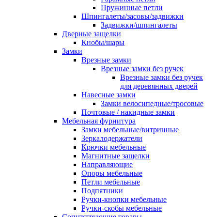
Пружинные петли
Шпингалеты/засовы/задвижки
Задвижки/шпингалеты
Дверные защелки
Кнобы/шары
Замки
Врезные замки
Врезные замки без ручек
Врезные замки без ручек
для деревянных дверей
Навесные замки
Замки велосипедные/тросовые
Почтовые / накидные замки
Мебельная фурнитура
Замки мебельные/витринные
Зеркалодержатели
Крючки мебельные
Магнитные защелки
Направляющие
Опоры мебельные
Петли мебельные
Подпятники
Ручки-кнопки мебельные
Ручки-скобы мебельные
Сопутствующие товары