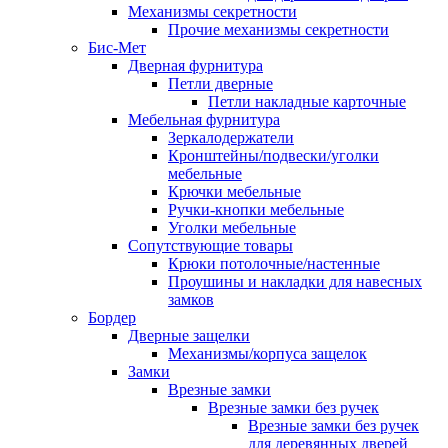
Механизмы секретности
Прочие механизмы секретности
Бис-Мет
Дверная фурнитура
Петли дверные
Петли накладные карточные
Мебельная фурнитура
Зеркалодержатели
Кронштейны/подвески/уголки
мебельные
Крючки мебельные
Ручки-кнопки мебельные
Уголки мебельные
Сопутствующие товары
Крюки потолочные/настенные
Проушины и накладки для навесных
замков
Бордер
Дверные защелки
Механизмы/корпуса защелок
Замки
Врезные замки
Врезные замки без ручек
Врезные замки без ручек
для деревянных дверей