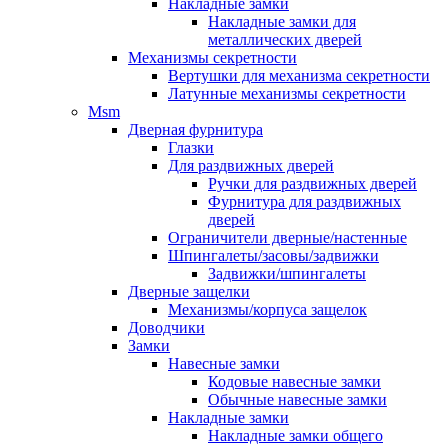
Накладные замки
Накладные замки для
металлических дверей
Механизмы секретности
Вертушки для механизма секретности
Латунные механизмы секретности
Msm
Дверная фурнитура
Глазки
Для раздвижных дверей
Ручки для раздвижных дверей
Фурнитура для раздвижных
дверей
Ограничители дверные/настенные
Шпингалеты/засовы/задвижки
Задвижки/шпингалеты
Дверные защелки
Механизмы/корпуса защелок
Доводчики
Замки
Навесные замки
Кодовые навесные замки
Обычные навесные замки
Накладные замки
Накладные замки общего