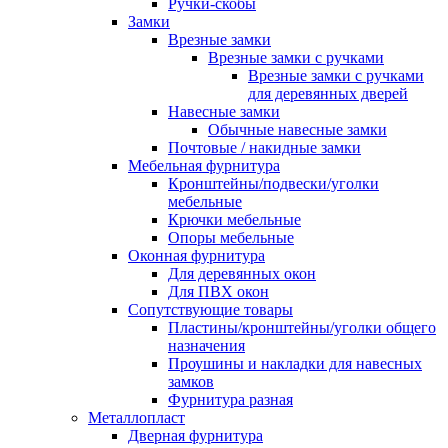
Ручки-скобы
Замки
Врезные замки
Врезные замки с ручками
Врезные замки с ручками
для деревянных дверей
Навесные замки
Обычные навесные замки
Почтовые / накидные замки
Мебельная фурнитура
Кронштейны/подвески/уголки
мебельные
Крючки мебельные
Опоры мебельные
Оконная фурнитура
Для деревянных окон
Для ПВХ окон
Сопутствующие товары
Пластины/кронштейны/уголки общего
назначения
Проушины и накладки для навесных
замков
Фурнитура разная
Металлопласт
Дверная фурнитура