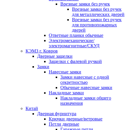
Врезные замки без ручек
Врезные замки без ручек
для металлических дверей
Врезные замки без ручек
для противопожарных
дверей
Ответные планки обычные
Электромеханические/
электромагнитные/СКУД
КЭМЗ г. Ковров
Дверные защелки
Защелки с фалевой ручкой
Замки
Навесные замки
Замки навесные с одной
секретностью
Обычные навесные замки
Накладные замки
Накладные замки общего
назначения
Китай
Дверная фурнитура
Крючки дверные/ветровые
Петли дверные
Гаражные петли