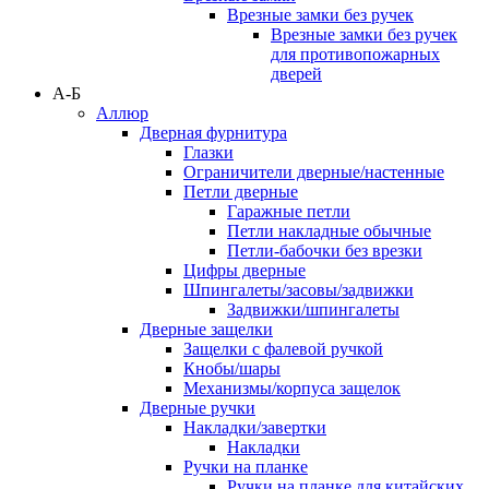
Врезные замки без ручек
Врезные замки без ручек
для противопожарных
дверей
А-Б
Аллюр
Дверная фурнитура
Глазки
Ограничители дверные/настенные
Петли дверные
Гаражные петли
Петли накладные обычные
Петли-бабочки без врезки
Цифры дверные
Шпингалеты/засовы/задвижки
Задвижки/шпингалеты
Дверные защелки
Защелки с фалевой ручкой
Кнобы/шары
Механизмы/корпуса защелок
Дверные ручки
Накладки/завертки
Накладки
Ручки на планке
Ручки на планке для китайских