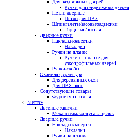
Для раздвижных дверей
Ручки для раздвижных дверей
Петли дверные
Петли для ПВХ
Шпингалеты/засовы/задвижки
Торцевые/ригеля
Дверные ручки
Накладки/завертки
Накладки
Ручки на планке
Ручки на планке для
узкопрофильных дверей
Ручки-скобы
Оконная фурнитура
Для деревянных окон
Для ПВХ окон
Сопутствующие товары
Фурнитура разная
Меттэм
Дверные защелки
Механизмы/корпуса защелок
Дверные ручки
Накладки/завертки
Накладки
Ручки на планке