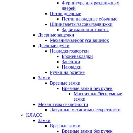
Фурнитура для раздвижных
дверей
Петли дверные
Петли накладные обычные
Шпингалеты/засовы/задвижки
Задвижки/шпингалеты
Дверные защелки
Механизмы/корпуса защелок
Дверные ручки
Накладки/завертки
Броненакладки
Завертки
Накладки
Ручки на розетке
Замки
Врезные замки
Врезные замки без ручек
Магнитные/бесшумные
замки
Механизмы секретности
Латунные механизмы секретности
КЛАСС
Замки
Врезные замки
Врезные замки без ручек