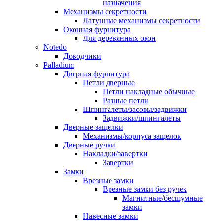
назначения
Механизмы секретности
Латунные механизмы секретности
Оконная фурнитура
Для деревянных окон
Notedo
Доводчики
Palladium
Дверная фурнитура
Петли дверные
Петли накладные обычные
Разные петли
Шпингалеты/засовы/задвижки
Задвижки/шпингалеты
Дверные защелки
Механизмы/корпуса защелок
Дверные ручки
Накладки/завертки
Завертки
Замки
Врезные замки
Врезные замки без ручек
Магнитные/бесшумные
замки
Навесные замки