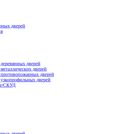
рных дверей
ия
я деревянных дверей
я металлических дверей
я противопожарных дверей
я узкопрофильных дверей
ые/СКУД
рных дверей