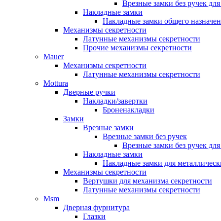
Врезные замки без ручек дл
Накладные замки
Накладные замки общего назначе
Механизмы секретности
Латунные механизмы секретности
Прочие механизмы секретности
Mauer
Механизмы секретности
Латунные механизмы секретности
Mottura
Дверные ручки
Накладки/завертки
Броненакладки
Замки
Врезные замки
Врезные замки без ручек
Врезные замки без ручек дл
Накладные замки
Накладные замки для металлическ
Механизмы секретности
Вертушки для механизма секретности
Латунные механизмы секретности
Msm
Дверная фурнитура
Глазки