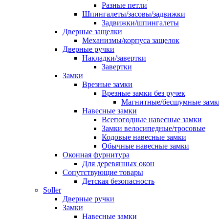
Разные петли
Шпингалеты/засовы/задвижки
Задвижки/шпингалеты
Дверные защелки
Механизмы/корпуса защелок
Дверные ручки
Накладки/завертки
Завертки
Замки
Врезные замки
Врезные замки без ручек
Магнитные/бесшумные замк
Навесные замки
Всепогодные навесные замки
Замки велосипедные/тросовые
Кодовые навесные замки
Обычные навесные замки
Оконная фурнитура
Для деревянных окон
Сопутствующие товары
Детская безопасность
Soller
Дверные ручки
Замки
Навесные замки