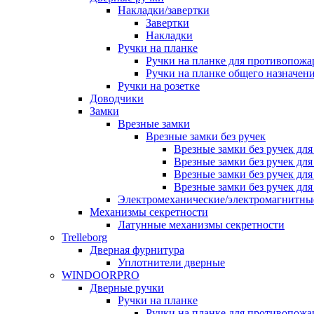
Накладки/завертки
Завертки
Накладки
Ручки на планке
Ручки на планке для противопожа
Ручки на планке общего назначен
Ручки на розетке
Доводчики
Замки
Врезные замки
Врезные замки без ручек
Врезные замки без ручек дл
Врезные замки без ручек дл
Врезные замки без ручек дл
Врезные замки без ручек дл
Электромеханические/электромагнитн
Механизмы секретности
Латунные механизмы секретности
Trelleborg
Дверная фурнитура
Уплотнители дверные
WINDOORPRO
Дверные ручки
Ручки на планке
Ручки на планке для противопожа