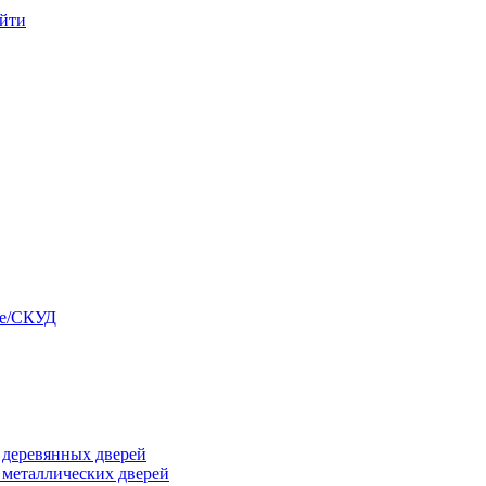
йти
ые/СКУД
я деревянных дверей
я металлических дверей