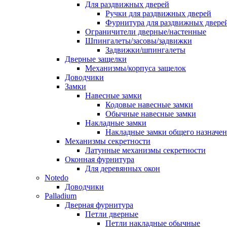
Для раздвижных дверей
Ручки для раздвижных дверей
Фурнитура для раздвижных двере
Ограничители дверные/настенные
Шпингалеты/засовы/задвижки
Задвижки/шпингалеты
Дверные защелки
Механизмы/корпуса защелок
Доводчики
Замки
Навесные замки
Кодовые навесные замки
Обычные навесные замки
Накладные замки
Накладные замки общего назначе
Механизмы секретности
Латунные механизмы секретности
Оконная фурнитура
Для деревянных окон
Notedo
Доводчики
Palladium
Дверная фурнитура
Петли дверные
Петли накладные обычные