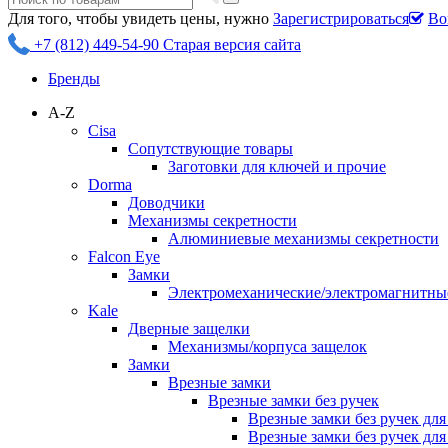
Для того, чтобы увидеть цены, нужно
Зарегистрироваться
Во
+7 (812) 449-54-90
Старая версия сайта
Бренды
A-Z
Cisa
Сопутствующие товары
Заготовки для ключей и прочие
Dorma
Доводчики
Механизмы секретности
Алюминиевые механизмы секретности
Falcon Eye
Замки
Электромеханические/электромагнитн
Kale
Дверные защелки
Механизмы/корпуса защелок
Замки
Врезные замки
Врезные замки без ручек
Врезные замки без ручек дл
Врезные замки без ручек дл