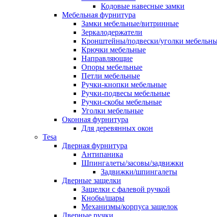
Кодовые навесные замки
Мебельная фурнитура
Замки мебельные/витринные
Зеркалодержатели
Кронштейны/подвески/уголки мебельн
Крючки мебельные
Направляющие
Опоры мебельные
Петли мебельные
Ручки-кнопки мебельные
Ручки-подвесы мебельные
Ручки-скобы мебельные
Уголки мебельные
Оконная фурнитура
Для деревянных окон
Tesa
Дверная фурнитура
Антипаника
Шпингалеты/засовы/задвижки
Задвижки/шпингалеты
Дверные защелки
Защелки с фалевой ручкой
Кнобы/шары
Механизмы/корпуса защелок
Дверные ручки