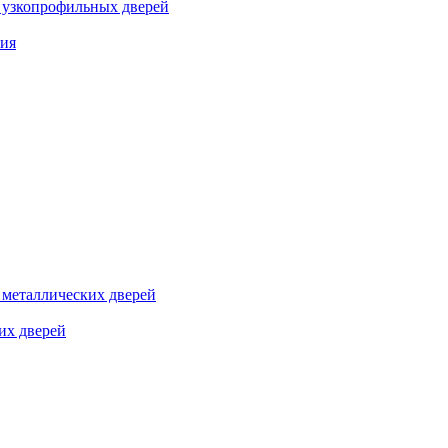
я узкопрофильных дверей
ния
я металлических дверей
их дверей