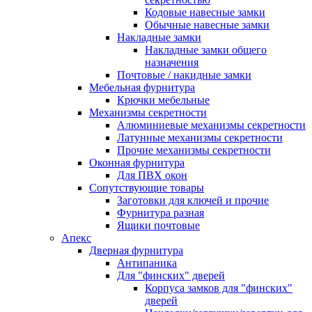
Кодовые навесные замки
Обычные навесные замки
Накладные замки
Накладные замки общего
назначения
Почтовые / накидные замки
Мебельная фурнитура
Крючки мебельные
Механизмы секретности
Алюминиевые механизмы секретности
Латунные механизмы секретности
Прочие механизмы секретности
Оконная фурнитура
Для ПВХ окон
Сопутствующие товары
Заготовки для ключей и прочие
Фурнитура разная
Ящики почтовые
Апекс
Дверная фурнитура
Антипаника
Для "финских" дверей
Корпуса замков для "финских"
дверей