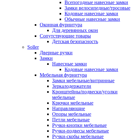
Всепогодные навесные замки
Замки велосипедные/тросовые
Кодовые навесные замки
Обычные навесные замки
Оконная фурнитура
Для деревянных окон
Сопутствующие товары
Детская безопасность
Soller
Дверные ручки
Замки
Навесные замки
Кодовые навесные замки
Мебельная фурнитура
Замки мебельные/витринные
Зеркалодержатели
Кронштейны/подвески/уголки
мебельные
Крючки мебельные
Направляющие
Опоры мебельные
Петли мебельные
Ручки-кнопки мебельные
Ручки-подвесы мебельные
Ручки-скобы мебельные