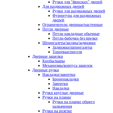
Ручки для "финских" дверей
Для раздвижных дверей
Ручки для раздвижных дверей
Фурнитура для раздвижных
дверей
Ограничители дверные/настенные
Петли дверные
Петли накладные обычные
Петли-бабочки без врезки
Шпингалеты/засовы/задвижки
Задвижки/шпингалеты
Торцевые/ригеля
Дверные защелки
Кнобы/шары
Механизмы/корпуса защелок
Дверные ручки
Накладки/завертки
Броненакладки
Завертки
Накладки
Ручки круглые дверные
Ручки на планке
Ручки на планке общего
назначения
Ручки на розетке