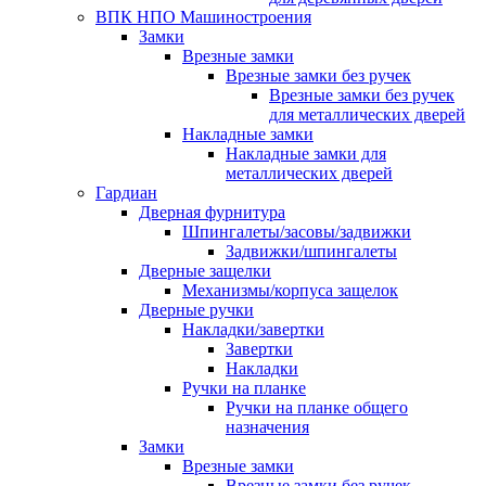
ВПК НПО Машиностроения
Замки
Врезные замки
Врезные замки без ручек
Врезные замки без ручек
для металлических дверей
Накладные замки
Накладные замки для
металлических дверей
Гардиан
Дверная фурнитура
Шпингалеты/засовы/задвижки
Задвижки/шпингалеты
Дверные защелки
Механизмы/корпуса защелок
Дверные ручки
Накладки/завертки
Завертки
Накладки
Ручки на планке
Ручки на планке общего
назначения
Замки
Врезные замки
Врезные замки без ручек