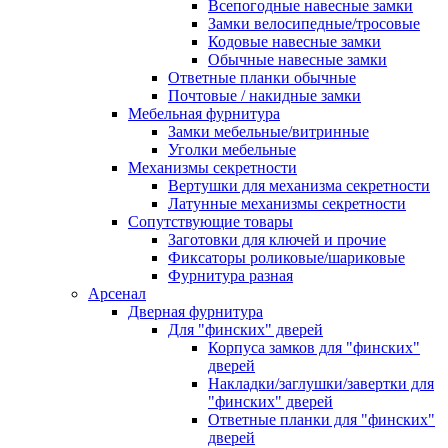
Всепогодные навесные замки
Замки велосипедные/тросовые
Кодовые навесные замки
Обычные навесные замки
Ответные планки обычные
Почтовые / накидные замки
Мебельная фурнитура
Замки мебельные/витринные
Уголки мебельные
Механизмы секретности
Вертушки для механизма секретности
Латунные механизмы секретности
Сопутствующие товары
Заготовки для ключей и прочие
Фиксаторы роликовые/шариковые
Фурнитура разная
Арсенал
Дверная фурнитура
Для "финских" дверей
Корпуса замков для "финских"
дверей
Накладки/заглушки/завертки для
"финских" дверей
Ответные планки для "финских"
дверей