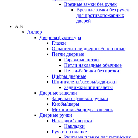
Врезные замки без ручек
Врезные замки без ручек
для противопожарных
дверей
А-Б
Аллюр
Дверная фурнитура
Глазки
Ограничители дверные/настенные
Петли дверные
Гаражные петли
Петли накладные обычные
Петли-бабочки без врезки
Цифры дверные
Шпингалеты/засовы/задвижки
Задвижки/шпингалеты
Дверные защелки
Защелки с фалевой ручкой
Кнобы/шары
Механизмы/корпуса защелок
Дверные ручки
Накладки/завертки
Накладки
Ручки на планке
Ручки на планке для китайских