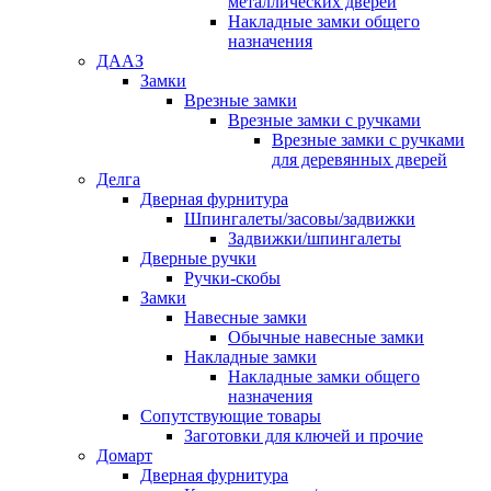
металлических дверей
Накладные замки общего
назначения
ДААЗ
Замки
Врезные замки
Врезные замки с ручками
Врезные замки с ручками
для деревянных дверей
Делга
Дверная фурнитура
Шпингалеты/засовы/задвижки
Задвижки/шпингалеты
Дверные ручки
Ручки-скобы
Замки
Навесные замки
Обычные навесные замки
Накладные замки
Накладные замки общего
назначения
Сопутствующие товары
Заготовки для ключей и прочие
Домарт
Дверная фурнитура