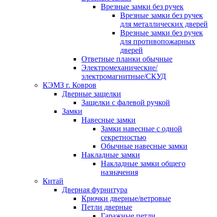
Врезные замки без ручек
Врезные замки без ручек
для металлических дверей
Врезные замки без ручек
для противопожарных
дверей
Ответные планки обычные
Электромеханические/
электромагнитные/СКУД
КЭМЗ г. Ковров
Дверные защелки
Защелки с фалевой ручкой
Замки
Навесные замки
Замки навесные с одной
секретностью
Обычные навесные замки
Накладные замки
Накладные замки общего
назначения
Китай
Дверная фурнитура
Крючки дверные/ветровые
Петли дверные
Гаражные петли