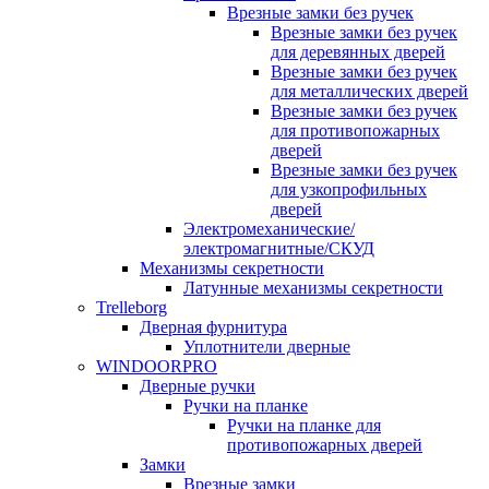
Врезные замки без ручек
Врезные замки без ручек
для деревянных дверей
Врезные замки без ручек
для металлических дверей
Врезные замки без ручек
для противопожарных
дверей
Врезные замки без ручек
для узкопрофильных
дверей
Электромеханические/
электромагнитные/СКУД
Механизмы секретности
Латунные механизмы секретности
Trelleborg
Дверная фурнитура
Уплотнители дверные
WINDOORPRO
Дверные ручки
Ручки на планке
Ручки на планке для
противопожарных дверей
Замки
Врезные замки