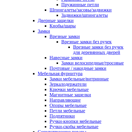
Пружинные петли
Шпингалеты/засовы/задвижки
Задвижки/шпингалеты
Дверные защелки
Кнобы/шары
Замки
Врезные замки
Врезные замки без ручек
Врезные замки без ручек
для деревянных дверей
Навесные замки
Замки велосипедные/тросовые
Почтовые / накидные замки
Мебельная фурнитура
Замки мебельные/витринные
Зеркалодержатели
Крючки мебельные
Магнитные защелки
Направляющие
Опоры мебельные
Петли мебельные
Подпятники
Ручки-кнопки мебельные
Ручки-скобы мебельные
Сопутствующие товары