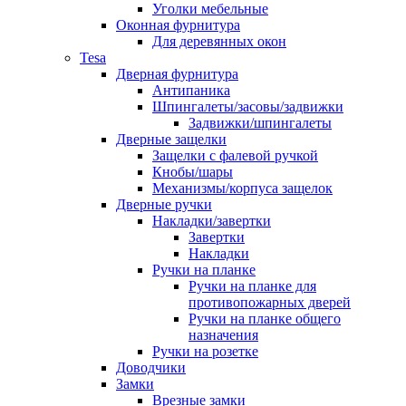
Уголки мебельные
Оконная фурнитура
Для деревянных окон
Tesa
Дверная фурнитура
Антипаника
Шпингалеты/засовы/задвижки
Задвижки/шпингалеты
Дверные защелки
Защелки с фалевой ручкой
Кнобы/шары
Механизмы/корпуса защелок
Дверные ручки
Накладки/завертки
Завертки
Накладки
Ручки на планке
Ручки на планке для
противопожарных дверей
Ручки на планке общего
назначения
Ручки на розетке
Доводчики
Замки
Врезные замки