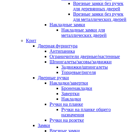
Врезные замки без ручек
для деревянных дверей
Врезные замки без ручек
для металлических дверей
Накладные замки
Накладные замки для
металлических дверей
Крит
Дверная фурнитура
Антипаника
Ограничители дверные/настенные
Шпингалеты/засовы/задвижки
Задвижки/шпингалеты
Торцевые/ригеля
Дверные ручки
Накладки/завертки
Броненакладки
Завертки
Накладки
Ручки на планке
Ручки на планке общего
назначения
Ручки на розетке
Замки
Врезные замки