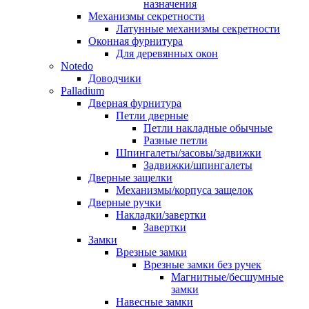
назначения
Механизмы секретности
Латунные механизмы секретности
Оконная фурнитура
Для деревянных окон
Notedo
Доводчики
Palladium
Дверная фурнитура
Петли дверные
Петли накладные обычные
Разные петли
Шпингалеты/засовы/задвижки
Задвижки/шпингалеты
Дверные защелки
Механизмы/корпуса защелок
Дверные ручки
Накладки/завертки
Завертки
Замки
Врезные замки
Врезные замки без ручек
Магнитные/бесшумные
замки
Навесные замки