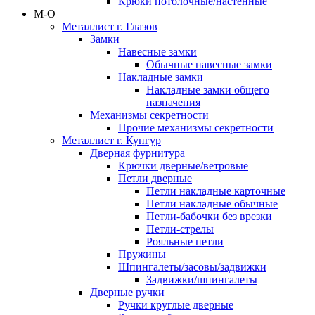
Крюки потолочные/настенные
М-О
Металлист г. Глазов
Замки
Навесные замки
Обычные навесные замки
Накладные замки
Накладные замки общего
назначения
Механизмы секретности
Прочие механизмы секретности
Металлист г. Кунгур
Дверная фурнитура
Крючки дверные/ветровые
Петли дверные
Петли накладные карточные
Петли накладные обычные
Петли-бабочки без врезки
Петли-стрелы
Рояльные петли
Пружины
Шпингалеты/засовы/задвижки
Задвижки/шпингалеты
Дверные ручки
Ручки круглые дверные