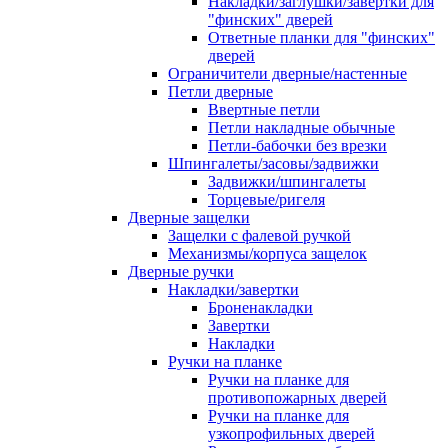
Накладки/заглушки/завертки для
"финских" дверей
Ответные планки для "финских"
дверей
Ограничители дверные/настенные
Петли дверные
Ввертные петли
Петли накладные обычные
Петли-бабочки без врезки
Шпингалеты/засовы/задвижки
Задвижки/шпингалеты
Торцевые/ригеля
Дверные защелки
Защелки с фалевой ручкой
Механизмы/корпуса защелок
Дверные ручки
Накладки/завертки
Броненакладки
Завертки
Накладки
Ручки на планке
Ручки на планке для
противопожарных дверей
Ручки на планке для
узкопрофильных дверей