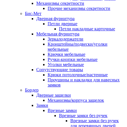
Механизмы секретности
Прочие механизмы секретности
Бис-Мет
Дверная фурнитура
Петли дверные
Петли накладные карточные
Мебельная фурнитура
Зеркалодержатели
Кронштейны/подвески/уголки
мебельные
Крючки мебельные
Ручки-кнопки мебельные
Уголки мебельные
Сопутствующие товары
Крюки потолочные/настенные
Проушины и накладки для навесных
замков
Бордер
Дверные защелки
Механизмы/корпуса защелок
Замки
Врезные замки
Врезные замки без ручек
Врезные замки без ручек
для деревянных дверей