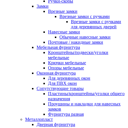
Ручки-скобы
Замки
Врезные замки
Врезные замки с ручками
Врезные замки с ручками
для деревянных дверей
Навесные замки
Обычные навесные замки
Почтовые / накидные замки
Мебельная фурнитура
Кронштейны/подвески/уголки
мебельные
Крючки мебельные
Опоры мебельные
Оконная фурнитура
Для деревянных окон
Для ПВХ окон
Сопутствующие товары
Пластины/кронштейны/уголки общего
назначения
Проушины и накладки для навесных
замков
Фурнитура разная
Металлопласт
Дверная фурнитура