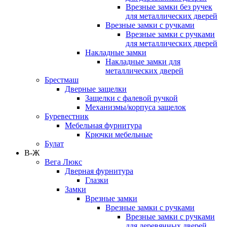
Врезные замки без ручек
для металлических дверей
Врезные замки с ручками
Врезные замки с ручками
для металлических дверей
Накладные замки
Накладные замки для
металлических дверей
Брестмаш
Дверные защелки
Защелки с фалевой ручкой
Механизмы/корпуса защелок
Буревестник
Мебельная фурнитура
Крючки мебельные
Булат
В-Ж
Вега Люкс
Дверная фурнитура
Глазки
Замки
Врезные замки
Врезные замки с ручками
Врезные замки с ручками
для деревянных дверей