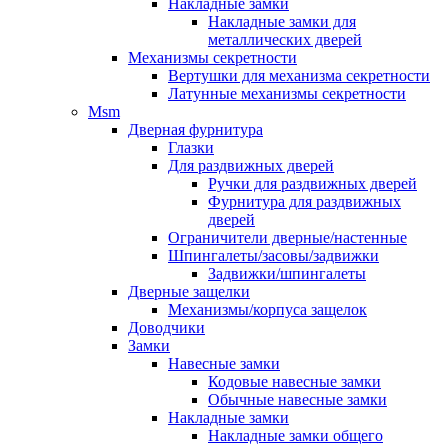
Накладные замки
Накладные замки для
металлических дверей
Механизмы секретности
Вертушки для механизма секретности
Латунные механизмы секретности
Msm
Дверная фурнитура
Глазки
Для раздвижных дверей
Ручки для раздвижных дверей
Фурнитура для раздвижных
дверей
Ограничители дверные/настенные
Шпингалеты/засовы/задвижки
Задвижки/шпингалеты
Дверные защелки
Механизмы/корпуса защелок
Доводчики
Замки
Навесные замки
Кодовые навесные замки
Обычные навесные замки
Накладные замки
Накладные замки общего