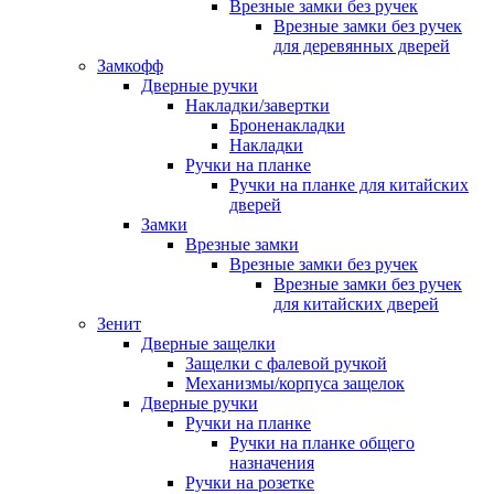
Врезные замки без ручек
Врезные замки без ручек
для деревянных дверей
Замкофф
Дверные ручки
Накладки/завертки
Броненакладки
Накладки
Ручки на планке
Ручки на планке для китайских
дверей
Замки
Врезные замки
Врезные замки без ручек
Врезные замки без ручек
для китайских дверей
Зенит
Дверные защелки
Защелки с фалевой ручкой
Механизмы/корпуса защелок
Дверные ручки
Ручки на планке
Ручки на планке общего
назначения
Ручки на розетке