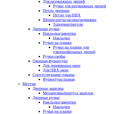
Для раздвижных дверей
Ручки для раздвижных дверей
Петли дверные
Петли для ПВХ
Шпингалеты/засовы/задвижки
Торцевые/ригеля
Дверные ручки
Накладки/завертки
Накладки
Ручки на планке
Ручки на планке для
узкопрофильных дверей
Ручки-скобы
Оконная фурнитура
Для деревянных окон
Для ПВХ окон
Сопутствующие товары
Фурнитура разная
Меттэм
Дверные защелки
Механизмы/корпуса защелок
Дверные ручки
Накладки/завертки
Накладки
Ручки на планке