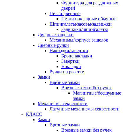
Фурнитура для раздвижных
дверей
Петли дверные
Петли накладные обычные
Шпингалеты/засовы/задвижки
Задвижки/шпингалеты
Дверные защелки
Механизмы/корпуса защелок
Дверные ручки
Накладки/завертки
Броненакладки
Завертки
Накладки
Ручки на розетке
Замки
Врезные замки
Врезные замки без ручек
Магнитные/бесшумные
замки
Механизмы секретности
Латунные механизмы секретности
КЛАСС
Замки
Врезные замки
Врезные замки без ручек