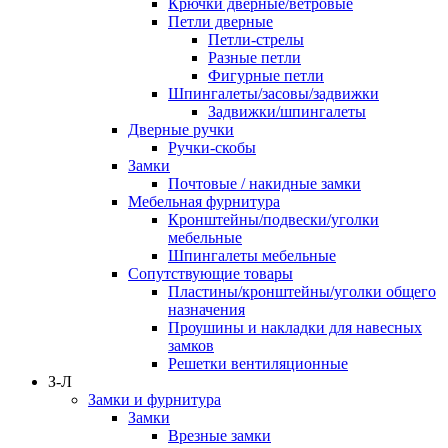
Крючки дверные/ветровые
Петли дверные
Петли-стрелы
Разные петли
Фигурные петли
Шпингалеты/засовы/задвижки
Задвижки/шпингалеты
Дверные ручки
Ручки-скобы
Замки
Почтовые / накидные замки
Мебельная фурнитура
Кронштейны/подвески/уголки
мебельные
Шпингалеты мебельные
Сопутствующие товары
Пластины/кронштейны/уголки общего
назначения
Проушины и накладки для навесных
замков
Решетки вентиляционные
З-Л
Замки и фурнитура
Замки
Врезные замки