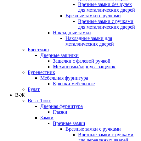
Врезные замки без ручек
для металлических дверей
Врезные замки с ручками
Врезные замки с ручками
для металлических дверей
Накладные замки
Накладные замки для
металлических дверей
Брестмаш
Дверные защелки
Защелки с фалевой ручкой
Механизмы/корпуса защелок
Буревестник
Мебельная фурнитура
Крючки мебельные
Булат
В-Ж
Вега Люкс
Дверная фурнитура
Глазки
Замки
Врезные замки
Врезные замки с ручками
Врезные замки с ручками
для деревянных дверей