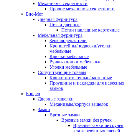
Механизмы секретности
Прочие механизмы секретности
Бис-Мет
Дверная фурнитура
Петли дверные
Петли накладные карточные
Мебельная фурнитура
Зеркалодержатели
Кронштейны/подвески/уголки
мебельные
Крючки мебельные
Ручки-кнопки мебельные
Уголки мебельные
Сопутствующие товары
Крюки потолочные/настенные
Проушины и накладки для навесных
замков
Бордер
Дверные защелки
Механизмы/корпуса защелок
Замки
Врезные замки
Врезные замки без ручек
Врезные замки без ручек
для деревянных дверей