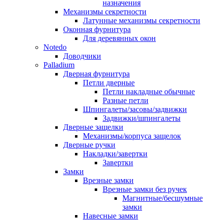
назначения
Механизмы секретности
Латунные механизмы секретности
Оконная фурнитура
Для деревянных окон
Notedo
Доводчики
Palladium
Дверная фурнитура
Петли дверные
Петли накладные обычные
Разные петли
Шпингалеты/засовы/задвижки
Задвижки/шпингалеты
Дверные защелки
Механизмы/корпуса защелок
Дверные ручки
Накладки/завертки
Завертки
Замки
Врезные замки
Врезные замки без ручек
Магнитные/бесшумные
замки
Навесные замки