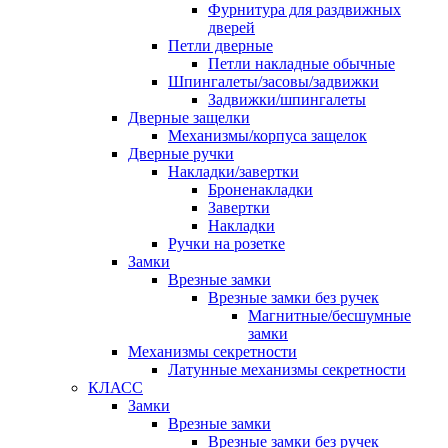
Фурнитура для раздвижных
дверей
Петли дверные
Петли накладные обычные
Шпингалеты/засовы/задвижки
Задвижки/шпингалеты
Дверные защелки
Механизмы/корпуса защелок
Дверные ручки
Накладки/завертки
Броненакладки
Завертки
Накладки
Ручки на розетке
Замки
Врезные замки
Врезные замки без ручек
Магнитные/бесшумные
замки
Механизмы секретности
Латунные механизмы секретности
КЛАСС
Замки
Врезные замки
Врезные замки без ручек