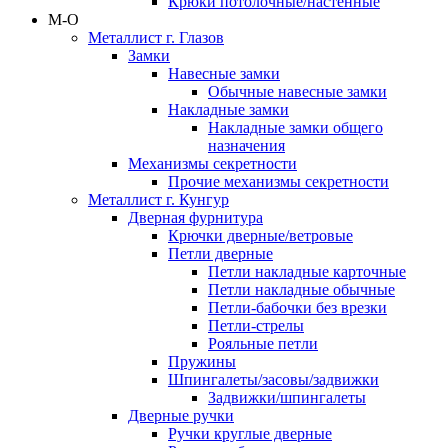
Крюки потолочные/настенные
М-О
Металлист г. Глазов
Замки
Навесные замки
Обычные навесные замки
Накладные замки
Накладные замки общего
назначения
Механизмы секретности
Прочие механизмы секретности
Металлист г. Кунгур
Дверная фурнитура
Крючки дверные/ветровые
Петли дверные
Петли накладные карточные
Петли накладные обычные
Петли-бабочки без врезки
Петли-стрелы
Рояльные петли
Пружины
Шпингалеты/засовы/задвижки
Задвижки/шпингалеты
Дверные ручки
Ручки круглые дверные