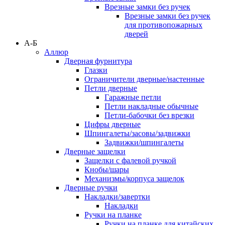
Врезные замки без ручек
Врезные замки без ручек
для противопожарных
дверей
А-Б
Аллюр
Дверная фурнитура
Глазки
Ограничители дверные/настенные
Петли дверные
Гаражные петли
Петли накладные обычные
Петли-бабочки без врезки
Цифры дверные
Шпингалеты/засовы/задвижки
Задвижки/шпингалеты
Дверные защелки
Защелки с фалевой ручкой
Кнобы/шары
Механизмы/корпуса защелок
Дверные ручки
Накладки/завертки
Накладки
Ручки на планке
Ручки на планке для китайских