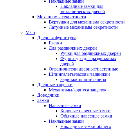
Накладные замки
Накладные замки для
металлических дверей
Механизмы секретности
Вертушки для механизма секретности
Латунные механизмы секретности
Msm
Дверная фурнитура
Глазки
Для раздвижных дверей
Ручки для раздвижных дверей
Фурнитура для раздвижных
дверей
Ограничители дверные/настенные
Шпингалеты/засовы/задвижки
Задвижки/шпингалеты
Дверные защелки
Механизмы/корпуса защелок
Доводчики
Замки
Навесные замки
Кодовые навесные замки
Обычные навесные замки
Накладные замки
Накладные замки общего