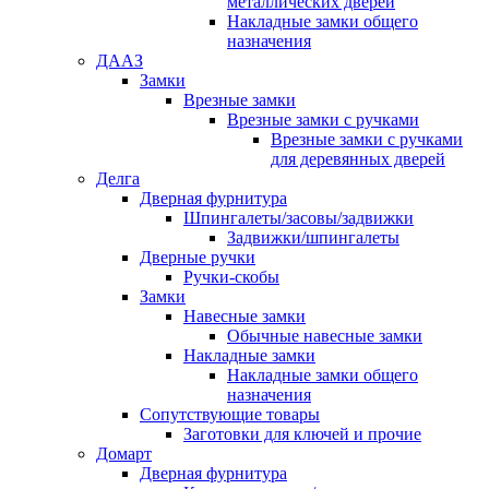
металлических дверей
Накладные замки общего
назначения
ДААЗ
Замки
Врезные замки
Врезные замки с ручками
Врезные замки с ручками
для деревянных дверей
Делга
Дверная фурнитура
Шпингалеты/засовы/задвижки
Задвижки/шпингалеты
Дверные ручки
Ручки-скобы
Замки
Навесные замки
Обычные навесные замки
Накладные замки
Накладные замки общего
назначения
Сопутствующие товары
Заготовки для ключей и прочие
Домарт
Дверная фурнитура