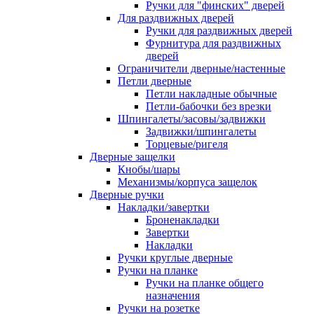
Ручки для "финских" дверей
Для раздвижных дверей
Ручки для раздвижных дверей
Фурнитура для раздвижных
дверей
Ограничители дверные/настенные
Петли дверные
Петли накладные обычные
Петли-бабочки без врезки
Шпингалеты/засовы/задвижки
Задвижки/шпингалеты
Торцевые/ригеля
Дверные защелки
Кнобы/шары
Механизмы/корпуса защелок
Дверные ручки
Накладки/завертки
Броненакладки
Завертки
Накладки
Ручки круглые дверные
Ручки на планке
Ручки на планке общего
назначения
Ручки на розетке