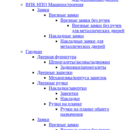
ВПК НПО Машиностроения
Замки
Врезные замки
Врезные замки без ручек
Врезные замки без ручек
для металлических дверей
Накладные замки
Накладные замки для
металлических дверей
Гардиан
Дверная фурнитура
Шпингалеты/засовы/задвижки
Задвижки/шпингалеты
Дверные защелки
Механизмы/корпуса защелок
Дверные ручки
Накладки/завертки
Завертки
Накладки
Ручки на планке
Ручки на планке общего
назначения
Замки
Врезные замки
Врезные замки без ручек