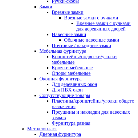
Ручки-скобы
Замки
Врезные замки
Врезные замки с ручками
Врезные замки с ручками
для деревянных дверей
Навесные замки
Обычные навесные замки
Почтовые / накидные замки
Мебельная фурнитура
Кронштейны/подвески/уголки
мебельные
Крючки мебельные
Опоры мебельные
Оконная фурнитура
Для деревянных окон
Для ПВХ окон
Сопутствующие товары
Пластины/кронштейны/уголки общего
назначения
Проушины и накладки для навесных
замков
Фурнитура разная
Металлопласт
Дверная фурнитура