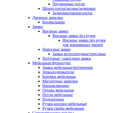
Пружинные петли
Шпингалеты/засовы/задвижки
Задвижки/шпингалеты
Дверные защелки
Кнобы/шары
Замки
Врезные замки
Врезные замки без ручек
Врезные замки без ручек
для деревянных дверей
Навесные замки
Замки велосипедные/тросовые
Почтовые / накидные замки
Мебельная фурнитура
Замки мебельные/витринные
Зеркалодержатели
Крючки мебельные
Магнитные защелки
Направляющие
Опоры мебельные
Петли мебельные
Подпятники
Ручки-кнопки мебельные
Ручки-скобы мебельные
Сопутствующие товары