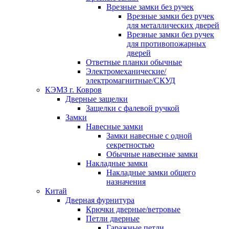
Врезные замки без ручек
Врезные замки без ручек
для металлических дверей
Врезные замки без ручек
для противопожарных
дверей
Ответные планки обычные
Электромеханические/
электромагнитные/СКУД
КЭМЗ г. Ковров
Дверные защелки
Защелки с фалевой ручкой
Замки
Навесные замки
Замки навесные с одной
секретностью
Обычные навесные замки
Накладные замки
Накладные замки общего
назначения
Китай
Дверная фурнитура
Крючки дверные/ветровые
Петли дверные
Гаражные петли