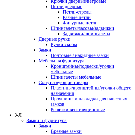
Крючки дверные/ветровые
Петли дверные
Петли-стрелы
Разные петли
Фигурные петли
Шпингалеты/засовы/задвижки
Задвижки/шпингалеты
Дверные ручки
Ручки-скобы
Замки
Почтовые / накидные замки
Мебельная фурнитура
Кронштейны/подвески/уголки
мебельные
Шпингалеты мебельные
Сопутствующие товары
Пластины/кронштейны/уголки общего
назначения
Проушины и накладки для навесных
замков
Решетки вентиляционные
З-Л
Замки и фурнитура
Замки
Врезные замки