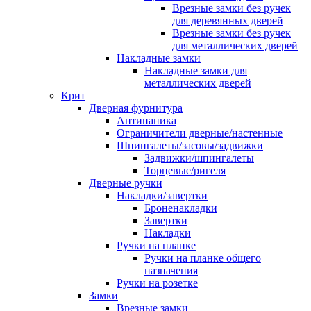
Врезные замки без ручек
для деревянных дверей
Врезные замки без ручек
для металлических дверей
Накладные замки
Накладные замки для
металлических дверей
Крит
Дверная фурнитура
Антипаника
Ограничители дверные/настенные
Шпингалеты/засовы/задвижки
Задвижки/шпингалеты
Торцевые/ригеля
Дверные ручки
Накладки/завертки
Броненакладки
Завертки
Накладки
Ручки на планке
Ручки на планке общего
назначения
Ручки на розетке
Замки
Врезные замки