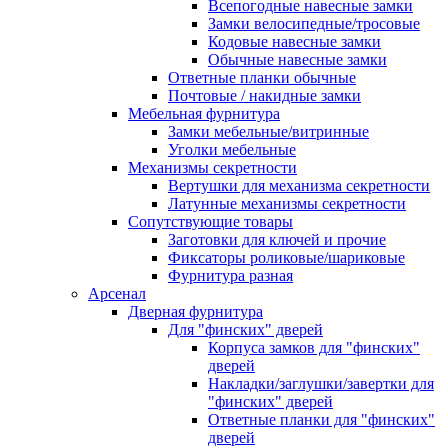
Всепогодные навесные замки
Замки велосипедные/тросовые
Кодовые навесные замки
Обычные навесные замки
Ответные планки обычные
Почтовые / накидные замки
Мебельная фурнитура
Замки мебельные/витринные
Уголки мебельные
Механизмы секретности
Вертушки для механизма секретности
Латунные механизмы секретности
Сопутствующие товары
Заготовки для ключей и прочие
Фиксаторы роликовые/шариковые
Фурнитура разная
Арсенал
Дверная фурнитура
Для "финских" дверей
Корпуса замков для "финских"
дверей
Накладки/заглушки/завертки для
"финских" дверей
Ответные планки для "финских"
дверей