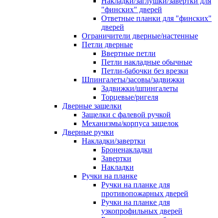
Накладки/заглушки/завертки для
"финских" дверей
Ответные планки для "финских"
дверей
Ограничители дверные/настенные
Петли дверные
Ввертные петли
Петли накладные обычные
Петли-бабочки без врезки
Шпингалеты/засовы/задвижки
Задвижки/шпингалеты
Торцевые/ригеля
Дверные защелки
Защелки с фалевой ручкой
Механизмы/корпуса защелок
Дверные ручки
Накладки/завертки
Броненакладки
Завертки
Накладки
Ручки на планке
Ручки на планке для
противопожарных дверей
Ручки на планке для
узкопрофильных дверей