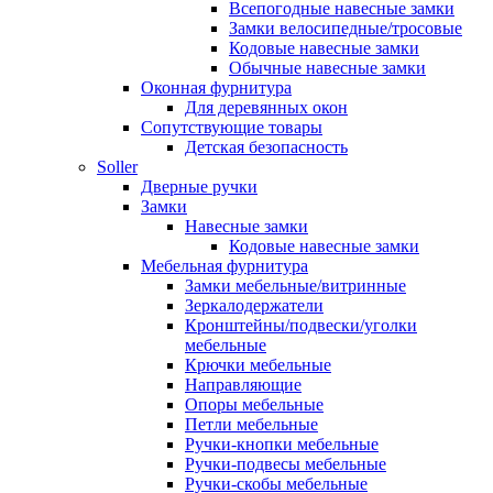
Всепогодные навесные замки
Замки велосипедные/тросовые
Кодовые навесные замки
Обычные навесные замки
Оконная фурнитура
Для деревянных окон
Сопутствующие товары
Детская безопасность
Soller
Дверные ручки
Замки
Навесные замки
Кодовые навесные замки
Мебельная фурнитура
Замки мебельные/витринные
Зеркалодержатели
Кронштейны/подвески/уголки
мебельные
Крючки мебельные
Направляющие
Опоры мебельные
Петли мебельные
Ручки-кнопки мебельные
Ручки-подвесы мебельные
Ручки-скобы мебельные