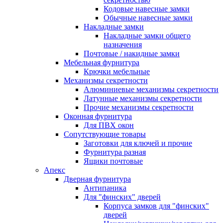
Кодовые навесные замки
Обычные навесные замки
Накладные замки
Накладные замки общего
назначения
Почтовые / накидные замки
Мебельная фурнитура
Крючки мебельные
Механизмы секретности
Алюминиевые механизмы секретности
Латунные механизмы секретности
Прочие механизмы секретности
Оконная фурнитура
Для ПВХ окон
Сопутствующие товары
Заготовки для ключей и прочие
Фурнитура разная
Ящики почтовые
Апекс
Дверная фурнитура
Антипаника
Для "финских" дверей
Корпуса замков для "финских"
дверей