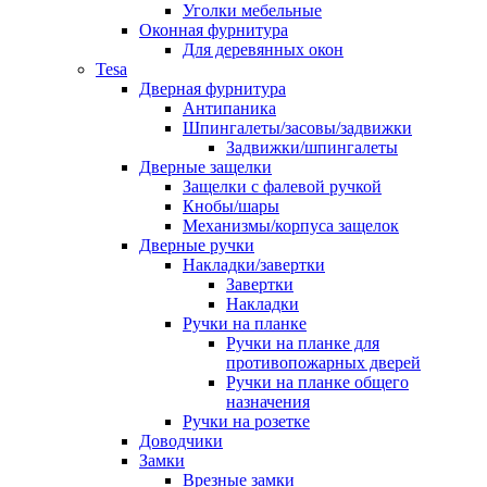
Уголки мебельные
Оконная фурнитура
Для деревянных окон
Tesa
Дверная фурнитура
Антипаника
Шпингалеты/засовы/задвижки
Задвижки/шпингалеты
Дверные защелки
Защелки с фалевой ручкой
Кнобы/шары
Механизмы/корпуса защелок
Дверные ручки
Накладки/завертки
Завертки
Накладки
Ручки на планке
Ручки на планке для
противопожарных дверей
Ручки на планке общего
назначения
Ручки на розетке
Доводчики
Замки
Врезные замки