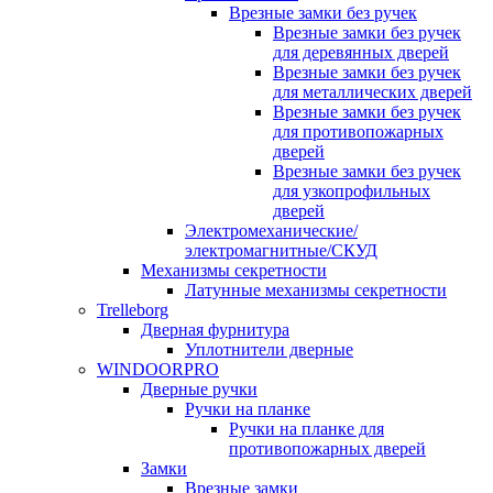
Врезные замки без ручек
Врезные замки без ручек
для деревянных дверей
Врезные замки без ручек
для металлических дверей
Врезные замки без ручек
для противопожарных
дверей
Врезные замки без ручек
для узкопрофильных
дверей
Электромеханические/
электромагнитные/СКУД
Механизмы секретности
Латунные механизмы секретности
Trelleborg
Дверная фурнитура
Уплотнители дверные
WINDOORPRO
Дверные ручки
Ручки на планке
Ручки на планке для
противопожарных дверей
Замки
Врезные замки