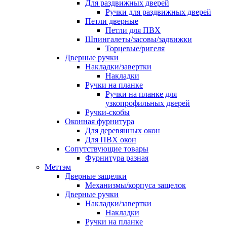
Для раздвижных дверей
Ручки для раздвижных дверей
Петли дверные
Петли для ПВХ
Шпингалеты/засовы/задвижки
Торцевые/ригеля
Дверные ручки
Накладки/завертки
Накладки
Ручки на планке
Ручки на планке для
узкопрофильных дверей
Ручки-скобы
Оконная фурнитура
Для деревянных окон
Для ПВХ окон
Сопутствующие товары
Фурнитура разная
Меттэм
Дверные защелки
Механизмы/корпуса защелок
Дверные ручки
Накладки/завертки
Накладки
Ручки на планке