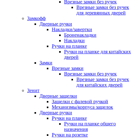
Врезные замки без ручек
Врезные замки без ручек
для деревянных дверей
Замкофф
Дверные ручки
Накладки/завертки
Броненакладки
Накладки
Ручки на планке
Ручки на планке для китайских
дверей
Замки
Врезные замки
Врезные замки без ручек
Врезные замки без ручек
для китайских дверей
Зенит
Дверные защелки
Защелки с фалевой ручкой
Механизмы/корпуса защелок
Дверные ручки
Ручки на планке
Ручки на планке общего
назначения
Ручки на розетке