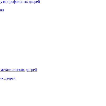
я узкопрофильных дверей
ния
я металлических дверей
их дверей