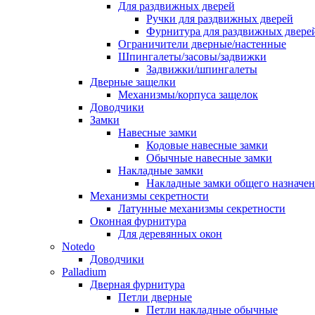
Для раздвижных дверей
Ручки для раздвижных дверей
Фурнитура для раздвижных двере
Ограничители дверные/настенные
Шпингалеты/засовы/задвижки
Задвижки/шпингалеты
Дверные защелки
Механизмы/корпуса защелок
Доводчики
Замки
Навесные замки
Кодовые навесные замки
Обычные навесные замки
Накладные замки
Накладные замки общего назначе
Механизмы секретности
Латунные механизмы секретности
Оконная фурнитура
Для деревянных окон
Notedo
Доводчики
Palladium
Дверная фурнитура
Петли дверные
Петли накладные обычные