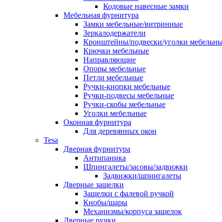
Кодовые навесные замки
Мебельная фурнитура
Замки мебельные/витринные
Зеркалодержатели
Кронштейны/подвески/уголки мебельн
Крючки мебельные
Направляющие
Опоры мебельные
Петли мебельные
Ручки-кнопки мебельные
Ручки-подвесы мебельные
Ручки-скобы мебельные
Уголки мебельные
Оконная фурнитура
Для деревянных окон
Tesa
Дверная фурнитура
Антипаника
Шпингалеты/засовы/задвижки
Задвижки/шпингалеты
Дверные защелки
Защелки с фалевой ручкой
Кнобы/шары
Механизмы/корпуса защелок
Дверные ручки