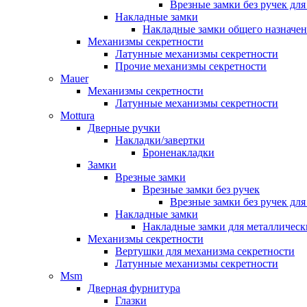
Врезные замки без ручек дл
Накладные замки
Накладные замки общего назначе
Механизмы секретности
Латунные механизмы секретности
Прочие механизмы секретности
Mauer
Механизмы секретности
Латунные механизмы секретности
Mottura
Дверные ручки
Накладки/завертки
Броненакладки
Замки
Врезные замки
Врезные замки без ручек
Врезные замки без ручек дл
Накладные замки
Накладные замки для металлическ
Механизмы секретности
Вертушки для механизма секретности
Латунные механизмы секретности
Msm
Дверная фурнитура
Глазки