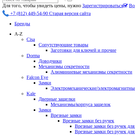
Для того, чтобы увидеть цены, нужно
Зарегистрироваться
Во
+7 (812) 449-54-90
Старая версия сайта
Бренды
A-Z
Cisa
Сопутствующие товары
Заготовки для ключей и прочие
Dorma
Доводчики
Механизмы секретности
Алюминиевые механизмы секретности
Falcon Eye
Замки
Электромеханические/электромагнитн
Kale
Дверные защелки
Механизмы/корпуса защелок
Замки
Врезные замки
Врезные замки без ручек
Врезные замки без ручек дл
Врезные замки без ручек дл