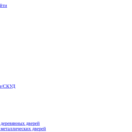
йти
ые/СКУД
я деревянных дверей
я металлических дверей