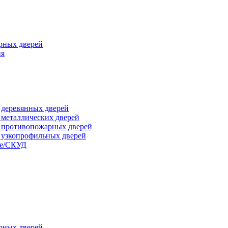
рных дверей
ия
я деревянных дверей
я металлических дверей
я противопожарных дверей
я узкопрофильных дверей
ые/СКУД
рных дверей