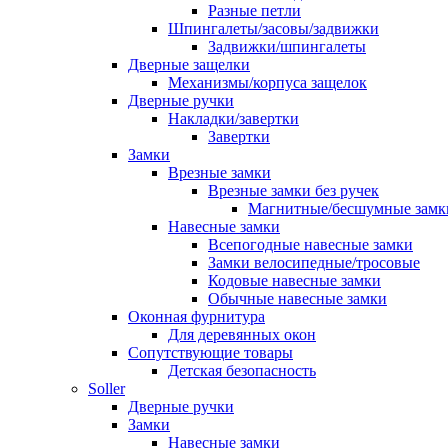
Разные петли
Шпингалеты/засовы/задвижки
Задвижки/шпингалеты
Дверные защелки
Механизмы/корпуса защелок
Дверные ручки
Накладки/завертки
Завертки
Замки
Врезные замки
Врезные замки без ручек
Магнитные/бесшумные замк
Навесные замки
Всепогодные навесные замки
Замки велосипедные/тросовые
Кодовые навесные замки
Обычные навесные замки
Оконная фурнитура
Для деревянных окон
Сопутствующие товары
Детская безопасность
Soller
Дверные ручки
Замки
Навесные замки