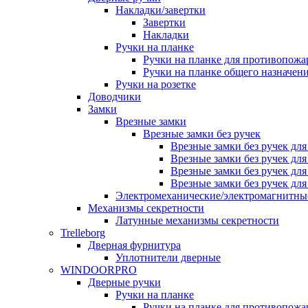
Накладки/завертки
Завертки
Накладки
Ручки на планке
Ручки на планке для противопожа
Ручки на планке общего назначен
Ручки на розетке
Доводчики
Замки
Врезные замки
Врезные замки без ручек
Врезные замки без ручек дл
Врезные замки без ручек дл
Врезные замки без ручек дл
Врезные замки без ручек дл
Электромеханические/электромагнитн
Механизмы секретности
Латунные механизмы секретности
Trelleborg
Дверная фурнитура
Уплотнители дверные
WINDOORPRO
Дверные ручки
Ручки на планке
Ручки на планке для противопожа