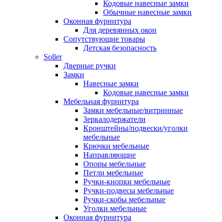
Кодовые навесные замки
Обычные навесные замки
Оконная фурнитура
Для деревянных окон
Сопутствующие товары
Детская безопасность
Soller
Дверные ручки
Замки
Навесные замки
Кодовые навесные замки
Мебельная фурнитура
Замки мебельные/витринные
Зеркалодержатели
Кронштейны/подвески/уголки
мебельные
Крючки мебельные
Направляющие
Опоры мебельные
Петли мебельные
Ручки-кнопки мебельные
Ручки-подвесы мебельные
Ручки-скобы мебельные
Уголки мебельные
Оконная фурнитура