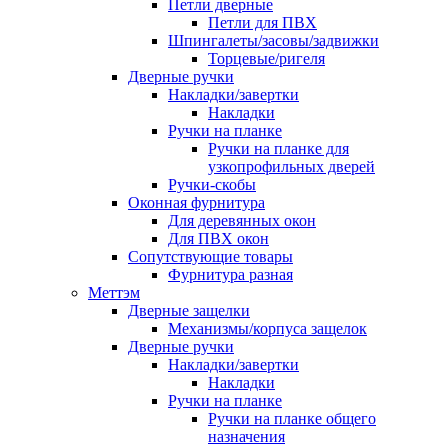
Петли дверные
Петли для ПВХ
Шпингалеты/засовы/задвижки
Торцевые/ригеля
Дверные ручки
Накладки/завертки
Накладки
Ручки на планке
Ручки на планке для
узкопрофильных дверей
Ручки-скобы
Оконная фурнитура
Для деревянных окон
Для ПВХ окон
Сопутствующие товары
Фурнитура разная
Меттэм
Дверные защелки
Механизмы/корпуса защелок
Дверные ручки
Накладки/завертки
Накладки
Ручки на планке
Ручки на планке общего
назначения