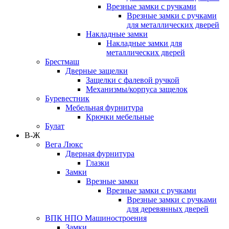
Врезные замки с ручками
Врезные замки с ручками
для металлических дверей
Накладные замки
Накладные замки для
металлических дверей
Брестмаш
Дверные защелки
Защелки с фалевой ручкой
Механизмы/корпуса защелок
Буревестник
Мебельная фурнитура
Крючки мебельные
Булат
В-Ж
Вега Люкс
Дверная фурнитура
Глазки
Замки
Врезные замки
Врезные замки с ручками
Врезные замки с ручками
для деревянных дверей
ВПК НПО Машиностроения
Замки