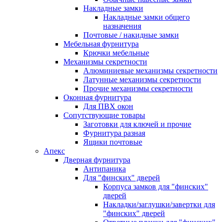
Накладные замки
Накладные замки общего
назначения
Почтовые / накидные замки
Мебельная фурнитура
Крючки мебельные
Механизмы секретности
Алюминиевые механизмы секретности
Латунные механизмы секретности
Прочие механизмы секретности
Оконная фурнитура
Для ПВХ окон
Сопутствующие товары
Заготовки для ключей и прочие
Фурнитура разная
Ящики почтовые
Апекс
Дверная фурнитура
Антипаника
Для "финских" дверей
Корпуса замков для "финских"
дверей
Накладки/заглушки/завертки для
"финских" дверей