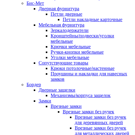
Бис-Мет
Дверная фурнитура
Петли дверные
Петли накладные карточные
Мебельная фурнитура
Зеркалодержатели
Кронштейны/подвески/уголки
мебельные
Крючки мебельные
Ручки-кнопки мебельные
Уголки мебельные
Сопутствующие товары
Крюки потолочные/настенные
Проушины и накладки для навесных
замков
Бордер
Дверные защелки
Механизмы/корпуса защелок
Замки
Врезные замки
Врезные замки без ручек
Врезные замки без ручек
для деревянных дверей
Врезные замки без ручек
для металлических дверей