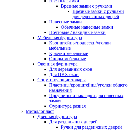
Врезные замки
Врезные замки с ручками
Врезные замки с ручками
для деревянных дверей
Навесные замки
Обычные навесные замки
Почтовые / накидные замки
Мебельная фурнитура
Кронштейны/подвески/уголки
мебельные
Крючки мебельные
Опоры мебельные
Оконная фурнитура
Для деревянных окон
Для ПВХ окон
Сопутствующие товары
Пластины/кронштейны/уголки общего
назначения
Проушины и накладки для навесных
замков
Фурнитура разная
Металлопласт
Дверная фурнитура
Для раздвижных дверей
Ручки для раздвижных дверей