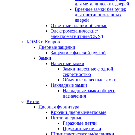
для металлических дверей
Врезные замки без ручек
для противопожарных
дверей
Ответные планки обычные
Электромеханические/
электромагнитные/СКУД
КЭМЗ г. Ковров
Дверные защелки
Защелки с фалевой ручкой
Замки
Навесные замки
Замки навесные с одной
секретностью
Обычные навесные замки
Накладные замки
Накладные замки общего
назначения
Китай
Дверная фурнитура
Крючки дверные/ветровые
Петли дверные
Гаражные петли
Пружинные петли
Шпингалеты/засовы/задвижки