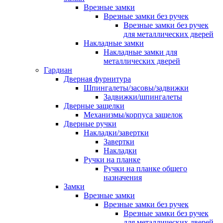
Врезные замки
Врезные замки без ручек
Врезные замки без ручек
для металлических дверей
Накладные замки
Накладные замки для
металлических дверей
Гардиан
Дверная фурнитура
Шпингалеты/засовы/задвижки
Задвижки/шпингалеты
Дверные защелки
Механизмы/корпуса защелок
Дверные ручки
Накладки/завертки
Завертки
Накладки
Ручки на планке
Ручки на планке общего
назначения
Замки
Врезные замки
Врезные замки без ручек
Врезные замки без ручек
для металлических дверей