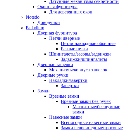
Латунные механизмы секретности
Оконная фурнитура
Для деревянных окон
Notedo
Доводчики
Palladium
Дверная фурнитура
Петли дверные
Петли накладные обычные
Разные петли
Шпингалеты/засовы/задвижки
Задвижки/шпингалеты
Дверные защелки
Механизмы/корпуса защелок
Дверные ручки
Накладки/завертки
Завертки
Замки
Врезные замки
Врезные замки без ручек
Магнитные/бесшумные
замки
Навесные замки
Всепогодные навесные замки
Замки велосипедные/тросовые