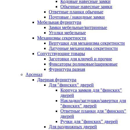
Кодовые навесные замки
Обычные навесные замки
Ответные планки обычные
Почтовые / накидные замки
Мебельная фурнитура
Замки мебельные/витринные
Уголки мебельные
Механизмы секретности
Вертушки для механизма секретности
Латунные механизмы секретности
Сопутствующие товары
Заготовки для ключей и прочие
Фиксаторы роликовые/шариковые
Фурнитура разная
Арсенал
Дверная фурнитура
Для "финских" дверей
Корпуса замков для "финских"
дверей
Накладки/заглушки/завертки для
"финских" дверей
Ответные планки для "финских"
дверей
Ручки для "финских" дверей
Для раздвижных дверей