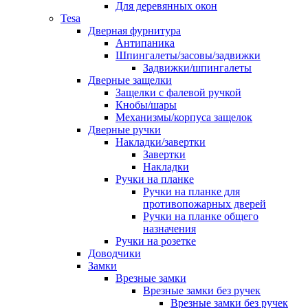
Для деревянных окон
Tesa
Дверная фурнитура
Антипаника
Шпингалеты/засовы/задвижки
Задвижки/шпингалеты
Дверные защелки
Защелки с фалевой ручкой
Кнобы/шары
Механизмы/корпуса защелок
Дверные ручки
Накладки/завертки
Завертки
Накладки
Ручки на планке
Ручки на планке для
противопожарных дверей
Ручки на планке общего
назначения
Ручки на розетке
Доводчики
Замки
Врезные замки
Врезные замки без ручек
Врезные замки без ручек