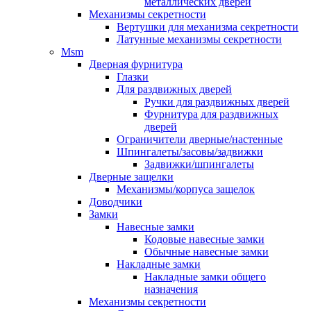
металлических дверей
Механизмы секретности
Вертушки для механизма секретности
Латунные механизмы секретности
Msm
Дверная фурнитура
Глазки
Для раздвижных дверей
Ручки для раздвижных дверей
Фурнитура для раздвижных
дверей
Ограничители дверные/настенные
Шпингалеты/засовы/задвижки
Задвижки/шпингалеты
Дверные защелки
Механизмы/корпуса защелок
Доводчики
Замки
Навесные замки
Кодовые навесные замки
Обычные навесные замки
Накладные замки
Накладные замки общего
назначения
Механизмы секретности