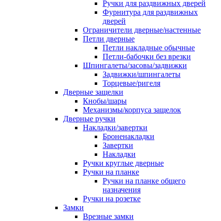
Ручки для раздвижных дверей
Фурнитура для раздвижных
дверей
Ограничители дверные/настенные
Петли дверные
Петли накладные обычные
Петли-бабочки без врезки
Шпингалеты/засовы/задвижки
Задвижки/шпингалеты
Торцевые/ригеля
Дверные защелки
Кнобы/шары
Механизмы/корпуса защелок
Дверные ручки
Накладки/завертки
Броненакладки
Завертки
Накладки
Ручки круглые дверные
Ручки на планке
Ручки на планке общего
назначения
Ручки на розетке
Замки
Врезные замки