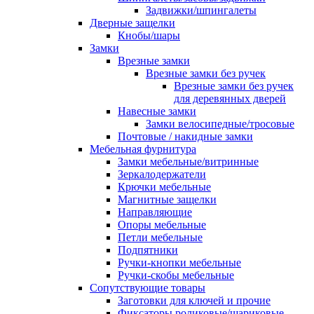
Задвижки/шпингалеты
Дверные защелки
Кнобы/шары
Замки
Врезные замки
Врезные замки без ручек
Врезные замки без ручек
для деревянных дверей
Навесные замки
Замки велосипедные/тросовые
Почтовые / накидные замки
Мебельная фурнитура
Замки мебельные/витринные
Зеркалодержатели
Крючки мебельные
Магнитные защелки
Направляющие
Опоры мебельные
Петли мебельные
Подпятники
Ручки-кнопки мебельные
Ручки-скобы мебельные
Сопутствующие товары
Заготовки для ключей и прочие
Фиксаторы роликовые/шариковые