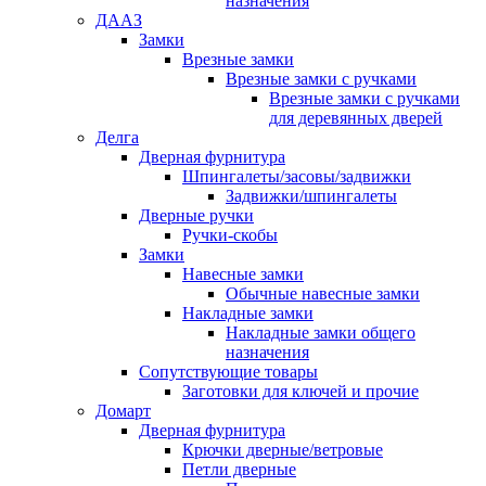
назначения
ДААЗ
Замки
Врезные замки
Врезные замки с ручками
Врезные замки с ручками
для деревянных дверей
Делга
Дверная фурнитура
Шпингалеты/засовы/задвижки
Задвижки/шпингалеты
Дверные ручки
Ручки-скобы
Замки
Навесные замки
Обычные навесные замки
Накладные замки
Накладные замки общего
назначения
Сопутствующие товары
Заготовки для ключей и прочие
Домарт
Дверная фурнитура
Крючки дверные/ветровые
Петли дверные