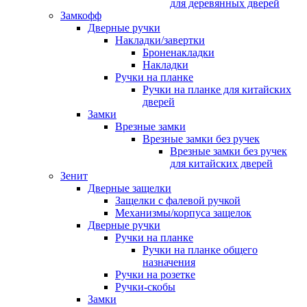
для деревянных дверей
Замкофф
Дверные ручки
Накладки/завертки
Броненакладки
Накладки
Ручки на планке
Ручки на планке для китайских
дверей
Замки
Врезные замки
Врезные замки без ручек
Врезные замки без ручек
для китайских дверей
Зенит
Дверные защелки
Защелки с фалевой ручкой
Механизмы/корпуса защелок
Дверные ручки
Ручки на планке
Ручки на планке общего
назначения
Ручки на розетке
Ручки-скобы
Замки