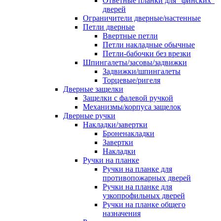
Ответные планки для "финских"
дверей
Ограничители дверные/настенные
Петли дверные
Ввертные петли
Петли накладные обычные
Петли-бабочки без врезки
Шпингалеты/засовы/задвижки
Задвижки/шпингалеты
Торцевые/ригеля
Дверные защелки
Защелки с фалевой ручкой
Механизмы/корпуса защелок
Дверные ручки
Накладки/завертки
Броненакладки
Завертки
Накладки
Ручки на планке
Ручки на планке для
противопожарных дверей
Ручки на планке для
узкопрофильных дверей
Ручки на планке общего
назначения