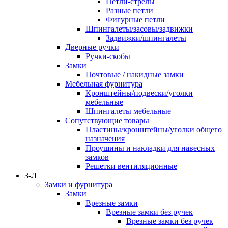
Петли-стрелы
Разные петли
Фигурные петли
Шпингалеты/засовы/задвижки
Задвижки/шпингалеты
Дверные ручки
Ручки-скобы
Замки
Почтовые / накидные замки
Мебельная фурнитура
Кронштейны/подвески/уголки
мебельные
Шпингалеты мебельные
Сопутствующие товары
Пластины/кронштейны/уголки общего
назначения
Проушины и накладки для навесных
замков
Решетки вентиляционные
З-Л
Замки и фурнитура
Замки
Врезные замки
Врезные замки без ручек
Врезные замки без ручек