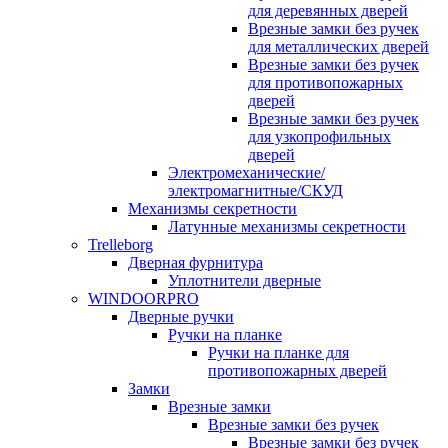
для деревянных дверей
Врезные замки без ручек
для металлических дверей
Врезные замки без ручек
для противопожарных
дверей
Врезные замки без ручек
для узкопрофильных
дверей
Электромеханические/
электромагнитные/СКУД
Механизмы секретности
Латунные механизмы секретности
Trelleborg
Дверная фурнитура
Уплотнители дверные
WINDOORPRO
Дверные ручки
Ручки на планке
Ручки на планке для
противопожарных дверей
Замки
Врезные замки
Врезные замки без ручек
Врезные замки без ручек