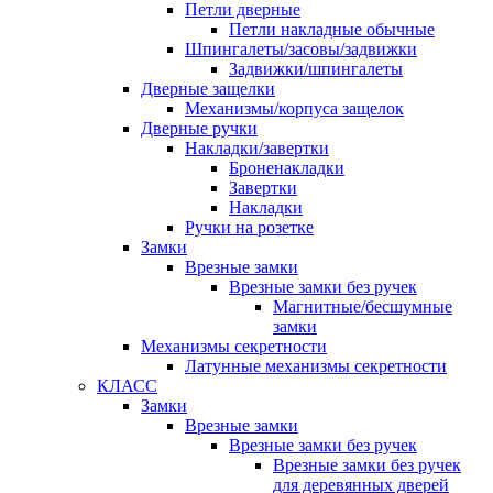
Петли дверные
Петли накладные обычные
Шпингалеты/засовы/задвижки
Задвижки/шпингалеты
Дверные защелки
Механизмы/корпуса защелок
Дверные ручки
Накладки/завертки
Броненакладки
Завертки
Накладки
Ручки на розетке
Замки
Врезные замки
Врезные замки без ручек
Магнитные/бесшумные
замки
Механизмы секретности
Латунные механизмы секретности
КЛАСС
Замки
Врезные замки
Врезные замки без ручек
Врезные замки без ручек
для деревянных дверей