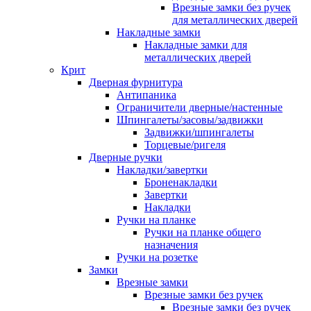
Врезные замки без ручек
для металлических дверей
Накладные замки
Накладные замки для
металлических дверей
Крит
Дверная фурнитура
Антипаника
Ограничители дверные/настенные
Шпингалеты/засовы/задвижки
Задвижки/шпингалеты
Торцевые/ригеля
Дверные ручки
Накладки/завертки
Броненакладки
Завертки
Накладки
Ручки на планке
Ручки на планке общего
назначения
Ручки на розетке
Замки
Врезные замки
Врезные замки без ручек
Врезные замки без ручек