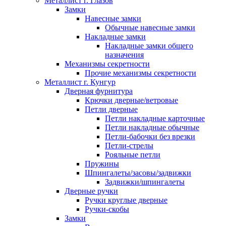
Металлист г. Глазов
Замки
Навесные замки
Обычные навесные замки
Накладные замки
Накладные замки общего
назначения
Механизмы секретности
Прочие механизмы секретности
Металлист г. Кунгур
Дверная фурнитура
Крючки дверные/ветровые
Петли дверные
Петли накладные карточные
Петли накладные обычные
Петли-бабочки без врезки
Петли-стрелы
Рояльные петли
Пружины
Шпингалеты/засовы/задвижки
Задвижки/шпингалеты
Дверные ручки
Ручки круглые дверные
Ручки-скобы
Замки