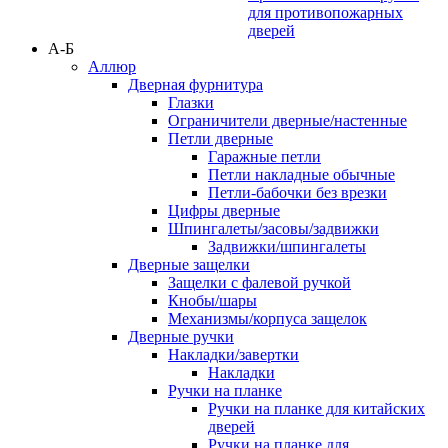
для противопожарных
дверей
А-Б
Аллюр
Дверная фурнитура
Глазки
Ограничители дверные/настенные
Петли дверные
Гаражные петли
Петли накладные обычные
Петли-бабочки без врезки
Цифры дверные
Шпингалеты/засовы/задвижки
Задвижки/шпингалеты
Дверные защелки
Защелки с фалевой ручкой
Кнобы/шары
Механизмы/корпуса защелок
Дверные ручки
Накладки/завертки
Накладки
Ручки на планке
Ручки на планке для китайских
дверей
Ручки на планке для