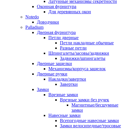
Латунные механизмы секретности
Оконная фурнитура
Для деревянных окон
Notedo
Доводчики
Palladium
Дверная фурнитура
Петли дверные
Петли накладные обычные
Разные петли
Шпингалеты/засовы/задвижки
Задвижки/шпингалеты
Дверные защелки
Механизмы/корпуса защелок
Дверные ручки
Накладки/завертки
Завертки
Замки
Врезные замки
Врезные замки без ручек
Магнитные/бесшумные
замки
Навесные замки
Всепогодные навесные замки
Замки велосипедные/тросовые