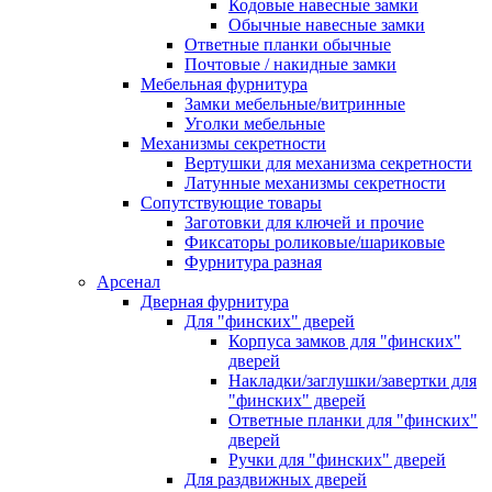
Кодовые навесные замки
Обычные навесные замки
Ответные планки обычные
Почтовые / накидные замки
Мебельная фурнитура
Замки мебельные/витринные
Уголки мебельные
Механизмы секретности
Вертушки для механизма секретности
Латунные механизмы секретности
Сопутствующие товары
Заготовки для ключей и прочие
Фиксаторы роликовые/шариковые
Фурнитура разная
Арсенал
Дверная фурнитура
Для "финских" дверей
Корпуса замков для "финских"
дверей
Накладки/заглушки/завертки для
"финских" дверей
Ответные планки для "финских"
дверей
Ручки для "финских" дверей
Для раздвижных дверей