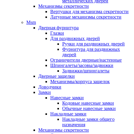
металлических дверей
Механизмы секретности
Вертушки для механизма секретности
Латунные механизмы секретности
Msm
Дверная фурнитура
Глазки
Для раздвижных дверей
Ручки для раздвижных дверей
Фурнитура для раздвижных
дверей
Ограничители дверные/настенные
Шпингалеты/засовы/задвижки
Задвижки/шпингалеты
Дверные защелки
Механизмы/корпуса защелок
Доводчики
Замки
Навесные замки
Кодовые навесные замки
Обычные навесные замки
Накладные замки
Накладные замки общего
назначения
Механизмы секретности