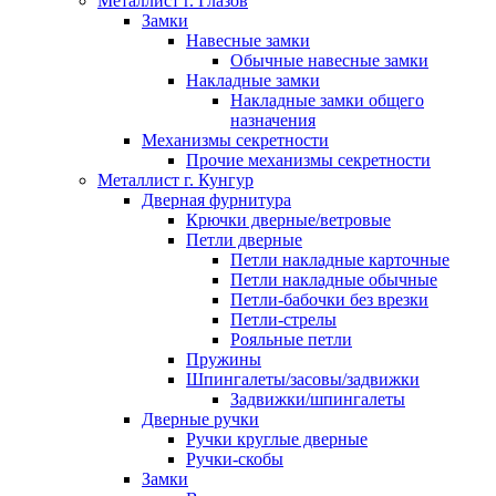
Металлист г. Глазов
Замки
Навесные замки
Обычные навесные замки
Накладные замки
Накладные замки общего
назначения
Механизмы секретности
Прочие механизмы секретности
Металлист г. Кунгур
Дверная фурнитура
Крючки дверные/ветровые
Петли дверные
Петли накладные карточные
Петли накладные обычные
Петли-бабочки без врезки
Петли-стрелы
Рояльные петли
Пружины
Шпингалеты/засовы/задвижки
Задвижки/шпингалеты
Дверные ручки
Ручки круглые дверные
Ручки-скобы
Замки