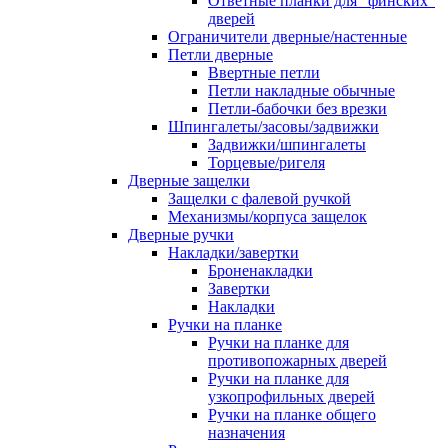
Ответные планки для "финских"
дверей
Ограничители дверные/настенные
Петли дверные
Ввертные петли
Петли накладные обычные
Петли-бабочки без врезки
Шпингалеты/засовы/задвижки
Задвижки/шпингалеты
Торцевые/ригеля
Дверные защелки
Защелки с фалевой ручкой
Механизмы/корпуса защелок
Дверные ручки
Накладки/завертки
Броненакладки
Завертки
Накладки
Ручки на планке
Ручки на планке для
противопожарных дверей
Ручки на планке для
узкопрофильных дверей
Ручки на планке общего
назначения