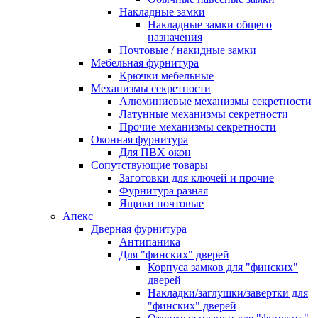
Накладные замки
Накладные замки общего
назначения
Почтовые / накидные замки
Мебельная фурнитура
Крючки мебельные
Механизмы секретности
Алюминиевые механизмы секретности
Латунные механизмы секретности
Прочие механизмы секретности
Оконная фурнитура
Для ПВХ окон
Сопутствующие товары
Заготовки для ключей и прочие
Фурнитура разная
Ящики почтовые
Апекс
Дверная фурнитура
Антипаника
Для "финских" дверей
Корпуса замков для "финских"
дверей
Накладки/заглушки/завертки для
"финских" дверей