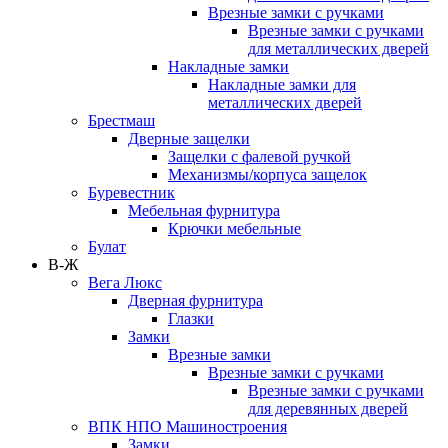
Врезные замки с ручками
Врезные замки с ручками
для металлических дверей
Накладные замки
Накладные замки для
металлических дверей
Брестмаш
Дверные защелки
Защелки с фалевой ручкой
Механизмы/корпуса защелок
Буревестник
Мебельная фурнитура
Крючки мебельные
Булат
В-Ж
Вега Люкс
Дверная фурнитура
Глазки
Замки
Врезные замки
Врезные замки с ручками
Врезные замки с ручками
для деревянных дверей
ВПК НПО Машиностроения
Замки