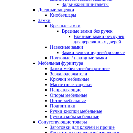
Задвижки/шпингалеты
Дверные защелки
Кнобы/шары
Замки
Врезные замки
Врезные замки без ручек
Врезные замки без ручек
для деревянных дверей
Навесные замки
Замки велосипедные/тросовые
Почтовые / накидные замки
Мебельная фурнитура
Замки мебельные/витринные
Зеркалодержатели
Крючки мебельные
Магнитные защелки
Направляющие
Опоры мебельные
Петли мебельные
Подпятники
Ручки-кнопки мебельные
Ручки-скобы мебельные
Сопутствующие товары
Заготовки для ключей и прочие
Фиксаторы роликовые/шариковые