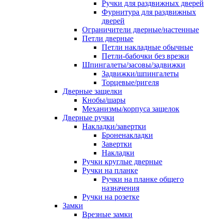
Ручки для раздвижных дверей
Фурнитура для раздвижных
дверей
Ограничители дверные/настенные
Петли дверные
Петли накладные обычные
Петли-бабочки без врезки
Шпингалеты/засовы/задвижки
Задвижки/шпингалеты
Торцевые/ригеля
Дверные защелки
Кнобы/шары
Механизмы/корпуса защелок
Дверные ручки
Накладки/завертки
Броненакладки
Завертки
Накладки
Ручки круглые дверные
Ручки на планке
Ручки на планке общего
назначения
Ручки на розетке
Замки
Врезные замки