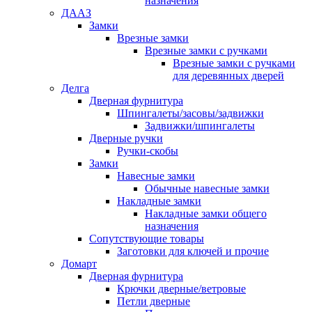
назначения
ДААЗ
Замки
Врезные замки
Врезные замки с ручками
Врезные замки с ручками
для деревянных дверей
Делга
Дверная фурнитура
Шпингалеты/засовы/задвижки
Задвижки/шпингалеты
Дверные ручки
Ручки-скобы
Замки
Навесные замки
Обычные навесные замки
Накладные замки
Накладные замки общего
назначения
Сопутствующие товары
Заготовки для ключей и прочие
Домарт
Дверная фурнитура
Крючки дверные/ветровые
Петли дверные