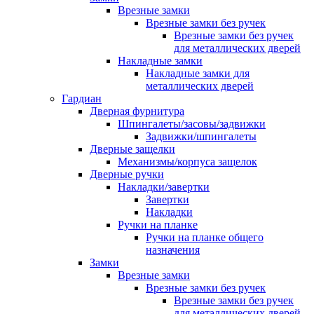
Врезные замки
Врезные замки без ручек
Врезные замки без ручек
для металлических дверей
Накладные замки
Накладные замки для
металлических дверей
Гардиан
Дверная фурнитура
Шпингалеты/засовы/задвижки
Задвижки/шпингалеты
Дверные защелки
Механизмы/корпуса защелок
Дверные ручки
Накладки/завертки
Завертки
Накладки
Ручки на планке
Ручки на планке общего
назначения
Замки
Врезные замки
Врезные замки без ручек
Врезные замки без ручек
для металлических дверей