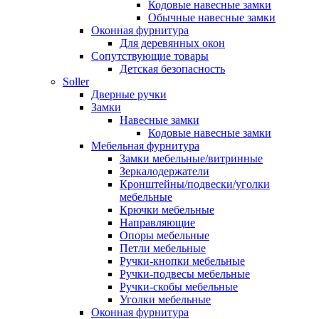
Кодовые навесные замки
Обычные навесные замки
Оконная фурнитура
Для деревянных окон
Сопутствующие товары
Детская безопасность
Soller
Дверные ручки
Замки
Навесные замки
Кодовые навесные замки
Мебельная фурнитура
Замки мебельные/витринные
Зеркалодержатели
Кронштейны/подвески/уголки
мебельные
Крючки мебельные
Направляющие
Опоры мебельные
Петли мебельные
Ручки-кнопки мебельные
Ручки-подвесы мебельные
Ручки-скобы мебельные
Уголки мебельные
Оконная фурнитура