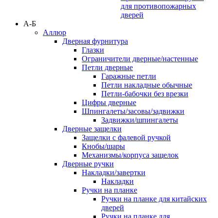
для противопожарных
дверей
А-Б
Аллюр
Дверная фурнитура
Глазки
Ограничители дверные/настенные
Петли дверные
Гаражные петли
Петли накладные обычные
Петли-бабочки без врезки
Цифры дверные
Шпингалеты/засовы/задвижки
Задвижки/шпингалеты
Дверные защелки
Защелки с фалевой ручкой
Кнобы/шары
Механизмы/корпуса защелок
Дверные ручки
Накладки/завертки
Накладки
Ручки на планке
Ручки на планке для китайских
дверей
Ручки на планке для