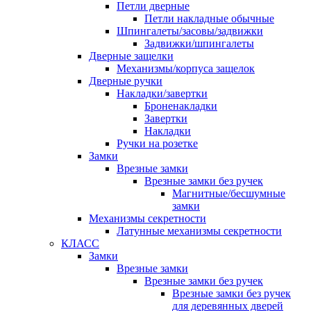
Петли дверные
Петли накладные обычные
Шпингалеты/засовы/задвижки
Задвижки/шпингалеты
Дверные защелки
Механизмы/корпуса защелок
Дверные ручки
Накладки/завертки
Броненакладки
Завертки
Накладки
Ручки на розетке
Замки
Врезные замки
Врезные замки без ручек
Магнитные/бесшумные
замки
Механизмы секретности
Латунные механизмы секретности
КЛАСС
Замки
Врезные замки
Врезные замки без ручек
Врезные замки без ручек
для деревянных дверей