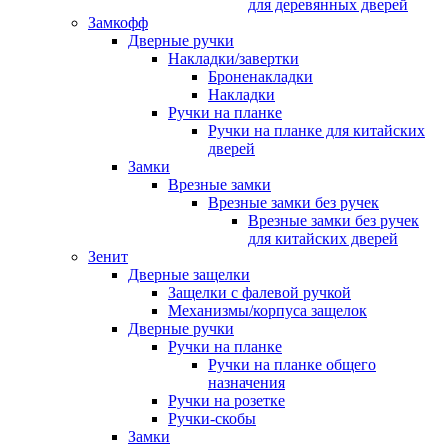
для деревянных дверей
Замкофф
Дверные ручки
Накладки/завертки
Броненакладки
Накладки
Ручки на планке
Ручки на планке для китайских
дверей
Замки
Врезные замки
Врезные замки без ручек
Врезные замки без ручек
для китайских дверей
Зенит
Дверные защелки
Защелки с фалевой ручкой
Механизмы/корпуса защелок
Дверные ручки
Ручки на планке
Ручки на планке общего
назначения
Ручки на розетке
Ручки-скобы
Замки