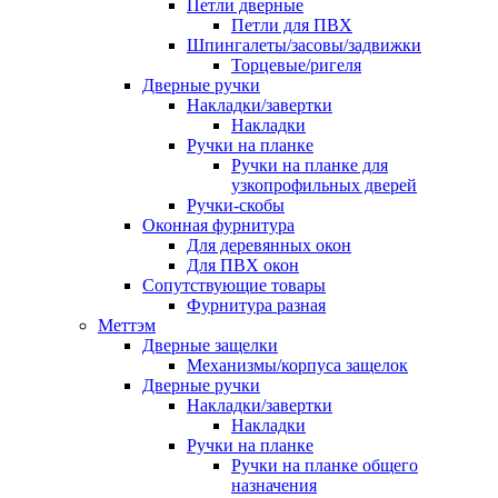
Петли дверные
Петли для ПВХ
Шпингалеты/засовы/задвижки
Торцевые/ригеля
Дверные ручки
Накладки/завертки
Накладки
Ручки на планке
Ручки на планке для
узкопрофильных дверей
Ручки-скобы
Оконная фурнитура
Для деревянных окон
Для ПВХ окон
Сопутствующие товары
Фурнитура разная
Меттэм
Дверные защелки
Механизмы/корпуса защелок
Дверные ручки
Накладки/завертки
Накладки
Ручки на планке
Ручки на планке общего
назначения