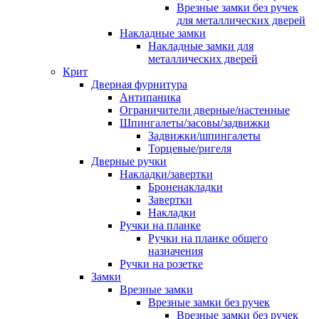
Врезные замки без ручек
для металлических дверей
Накладные замки
Накладные замки для
металлических дверей
Крит
Дверная фурнитура
Антипаника
Ограничители дверные/настенные
Шпингалеты/засовы/задвижки
Задвижки/шпингалеты
Торцевые/ригеля
Дверные ручки
Накладки/завертки
Броненакладки
Завертки
Накладки
Ручки на планке
Ручки на планке общего
назначения
Ручки на розетке
Замки
Врезные замки
Врезные замки без ручек
Врезные замки без ручек