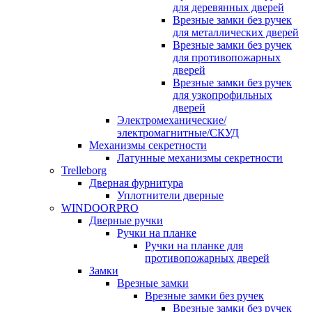
для деревянных дверей
Врезные замки без ручек
для металлических дверей
Врезные замки без ручек
для противопожарных
дверей
Врезные замки без ручек
для узкопрофильных
дверей
Электромеханические/
электромагнитные/СКУД
Механизмы секретности
Латунные механизмы секретности
Trelleborg
Дверная фурнитура
Уплотнители дверные
WINDOORPRO
Дверные ручки
Ручки на планке
Ручки на планке для
противопожарных дверей
Замки
Врезные замки
Врезные замки без ручек
Врезные замки без ручек