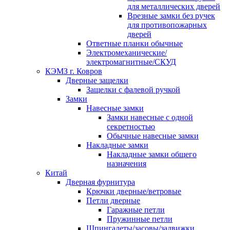
для металлических дверей
Врезные замки без ручек
для противопожарных
дверей
Ответные планки обычные
Электромеханические/
электромагнитные/СКУД
КЭМЗ г. Ковров
Дверные защелки
Защелки с фалевой ручкой
Замки
Навесные замки
Замки навесные с одной
секретностью
Обычные навесные замки
Накладные замки
Накладные замки общего
назначения
Китай
Дверная фурнитура
Крючки дверные/ветровые
Петли дверные
Гаражные петли
Пружинные петли
Шпингалеты/засовы/задвижки