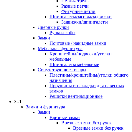
Петли-стрелы
Разные петли
Фигурные петли
Шпингалеты/засовы/задвижки
Задвижки/шпингалеты
Дверные ручки
Ручки-скобы
Замки
Почтовые / накидные замки
Мебельная фурнитура
Кронштейны/подвески/уголки
мебельные
Шпингалеты мебельные
Сопутствующие товары
Пластины/кронштейны/уголки общего
назначения
Проушины и накладки для навесных
замков
Решетки вентиляционные
З-Л
Замки и фурнитура
Замки
Врезные замки
Врезные замки без ручек
Врезные замки без ручек