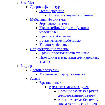
Бис-Мет
Дверная фурнитура
Петли дверные
Петли накладные карточные
Мебельная фурнитура
Зеркалодержатели
Кронштейны/подвески/уголки
мебельные
Крючки мебельные
Ручки-кнопки мебельные
Уголки мебельные
Сопутствующие товары
Крюки потолочные/настенные
Проушины и накладки для навесных
замков
Бордер
Дверные защелки
Механизмы/корпуса защелок
Замки
Врезные замки
Врезные замки без ручек
Врезные замки без ручек
для деревянных дверей
Врезные замки без ручек
для металлических дверей