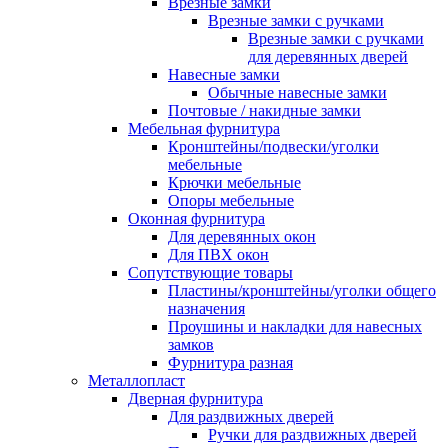
Врезные замки
Врезные замки с ручками
Врезные замки с ручками
для деревянных дверей
Навесные замки
Обычные навесные замки
Почтовые / накидные замки
Мебельная фурнитура
Кронштейны/подвески/уголки
мебельные
Крючки мебельные
Опоры мебельные
Оконная фурнитура
Для деревянных окон
Для ПВХ окон
Сопутствующие товары
Пластины/кронштейны/уголки общего
назначения
Проушины и накладки для навесных
замков
Фурнитура разная
Металлопласт
Дверная фурнитура
Для раздвижных дверей
Ручки для раздвижных дверей