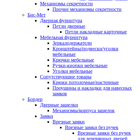
Механизмы секретности
Прочие механизмы секретности
Бис-Мет
Дверная фурнитура
Петли дверные
Петли накладные карточные
Мебельная фурнитура
Зеркалодержатели
Кронштейны/подвески/уголки
мебельные
Крючки мебельные
Ручки-кнопки мебельные
Уголки мебельные
Сопутствующие товары
Крюки потолочные/настенные
Проушины и накладки для навесных
замков
Бордер
Дверные защелки
Механизмы/корпуса защелок
Замки
Врезные замки
Врезные замки без ручек
Врезные замки без ручек
для деревянных дверей