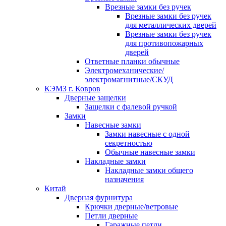
Врезные замки без ручек
Врезные замки без ручек
для металлических дверей
Врезные замки без ручек
для противопожарных
дверей
Ответные планки обычные
Электромеханические/
электромагнитные/СКУД
КЭМЗ г. Ковров
Дверные защелки
Защелки с фалевой ручкой
Замки
Навесные замки
Замки навесные с одной
секретностью
Обычные навесные замки
Накладные замки
Накладные замки общего
назначения
Китай
Дверная фурнитура
Крючки дверные/ветровые
Петли дверные
Гаражные петли