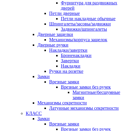
Фурнитура для раздвижных
дверей
Петли дверные
Петли накладные обычные
Шпингалеты/засовы/задвижки
Задвижки/шпингалеты
Дверные защелки
Механизмы/корпуса защелок
Дверные ручки
Накладки/завертки
Броненакладки
Завертки
Накладки
Ручки на розетке
Замки
Врезные замки
Врезные замки без ручек
Магнитные/бесшумные
замки
Механизмы секретности
Латунные механизмы секретности
КЛАСС
Замки
Врезные замки
Врезные замки без ручек