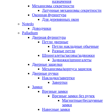
назначения
Механизмы секретности
Латунные механизмы секретности
Оконная фурнитура
Для деревянных окон
Notedo
Доводчики
Palladium
Дверная фурнитура
Петли дверные
Петли накладные обычные
Разные петли
Шпингалеты/засовы/задвижки
Задвижки/шпингалеты
Дверные защелки
Механизмы/корпуса защелок
Дверные ручки
Накладки/завертки
Завертки
Замки
Врезные замки
Врезные замки без ручек
Магнитные/бесшумные
замки
Навесные замки