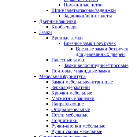
Пружинные петли
Шпингалеты/засовы/задвижки
Задвижки/шпингалеты
Дверные защелки
Кнобы/шары
Замки
Врезные замки
Врезные замки без ручек
Врезные замки без ручек
для деревянных дверей
Навесные замки
Замки велосипедные/тросовые
Почтовые / накидные замки
Мебельная фурнитура
Замки мебельные/витринные
Зеркалодержатели
Крючки мебельные
Магнитные защелки
Направляющие
Опоры мебельные
Петли мебельные
Подпятники
Ручки-кнопки мебельные
Ручки-скобы мебельные
Сопутствующие товары