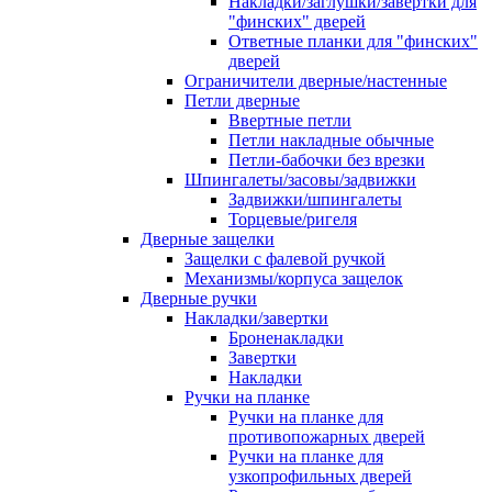
Накладки/заглушки/завертки для
"финских" дверей
Ответные планки для "финских"
дверей
Ограничители дверные/настенные
Петли дверные
Ввертные петли
Петли накладные обычные
Петли-бабочки без врезки
Шпингалеты/засовы/задвижки
Задвижки/шпингалеты
Торцевые/ригеля
Дверные защелки
Защелки с фалевой ручкой
Механизмы/корпуса защелок
Дверные ручки
Накладки/завертки
Броненакладки
Завертки
Накладки
Ручки на планке
Ручки на планке для
противопожарных дверей
Ручки на планке для
узкопрофильных дверей