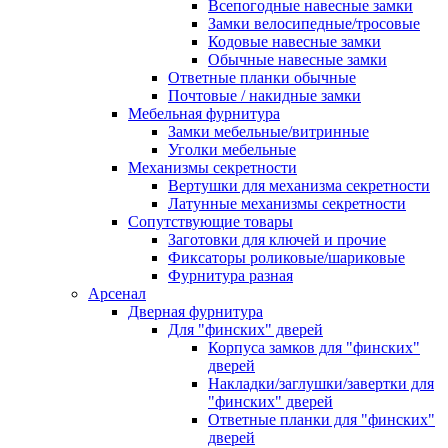
Всепогодные навесные замки
Замки велосипедные/тросовые
Кодовые навесные замки
Обычные навесные замки
Ответные планки обычные
Почтовые / накидные замки
Мебельная фурнитура
Замки мебельные/витринные
Уголки мебельные
Механизмы секретности
Вертушки для механизма секретности
Латунные механизмы секретности
Сопутствующие товары
Заготовки для ключей и прочие
Фиксаторы роликовые/шариковые
Фурнитура разная
Арсенал
Дверная фурнитура
Для "финских" дверей
Корпуса замков для "финских"
дверей
Накладки/заглушки/завертки для
"финских" дверей
Ответные планки для "финских"
дверей