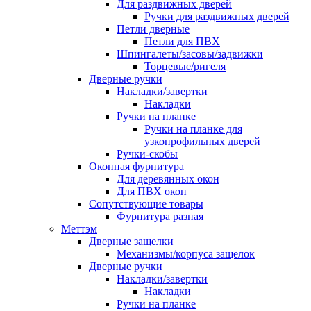
Для раздвижных дверей
Ручки для раздвижных дверей
Петли дверные
Петли для ПВХ
Шпингалеты/засовы/задвижки
Торцевые/ригеля
Дверные ручки
Накладки/завертки
Накладки
Ручки на планке
Ручки на планке для
узкопрофильных дверей
Ручки-скобы
Оконная фурнитура
Для деревянных окон
Для ПВХ окон
Сопутствующие товары
Фурнитура разная
Меттэм
Дверные защелки
Механизмы/корпуса защелок
Дверные ручки
Накладки/завертки
Накладки
Ручки на планке