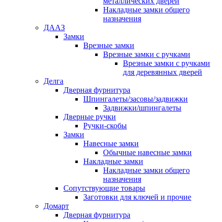
металлических дверей
Накладные замки общего
назначения
ДААЗ
Замки
Врезные замки
Врезные замки с ручками
Врезные замки с ручками
для деревянных дверей
Делга
Дверная фурнитура
Шпингалеты/засовы/задвижки
Задвижки/шпингалеты
Дверные ручки
Ручки-скобы
Замки
Навесные замки
Обычные навесные замки
Накладные замки
Накладные замки общего
назначения
Сопутствующие товары
Заготовки для ключей и прочие
Домарт
Дверная фурнитура