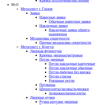
Крюки потолочные/настенные
М-О
Металлист г. Глазов
Замки
Навесные замки
Обычные навесные замки
Накладные замки
Накладные замки общего
назначения
Механизмы секретности
Прочие механизмы секретности
Металлист г. Кунгур
Дверная фурнитура
Крючки дверные/ветровые
Петли дверные
Петли накладные карточные
Петли накладные обычные
Петли-бабочки без врезки
Петли-стрелы
Рояльные петли
Пружины
Шпингалеты/засовы/задвижки
Задвижки/шпингалеты
Дверные ручки
Ручки круглые дверные