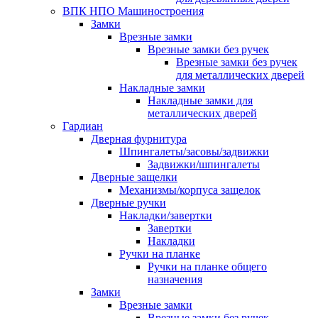
ВПК НПО Машиностроения
Замки
Врезные замки
Врезные замки без ручек
Врезные замки без ручек
для металлических дверей
Накладные замки
Накладные замки для
металлических дверей
Гардиан
Дверная фурнитура
Шпингалеты/засовы/задвижки
Задвижки/шпингалеты
Дверные защелки
Механизмы/корпуса защелок
Дверные ручки
Накладки/завертки
Завертки
Накладки
Ручки на планке
Ручки на планке общего
назначения
Замки
Врезные замки
Врезные замки без ручек