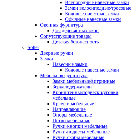
Всепогодные навесные замки
Замки велосипедные/тросовые
Кодовые навесные замки
Обычные навесные замки
Оконная фурнитура
Для деревянных окон
Сопутствующие товары
Детская безопасность
Soller
Дверные ручки
Замки
Навесные замки
Кодовые навесные замки
Мебельная фурнитура
Замки мебельные/витринные
Зеркалодержатели
Кронштейны/подвески/уголки
мебельные
Крючки мебельные
Направляющие
Опоры мебельные
Петли мебельные
Ручки-кнопки мебельные
Ручки-подвесы мебельные
Ручки-скобы мебельные