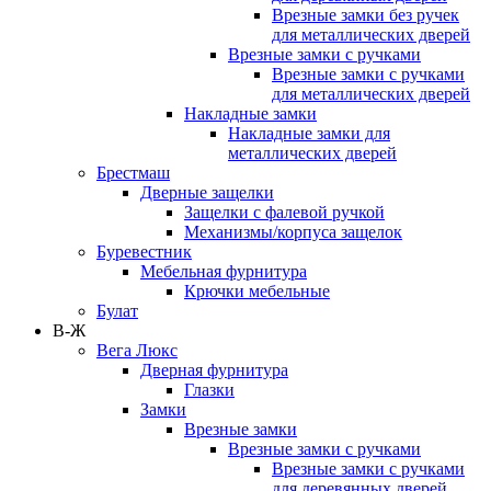
Врезные замки без ручек
для металлических дверей
Врезные замки с ручками
Врезные замки с ручками
для металлических дверей
Накладные замки
Накладные замки для
металлических дверей
Брестмаш
Дверные защелки
Защелки с фалевой ручкой
Механизмы/корпуса защелок
Буревестник
Мебельная фурнитура
Крючки мебельные
Булат
В-Ж
Вега Люкс
Дверная фурнитура
Глазки
Замки
Врезные замки
Врезные замки с ручками
Врезные замки с ручками
для деревянных дверей