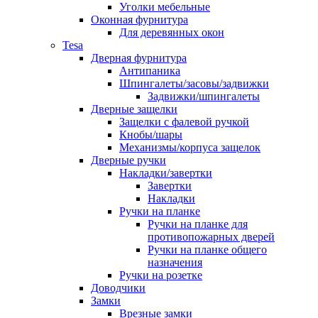
Уголки мебельные
Оконная фурнитура
Для деревянных окон
Tesa
Дверная фурнитура
Антипаника
Шпингалеты/засовы/задвижки
Задвижки/шпингалеты
Дверные защелки
Защелки с фалевой ручкой
Кнобы/шары
Механизмы/корпуса защелок
Дверные ручки
Накладки/завертки
Завертки
Накладки
Ручки на планке
Ручки на планке для
противопожарных дверей
Ручки на планке общего
назначения
Ручки на розетке
Доводчики
Замки
Врезные замки