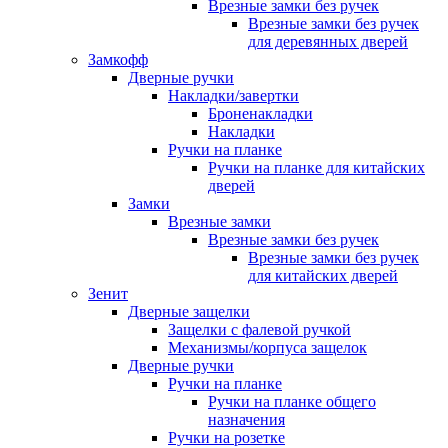
Врезные замки без ручек
Врезные замки без ручек
для деревянных дверей
Замкофф
Дверные ручки
Накладки/завертки
Броненакладки
Накладки
Ручки на планке
Ручки на планке для китайских
дверей
Замки
Врезные замки
Врезные замки без ручек
Врезные замки без ручек
для китайских дверей
Зенит
Дверные защелки
Защелки с фалевой ручкой
Механизмы/корпуса защелок
Дверные ручки
Ручки на планке
Ручки на планке общего
назначения
Ручки на розетке