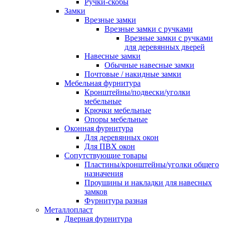
Ручки-скобы
Замки
Врезные замки
Врезные замки с ручками
Врезные замки с ручками
для деревянных дверей
Навесные замки
Обычные навесные замки
Почтовые / накидные замки
Мебельная фурнитура
Кронштейны/подвески/уголки
мебельные
Крючки мебельные
Опоры мебельные
Оконная фурнитура
Для деревянных окон
Для ПВХ окон
Сопутствующие товары
Пластины/кронштейны/уголки общего
назначения
Проушины и накладки для навесных
замков
Фурнитура разная
Металлопласт
Дверная фурнитура