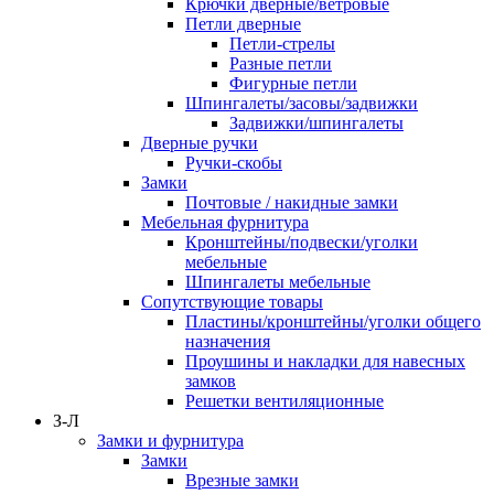
Крючки дверные/ветровые
Петли дверные
Петли-стрелы
Разные петли
Фигурные петли
Шпингалеты/засовы/задвижки
Задвижки/шпингалеты
Дверные ручки
Ручки-скобы
Замки
Почтовые / накидные замки
Мебельная фурнитура
Кронштейны/подвески/уголки
мебельные
Шпингалеты мебельные
Сопутствующие товары
Пластины/кронштейны/уголки общего
назначения
Проушины и накладки для навесных
замков
Решетки вентиляционные
З-Л
Замки и фурнитура
Замки
Врезные замки