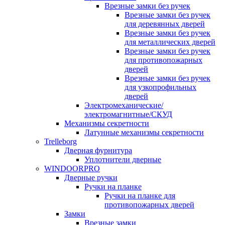
Врезные замки без ручек
Врезные замки без ручек
для деревянных дверей
Врезные замки без ручек
для металлических дверей
Врезные замки без ручек
для противопожарных
дверей
Врезные замки без ручек
для узкопрофильных
дверей
Электромеханические/
электромагнитные/СКУД
Механизмы секретности
Латунные механизмы секретности
Trelleborg
Дверная фурнитура
Уплотнители дверные
WINDOORPRO
Дверные ручки
Ручки на планке
Ручки на планке для
противопожарных дверей
Замки
Врезные замки