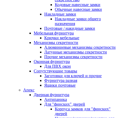
Кодовые навесные замки
Обычные навесные замки
Накладные замки
Накладные замки общего
назначения
Почтовые / накидные замки
Мебельная фурнитура
Крючки мебельные
Механизмы секретности
Алюминиевые механизмы секретности
Латунные механизмы секретности
Прочие механизмы секретности
Оконная фурнитура
Для ПВХ окон
Сопутствующие товары
Заготовки для ключей и прочие
Фурнитура разная
Ящики почтовые
Апекс
Дверная фурнитура
Антипаника
Для "финских" дверей
Корпуса замков для "финских"
дверей