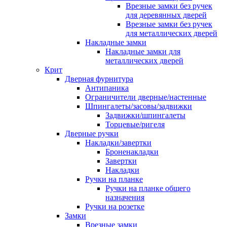
Врезные замки без ручек
для деревянных дверей
Врезные замки без ручек
для металлических дверей
Накладные замки
Накладные замки для
металлических дверей
Крит
Дверная фурнитура
Антипаника
Ограничители дверные/настенные
Шпингалеты/засовы/задвижки
Задвижки/шпингалеты
Торцевые/ригеля
Дверные ручки
Накладки/завертки
Броненакладки
Завертки
Накладки
Ручки на планке
Ручки на планке общего
назначения
Ручки на розетке
Замки
Врезные замки