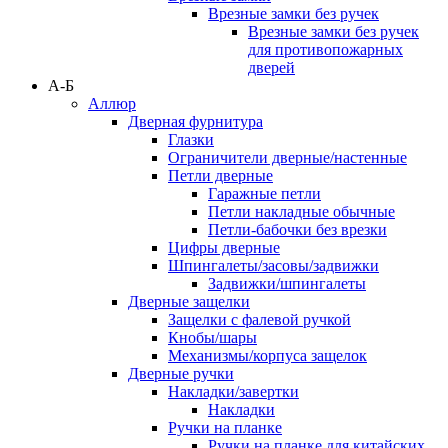
Врезные замки без ручек
Врезные замки без ручек
для противопожарных
дверей
А-Б
Аллюр
Дверная фурнитура
Глазки
Ограничители дверные/настенные
Петли дверные
Гаражные петли
Петли накладные обычные
Петли-бабочки без врезки
Цифры дверные
Шпингалеты/засовы/задвижки
Задвижки/шпингалеты
Дверные защелки
Защелки с фалевой ручкой
Кнобы/шары
Механизмы/корпуса защелок
Дверные ручки
Накладки/завертки
Накладки
Ручки на планке
Ручки на планке для китайских