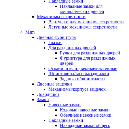
Накладные замки
Накладные замки для
металлических дверей
Механизмы секретности
Вертушки для механизма секретности
Латунные механизмы секретности
Msm
Дверная фурнитура
Глазки
Для раздвижных дверей
Ручки для раздвижных дверей
Фурнитура для раздвижных
дверей
Ограничители дверные/настенные
Шпингалеты/засовы/задвижки
Задвижки/шпингалеты
Дверные защелки
Механизмы/корпуса защелок
Доводчики
Замки
Навесные замки
Кодовые навесные замки
Обычные навесные замки
Накладные замки
Накладные замки общего