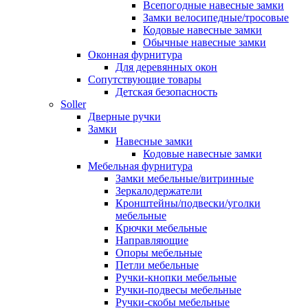
Всепогодные навесные замки
Замки велосипедные/тросовые
Кодовые навесные замки
Обычные навесные замки
Оконная фурнитура
Для деревянных окон
Сопутствующие товары
Детская безопасность
Soller
Дверные ручки
Замки
Навесные замки
Кодовые навесные замки
Мебельная фурнитура
Замки мебельные/витринные
Зеркалодержатели
Кронштейны/подвески/уголки
мебельные
Крючки мебельные
Направляющие
Опоры мебельные
Петли мебельные
Ручки-кнопки мебельные
Ручки-подвесы мебельные
Ручки-скобы мебельные