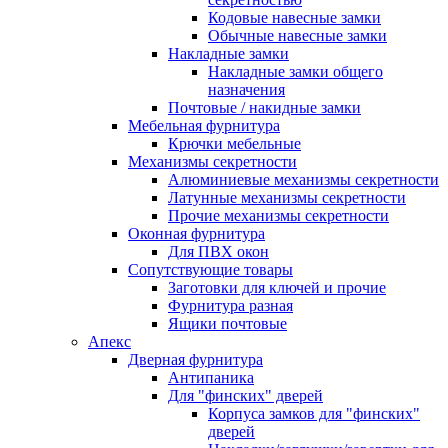
Кодовые навесные замки
Обычные навесные замки
Накладные замки
Накладные замки общего
назначения
Почтовые / накидные замки
Мебельная фурнитура
Крючки мебельные
Механизмы секретности
Алюминиевые механизмы секретности
Латунные механизмы секретности
Прочие механизмы секретности
Оконная фурнитура
Для ПВХ окон
Сопутствующие товары
Заготовки для ключей и прочие
Фурнитура разная
Ящики почтовые
Апекс
Дверная фурнитура
Антипаника
Для "финских" дверей
Корпуса замков для "финских"
дверей