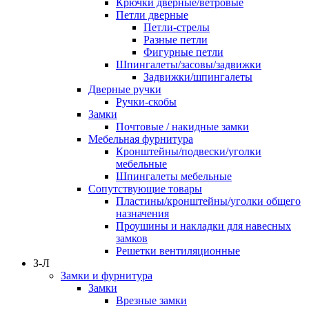
Крючки дверные/ветровые
Петли дверные
Петли-стрелы
Разные петли
Фигурные петли
Шпингалеты/засовы/задвижки
Задвижки/шпингалеты
Дверные ручки
Ручки-скобы
Замки
Почтовые / накидные замки
Мебельная фурнитура
Кронштейны/подвески/уголки
мебельные
Шпингалеты мебельные
Сопутствующие товары
Пластины/кронштейны/уголки общего
назначения
Проушины и накладки для навесных
замков
Решетки вентиляционные
З-Л
Замки и фурнитура
Замки
Врезные замки