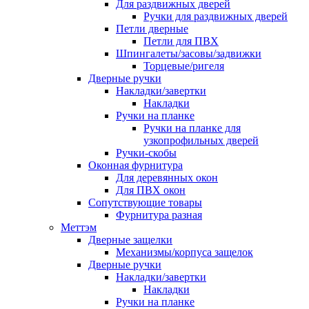
Для раздвижных дверей
Ручки для раздвижных дверей
Петли дверные
Петли для ПВХ
Шпингалеты/засовы/задвижки
Торцевые/ригеля
Дверные ручки
Накладки/завертки
Накладки
Ручки на планке
Ручки на планке для
узкопрофильных дверей
Ручки-скобы
Оконная фурнитура
Для деревянных окон
Для ПВХ окон
Сопутствующие товары
Фурнитура разная
Меттэм
Дверные защелки
Механизмы/корпуса защелок
Дверные ручки
Накладки/завертки
Накладки
Ручки на планке