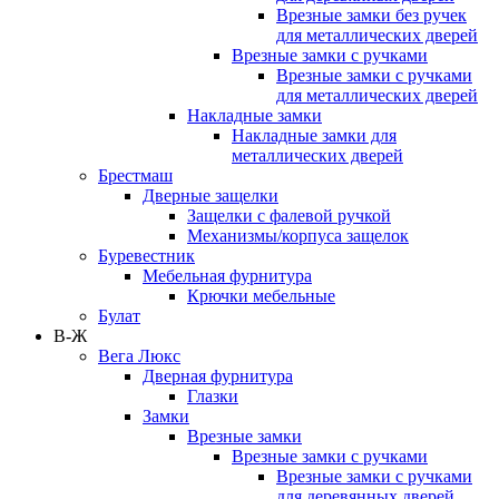
Врезные замки без ручек
для металлических дверей
Врезные замки с ручками
Врезные замки с ручками
для металлических дверей
Накладные замки
Накладные замки для
металлических дверей
Брестмаш
Дверные защелки
Защелки с фалевой ручкой
Механизмы/корпуса защелок
Буревестник
Мебельная фурнитура
Крючки мебельные
Булат
В-Ж
Вега Люкс
Дверная фурнитура
Глазки
Замки
Врезные замки
Врезные замки с ручками
Врезные замки с ручками
для деревянных дверей