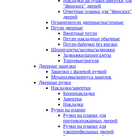
Накладки/заглушки/завертки для
"финских" дверей
Ответные планки для "финских"
дверей
Ограничители дверные/настенные
Петли дверные
Ввертные петли
Петли накладные обычные
Петли-бабочки без врезки
Шпингалеты/засовы/задвижки
Задвижки/шпингалеты
Торцевые/ригеля
Дверные защелки
Защелки с фалевой ручкой
Механизмы/корпуса защелок
Дверные ручки
Накладки/завертки
Броненакладки
Завертки
Накладки
Ручки на планке
Ручки на планке для
противопожарных дверей
Ручки на планке для
узкопрофильных дверей