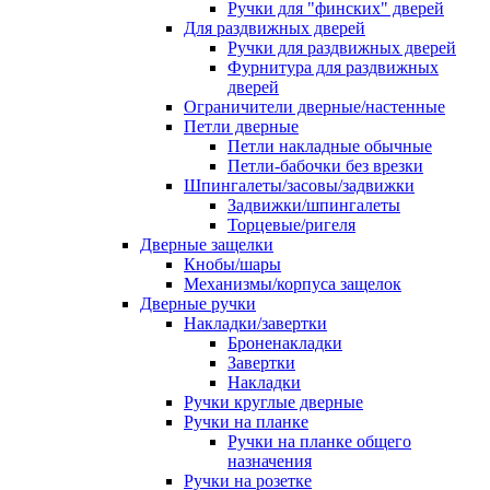
Ручки для "финских" дверей
Для раздвижных дверей
Ручки для раздвижных дверей
Фурнитура для раздвижных
дверей
Ограничители дверные/настенные
Петли дверные
Петли накладные обычные
Петли-бабочки без врезки
Шпингалеты/засовы/задвижки
Задвижки/шпингалеты
Торцевые/ригеля
Дверные защелки
Кнобы/шары
Механизмы/корпуса защелок
Дверные ручки
Накладки/завертки
Броненакладки
Завертки
Накладки
Ручки круглые дверные
Ручки на планке
Ручки на планке общего
назначения
Ручки на розетке