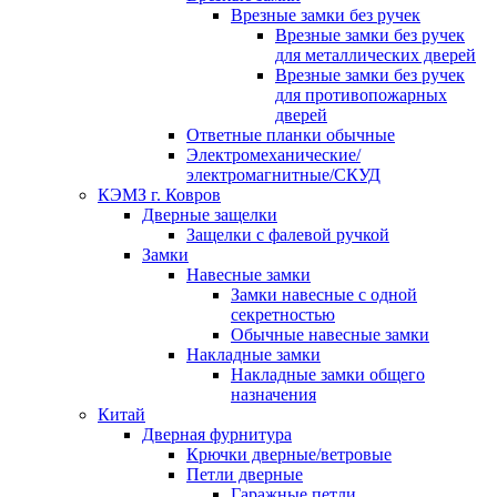
Врезные замки без ручек
Врезные замки без ручек
для металлических дверей
Врезные замки без ручек
для противопожарных
дверей
Ответные планки обычные
Электромеханические/
электромагнитные/СКУД
КЭМЗ г. Ковров
Дверные защелки
Защелки с фалевой ручкой
Замки
Навесные замки
Замки навесные с одной
секретностью
Обычные навесные замки
Накладные замки
Накладные замки общего
назначения
Китай
Дверная фурнитура
Крючки дверные/ветровые
Петли дверные
Гаражные петли