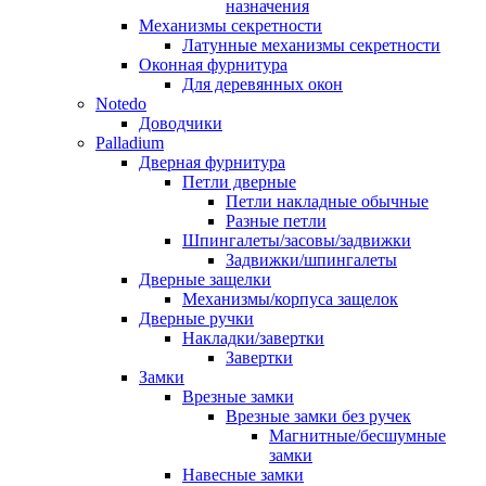
назначения
Механизмы секретности
Латунные механизмы секретности
Оконная фурнитура
Для деревянных окон
Notedo
Доводчики
Palladium
Дверная фурнитура
Петли дверные
Петли накладные обычные
Разные петли
Шпингалеты/засовы/задвижки
Задвижки/шпингалеты
Дверные защелки
Механизмы/корпуса защелок
Дверные ручки
Накладки/завертки
Завертки
Замки
Врезные замки
Врезные замки без ручек
Магнитные/бесшумные
замки
Навесные замки