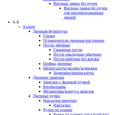
Врезные замки без ручек
Врезные замки без ручек
для противопожарных
дверей
А-Б
Аллюр
Дверная фурнитура
Глазки
Ограничители дверные/настенные
Петли дверные
Гаражные петли
Петли накладные обычные
Петли-бабочки без врезки
Цифры дверные
Шпингалеты/засовы/задвижки
Задвижки/шпингалеты
Дверные защелки
Защелки с фалевой ручкой
Кнобы/шары
Механизмы/корпуса защелок
Дверные ручки
Накладки/завертки
Накладки
Ручки на планке
Ручки на планке для китайских