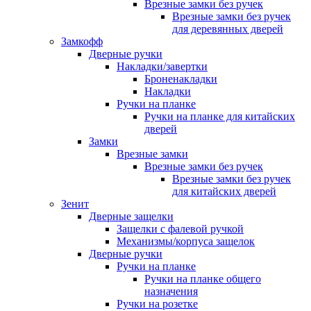
Врезные замки без ручек
Врезные замки без ручек
для деревянных дверей
Замкофф
Дверные ручки
Накладки/завертки
Броненакладки
Накладки
Ручки на планке
Ручки на планке для китайских
дверей
Замки
Врезные замки
Врезные замки без ручек
Врезные замки без ручек
для китайских дверей
Зенит
Дверные защелки
Защелки с фалевой ручкой
Механизмы/корпуса защелок
Дверные ручки
Ручки на планке
Ручки на планке общего
назначения
Ручки на розетке