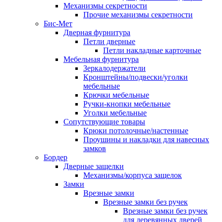
Механизмы секретности
Прочие механизмы секретности
Бис-Мет
Дверная фурнитура
Петли дверные
Петли накладные карточные
Мебельная фурнитура
Зеркалодержатели
Кронштейны/подвески/уголки
мебельные
Крючки мебельные
Ручки-кнопки мебельные
Уголки мебельные
Сопутствующие товары
Крюки потолочные/настенные
Проушины и накладки для навесных
замков
Бордер
Дверные защелки
Механизмы/корпуса защелок
Замки
Врезные замки
Врезные замки без ручек
Врезные замки без ручек
для деревянных дверей