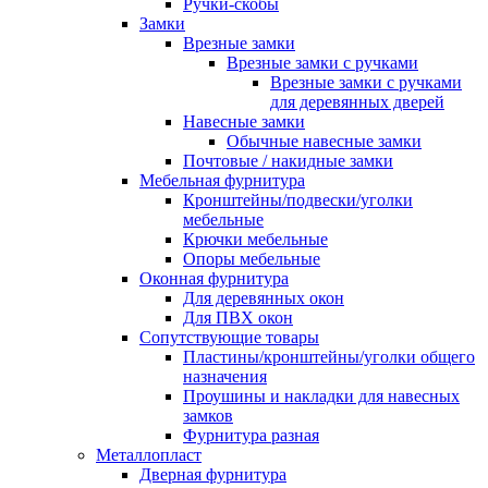
Ручки-скобы
Замки
Врезные замки
Врезные замки с ручками
Врезные замки с ручками
для деревянных дверей
Навесные замки
Обычные навесные замки
Почтовые / накидные замки
Мебельная фурнитура
Кронштейны/подвески/уголки
мебельные
Крючки мебельные
Опоры мебельные
Оконная фурнитура
Для деревянных окон
Для ПВХ окон
Сопутствующие товары
Пластины/кронштейны/уголки общего
назначения
Проушины и накладки для навесных
замков
Фурнитура разная
Металлопласт
Дверная фурнитура