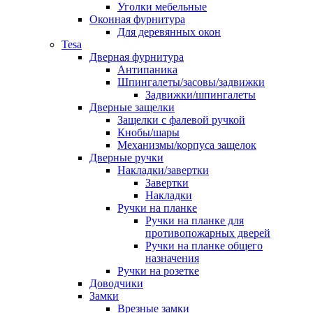
Уголки мебельные
Оконная фурнитура
Для деревянных окон
Tesa
Дверная фурнитура
Антипаника
Шпингалеты/засовы/задвижки
Задвижки/шпингалеты
Дверные защелки
Защелки с фалевой ручкой
Кнобы/шары
Механизмы/корпуса защелок
Дверные ручки
Накладки/завертки
Завертки
Накладки
Ручки на планке
Ручки на планке для
противопожарных дверей
Ручки на планке общего
назначения
Ручки на розетке
Доводчики
Замки
Врезные замки