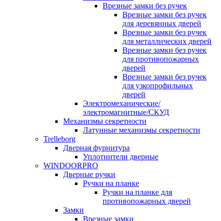
Врезные замки без ручек
Врезные замки без ручек
для деревянных дверей
Врезные замки без ручек
для металлических дверей
Врезные замки без ручек
для противопожарных
дверей
Врезные замки без ручек
для узкопрофильных
дверей
Электромеханические/
электромагнитные/СКУД
Механизмы секретности
Латунные механизмы секретности
Trelleborg
Дверная фурнитура
Уплотнители дверные
WINDOORPRO
Дверные ручки
Ручки на планке
Ручки на планке для
противопожарных дверей
Замки
Врезные замки