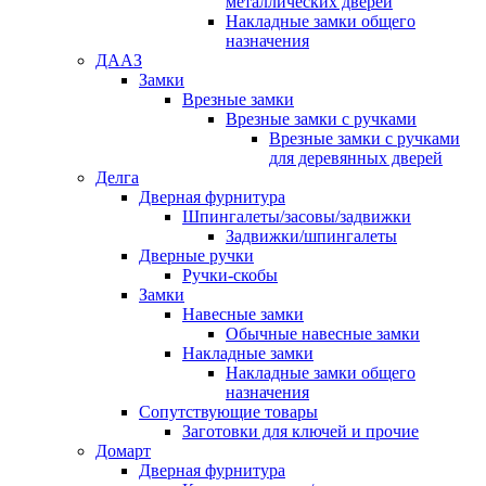
металлических дверей
Накладные замки общего
назначения
ДААЗ
Замки
Врезные замки
Врезные замки с ручками
Врезные замки с ручками
для деревянных дверей
Делга
Дверная фурнитура
Шпингалеты/засовы/задвижки
Задвижки/шпингалеты
Дверные ручки
Ручки-скобы
Замки
Навесные замки
Обычные навесные замки
Накладные замки
Накладные замки общего
назначения
Сопутствующие товары
Заготовки для ключей и прочие
Домарт
Дверная фурнитура