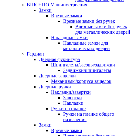
ВПК НПО Машиностроения
Замки
Врезные замки
Врезные замки без ручек
Врезные замки без ручек
для металлических дверей
Накладные замки
Накладные замки для
металлических дверей
Гардиан
Дверная фурнитура
Шпингалеты/засовы/задвижки
Задвижки/шпингалеты
Дверные защелки
Механизмы/корпуса защелок
Дверные ручки
Накладки/завертки
Завертки
Накладки
Ручки на планке
Ручки на планке общего
назначения
Замки
Врезные замки
Врезные замки без ручек