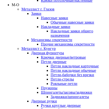
Крюки потолочные/настенные
М-О
Металлист г. Глазов
Замки
Навесные замки
Обычные навесные замки
Накладные замки
Накладные замки общего
назначения
Механизмы секретности
Прочие механизмы секретности
Металлист г. Кунгур
Дверная фурнитура
Крючки дверные/ветровые
Петли дверные
Петли накладные карточные
Петли накладные обычные
Петли-бабочки без врезки
Петли-стрелы
Рояльные петли
Пружины
Шпингалеты/засовы/задвижки
Задвижки/шпингалеты
Дверные ручки
Ручки круглые дверные