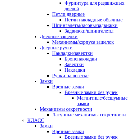
Фурнитура для раздвижных
дверей
Петли дверные
Петли накладные обычные
Шпингалеты/засовы/задвижки
Задвижки/шпингалеты
Дверные защелки
Механизмы/корпуса защелок
Дверные ручки
Накладки/завертки
Броненакладки
Завертки
Накладки
Ручки на розетке
Замки
Врезные замки
Врезные замки без ручек
Магнитные/бесшумные
замки
Механизмы секретности
Латунные механизмы секретности
КЛАСС
Замки
Врезные замки
Врезные замки без ручек