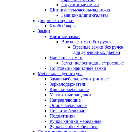
Пружинные петли
Шпингалеты/засовы/задвижки
Задвижки/шпингалеты
Дверные защелки
Кнобы/шары
Замки
Врезные замки
Врезные замки без ручек
Врезные замки без ручек
для деревянных дверей
Навесные замки
Замки велосипедные/тросовые
Почтовые / накидные замки
Мебельная фурнитура
Замки мебельные/витринные
Зеркалодержатели
Крючки мебельные
Магнитные защелки
Направляющие
Опоры мебельные
Петли мебельные
Подпятники
Ручки-кнопки мебельные
Ручки-скобы мебельные
Сопутствующие товары