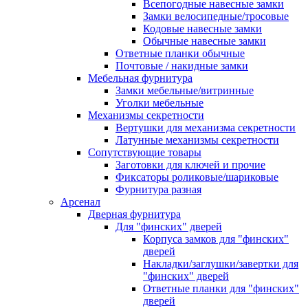
Всепогодные навесные замки
Замки велосипедные/тросовые
Кодовые навесные замки
Обычные навесные замки
Ответные планки обычные
Почтовые / накидные замки
Мебельная фурнитура
Замки мебельные/витринные
Уголки мебельные
Механизмы секретности
Вертушки для механизма секретности
Латунные механизмы секретности
Сопутствующие товары
Заготовки для ключей и прочие
Фиксаторы роликовые/шариковые
Фурнитура разная
Арсенал
Дверная фурнитура
Для "финских" дверей
Корпуса замков для "финских"
дверей
Накладки/заглушки/завертки для
"финских" дверей
Ответные планки для "финских"
дверей