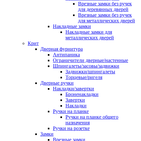
Врезные замки без ручек
для деревянных дверей
Врезные замки без ручек
для металлических дверей
Накладные замки
Накладные замки для
металлических дверей
Крит
Дверная фурнитура
Антипаника
Ограничители дверные/настенные
Шпингалеты/засовы/задвижки
Задвижки/шпингалеты
Торцевые/ригеля
Дверные ручки
Накладки/завертки
Броненакладки
Завертки
Накладки
Ручки на планке
Ручки на планке общего
назначения
Ручки на розетке
Замки
Врезные замки