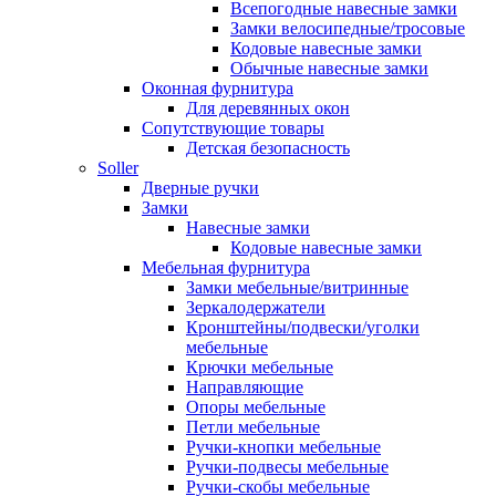
Всепогодные навесные замки
Замки велосипедные/тросовые
Кодовые навесные замки
Обычные навесные замки
Оконная фурнитура
Для деревянных окон
Сопутствующие товары
Детская безопасность
Soller
Дверные ручки
Замки
Навесные замки
Кодовые навесные замки
Мебельная фурнитура
Замки мебельные/витринные
Зеркалодержатели
Кронштейны/подвески/уголки
мебельные
Крючки мебельные
Направляющие
Опоры мебельные
Петли мебельные
Ручки-кнопки мебельные
Ручки-подвесы мебельные
Ручки-скобы мебельные