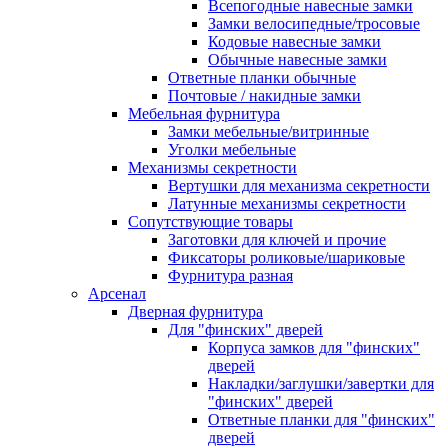
Всепогодные навесные замки
Замки велосипедные/тросовые
Кодовые навесные замки
Обычные навесные замки
Ответные планки обычные
Почтовые / накидные замки
Мебельная фурнитура
Замки мебельные/витринные
Уголки мебельные
Механизмы секретности
Вертушки для механизма секретности
Латунные механизмы секретности
Сопутствующие товары
Заготовки для ключей и прочие
Фиксаторы роликовые/шариковые
Фурнитура разная
Арсенал
Дверная фурнитура
Для "финских" дверей
Корпуса замков для "финских"
дверей
Накладки/заглушки/завертки для
"финских" дверей
Ответные планки для "финских"
дверей