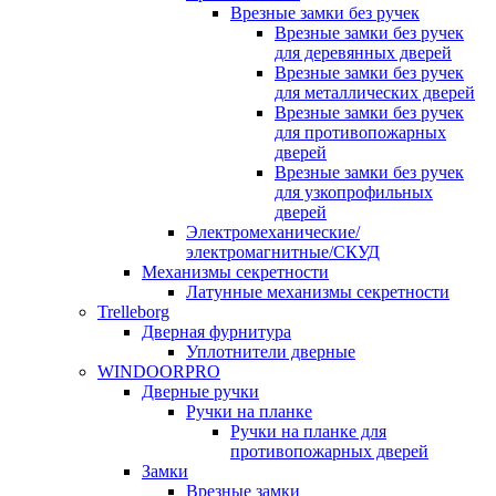
Врезные замки без ручек
Врезные замки без ручек
для деревянных дверей
Врезные замки без ручек
для металлических дверей
Врезные замки без ручек
для противопожарных
дверей
Врезные замки без ручек
для узкопрофильных
дверей
Электромеханические/
электромагнитные/СКУД
Механизмы секретности
Латунные механизмы секретности
Trelleborg
Дверная фурнитура
Уплотнители дверные
WINDOORPRO
Дверные ручки
Ручки на планке
Ручки на планке для
противопожарных дверей
Замки
Врезные замки