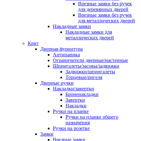
Врезные замки без ручек
для деревянных дверей
Врезные замки без ручек
для металлических дверей
Накладные замки
Накладные замки для
металлических дверей
Крит
Дверная фурнитура
Антипаника
Ограничители дверные/настенные
Шпингалеты/засовы/задвижки
Задвижки/шпингалеты
Торцевые/ригеля
Дверные ручки
Накладки/завертки
Броненакладки
Завертки
Накладки
Ручки на планке
Ручки на планке общего
назначения
Ручки на розетке
Замки
Врезные замки