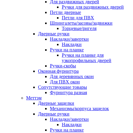
Для раздвижных дверей
Ручки для раздвижных дверей
Петли дверные
Петли для ПВХ
Шпингалеты/засовы/задвижки
Торцевые/ригеля
Дверные ручки
Накладки/завертки
Накладки
Ручки на планке
Ручки на планке для
узкопрофильных дверей
Ручки-скобы
Оконная фурнитура
Для деревянных окон
Для ПВХ окон
Сопутствующие товары
Фурнитура разная
Меттэм
Дверные защелки
Механизмы/корпуса защелок
Дверные ручки
Накладки/завертки
Накладки
Ручки на планке