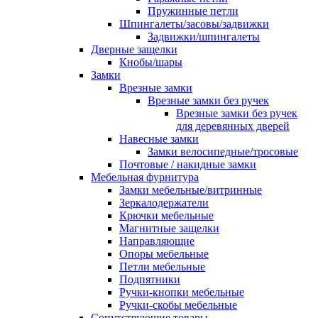
Пружинные петли
Шпингалеты/засовы/задвижки
Задвижки/шпингалеты
Дверные защелки
Кнобы/шары
Замки
Врезные замки
Врезные замки без ручек
Врезные замки без ручек
для деревянных дверей
Навесные замки
Замки велосипедные/тросовые
Почтовые / накидные замки
Мебельная фурнитура
Замки мебельные/витринные
Зеркалодержатели
Крючки мебельные
Магнитные защелки
Направляющие
Опоры мебельные
Петли мебельные
Подпятники
Ручки-кнопки мебельные
Ручки-скобы мебельные
Сопутствующие товары