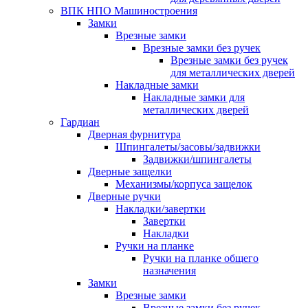
ВПК НПО Машиностроения
Замки
Врезные замки
Врезные замки без ручек
Врезные замки без ручек
для металлических дверей
Накладные замки
Накладные замки для
металлических дверей
Гардиан
Дверная фурнитура
Шпингалеты/засовы/задвижки
Задвижки/шпингалеты
Дверные защелки
Механизмы/корпуса защелок
Дверные ручки
Накладки/завертки
Завертки
Накладки
Ручки на планке
Ручки на планке общего
назначения
Замки
Врезные замки
Врезные замки без ручек