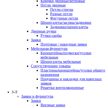
Крючки дверные/ветровые
Петли дверные
Петли-стрелы
Разные петли
Фигурные петли
Шпингалеты/засовы/задвижки
Задвижки/шпингалеты
Дверные ручки
Ручки-скобы
Замки
Почтовые / накидные замки
Мебельная фурнитура
Кронштейны/подвески/уголки
мебельные
Шпингалеты мебельные
Сопутствующие товары
Пластины/кронштейны/уголки общего
назначения
Проушины и накладки для навесных
замков
Решетки вентиляционные
З-Л
Замки и фурнитура
Замки
Врезные замки