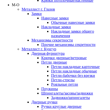
Крюки потолочные/настенные
М-О
Металлист г. Глазов
Замки
Навесные замки
Обычные навесные замки
Накладные замки
Накладные замки общего
назначения
Механизмы секретности
Прочие механизмы секретности
Металлист г. Кунгур
Дверная фурнитура
Крючки дверные/ветровые
Петли дверные
Петли накладные карточные
Петли накладные обычные
Петли-бабочки без врезки
Петли-стрелы
Рояльные петли
Пружины
Шпингалеты/засовы/задвижки
Задвижки/шпингалеты
Дверные ручки
Ручки круглые дверные