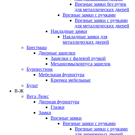
Врезные замки без ручек
для металлических дверей
Врезные замки с ручками
Врезные замки с ручками
для металлических дверей
Накладные замки
Накладные замки для
металлических дверей
Брестмаш
Дверные защелки
Защелки с фалевой ручкой
Механизмы/корпуса защелок
Буревестник
Мебельная фурнитура
Крючки мебельные
Булат
В-Ж
Вега Люкс
Дверная фурнитура
Глазки
Замки
Врезные замки
Врезные замки с ручками
Врезные замки с ручками
для деревянных дверей