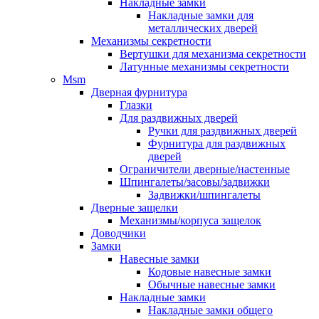
Накладные замки
Накладные замки для
металлических дверей
Механизмы секретности
Вертушки для механизма секретности
Латунные механизмы секретности
Msm
Дверная фурнитура
Глазки
Для раздвижных дверей
Ручки для раздвижных дверей
Фурнитура для раздвижных
дверей
Ограничители дверные/настенные
Шпингалеты/засовы/задвижки
Задвижки/шпингалеты
Дверные защелки
Механизмы/корпуса защелок
Доводчики
Замки
Навесные замки
Кодовые навесные замки
Обычные навесные замки
Накладные замки
Накладные замки общего