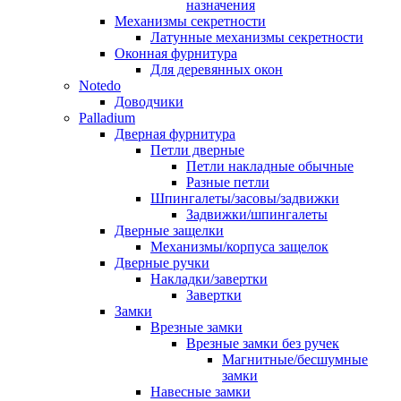
назначения
Механизмы секретности
Латунные механизмы секретности
Оконная фурнитура
Для деревянных окон
Notedo
Доводчики
Palladium
Дверная фурнитура
Петли дверные
Петли накладные обычные
Разные петли
Шпингалеты/засовы/задвижки
Задвижки/шпингалеты
Дверные защелки
Механизмы/корпуса защелок
Дверные ручки
Накладки/завертки
Завертки
Замки
Врезные замки
Врезные замки без ручек
Магнитные/бесшумные
замки
Навесные замки