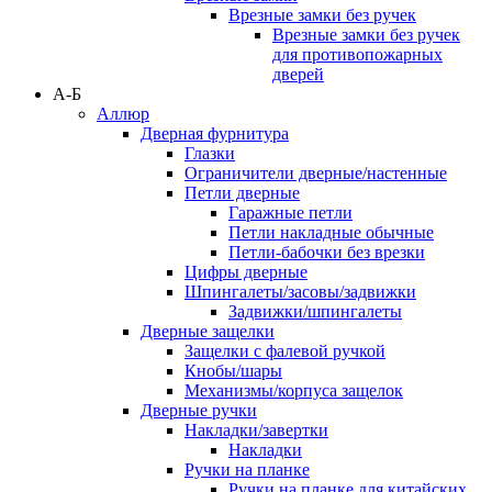
Врезные замки без ручек
Врезные замки без ручек
для противопожарных
дверей
А-Б
Аллюр
Дверная фурнитура
Глазки
Ограничители дверные/настенные
Петли дверные
Гаражные петли
Петли накладные обычные
Петли-бабочки без врезки
Цифры дверные
Шпингалеты/засовы/задвижки
Задвижки/шпингалеты
Дверные защелки
Защелки с фалевой ручкой
Кнобы/шары
Механизмы/корпуса защелок
Дверные ручки
Накладки/завертки
Накладки
Ручки на планке
Ручки на планке для китайских