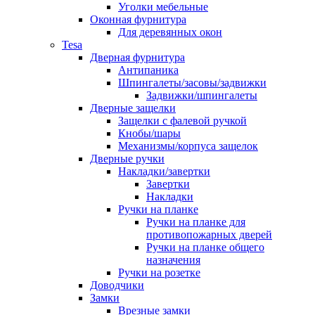
Уголки мебельные
Оконная фурнитура
Для деревянных окон
Tesa
Дверная фурнитура
Антипаника
Шпингалеты/засовы/задвижки
Задвижки/шпингалеты
Дверные защелки
Защелки с фалевой ручкой
Кнобы/шары
Механизмы/корпуса защелок
Дверные ручки
Накладки/завертки
Завертки
Накладки
Ручки на планке
Ручки на планке для
противопожарных дверей
Ручки на планке общего
назначения
Ручки на розетке
Доводчики
Замки
Врезные замки