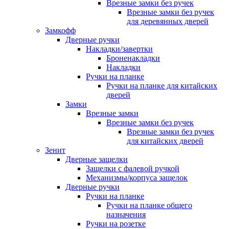
Врезные замки без ручек
Врезные замки без ручек
для деревянных дверей
Замкофф
Дверные ручки
Накладки/завертки
Броненакладки
Накладки
Ручки на планке
Ручки на планке для китайских
дверей
Замки
Врезные замки
Врезные замки без ручек
Врезные замки без ручек
для китайских дверей
Зенит
Дверные защелки
Защелки с фалевой ручкой
Механизмы/корпуса защелок
Дверные ручки
Ручки на планке
Ручки на планке общего
назначения
Ручки на розетке