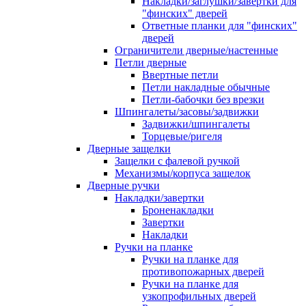
Накладки/заглушки/завертки для
"финских" дверей
Ответные планки для "финских"
дверей
Ограничители дверные/настенные
Петли дверные
Ввертные петли
Петли накладные обычные
Петли-бабочки без врезки
Шпингалеты/засовы/задвижки
Задвижки/шпингалеты
Торцевые/ригеля
Дверные защелки
Защелки с фалевой ручкой
Механизмы/корпуса защелок
Дверные ручки
Накладки/завертки
Броненакладки
Завертки
Накладки
Ручки на планке
Ручки на планке для
противопожарных дверей
Ручки на планке для
узкопрофильных дверей