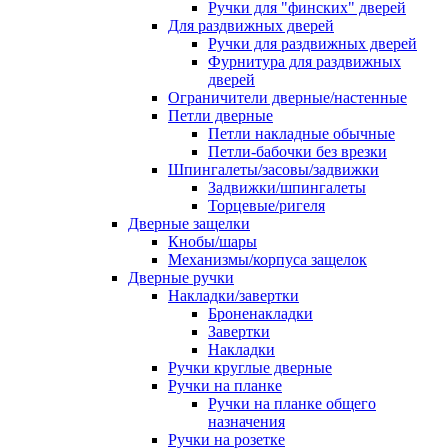
Ручки для "финских" дверей
Для раздвижных дверей
Ручки для раздвижных дверей
Фурнитура для раздвижных
дверей
Ограничители дверные/настенные
Петли дверные
Петли накладные обычные
Петли-бабочки без врезки
Шпингалеты/засовы/задвижки
Задвижки/шпингалеты
Торцевые/ригеля
Дверные защелки
Кнобы/шары
Механизмы/корпуса защелок
Дверные ручки
Накладки/завертки
Броненакладки
Завертки
Накладки
Ручки круглые дверные
Ручки на планке
Ручки на планке общего
назначения
Ручки на розетке