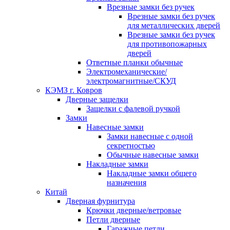
Врезные замки без ручек
Врезные замки без ручек
для металлических дверей
Врезные замки без ручек
для противопожарных
дверей
Ответные планки обычные
Электромеханические/
электромагнитные/СКУД
КЭМЗ г. Ковров
Дверные защелки
Защелки с фалевой ручкой
Замки
Навесные замки
Замки навесные с одной
секретностью
Обычные навесные замки
Накладные замки
Накладные замки общего
назначения
Китай
Дверная фурнитура
Крючки дверные/ветровые
Петли дверные
Гаражные петли