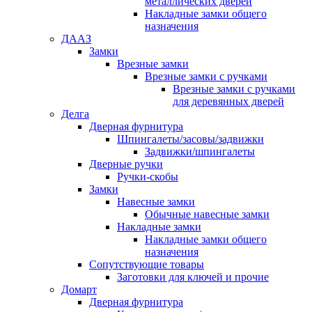
металлических дверей
Накладные замки общего
назначения
ДААЗ
Замки
Врезные замки
Врезные замки с ручками
Врезные замки с ручками
для деревянных дверей
Делга
Дверная фурнитура
Шпингалеты/засовы/задвижки
Задвижки/шпингалеты
Дверные ручки
Ручки-скобы
Замки
Навесные замки
Обычные навесные замки
Накладные замки
Накладные замки общего
назначения
Сопутствующие товары
Заготовки для ключей и прочие
Домарт
Дверная фурнитура