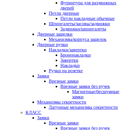
Фурнитура для раздвижных
дверей
Петли дверные
Петли накладные обычные
Шпингалеты/засовы/задвижки
Задвижки/шпингалеты
Дверные защелки
Механизмы/корпуса защелок
Дверные ручки
Накладки/завертки
Броненакладки
Завертки
Накладки
Ручки на розетке
Замки
Врезные замки
Врезные замки без ручек
Магнитные/бесшумные
замки
Механизмы секретности
Латунные механизмы секретности
КЛАСС
Замки
Врезные замки
Врезные замки без ручек