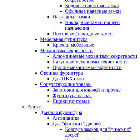
Кодовые навесные замки
Обычные навесные замки
Накладные замки
Накладные замки общего
назначения
Почтовые / накидные замки
Мебельная фурнитура
Крючки мебельные
Механизмы секретности
Алюминиевые механизмы секретности
Латунные механизмы секретности
Прочие механизмы секретности
Оконная фурнитура
Для ПВХ окон
Сопутствующие товары
Заготовки для ключей и прочие
Фурнитура разная
Ящики почтовые
Апекс
Дверная фурнитура
Антипаника
Для "финских" дверей
Корпуса замков для "финских"
дверей