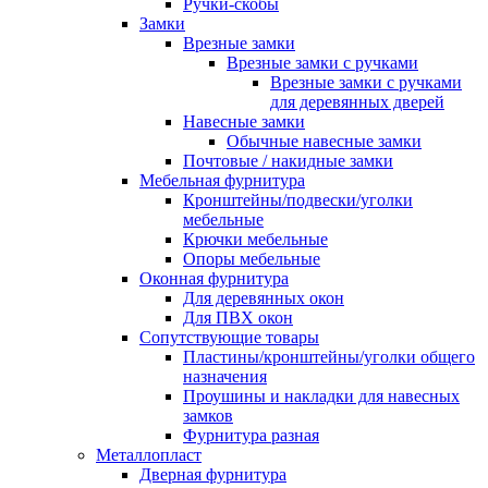
Ручки-скобы
Замки
Врезные замки
Врезные замки с ручками
Врезные замки с ручками
для деревянных дверей
Навесные замки
Обычные навесные замки
Почтовые / накидные замки
Мебельная фурнитура
Кронштейны/подвески/уголки
мебельные
Крючки мебельные
Опоры мебельные
Оконная фурнитура
Для деревянных окон
Для ПВХ окон
Сопутствующие товары
Пластины/кронштейны/уголки общего
назначения
Проушины и накладки для навесных
замков
Фурнитура разная
Металлопласт
Дверная фурнитура