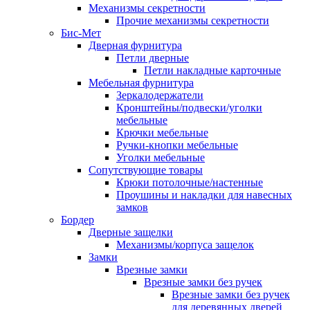
Механизмы секретности
Прочие механизмы секретности
Бис-Мет
Дверная фурнитура
Петли дверные
Петли накладные карточные
Мебельная фурнитура
Зеркалодержатели
Кронштейны/подвески/уголки
мебельные
Крючки мебельные
Ручки-кнопки мебельные
Уголки мебельные
Сопутствующие товары
Крюки потолочные/настенные
Проушины и накладки для навесных
замков
Бордер
Дверные защелки
Механизмы/корпуса защелок
Замки
Врезные замки
Врезные замки без ручек
Врезные замки без ручек
для деревянных дверей