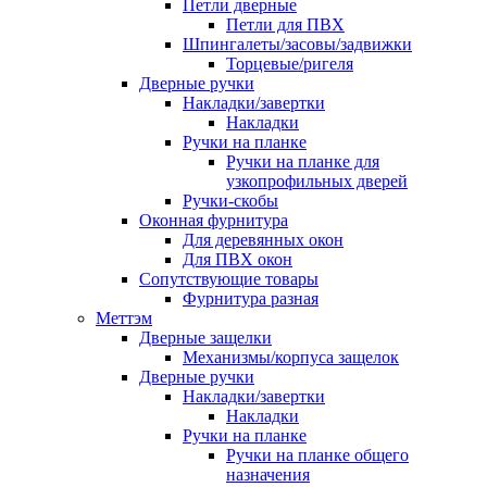
Петли дверные
Петли для ПВХ
Шпингалеты/засовы/задвижки
Торцевые/ригеля
Дверные ручки
Накладки/завертки
Накладки
Ручки на планке
Ручки на планке для
узкопрофильных дверей
Ручки-скобы
Оконная фурнитура
Для деревянных окон
Для ПВХ окон
Сопутствующие товары
Фурнитура разная
Меттэм
Дверные защелки
Механизмы/корпуса защелок
Дверные ручки
Накладки/завертки
Накладки
Ручки на планке
Ручки на планке общего
назначения