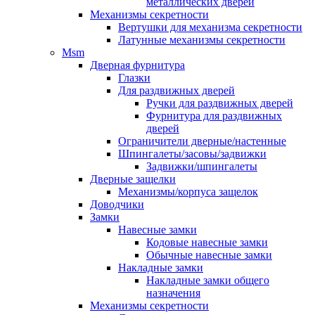
металлических дверей
Механизмы секретности
Вертушки для механизма секретности
Латунные механизмы секретности
Msm
Дверная фурнитура
Глазки
Для раздвижных дверей
Ручки для раздвижных дверей
Фурнитура для раздвижных
дверей
Ограничители дверные/настенные
Шпингалеты/засовы/задвижки
Задвижки/шпингалеты
Дверные защелки
Механизмы/корпуса защелок
Доводчики
Замки
Навесные замки
Кодовые навесные замки
Обычные навесные замки
Накладные замки
Накладные замки общего
назначения
Механизмы секретности