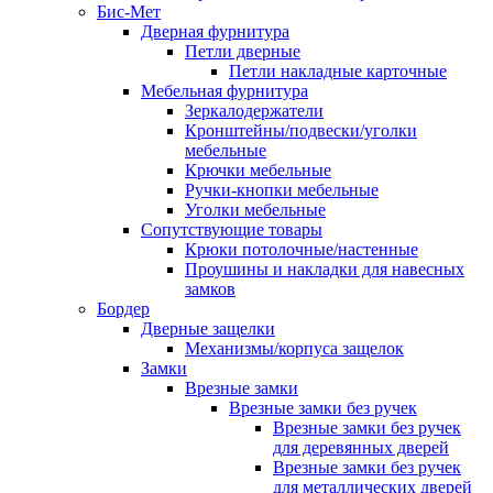
Бис-Мет
Дверная фурнитура
Петли дверные
Петли накладные карточные
Мебельная фурнитура
Зеркалодержатели
Кронштейны/подвески/уголки
мебельные
Крючки мебельные
Ручки-кнопки мебельные
Уголки мебельные
Сопутствующие товары
Крюки потолочные/настенные
Проушины и накладки для навесных
замков
Бордер
Дверные защелки
Механизмы/корпуса защелок
Замки
Врезные замки
Врезные замки без ручек
Врезные замки без ручек
для деревянных дверей
Врезные замки без ручек
для металлических дверей