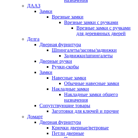
назначения
ДААЗ
Замки
Врезные замки
Врезные замки с ручками
Врезные замки с ручками
для деревянных дверей
Делга
Дверная фурнитура
Шпингалеты/засовы/задвижки
Задвижки/шпингалеты
Дверные ручки
Ручки-скобы
Замки
Навесные замки
Обычные навесные замки
Накладные замки
Накладные замки общего
назначения
Сопутствующие товары
Заготовки для ключей и прочие
Домарт
Дверная фурнитура
Крючки дверные/ветровые
Петли дверные