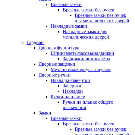
Врезные замки
Врезные замки без ручек
Врезные замки без ручек
для металлических дверей
Накладные замки
Накладные замки для
металлических дверей
Гардиан
Дверная фурнитура
Шпингалеты/засовы/задвижки
Задвижки/шпингалеты
Дверные защелки
Механизмы/корпуса защелок
Дверные ручки
Накладки/завертки
Завертки
Накладки
Ручки на планке
Ручки на планке общего
назначения
Замки
Врезные замки
Врезные замки без ручек
Врезные замки без ручек
для металлических дверей