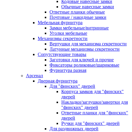
Кодовые навесные замки
Обычные навесные замки
Ответные планки обычные
Почтовые / накидные замки
Мебельная фурнитура
Замки мебельные/витринные
Уголки мебельные
Механизмы секретности
Вертушки для механизма секретности
Латунные механизмы секретности
Сопутствующие товары
Заготовки для ключей и прочие
Фиксаторы роликовые/шариковые
Фурнитура разная
Арсенал
Дверная фурнитура
Для "финских" дверей
Корпуса замков для "финских"
дверей
Накладки/заглушки/завертки для
"финских" дверей
Ответные планки для "финских"
дверей
Ручки для "финских" дверей
Для раздвижных дверей