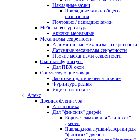
Накладные замки
Накладные замки общего
назначения
Почтовые / накидные замки
Мебельная фурнитура
Крючки мебельные
Механизмы секретности
Алюминиевые механизмы секретности
Латунные механизмы секретности
Прочие механизмы секретности
Оконная фурнитура
Для ПВХ окон
Сопутствующие товары
Заготовки для ключей и прочие
Фурнитура разная
Ящики почтовые
Апекс
Дверная фурнитура
Антипаника
Для "финских" дверей
Корпуса замков для "финских"
дверей
Накладки/заглушки/завертки для
"финских" дверей