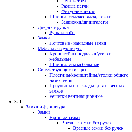
Петли-стрелы
Разные петли
Фигурные петли
Шпингалеты/засовы/задвижки
Задвижки/шпингалеты
Дверные ручки
Ручки-скобы
Замки
Почтовые / накидные замки
Мебельная фурнитура
Кронштейны/подвески/уголки
мебельные
Шпингалеты мебельные
Сопутствующие товары
Пластины/кронштейны/уголки общего
назначения
Проушины и накладки для навесных
замков
Решетки вентиляционные
З-Л
Замки и фурнитура
Замки
Врезные замки
Врезные замки без ручек
Врезные замки без ручек