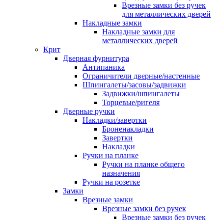
Врезные замки без ручек
для металлических дверей
Накладные замки
Накладные замки для
металлических дверей
Крит
Дверная фурнитура
Антипаника
Ограничители дверные/настенные
Шпингалеты/засовы/задвижки
Задвижки/шпингалеты
Торцевые/ригеля
Дверные ручки
Накладки/завертки
Броненакладки
Завертки
Накладки
Ручки на планке
Ручки на планке общего
назначения
Ручки на розетке
Замки
Врезные замки
Врезные замки без ручек
Врезные замки без ручек