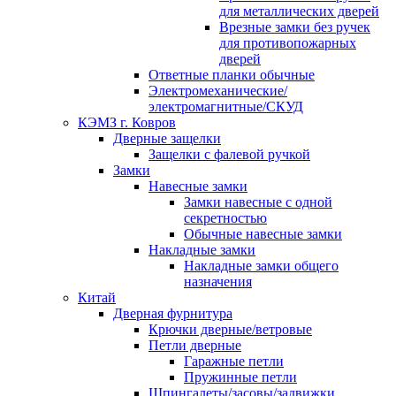
для металлических дверей
Врезные замки без ручек
для противопожарных
дверей
Ответные планки обычные
Электромеханические/
электромагнитные/СКУД
КЭМЗ г. Ковров
Дверные защелки
Защелки с фалевой ручкой
Замки
Навесные замки
Замки навесные с одной
секретностью
Обычные навесные замки
Накладные замки
Накладные замки общего
назначения
Китай
Дверная фурнитура
Крючки дверные/ветровые
Петли дверные
Гаражные петли
Пружинные петли
Шпингалеты/засовы/задвижки