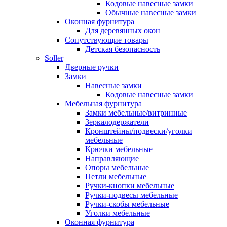
Кодовые навесные замки
Обычные навесные замки
Оконная фурнитура
Для деревянных окон
Сопутствующие товары
Детская безопасность
Soller
Дверные ручки
Замки
Навесные замки
Кодовые навесные замки
Мебельная фурнитура
Замки мебельные/витринные
Зеркалодержатели
Кронштейны/подвески/уголки
мебельные
Крючки мебельные
Направляющие
Опоры мебельные
Петли мебельные
Ручки-кнопки мебельные
Ручки-подвесы мебельные
Ручки-скобы мебельные
Уголки мебельные
Оконная фурнитура