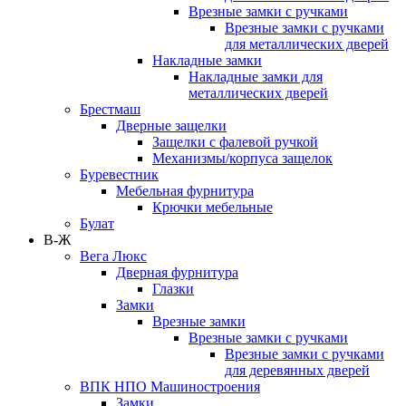
Врезные замки с ручками
Врезные замки с ручками
для металлических дверей
Накладные замки
Накладные замки для
металлических дверей
Брестмаш
Дверные защелки
Защелки с фалевой ручкой
Механизмы/корпуса защелок
Буревестник
Мебельная фурнитура
Крючки мебельные
Булат
В-Ж
Вега Люкс
Дверная фурнитура
Глазки
Замки
Врезные замки
Врезные замки с ручками
Врезные замки с ручками
для деревянных дверей
ВПК НПО Машиностроения
Замки