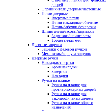
Ответные планки для "финских"
дверей
Ограничители дверные/настенные
Петли дверные
Ввертные петли
Петли накладные обычные
Петли-бабочки без врезки
Шпингалеты/засовы/задвижки
Задвижки/шпингалеты
Торцевые/ригеля
Дверные защелки
Защелки с фалевой ручкой
Механизмы/корпуса защелок
Дверные ручки
Накладки/завертки
Броненакладки
Завертки
Накладки
Ручки на планке
Ручки на планке для
противопожарных дверей
Ручки на планке для
узкопрофильных дверей
Ручки на планке общего
назначения