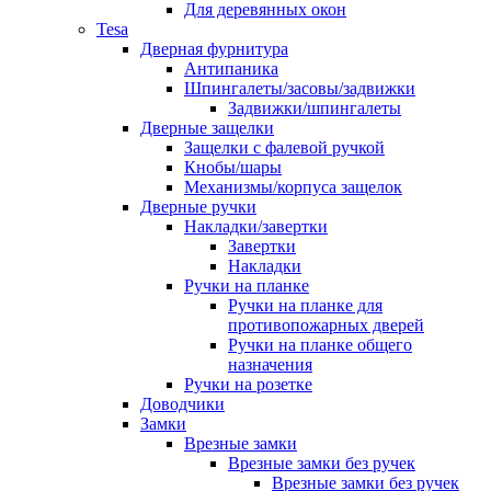
Для деревянных окон
Tesa
Дверная фурнитура
Антипаника
Шпингалеты/засовы/задвижки
Задвижки/шпингалеты
Дверные защелки
Защелки с фалевой ручкой
Кнобы/шары
Механизмы/корпуса защелок
Дверные ручки
Накладки/завертки
Завертки
Накладки
Ручки на планке
Ручки на планке для
противопожарных дверей
Ручки на планке общего
назначения
Ручки на розетке
Доводчики
Замки
Врезные замки
Врезные замки без ручек
Врезные замки без ручек