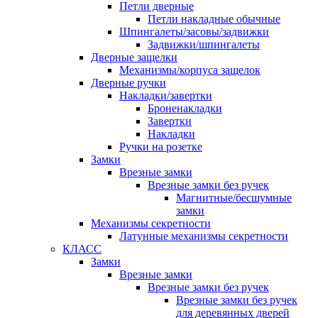
Петли дверные
Петли накладные обычные
Шпингалеты/засовы/задвижки
Задвижки/шпингалеты
Дверные защелки
Механизмы/корпуса защелок
Дверные ручки
Накладки/завертки
Броненакладки
Завертки
Накладки
Ручки на розетке
Замки
Врезные замки
Врезные замки без ручек
Магнитные/бесшумные
замки
Механизмы секретности
Латунные механизмы секретности
КЛАСС
Замки
Врезные замки
Врезные замки без ручек
Врезные замки без ручек
для деревянных дверей