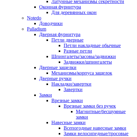
Латунные механизмы секретности
Оконная фурнитура
Для деревянных окон
Notedo
Доводчики
Palladium
Дверная фурнитура
Петли дверные
Петли накладные обычные
Разные петли
Шпингалеты/засовы/задвижки
Задвижки/шпингалеты
Дверные защелки
Механизмы/корпуса защелок
Дверные ручки
Накладки/завертки
Завертки
Замки
Врезные замки
Врезные замки без ручек
Магнитные/бесшумные
замки
Навесные замки
Всепогодные навесные замки
Замки велосипедные/тросовые