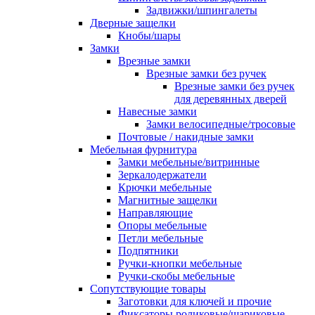
Задвижки/шпингалеты
Дверные защелки
Кнобы/шары
Замки
Врезные замки
Врезные замки без ручек
Врезные замки без ручек
для деревянных дверей
Навесные замки
Замки велосипедные/тросовые
Почтовые / накидные замки
Мебельная фурнитура
Замки мебельные/витринные
Зеркалодержатели
Крючки мебельные
Магнитные защелки
Направляющие
Опоры мебельные
Петли мебельные
Подпятники
Ручки-кнопки мебельные
Ручки-скобы мебельные
Сопутствующие товары
Заготовки для ключей и прочие
Фиксаторы роликовые/шариковые