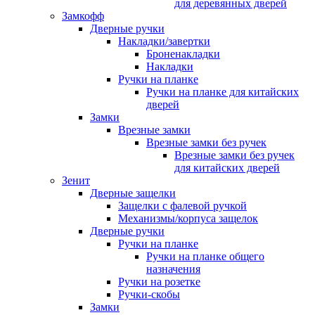
для деревянных дверей
Замкофф
Дверные ручки
Накладки/завертки
Броненакладки
Накладки
Ручки на планке
Ручки на планке для китайских
дверей
Замки
Врезные замки
Врезные замки без ручек
Врезные замки без ручек
для китайских дверей
Зенит
Дверные защелки
Защелки с фалевой ручкой
Механизмы/корпуса защелок
Дверные ручки
Ручки на планке
Ручки на планке общего
назначения
Ручки на розетке
Ручки-скобы
Замки