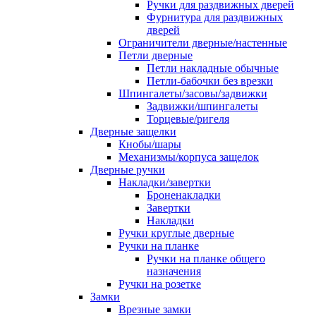
Ручки для раздвижных дверей
Фурнитура для раздвижных
дверей
Ограничители дверные/настенные
Петли дверные
Петли накладные обычные
Петли-бабочки без врезки
Шпингалеты/засовы/задвижки
Задвижки/шпингалеты
Торцевые/ригеля
Дверные защелки
Кнобы/шары
Механизмы/корпуса защелок
Дверные ручки
Накладки/завертки
Броненакладки
Завертки
Накладки
Ручки круглые дверные
Ручки на планке
Ручки на планке общего
назначения
Ручки на розетке
Замки
Врезные замки