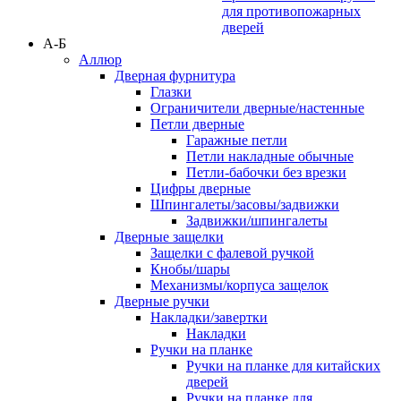
для противопожарных
дверей
А-Б
Аллюр
Дверная фурнитура
Глазки
Ограничители дверные/настенные
Петли дверные
Гаражные петли
Петли накладные обычные
Петли-бабочки без врезки
Цифры дверные
Шпингалеты/засовы/задвижки
Задвижки/шпингалеты
Дверные защелки
Защелки с фалевой ручкой
Кнобы/шары
Механизмы/корпуса защелок
Дверные ручки
Накладки/завертки
Накладки
Ручки на планке
Ручки на планке для китайских
дверей
Ручки на планке для