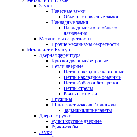
Металлист г. Глазов
Замки
Навесные замки
Обычные навесные замки
Накладные замки
Накладные замки общего
назначения
Механизмы секретности
Прочие механизмы секретности
Металлист г. Кунгур
Дверная фурнитура
Крючки дверные/ветровые
Петли дверные
Петли накладные карточные
Петли накладные обычные
Петли-бабочки без врезки
Петли-стрелы
Рояльные петли
Пружины
Шпингалеты/засовы/задвижки
Задвижки/шпингалеты
Дверные ручки
Ручки круглые дверные
Ручки-скобы
Замки