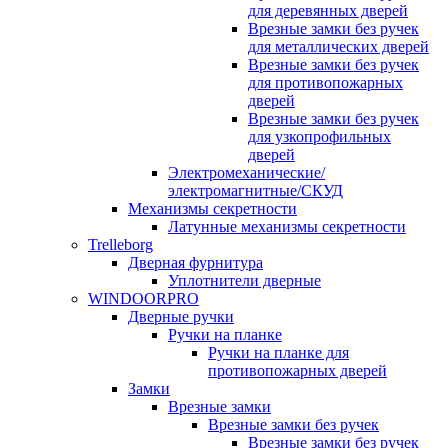
для деревянных дверей
Врезные замки без ручек
для металлических дверей
Врезные замки без ручек
для противопожарных
дверей
Врезные замки без ручек
для узкопрофильных
дверей
Электромеханические/
электромагнитные/СКУД
Механизмы секретности
Латунные механизмы секретности
Trelleborg
Дверная фурнитура
Уплотнители дверные
WINDOORPRO
Дверные ручки
Ручки на планке
Ручки на планке для
противопожарных дверей
Замки
Врезные замки
Врезные замки без ручек
Врезные замки без ручек