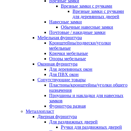
Врезные замки
Врезные замки с ручками
Врезные замки с ручками
для деревянных дверей
Навесные замки
Обычные навесные замки
Почтовые / накидные замки
Мебельная фурнитура
Кронштейны/подвески/уголки
мебельные
Крючки мебельные
Опоры мебельные
Оконная фурнитура
Для деревянных окон
Для ПВХ окон
Сопутствующие товары
Пластины/кронштейны/уголки общего
назначения
Проушины и накладки для навесных
замков
Фурнитура разная
Металлопласт
Дверная фурнитура
Для раздвижных дверей
Ручки для раздвижных дверей