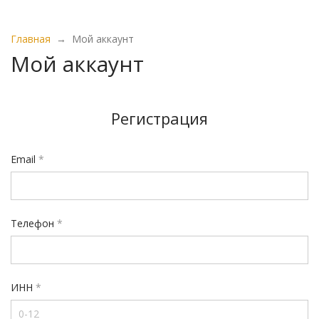
Главная
→
Мой аккаунт
Мой аккаунт
Регистрация
Email
*
Имя пользователя или email
*
Телефон
*
Пароль
*
ИНН
*
Запомнить меня
Забыли свой пароль?