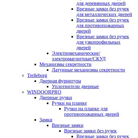
для деревянных дверей
Врезные замки без ручек
для металлических дверей
Врезные замки без ручек
для противопожарных
дверей
Врезные замки без ручек
для узкопрофильных
дверей
Электромеханические/
электромагнитные/СКУД
Механизмы секретности
Латунные механизмы секретности
Trelleborg
Дверная фурнитура
Уплотнители дверные
WINDOORPRO
Дверные ручки
Ручки на планке
Ручки на планке для
противопожарных дверей
Замки
Врезные замки
Врезные замки без ручек
Врезные замки без ручек