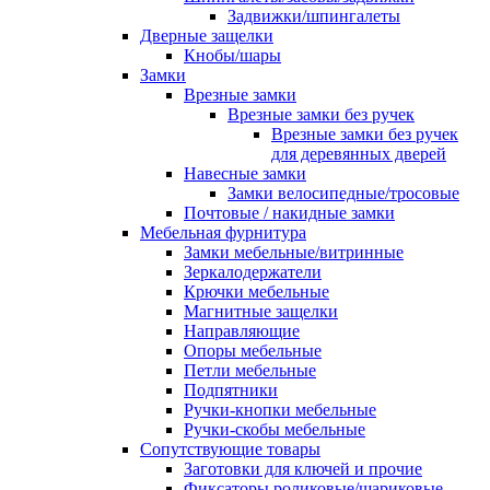
Задвижки/шпингалеты
Дверные защелки
Кнобы/шары
Замки
Врезные замки
Врезные замки без ручек
Врезные замки без ручек
для деревянных дверей
Навесные замки
Замки велосипедные/тросовые
Почтовые / накидные замки
Мебельная фурнитура
Замки мебельные/витринные
Зеркалодержатели
Крючки мебельные
Магнитные защелки
Направляющие
Опоры мебельные
Петли мебельные
Подпятники
Ручки-кнопки мебельные
Ручки-скобы мебельные
Сопутствующие товары
Заготовки для ключей и прочие
Фиксаторы роликовые/шариковые