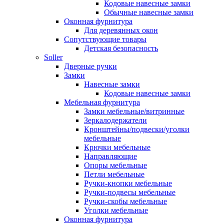
Кодовые навесные замки
Обычные навесные замки
Оконная фурнитура
Для деревянных окон
Сопутствующие товары
Детская безопасность
Soller
Дверные ручки
Замки
Навесные замки
Кодовые навесные замки
Мебельная фурнитура
Замки мебельные/витринные
Зеркалодержатели
Кронштейны/подвески/уголки
мебельные
Крючки мебельные
Направляющие
Опоры мебельные
Петли мебельные
Ручки-кнопки мебельные
Ручки-подвесы мебельные
Ручки-скобы мебельные
Уголки мебельные
Оконная фурнитура