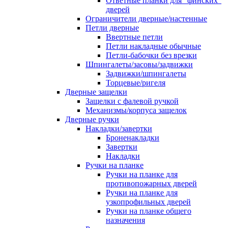
Ответные планки для "финских"
дверей
Ограничители дверные/настенные
Петли дверные
Ввертные петли
Петли накладные обычные
Петли-бабочки без врезки
Шпингалеты/засовы/задвижки
Задвижки/шпингалеты
Торцевые/ригеля
Дверные защелки
Защелки с фалевой ручкой
Механизмы/корпуса защелок
Дверные ручки
Накладки/завертки
Броненакладки
Завертки
Накладки
Ручки на планке
Ручки на планке для
противопожарных дверей
Ручки на планке для
узкопрофильных дверей
Ручки на планке общего
назначения