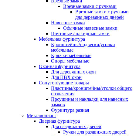
Врезные замки
Врезные замки с ручками
Врезные замки с ручками
для деревянных дверей
Навесные замки
Обычные навесные замки
Почтовые / накидные замки
Мебельная фурнитура
Кронштейны/подвески/уголки
мебельные
Крючки мебельные
Опоры мебельные
Оконная фурнитура
Для деревянных окон
Для ПВХ окон
Сопутствующие товары
Пластины/кронштейны/уголки общего
назначения
Проушины и накладки для навесных
замков
Фурнитура разная
Металлопласт
Дверная фурнитура
Для раздвижных дверей
Ручки для раздвижных дверей