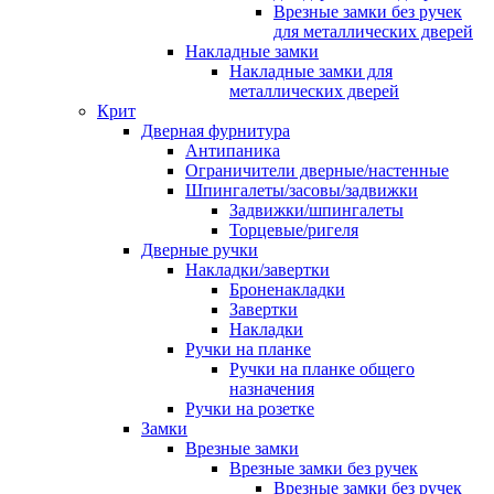
Врезные замки без ручек
для металлических дверей
Накладные замки
Накладные замки для
металлических дверей
Крит
Дверная фурнитура
Антипаника
Ограничители дверные/настенные
Шпингалеты/засовы/задвижки
Задвижки/шпингалеты
Торцевые/ригеля
Дверные ручки
Накладки/завертки
Броненакладки
Завертки
Накладки
Ручки на планке
Ручки на планке общего
назначения
Ручки на розетке
Замки
Врезные замки
Врезные замки без ручек
Врезные замки без ручек