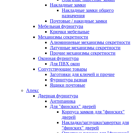
Накладные замки
Накладные замки общего
назначения
Почтовые / накидные замки
Мебельная фурнитура
Крючки мебельные
Механизмы секретности
Алюминиевые механизмы секретности
Латунные механизмы секретности
Прочие механизмы секретности
Оконная фурнитура
Для ПВХ окон
Сопутствующие товары
Заготовки для ключей и прочие
Фурнитура разная
Ящики почтовые
Апекс
Дверная фурнитура
Антипаника
Для "финских" дверей
Корпуса замков для "финских"
дверей
Накладки/заглушки/завертки для
"финских" дверей