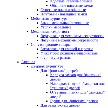
Кодовые навесные замки
Обычные навесные замки
Ответные планки обычные
Почтовые / накидные замки
Мебельная фурнитура
Замки мебельные/витринные
Уголки мебельные
Механизмы секретности
Вертушки для механизма секретности
Латунные механизмы секретности
Сопутствующие товары
Заготовки для ключей и прочие
Фиксаторы роликовые/шариковые
Фурнитура разная
Арсенал
Дверная фурнитура
Для "финских" дверей
Корпуса замков для "финских"
дверей
Накладки/заглушки/завертки для
"финских" дверей
Ответные планки для "финских"
дверей
Ручки для "финских" дверей
Для раздвижных дверей