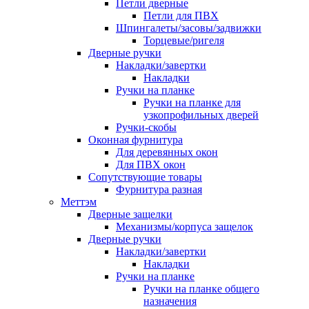
Петли дверные
Петли для ПВХ
Шпингалеты/засовы/задвижки
Торцевые/ригеля
Дверные ручки
Накладки/завертки
Накладки
Ручки на планке
Ручки на планке для
узкопрофильных дверей
Ручки-скобы
Оконная фурнитура
Для деревянных окон
Для ПВХ окон
Сопутствующие товары
Фурнитура разная
Меттэм
Дверные защелки
Механизмы/корпуса защелок
Дверные ручки
Накладки/завертки
Накладки
Ручки на планке
Ручки на планке общего
назначения