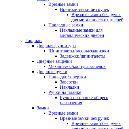
Врезные замки
Врезные замки без ручек
Врезные замки без ручек
для металлических дверей
Накладные замки
Накладные замки для
металлических дверей
Гардиан
Дверная фурнитура
Шпингалеты/засовы/задвижки
Задвижки/шпингалеты
Дверные защелки
Механизмы/корпуса защелок
Дверные ручки
Накладки/завертки
Завертки
Накладки
Ручки на планке
Ручки на планке общего
назначения
Замки
Врезные замки
Врезные замки без ручек
Врезные замки без ручек
для металлических дверей