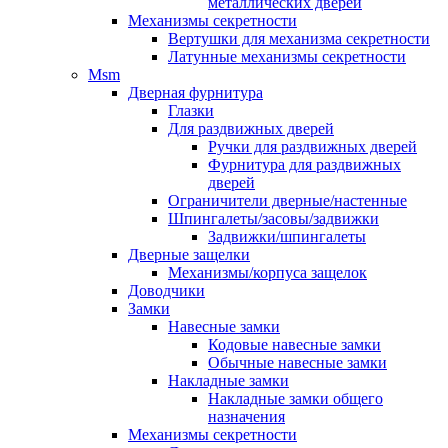
металлических дверей
Механизмы секретности
Вертушки для механизма секретности
Латунные механизмы секретности
Msm
Дверная фурнитура
Глазки
Для раздвижных дверей
Ручки для раздвижных дверей
Фурнитура для раздвижных
дверей
Ограничители дверные/настенные
Шпингалеты/засовы/задвижки
Задвижки/шпингалеты
Дверные защелки
Механизмы/корпуса защелок
Доводчики
Замки
Навесные замки
Кодовые навесные замки
Обычные навесные замки
Накладные замки
Накладные замки общего
назначения
Механизмы секретности