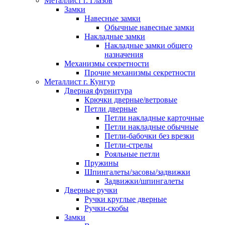
Металлист г. Глазов
Замки
Навесные замки
Обычные навесные замки
Накладные замки
Накладные замки общего
назначения
Механизмы секретности
Прочие механизмы секретности
Металлист г. Кунгур
Дверная фурнитура
Крючки дверные/ветровые
Петли дверные
Петли накладные карточные
Петли накладные обычные
Петли-бабочки без врезки
Петли-стрелы
Рояльные петли
Пружины
Шпингалеты/засовы/задвижки
Задвижки/шпингалеты
Дверные ручки
Ручки круглые дверные
Ручки-скобы
Замки