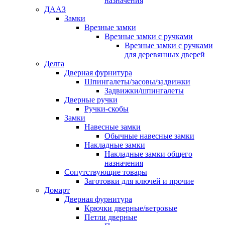
назначения
ДААЗ
Замки
Врезные замки
Врезные замки с ручками
Врезные замки с ручками
для деревянных дверей
Делга
Дверная фурнитура
Шпингалеты/засовы/задвижки
Задвижки/шпингалеты
Дверные ручки
Ручки-скобы
Замки
Навесные замки
Обычные навесные замки
Накладные замки
Накладные замки общего
назначения
Сопутствующие товары
Заготовки для ключей и прочие
Домарт
Дверная фурнитура
Крючки дверные/ветровые
Петли дверные