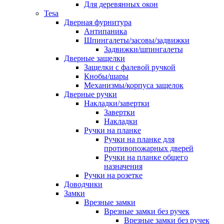
Для деревянных окон
Tesa
Дверная фурнитура
Антипаника
Шпингалеты/засовы/задвижки
Задвижки/шпингалеты
Дверные защелки
Защелки с фалевой ручкой
Кнобы/шары
Механизмы/корпуса защелок
Дверные ручки
Накладки/завертки
Завертки
Накладки
Ручки на планке
Ручки на планке для
противопожарных дверей
Ручки на планке общего
назначения
Ручки на розетке
Доводчики
Замки
Врезные замки
Врезные замки без ручек
Врезные замки без ручек