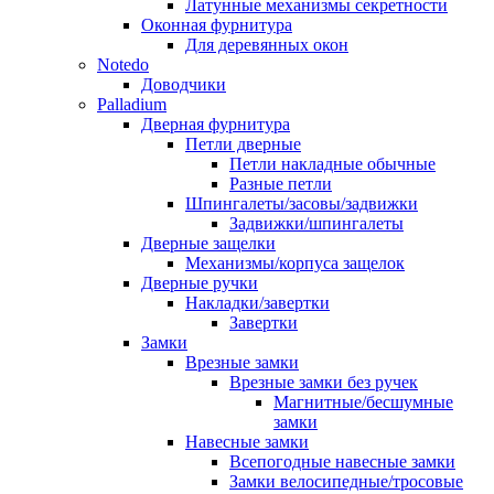
Латунные механизмы секретности
Оконная фурнитура
Для деревянных окон
Notedo
Доводчики
Palladium
Дверная фурнитура
Петли дверные
Петли накладные обычные
Разные петли
Шпингалеты/засовы/задвижки
Задвижки/шпингалеты
Дверные защелки
Механизмы/корпуса защелок
Дверные ручки
Накладки/завертки
Завертки
Замки
Врезные замки
Врезные замки без ручек
Магнитные/бесшумные
замки
Навесные замки
Всепогодные навесные замки
Замки велосипедные/тросовые