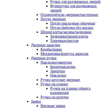
Ручки для раздвижных дверей
Фурнитура для раздвижных
дверей
Ограничители дверные/настенные
Петли дверные
Петли накладные обычные
Петли-бабочки без врезки
Шпингалеты/засовы/задвижки
Задвижки/шпингалеты
Торцевые/ригеля
Дверные защелки
Кнобы/шары
Механизмы/корпуса защелок
Дверные ручки
Накладки/завертки
Броненакладки
Завертки
Накладки
Ручки круглые дверные
Ручки на планке
Ручки на планке общего
назначения
Ручки на розетке
Замки
Врезные замки