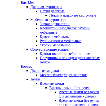
Бис-Мет
Дверная фурнитура
Петли дверные
Петли накладные карточные
Мебельная фурнитура
Зеркалодержатели
Кронштейны/подвески/уголки
мебельные
Крючки мебельные
Ручки-кнопки мебельные
Уголки мебельные
Сопутствующие товары
Крюки потолочные/настенные
Проушины и накладки для навесных
замков
Бордер
Дверные защелки
Механизмы/корпуса защелок
Замки
Врезные замки
Врезные замки без ручек
Врезные замки без ручек
для деревянных дверей
Врезные замки без ручек
для металлических дверей