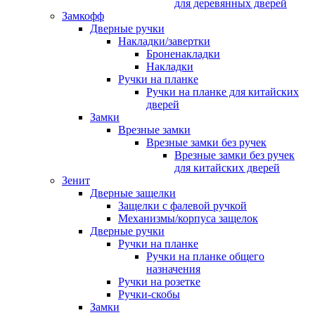
для деревянных дверей
Замкофф
Дверные ручки
Накладки/завертки
Броненакладки
Накладки
Ручки на планке
Ручки на планке для китайских
дверей
Замки
Врезные замки
Врезные замки без ручек
Врезные замки без ручек
для китайских дверей
Зенит
Дверные защелки
Защелки с фалевой ручкой
Механизмы/корпуса защелок
Дверные ручки
Ручки на планке
Ручки на планке общего
назначения
Ручки на розетке
Ручки-скобы
Замки