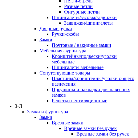
Петли-стрелы
Разные петли
Фигурные петли
Шпингалеты/засовы/задвижки
Задвижки/шпингалеты
Дверные ручки
Ручки-скобы
Замки
Почтовые / накидные замки
Мебельная фурнитура
Кронштейны/подвески/уголки
мебельные
Шпингалеты мебельные
Сопутствующие товары
Пластины/кронштейны/уголки общего
назначения
Проушины и накладки для навесных
замков
Решетки вентиляционные
З-Л
Замки и фурнитура
Замки
Врезные замки
Врезные замки без ручек
Врезные замки без ручек