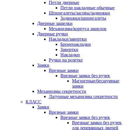
Петли дверные
Петли накладные обычные
Шпингалеты/засовы/задвижки
Задвижки/шпингалеты
Дверные защелки
Механизмы/корпуса защелок
Дверные ручки
Накладки/завертки
Броненакладки
Завертки
Накладки
Ручки на розетке
Замки
Врезные замки
Врезные замки без ручек
Магнитные/бесшумные
замки
Механизмы секретности
Латунные механизмы секретности
КЛАСС
Замки
Врезные замки
Врезные замки без ручек
Врезные замки без ручек
для деревянных дверей