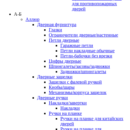
для противопожарных
дверей
А-Б
Аллюр
Дверная фурнитура
Глазки
Ограничители дверные/настенные
Петли дверные
Гаражные петли
Петли накладные обычные
Петли-бабочки без врезки
Цифры дверные
Шпингалеты/засовы/задвижки
Задвижки/шпингалеты
Дверные защелки
Защелки с фалевой ручкой
Кнобы/шары
Механизмы/корпуса защелок
Дверные ручки
Накладки/завертки
Накладки
Ручки на планке
Ручки на планке для китайских
дверей
Ручки на планке для