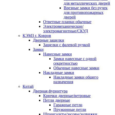
для металлических дверей
Врезные замки без ручек
для противопожарных
дверей
Ответные планки обычные
Электромеханические/
электромагнитные/СКУД
КЭМЗ г. Ковров
Дверные защелки
Защелки с фалевой ручкой
Замки
Навесные замки
Замки навесные с одной
секретностью
Обычные навесные замки
Накладные замки
Накладные замки общего
назначения
Китай
Дверная фурнитура
Крючки дверные/ветровые
Петли дверные
Гаражные петли
Пружинные петли
Шпингалеты/засовы/задвижки