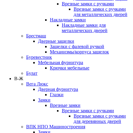
Врезные замки с ручками
Врезные замки с ручками
для металлических дверей
Накладные замки
Накладные замки для
металлических дверей
Брестмаш
Дверные защелки
Защелки с фалевой ручкой
Механизмы/корпуса защелок
Буревестник
Мебельная фурнитура
Крючки мебельные
Булат
В-Ж
Вега Люкс
Дверная фурнитура
Глазки
Замки
Врезные замки
Врезные замки с ручками
Врезные замки с ручками
для деревянных дверей
ВПК НПО Машиностроения
Замки