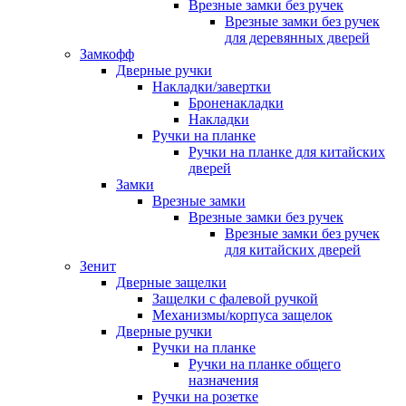
Врезные замки без ручек
Врезные замки без ручек
для деревянных дверей
Замкофф
Дверные ручки
Накладки/завертки
Броненакладки
Накладки
Ручки на планке
Ручки на планке для китайских
дверей
Замки
Врезные замки
Врезные замки без ручек
Врезные замки без ручек
для китайских дверей
Зенит
Дверные защелки
Защелки с фалевой ручкой
Механизмы/корпуса защелок
Дверные ручки
Ручки на планке
Ручки на планке общего
назначения
Ручки на розетке