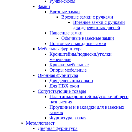
Ручки-скобы
Замки
Врезные замки
Врезные замки с ручками
Врезные замки с ручками
для деревянных дверей
Навесные замки
Обычные навесные замки
Почтовые / накидные замки
Мебельная фурнитура
Кронштейны/подвески/уголки
мебельные
Крючки мебельные
Опоры мебельные
Оконная фурнитура
Для деревянных окон
Для ПВХ окон
Сопутствующие товары
Пластины/кронштейны/уголки общего
назначения
Проушины и накладки для навесных
замков
Фурнитура разная
Металлопласт
Дверная фурнитура