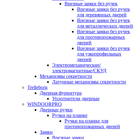
Врезные замки без ручек
Врезные замки без ручек
для деревянных дверей
Врезные замки без ручек
для металлических дверей
Врезные замки без ручек
для противопожарных
дверей
Врезные замки без ручек
для узкопрофильных
дверей
Электромеханические/
электромагнитные/СКУД
Механизмы секретности
Латунные механизмы секретности
Trelleborg
Дверная фурнитура
Уплотнители дверные
WINDOORPRO
Дверные ручки
Ручки на планке
Ручки на планке для
противопожарных дверей
Замки
Врезные замки