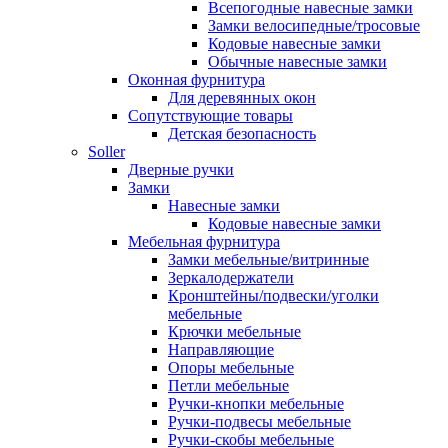
Всепогодные навесные замки
Замки велосипедные/тросовые
Кодовые навесные замки
Обычные навесные замки
Оконная фурнитура
Для деревянных окон
Сопутствующие товары
Детская безопасность
Soller
Дверные ручки
Замки
Навесные замки
Кодовые навесные замки
Мебельная фурнитура
Замки мебельные/витринные
Зеркалодержатели
Кронштейны/подвески/уголки
мебельные
Крючки мебельные
Направляющие
Опоры мебельные
Петли мебельные
Ручки-кнопки мебельные
Ручки-подвесы мебельные
Ручки-скобы мебельные