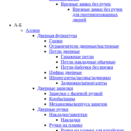
Врезные замки без ручек
Врезные замки без ручек
для противопожарных
дверей
А-Б
Аллюр
Дверная фурнитура
Глазки
Ограничители дверные/настенные
Петли дверные
Гаражные петли
Петли накладные обычные
Петли-бабочки без врезки
Цифры дверные
Шпингалеты/засовы/задвижки
Задвижки/шпингалеты
Дверные защелки
Защелки с фалевой ручкой
Кнобы/шары
Механизмы/корпуса защелок
Дверные ручки
Накладки/завертки
Накладки
Ручки на планке
Ручки на планке для китайских