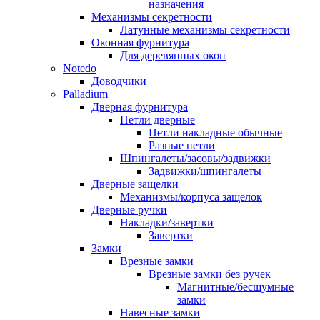
назначения
Механизмы секретности
Латунные механизмы секретности
Оконная фурнитура
Для деревянных окон
Notedo
Доводчики
Palladium
Дверная фурнитура
Петли дверные
Петли накладные обычные
Разные петли
Шпингалеты/засовы/задвижки
Задвижки/шпингалеты
Дверные защелки
Механизмы/корпуса защелок
Дверные ручки
Накладки/завертки
Завертки
Замки
Врезные замки
Врезные замки без ручек
Магнитные/бесшумные
замки
Навесные замки