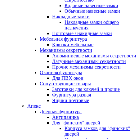
Кодовые навесные замки
Обычные навесные замки
Накладные замки
Накладные замки общего
назначения
Почтовые / накидные замки
Мебельная фурнитура
Крючки мебельные
Механизмы секретности
Алюминиевые механизмы секретности
Латунные механизмы секретности
Прочие механизмы секретности
Оконная фурнитура
Для ПВХ окон
Сопутствующие товары
Заготовки для ключей и прочие
Фурнитура разная
Ящики почтовые
Апекс
Дверная фурнитура
Антипаника
Для "финских" дверей
Корпуса замков для "финских"
дверей