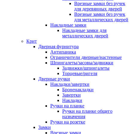
Врезные замки без ручек
для деревянных дверей
Врезные замки без ручек
для металлических дверей
Накладные замки
Накладные замки для
металлических дверей
Крит
Дверная фурнитура
Антипаника
Ограничители дверные/настенные
Шпингалеты/засовы/задвижки
Задвижки/шпингалеты
Торцевые/ригеля
Дверные ручки
Накладки/завертки
Броненакладки
Завертки
Накладки
Ручки на планке
Ручки на планке общего
назначения
Ручки на розетке
Замки
Врезные замки