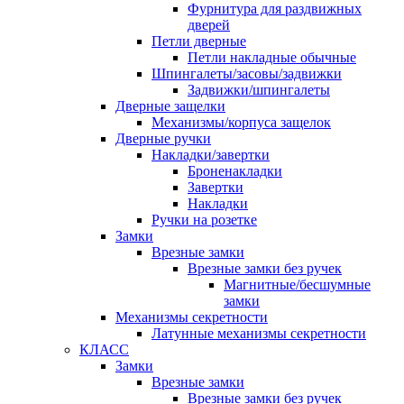
Фурнитура для раздвижных
дверей
Петли дверные
Петли накладные обычные
Шпингалеты/засовы/задвижки
Задвижки/шпингалеты
Дверные защелки
Механизмы/корпуса защелок
Дверные ручки
Накладки/завертки
Броненакладки
Завертки
Накладки
Ручки на розетке
Замки
Врезные замки
Врезные замки без ручек
Магнитные/бесшумные
замки
Механизмы секретности
Латунные механизмы секретности
КЛАСС
Замки
Врезные замки
Врезные замки без ручек