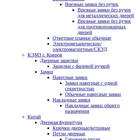
Врезные замки без ручек
Врезные замки без ручек
для металлических дверей
Врезные замки без ручек
для противопожарных
дверей
Ответные планки обычные
Электромеханические/
электромагнитные/СКУД
КЭМЗ г. Ковров
Дверные защелки
Защелки с фалевой ручкой
Замки
Навесные замки
Замки навесные с одной
секретностью
Обычные навесные замки
Накладные замки
Накладные замки общего
назначения
Китай
Дверная фурнитура
Крючки дверные/ветровые
Петли дверные
Гаражные петли