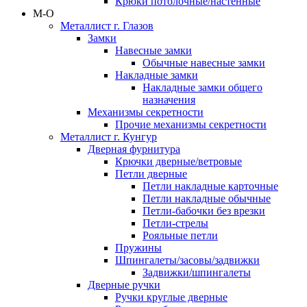
Крюки потолочные/настенные
М-О
Металлист г. Глазов
Замки
Навесные замки
Обычные навесные замки
Накладные замки
Накладные замки общего
назначения
Механизмы секретности
Прочие механизмы секретности
Металлист г. Кунгур
Дверная фурнитура
Крючки дверные/ветровые
Петли дверные
Петли накладные карточные
Петли накладные обычные
Петли-бабочки без врезки
Петли-стрелы
Рояльные петли
Пружины
Шпингалеты/засовы/задвижки
Задвижки/шпингалеты
Дверные ручки
Ручки круглые дверные