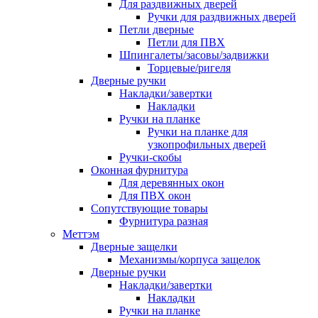
Для раздвижных дверей
Ручки для раздвижных дверей
Петли дверные
Петли для ПВХ
Шпингалеты/засовы/задвижки
Торцевые/ригеля
Дверные ручки
Накладки/завертки
Накладки
Ручки на планке
Ручки на планке для
узкопрофильных дверей
Ручки-скобы
Оконная фурнитура
Для деревянных окон
Для ПВХ окон
Сопутствующие товары
Фурнитура разная
Меттэм
Дверные защелки
Механизмы/корпуса защелок
Дверные ручки
Накладки/завертки
Накладки
Ручки на планке