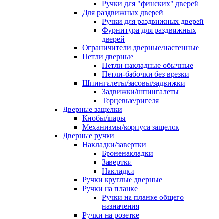
Ручки для "финских" дверей
Для раздвижных дверей
Ручки для раздвижных дверей
Фурнитура для раздвижных
дверей
Ограничители дверные/настенные
Петли дверные
Петли накладные обычные
Петли-бабочки без врезки
Шпингалеты/засовы/задвижки
Задвижки/шпингалеты
Торцевые/ригеля
Дверные защелки
Кнобы/шары
Механизмы/корпуса защелок
Дверные ручки
Накладки/завертки
Броненакладки
Завертки
Накладки
Ручки круглые дверные
Ручки на планке
Ручки на планке общего
назначения
Ручки на розетке