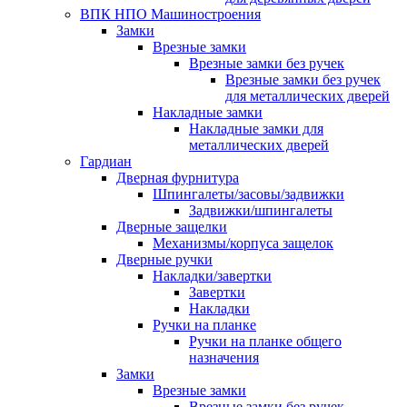
ВПК НПО Машиностроения
Замки
Врезные замки
Врезные замки без ручек
Врезные замки без ручек
для металлических дверей
Накладные замки
Накладные замки для
металлических дверей
Гардиан
Дверная фурнитура
Шпингалеты/засовы/задвижки
Задвижки/шпингалеты
Дверные защелки
Механизмы/корпуса защелок
Дверные ручки
Накладки/завертки
Завертки
Накладки
Ручки на планке
Ручки на планке общего
назначения
Замки
Врезные замки
Врезные замки без ручек