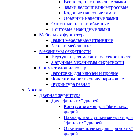
Всепогодные навесные замки
Замки велосипедные/тросовые
Кодовые навесные замки
Обычные навесные замки
Ответные планки обычные
Почтовые / накидные замки
Мебельная фурнитура
Замки мебельные/витринные
Уголки мебельные
Механизмы секретности
Вертушки для механизма секретности
Латунные механизмы секретности
Сопутствующие товары
Заготовки для ключей и прочие
Фиксаторы роликовые/шариковые
Фурнитура разная
Арсенал
Дверная фурнитура
Для "финских" дверей
Корпуса замков для "финских"
дверей
Накладки/заглушки/завертки для
"финских" дверей
Ответные планки для "финских"
дверей