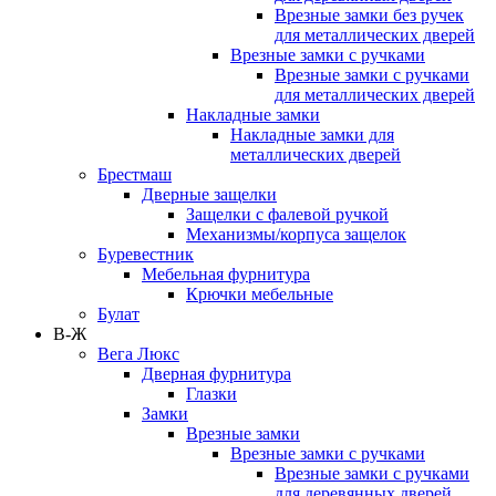
Врезные замки без ручек
для металлических дверей
Врезные замки с ручками
Врезные замки с ручками
для металлических дверей
Накладные замки
Накладные замки для
металлических дверей
Брестмаш
Дверные защелки
Защелки с фалевой ручкой
Механизмы/корпуса защелок
Буревестник
Мебельная фурнитура
Крючки мебельные
Булат
В-Ж
Вега Люкс
Дверная фурнитура
Глазки
Замки
Врезные замки
Врезные замки с ручками
Врезные замки с ручками
для деревянных дверей