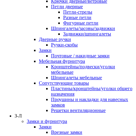
Крючки дверные/ветровые
Петли дверные
Петли-стрелы
Разные петли
Фигурные петли
Шпингалеты/засовы/задвижки
Задвижки/шпингалеты
Дверные ручки
Ручки-скобы
Замки
Почтовые / накидные замки
Мебельная фурнитура
Кронштейны/подвески/уголки
мебельные
Шпингалеты мебельные
Сопутствующие товары
Пластины/кронштейны/уголки общего
назначения
Проушины и накладки для навесных
замков
Решетки вентиляционные
З-Л
Замки и фурнитура
Замки
Врезные замки