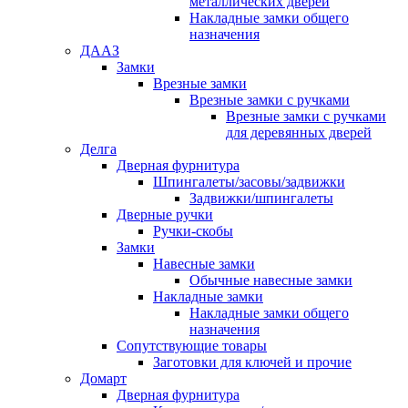
металлических дверей
Накладные замки общего
назначения
ДААЗ
Замки
Врезные замки
Врезные замки с ручками
Врезные замки с ручками
для деревянных дверей
Делга
Дверная фурнитура
Шпингалеты/засовы/задвижки
Задвижки/шпингалеты
Дверные ручки
Ручки-скобы
Замки
Навесные замки
Обычные навесные замки
Накладные замки
Накладные замки общего
назначения
Сопутствующие товары
Заготовки для ключей и прочие
Домарт
Дверная фурнитура