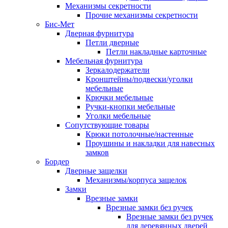
Механизмы секретности
Прочие механизмы секретности
Бис-Мет
Дверная фурнитура
Петли дверные
Петли накладные карточные
Мебельная фурнитура
Зеркалодержатели
Кронштейны/подвески/уголки
мебельные
Крючки мебельные
Ручки-кнопки мебельные
Уголки мебельные
Сопутствующие товары
Крюки потолочные/настенные
Проушины и накладки для навесных
замков
Бордер
Дверные защелки
Механизмы/корпуса защелок
Замки
Врезные замки
Врезные замки без ручек
Врезные замки без ручек
для деревянных дверей