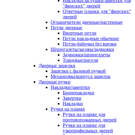
Накладки/заглушки/завертки для
"финских" дверей
Ответные планки для "финских"
дверей
Ограничители дверные/настенные
Петли дверные
Ввертные петли
Петли накладные обычные
Петли-бабочки без врезки
Шпингалеты/засовы/задвижки
Задвижки/шпингалеты
Торцевые/ригеля
Дверные защелки
Защелки с фалевой ручкой
Механизмы/корпуса защелок
Дверные ручки
Накладки/завертки
Броненакладки
Завертки
Накладки
Ручки на планке
Ручки на планке для
противопожарных дверей
Ручки на планке для
узкопрофильных дверей