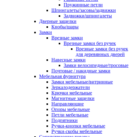
Пружинные петли
Шпингалеты/засовы/задвижки
Задвижки/шпингалеты
Дверные защелки
Кнобы/шары
Замки
Врезные замки
Врезные замки без ручек
Врезные замки без ручек
для деревянных дверей
Навесные замки
Замки велосипедные/тросовые
Почтовые / накидные замки
Мебельная фурнитура
Замки мебельные/витринные
Зеркалодержатели
Крючки мебельные
Магнитные защелки
Направляющие
Опоры мебельные
Петли мебельные
Подпятники
Ручки-кнопки мебельные
Ручки-скобы мебельные
Сопутствующие товары