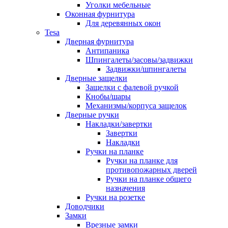
Уголки мебельные
Оконная фурнитура
Для деревянных окон
Tesa
Дверная фурнитура
Антипаника
Шпингалеты/засовы/задвижки
Задвижки/шпингалеты
Дверные защелки
Защелки с фалевой ручкой
Кнобы/шары
Механизмы/корпуса защелок
Дверные ручки
Накладки/завертки
Завертки
Накладки
Ручки на планке
Ручки на планке для
противопожарных дверей
Ручки на планке общего
назначения
Ручки на розетке
Доводчики
Замки
Врезные замки