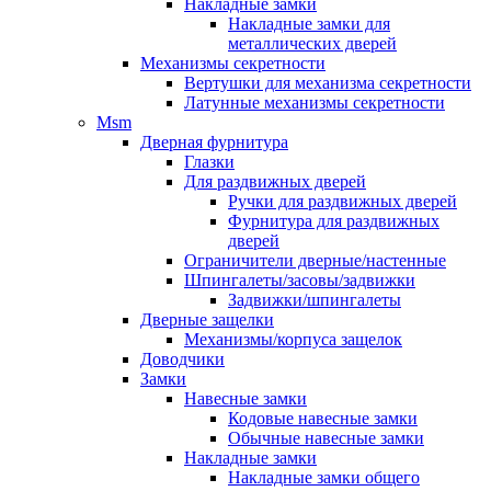
Накладные замки
Накладные замки для
металлических дверей
Механизмы секретности
Вертушки для механизма секретности
Латунные механизмы секретности
Msm
Дверная фурнитура
Глазки
Для раздвижных дверей
Ручки для раздвижных дверей
Фурнитура для раздвижных
дверей
Ограничители дверные/настенные
Шпингалеты/засовы/задвижки
Задвижки/шпингалеты
Дверные защелки
Механизмы/корпуса защелок
Доводчики
Замки
Навесные замки
Кодовые навесные замки
Обычные навесные замки
Накладные замки
Накладные замки общего