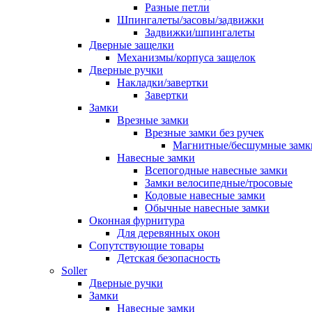
Разные петли
Шпингалеты/засовы/задвижки
Задвижки/шпингалеты
Дверные защелки
Механизмы/корпуса защелок
Дверные ручки
Накладки/завертки
Завертки
Замки
Врезные замки
Врезные замки без ручек
Магнитные/бесшумные замк
Навесные замки
Всепогодные навесные замки
Замки велосипедные/тросовые
Кодовые навесные замки
Обычные навесные замки
Оконная фурнитура
Для деревянных окон
Сопутствующие товары
Детская безопасность
Soller
Дверные ручки
Замки
Навесные замки