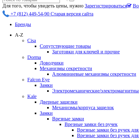
Для того, чтобы увидеть цены, нужно
Зарегистрироваться
Во
+7 (812) 449-54-90
Старая версия сайта
Бренды
A-Z
Cisa
Сопутствующие товары
Заготовки для ключей и прочие
Dorma
Доводчики
Механизмы секретности
Алюминиевые механизмы секретности
Falcon Eye
Замки
Электромеханические/электромагнитн
Kale
Дверные защелки
Механизмы/корпуса защелок
Замки
Врезные замки
Врезные замки без ручек
Врезные замки без ручек дл
Врезные замки без ручек дл