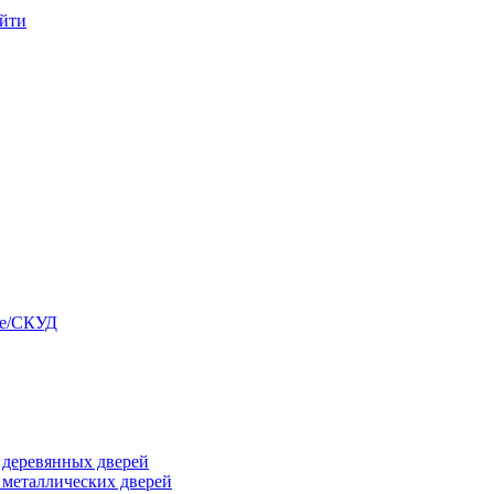
йти
ые/СКУД
я деревянных дверей
я металлических дверей