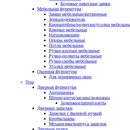
Кодовые навесные замки
Мебельная фурнитура
Замки мебельные/витринные
Зеркалодержатели
Кронштейны/подвески/уголки мебельн
Крючки мебельные
Направляющие
Опоры мебельные
Петли мебельные
Ручки-кнопки мебельные
Ручки-подвесы мебельные
Ручки-скобы мебельные
Уголки мебельные
Оконная фурнитура
Для деревянных окон
Tesa
Дверная фурнитура
Антипаника
Шпингалеты/засовы/задвижки
Задвижки/шпингалеты
Дверные защелки
Защелки с фалевой ручкой
Кнобы/шары
Механизмы/корпуса защелок
Дверные ручки