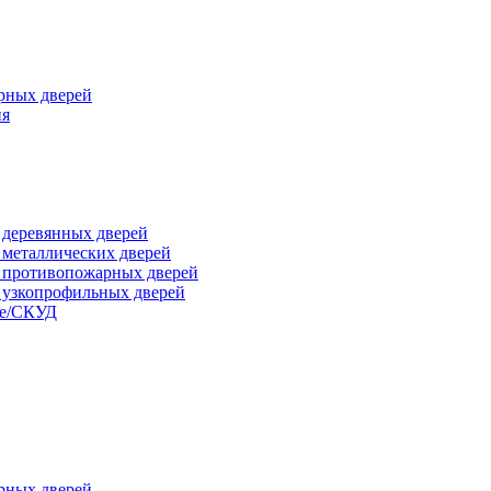
рных дверей
ия
я деревянных дверей
я металлических дверей
я противопожарных дверей
я узкопрофильных дверей
ые/СКУД
рных дверей