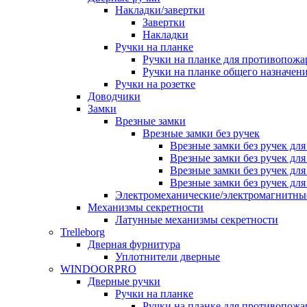
Накладки/завертки
Завертки
Накладки
Ручки на планке
Ручки на планке для противопожа
Ручки на планке общего назначен
Ручки на розетке
Доводчики
Замки
Врезные замки
Врезные замки без ручек
Врезные замки без ручек дл
Врезные замки без ручек дл
Врезные замки без ручек дл
Врезные замки без ручек дл
Электромеханические/электромагнитн
Механизмы секретности
Латунные механизмы секретности
Trelleborg
Дверная фурнитура
Уплотнители дверные
WINDOORPRO
Дверные ручки
Ручки на планке
Ручки на планке для противопожа