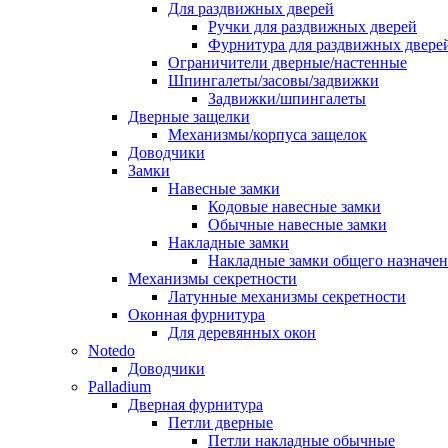
Для раздвижных дверей
Ручки для раздвижных дверей
Фурнитура для раздвижных двере
Ограничители дверные/настенные
Шпингалеты/засовы/задвижки
Задвижки/шпингалеты
Дверные защелки
Механизмы/корпуса защелок
Доводчики
Замки
Навесные замки
Кодовые навесные замки
Обычные навесные замки
Накладные замки
Накладные замки общего назначе
Механизмы секретности
Латунные механизмы секретности
Оконная фурнитура
Для деревянных окон
Notedo
Доводчики
Palladium
Дверная фурнитура
Петли дверные
Петли накладные обычные