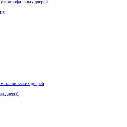
я узкопрофильных дверей
ния
я металлических дверей
их дверей