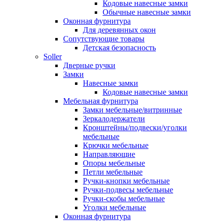
Кодовые навесные замки
Обычные навесные замки
Оконная фурнитура
Для деревянных окон
Сопутствующие товары
Детская безопасность
Soller
Дверные ручки
Замки
Навесные замки
Кодовые навесные замки
Мебельная фурнитура
Замки мебельные/витринные
Зеркалодержатели
Кронштейны/подвески/уголки
мебельные
Крючки мебельные
Направляющие
Опоры мебельные
Петли мебельные
Ручки-кнопки мебельные
Ручки-подвесы мебельные
Ручки-скобы мебельные
Уголки мебельные
Оконная фурнитура