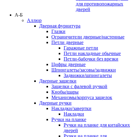
для противопожарных
дверей
А-Б
Аллюр
Дверная фурнитура
Глазки
Ограничители дверные/настенные
Петли дверные
Гаражные петли
Петли накладные обычные
Петли-бабочки без врезки
Цифры дверные
Шпингалеты/засовы/задвижки
Задвижки/шпингалеты
Дверные защелки
Защелки с фалевой ручкой
Кнобы/шары
Механизмы/корпуса защелок
Дверные ручки
Накладки/завертки
Накладки
Ручки на планке
Ручки на планке для китайских
дверей
Ручки на планке для