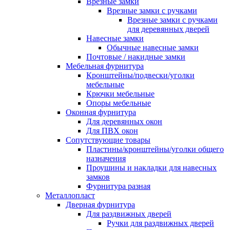
Врезные замки
Врезные замки с ручками
Врезные замки с ручками
для деревянных дверей
Навесные замки
Обычные навесные замки
Почтовые / накидные замки
Мебельная фурнитура
Кронштейны/подвески/уголки
мебельные
Крючки мебельные
Опоры мебельные
Оконная фурнитура
Для деревянных окон
Для ПВХ окон
Сопутствующие товары
Пластины/кронштейны/уголки общего
назначения
Проушины и накладки для навесных
замков
Фурнитура разная
Металлопласт
Дверная фурнитура
Для раздвижных дверей
Ручки для раздвижных дверей