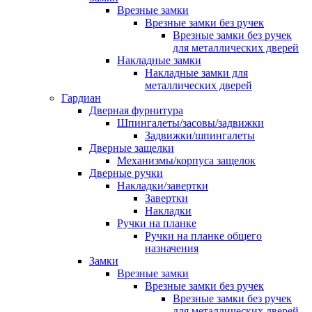
Врезные замки
Врезные замки без ручек
Врезные замки без ручек
для металлических дверей
Накладные замки
Накладные замки для
металлических дверей
Гардиан
Дверная фурнитура
Шпингалеты/засовы/задвижки
Задвижки/шпингалеты
Дверные защелки
Механизмы/корпуса защелок
Дверные ручки
Накладки/завертки
Завертки
Накладки
Ручки на планке
Ручки на планке общего
назначения
Замки
Врезные замки
Врезные замки без ручек
Врезные замки без ручек
для металлических дверей