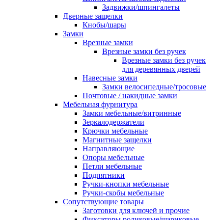
Задвижки/шпингалеты
Дверные защелки
Кнобы/шары
Замки
Врезные замки
Врезные замки без ручек
Врезные замки без ручек
для деревянных дверей
Навесные замки
Замки велосипедные/тросовые
Почтовые / накидные замки
Мебельная фурнитура
Замки мебельные/витринные
Зеркалодержатели
Крючки мебельные
Магнитные защелки
Направляющие
Опоры мебельные
Петли мебельные
Подпятники
Ручки-кнопки мебельные
Ручки-скобы мебельные
Сопутствующие товары
Заготовки для ключей и прочие
Фиксаторы роликовые/шариковые