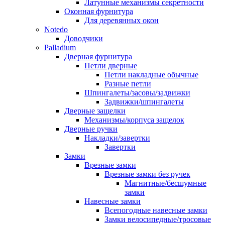
Латунные механизмы секретности
Оконная фурнитура
Для деревянных окон
Notedo
Доводчики
Palladium
Дверная фурнитура
Петли дверные
Петли накладные обычные
Разные петли
Шпингалеты/засовы/задвижки
Задвижки/шпингалеты
Дверные защелки
Механизмы/корпуса защелок
Дверные ручки
Накладки/завертки
Завертки
Замки
Врезные замки
Врезные замки без ручек
Магнитные/бесшумные
замки
Навесные замки
Всепогодные навесные замки
Замки велосипедные/тросовые