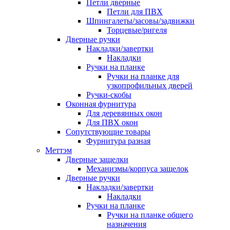
Петли дверные
Петли для ПВХ
Шпингалеты/засовы/задвижки
Торцевые/ригеля
Дверные ручки
Накладки/завертки
Накладки
Ручки на планке
Ручки на планке для
узкопрофильных дверей
Ручки-скобы
Оконная фурнитура
Для деревянных окон
Для ПВХ окон
Сопутствующие товары
Фурнитура разная
Меттэм
Дверные защелки
Механизмы/корпуса защелок
Дверные ручки
Накладки/завертки
Накладки
Ручки на планке
Ручки на планке общего
назначения