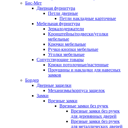
Бис-Мет
Дверная фурнитура
Петли дверные
Петли накладные карточные
Мебельная фурнитура
Зеркалодержатели
Кронштейны/подвески/уголки
мебельные
Крючки мебельные
Ручки-кнопки мебельные
Уголки мебельные
Сопутствующие товары
Крюки потолочные/настенные
Проушины и накладки для навесных
замков
Бордер
Дверные защелки
Механизмы/корпуса защелок
Замки
Врезные замки
Врезные замки без ручек
Врезные замки без ручек
для деревянных дверей
Врезные замки без ручек
для металлических дверей