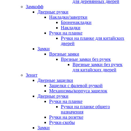
для деревянных дверей
Замкофф
Дверные ручки
Накладки/завертки
Броненакладки
Накладки
Ручки на планке
Ручки на планке для китайских
дверей
Замки
Врезные замки
Врезные замки без ручек
Врезные замки без ручек
для китайских дверей
Зенит
Дверные защелки
Защелки с фалевой ручкой
Механизмы/корпуса защелок
Дверные ручки
Ручки на планке
Ручки на планке общего
назначения
Ручки на розетке
Ручки-скобы
Замки