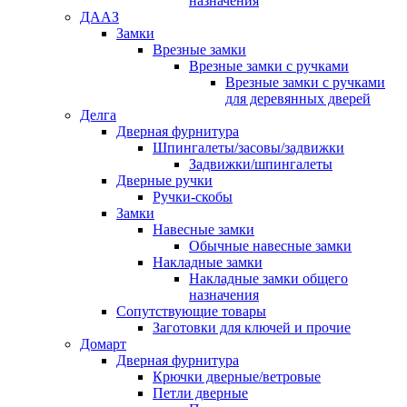
назначения
ДААЗ
Замки
Врезные замки
Врезные замки с ручками
Врезные замки с ручками
для деревянных дверей
Делга
Дверная фурнитура
Шпингалеты/засовы/задвижки
Задвижки/шпингалеты
Дверные ручки
Ручки-скобы
Замки
Навесные замки
Обычные навесные замки
Накладные замки
Накладные замки общего
назначения
Сопутствующие товары
Заготовки для ключей и прочие
Домарт
Дверная фурнитура
Крючки дверные/ветровые
Петли дверные