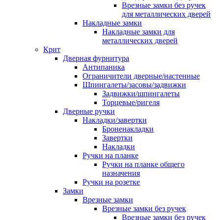
Врезные замки без ручек
для металлических дверей
Накладные замки
Накладные замки для
металлических дверей
Крит
Дверная фурнитура
Антипаника
Ограничители дверные/настенные
Шпингалеты/засовы/задвижки
Задвижки/шпингалеты
Торцевые/ригеля
Дверные ручки
Накладки/завертки
Броненакладки
Завертки
Накладки
Ручки на планке
Ручки на планке общего
назначения
Ручки на розетке
Замки
Врезные замки
Врезные замки без ручек
Врезные замки без ручек