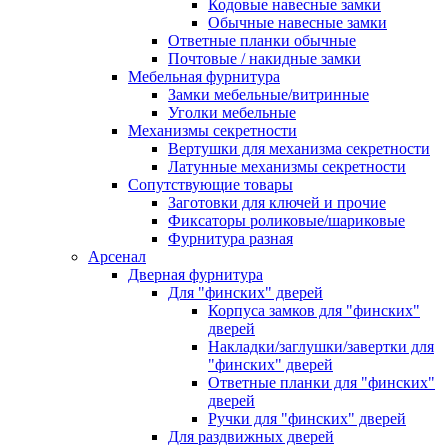
Кодовые навесные замки
Обычные навесные замки
Ответные планки обычные
Почтовые / накидные замки
Мебельная фурнитура
Замки мебельные/витринные
Уголки мебельные
Механизмы секретности
Вертушки для механизма секретности
Латунные механизмы секретности
Сопутствующие товары
Заготовки для ключей и прочие
Фиксаторы роликовые/шариковые
Фурнитура разная
Арсенал
Дверная фурнитура
Для "финских" дверей
Корпуса замков для "финских"
дверей
Накладки/заглушки/завертки для
"финских" дверей
Ответные планки для "финских"
дверей
Ручки для "финских" дверей
Для раздвижных дверей