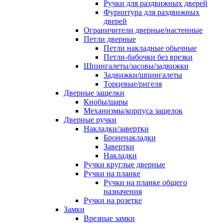
Ручки для раздвижных дверей
Фурнитура для раздвижных
дверей
Ограничители дверные/настенные
Петли дверные
Петли накладные обычные
Петли-бабочки без врезки
Шпингалеты/засовы/задвижки
Задвижки/шпингалеты
Торцевые/ригеля
Дверные защелки
Кнобы/шары
Механизмы/корпуса защелок
Дверные ручки
Накладки/завертки
Броненакладки
Завертки
Накладки
Ручки круглые дверные
Ручки на планке
Ручки на планке общего
назначения
Ручки на розетке
Замки
Врезные замки