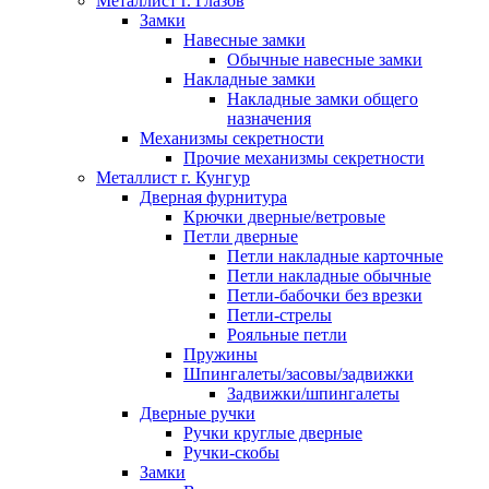
Металлист г. Глазов
Замки
Навесные замки
Обычные навесные замки
Накладные замки
Накладные замки общего
назначения
Механизмы секретности
Прочие механизмы секретности
Металлист г. Кунгур
Дверная фурнитура
Крючки дверные/ветровые
Петли дверные
Петли накладные карточные
Петли накладные обычные
Петли-бабочки без врезки
Петли-стрелы
Рояльные петли
Пружины
Шпингалеты/засовы/задвижки
Задвижки/шпингалеты
Дверные ручки
Ручки круглые дверные
Ручки-скобы
Замки