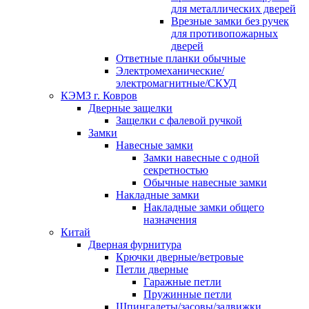
для металлических дверей
Врезные замки без ручек
для противопожарных
дверей
Ответные планки обычные
Электромеханические/
электромагнитные/СКУД
КЭМЗ г. Ковров
Дверные защелки
Защелки с фалевой ручкой
Замки
Навесные замки
Замки навесные с одной
секретностью
Обычные навесные замки
Накладные замки
Накладные замки общего
назначения
Китай
Дверная фурнитура
Крючки дверные/ветровые
Петли дверные
Гаражные петли
Пружинные петли
Шпингалеты/засовы/задвижки