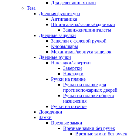
Для деревянных окон
Tesa
Дверная фурнитура
Антипаника
Шпингалеты/засовы/задвижки
Задвижки/шпингалеты
Дверные защелки
Защелки с фалевой ручкой
Кнобы/шары
Механизмы/корпуса защелок
Дверные ручки
Накладки/завертки
Завертки
Накладки
Ручки на планке
Ручки на планке для
противопожарных дверей
Ручки на планке общего
назначения
Ручки на розетке
Доводчики
Замки
Врезные замки
Врезные замки без ручек
Врезные замки без ручек