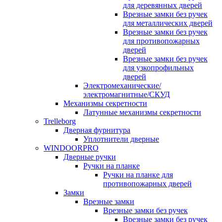
для деревянных дверей
Врезные замки без ручек
для металлических дверей
Врезные замки без ручек
для противопожарных
дверей
Врезные замки без ручек
для узкопрофильных
дверей
Электромеханические/
электромагнитные/СКУД
Механизмы секретности
Латунные механизмы секретности
Trelleborg
Дверная фурнитура
Уплотнители дверные
WINDOORPRO
Дверные ручки
Ручки на планке
Ручки на планке для
противопожарных дверей
Замки
Врезные замки
Врезные замки без ручек
Врезные замки без ручек