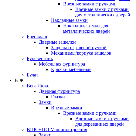
Врезные замки с ручками
Врезные замки с ручками
для металлических дверей
Накладные замки
Накладные замки для
металлических дверей
Брестмаш
Дверные защелки
Защелки с фалевой ручкой
Механизмы/корпуса защелок
Буревестник
Мебельная фурнитура
Крючки мебельные
Булат
В-Ж
Вега Люкс
Дверная фурнитура
Глазки
Замки
Врезные замки
Врезные замки с ручками
Врезные замки с ручками
для деревянных дверей
ВПК НПО Машиностроения
Замки