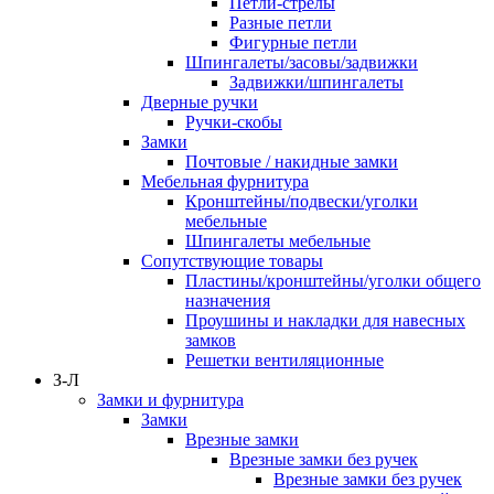
Петли-стрелы
Разные петли
Фигурные петли
Шпингалеты/засовы/задвижки
Задвижки/шпингалеты
Дверные ручки
Ручки-скобы
Замки
Почтовые / накидные замки
Мебельная фурнитура
Кронштейны/подвески/уголки
мебельные
Шпингалеты мебельные
Сопутствующие товары
Пластины/кронштейны/уголки общего
назначения
Проушины и накладки для навесных
замков
Решетки вентиляционные
З-Л
Замки и фурнитура
Замки
Врезные замки
Врезные замки без ручек
Врезные замки без ручек