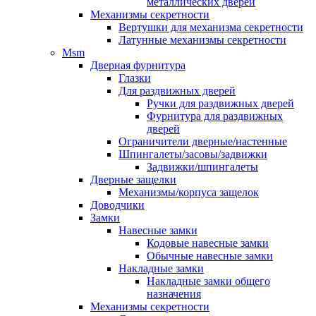
металлических дверей
Механизмы секретности
Вертушки для механизма секретности
Латунные механизмы секретности
Msm
Дверная фурнитура
Глазки
Для раздвижных дверей
Ручки для раздвижных дверей
Фурнитура для раздвижных
дверей
Ограничители дверные/настенные
Шпингалеты/засовы/задвижки
Задвижки/шпингалеты
Дверные защелки
Механизмы/корпуса защелок
Доводчики
Замки
Навесные замки
Кодовые навесные замки
Обычные навесные замки
Накладные замки
Накладные замки общего
назначения
Механизмы секретности