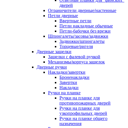
Ответные планки для "финских"
дверей
Ограничители дверные/настенные
Петли дверные
Ввертные петли
Петли накладные обычные
Петли-бабочки без врезки
Шпингалеты/засовы/задвижки
Задвижки/шпингалеты
Торцевые/ригеля
Дверные защелки
Защелки с фалевой ручкой
Механизмы/корпуса защелок
Дверные ручки
Накладки/завертки
Броненакладки
Завертки
Накладки
Ручки на планке
Ручки на планке для
противопожарных дверей
Ручки на планке для
узкопрофильных дверей
Ручки на планке общего
назначения