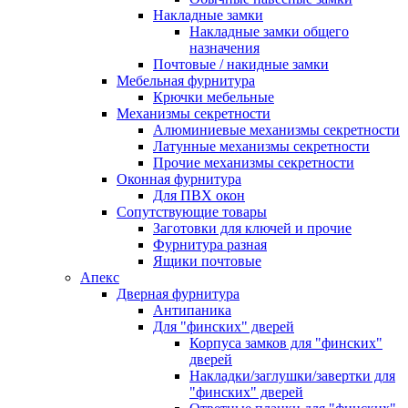
Накладные замки
Накладные замки общего
назначения
Почтовые / накидные замки
Мебельная фурнитура
Крючки мебельные
Механизмы секретности
Алюминиевые механизмы секретности
Латунные механизмы секретности
Прочие механизмы секретности
Оконная фурнитура
Для ПВХ окон
Сопутствующие товары
Заготовки для ключей и прочие
Фурнитура разная
Ящики почтовые
Апекс
Дверная фурнитура
Антипаника
Для "финских" дверей
Корпуса замков для "финских"
дверей
Накладки/заглушки/завертки для
"финских" дверей