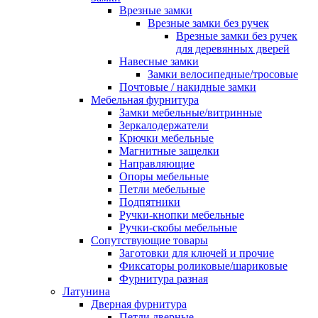
Врезные замки
Врезные замки без ручек
Врезные замки без ручек
для деревянных дверей
Навесные замки
Замки велосипедные/тросовые
Почтовые / накидные замки
Мебельная фурнитура
Замки мебельные/витринные
Зеркалодержатели
Крючки мебельные
Магнитные защелки
Направляющие
Опоры мебельные
Петли мебельные
Подпятники
Ручки-кнопки мебельные
Ручки-скобы мебельные
Сопутствующие товары
Заготовки для ключей и прочие
Фиксаторы роликовые/шариковые
Фурнитура разная
Латунина
Дверная фурнитура
Петли дверные