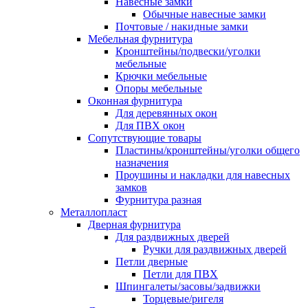
Навесные замки
Обычные навесные замки
Почтовые / накидные замки
Мебельная фурнитура
Кронштейны/подвески/уголки
мебельные
Крючки мебельные
Опоры мебельные
Оконная фурнитура
Для деревянных окон
Для ПВХ окон
Сопутствующие товары
Пластины/кронштейны/уголки общего
назначения
Проушины и накладки для навесных
замков
Фурнитура разная
Металлопласт
Дверная фурнитура
Для раздвижных дверей
Ручки для раздвижных дверей
Петли дверные
Петли для ПВХ
Шпингалеты/засовы/задвижки
Торцевые/ригеля