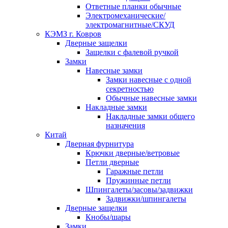
Ответные планки обычные
Электромеханические/
электромагнитные/СКУД
КЭМЗ г. Ковров
Дверные защелки
Защелки с фалевой ручкой
Замки
Навесные замки
Замки навесные с одной
секретностью
Обычные навесные замки
Накладные замки
Накладные замки общего
назначения
Китай
Дверная фурнитура
Крючки дверные/ветровые
Петли дверные
Гаражные петли
Пружинные петли
Шпингалеты/засовы/задвижки
Задвижки/шпингалеты
Дверные защелки
Кнобы/шары
Замки