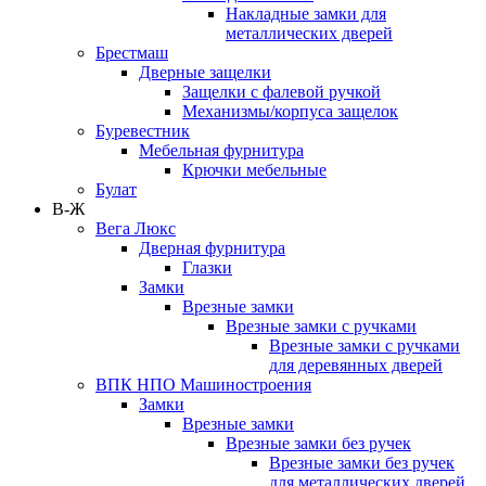
Накладные замки для
металлических дверей
Брестмаш
Дверные защелки
Защелки с фалевой ручкой
Механизмы/корпуса защелок
Буревестник
Мебельная фурнитура
Крючки мебельные
Булат
В-Ж
Вега Люкс
Дверная фурнитура
Глазки
Замки
Врезные замки
Врезные замки с ручками
Врезные замки с ручками
для деревянных дверей
ВПК НПО Машиностроения
Замки
Врезные замки
Врезные замки без ручек
Врезные замки без ручек
для металлических дверей