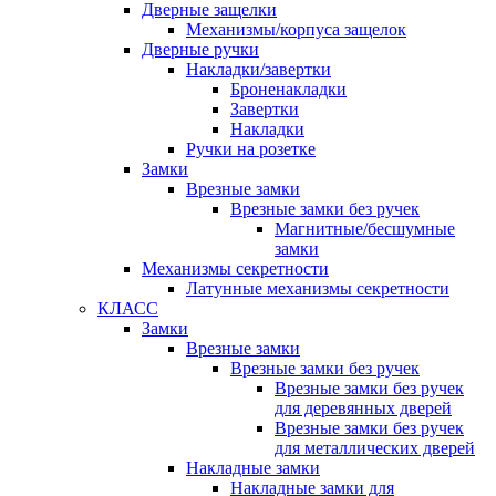
Дверные защелки
Механизмы/корпуса защелок
Дверные ручки
Накладки/завертки
Броненакладки
Завертки
Накладки
Ручки на розетке
Замки
Врезные замки
Врезные замки без ручек
Магнитные/бесшумные
замки
Механизмы секретности
Латунные механизмы секретности
КЛАСС
Замки
Врезные замки
Врезные замки без ручек
Врезные замки без ручек
для деревянных дверей
Врезные замки без ручек
для металлических дверей
Накладные замки
Накладные замки для