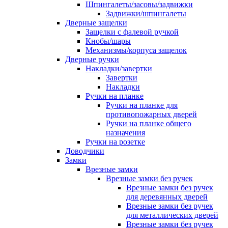
Шпингалеты/засовы/задвижки
Задвижки/шпингалеты
Дверные защелки
Защелки с фалевой ручкой
Кнобы/шары
Механизмы/корпуса защелок
Дверные ручки
Накладки/завертки
Завертки
Накладки
Ручки на планке
Ручки на планке для
противопожарных дверей
Ручки на планке общего
назначения
Ручки на розетке
Доводчики
Замки
Врезные замки
Врезные замки без ручек
Врезные замки без ручек
для деревянных дверей
Врезные замки без ручек
для металлических дверей
Врезные замки без ручек