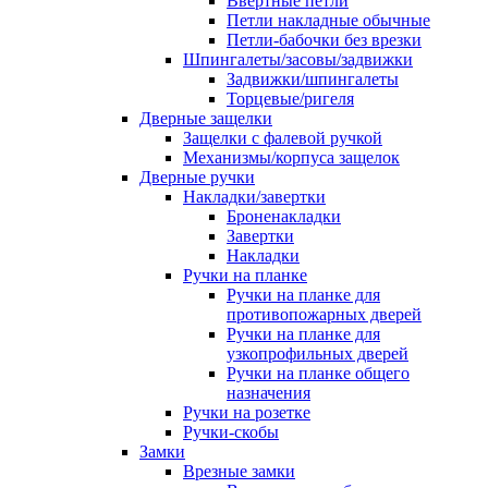
Ввертные петли
Петли накладные обычные
Петли-бабочки без врезки
Шпингалеты/засовы/задвижки
Задвижки/шпингалеты
Торцевые/ригеля
Дверные защелки
Защелки с фалевой ручкой
Механизмы/корпуса защелок
Дверные ручки
Накладки/завертки
Броненакладки
Завертки
Накладки
Ручки на планке
Ручки на планке для
противопожарных дверей
Ручки на планке для
узкопрофильных дверей
Ручки на планке общего
назначения
Ручки на розетке
Ручки-скобы
Замки
Врезные замки