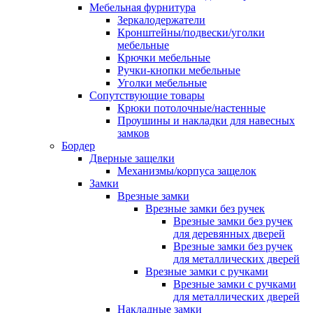
Мебельная фурнитура
Зеркалодержатели
Кронштейны/подвески/уголки
мебельные
Крючки мебельные
Ручки-кнопки мебельные
Уголки мебельные
Сопутствующие товары
Крюки потолочные/настенные
Проушины и накладки для навесных
замков
Бордер
Дверные защелки
Механизмы/корпуса защелок
Замки
Врезные замки
Врезные замки без ручек
Врезные замки без ручек
для деревянных дверей
Врезные замки без ручек
для металлических дверей
Врезные замки с ручками
Врезные замки с ручками
для металлических дверей
Накладные замки