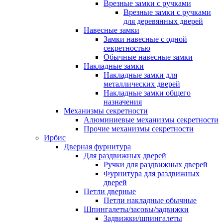
Врезные замки с ручками
Врезные замки с ручками
для деревянных дверей
Навесные замки
Замки навесные с одной
секретностью
Обычные навесные замки
Накладные замки
Накладные замки для
металлических дверей
Накладные замки общего
назначения
Механизмы секретности
Алюминиевые механизмы секретности
Прочие механизмы секретности
Ирбис
Дверная фурнитура
Для раздвижных дверей
Ручки для раздвижных дверей
Фурнитура для раздвижных
дверей
Петли дверные
Петли накладные обычные
Шпингалеты/засовы/задвижки
Задвижки/шпингалеты