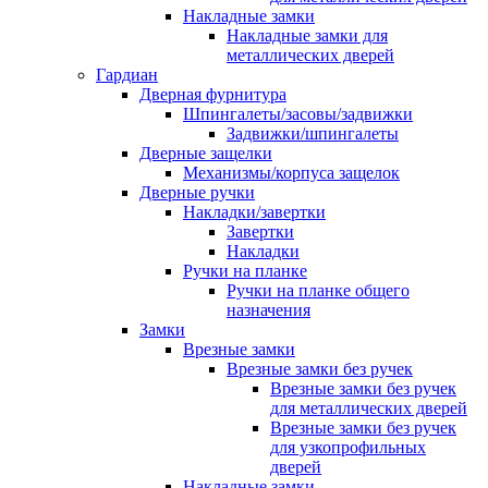
Накладные замки
Накладные замки для
металлических дверей
Гардиан
Дверная фурнитура
Шпингалеты/засовы/задвижки
Задвижки/шпингалеты
Дверные защелки
Механизмы/корпуса защелок
Дверные ручки
Накладки/завертки
Завертки
Накладки
Ручки на планке
Ручки на планке общего
назначения
Замки
Врезные замки
Врезные замки без ручек
Врезные замки без ручек
для металлических дверей
Врезные замки без ручек
для узкопрофильных
дверей
Накладные замки