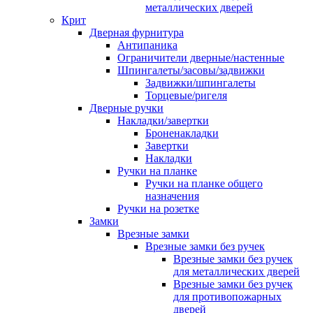
металлических дверей
Крит
Дверная фурнитура
Антипаника
Ограничители дверные/настенные
Шпингалеты/засовы/задвижки
Задвижки/шпингалеты
Торцевые/ригеля
Дверные ручки
Накладки/завертки
Броненакладки
Завертки
Накладки
Ручки на планке
Ручки на планке общего
назначения
Ручки на розетке
Замки
Врезные замки
Врезные замки без ручек
Врезные замки без ручек
для металлических дверей
Врезные замки без ручек
для противопожарных
дверей