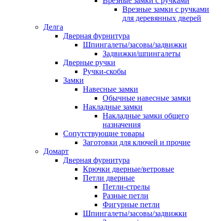
Врезные замки с ручками
Врезные замки с ручками
для деревянных дверей
Делга
Дверная фурнитура
Шпингалеты/засовы/задвижки
Задвижки/шпингалеты
Дверные ручки
Ручки-скобы
Замки
Навесные замки
Обычные навесные замки
Накладные замки
Накладные замки общего
назначения
Сопутствующие товары
Заготовки для ключей и прочие
Домарт
Дверная фурнитура
Крючки дверные/ветровые
Петли дверные
Петли-стрелы
Разные петли
Фигурные петли
Шпингалеты/засовы/задвижки