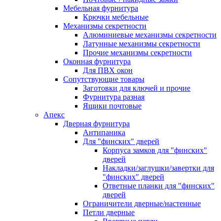
Мебельная фурнитура
Крючки мебельные
Механизмы секретности
Алюминиевые механизмы секретности
Латунные механизмы секретности
Прочие механизмы секретности
Оконная фурнитура
Для ПВХ окон
Сопутствующие товары
Заготовки для ключей и прочие
Фурнитура разная
Ящики почтовые
Апекс
Дверная фурнитура
Антипаника
Для "финских" дверей
Корпуса замков для "финских"
дверей
Накладки/заглушки/завертки для
"финских" дверей
Ответные планки для "финских"
дверей
Ограничители дверные/настенные
Петли дверные