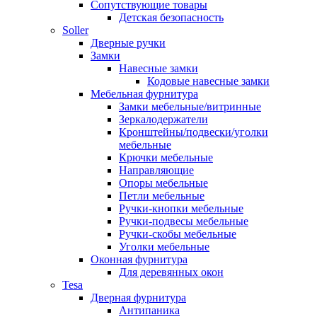
Сопутствующие товары
Детская безопасность
Soller
Дверные ручки
Замки
Навесные замки
Кодовые навесные замки
Мебельная фурнитура
Замки мебельные/витринные
Зеркалодержатели
Кронштейны/подвески/уголки
мебельные
Крючки мебельные
Направляющие
Опоры мебельные
Петли мебельные
Ручки-кнопки мебельные
Ручки-подвесы мебельные
Ручки-скобы мебельные
Уголки мебельные
Оконная фурнитура
Для деревянных окон
Tesa
Дверная фурнитура
Антипаника