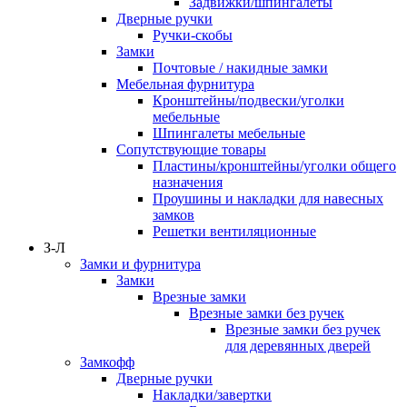
Задвижки/шпингалеты
Дверные ручки
Ручки-скобы
Замки
Почтовые / накидные замки
Мебельная фурнитура
Кронштейны/подвески/уголки
мебельные
Шпингалеты мебельные
Сопутствующие товары
Пластины/кронштейны/уголки общего
назначения
Проушины и накладки для навесных
замков
Решетки вентиляционные
З-Л
Замки и фурнитура
Замки
Врезные замки
Врезные замки без ручек
Врезные замки без ручек
для деревянных дверей
Замкофф
Дверные ручки
Накладки/завертки