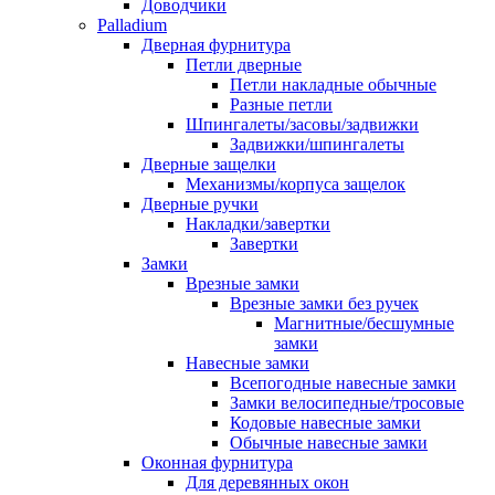
Доводчики
Palladium
Дверная фурнитура
Петли дверные
Петли накладные обычные
Разные петли
Шпингалеты/засовы/задвижки
Задвижки/шпингалеты
Дверные защелки
Механизмы/корпуса защелок
Дверные ручки
Накладки/завертки
Завертки
Замки
Врезные замки
Врезные замки без ручек
Магнитные/бесшумные
замки
Навесные замки
Всепогодные навесные замки
Замки велосипедные/тросовые
Кодовые навесные замки
Обычные навесные замки
Оконная фурнитура
Для деревянных окон