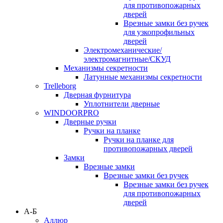
для противопожарных
дверей
Врезные замки без ручек
для узкопрофильных
дверей
Электромеханические/
электромагнитные/СКУД
Механизмы секретности
Латунные механизмы секретности
Trelleborg
Дверная фурнитура
Уплотнители дверные
WINDOORPRO
Дверные ручки
Ручки на планке
Ручки на планке для
противопожарных дверей
Замки
Врезные замки
Врезные замки без ручек
Врезные замки без ручек
для противопожарных
дверей
А-Б
Аллюр