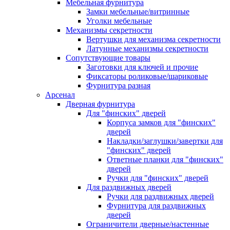
Мебельная фурнитура
Замки мебельные/витринные
Уголки мебельные
Механизмы секретности
Вертушки для механизма секретности
Латунные механизмы секретности
Сопутствующие товары
Заготовки для ключей и прочие
Фиксаторы роликовые/шариковые
Фурнитура разная
Арсенал
Дверная фурнитура
Для "финских" дверей
Корпуса замков для "финских"
дверей
Накладки/заглушки/завертки для
"финских" дверей
Ответные планки для "финских"
дверей
Ручки для "финских" дверей
Для раздвижных дверей
Ручки для раздвижных дверей
Фурнитура для раздвижных
дверей
Ограничители дверные/настенные