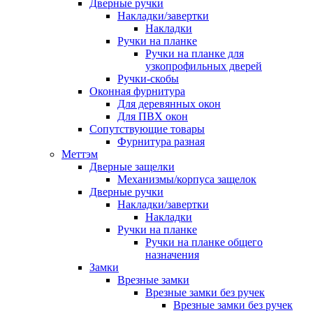
Дверные ручки
Накладки/завертки
Накладки
Ручки на планке
Ручки на планке для
узкопрофильных дверей
Ручки-скобы
Оконная фурнитура
Для деревянных окон
Для ПВХ окон
Сопутствующие товары
Фурнитура разная
Меттэм
Дверные защелки
Механизмы/корпуса защелок
Дверные ручки
Накладки/завертки
Накладки
Ручки на планке
Ручки на планке общего
назначения
Замки
Врезные замки
Врезные замки без ручек
Врезные замки без ручек