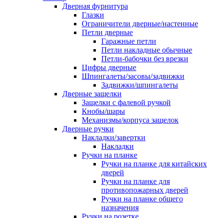
Дверная фурнитура
Глазки
Ограничители дверные/настенные
Петли дверные
Гаражные петли
Петли накладные обычные
Петли-бабочки без врезки
Цифры дверные
Шпингалеты/засовы/задвижки
Задвижки/шпингалеты
Дверные защелки
Защелки с фалевой ручкой
Кнобы/шары
Механизмы/корпуса защелок
Дверные ручки
Накладки/завертки
Накладки
Ручки на планке
Ручки на планке для китайских
дверей
Ручки на планке для
противопожарных дверей
Ручки на планке общего
назначения
Ручки на розетке