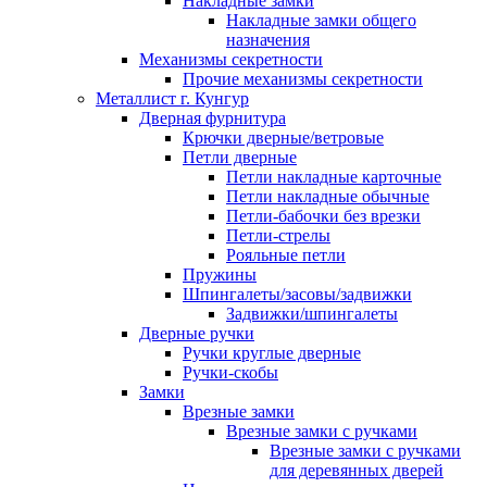
Накладные замки
Накладные замки общего
назначения
Механизмы секретности
Прочие механизмы секретности
Металлист г. Кунгур
Дверная фурнитура
Крючки дверные/ветровые
Петли дверные
Петли накладные карточные
Петли накладные обычные
Петли-бабочки без врезки
Петли-стрелы
Рояльные петли
Пружины
Шпингалеты/засовы/задвижки
Задвижки/шпингалеты
Дверные ручки
Ручки круглые дверные
Ручки-скобы
Замки
Врезные замки
Врезные замки с ручками
Врезные замки с ручками
для деревянных дверей