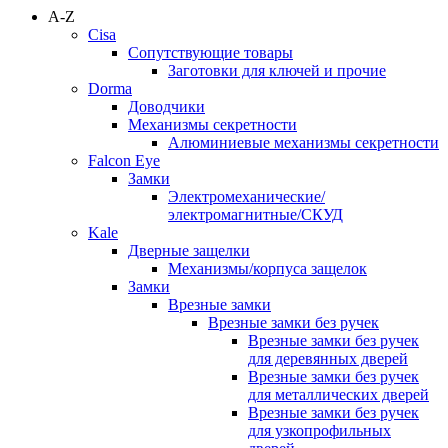
A-Z
Cisa
Сопутствующие товары
Заготовки для ключей и прочие
Dorma
Доводчики
Механизмы секретности
Алюминиевые механизмы секретности
Falcon Eye
Замки
Электромеханические/
электромагнитные/СКУД
Kale
Дверные защелки
Механизмы/корпуса защелок
Замки
Врезные замки
Врезные замки без ручек
Врезные замки без ручек
для деревянных дверей
Врезные замки без ручек
для металлических дверей
Врезные замки без ручек
для узкопрофильных