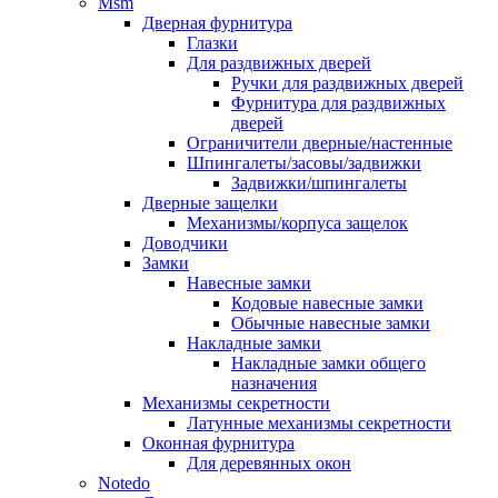
Msm
Дверная фурнитура
Глазки
Для раздвижных дверей
Ручки для раздвижных дверей
Фурнитура для раздвижных
дверей
Ограничители дверные/настенные
Шпингалеты/засовы/задвижки
Задвижки/шпингалеты
Дверные защелки
Механизмы/корпуса защелок
Доводчики
Замки
Навесные замки
Кодовые навесные замки
Обычные навесные замки
Накладные замки
Накладные замки общего
назначения
Механизмы секретности
Латунные механизмы секретности
Оконная фурнитура
Для деревянных окон
Notedo