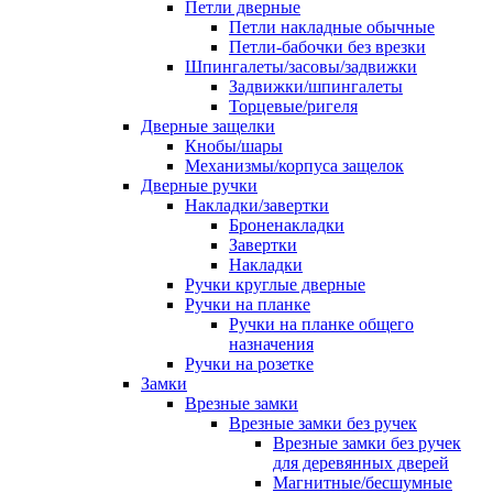
Петли дверные
Петли накладные обычные
Петли-бабочки без врезки
Шпингалеты/засовы/задвижки
Задвижки/шпингалеты
Торцевые/ригеля
Дверные защелки
Кнобы/шары
Механизмы/корпуса защелок
Дверные ручки
Накладки/завертки
Броненакладки
Завертки
Накладки
Ручки круглые дверные
Ручки на планке
Ручки на планке общего
назначения
Ручки на розетке
Замки
Врезные замки
Врезные замки без ручек
Врезные замки без ручек
для деревянных дверей
Магнитные/бесшумные