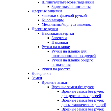
Шпингалеты/засовы/задвижки
Задвижки/шпингалеты
Дверные защелки
Защелки с фалевой ручкой
Кнобы/шары
Механизмы/корпуса защелок
Дверные ручки
Накладки/завертки
Завертки
Накладки
Ручки на планке
Ручки на планке для
противопожарных дверей
Ручки на планке общего
назначения
Ручки на розетке
Доводчики
Замки
Врезные замки
Врезные замки без ручек
Врезные замки без ручек
для деревянных дверей
Врезные замки без ручек
для металлических дверей
Врезные замки без ручек