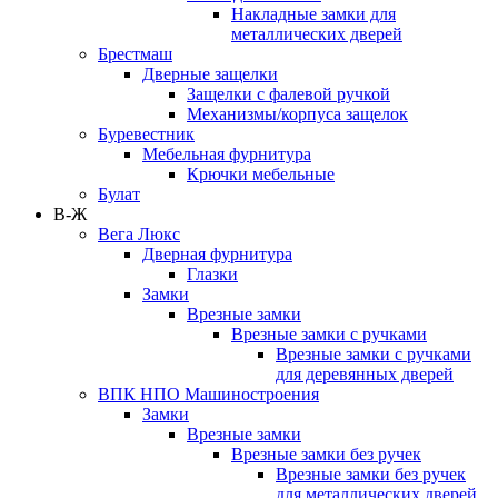
Накладные замки для
металлических дверей
Брестмаш
Дверные защелки
Защелки с фалевой ручкой
Механизмы/корпуса защелок
Буревестник
Мебельная фурнитура
Крючки мебельные
Булат
В-Ж
Вега Люкс
Дверная фурнитура
Глазки
Замки
Врезные замки
Врезные замки с ручками
Врезные замки с ручками
для деревянных дверей
ВПК НПО Машиностроения
Замки
Врезные замки
Врезные замки без ручек
Врезные замки без ручек
для металлических дверей