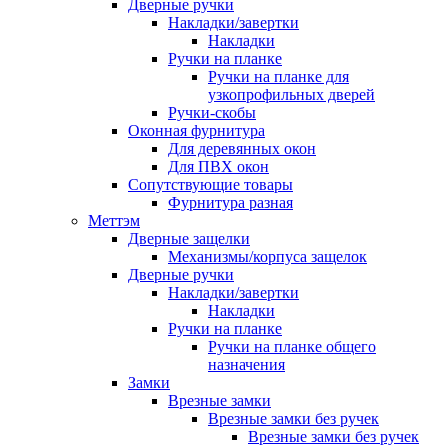
Дверные ручки
Накладки/завертки
Накладки
Ручки на планке
Ручки на планке для
узкопрофильных дверей
Ручки-скобы
Оконная фурнитура
Для деревянных окон
Для ПВХ окон
Сопутствующие товары
Фурнитура разная
Меттэм
Дверные защелки
Механизмы/корпуса защелок
Дверные ручки
Накладки/завертки
Накладки
Ручки на планке
Ручки на планке общего
назначения
Замки
Врезные замки
Врезные замки без ручек
Врезные замки без ручек