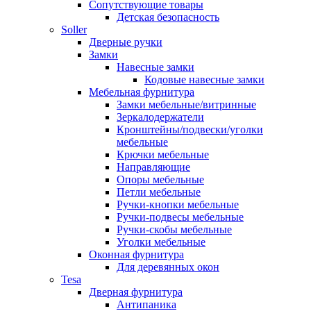
Сопутствующие товары
Детская безопасность
Soller
Дверные ручки
Замки
Навесные замки
Кодовые навесные замки
Мебельная фурнитура
Замки мебельные/витринные
Зеркалодержатели
Кронштейны/подвески/уголки
мебельные
Крючки мебельные
Направляющие
Опоры мебельные
Петли мебельные
Ручки-кнопки мебельные
Ручки-подвесы мебельные
Ручки-скобы мебельные
Уголки мебельные
Оконная фурнитура
Для деревянных окон
Tesa
Дверная фурнитура
Антипаника