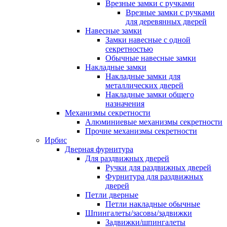
Врезные замки с ручками
Врезные замки с ручками
для деревянных дверей
Навесные замки
Замки навесные с одной
секретностью
Обычные навесные замки
Накладные замки
Накладные замки для
металлических дверей
Накладные замки общего
назначения
Механизмы секретности
Алюминиевые механизмы секретности
Прочие механизмы секретности
Ирбис
Дверная фурнитура
Для раздвижных дверей
Ручки для раздвижных дверей
Фурнитура для раздвижных
дверей
Петли дверные
Петли накладные обычные
Шпингалеты/засовы/задвижки
Задвижки/шпингалеты