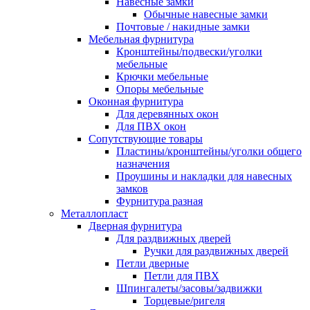
Навесные замки
Обычные навесные замки
Почтовые / накидные замки
Мебельная фурнитура
Кронштейны/подвески/уголки
мебельные
Крючки мебельные
Опоры мебельные
Оконная фурнитура
Для деревянных окон
Для ПВХ окон
Сопутствующие товары
Пластины/кронштейны/уголки общего
назначения
Проушины и накладки для навесных
замков
Фурнитура разная
Металлопласт
Дверная фурнитура
Для раздвижных дверей
Ручки для раздвижных дверей
Петли дверные
Петли для ПВХ
Шпингалеты/засовы/задвижки
Торцевые/ригеля