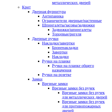
металлических дверей
Крит
Дверная фурнитура
Антипаника
Ограничители дверные/настенные
Шпингалеты/засовы/задвижки
Задвижки/шпингалеты
Торцевые/ригеля
Дверные ручки
Накладки/завертки
Броненакладки
Завертки
Накладки
Ручки на планке
Ручки на планке общего
назначения
Ручки на розетке
Замки
Врезные замки
Врезные замки без ручек
Врезные замки без ручек
для металлических дверей
Врезные замки без ручек
для противопожарных
дверей