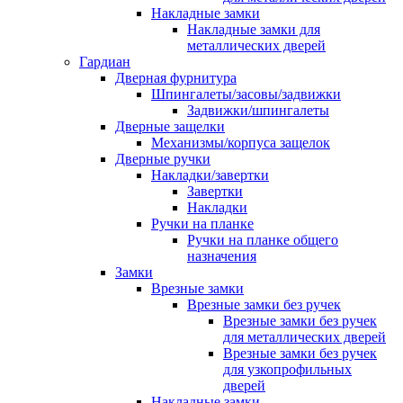
Накладные замки
Накладные замки для
металлических дверей
Гардиан
Дверная фурнитура
Шпингалеты/засовы/задвижки
Задвижки/шпингалеты
Дверные защелки
Механизмы/корпуса защелок
Дверные ручки
Накладки/завертки
Завертки
Накладки
Ручки на планке
Ручки на планке общего
назначения
Замки
Врезные замки
Врезные замки без ручек
Врезные замки без ручек
для металлических дверей
Врезные замки без ручек
для узкопрофильных
дверей
Накладные замки