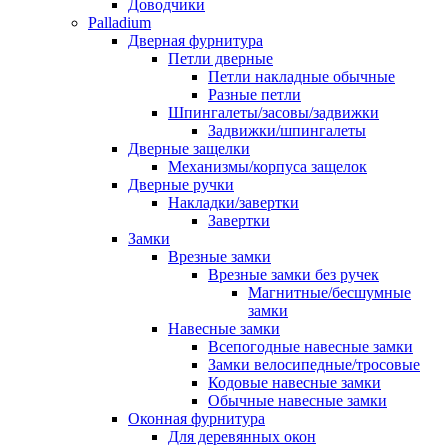
Доводчики
Palladium
Дверная фурнитура
Петли дверные
Петли накладные обычные
Разные петли
Шпингалеты/засовы/задвижки
Задвижки/шпингалеты
Дверные защелки
Механизмы/корпуса защелок
Дверные ручки
Накладки/завертки
Завертки
Замки
Врезные замки
Врезные замки без ручек
Магнитные/бесшумные
замки
Навесные замки
Всепогодные навесные замки
Замки велосипедные/тросовые
Кодовые навесные замки
Обычные навесные замки
Оконная фурнитура
Для деревянных окон