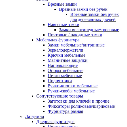
Врезные замки
Врезные замки без ручек
Врезные замки без ручек
для деревянных дверей
Навесные замки
Замки велосипедные/тросовые
Почтовые / накидные замки
Мебельная фурнитура
Замки мебельные/витринные
Зеркалодержатели
Крючки мебельные
Магнитные защелки
Направляющие
Опоры мебельные
Петли мебельные
Подпятники
Ручки-кнопки мебельные
Ручки-скобы мебельные
Сопутствующие товары
Заготовки для ключей и прочие
Фиксаторы роликовые/шариковые
Фурнитура разная
Латунина
Дверная фурнитура
Петли дверные