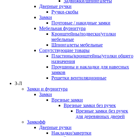
Задвижки/шпингалеты
Дверные ручки
Ручки-скобы
Замки
Почтовые / накидные замки
Мебельная фурнитура
Кронштейны/подвески/уголки
мебельные
Шпингалеты мебельные
Сопутствующие товары
Пластины/кронштейны/уголки общего
назначения
Проушины и накладки для навесных
замков
Решетки вентиляционные
З-Л
Замки и фурнитура
Замки
Врезные замки
Врезные замки без ручек
Врезные замки без ручек
для деревянных дверей
Замкофф
Дверные ручки
Накладки/завертки