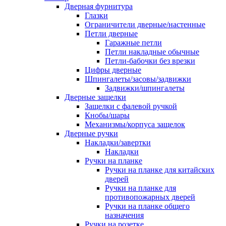
Дверная фурнитура
Глазки
Ограничители дверные/настенные
Петли дверные
Гаражные петли
Петли накладные обычные
Петли-бабочки без врезки
Цифры дверные
Шпингалеты/засовы/задвижки
Задвижки/шпингалеты
Дверные защелки
Защелки с фалевой ручкой
Кнобы/шары
Механизмы/корпуса защелок
Дверные ручки
Накладки/завертки
Накладки
Ручки на планке
Ручки на планке для китайских
дверей
Ручки на планке для
противопожарных дверей
Ручки на планке общего
назначения
Ручки на розетке