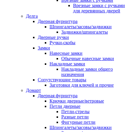
Врезные замки с ручками
Врезные замки с ручками
для деревянных дверей
Делга
Дверная фурнитура
Шпингалеты/засовы/задвижки
Задвижки/шпингалеты
Дверные ручки
Ручки-скобы
Замки
Навесные замки
Обычные навесные замки
Накладные замки
Накладные замки общего
назначения
Сопутствующие товары
Заготовки для ключей и прочие
Домарт
Дверная фурнитура
Крючки дверные/ветровые
Петли дверные
Петли-стрелы
Разные петли
Фигурные петли
Шпингалеты/засовы/задвижки