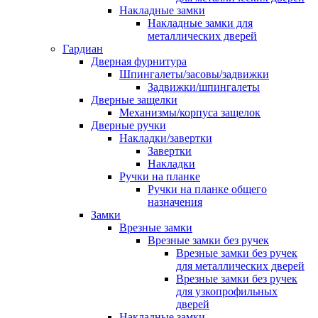
Накладные замки
Накладные замки для
металлических дверей
Гардиан
Дверная фурнитура
Шпингалеты/засовы/задвижки
Задвижки/шпингалеты
Дверные защелки
Механизмы/корпуса защелок
Дверные ручки
Накладки/завертки
Завертки
Накладки
Ручки на планке
Ручки на планке общего
назначения
Замки
Врезные замки
Врезные замки без ручек
Врезные замки без ручек
для металлических дверей
Врезные замки без ручек
для узкопрофильных
дверей
Накладные замки