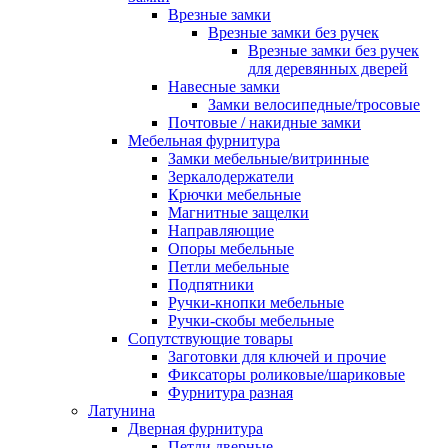
Врезные замки
Врезные замки без ручек
Врезные замки без ручек
для деревянных дверей
Навесные замки
Замки велосипедные/тросовые
Почтовые / накидные замки
Мебельная фурнитура
Замки мебельные/витринные
Зеркалодержатели
Крючки мебельные
Магнитные защелки
Направляющие
Опоры мебельные
Петли мебельные
Подпятники
Ручки-кнопки мебельные
Ручки-скобы мебельные
Сопутствующие товары
Заготовки для ключей и прочие
Фиксаторы роликовые/шариковые
Фурнитура разная
Латунина
Дверная фурнитура
Петли дверные