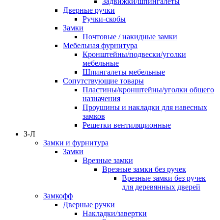
Задвижки/шпингалеты
Дверные ручки
Ручки-скобы
Замки
Почтовые / накидные замки
Мебельная фурнитура
Кронштейны/подвески/уголки
мебельные
Шпингалеты мебельные
Сопутствующие товары
Пластины/кронштейны/уголки общего
назначения
Проушины и накладки для навесных
замков
Решетки вентиляционные
З-Л
Замки и фурнитура
Замки
Врезные замки
Врезные замки без ручек
Врезные замки без ручек
для деревянных дверей
Замкофф
Дверные ручки
Накладки/завертки