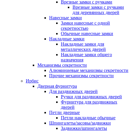
Врезные замки с ручками
Врезные замки с ручками
для деревянных дверей
Навесные замки
Замки навесные с одной
секретностью
Обычные навесные замки
Накладные замки
Накладные замки для
металлических дверей
Накладные замки общего
назначения
Механизмы секретности
Алюминиевые механизмы секретности
Прочие механизмы секретности
Ирбис
Дверная фурнитура
Для раздвижных дверей
Ручки для раздвижных дверей
Фурнитура для раздвижных
дверей
Петли дверные
Петли накладные обычные
Шпингалеты/засовы/задвижки
Задвижки/шпингалеты