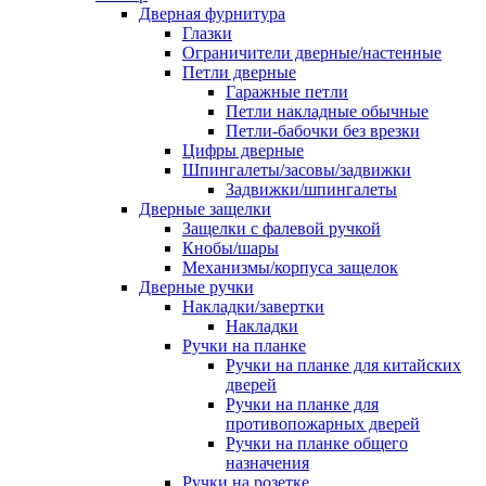
Дверная фурнитура
Глазки
Ограничители дверные/настенные
Петли дверные
Гаражные петли
Петли накладные обычные
Петли-бабочки без врезки
Цифры дверные
Шпингалеты/засовы/задвижки
Задвижки/шпингалеты
Дверные защелки
Защелки с фалевой ручкой
Кнобы/шары
Механизмы/корпуса защелок
Дверные ручки
Накладки/завертки
Накладки
Ручки на планке
Ручки на планке для китайских
дверей
Ручки на планке для
противопожарных дверей
Ручки на планке общего
назначения
Ручки на розетке