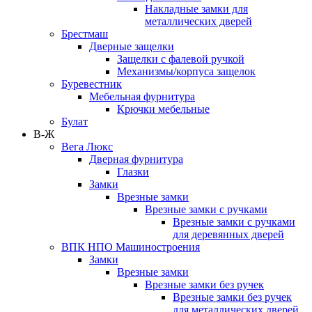
Накладные замки для
металлических дверей
Брестмаш
Дверные защелки
Защелки с фалевой ручкой
Механизмы/корпуса защелок
Буревестник
Мебельная фурнитура
Крючки мебельные
Булат
В-Ж
Вега Люкс
Дверная фурнитура
Глазки
Замки
Врезные замки
Врезные замки с ручками
Врезные замки с ручками
для деревянных дверей
ВПК НПО Машиностроения
Замки
Врезные замки
Врезные замки без ручек
Врезные замки без ручек
для металлических дверей