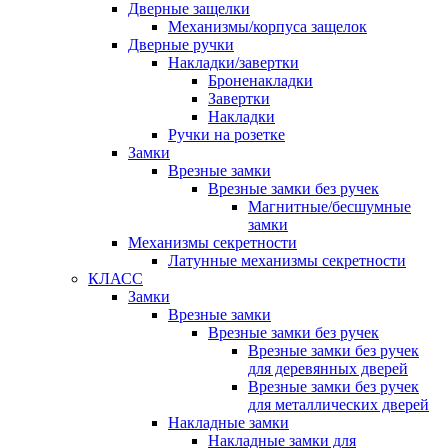
Дверные защелки
Механизмы/корпуса защелок
Дверные ручки
Накладки/завертки
Броненакладки
Завертки
Накладки
Ручки на розетке
Замки
Врезные замки
Врезные замки без ручек
Магнитные/бесшумные
замки
Механизмы секретности
Латунные механизмы секретности
КЛАСС
Замки
Врезные замки
Врезные замки без ручек
Врезные замки без ручек
для деревянных дверей
Врезные замки без ручек
для металлических дверей
Накладные замки
Накладные замки для