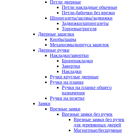
Петли дверные
Петли накладные обычные
Петли-бабочки без врезки
Шпингалеты/засовы/задвижки
Задвижки/шпингалеты
Торцевые/ригеля
Дверные защелки
Кнобы/шары
Механизмы/корпуса защелок
Дверные ручки
Накладки/завертки
Броненакладки
Завертки
Накладки
Ручки круглые дверные
Ручки на планке
Ручки на планке общего
назначения
Ручки на розетке
Замки
Врезные замки
Врезные замки без ручек
Врезные замки без ручек
для деревянных дверей
Магнитные/бесшумные