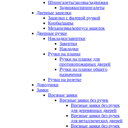
Шпингалеты/засовы/задвижки
Задвижки/шпингалеты
Дверные защелки
Защелки с фалевой ручкой
Кнобы/шары
Механизмы/корпуса защелок
Дверные ручки
Накладки/завертки
Завертки
Накладки
Ручки на планке
Ручки на планке для
противопожарных дверей
Ручки на планке общего
назначения
Ручки на розетке
Доводчики
Замки
Врезные замки
Врезные замки без ручек
Врезные замки без ручек
для деревянных дверей
Врезные замки без ручек
для металлических дверей
Врезные замки без ручек