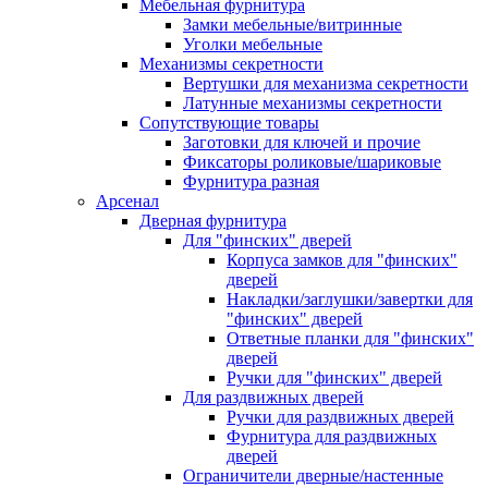
Мебельная фурнитура
Замки мебельные/витринные
Уголки мебельные
Механизмы секретности
Вертушки для механизма секретности
Латунные механизмы секретности
Сопутствующие товары
Заготовки для ключей и прочие
Фиксаторы роликовые/шариковые
Фурнитура разная
Арсенал
Дверная фурнитура
Для "финских" дверей
Корпуса замков для "финских"
дверей
Накладки/заглушки/завертки для
"финских" дверей
Ответные планки для "финских"
дверей
Ручки для "финских" дверей
Для раздвижных дверей
Ручки для раздвижных дверей
Фурнитура для раздвижных
дверей
Ограничители дверные/настенные