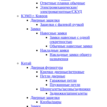
Ответные планки обычные
Электромеханические/
электромагнитные/СКУД
КЭМЗ г. Ковров
Дверные защелки
Защелки с фалевой ручкой
Замки
Навесные замки
Замки навесные с одной
секретностью
Обычные навесные замки
Накладные замки
Накладные замки общего
назначения
Китай
Дверная фурнитура
Крючки дверные/ветровые
Петли дверные
Гаражные петли
Пружинные петли
Шпингалеты/засовы/задвижки
Задвижки/шпингалеты
Дверные защелки
Кнобы/шары
Замки