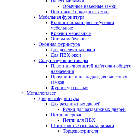
Навесные замки
Обычные навесные замки
Почтовые / накидные замки
Мебельная фурнитура
Кронштейны/подвески/уголки
мебельные
Крючки мебельные
Опоры мебельные
Оконная фурнитура
Для деревянных окон
Для ПВХ окон
Сопутствующие товары
Пластины/кронштейны/уголки общего
назначения
Проушины и накладки для навесных
замков
Фурнитура разная
Металлопласт
Дверная фурнитура
Для раздвижных дверей
Ручки для раздвижных дверей
Петли дверные
Петли для ПВХ
Шпингалеты/засовы/задвижки
Торцевые/ригеля