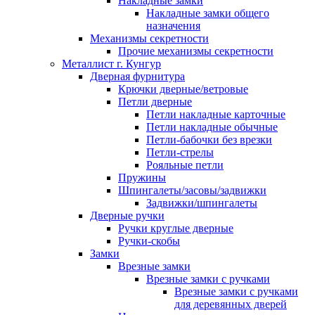
Накладные замки
Накладные замки общего
назначения
Механизмы секретности
Прочие механизмы секретности
Металлист г. Кунгур
Дверная фурнитура
Крючки дверные/ветровые
Петли дверные
Петли накладные карточные
Петли накладные обычные
Петли-бабочки без врезки
Петли-стрелы
Рояльные петли
Пружины
Шпингалеты/засовы/задвижки
Задвижки/шпингалеты
Дверные ручки
Ручки круглые дверные
Ручки-скобы
Замки
Врезные замки
Врезные замки с ручками
Врезные замки с ручками
для деревянных дверей