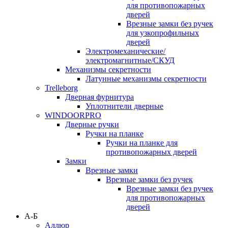
для противопожарных
дверей
Врезные замки без ручек
для узкопрофильных
дверей
Электромеханические/
электромагнитные/СКУД
Механизмы секретности
Латунные механизмы секретности
Trelleborg
Дверная фурнитура
Уплотнители дверные
WINDOORPRO
Дверные ручки
Ручки на планке
Ручки на планке для
противопожарных дверей
Замки
Врезные замки
Врезные замки без ручек
Врезные замки без ручек
для противопожарных
дверей
А-Б
Аллюр