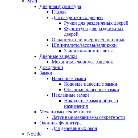
Msm
Дверная фурнитура
Глазки
Для раздвижных дверей
Ручки для раздвижных дверей
Фурнитура для раздвижных
дверей
Ограничители дверные/настенные
Шпингалеты/засовы/задвижки
Задвижки/шпингалеты
Дверные защелки
Механизмы/корпуса защелок
Доводчики
Замки
Навесные замки
Кодовые навесные замки
Обычные навесные замки
Накладные замки
Накладные замки общего
назначения
Механизмы секретности
Латунные механизмы секретности
Оконная фурнитура
Для деревянных окон
Notedo