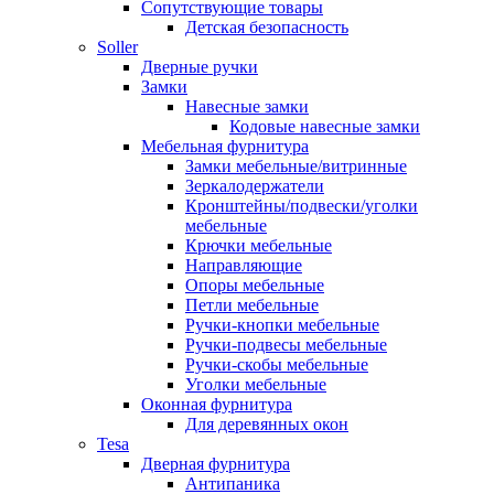
Сопутствующие товары
Детская безопасность
Soller
Дверные ручки
Замки
Навесные замки
Кодовые навесные замки
Мебельная фурнитура
Замки мебельные/витринные
Зеркалодержатели
Кронштейны/подвески/уголки
мебельные
Крючки мебельные
Направляющие
Опоры мебельные
Петли мебельные
Ручки-кнопки мебельные
Ручки-подвесы мебельные
Ручки-скобы мебельные
Уголки мебельные
Оконная фурнитура
Для деревянных окон
Tesa
Дверная фурнитура
Антипаника