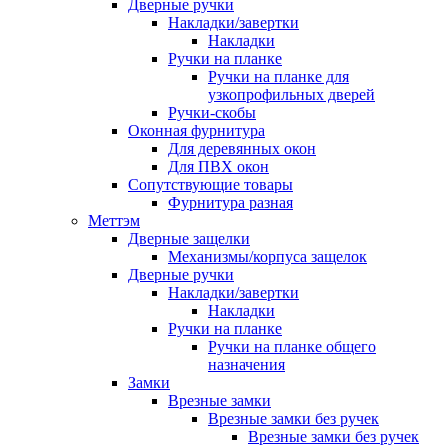
Дверные ручки
Накладки/завертки
Накладки
Ручки на планке
Ручки на планке для
узкопрофильных дверей
Ручки-скобы
Оконная фурнитура
Для деревянных окон
Для ПВХ окон
Сопутствующие товары
Фурнитура разная
Меттэм
Дверные защелки
Механизмы/корпуса защелок
Дверные ручки
Накладки/завертки
Накладки
Ручки на планке
Ручки на планке общего
назначения
Замки
Врезные замки
Врезные замки без ручек
Врезные замки без ручек