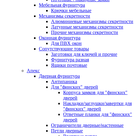
Мебельная фурнитура
Крючки мебельные
Механизмы секретности
Алюминиевые механизмы секретности
Латунные механизмы секретности
Прочие механизмы секретности
Оконная фурнитура
Для ПВХ окон
Сопутствующие товары
Заготовки для ключей и прочие
Фурнитура разная
Ящики почтовые
Апекс
Дверная фурнитура
Антипаника
Для "финских" дверей
Корпуса замков для "финских"
дверей
Накладки/заглушки/завертки для
"финских" дверей
Ответные планки для "финских"
дверей
Ограничители дверные/настенные
Петли дверные