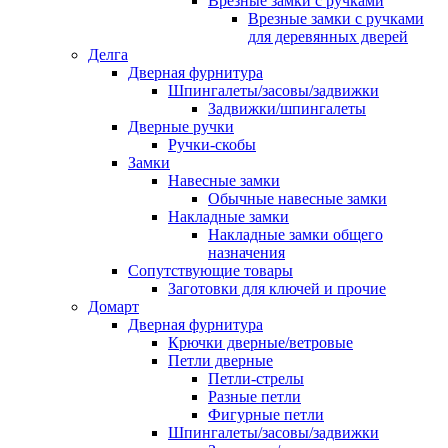
Врезные замки с ручками
Врезные замки с ручками
для деревянных дверей
Делга
Дверная фурнитура
Шпингалеты/засовы/задвижки
Задвижки/шпингалеты
Дверные ручки
Ручки-скобы
Замки
Навесные замки
Обычные навесные замки
Накладные замки
Накладные замки общего
назначения
Сопутствующие товары
Заготовки для ключей и прочие
Домарт
Дверная фурнитура
Крючки дверные/ветровые
Петли дверные
Петли-стрелы
Разные петли
Фигурные петли
Шпингалеты/засовы/задвижки