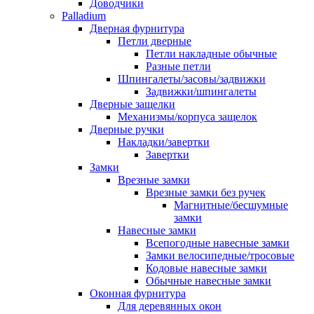
Доводчики
Palladium
Дверная фурнитура
Петли дверные
Петли накладные обычные
Разные петли
Шпингалеты/засовы/задвижки
Задвижки/шпингалеты
Дверные защелки
Механизмы/корпуса защелок
Дверные ручки
Накладки/завертки
Завертки
Замки
Врезные замки
Врезные замки без ручек
Магнитные/бесшумные
замки
Навесные замки
Всепогодные навесные замки
Замки велосипедные/тросовые
Кодовые навесные замки
Обычные навесные замки
Оконная фурнитура
Для деревянных окон