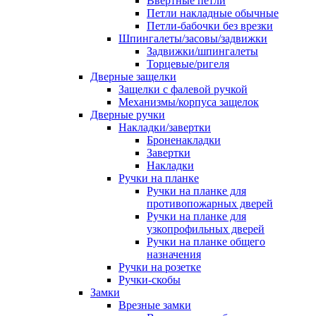
Ввертные петли
Петли накладные обычные
Петли-бабочки без врезки
Шпингалеты/засовы/задвижки
Задвижки/шпингалеты
Торцевые/ригеля
Дверные защелки
Защелки с фалевой ручкой
Механизмы/корпуса защелок
Дверные ручки
Накладки/завертки
Броненакладки
Завертки
Накладки
Ручки на планке
Ручки на планке для
противопожарных дверей
Ручки на планке для
узкопрофильных дверей
Ручки на планке общего
назначения
Ручки на розетке
Ручки-скобы
Замки
Врезные замки