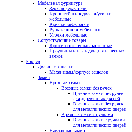
Мебельная фурнитура
Зеркалодержатели
Кронштейны/подвески/уголки
мебельные
Крючки мебельные
Ручки-кнопки мебельные
Уголки мебельные
Сопутствующие товары
Крюки потолочные/настенные
Проушины и накладки для навесных
замков
Бордер
Дверные защелки
Механизмы/корпуса защелок
Замки
Врезные замки
Врезные замки без ручек
Врезные замки без ручек
для деревянных дверей
Врезные замки без ручек
для металлических дверей
Врезные замки с ручками
Врезные замки с ручками
для металлических дверей
Накладные замки