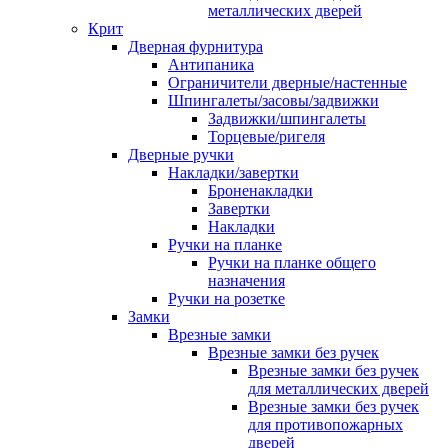
металлических дверей
Крит
Дверная фурнитура
Антипаника
Ограничители дверные/настенные
Шпингалеты/засовы/задвижки
Задвижки/шпингалеты
Торцевые/ригеля
Дверные ручки
Накладки/завертки
Броненакладки
Завертки
Накладки
Ручки на планке
Ручки на планке общего
назначения
Ручки на розетке
Замки
Врезные замки
Врезные замки без ручек
Врезные замки без ручек
для металлических дверей
Врезные замки без ручек
для противопожарных
дверей