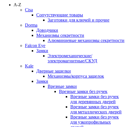
A-Z
Cisa
Сопутствующие товары
Заготовки для ключей и прочие
Dorma
Доводчики
Механизмы секретности
Алюминиевые механизмы секретности
Falcon Eye
Замки
Электромеханические/
электромагнитные/СКУД
Kale
Дверные защелки
Механизмы/корпуса защелок
Замки
Врезные замки
Врезные замки без ручек
Врезные замки без ручек
для деревянных дверей
Врезные замки без ручек
для металлических дверей
Врезные замки без ручек
для узкопрофильных