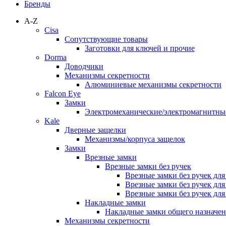
Бренды
A-Z
Cisa
Сопутствующие товары
Заготовки для ключей и прочие
Dorma
Доводчики
Механизмы секретности
Алюминиевые механизмы секретности
Falcon Eye
Замки
Электромеханические/электромагнитн
Kale
Дверные защелки
Механизмы/корпуса защелок
Замки
Врезные замки
Врезные замки без ручек
Врезные замки без ручек дл
Врезные замки без ручек дл
Врезные замки без ручек дл
Накладные замки
Накладные замки общего назначе
Механизмы секретности