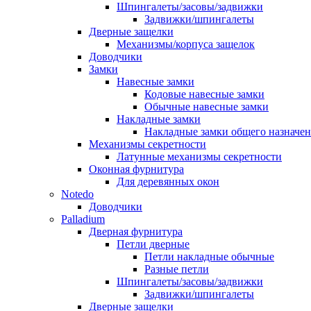
Шпингалеты/засовы/задвижки
Задвижки/шпингалеты
Дверные защелки
Механизмы/корпуса защелок
Доводчики
Замки
Навесные замки
Кодовые навесные замки
Обычные навесные замки
Накладные замки
Накладные замки общего назначе
Механизмы секретности
Латунные механизмы секретности
Оконная фурнитура
Для деревянных окон
Notedo
Доводчики
Palladium
Дверная фурнитура
Петли дверные
Петли накладные обычные
Разные петли
Шпингалеты/засовы/задвижки
Задвижки/шпингалеты
Дверные защелки