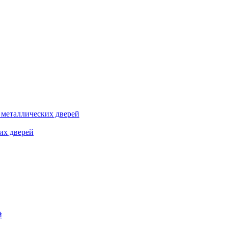
я металлических дверей
их дверей
й