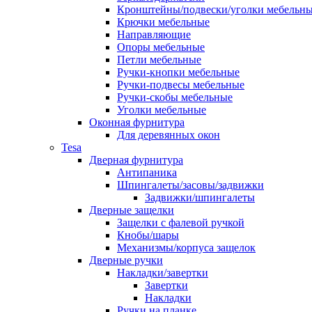
Кронштейны/подвески/уголки мебельн
Крючки мебельные
Направляющие
Опоры мебельные
Петли мебельные
Ручки-кнопки мебельные
Ручки-подвесы мебельные
Ручки-скобы мебельные
Уголки мебельные
Оконная фурнитура
Для деревянных окон
Tesa
Дверная фурнитура
Антипаника
Шпингалеты/засовы/задвижки
Задвижки/шпингалеты
Дверные защелки
Защелки с фалевой ручкой
Кнобы/шары
Механизмы/корпуса защелок
Дверные ручки
Накладки/завертки
Завертки
Накладки
Ручки на планке