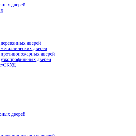
рных дверей
ия
я деревянных дверей
я металлических дверей
я противопожарных дверей
я узкопрофильных дверей
ые/СКУД
рных дверей
я противопожарных дверей