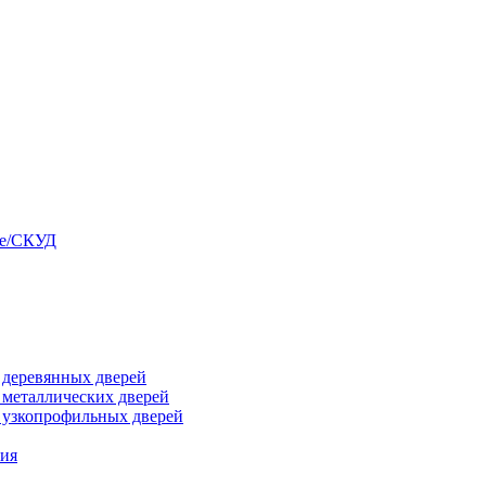
ые/СКУД
я деревянных дверей
я металлических дверей
я узкопрофильных дверей
ния