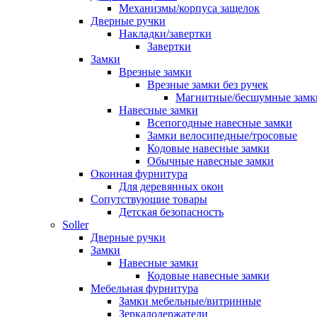
Механизмы/корпуса защелок
Дверные ручки
Накладки/завертки
Завертки
Замки
Врезные замки
Врезные замки без ручек
Магнитные/бесшумные замк
Навесные замки
Всепогодные навесные замки
Замки велосипедные/тросовые
Кодовые навесные замки
Обычные навесные замки
Оконная фурнитура
Для деревянных окон
Сопутствующие товары
Детская безопасность
Soller
Дверные ручки
Замки
Навесные замки
Кодовые навесные замки
Мебельная фурнитура
Замки мебельные/витринные
Зеркалодержатели