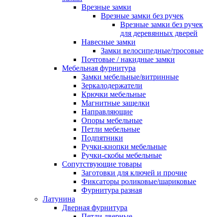
Врезные замки
Врезные замки без ручек
Врезные замки без ручек
для деревянных дверей
Навесные замки
Замки велосипедные/тросовые
Почтовые / накидные замки
Мебельная фурнитура
Замки мебельные/витринные
Зеркалодержатели
Крючки мебельные
Магнитные защелки
Направляющие
Опоры мебельные
Петли мебельные
Подпятники
Ручки-кнопки мебельные
Ручки-скобы мебельные
Сопутствующие товары
Заготовки для ключей и прочие
Фиксаторы роликовые/шариковые
Фурнитура разная
Латунина
Дверная фурнитура
Петли дверные