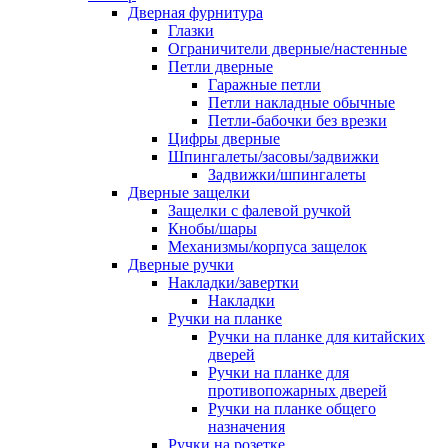
Дверная фурнитура
Глазки
Ограничители дверные/настенные
Петли дверные
Гаражные петли
Петли накладные обычные
Петли-бабочки без врезки
Цифры дверные
Шпингалеты/засовы/задвижки
Задвижки/шпингалеты
Дверные защелки
Защелки с фалевой ручкой
Кнобы/шары
Механизмы/корпуса защелок
Дверные ручки
Накладки/завертки
Накладки
Ручки на планке
Ручки на планке для китайских
дверей
Ручки на планке для
противопожарных дверей
Ручки на планке общего
назначения
Ручки на розетке