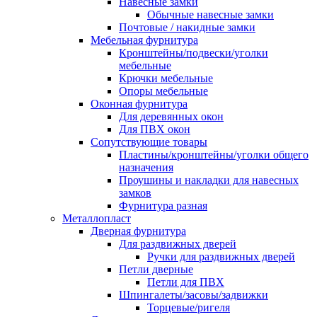
Навесные замки
Обычные навесные замки
Почтовые / накидные замки
Мебельная фурнитура
Кронштейны/подвески/уголки
мебельные
Крючки мебельные
Опоры мебельные
Оконная фурнитура
Для деревянных окон
Для ПВХ окон
Сопутствующие товары
Пластины/кронштейны/уголки общего
назначения
Проушины и накладки для навесных
замков
Фурнитура разная
Металлопласт
Дверная фурнитура
Для раздвижных дверей
Ручки для раздвижных дверей
Петли дверные
Петли для ПВХ
Шпингалеты/засовы/задвижки
Торцевые/ригеля