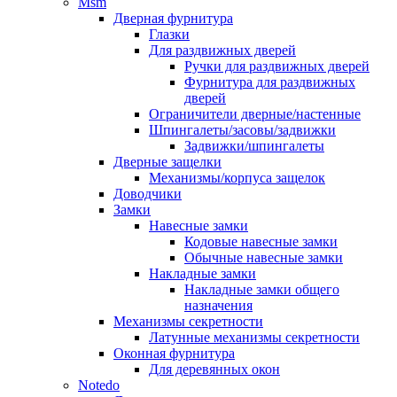
Msm
Дверная фурнитура
Глазки
Для раздвижных дверей
Ручки для раздвижных дверей
Фурнитура для раздвижных
дверей
Ограничители дверные/настенные
Шпингалеты/засовы/задвижки
Задвижки/шпингалеты
Дверные защелки
Механизмы/корпуса защелок
Доводчики
Замки
Навесные замки
Кодовые навесные замки
Обычные навесные замки
Накладные замки
Накладные замки общего
назначения
Механизмы секретности
Латунные механизмы секретности
Оконная фурнитура
Для деревянных окон
Notedo