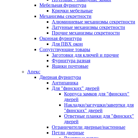
Мебельная фурнитура
Крючки мебельные
Механизмы секретности
Алюминиевые механизмы секретности
Латунные механизмы секретности
Прочие механизмы секретности
Оконная фурнитура
Для ПВХ окон
Сопутствующие товары
Заготовки для ключей и прочие
Фурнитура разная
Ящики почтовые
Апекс
Дверная фурнитура
Антипаника
Для "финских" дверей
Корпуса замков для "финских"
дверей
Накладки/заглушки/завертки для
"финских" дверей
Ответные планки для "финских"
дверей
Ограничители дверные/настенные
Петли дверные