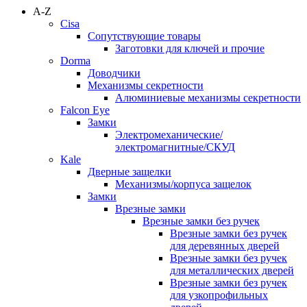
A-Z
Cisa
Сопутствующие товары
Заготовки для ключей и прочие
Dorma
Доводчики
Механизмы секретности
Алюминиевые механизмы секретности
Falcon Eye
Замки
Электромеханические/
электромагнитные/СКУД
Kale
Дверные защелки
Механизмы/корпуса защелок
Замки
Врезные замки
Врезные замки без ручек
Врезные замки без ручек
для деревянных дверей
Врезные замки без ручек
для металлических дверей
Врезные замки без ручек
для узкопрофильных