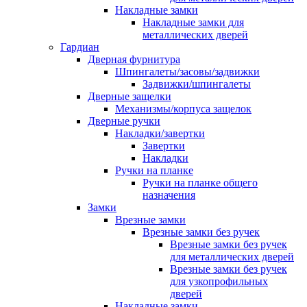
Накладные замки
Накладные замки для
металлических дверей
Гардиан
Дверная фурнитура
Шпингалеты/засовы/задвижки
Задвижки/шпингалеты
Дверные защелки
Механизмы/корпуса защелок
Дверные ручки
Накладки/завертки
Завертки
Накладки
Ручки на планке
Ручки на планке общего
назначения
Замки
Врезные замки
Врезные замки без ручек
Врезные замки без ручек
для металлических дверей
Врезные замки без ручек
для узкопрофильных
дверей
Накладные замки