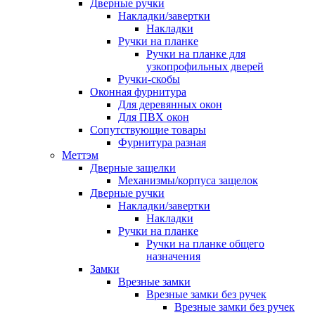
Дверные ручки
Накладки/завертки
Накладки
Ручки на планке
Ручки на планке для
узкопрофильных дверей
Ручки-скобы
Оконная фурнитура
Для деревянных окон
Для ПВХ окон
Сопутствующие товары
Фурнитура разная
Меттэм
Дверные защелки
Механизмы/корпуса защелок
Дверные ручки
Накладки/завертки
Накладки
Ручки на планке
Ручки на планке общего
назначения
Замки
Врезные замки
Врезные замки без ручек
Врезные замки без ручек