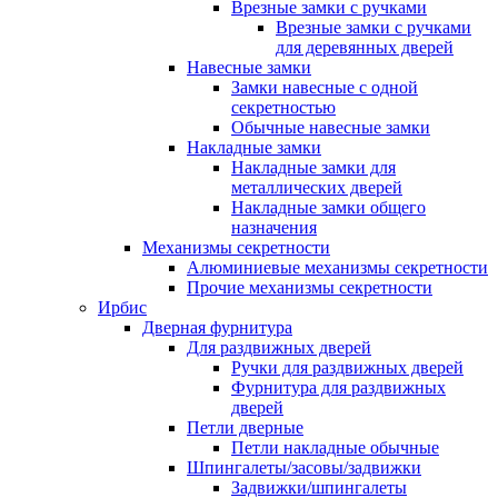
Врезные замки с ручками
Врезные замки с ручками
для деревянных дверей
Навесные замки
Замки навесные с одной
секретностью
Обычные навесные замки
Накладные замки
Накладные замки для
металлических дверей
Накладные замки общего
назначения
Механизмы секретности
Алюминиевые механизмы секретности
Прочие механизмы секретности
Ирбис
Дверная фурнитура
Для раздвижных дверей
Ручки для раздвижных дверей
Фурнитура для раздвижных
дверей
Петли дверные
Петли накладные обычные
Шпингалеты/засовы/задвижки
Задвижки/шпингалеты