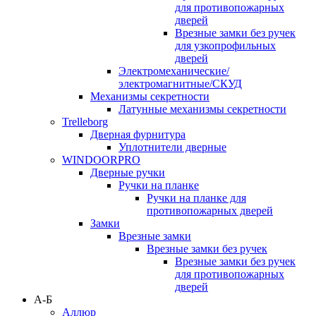
для противопожарных
дверей
Врезные замки без ручек
для узкопрофильных
дверей
Электромеханические/
электромагнитные/СКУД
Механизмы секретности
Латунные механизмы секретности
Trelleborg
Дверная фурнитура
Уплотнители дверные
WINDOORPRO
Дверные ручки
Ручки на планке
Ручки на планке для
противопожарных дверей
Замки
Врезные замки
Врезные замки без ручек
Врезные замки без ручек
для противопожарных
дверей
А-Б
Аллюр