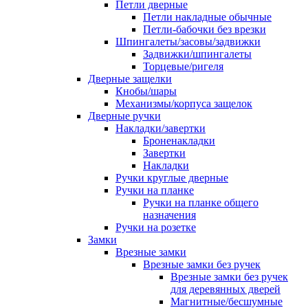
Петли дверные
Петли накладные обычные
Петли-бабочки без врезки
Шпингалеты/засовы/задвижки
Задвижки/шпингалеты
Торцевые/ригеля
Дверные защелки
Кнобы/шары
Механизмы/корпуса защелок
Дверные ручки
Накладки/завертки
Броненакладки
Завертки
Накладки
Ручки круглые дверные
Ручки на планке
Ручки на планке общего
назначения
Ручки на розетке
Замки
Врезные замки
Врезные замки без ручек
Врезные замки без ручек
для деревянных дверей
Магнитные/бесшумные