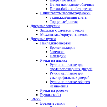
Ввертные петли
Петли накладные обычные
Петли-бабочки без врезки
Шпингалеты/засовы/задвижки
Задвижки/шпингалеты
Торцевые/ригеля
Дверные защелки
Защелки с фалевой ручкой
Механизмы/корпуса защелок
Дверные ручки
Накладки/завертки
Броненакладки
Завертки
Накладки
Ручки на планке
Ручки на планке для
противопожарных дверей
Ручки на планке для
узкопрофильных дверей
Ручки на планке общего
назначения
Ручки на розетке
Ручки-скобы
Замки
Врезные замки