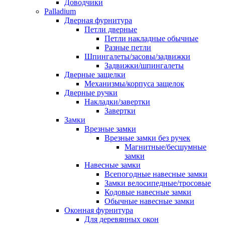
Доводчики
Palladium
Дверная фурнитура
Петли дверные
Петли накладные обычные
Разные петли
Шпингалеты/засовы/задвижки
Задвижки/шпингалеты
Дверные защелки
Механизмы/корпуса защелок
Дверные ручки
Накладки/завертки
Завертки
Замки
Врезные замки
Врезные замки без ручек
Магнитные/бесшумные
замки
Навесные замки
Всепогодные навесные замки
Замки велосипедные/тросовые
Кодовые навесные замки
Обычные навесные замки
Оконная фурнитура
Для деревянных окон