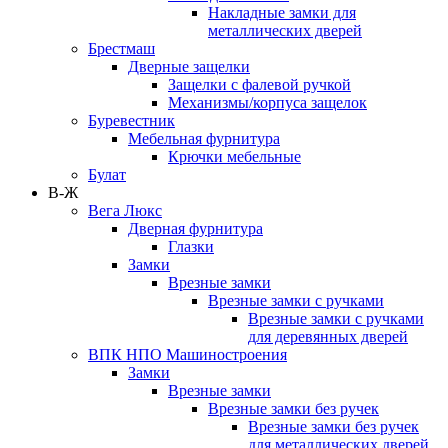
Накладные замки для
металлических дверей
Брестмаш
Дверные защелки
Защелки с фалевой ручкой
Механизмы/корпуса защелок
Буревестник
Мебельная фурнитура
Крючки мебельные
Булат
В-Ж
Вега Люкс
Дверная фурнитура
Глазки
Замки
Врезные замки
Врезные замки с ручками
Врезные замки с ручками
для деревянных дверей
ВПК НПО Машиностроения
Замки
Врезные замки
Врезные замки без ручек
Врезные замки без ручек
для металлических дверей