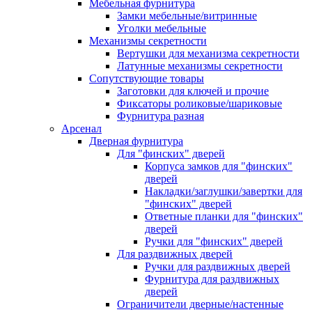
Мебельная фурнитура
Замки мебельные/витринные
Уголки мебельные
Механизмы секретности
Вертушки для механизма секретности
Латунные механизмы секретности
Сопутствующие товары
Заготовки для ключей и прочие
Фиксаторы роликовые/шариковые
Фурнитура разная
Арсенал
Дверная фурнитура
Для "финских" дверей
Корпуса замков для "финских"
дверей
Накладки/заглушки/завертки для
"финских" дверей
Ответные планки для "финских"
дверей
Ручки для "финских" дверей
Для раздвижных дверей
Ручки для раздвижных дверей
Фурнитура для раздвижных
дверей
Ограничители дверные/настенные