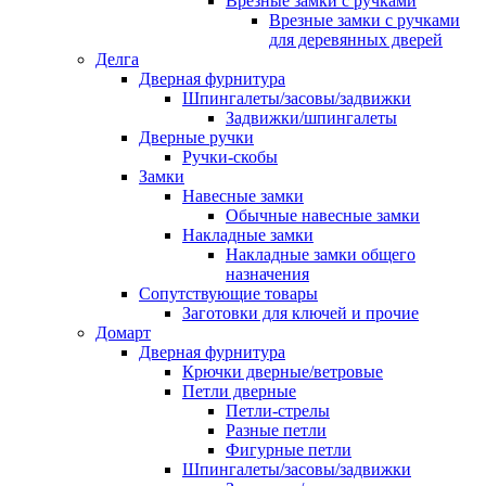
Врезные замки с ручками
Врезные замки с ручками
для деревянных дверей
Делга
Дверная фурнитура
Шпингалеты/засовы/задвижки
Задвижки/шпингалеты
Дверные ручки
Ручки-скобы
Замки
Навесные замки
Обычные навесные замки
Накладные замки
Накладные замки общего
назначения
Сопутствующие товары
Заготовки для ключей и прочие
Домарт
Дверная фурнитура
Крючки дверные/ветровые
Петли дверные
Петли-стрелы
Разные петли
Фигурные петли
Шпингалеты/засовы/задвижки