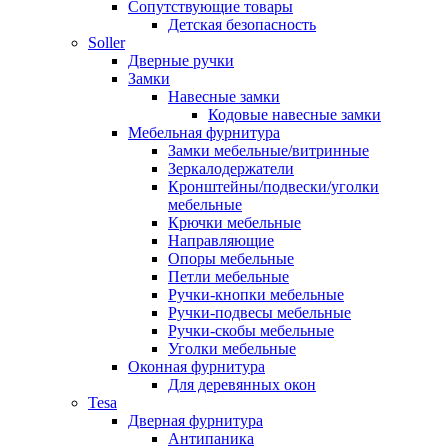
Сопутствующие товары
Детская безопасность
Soller
Дверные ручки
Замки
Навесные замки
Кодовые навесные замки
Мебельная фурнитура
Замки мебельные/витринные
Зеркалодержатели
Кронштейны/подвески/уголки
мебельные
Крючки мебельные
Направляющие
Опоры мебельные
Петли мебельные
Ручки-кнопки мебельные
Ручки-подвесы мебельные
Ручки-скобы мебельные
Уголки мебельные
Оконная фурнитура
Для деревянных окон
Tesa
Дверная фурнитура
Антипаника