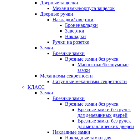
Дверные защелки
Механизмы/корпуса защелок
Дверные ручки
Накладки/завертки
Броненакладки
Завертки
Накладки
Ручки на розетке
Замки
Врезные замки
Врезные замки без ручек
Магнитные/бесшумные
замки
Механизмы секретности
Латунные механизмы секретности
КЛАСС
Замки
Врезные замки
Врезные замки без ручек
Врезные замки без ручек
для деревянных дверей
Врезные замки без ручек
для металлических дверей
Накладные замки
Накладные замки для