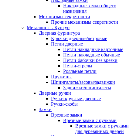
Накладные замки
Накладные замки общего
назначения
Механизмы секретности
Прочие механизмы секретности
Металлист г. Кунгур
Дверная фурнитура
Крючки дверные/ветровые
Петли дверные
Петли накладные карточные
Петли накладные обычные
Петли-бабочки без врезки
Петли-стрелы
Рояльные петли
Пружины
Шпингалеты/засовы/задвижки
Задвижки/шпингалеты
Дверные ручки
Ручки круглые дверные
Ручки-скобы
Замки
Врезные замки
Врезные замки с ручками
Врезные замки с ручками
для деревянных дверей