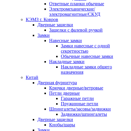
Ответные планки обычные
Электромеханические/
электромагнитные/СКУД
КЭМЗ г. Ковров
Дверные защелки
Защелки с фалевой ручкой
Замки
Навесные замки
Замки навесные с одной
секретностью
Обычные навесные замки
Накладные замки
Накладные замки общего
назначения
Китай
Дверная фурнитура
Крючки дверные/ветровые
Петли дверные
Гаражные петли
Пружинные петли
Шпингалеты/засовы/задвижки
Задвижки/шпингалеты
Дверные защелки
Кнобы/шары
Замки