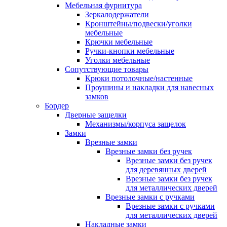
Мебельная фурнитура
Зеркалодержатели
Кронштейны/подвески/уголки
мебельные
Крючки мебельные
Ручки-кнопки мебельные
Уголки мебельные
Сопутствующие товары
Крюки потолочные/настенные
Проушины и накладки для навесных
замков
Бордер
Дверные защелки
Механизмы/корпуса защелок
Замки
Врезные замки
Врезные замки без ручек
Врезные замки без ручек
для деревянных дверей
Врезные замки без ручек
для металлических дверей
Врезные замки с ручками
Врезные замки с ручками
для металлических дверей
Накладные замки