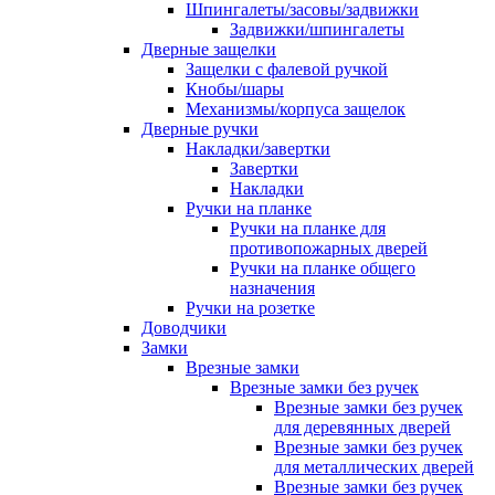
Шпингалеты/засовы/задвижки
Задвижки/шпингалеты
Дверные защелки
Защелки с фалевой ручкой
Кнобы/шары
Механизмы/корпуса защелок
Дверные ручки
Накладки/завертки
Завертки
Накладки
Ручки на планке
Ручки на планке для
противопожарных дверей
Ручки на планке общего
назначения
Ручки на розетке
Доводчики
Замки
Врезные замки
Врезные замки без ручек
Врезные замки без ручек
для деревянных дверей
Врезные замки без ручек
для металлических дверей
Врезные замки без ручек