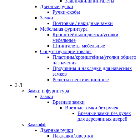
Задвижки/шпингалеты
Дверные ручки
Ручки-скобы
Замки
Почтовые / накидные замки
Мебельная фурнитура
Кронштейны/подвески/уголки
мебельные
Шпингалеты мебельные
Сопутствующие товары
Пластины/кронштейны/уголки общего
назначения
Проушины и накладки для навесных
замков
Решетки вентиляционные
З-Л
Замки и фурнитура
Замки
Врезные замки
Врезные замки без ручек
Врезные замки без ручек
для деревянных дверей
Замкофф
Дверные ручки
Накладки/завертки