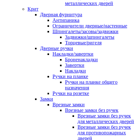
металлических дверей
Крит
Дверная фурнитура
Антипаника
Ограничители дверные/настенные
Шпингалеты/засовы/задвижки
Задвижки/шпингалеты
Торцевые/ригеля
Дверные ручки
Накладки/завертки
Броненакладки
Завертки
Накладки
Ручки на планке
Ручки на планке общего
назначения
Ручки на розетке
Замки
Врезные замки
Врезные замки без ручек
Врезные замки без ручек
для металлических дверей
Врезные замки без ручек
для противопожарных
дверей