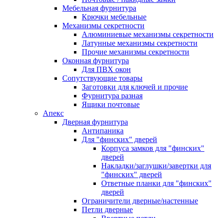
Мебельная фурнитура
Крючки мебельные
Механизмы секретности
Алюминиевые механизмы секретности
Латунные механизмы секретности
Прочие механизмы секретности
Оконная фурнитура
Для ПВХ окон
Сопутствующие товары
Заготовки для ключей и прочие
Фурнитура разная
Ящики почтовые
Апекс
Дверная фурнитура
Антипаника
Для "финских" дверей
Корпуса замков для "финских"
дверей
Накладки/заглушки/завертки для
"финских" дверей
Ответные планки для "финских"
дверей
Ограничители дверные/настенные
Петли дверные