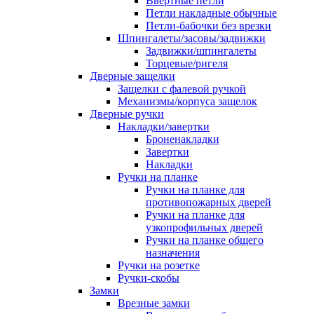
Ввертные петли
Петли накладные обычные
Петли-бабочки без врезки
Шпингалеты/засовы/задвижки
Задвижки/шпингалеты
Торцевые/ригеля
Дверные защелки
Защелки с фалевой ручкой
Механизмы/корпуса защелок
Дверные ручки
Накладки/завертки
Броненакладки
Завертки
Накладки
Ручки на планке
Ручки на планке для
противопожарных дверей
Ручки на планке для
узкопрофильных дверей
Ручки на планке общего
назначения
Ручки на розетке
Ручки-скобы
Замки
Врезные замки