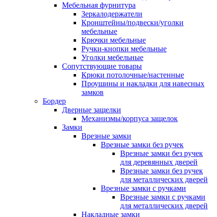
Мебельная фурнитура
Зеркалодержатели
Кронштейны/подвески/уголки
мебельные
Крючки мебельные
Ручки-кнопки мебельные
Уголки мебельные
Сопутствующие товары
Крюки потолочные/настенные
Проушины и накладки для навесных
замков
Бордер
Дверные защелки
Механизмы/корпуса защелок
Замки
Врезные замки
Врезные замки без ручек
Врезные замки без ручек
для деревянных дверей
Врезные замки без ручек
для металлических дверей
Врезные замки с ручками
Врезные замки с ручками
для металлических дверей
Накладные замки