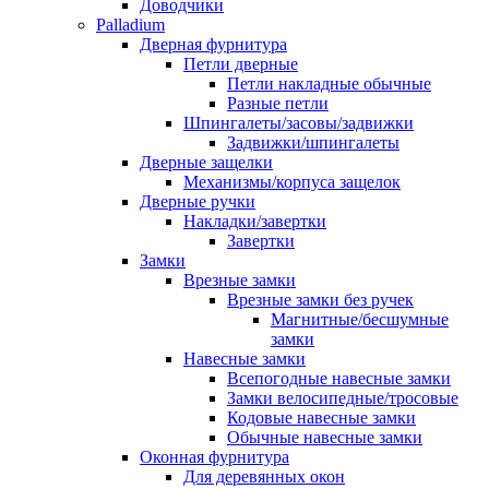
Доводчики
Palladium
Дверная фурнитура
Петли дверные
Петли накладные обычные
Разные петли
Шпингалеты/засовы/задвижки
Задвижки/шпингалеты
Дверные защелки
Механизмы/корпуса защелок
Дверные ручки
Накладки/завертки
Завертки
Замки
Врезные замки
Врезные замки без ручек
Магнитные/бесшумные
замки
Навесные замки
Всепогодные навесные замки
Замки велосипедные/тросовые
Кодовые навесные замки
Обычные навесные замки
Оконная фурнитура
Для деревянных окон