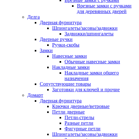
Врезные замки с ручками
Врезные замки с ручками
для деревянных дверей
Делга
Дверная фурнитура
Шпингалеты/засовы/задвижки
Задвижки/шпингалеты
Дверные ручки
Ручки-скобы
Замки
Навесные замки
Обычные навесные замки
Накладные замки
Накладные замки общего
назначения
Сопутствующие товары
Заготовки для ключей и прочие
Домарт
Дверная фурнитура
Крючки дверные/ветровые
Петли дверные
Петли-стрелы
Разные петли
Фигурные петли
Шпингалеты/засовы/задвижки