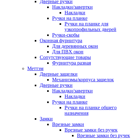
Дверные ручки
Накладки/завертки
Накладки
Ручки на планке
Ручки на планке для
узкопрофильных дверей
Ручки-скобы
Оконная фурнитура
Для деревянных окон
Для ПВХ окон
Сопутствующие товары
Фурнитура разная
Меттэм
Дверные защелки
Механизмы/корпуса защелок
Дверные ручки
Накладки/завертки
Накладки
Ручки на планке
Ручки на планке общего
назначения
Замки
Врезные замки
Врезные замки без ручек
Врезные замки без ручек