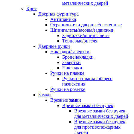
металлических дверей
Крит
Дверная фурнитура
Антипаника
Ограничители дверные/настенные
Шпингалеты/засовы/задвижки
Задвижки/шпингалеты
Торцевые/ригеля
Дверные ручки
Накладки/завертки
Броненакладки
Завертки
Накладки
Ручки на планке
Ручки на планке общего
назначения
Ручки на розетке
Замки
Врезные замки
Врезные замки без ручек
Врезные замки без ручек
для металлических дверей
Врезные замки без ручек
для противопожарных
дверей