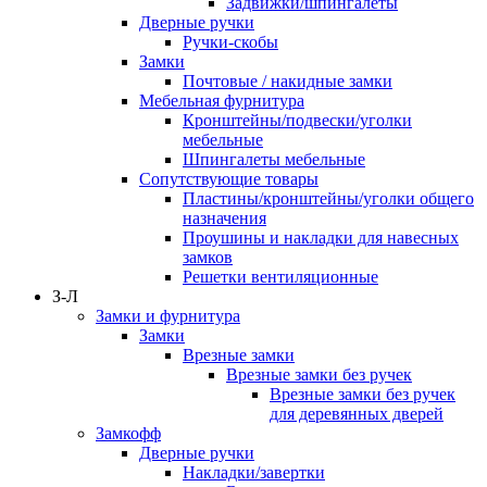
Задвижки/шпингалеты
Дверные ручки
Ручки-скобы
Замки
Почтовые / накидные замки
Мебельная фурнитура
Кронштейны/подвески/уголки
мебельные
Шпингалеты мебельные
Сопутствующие товары
Пластины/кронштейны/уголки общего
назначения
Проушины и накладки для навесных
замков
Решетки вентиляционные
З-Л
Замки и фурнитура
Замки
Врезные замки
Врезные замки без ручек
Врезные замки без ручек
для деревянных дверей
Замкофф
Дверные ручки
Накладки/завертки