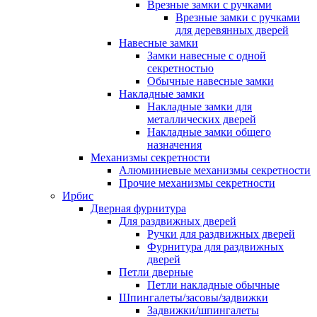
Врезные замки с ручками
Врезные замки с ручками
для деревянных дверей
Навесные замки
Замки навесные с одной
секретностью
Обычные навесные замки
Накладные замки
Накладные замки для
металлических дверей
Накладные замки общего
назначения
Механизмы секретности
Алюминиевые механизмы секретности
Прочие механизмы секретности
Ирбис
Дверная фурнитура
Для раздвижных дверей
Ручки для раздвижных дверей
Фурнитура для раздвижных
дверей
Петли дверные
Петли накладные обычные
Шпингалеты/засовы/задвижки
Задвижки/шпингалеты