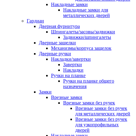
Накладные замки
Накладные замки для
металлических дверей
Гардиан
Дверная фурнитура
Шпингалеты/засовы/задвижки
Задвижки/шпингалеты
Дверные защелки
Механизмы/корпуса защелок
Дверные ручки
Накладки/завертки
Завертки
Накладки
Ручки на планке
Ручки на планке общего
назначения
Замки
Врезные замки
Врезные замки без ручек
Врезные замки без ручек
для металлических дверей
Врезные замки без ручек
для узкопрофильных
дверей
Накладные замки