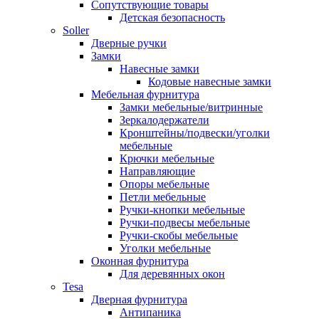
Сопутствующие товары
Детская безопасность
Soller
Дверные ручки
Замки
Навесные замки
Кодовые навесные замки
Мебельная фурнитура
Замки мебельные/витринные
Зеркалодержатели
Кронштейны/подвески/уголки
мебельные
Крючки мебельные
Направляющие
Опоры мебельные
Петли мебельные
Ручки-кнопки мебельные
Ручки-подвесы мебельные
Ручки-скобы мебельные
Уголки мебельные
Оконная фурнитура
Для деревянных окон
Tesa
Дверная фурнитура
Антипаника