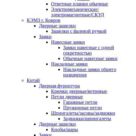
Ответные планки обычные
Электромеханические/
электромагнитные/СКУД
КЭМЗ г. Ковров
Дверные защелки
Защелки с фалевой ручкой
Замки
Навесные замки
Замки навесные с одной
секретностью
Обычные навесные замки
Накладные замки
Накладные замки общего
назначения
Китай
Дверная фурнитура
Крючки дверные/ветровые
Петли дверные
Гаражные петли
Пружинные петли
Шпингалеты/засовы/задвижки
Задвижки/шпингалеты
Дверные защелки
Кнобы/шары
Замки