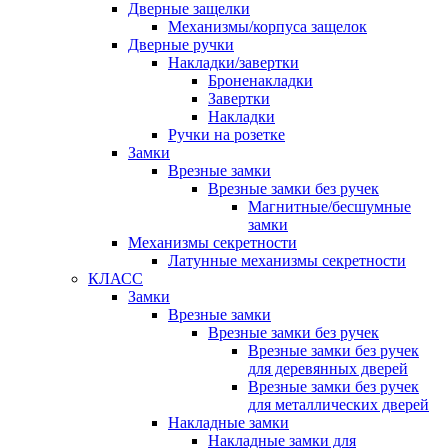
Дверные защелки
Механизмы/корпуса защелок
Дверные ручки
Накладки/завертки
Броненакладки
Завертки
Накладки
Ручки на розетке
Замки
Врезные замки
Врезные замки без ручек
Магнитные/бесшумные
замки
Механизмы секретности
Латунные механизмы секретности
КЛАСС
Замки
Врезные замки
Врезные замки без ручек
Врезные замки без ручек
для деревянных дверей
Врезные замки без ручек
для металлических дверей
Накладные замки
Накладные замки для