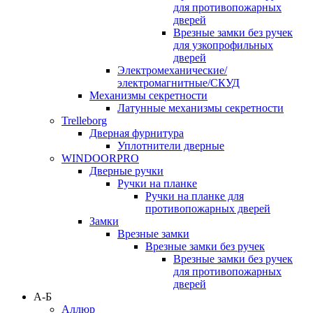
для противопожарных
дверей
Врезные замки без ручек
для узкопрофильных
дверей
Электромеханические/
электромагнитные/СКУД
Механизмы секретности
Латунные механизмы секретности
Trelleborg
Дверная фурнитура
Уплотнители дверные
WINDOORPRO
Дверные ручки
Ручки на планке
Ручки на планке для
противопожарных дверей
Замки
Врезные замки
Врезные замки без ручек
Врезные замки без ручек
для противопожарных
дверей
А-Б
Аллюр