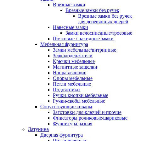
Врезные замки
Врезные замки без ручек
Врезные замки без ручек
для деревянных дверей
Навесные замки
Замки велосипедные/тросовые
Почтовые / накидные замки
Мебельная фурнитура
Замки мебельные/витринные
Зеркалодержатели
Крючки мебельные
Магнитные защелки
Направляющие
Опоры мебельные
Петли мебельные
Подпятники
Ручки-кнопки мебельные
Ручки-скобы мебельные
Сопутствующие товары
Заготовки для ключей и прочие
Фиксаторы роликовые/шариковые
Фурнитура разная
Латунина
Дверная фурнитура
Петли дверные