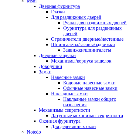
Msm
Дверная фурнитура
Глазки
Для раздвижных дверей
Ручки для раздвижных дверей
Фурнитура для раздвижных
дверей
Ограничители дверные/настенные
Шпингалеты/засовы/задвижки
Задвижки/шпингалеты
Дверные защелки
Механизмы/корпуса защелок
Доводчики
Замки
Навесные замки
Кодовые навесные замки
Обычные навесные замки
Накладные замки
Накладные замки общего
назначения
Механизмы секретности
Латунные механизмы секретности
Оконная фурнитура
Для деревянных окон
Notedo