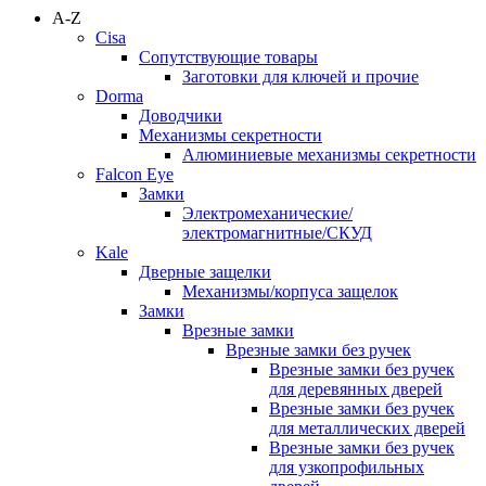
A-Z
Cisa
Сопутствующие товары
Заготовки для ключей и прочие
Dorma
Доводчики
Механизмы секретности
Алюминиевые механизмы секретности
Falcon Eye
Замки
Электромеханические/
электромагнитные/СКУД
Kale
Дверные защелки
Механизмы/корпуса защелок
Замки
Врезные замки
Врезные замки без ручек
Врезные замки без ручек
для деревянных дверей
Врезные замки без ручек
для металлических дверей
Врезные замки без ручек
для узкопрофильных