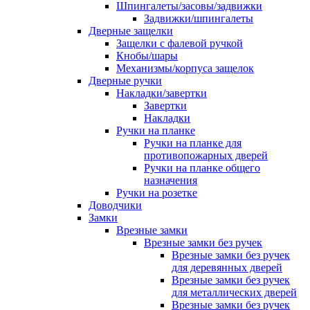
Шпингалеты/засовы/задвижки
Задвижки/шпингалеты
Дверные защелки
Защелки с фалевой ручкой
Кнобы/шары
Механизмы/корпуса защелок
Дверные ручки
Накладки/завертки
Завертки
Накладки
Ручки на планке
Ручки на планке для
противопожарных дверей
Ручки на планке общего
назначения
Ручки на розетке
Доводчики
Замки
Врезные замки
Врезные замки без ручек
Врезные замки без ручек
для деревянных дверей
Врезные замки без ручек
для металлических дверей
Врезные замки без ручек