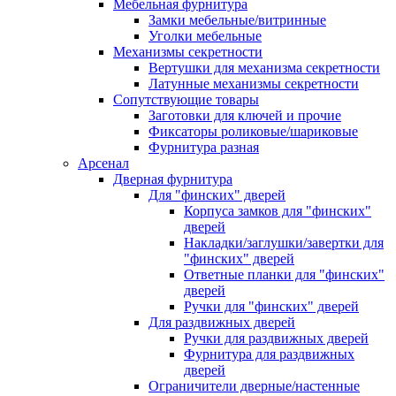
Мебельная фурнитура
Замки мебельные/витринные
Уголки мебельные
Механизмы секретности
Вертушки для механизма секретности
Латунные механизмы секретности
Сопутствующие товары
Заготовки для ключей и прочие
Фиксаторы роликовые/шариковые
Фурнитура разная
Арсенал
Дверная фурнитура
Для "финских" дверей
Корпуса замков для "финских"
дверей
Накладки/заглушки/завертки для
"финских" дверей
Ответные планки для "финских"
дверей
Ручки для "финских" дверей
Для раздвижных дверей
Ручки для раздвижных дверей
Фурнитура для раздвижных
дверей
Ограничители дверные/настенные