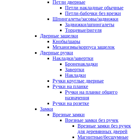
Петли дверные
Петли накладные обычные
Петли-бабочки без врезки
Шпингалеты/засовы/задвижки
Задвижки/шпингалеты
Торцевые/ригеля
Дверные защелки
Кнобы/шары
Механизмы/корпуса защелок
Дверные ручки
Накладки/завертки
Броненакладки
Завертки
Накладки
Ручки круглые дверные
Ручки на планке
Ручки на планке общего
назначения
Ручки на розетке
Замки
Врезные замки
Врезные замки без ручек
Врезные замки без ручек
для деревянных дверей
Магнитные/бесшумные