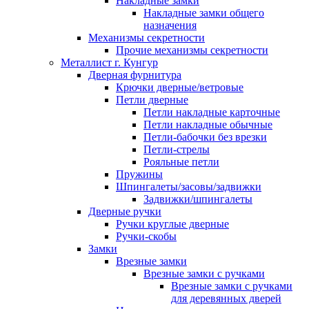
Накладные замки
Накладные замки общего
назначения
Механизмы секретности
Прочие механизмы секретности
Металлист г. Кунгур
Дверная фурнитура
Крючки дверные/ветровые
Петли дверные
Петли накладные карточные
Петли накладные обычные
Петли-бабочки без врезки
Петли-стрелы
Рояльные петли
Пружины
Шпингалеты/засовы/задвижки
Задвижки/шпингалеты
Дверные ручки
Ручки круглые дверные
Ручки-скобы
Замки
Врезные замки
Врезные замки с ручками
Врезные замки с ручками
для деревянных дверей