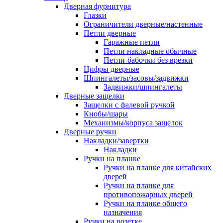
Дверная фурнитура
Глазки
Ограничители дверные/настенные
Петли дверные
Гаражные петли
Петли накладные обычные
Петли-бабочки без врезки
Цифры дверные
Шпингалеты/засовы/задвижки
Задвижки/шпингалеты
Дверные защелки
Защелки с фалевой ручкой
Кнобы/шары
Механизмы/корпуса защелок
Дверные ручки
Накладки/завертки
Накладки
Ручки на планке
Ручки на планке для китайских
дверей
Ручки на планке для
противопожарных дверей
Ручки на планке общего
назначения
Ручки на розетке