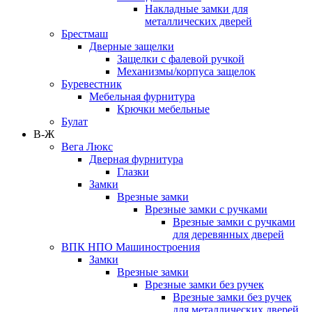
Накладные замки для
металлических дверей
Брестмаш
Дверные защелки
Защелки с фалевой ручкой
Механизмы/корпуса защелок
Буревестник
Мебельная фурнитура
Крючки мебельные
Булат
В-Ж
Вега Люкс
Дверная фурнитура
Глазки
Замки
Врезные замки
Врезные замки с ручками
Врезные замки с ручками
для деревянных дверей
ВПК НПО Машиностроения
Замки
Врезные замки
Врезные замки без ручек
Врезные замки без ручек
для металлических дверей