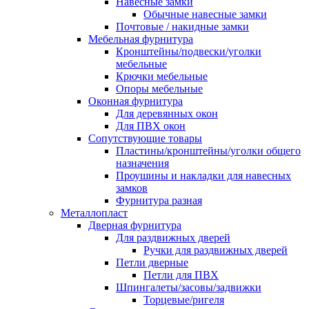
Навесные замки
Обычные навесные замки
Почтовые / накидные замки
Мебельная фурнитура
Кронштейны/подвески/уголки
мебельные
Крючки мебельные
Опоры мебельные
Оконная фурнитура
Для деревянных окон
Для ПВХ окон
Сопутствующие товары
Пластины/кронштейны/уголки общего
назначения
Проушины и накладки для навесных
замков
Фурнитура разная
Металлопласт
Дверная фурнитура
Для раздвижных дверей
Ручки для раздвижных дверей
Петли дверные
Петли для ПВХ
Шпингалеты/засовы/задвижки
Торцевые/ригеля