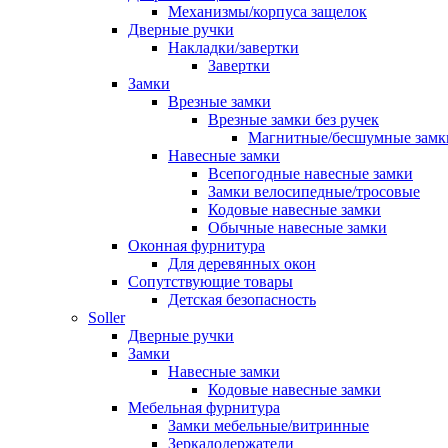
Механизмы/корпуса защелок
Дверные ручки
Накладки/завертки
Завертки
Замки
Врезные замки
Врезные замки без ручек
Магнитные/бесшумные замк
Навесные замки
Всепогодные навесные замки
Замки велосипедные/тросовые
Кодовые навесные замки
Обычные навесные замки
Оконная фурнитура
Для деревянных окон
Сопутствующие товары
Детская безопасность
Soller
Дверные ручки
Замки
Навесные замки
Кодовые навесные замки
Мебельная фурнитура
Замки мебельные/витринные
Зеркалодержатели