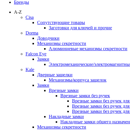
Бренды
A-Z
Cisa
Сопутствующие товары
Заготовки для ключей и прочие
Dorma
Доводчики
Механизмы секретности
Алюминиевые механизмы секретности
Falcon Eye
Замки
Электромеханические/электромагнитн
Kale
Дверные защелки
Механизмы/корпуса защелок
Замки
Врезные замки
Врезные замки без ручек
Врезные замки без ручек дл
Врезные замки без ручек дл
Врезные замки без ручек дл
Накладные замки
Накладные замки общего назначе
Механизмы секретности