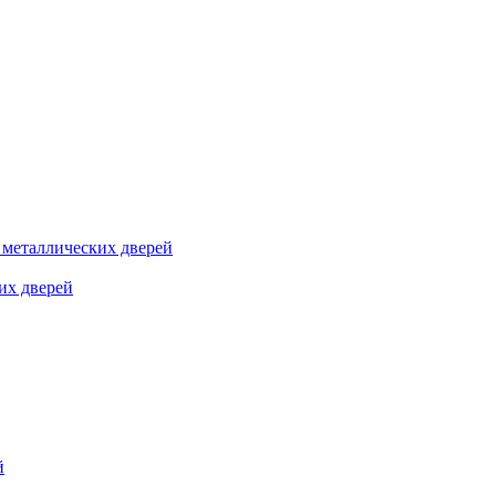
я металлических дверей
их дверей
й