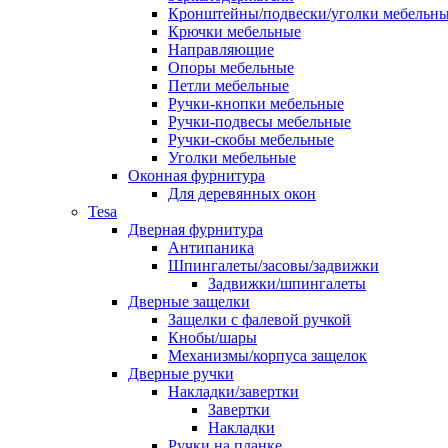
Кронштейны/подвески/уголки мебельн
Крючки мебельные
Направляющие
Опоры мебельные
Петли мебельные
Ручки-кнопки мебельные
Ручки-подвесы мебельные
Ручки-скобы мебельные
Уголки мебельные
Оконная фурнитура
Для деревянных окон
Tesa
Дверная фурнитура
Антипаника
Шпингалеты/засовы/задвижки
Задвижки/шпингалеты
Дверные защелки
Защелки с фалевой ручкой
Кнобы/шары
Механизмы/корпуса защелок
Дверные ручки
Накладки/завертки
Завертки
Накладки
Ручки на планке