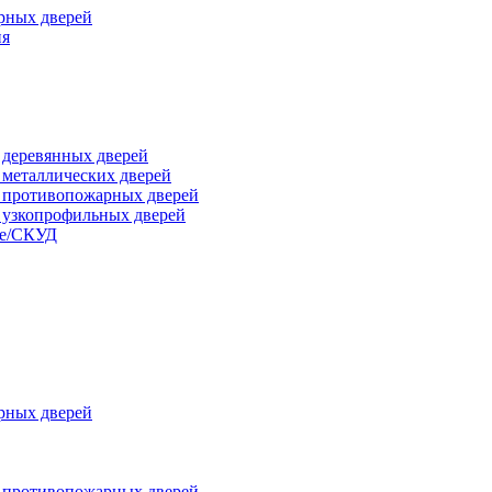
рных дверей
ия
я деревянных дверей
я металлических дверей
я противопожарных дверей
я узкопрофильных дверей
ые/СКУД
рных дверей
я противопожарных дверей