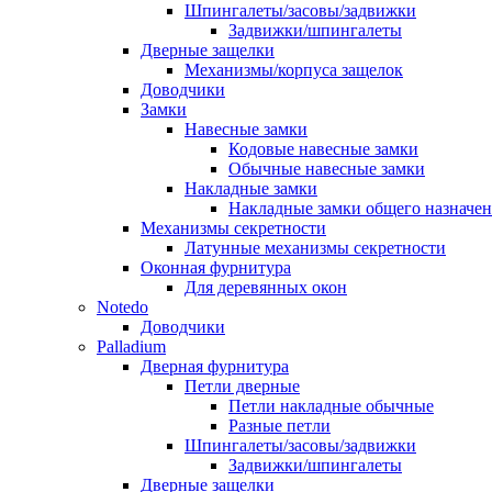
Шпингалеты/засовы/задвижки
Задвижки/шпингалеты
Дверные защелки
Механизмы/корпуса защелок
Доводчики
Замки
Навесные замки
Кодовые навесные замки
Обычные навесные замки
Накладные замки
Накладные замки общего назначе
Механизмы секретности
Латунные механизмы секретности
Оконная фурнитура
Для деревянных окон
Notedo
Доводчики
Palladium
Дверная фурнитура
Петли дверные
Петли накладные обычные
Разные петли
Шпингалеты/засовы/задвижки
Задвижки/шпингалеты
Дверные защелки