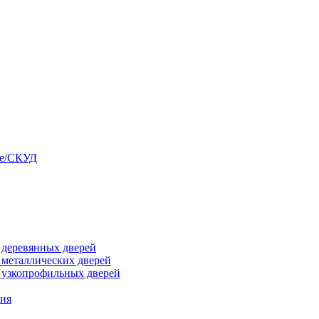
ые/СКУД
я деревянных дверей
я металлических дверей
я узкопрофильных дверей
ния