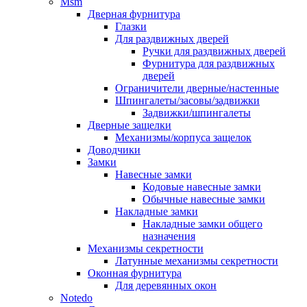
Msm
Дверная фурнитура
Глазки
Для раздвижных дверей
Ручки для раздвижных дверей
Фурнитура для раздвижных
дверей
Ограничители дверные/настенные
Шпингалеты/засовы/задвижки
Задвижки/шпингалеты
Дверные защелки
Механизмы/корпуса защелок
Доводчики
Замки
Навесные замки
Кодовые навесные замки
Обычные навесные замки
Накладные замки
Накладные замки общего
назначения
Механизмы секретности
Латунные механизмы секретности
Оконная фурнитура
Для деревянных окон
Notedo