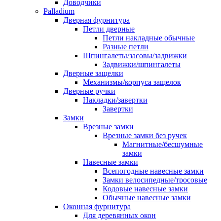
Доводчики
Palladium
Дверная фурнитура
Петли дверные
Петли накладные обычные
Разные петли
Шпингалеты/засовы/задвижки
Задвижки/шпингалеты
Дверные защелки
Механизмы/корпуса защелок
Дверные ручки
Накладки/завертки
Завертки
Замки
Врезные замки
Врезные замки без ручек
Магнитные/бесшумные
замки
Навесные замки
Всепогодные навесные замки
Замки велосипедные/тросовые
Кодовые навесные замки
Обычные навесные замки
Оконная фурнитура
Для деревянных окон