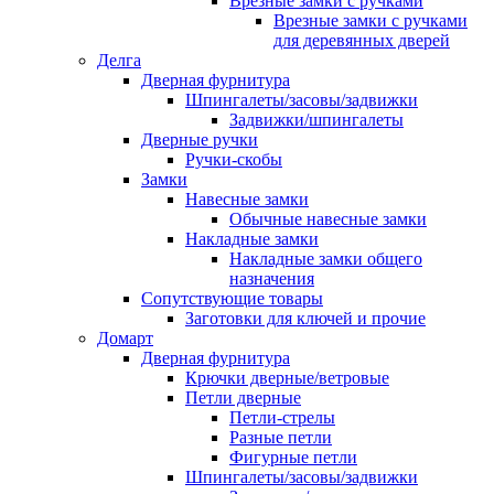
Врезные замки с ручками
Врезные замки с ручками
для деревянных дверей
Делга
Дверная фурнитура
Шпингалеты/засовы/задвижки
Задвижки/шпингалеты
Дверные ручки
Ручки-скобы
Замки
Навесные замки
Обычные навесные замки
Накладные замки
Накладные замки общего
назначения
Сопутствующие товары
Заготовки для ключей и прочие
Домарт
Дверная фурнитура
Крючки дверные/ветровые
Петли дверные
Петли-стрелы
Разные петли
Фигурные петли
Шпингалеты/засовы/задвижки