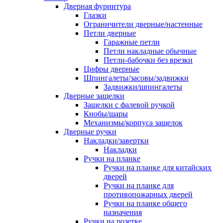
Дверная фурнитура
Глазки
Ограничители дверные/настенные
Петли дверные
Гаражные петли
Петли накладные обычные
Петли-бабочки без врезки
Цифры дверные
Шпингалеты/засовы/задвижки
Задвижки/шпингалеты
Дверные защелки
Защелки с фалевой ручкой
Кнобы/шары
Механизмы/корпуса защелок
Дверные ручки
Накладки/завертки
Накладки
Ручки на планке
Ручки на планке для китайских
дверей
Ручки на планке для
противопожарных дверей
Ручки на планке общего
назначения
Ручки на розетке