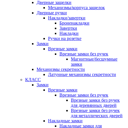
Дверные защелки
Механизмы/корпуса защелок
Дверные ручки
Накладки/завертки
Броненакладки
Завертки
Накладки
Ручки на розетке
Замки
Врезные замки
Врезные замки без ручек
Магнитные/бесшумные
замки
Механизмы секретности
Латунные механизмы секретности
КЛАСС
Замки
Врезные замки
Врезные замки без ручек
Врезные замки без ручек
для деревянных дверей
Врезные замки без ручек
для металлических дверей
Накладные замки
Накладные замки для