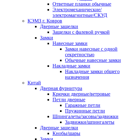
Ответные планки обычные
Электромеханические/
электромагнитные/СКУД
КЭМЗ г. Ковров
Дверные защелки
Защелки с фалевой ручкой
Замки
Навесные замки
Замки навесные с одной
секретностью
Обычные навесные замки
Накладные замки
Накладные замки общего
назначения
Китай
Дверная фурнитура
Крючки дверные/ветровые
Петли дверные
Гаражные петли
Пружинные петли
Шпингалеты/засовы/задвижки
Задвижки/шпингалеты
Дверные защелки
Кнобы/шары
Замки