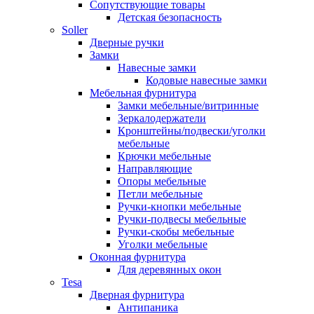
Сопутствующие товары
Детская безопасность
Soller
Дверные ручки
Замки
Навесные замки
Кодовые навесные замки
Мебельная фурнитура
Замки мебельные/витринные
Зеркалодержатели
Кронштейны/подвески/уголки
мебельные
Крючки мебельные
Направляющие
Опоры мебельные
Петли мебельные
Ручки-кнопки мебельные
Ручки-подвесы мебельные
Ручки-скобы мебельные
Уголки мебельные
Оконная фурнитура
Для деревянных окон
Tesa
Дверная фурнитура
Антипаника