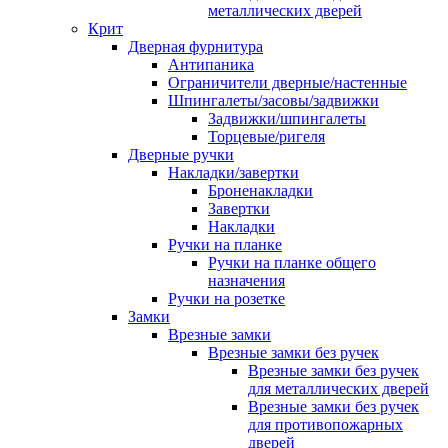
металлических дверей
Крит
Дверная фурнитура
Антипаника
Ограничители дверные/настенные
Шпингалеты/засовы/задвижки
Задвижки/шпингалеты
Торцевые/ригеля
Дверные ручки
Накладки/завертки
Броненакладки
Завертки
Накладки
Ручки на планке
Ручки на планке общего
назначения
Ручки на розетке
Замки
Врезные замки
Врезные замки без ручек
Врезные замки без ручек
для металлических дверей
Врезные замки без ручек
для противопожарных
дверей