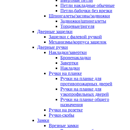
Ввертные петли
Петли накладные обычные
Петли-бабочки без врезки
Шпингалеты/засовы/задвижки
Задвижки/шпингалеты
Торцевые/ригеля
Дверные защелки
Защелки с фалевой ручкой
Механизмы/корпуса защелок
Дверные ручки
Накладки/завертки
Броненакладки
Завертки
Накладки
Ручки на планке
Ручки на планке для
противопожарных дверей
Ручки на планке для
узкопрофильных дверей
Ручки на планке общего
назначения
Ручки на розетке
Ручки-скобы
Замки
Врезные замки