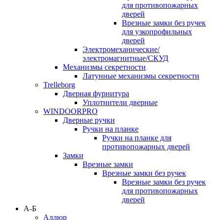
для противопожарных
дверей
Врезные замки без ручек
для узкопрофильных
дверей
Электромеханические/
электромагнитные/СКУД
Механизмы секретности
Латунные механизмы секретности
Trelleborg
Дверная фурнитура
Уплотнители дверные
WINDOORPRO
Дверные ручки
Ручки на планке
Ручки на планке для
противопожарных дверей
Замки
Врезные замки
Врезные замки без ручек
Врезные замки без ручек
для противопожарных
дверей
А-Б
Аллюр