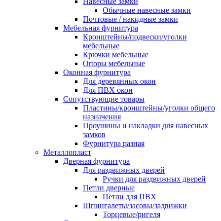
Навесные замки
Обычные навесные замки
Почтовые / накидные замки
Мебельная фурнитура
Кронштейны/подвески/уголки
мебельные
Крючки мебельные
Опоры мебельные
Оконная фурнитура
Для деревянных окон
Для ПВХ окон
Сопутствующие товары
Пластины/кронштейны/уголки общего
назначения
Проушины и накладки для навесных
замков
Фурнитура разная
Металлопласт
Дверная фурнитура
Для раздвижных дверей
Ручки для раздвижных дверей
Петли дверные
Петли для ПВХ
Шпингалеты/засовы/задвижки
Торцевые/ригеля