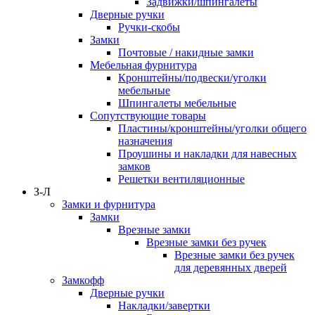
Задвижки/шпингалеты
Дверные ручки
Ручки-скобы
Замки
Почтовые / накидные замки
Мебельная фурнитура
Кронштейны/подвески/уголки
мебельные
Шпингалеты мебельные
Сопутствующие товары
Пластины/кронштейны/уголки общего
назначения
Проушины и накладки для навесных
замков
Решетки вентиляционные
З-Л
Замки и фурнитура
Замки
Врезные замки
Врезные замки без ручек
Врезные замки без ручек
для деревянных дверей
Замкофф
Дверные ручки
Накладки/завертки