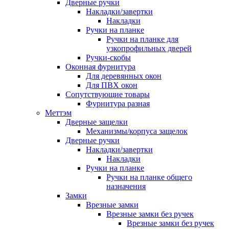
Дверные ручки
Накладки/завертки
Накладки
Ручки на планке
Ручки на планке для
узкопрофильных дверей
Ручки-скобы
Оконная фурнитура
Для деревянных окон
Для ПВХ окон
Сопутствующие товары
Фурнитура разная
Меттэм
Дверные защелки
Механизмы/корпуса защелок
Дверные ручки
Накладки/завертки
Накладки
Ручки на планке
Ручки на планке общего
назначения
Замки
Врезные замки
Врезные замки без ручек
Врезные замки без ручек