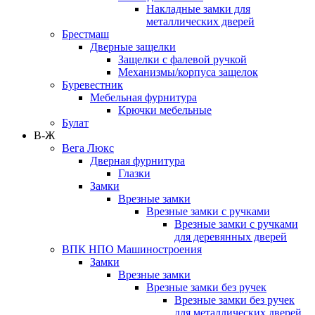
Накладные замки для
металлических дверей
Брестмаш
Дверные защелки
Защелки с фалевой ручкой
Механизмы/корпуса защелок
Буревестник
Мебельная фурнитура
Крючки мебельные
Булат
В-Ж
Вега Люкс
Дверная фурнитура
Глазки
Замки
Врезные замки
Врезные замки с ручками
Врезные замки с ручками
для деревянных дверей
ВПК НПО Машиностроения
Замки
Врезные замки
Врезные замки без ручек
Врезные замки без ручек
для металлических дверей