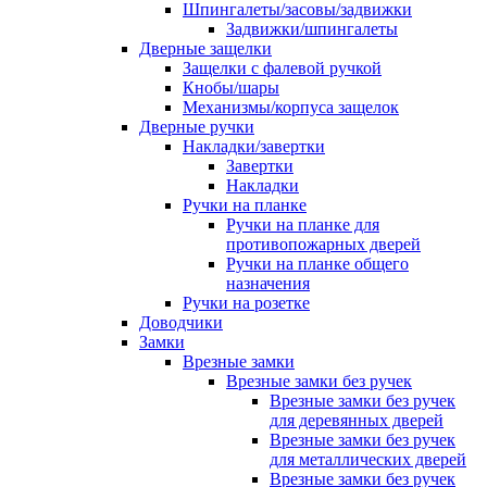
Шпингалеты/засовы/задвижки
Задвижки/шпингалеты
Дверные защелки
Защелки с фалевой ручкой
Кнобы/шары
Механизмы/корпуса защелок
Дверные ручки
Накладки/завертки
Завертки
Накладки
Ручки на планке
Ручки на планке для
противопожарных дверей
Ручки на планке общего
назначения
Ручки на розетке
Доводчики
Замки
Врезные замки
Врезные замки без ручек
Врезные замки без ручек
для деревянных дверей
Врезные замки без ручек
для металлических дверей
Врезные замки без ручек