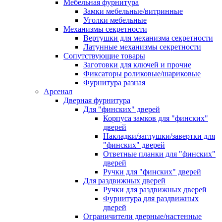
Мебельная фурнитура
Замки мебельные/витринные
Уголки мебельные
Механизмы секретности
Вертушки для механизма секретности
Латунные механизмы секретности
Сопутствующие товары
Заготовки для ключей и прочие
Фиксаторы роликовые/шариковые
Фурнитура разная
Арсенал
Дверная фурнитура
Для "финских" дверей
Корпуса замков для "финских"
дверей
Накладки/заглушки/завертки для
"финских" дверей
Ответные планки для "финских"
дверей
Ручки для "финских" дверей
Для раздвижных дверей
Ручки для раздвижных дверей
Фурнитура для раздвижных
дверей
Ограничители дверные/настенные