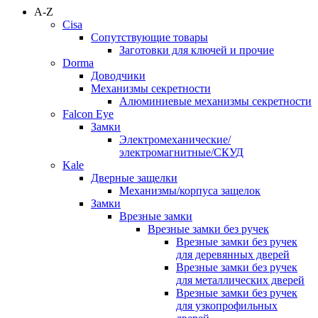
A-Z
Cisa
Сопутствующие товары
Заготовки для ключей и прочие
Dorma
Доводчики
Механизмы секретности
Алюминиевые механизмы секретности
Falcon Eye
Замки
Электромеханические/
электромагнитные/СКУД
Kale
Дверные защелки
Механизмы/корпуса защелок
Замки
Врезные замки
Врезные замки без ручек
Врезные замки без ручек
для деревянных дверей
Врезные замки без ручек
для металлических дверей
Врезные замки без ручек
для узкопрофильных