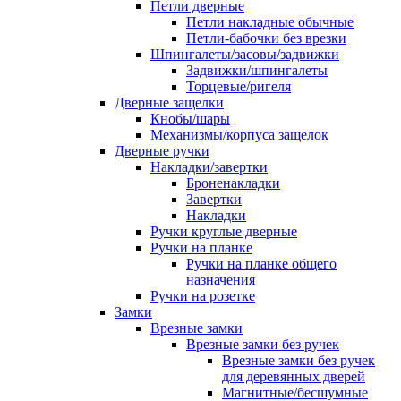
Петли дверные
Петли накладные обычные
Петли-бабочки без врезки
Шпингалеты/засовы/задвижки
Задвижки/шпингалеты
Торцевые/ригеля
Дверные защелки
Кнобы/шары
Механизмы/корпуса защелок
Дверные ручки
Накладки/завертки
Броненакладки
Завертки
Накладки
Ручки круглые дверные
Ручки на планке
Ручки на планке общего
назначения
Ручки на розетке
Замки
Врезные замки
Врезные замки без ручек
Врезные замки без ручек
для деревянных дверей
Магнитные/бесшумные