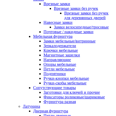
Врезные замки
Врезные замки без ручек
Врезные замки без ручек
для деревянных дверей
Навесные замки
Замки велосипедные/тросовые
Почтовые / накидные замки
Мебельная фурнитура
Замки мебельные/витринные
Зеркалодержатели
Крючки мебельные
Магнитные защелки
Направляющие
Опоры мебельные
Петли мебельные
Подпятники
Ручки-кнопки мебельные
Ручки-скобы мебельные
Сопутствующие товары
Заготовки для ключей и прочие
Фиксаторы роликовые/шариковые
Фурнитура разная
Латунина
Дверная фурнитура
Петли дверные