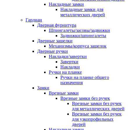
Накладные замки
Накладные замки для
металлических дверей
Гардиан
Дверная фурнитура
Шпингалеты/засовы/задвижки
Задвижки/шпингалеты
Дверные защелки
Механизмы/корпуса защелок
Дверные ручки
Накладки/завертки
Завертки
Накладки
Ручки на планке
Ручки на планке общего
назначения
Замки
Врезные замки
Врезные замки без ручек
Врезные замки без ручек
для металлических дверей
Врезные замки без ручек
для узкопрофильных
дверей
Накладные замки