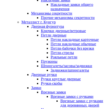
Накладные замки
Накладные замки общего
назначения
Механизмы секретности
Прочие механизмы секретности
Металлист г. Кунгур
Дверная фурнитура
Крючки дверные/ветровые
Петли дверные
Петли накладные карточные
Петли накладные обычные
Петли-бабочки без врезки
Петли-стрелы
Рояльные петли
Пружины
Шпингалеты/засовы/задвижки
Задвижки/шпингалеты
Дверные ручки
Ручки круглые дверные
Ручки-скобы
Замки
Врезные замки
Врезные замки с ручками
Врезные замки с ручками
для деревянных дверей