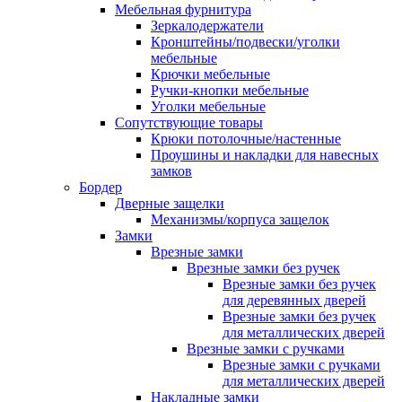
Мебельная фурнитура
Зеркалодержатели
Кронштейны/подвески/уголки
мебельные
Крючки мебельные
Ручки-кнопки мебельные
Уголки мебельные
Сопутствующие товары
Крюки потолочные/настенные
Проушины и накладки для навесных
замков
Бордер
Дверные защелки
Механизмы/корпуса защелок
Замки
Врезные замки
Врезные замки без ручек
Врезные замки без ручек
для деревянных дверей
Врезные замки без ручек
для металлических дверей
Врезные замки с ручками
Врезные замки с ручками
для металлических дверей
Накладные замки