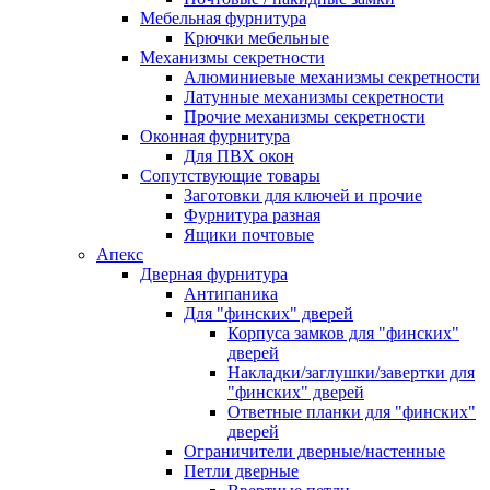
Мебельная фурнитура
Крючки мебельные
Механизмы секретности
Алюминиевые механизмы секретности
Латунные механизмы секретности
Прочие механизмы секретности
Оконная фурнитура
Для ПВХ окон
Сопутствующие товары
Заготовки для ключей и прочие
Фурнитура разная
Ящики почтовые
Апекс
Дверная фурнитура
Антипаника
Для "финских" дверей
Корпуса замков для "финских"
дверей
Накладки/заглушки/завертки для
"финских" дверей
Ответные планки для "финских"
дверей
Ограничители дверные/настенные
Петли дверные