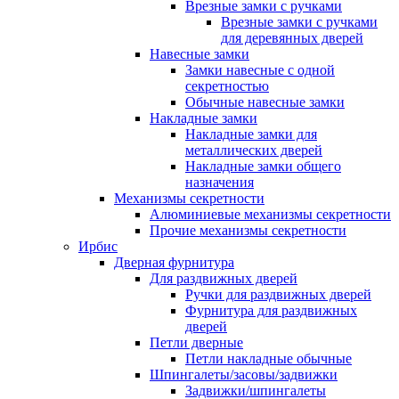
Врезные замки с ручками
Врезные замки с ручками
для деревянных дверей
Навесные замки
Замки навесные с одной
секретностью
Обычные навесные замки
Накладные замки
Накладные замки для
металлических дверей
Накладные замки общего
назначения
Механизмы секретности
Алюминиевые механизмы секретности
Прочие механизмы секретности
Ирбис
Дверная фурнитура
Для раздвижных дверей
Ручки для раздвижных дверей
Фурнитура для раздвижных
дверей
Петли дверные
Петли накладные обычные
Шпингалеты/засовы/задвижки
Задвижки/шпингалеты