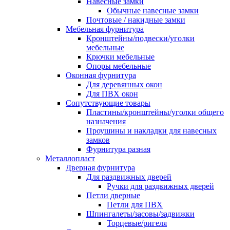
Навесные замки
Обычные навесные замки
Почтовые / накидные замки
Мебельная фурнитура
Кронштейны/подвески/уголки
мебельные
Крючки мебельные
Опоры мебельные
Оконная фурнитура
Для деревянных окон
Для ПВХ окон
Сопутствующие товары
Пластины/кронштейны/уголки общего
назначения
Проушины и накладки для навесных
замков
Фурнитура разная
Металлопласт
Дверная фурнитура
Для раздвижных дверей
Ручки для раздвижных дверей
Петли дверные
Петли для ПВХ
Шпингалеты/засовы/задвижки
Торцевые/ригеля