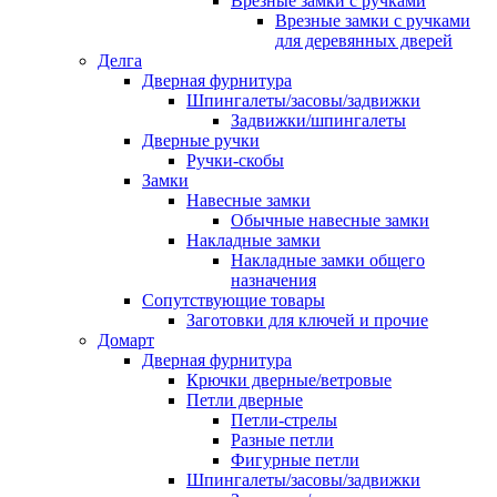
Врезные замки с ручками
Врезные замки с ручками
для деревянных дверей
Делга
Дверная фурнитура
Шпингалеты/засовы/задвижки
Задвижки/шпингалеты
Дверные ручки
Ручки-скобы
Замки
Навесные замки
Обычные навесные замки
Накладные замки
Накладные замки общего
назначения
Сопутствующие товары
Заготовки для ключей и прочие
Домарт
Дверная фурнитура
Крючки дверные/ветровые
Петли дверные
Петли-стрелы
Разные петли
Фигурные петли
Шпингалеты/засовы/задвижки