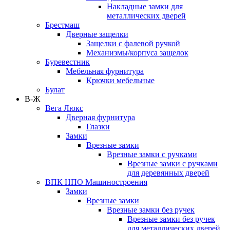
Накладные замки для
металлических дверей
Брестмаш
Дверные защелки
Защелки с фалевой ручкой
Механизмы/корпуса защелок
Буревестник
Мебельная фурнитура
Крючки мебельные
Булат
В-Ж
Вега Люкс
Дверная фурнитура
Глазки
Замки
Врезные замки
Врезные замки с ручками
Врезные замки с ручками
для деревянных дверей
ВПК НПО Машиностроения
Замки
Врезные замки
Врезные замки без ручек
Врезные замки без ручек
для металлических дверей