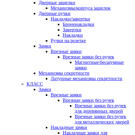
Дверные защелки
Механизмы/корпуса защелок
Дверные ручки
Накладки/завертки
Броненакладки
Завертки
Накладки
Ручки на розетке
Замки
Врезные замки
Врезные замки без ручек
Магнитные/бесшумные
замки
Механизмы секретности
Латунные механизмы секретности
КЛАСС
Замки
Врезные замки
Врезные замки без ручек
Врезные замки без ручек
для деревянных дверей
Врезные замки без ручек
для металлических дверей
Накладные замки
Накладные замки для