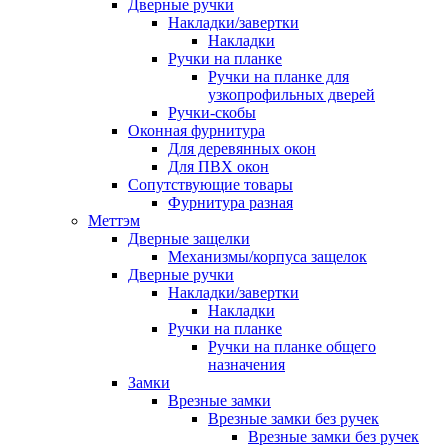
Дверные ручки
Накладки/завертки
Накладки
Ручки на планке
Ручки на планке для
узкопрофильных дверей
Ручки-скобы
Оконная фурнитура
Для деревянных окон
Для ПВХ окон
Сопутствующие товары
Фурнитура разная
Меттэм
Дверные защелки
Механизмы/корпуса защелок
Дверные ручки
Накладки/завертки
Накладки
Ручки на планке
Ручки на планке общего
назначения
Замки
Врезные замки
Врезные замки без ручек
Врезные замки без ручек