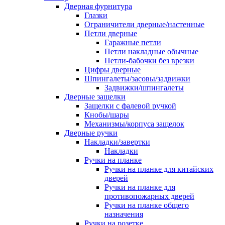
Дверная фурнитура
Глазки
Ограничители дверные/настенные
Петли дверные
Гаражные петли
Петли накладные обычные
Петли-бабочки без врезки
Цифры дверные
Шпингалеты/засовы/задвижки
Задвижки/шпингалеты
Дверные защелки
Защелки с фалевой ручкой
Кнобы/шары
Механизмы/корпуса защелок
Дверные ручки
Накладки/завертки
Накладки
Ручки на планке
Ручки на планке для китайских
дверей
Ручки на планке для
противопожарных дверей
Ручки на планке общего
назначения
Ручки на розетке