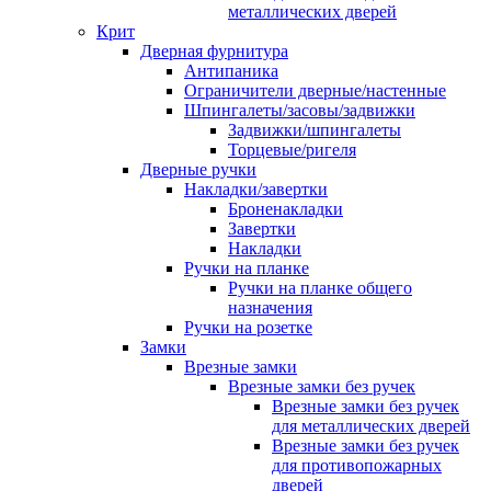
металлических дверей
Крит
Дверная фурнитура
Антипаника
Ограничители дверные/настенные
Шпингалеты/засовы/задвижки
Задвижки/шпингалеты
Торцевые/ригеля
Дверные ручки
Накладки/завертки
Броненакладки
Завертки
Накладки
Ручки на планке
Ручки на планке общего
назначения
Ручки на розетке
Замки
Врезные замки
Врезные замки без ручек
Врезные замки без ручек
для металлических дверей
Врезные замки без ручек
для противопожарных
дверей