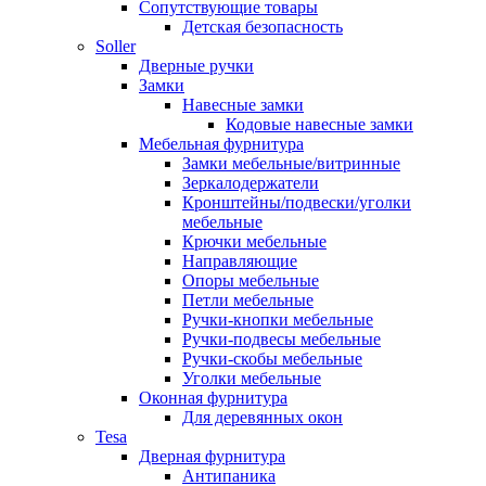
Сопутствующие товары
Детская безопасность
Soller
Дверные ручки
Замки
Навесные замки
Кодовые навесные замки
Мебельная фурнитура
Замки мебельные/витринные
Зеркалодержатели
Кронштейны/подвески/уголки
мебельные
Крючки мебельные
Направляющие
Опоры мебельные
Петли мебельные
Ручки-кнопки мебельные
Ручки-подвесы мебельные
Ручки-скобы мебельные
Уголки мебельные
Оконная фурнитура
Для деревянных окон
Tesa
Дверная фурнитура
Антипаника