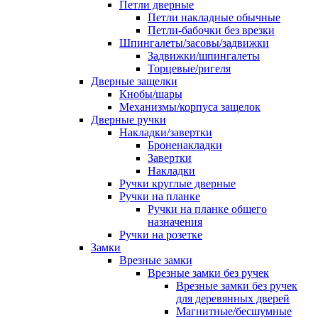
Петли дверные
Петли накладные обычные
Петли-бабочки без врезки
Шпингалеты/засовы/задвижки
Задвижки/шпингалеты
Торцевые/ригеля
Дверные защелки
Кнобы/шары
Механизмы/корпуса защелок
Дверные ручки
Накладки/завертки
Броненакладки
Завертки
Накладки
Ручки круглые дверные
Ручки на планке
Ручки на планке общего
назначения
Ручки на розетке
Замки
Врезные замки
Врезные замки без ручек
Врезные замки без ручек
для деревянных дверей
Магнитные/бесшумные