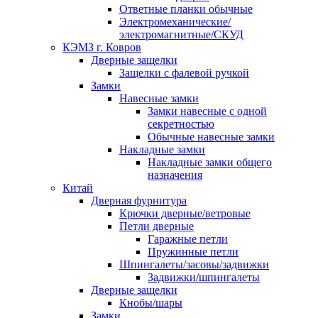
Ответные планки обычные
Электромеханические/
электромагнитные/СКУД
КЭМЗ г. Ковров
Дверные защелки
Защелки с фалевой ручкой
Замки
Навесные замки
Замки навесные с одной
секретностью
Обычные навесные замки
Накладные замки
Накладные замки общего
назначения
Китай
Дверная фурнитура
Крючки дверные/ветровые
Петли дверные
Гаражные петли
Пружинные петли
Шпингалеты/засовы/задвижки
Задвижки/шпингалеты
Дверные защелки
Кнобы/шары
Замки