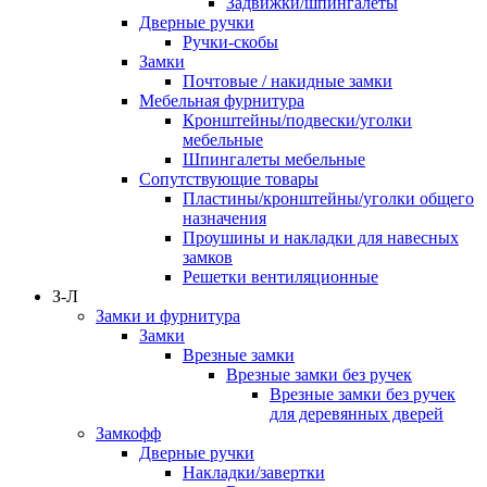
Задвижки/шпингалеты
Дверные ручки
Ручки-скобы
Замки
Почтовые / накидные замки
Мебельная фурнитура
Кронштейны/подвески/уголки
мебельные
Шпингалеты мебельные
Сопутствующие товары
Пластины/кронштейны/уголки общего
назначения
Проушины и накладки для навесных
замков
Решетки вентиляционные
З-Л
Замки и фурнитура
Замки
Врезные замки
Врезные замки без ручек
Врезные замки без ручек
для деревянных дверей
Замкофф
Дверные ручки
Накладки/завертки