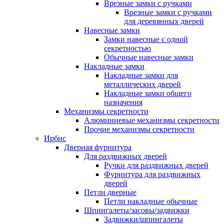
Врезные замки с ручками
Врезные замки с ручками
для деревянных дверей
Навесные замки
Замки навесные с одной
секретностью
Обычные навесные замки
Накладные замки
Накладные замки для
металлических дверей
Накладные замки общего
назначения
Механизмы секретности
Алюминиевые механизмы секретности
Прочие механизмы секретности
Ирбис
Дверная фурнитура
Для раздвижных дверей
Ручки для раздвижных дверей
Фурнитура для раздвижных
дверей
Петли дверные
Петли накладные обычные
Шпингалеты/засовы/задвижки
Задвижки/шпингалеты