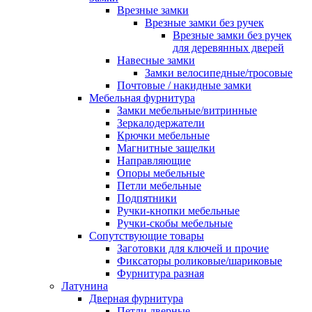
Врезные замки
Врезные замки без ручек
Врезные замки без ручек
для деревянных дверей
Навесные замки
Замки велосипедные/тросовые
Почтовые / накидные замки
Мебельная фурнитура
Замки мебельные/витринные
Зеркалодержатели
Крючки мебельные
Магнитные защелки
Направляющие
Опоры мебельные
Петли мебельные
Подпятники
Ручки-кнопки мебельные
Ручки-скобы мебельные
Сопутствующие товары
Заготовки для ключей и прочие
Фиксаторы роликовые/шариковые
Фурнитура разная
Латунина
Дверная фурнитура
Петли дверные