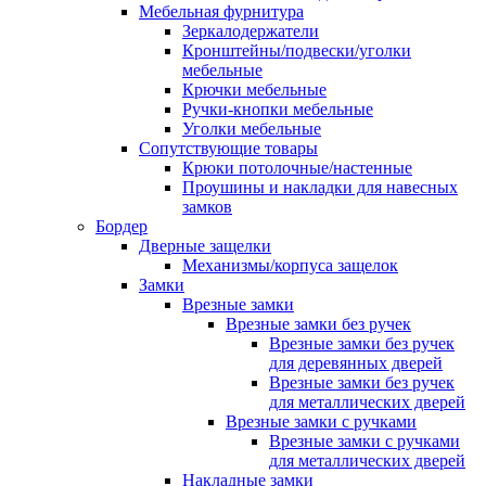
Мебельная фурнитура
Зеркалодержатели
Кронштейны/подвески/уголки
мебельные
Крючки мебельные
Ручки-кнопки мебельные
Уголки мебельные
Сопутствующие товары
Крюки потолочные/настенные
Проушины и накладки для навесных
замков
Бордер
Дверные защелки
Механизмы/корпуса защелок
Замки
Врезные замки
Врезные замки без ручек
Врезные замки без ручек
для деревянных дверей
Врезные замки без ручек
для металлических дверей
Врезные замки с ручками
Врезные замки с ручками
для металлических дверей
Накладные замки