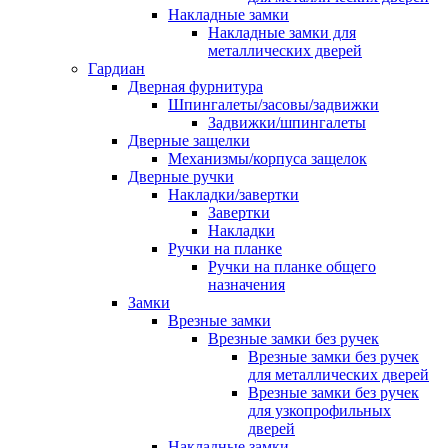
Накладные замки
Накладные замки для
металлических дверей
Гардиан
Дверная фурнитура
Шпингалеты/засовы/задвижки
Задвижки/шпингалеты
Дверные защелки
Механизмы/корпуса защелок
Дверные ручки
Накладки/завертки
Завертки
Накладки
Ручки на планке
Ручки на планке общего
назначения
Замки
Врезные замки
Врезные замки без ручек
Врезные замки без ручек
для металлических дверей
Врезные замки без ручек
для узкопрофильных
дверей
Накладные замки