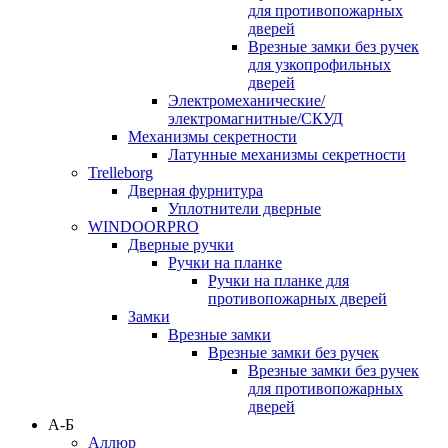
для противопожарных
дверей
Врезные замки без ручек
для узкопрофильных
дверей
Электромеханические/
электромагнитные/СКУД
Механизмы секретности
Латунные механизмы секретности
Trelleborg
Дверная фурнитура
Уплотнители дверные
WINDOORPRO
Дверные ручки
Ручки на планке
Ручки на планке для
противопожарных дверей
Замки
Врезные замки
Врезные замки без ручек
Врезные замки без ручек
для противопожарных
дверей
А-Б
Аллюр