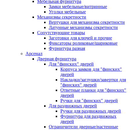
Мебельная фурнитура
Замки мебельные/витринные
Уголки мебельные
Механизмы секретности
Вертушки для механизма секретности
Латунные механизмы секретности
Сопутствующие товары
Заготовки для ключей и прочие
Фиксаторы роликовые/шариковые
Фурнитура разная
Арсенал
Дверная фурнитура
Для "финских" дверей
Корпуса замков для "финских"
дверей
Накладки/заглушки/завертки для
"финских" дверей
Ответные планки для "финских"
дверей
Ручки для "финских" дверей
Для раздвижных дверей
Ручки для раздвижных дверей
Фурнитура для раздвижных
дверей
Ограничители дверные/настенные