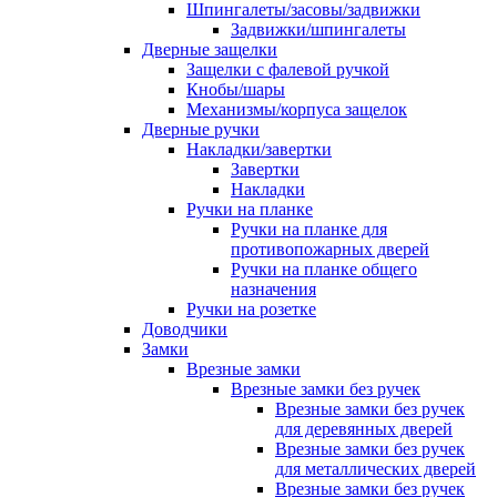
Шпингалеты/засовы/задвижки
Задвижки/шпингалеты
Дверные защелки
Защелки с фалевой ручкой
Кнобы/шары
Механизмы/корпуса защелок
Дверные ручки
Накладки/завертки
Завертки
Накладки
Ручки на планке
Ручки на планке для
противопожарных дверей
Ручки на планке общего
назначения
Ручки на розетке
Доводчики
Замки
Врезные замки
Врезные замки без ручек
Врезные замки без ручек
для деревянных дверей
Врезные замки без ручек
для металлических дверей
Врезные замки без ручек