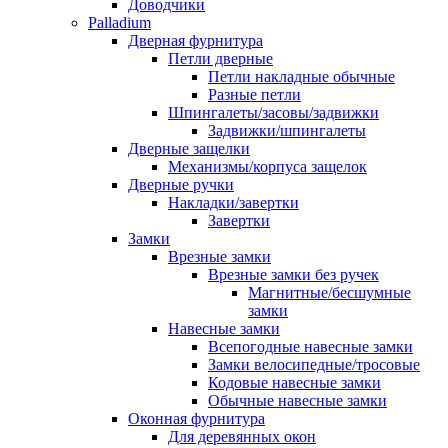
Доводчики
Palladium
Дверная фурнитура
Петли дверные
Петли накладные обычные
Разные петли
Шпингалеты/засовы/задвижки
Задвижки/шпингалеты
Дверные защелки
Механизмы/корпуса защелок
Дверные ручки
Накладки/завертки
Завертки
Замки
Врезные замки
Врезные замки без ручек
Магнитные/бесшумные
замки
Навесные замки
Всепогодные навесные замки
Замки велосипедные/тросовые
Кодовые навесные замки
Обычные навесные замки
Оконная фурнитура
Для деревянных окон