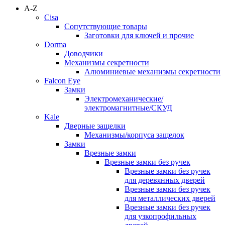
A-Z
Cisa
Сопутствующие товары
Заготовки для ключей и прочие
Dorma
Доводчики
Механизмы секретности
Алюминиевые механизмы секретности
Falcon Eye
Замки
Электромеханические/
электромагнитные/СКУД
Kale
Дверные защелки
Механизмы/корпуса защелок
Замки
Врезные замки
Врезные замки без ручек
Врезные замки без ручек
для деревянных дверей
Врезные замки без ручек
для металлических дверей
Врезные замки без ручек
для узкопрофильных