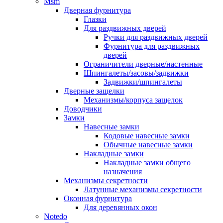
Msm
Дверная фурнитура
Глазки
Для раздвижных дверей
Ручки для раздвижных дверей
Фурнитура для раздвижных
дверей
Ограничители дверные/настенные
Шпингалеты/засовы/задвижки
Задвижки/шпингалеты
Дверные защелки
Механизмы/корпуса защелок
Доводчики
Замки
Навесные замки
Кодовые навесные замки
Обычные навесные замки
Накладные замки
Накладные замки общего
назначения
Механизмы секретности
Латунные механизмы секретности
Оконная фурнитура
Для деревянных окон
Notedo