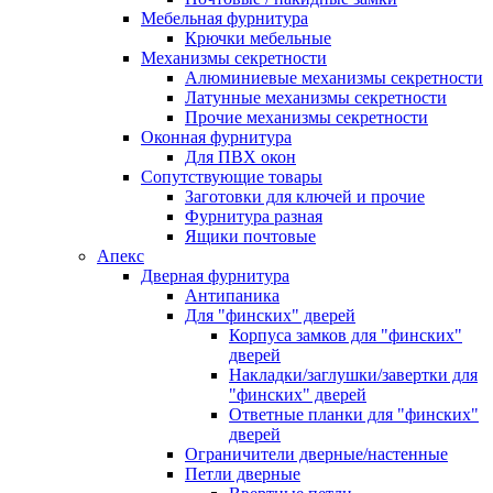
Мебельная фурнитура
Крючки мебельные
Механизмы секретности
Алюминиевые механизмы секретности
Латунные механизмы секретности
Прочие механизмы секретности
Оконная фурнитура
Для ПВХ окон
Сопутствующие товары
Заготовки для ключей и прочие
Фурнитура разная
Ящики почтовые
Апекс
Дверная фурнитура
Антипаника
Для "финских" дверей
Корпуса замков для "финских"
дверей
Накладки/заглушки/завертки для
"финских" дверей
Ответные планки для "финских"
дверей
Ограничители дверные/настенные
Петли дверные