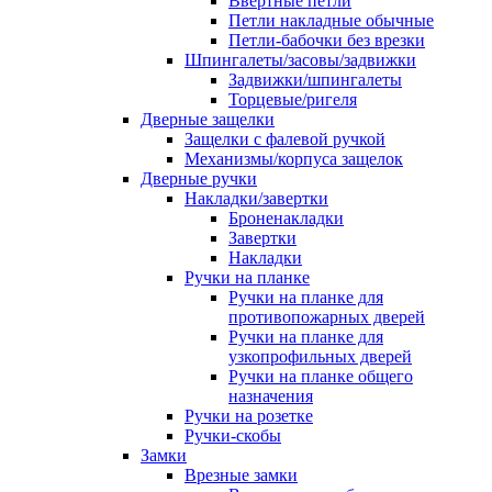
Ввертные петли
Петли накладные обычные
Петли-бабочки без врезки
Шпингалеты/засовы/задвижки
Задвижки/шпингалеты
Торцевые/ригеля
Дверные защелки
Защелки с фалевой ручкой
Механизмы/корпуса защелок
Дверные ручки
Накладки/завертки
Броненакладки
Завертки
Накладки
Ручки на планке
Ручки на планке для
противопожарных дверей
Ручки на планке для
узкопрофильных дверей
Ручки на планке общего
назначения
Ручки на розетке
Ручки-скобы
Замки
Врезные замки