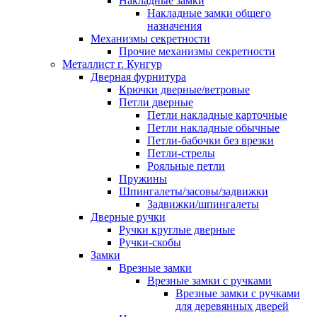
Накладные замки
Накладные замки общего
назначения
Механизмы секретности
Прочие механизмы секретности
Металлист г. Кунгур
Дверная фурнитура
Крючки дверные/ветровые
Петли дверные
Петли накладные карточные
Петли накладные обычные
Петли-бабочки без врезки
Петли-стрелы
Рояльные петли
Пружины
Шпингалеты/засовы/задвижки
Задвижки/шпингалеты
Дверные ручки
Ручки круглые дверные
Ручки-скобы
Замки
Врезные замки
Врезные замки с ручками
Врезные замки с ручками
для деревянных дверей