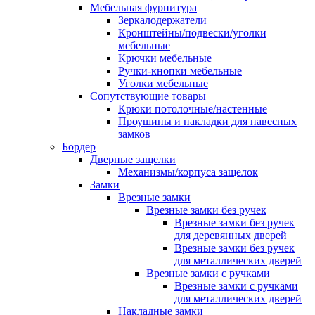
Мебельная фурнитура
Зеркалодержатели
Кронштейны/подвески/уголки
мебельные
Крючки мебельные
Ручки-кнопки мебельные
Уголки мебельные
Сопутствующие товары
Крюки потолочные/настенные
Проушины и накладки для навесных
замков
Бордер
Дверные защелки
Механизмы/корпуса защелок
Замки
Врезные замки
Врезные замки без ручек
Врезные замки без ручек
для деревянных дверей
Врезные замки без ручек
для металлических дверей
Врезные замки с ручками
Врезные замки с ручками
для металлических дверей
Накладные замки