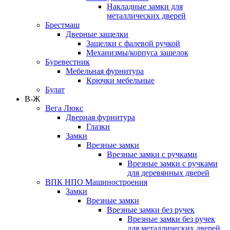
Накладные замки для
металлических дверей
Брестмаш
Дверные защелки
Защелки с фалевой ручкой
Механизмы/корпуса защелок
Буревестник
Мебельная фурнитура
Крючки мебельные
Булат
В-Ж
Вега Люкс
Дверная фурнитура
Глазки
Замки
Врезные замки
Врезные замки с ручками
Врезные замки с ручками
для деревянных дверей
ВПК НПО Машиностроения
Замки
Врезные замки
Врезные замки без ручек
Врезные замки без ручек
для металлических дверей