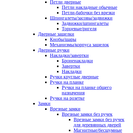
Петли дверные
Петли накладные обычные
Петли-бабочки без врезки
Шпингалеты/засовы/задвижки
Задвижки/шпингалеты
Торцевые/ригеля
Дверные защелки
Кнобы/шары
Механизмы/корпуса защелок
Дверные ручки
Накладки/завертки
Броненакладки
Завертки
Накладки
Ручки круглые дверные
Ручки на планке
Ручки на планке общего
назначения
Ручки на розетке
Замки
Врезные замки
Врезные замки без ручек
Врезные замки без ручек
для деревянных дверей
Магнитные/бесшумные