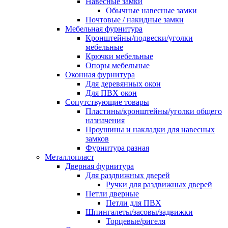
Навесные замки
Обычные навесные замки
Почтовые / накидные замки
Мебельная фурнитура
Кронштейны/подвески/уголки
мебельные
Крючки мебельные
Опоры мебельные
Оконная фурнитура
Для деревянных окон
Для ПВХ окон
Сопутствующие товары
Пластины/кронштейны/уголки общего
назначения
Проушины и накладки для навесных
замков
Фурнитура разная
Металлопласт
Дверная фурнитура
Для раздвижных дверей
Ручки для раздвижных дверей
Петли дверные
Петли для ПВХ
Шпингалеты/засовы/задвижки
Торцевые/ригеля