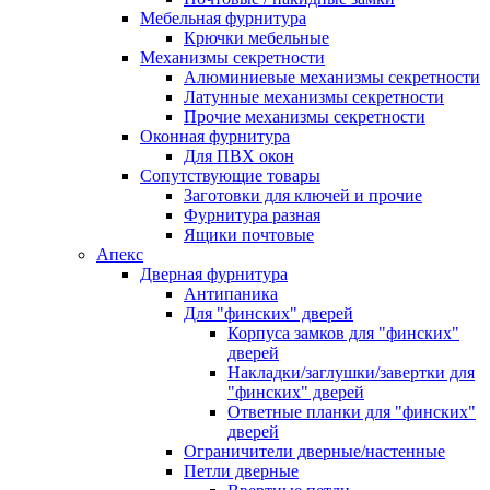
Мебельная фурнитура
Крючки мебельные
Механизмы секретности
Алюминиевые механизмы секретности
Латунные механизмы секретности
Прочие механизмы секретности
Оконная фурнитура
Для ПВХ окон
Сопутствующие товары
Заготовки для ключей и прочие
Фурнитура разная
Ящики почтовые
Апекс
Дверная фурнитура
Антипаника
Для "финских" дверей
Корпуса замков для "финских"
дверей
Накладки/заглушки/завертки для
"финских" дверей
Ответные планки для "финских"
дверей
Ограничители дверные/настенные
Петли дверные