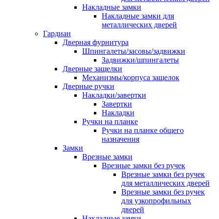
Накладные замки
Накладные замки для
металлических дверей
Гардиан
Дверная фурнитура
Шпингалеты/засовы/задвижки
Задвижки/шпингалеты
Дверные защелки
Механизмы/корпуса защелок
Дверные ручки
Накладки/завертки
Завертки
Накладки
Ручки на планке
Ручки на планке общего
назначения
Замки
Врезные замки
Врезные замки без ручек
Врезные замки без ручек
для металлических дверей
Врезные замки без ручек
для узкопрофильных
дверей
Накладные замки