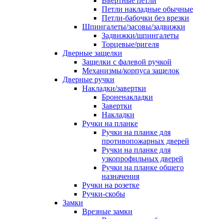
Ввертные петли
Петли накладные обычные
Петли-бабочки без врезки
Шпингалеты/засовы/задвижки
Задвижки/шпингалеты
Торцевые/ригеля
Дверные защелки
Защелки с фалевой ручкой
Механизмы/корпуса защелок
Дверные ручки
Накладки/завертки
Броненакладки
Завертки
Накладки
Ручки на планке
Ручки на планке для
противопожарных дверей
Ручки на планке для
узкопрофильных дверей
Ручки на планке общего
назначения
Ручки на розетке
Ручки-скобы
Замки
Врезные замки