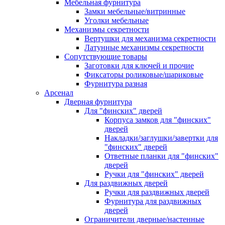
Мебельная фурнитура
Замки мебельные/витринные
Уголки мебельные
Механизмы секретности
Вертушки для механизма секретности
Латунные механизмы секретности
Сопутствующие товары
Заготовки для ключей и прочие
Фиксаторы роликовые/шариковые
Фурнитура разная
Арсенал
Дверная фурнитура
Для "финских" дверей
Корпуса замков для "финских"
дверей
Накладки/заглушки/завертки для
"финских" дверей
Ответные планки для "финских"
дверей
Ручки для "финских" дверей
Для раздвижных дверей
Ручки для раздвижных дверей
Фурнитура для раздвижных
дверей
Ограничители дверные/настенные