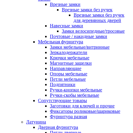
Врезные замки
Врезные замки без ручек
Врезные замки без ручек
для деревянных дверей
Навесные замки
Замки велосипедные/тросовые
Почтовые / накидные замки
Мебельная фурнитура
Замки мебельные/витринные
Зеркалодержатели
Крючки мебельные
Магнитные защелки
Направляющие
Опоры мебельные
Петли мебельные
Подпятники
Ручки-кнопки мебельные
Ручки-скобы мебельные
Сопутствующие товары
Заготовки для ключей и прочие
Фиксаторы роликовые/шариковые
Фурнитура разная
Латунина
Дверная фурнитура
Петли дверные