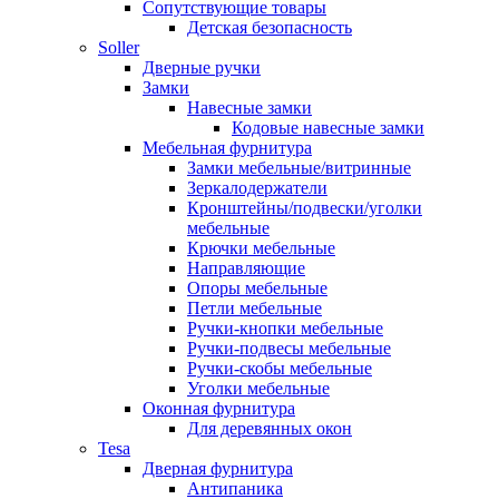
Сопутствующие товары
Детская безопасность
Soller
Дверные ручки
Замки
Навесные замки
Кодовые навесные замки
Мебельная фурнитура
Замки мебельные/витринные
Зеркалодержатели
Кронштейны/подвески/уголки
мебельные
Крючки мебельные
Направляющие
Опоры мебельные
Петли мебельные
Ручки-кнопки мебельные
Ручки-подвесы мебельные
Ручки-скобы мебельные
Уголки мебельные
Оконная фурнитура
Для деревянных окон
Tesa
Дверная фурнитура
Антипаника