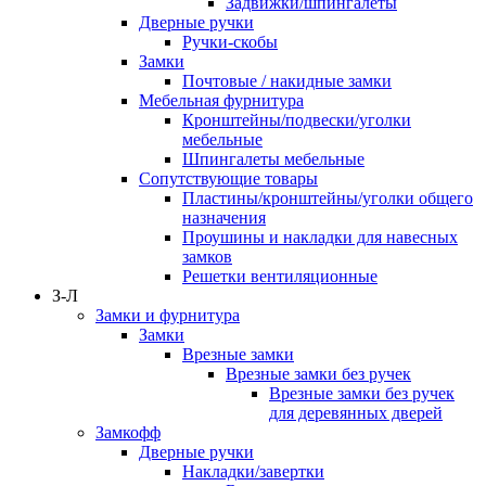
Задвижки/шпингалеты
Дверные ручки
Ручки-скобы
Замки
Почтовые / накидные замки
Мебельная фурнитура
Кронштейны/подвески/уголки
мебельные
Шпингалеты мебельные
Сопутствующие товары
Пластины/кронштейны/уголки общего
назначения
Проушины и накладки для навесных
замков
Решетки вентиляционные
З-Л
Замки и фурнитура
Замки
Врезные замки
Врезные замки без ручек
Врезные замки без ручек
для деревянных дверей
Замкофф
Дверные ручки
Накладки/завертки