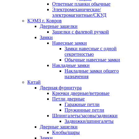
Ответные планки обычные
Электромеханические/
электромагнитные/СКУД
КЭМЗ г. Ковров
Дверные защелки
Защелки с фалевой ручкой
Замки
Навесные замки
Замки навесные с одной
секретностью
Обычные навесные замки
Накладные замки
Накладные замки общего
назначения
Китай
Дверная фурнитура
Крючки дверные/ветровые
Петли дверные
Гаражные петли
Пружинные петли
Шпингалеты/засовы/задвижки
Задвижки/шпингалеты
Дверные защелки
Кнобы/шары
Замки