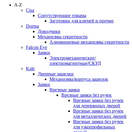
A-Z
Cisa
Сопутствующие товары
Заготовки для ключей и прочие
Dorma
Доводчики
Механизмы секретности
Алюминиевые механизмы секретности
Falcon Eye
Замки
Электромеханические/
электромагнитные/СКУД
Kale
Дверные защелки
Механизмы/корпуса защелок
Замки
Врезные замки
Врезные замки без ручек
Врезные замки без ручек
для деревянных дверей
Врезные замки без ручек
для металлических дверей
Врезные замки без ручек
для узкопрофильных