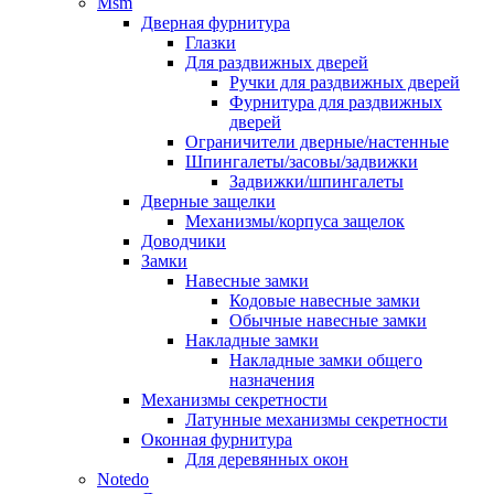
Msm
Дверная фурнитура
Глазки
Для раздвижных дверей
Ручки для раздвижных дверей
Фурнитура для раздвижных
дверей
Ограничители дверные/настенные
Шпингалеты/засовы/задвижки
Задвижки/шпингалеты
Дверные защелки
Механизмы/корпуса защелок
Доводчики
Замки
Навесные замки
Кодовые навесные замки
Обычные навесные замки
Накладные замки
Накладные замки общего
назначения
Механизмы секретности
Латунные механизмы секретности
Оконная фурнитура
Для деревянных окон
Notedo