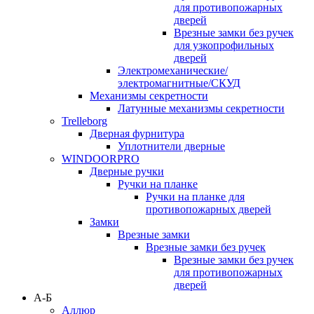
для противопожарных
дверей
Врезные замки без ручек
для узкопрофильных
дверей
Электромеханические/
электромагнитные/СКУД
Механизмы секретности
Латунные механизмы секретности
Trelleborg
Дверная фурнитура
Уплотнители дверные
WINDOORPRO
Дверные ручки
Ручки на планке
Ручки на планке для
противопожарных дверей
Замки
Врезные замки
Врезные замки без ручек
Врезные замки без ручек
для противопожарных
дверей
А-Б
Аллюр