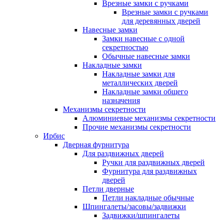
Врезные замки с ручками
Врезные замки с ручками
для деревянных дверей
Навесные замки
Замки навесные с одной
секретностью
Обычные навесные замки
Накладные замки
Накладные замки для
металлических дверей
Накладные замки общего
назначения
Механизмы секретности
Алюминиевые механизмы секретности
Прочие механизмы секретности
Ирбис
Дверная фурнитура
Для раздвижных дверей
Ручки для раздвижных дверей
Фурнитура для раздвижных
дверей
Петли дверные
Петли накладные обычные
Шпингалеты/засовы/задвижки
Задвижки/шпингалеты