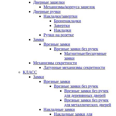
Дверные защелки
Механизмы/корпуса защелок
Дверные ручки
Накладки/завертки
Броненакладки
Завертки
Накладки
Ручки на розетке
Замки
Врезные замки
Врезные замки без ручек
Магнитные/бесшумные
замки
Механизмы секретности
Латунные механизмы секретности
КЛАСС
Замки
Врезные замки
Врезные замки без ручек
Врезные замки без ручек
для деревянных дверей
Врезные замки без ручек
для металлических дверей
Накладные замки
Накладные замки для