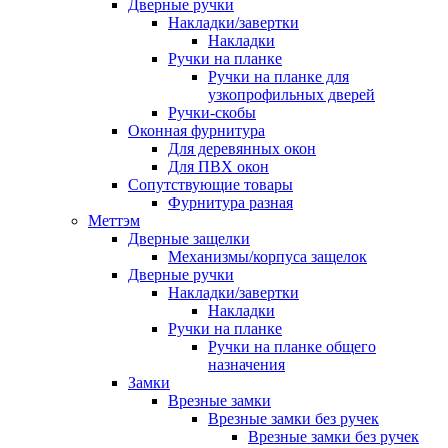
Дверные ручки
Накладки/завертки
Накладки
Ручки на планке
Ручки на планке для
узкопрофильных дверей
Ручки-скобы
Оконная фурнитура
Для деревянных окон
Для ПВХ окон
Сопутствующие товары
Фурнитура разная
Меттэм
Дверные защелки
Механизмы/корпуса защелок
Дверные ручки
Накладки/завертки
Накладки
Ручки на планке
Ручки на планке общего
назначения
Замки
Врезные замки
Врезные замки без ручек
Врезные замки без ручек