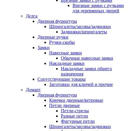
Врезные замки с ручками
Врезные замки с ручками
для деревянных дверей
Делга
Дверная фурнитура
Шпингалеты/засовы/задвижки
Задвижки/шпингалеты
Дверные ручки
Ручки-скобы
Замки
Навесные замки
Обычные навесные замки
Накладные замки
Накладные замки общего
назначения
Сопутствующие товары
Заготовки для ключей и прочие
Домарт
Дверная фурнитура
Крючки дверные/ветровые
Петли дверные
Петли-стрелы
Разные петли
Фигурные петли
Шпингалеты/засовы/задвижки