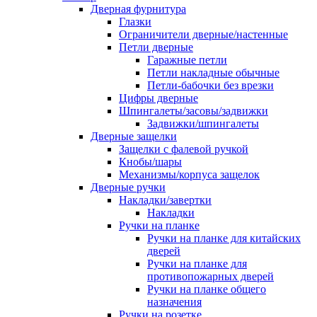
Дверная фурнитура
Глазки
Ограничители дверные/настенные
Петли дверные
Гаражные петли
Петли накладные обычные
Петли-бабочки без врезки
Цифры дверные
Шпингалеты/засовы/задвижки
Задвижки/шпингалеты
Дверные защелки
Защелки с фалевой ручкой
Кнобы/шары
Механизмы/корпуса защелок
Дверные ручки
Накладки/завертки
Накладки
Ручки на планке
Ручки на планке для китайских
дверей
Ручки на планке для
противопожарных дверей
Ручки на планке общего
назначения
Ручки на розетке