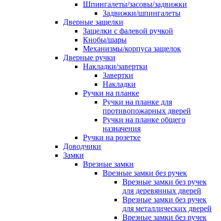
Шпингалеты/засовы/задвижки
Задвижки/шпингалеты
Дверные защелки
Защелки с фалевой ручкой
Кнобы/шары
Механизмы/корпуса защелок
Дверные ручки
Накладки/завертки
Завертки
Накладки
Ручки на планке
Ручки на планке для
противопожарных дверей
Ручки на планке общего
назначения
Ручки на розетке
Доводчики
Замки
Врезные замки
Врезные замки без ручек
Врезные замки без ручек
для деревянных дверей
Врезные замки без ручек
для металлических дверей
Врезные замки без ручек