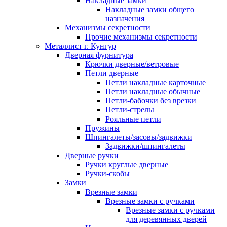
Накладные замки
Накладные замки общего
назначения
Механизмы секретности
Прочие механизмы секретности
Металлист г. Кунгур
Дверная фурнитура
Крючки дверные/ветровые
Петли дверные
Петли накладные карточные
Петли накладные обычные
Петли-бабочки без врезки
Петли-стрелы
Рояльные петли
Пружины
Шпингалеты/засовы/задвижки
Задвижки/шпингалеты
Дверные ручки
Ручки круглые дверные
Ручки-скобы
Замки
Врезные замки
Врезные замки с ручками
Врезные замки с ручками
для деревянных дверей