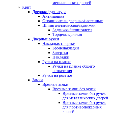
металлических дверей
Крит
Дверная фурнитура
Антипаника
Ограничители дверные/настенные
Шпингалеты/засовы/задвижки
Задвижки/шпингалеты
Торцевые/ригеля
Дверные ручки
Накладки/завертки
Броненакладки
Завертки
Накладки
Ручки на планке
Ручки на планке общего
назначения
Ручки на розетке
Замки
Врезные замки
Врезные замки без ручек
Врезные замки без ручек
для металлических дверей
Врезные замки без ручек
для противопожарных
дверей