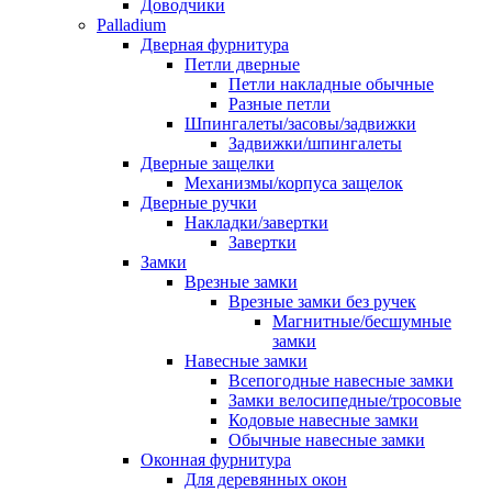
Доводчики
Palladium
Дверная фурнитура
Петли дверные
Петли накладные обычные
Разные петли
Шпингалеты/засовы/задвижки
Задвижки/шпингалеты
Дверные защелки
Механизмы/корпуса защелок
Дверные ручки
Накладки/завертки
Завертки
Замки
Врезные замки
Врезные замки без ручек
Магнитные/бесшумные
замки
Навесные замки
Всепогодные навесные замки
Замки велосипедные/тросовые
Кодовые навесные замки
Обычные навесные замки
Оконная фурнитура
Для деревянных окон