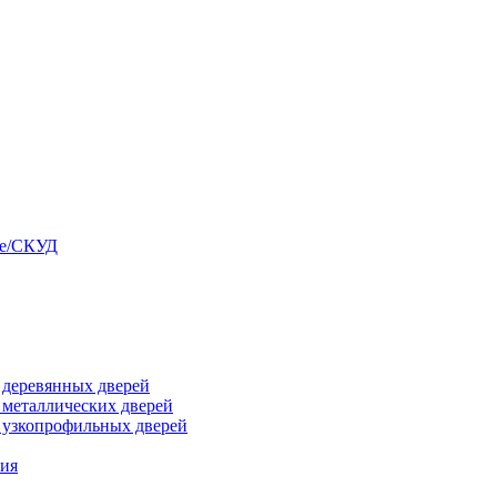
ые/СКУД
я деревянных дверей
я металлических дверей
я узкопрофильных дверей
ния