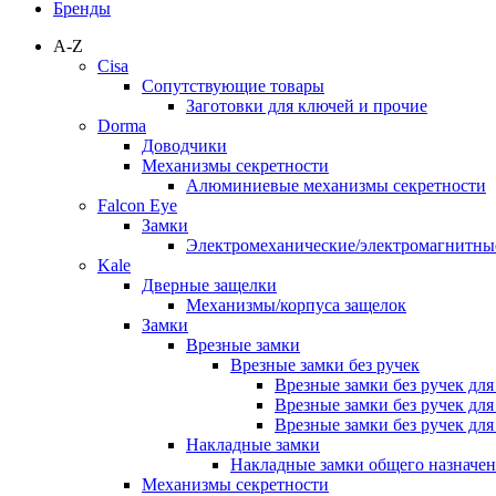
Бренды
A-Z
Cisa
Сопутствующие товары
Заготовки для ключей и прочие
Dorma
Доводчики
Механизмы секретности
Алюминиевые механизмы секретности
Falcon Eye
Замки
Электромеханические/электромагнитн
Kale
Дверные защелки
Механизмы/корпуса защелок
Замки
Врезные замки
Врезные замки без ручек
Врезные замки без ручек дл
Врезные замки без ручек дл
Врезные замки без ручек дл
Накладные замки
Накладные замки общего назначе
Механизмы секретности