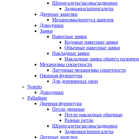
Шпингалеты/засовы/задвижки
Задвижки/шпингалеты
Дверные защелки
Механизмы/корпуса защелок
Доводчики
Замки
Навесные замки
Кодовые навесные замки
Обычные навесные замки
Накладные замки
Накладные замки общего назначе
Механизмы секретности
Латунные механизмы секретности
Оконная фурнитура
Для деревянных окон
Notedo
Доводчики
Palladium
Дверная фурнитура
Петли дверные
Петли накладные обычные
Разные петли
Шпингалеты/засовы/задвижки
Задвижки/шпингалеты
Дверные защелки