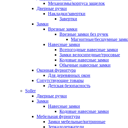
Механизмы/корпуса защелок
Дверные ручки
Накладки/завертки
Завертки
Замки
Врезные замки
Врезные замки без ручек
Магнитные/бесшумные замк
Навесные замки
Всепогодные навесные замки
Замки велосипедные/тросовые
Кодовые навесные замки
Обычные навесные замки
Оконная фурнитура
Для деревянных окон
Сопутствующие товары
Детская безопасность
Soller
Дверные ручки
Замки
Навесные замки
Кодовые навесные замки
Мебельная фурнитура
Замки мебельные/витринные
Зеркалодержатели