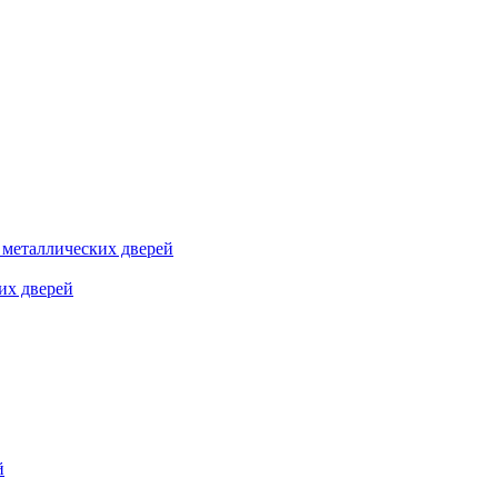
я металлических дверей
их дверей
й