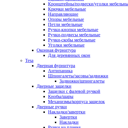
Кронштейны/подвески/уголки мебельн
Крючки мебельные
Направляющие
Опоры мебельные
Петли мебельные
Ручки-кнопки мебельные
Ручки-подвесы мебельные
Ручки-скобы мебельные
Уголки мебельные
Оконная фурнитура
Для деревянных окон
Tesa
Дверная фурнитура
Антипаника
Шпингалеты/засовы/задвижки
Задвижки/шпингалеты
Дверные защелки
Защелки с фалевой ручкой
Кнобы/шары
Механизмы/корпуса защелок
Дверные ручки
Накладки/завертки
Завертки
Накладки
Ручки на планке