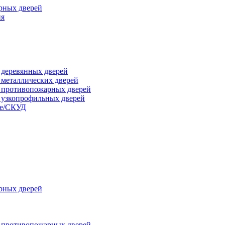
рных дверей
ия
я деревянных дверей
я металлических дверей
я противопожарных дверей
я узкопрофильных дверей
ые/СКУД
рных дверей
я противопожарных дверей