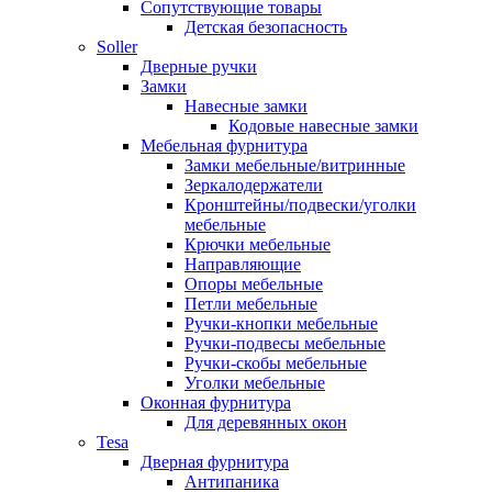
Сопутствующие товары
Детская безопасность
Soller
Дверные ручки
Замки
Навесные замки
Кодовые навесные замки
Мебельная фурнитура
Замки мебельные/витринные
Зеркалодержатели
Кронштейны/подвески/уголки
мебельные
Крючки мебельные
Направляющие
Опоры мебельные
Петли мебельные
Ручки-кнопки мебельные
Ручки-подвесы мебельные
Ручки-скобы мебельные
Уголки мебельные
Оконная фурнитура
Для деревянных окон
Tesa
Дверная фурнитура
Антипаника