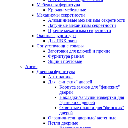
Мебельная фурнитура
Крючки мебельные
Механизмы секретности
Алюминиевые механизмы секретности
Латунные механизмы секретности
Прочие механизмы секретности
Оконная фурнитура
Для ПВХ окон
Сопутствующие товары
Заготовки для ключей и прочие
Фурнитура разная
Ящики почтовые
Апекс
Дверная фурнитура
Антипаника
Для "финских" дверей
Корпуса замков для "финских"
дверей
Накладки/заглушки/завертки для
"финских" дверей
Ответные планки для "финских"
дверей
Ограничители дверные/настенные
Петли дверные