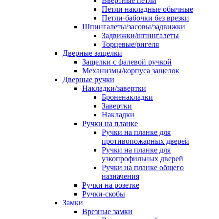
Ввертные петли
Петли накладные обычные
Петли-бабочки без врезки
Шпингалеты/засовы/задвижки
Задвижки/шпингалеты
Торцевые/ригеля
Дверные защелки
Защелки с фалевой ручкой
Механизмы/корпуса защелок
Дверные ручки
Накладки/завертки
Броненакладки
Завертки
Накладки
Ручки на планке
Ручки на планке для
противопожарных дверей
Ручки на планке для
узкопрофильных дверей
Ручки на планке общего
назначения
Ручки на розетке
Ручки-скобы
Замки
Врезные замки