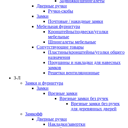
Задвижки/шпингалеты
Дверные ручки
Ручки-скобы
Замки
Почтовые / накидные замки
Мебельная фурнитура
Кронштейны/подвески/уголки
мебельные
Шпингалеты мебельные
Сопутствующие товары
Пластины/кронштейны/уголки общего
назначения
Проушины и накладки для навесных
замков
Решетки вентиляционные
З-Л
Замки и фурнитура
Замки
Врезные замки
Врезные замки без ручек
Врезные замки без ручек
для деревянных дверей
Замкофф
Дверные ручки
Накладки/завертки