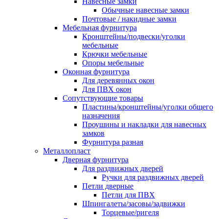
Навесные замки
Обычные навесные замки
Почтовые / накидные замки
Мебельная фурнитура
Кронштейны/подвески/уголки
мебельные
Крючки мебельные
Опоры мебельные
Оконная фурнитура
Для деревянных окон
Для ПВХ окон
Сопутствующие товары
Пластины/кронштейны/уголки общего
назначения
Проушины и накладки для навесных
замков
Фурнитура разная
Металлопласт
Дверная фурнитура
Для раздвижных дверей
Ручки для раздвижных дверей
Петли дверные
Петли для ПВХ
Шпингалеты/засовы/задвижки
Торцевые/ригеля