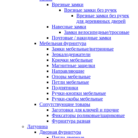
Врезные замки
Врезные замки без ручек
Врезные замки без ручек
для деревянных дверей
Навесные замки
Замки велосипедные/тросовые
Почтовые / накидные замки
Мебельная фурнитура
Замки мебельные/витринные
Зеркалодержатели
Крючки мебельные
Магнитные защелки
Направляющие
Опоры мебельные
Петли мебельные
Подпятники
Ручки-кнопки мебельные
Ручки-скобы мебельные
Сопутствующие товары
Заготовки для ключей и прочие
Фиксаторы роликовые/шариковые
Фурнитура разная
Латунина
Дверная фурнитура
Петли дверные