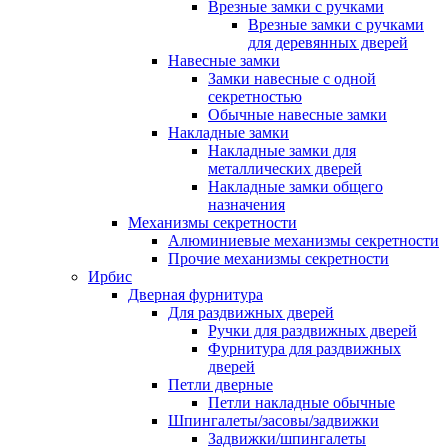
Врезные замки с ручками
Врезные замки с ручками
для деревянных дверей
Навесные замки
Замки навесные с одной
секретностью
Обычные навесные замки
Накладные замки
Накладные замки для
металлических дверей
Накладные замки общего
назначения
Механизмы секретности
Алюминиевые механизмы секретности
Прочие механизмы секретности
Ирбис
Дверная фурнитура
Для раздвижных дверей
Ручки для раздвижных дверей
Фурнитура для раздвижных
дверей
Петли дверные
Петли накладные обычные
Шпингалеты/засовы/задвижки
Задвижки/шпингалеты