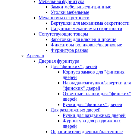
Мебельная фурнитура
Замки мебельные/витринные
Уголки мебельные
Механизмы секретности
Вертушки для механизма секретности
Латунные механизмы секретности
Сопутствующие товары
Заготовки для ключей и прочие
Фиксаторы роликовые/шариковые
Фурнитура разная
Арсенал
Дверная фурнитура
Для "финских" дверей
Корпуса замков для "финских"
дверей
Накладки/заглушки/завертки для
"финских" дверей
Ответные планки для "финских"
дверей
Ручки для "финских" дверей
Для раздвижных дверей
Ручки для раздвижных дверей
Фурнитура для раздвижных
дверей
Ограничители дверные/настенные