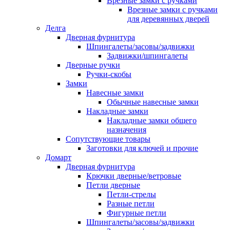
Врезные замки с ручками
Врезные замки с ручками
для деревянных дверей
Делга
Дверная фурнитура
Шпингалеты/засовы/задвижки
Задвижки/шпингалеты
Дверные ручки
Ручки-скобы
Замки
Навесные замки
Обычные навесные замки
Накладные замки
Накладные замки общего
назначения
Сопутствующие товары
Заготовки для ключей и прочие
Домарт
Дверная фурнитура
Крючки дверные/ветровые
Петли дверные
Петли-стрелы
Разные петли
Фигурные петли
Шпингалеты/засовы/задвижки