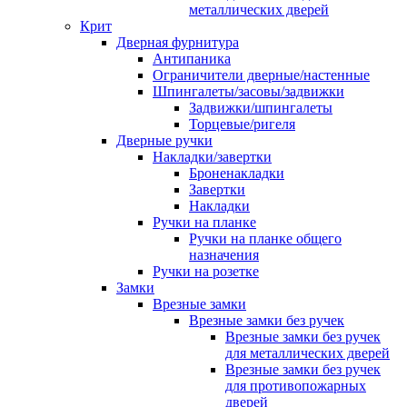
металлических дверей
Крит
Дверная фурнитура
Антипаника
Ограничители дверные/настенные
Шпингалеты/засовы/задвижки
Задвижки/шпингалеты
Торцевые/ригеля
Дверные ручки
Накладки/завертки
Броненакладки
Завертки
Накладки
Ручки на планке
Ручки на планке общего
назначения
Ручки на розетке
Замки
Врезные замки
Врезные замки без ручек
Врезные замки без ручек
для металлических дверей
Врезные замки без ручек
для противопожарных
дверей