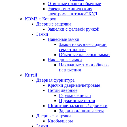
Ответные планки обычные
Электромеханические/
электромагнитные/СКУД
КЭМЗ г. Ковров
Дверные защелки
Защелки с фалевой ручкой
Замки
Навесные замки
Замки навесные с одной
секретностью
Обычные навесные замки
Накладные замки
Накладные замки общего
назначения
Китай
Дверная фурнитура
Крючки дверные/ветровые
Петли дверные
Гаражные петли
Пружинные петли
Шпингалеты/засовы/задвижки
Задвижки/шпингалеты
Дверные защелки
Кнобы/шары
Замки