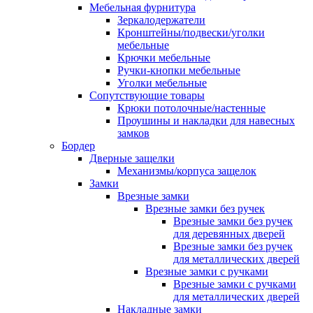
Мебельная фурнитура
Зеркалодержатели
Кронштейны/подвески/уголки
мебельные
Крючки мебельные
Ручки-кнопки мебельные
Уголки мебельные
Сопутствующие товары
Крюки потолочные/настенные
Проушины и накладки для навесных
замков
Бордер
Дверные защелки
Механизмы/корпуса защелок
Замки
Врезные замки
Врезные замки без ручек
Врезные замки без ручек
для деревянных дверей
Врезные замки без ручек
для металлических дверей
Врезные замки с ручками
Врезные замки с ручками
для металлических дверей
Накладные замки