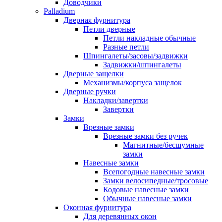
Доводчики
Palladium
Дверная фурнитура
Петли дверные
Петли накладные обычные
Разные петли
Шпингалеты/засовы/задвижки
Задвижки/шпингалеты
Дверные защелки
Механизмы/корпуса защелок
Дверные ручки
Накладки/завертки
Завертки
Замки
Врезные замки
Врезные замки без ручек
Магнитные/бесшумные
замки
Навесные замки
Всепогодные навесные замки
Замки велосипедные/тросовые
Кодовые навесные замки
Обычные навесные замки
Оконная фурнитура
Для деревянных окон