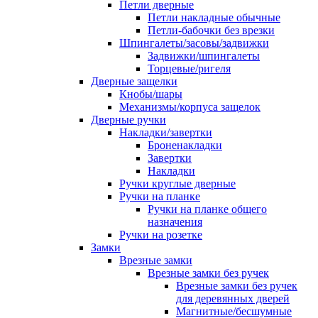
Петли дверные
Петли накладные обычные
Петли-бабочки без врезки
Шпингалеты/засовы/задвижки
Задвижки/шпингалеты
Торцевые/ригеля
Дверные защелки
Кнобы/шары
Механизмы/корпуса защелок
Дверные ручки
Накладки/завертки
Броненакладки
Завертки
Накладки
Ручки круглые дверные
Ручки на планке
Ручки на планке общего
назначения
Ручки на розетке
Замки
Врезные замки
Врезные замки без ручек
Врезные замки без ручек
для деревянных дверей
Магнитные/бесшумные