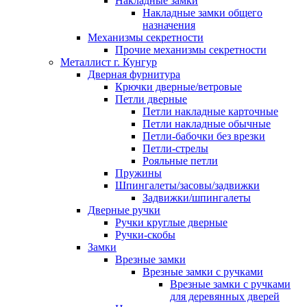
Накладные замки
Накладные замки общего
назначения
Механизмы секретности
Прочие механизмы секретности
Металлист г. Кунгур
Дверная фурнитура
Крючки дверные/ветровые
Петли дверные
Петли накладные карточные
Петли накладные обычные
Петли-бабочки без врезки
Петли-стрелы
Рояльные петли
Пружины
Шпингалеты/засовы/задвижки
Задвижки/шпингалеты
Дверные ручки
Ручки круглые дверные
Ручки-скобы
Замки
Врезные замки
Врезные замки с ручками
Врезные замки с ручками
для деревянных дверей