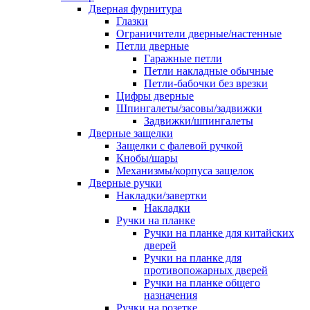
Дверная фурнитура
Глазки
Ограничители дверные/настенные
Петли дверные
Гаражные петли
Петли накладные обычные
Петли-бабочки без врезки
Цифры дверные
Шпингалеты/засовы/задвижки
Задвижки/шпингалеты
Дверные защелки
Защелки с фалевой ручкой
Кнобы/шары
Механизмы/корпуса защелок
Дверные ручки
Накладки/завертки
Накладки
Ручки на планке
Ручки на планке для китайских
дверей
Ручки на планке для
противопожарных дверей
Ручки на планке общего
назначения
Ручки на розетке