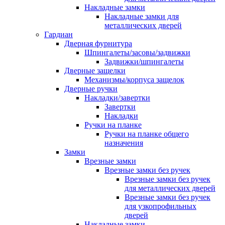
Накладные замки
Накладные замки для
металлических дверей
Гардиан
Дверная фурнитура
Шпингалеты/засовы/задвижки
Задвижки/шпингалеты
Дверные защелки
Механизмы/корпуса защелок
Дверные ручки
Накладки/завертки
Завертки
Накладки
Ручки на планке
Ручки на планке общего
назначения
Замки
Врезные замки
Врезные замки без ручек
Врезные замки без ручек
для металлических дверей
Врезные замки без ручек
для узкопрофильных
дверей
Накладные замки