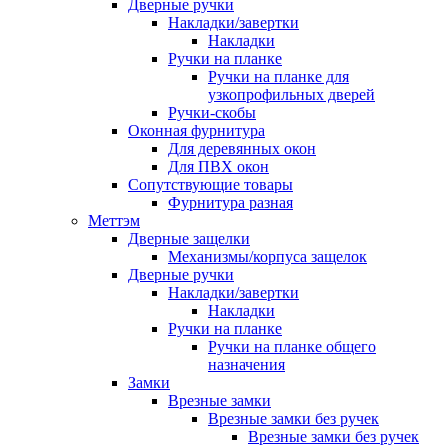
Дверные ручки
Накладки/завертки
Накладки
Ручки на планке
Ручки на планке для
узкопрофильных дверей
Ручки-скобы
Оконная фурнитура
Для деревянных окон
Для ПВХ окон
Сопутствующие товары
Фурнитура разная
Меттэм
Дверные защелки
Механизмы/корпуса защелок
Дверные ручки
Накладки/завертки
Накладки
Ручки на планке
Ручки на планке общего
назначения
Замки
Врезные замки
Врезные замки без ручек
Врезные замки без ручек