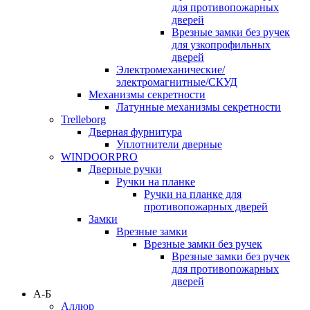
для противопожарных
дверей
Врезные замки без ручек
для узкопрофильных
дверей
Электромеханические/
электромагнитные/СКУД
Механизмы секретности
Латунные механизмы секретности
Trelleborg
Дверная фурнитура
Уплотнители дверные
WINDOORPRO
Дверные ручки
Ручки на планке
Ручки на планке для
противопожарных дверей
Замки
Врезные замки
Врезные замки без ручек
Врезные замки без ручек
для противопожарных
дверей
А-Б
Аллюр