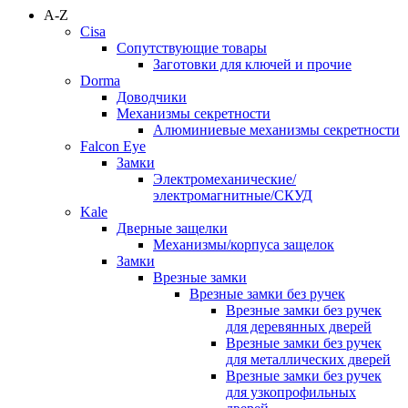
A-Z
Cisa
Сопутствующие товары
Заготовки для ключей и прочие
Dorma
Доводчики
Механизмы секретности
Алюминиевые механизмы секретности
Falcon Eye
Замки
Электромеханические/
электромагнитные/СКУД
Kale
Дверные защелки
Механизмы/корпуса защелок
Замки
Врезные замки
Врезные замки без ручек
Врезные замки без ручек
для деревянных дверей
Врезные замки без ручек
для металлических дверей
Врезные замки без ручек
для узкопрофильных