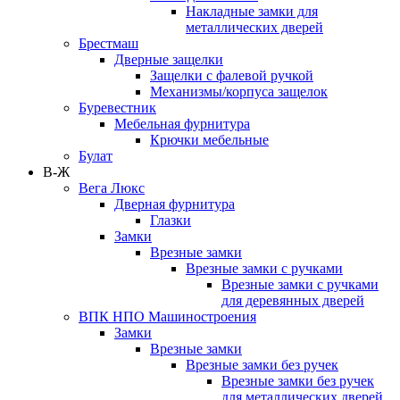
Накладные замки для
металлических дверей
Брестмаш
Дверные защелки
Защелки с фалевой ручкой
Механизмы/корпуса защелок
Буревестник
Мебельная фурнитура
Крючки мебельные
Булат
В-Ж
Вега Люкс
Дверная фурнитура
Глазки
Замки
Врезные замки
Врезные замки с ручками
Врезные замки с ручками
для деревянных дверей
ВПК НПО Машиностроения
Замки
Врезные замки
Врезные замки без ручек
Врезные замки без ручек
для металлических дверей