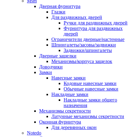
Msm
Дверная фурнитура
Глазки
Для раздвижных дверей
Ручки для раздвижных дверей
Фурнитура для раздвижных
дверей
Ограничители дверные/настенные
Шпингалеты/засовы/задвижки
Задвижки/шпингалеты
Дверные защелки
Механизмы/корпуса защелок
Доводчики
Замки
Навесные замки
Кодовые навесные замки
Обычные навесные замки
Накладные замки
Накладные замки общего
назначения
Механизмы секретности
Латунные механизмы секретности
Оконная фурнитура
Для деревянных окон
Notedo