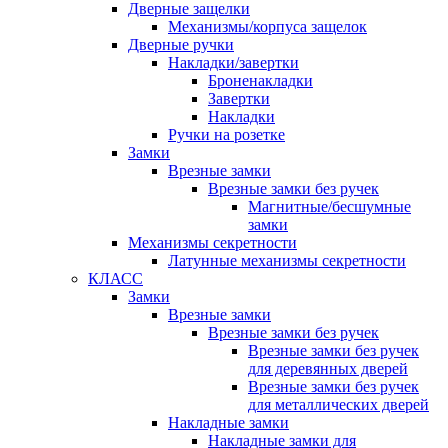
Дверные защелки
Механизмы/корпуса защелок
Дверные ручки
Накладки/завертки
Броненакладки
Завертки
Накладки
Ручки на розетке
Замки
Врезные замки
Врезные замки без ручек
Магнитные/бесшумные
замки
Механизмы секретности
Латунные механизмы секретности
КЛАСС
Замки
Врезные замки
Врезные замки без ручек
Врезные замки без ручек
для деревянных дверей
Врезные замки без ручек
для металлических дверей
Накладные замки
Накладные замки для