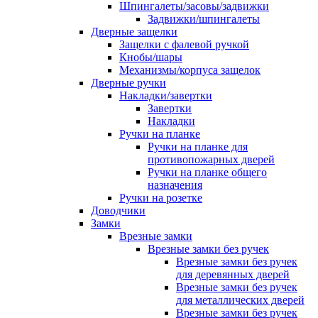
Шпингалеты/засовы/задвижки
Задвижки/шпингалеты
Дверные защелки
Защелки с фалевой ручкой
Кнобы/шары
Механизмы/корпуса защелок
Дверные ручки
Накладки/завертки
Завертки
Накладки
Ручки на планке
Ручки на планке для
противопожарных дверей
Ручки на планке общего
назначения
Ручки на розетке
Доводчики
Замки
Врезные замки
Врезные замки без ручек
Врезные замки без ручек
для деревянных дверей
Врезные замки без ручек
для металлических дверей
Врезные замки без ручек