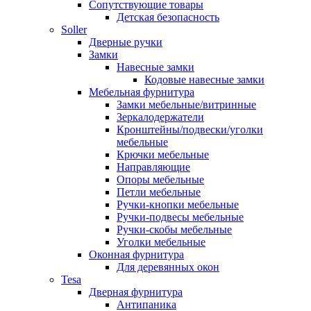
Сопутствующие товары
Детская безопасность
Soller
Дверные ручки
Замки
Навесные замки
Кодовые навесные замки
Мебельная фурнитура
Замки мебельные/витринные
Зеркалодержатели
Кронштейны/подвески/уголки
мебельные
Крючки мебельные
Направляющие
Опоры мебельные
Петли мебельные
Ручки-кнопки мебельные
Ручки-подвесы мебельные
Ручки-скобы мебельные
Уголки мебельные
Оконная фурнитура
Для деревянных окон
Tesa
Дверная фурнитура
Антипаника