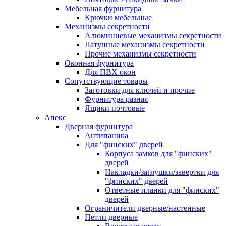
Мебельная фурнитура
Крючки мебельные
Механизмы секретности
Алюминиевые механизмы секретности
Латунные механизмы секретности
Прочие механизмы секретности
Оконная фурнитура
Для ПВХ окон
Сопутствующие товары
Заготовки для ключей и прочие
Фурнитура разная
Ящики почтовые
Апекс
Дверная фурнитура
Антипаника
Для "финских" дверей
Корпуса замков для "финских"
дверей
Накладки/заглушки/завертки для
"финских" дверей
Ответные планки для "финских"
дверей
Ограничители дверные/настенные
Петли дверные