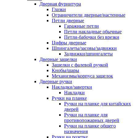
Дверная фурнитура
Глазки
Ограничители дверные/настенные
Петли дверные
Гаражные петли
Петли накладные обычные
Петли-бабочки без врезки
Цифры дверные
Шпингалеты/засовы/задвижки
Задвижки/шпингалеты
Дверные защелки
Защелки с фалевой ручкой
Кнобы/шары
Механизмы/корпуса защелок
Дверные ручки
Накладки/завертки
Накладки
Ручки на планке
Ручки на планке для китайских
дверей
Ручки на планке для
противопожарных дверей
Ручки на планке общего
назначения
Ручки на розетке