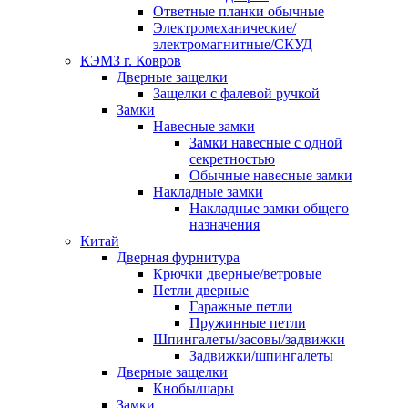
Ответные планки обычные
Электромеханические/
электромагнитные/СКУД
КЭМЗ г. Ковров
Дверные защелки
Защелки с фалевой ручкой
Замки
Навесные замки
Замки навесные с одной
секретностью
Обычные навесные замки
Накладные замки
Накладные замки общего
назначения
Китай
Дверная фурнитура
Крючки дверные/ветровые
Петли дверные
Гаражные петли
Пружинные петли
Шпингалеты/засовы/задвижки
Задвижки/шпингалеты
Дверные защелки
Кнобы/шары
Замки