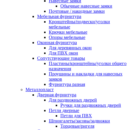
Навесные замки
Обычные навесные замки
Почтовые / накидные замки
Мебельная фурнитура
Кронштейны/подвески/уголки
мебельные
Крючки мебельные
Опоры мебельные
Оконная фурнитура
Для деревянных окон
Для ПВХ окон
Сопутствующие товары
Пластины/кронштейны/уголки общего
назначения
Проушины и накладки для навесных
замков
Фурнитура разная
Металлопласт
Дверная фурнитура
Для раздвижных дверей
Ручки для раздвижных дверей
Петли дверные
Петли для ПВХ
Шпингалеты/засовы/задвижки
Торцевые/ригеля