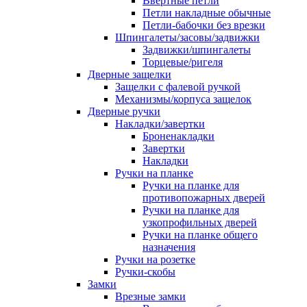
Ввертные петли
Петли накладные обычные
Петли-бабочки без врезки
Шпингалеты/засовы/задвижки
Задвижки/шпингалеты
Торцевые/ригеля
Дверные защелки
Защелки с фалевой ручкой
Механизмы/корпуса защелок
Дверные ручки
Накладки/завертки
Броненакладки
Завертки
Накладки
Ручки на планке
Ручки на планке для
противопожарных дверей
Ручки на планке для
узкопрофильных дверей
Ручки на планке общего
назначения
Ручки на розетке
Ручки-скобы
Замки
Врезные замки