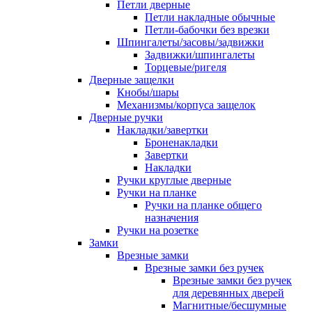
Петли дверные
Петли накладные обычные
Петли-бабочки без врезки
Шпингалеты/засовы/задвижки
Задвижки/шпингалеты
Торцевые/ригеля
Дверные защелки
Кнобы/шары
Механизмы/корпуса защелок
Дверные ручки
Накладки/завертки
Броненакладки
Завертки
Накладки
Ручки круглые дверные
Ручки на планке
Ручки на планке общего
назначения
Ручки на розетке
Замки
Врезные замки
Врезные замки без ручек
Врезные замки без ручек
для деревянных дверей
Магнитные/бесшумные