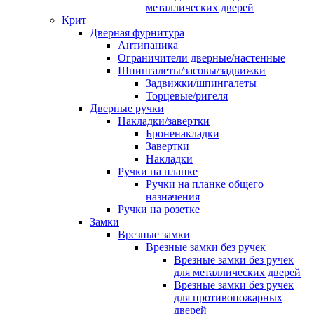
металлических дверей
Крит
Дверная фурнитура
Антипаника
Ограничители дверные/настенные
Шпингалеты/засовы/задвижки
Задвижки/шпингалеты
Торцевые/ригеля
Дверные ручки
Накладки/завертки
Броненакладки
Завертки
Накладки
Ручки на планке
Ручки на планке общего
назначения
Ручки на розетке
Замки
Врезные замки
Врезные замки без ручек
Врезные замки без ручек
для металлических дверей
Врезные замки без ручек
для противопожарных
дверей