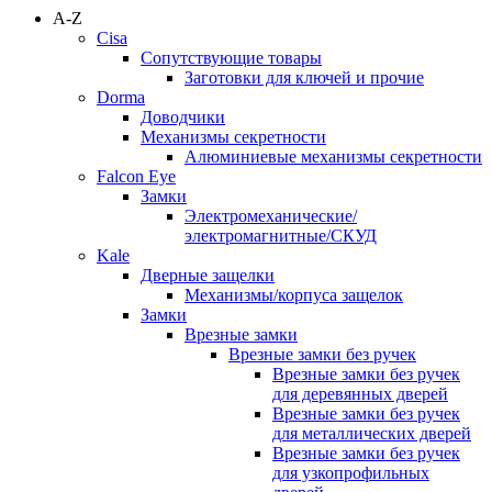
A-Z
Cisa
Сопутствующие товары
Заготовки для ключей и прочие
Dorma
Доводчики
Механизмы секретности
Алюминиевые механизмы секретности
Falcon Eye
Замки
Электромеханические/
электромагнитные/СКУД
Kale
Дверные защелки
Механизмы/корпуса защелок
Замки
Врезные замки
Врезные замки без ручек
Врезные замки без ручек
для деревянных дверей
Врезные замки без ручек
для металлических дверей
Врезные замки без ручек
для узкопрофильных