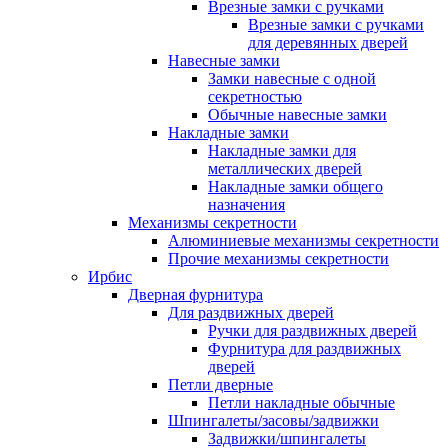
Врезные замки с ручками
Врезные замки с ручками
для деревянных дверей
Навесные замки
Замки навесные с одной
секретностью
Обычные навесные замки
Накладные замки
Накладные замки для
металлических дверей
Накладные замки общего
назначения
Механизмы секретности
Алюминиевые механизмы секретности
Прочие механизмы секретности
Ирбис
Дверная фурнитура
Для раздвижных дверей
Ручки для раздвижных дверей
Фурнитура для раздвижных
дверей
Петли дверные
Петли накладные обычные
Шпингалеты/засовы/задвижки
Задвижки/шпингалеты