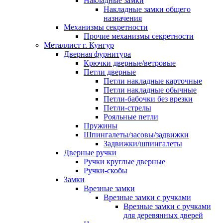
Накладные замки
Накладные замки общего
назначения
Механизмы секретности
Прочие механизмы секретности
Металлист г. Кунгур
Дверная фурнитура
Крючки дверные/ветровые
Петли дверные
Петли накладные карточные
Петли накладные обычные
Петли-бабочки без врезки
Петли-стрелы
Рояльные петли
Пружины
Шпингалеты/засовы/задвижки
Задвижки/шпингалеты
Дверные ручки
Ручки круглые дверные
Ручки-скобы
Замки
Врезные замки
Врезные замки с ручками
Врезные замки с ручками
для деревянных дверей