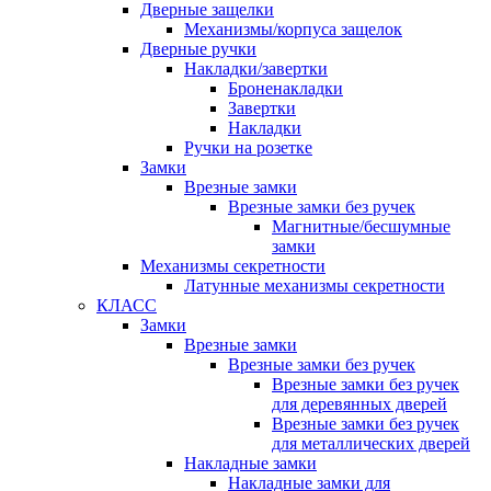
Дверные защелки
Механизмы/корпуса защелок
Дверные ручки
Накладки/завертки
Броненакладки
Завертки
Накладки
Ручки на розетке
Замки
Врезные замки
Врезные замки без ручек
Магнитные/бесшумные
замки
Механизмы секретности
Латунные механизмы секретности
КЛАСС
Замки
Врезные замки
Врезные замки без ручек
Врезные замки без ручек
для деревянных дверей
Врезные замки без ручек
для металлических дверей
Накладные замки
Накладные замки для