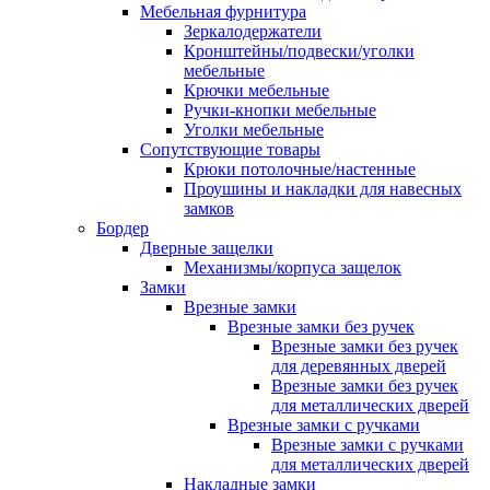
Мебельная фурнитура
Зеркалодержатели
Кронштейны/подвески/уголки
мебельные
Крючки мебельные
Ручки-кнопки мебельные
Уголки мебельные
Сопутствующие товары
Крюки потолочные/настенные
Проушины и накладки для навесных
замков
Бордер
Дверные защелки
Механизмы/корпуса защелок
Замки
Врезные замки
Врезные замки без ручек
Врезные замки без ручек
для деревянных дверей
Врезные замки без ручек
для металлических дверей
Врезные замки с ручками
Врезные замки с ручками
для металлических дверей
Накладные замки