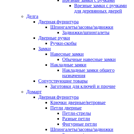
Врезные замки с ручками
Врезные замки с ручками
для деревянных дверей
Делга
Дверная фурнитура
Шпингалеты/засовы/задвижки
Задвижки/шпингалеты
Дверные ручки
Ручки-скобы
Замки
Навесные замки
Обычные навесные замки
Накладные замки
Накладные замки общего
назначения
Сопутствующие товары
Заготовки для ключей и прочие
Домарт
Дверная фурнитура
Крючки дверные/ветровые
Петли дверные
Петли-стрелы
Разные петли
Фигурные петли
Шпингалеты/засовы/задвижки