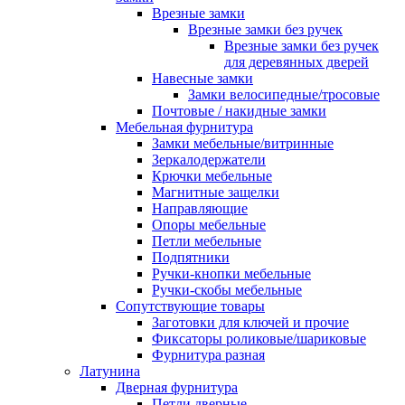
Врезные замки
Врезные замки без ручек
Врезные замки без ручек
для деревянных дверей
Навесные замки
Замки велосипедные/тросовые
Почтовые / накидные замки
Мебельная фурнитура
Замки мебельные/витринные
Зеркалодержатели
Крючки мебельные
Магнитные защелки
Направляющие
Опоры мебельные
Петли мебельные
Подпятники
Ручки-кнопки мебельные
Ручки-скобы мебельные
Сопутствующие товары
Заготовки для ключей и прочие
Фиксаторы роликовые/шариковые
Фурнитура разная
Латунина
Дверная фурнитура
Петли дверные