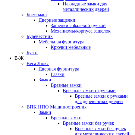
Накладные замки для
металлических дверей
Брестмаш
Дверные защелки
Защелки с фалевой ручкой
Механизмы/корпуса защелок
Буревестник
Мебельная фурнитура
Крючки мебельные
Булат
В-Ж
Вега Люкс
Дверная фурнитура
Глазки
Замки
Врезные замки
Врезные замки с ручками
Врезные замки с ручками
для деревянных дверей
ВПК НПО Машиностроения
Замки
Врезные замки
Врезные замки без ручек
Врезные замки без ручек
для металлических дверей