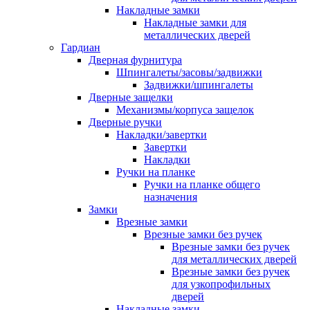
Накладные замки
Накладные замки для
металлических дверей
Гардиан
Дверная фурнитура
Шпингалеты/засовы/задвижки
Задвижки/шпингалеты
Дверные защелки
Механизмы/корпуса защелок
Дверные ручки
Накладки/завертки
Завертки
Накладки
Ручки на планке
Ручки на планке общего
назначения
Замки
Врезные замки
Врезные замки без ручек
Врезные замки без ручек
для металлических дверей
Врезные замки без ручек
для узкопрофильных
дверей
Накладные замки