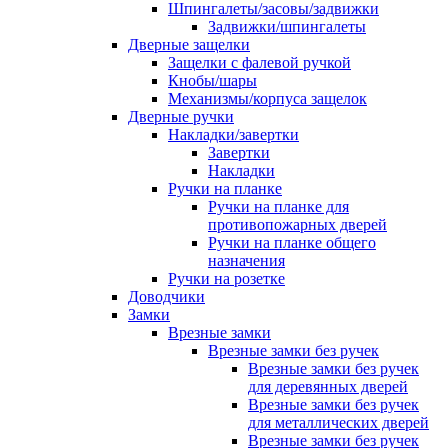
Шпингалеты/засовы/задвижки
Задвижки/шпингалеты
Дверные защелки
Защелки с фалевой ручкой
Кнобы/шары
Механизмы/корпуса защелок
Дверные ручки
Накладки/завертки
Завертки
Накладки
Ручки на планке
Ручки на планке для
противопожарных дверей
Ручки на планке общего
назначения
Ручки на розетке
Доводчики
Замки
Врезные замки
Врезные замки без ручек
Врезные замки без ручек
для деревянных дверей
Врезные замки без ручек
для металлических дверей
Врезные замки без ручек