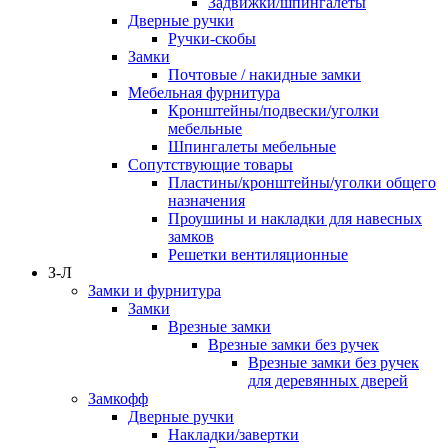
Задвижки/шпингалеты
Дверные ручки
Ручки-скобы
Замки
Почтовые / накидные замки
Мебельная фурнитура
Кронштейны/подвески/уголки
мебельные
Шпингалеты мебельные
Сопутствующие товары
Пластины/кронштейны/уголки общего
назначения
Проушины и накладки для навесных
замков
Решетки вентиляционные
З-Л
Замки и фурнитура
Замки
Врезные замки
Врезные замки без ручек
Врезные замки без ручек
для деревянных дверей
Замкофф
Дверные ручки
Накладки/завертки