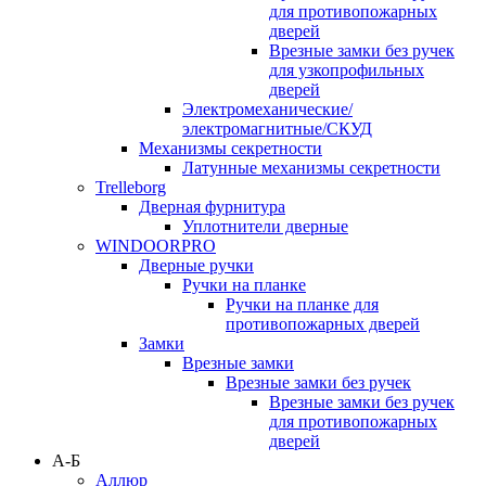
для противопожарных
дверей
Врезные замки без ручек
для узкопрофильных
дверей
Электромеханические/
электромагнитные/СКУД
Механизмы секретности
Латунные механизмы секретности
Trelleborg
Дверная фурнитура
Уплотнители дверные
WINDOORPRO
Дверные ручки
Ручки на планке
Ручки на планке для
противопожарных дверей
Замки
Врезные замки
Врезные замки без ручек
Врезные замки без ручек
для противопожарных
дверей
А-Б
Аллюр