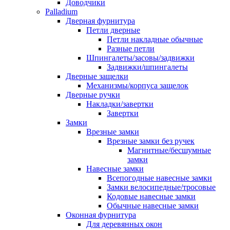
Доводчики
Palladium
Дверная фурнитура
Петли дверные
Петли накладные обычные
Разные петли
Шпингалеты/засовы/задвижки
Задвижки/шпингалеты
Дверные защелки
Механизмы/корпуса защелок
Дверные ручки
Накладки/завертки
Завертки
Замки
Врезные замки
Врезные замки без ручек
Магнитные/бесшумные
замки
Навесные замки
Всепогодные навесные замки
Замки велосипедные/тросовые
Кодовые навесные замки
Обычные навесные замки
Оконная фурнитура
Для деревянных окон