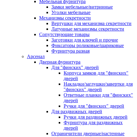
Мебельная фурнитура
Замки мебельные/витринные
Уголки мебельные
Механизмы секретности
Вертушки для механизма секретности
Латунные механизмы секретности
Сопутствующие товары
Заготовки для ключей и прочие
Фиксаторы роликовые/шариковые
Фурнитура разная
Арсенал
Дверная фурнитура
Для "финских" дверей
Корпуса замков для "финских"
дверей
Накладки/заглушки/завертки для
"финских" дверей
Ответные планки для "финских"
дверей
Ручки для "финских" дверей
Для раздвижных дверей
Ручки для раздвижных дверей
Фурнитура для раздвижных
дверей
Ограничители дверные/настенные