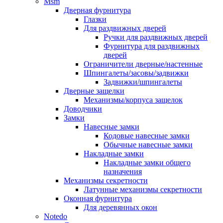
Msm
Дверная фурнитура
Глазки
Для раздвижных дверей
Ручки для раздвижных дверей
Фурнитура для раздвижных
дверей
Ограничители дверные/настенные
Шпингалеты/засовы/задвижки
Задвижки/шпингалеты
Дверные защелки
Механизмы/корпуса защелок
Доводчики
Замки
Навесные замки
Кодовые навесные замки
Обычные навесные замки
Накладные замки
Накладные замки общего
назначения
Механизмы секретности
Латунные механизмы секретности
Оконная фурнитура
Для деревянных окон
Notedo