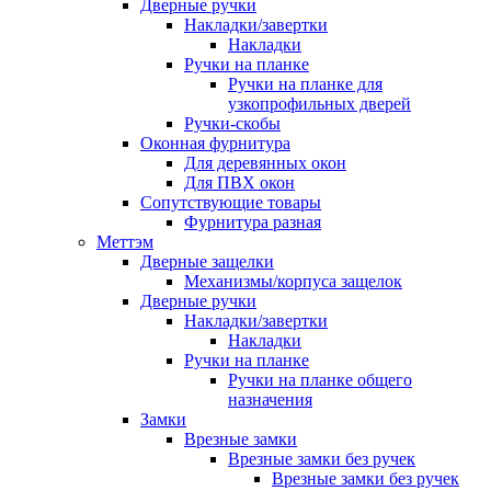
Дверные ручки
Накладки/завертки
Накладки
Ручки на планке
Ручки на планке для
узкопрофильных дверей
Ручки-скобы
Оконная фурнитура
Для деревянных окон
Для ПВХ окон
Сопутствующие товары
Фурнитура разная
Меттэм
Дверные защелки
Механизмы/корпуса защелок
Дверные ручки
Накладки/завертки
Накладки
Ручки на планке
Ручки на планке общего
назначения
Замки
Врезные замки
Врезные замки без ручек
Врезные замки без ручек