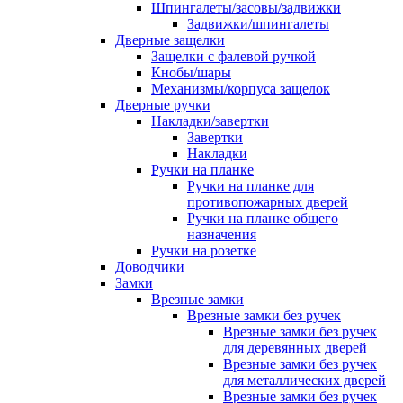
Шпингалеты/засовы/задвижки
Задвижки/шпингалеты
Дверные защелки
Защелки с фалевой ручкой
Кнобы/шары
Механизмы/корпуса защелок
Дверные ручки
Накладки/завертки
Завертки
Накладки
Ручки на планке
Ручки на планке для
противопожарных дверей
Ручки на планке общего
назначения
Ручки на розетке
Доводчики
Замки
Врезные замки
Врезные замки без ручек
Врезные замки без ручек
для деревянных дверей
Врезные замки без ручек
для металлических дверей
Врезные замки без ручек