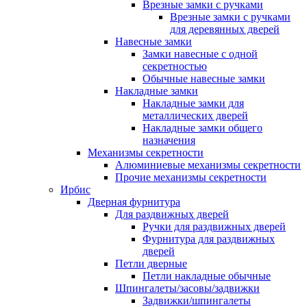
Врезные замки с ручками
Врезные замки с ручками
для деревянных дверей
Навесные замки
Замки навесные с одной
секретностью
Обычные навесные замки
Накладные замки
Накладные замки для
металлических дверей
Накладные замки общего
назначения
Механизмы секретности
Алюминиевые механизмы секретности
Прочие механизмы секретности
Ирбис
Дверная фурнитура
Для раздвижных дверей
Ручки для раздвижных дверей
Фурнитура для раздвижных
дверей
Петли дверные
Петли накладные обычные
Шпингалеты/засовы/задвижки
Задвижки/шпингалеты