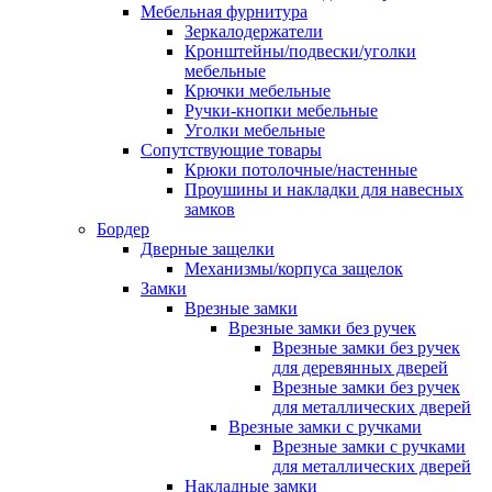
Мебельная фурнитура
Зеркалодержатели
Кронштейны/подвески/уголки
мебельные
Крючки мебельные
Ручки-кнопки мебельные
Уголки мебельные
Сопутствующие товары
Крюки потолочные/настенные
Проушины и накладки для навесных
замков
Бордер
Дверные защелки
Механизмы/корпуса защелок
Замки
Врезные замки
Врезные замки без ручек
Врезные замки без ручек
для деревянных дверей
Врезные замки без ручек
для металлических дверей
Врезные замки с ручками
Врезные замки с ручками
для металлических дверей
Накладные замки