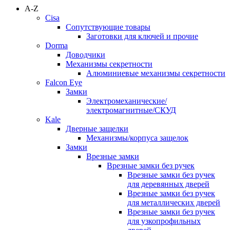
A-Z
Cisa
Сопутствующие товары
Заготовки для ключей и прочие
Dorma
Доводчики
Механизмы секретности
Алюминиевые механизмы секретности
Falcon Eye
Замки
Электромеханические/
электромагнитные/СКУД
Kale
Дверные защелки
Механизмы/корпуса защелок
Замки
Врезные замки
Врезные замки без ручек
Врезные замки без ручек
для деревянных дверей
Врезные замки без ручек
для металлических дверей
Врезные замки без ручек
для узкопрофильных