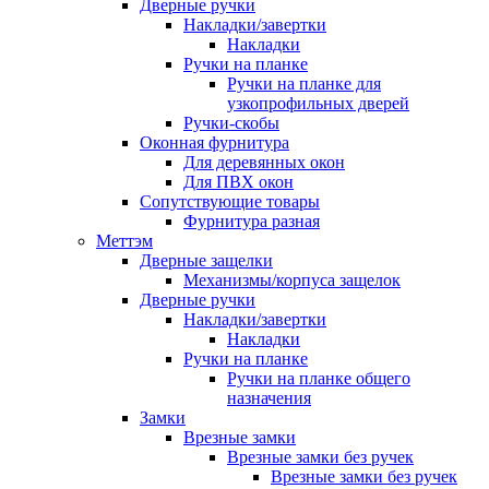
Дверные ручки
Накладки/завертки
Накладки
Ручки на планке
Ручки на планке для
узкопрофильных дверей
Ручки-скобы
Оконная фурнитура
Для деревянных окон
Для ПВХ окон
Сопутствующие товары
Фурнитура разная
Меттэм
Дверные защелки
Механизмы/корпуса защелок
Дверные ручки
Накладки/завертки
Накладки
Ручки на планке
Ручки на планке общего
назначения
Замки
Врезные замки
Врезные замки без ручек
Врезные замки без ручек