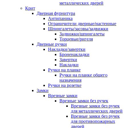
металлических дверей
Крит
Дверная фурнитура
Антипаника
Ограничители дверные/настенные
Шпингалеты/засовы/задвижки
Задвижки/шпингалеты
Торцевые/ригеля
Дверные ручки
Накладки/завертки
Броненакладки
Завертки
Накладки
Ручки на планке
Ручки на планке общего
назначения
Ручки на розетке
Замки
Врезные замки
Врезные замки без ручек
Врезные замки без ручек
для металлических дверей
Врезные замки без ручек
для противопожарных
дверей