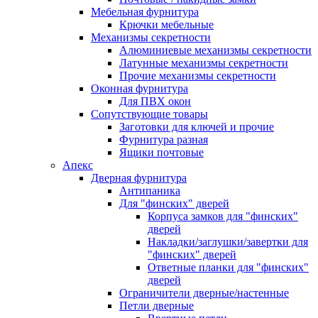
Мебельная фурнитура
Крючки мебельные
Механизмы секретности
Алюминиевые механизмы секретности
Латунные механизмы секретности
Прочие механизмы секретности
Оконная фурнитура
Для ПВХ окон
Сопутствующие товары
Заготовки для ключей и прочие
Фурнитура разная
Ящики почтовые
Апекс
Дверная фурнитура
Антипаника
Для "финских" дверей
Корпуса замков для "финских"
дверей
Накладки/заглушки/завертки для
"финских" дверей
Ответные планки для "финских"
дверей
Ограничители дверные/настенные
Петли дверные