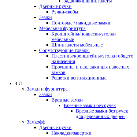
Задвижки/шпингалеты
Дверные ручки
Ручки-скобы
Замки
Почтовые / накидные замки
Мебельная фурнитура
Кронштейны/подвески/уголки
мебельные
Шпингалеты мебельные
Сопутствующие товары
Пластины/кронштейны/уголки общего
назначения
Проушины и накладки для навесных
замков
Решетки вентиляционные
З-Л
Замки и фурнитура
Замки
Врезные замки
Врезные замки без ручек
Врезные замки без ручек
для деревянных дверей
Замкофф
Дверные ручки
Накладки/завертки