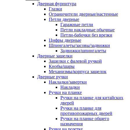
Дверная фурнитура
Глазки
Ограничители дверные/настенные
Петли дверные
Гаражные петли
Петли накладные обычные
Петли-бабочки без врезки
Цифры дверные
Шпингалеты/засовы/задвижки
Задвижки/шпингалеты
Дверные защелки
Защелки с фалевой ручкой
Кнобы/шары
Механизмы/корпуса защелок
Дверные ручки
Накладки/завертки
Накладки
Ручки на планке
Ручки на планке для китайских
дверей
Ручки на планке для
противопожарных дверей
Ручки на планке общего
назначения
Ручки на розетке