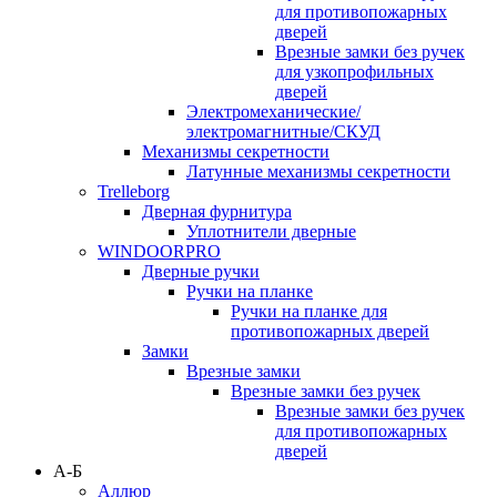
для противопожарных
дверей
Врезные замки без ручек
для узкопрофильных
дверей
Электромеханические/
электромагнитные/СКУД
Механизмы секретности
Латунные механизмы секретности
Trelleborg
Дверная фурнитура
Уплотнители дверные
WINDOORPRO
Дверные ручки
Ручки на планке
Ручки на планке для
противопожарных дверей
Замки
Врезные замки
Врезные замки без ручек
Врезные замки без ручек
для противопожарных
дверей
А-Б
Аллюр