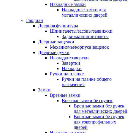
Накладные замки
Накладные замки для
металлических дверей
Гардиан
Дверная фурнитура
Шпингалеты/засовы/задвижки
Задвижки/шпингалеты
Дверные защелки
Механизмы/корпуса защелок
Дверные ручки
Накладки/завертки
Завертки
Накладки
Ручки на планке
Ручки на планке общего
назначения
Замки
Врезные замки
Врезные замки без ручек
Врезные замки без ручек
для металлических дверей
Врезные замки без ручек
для узкопрофильных
дверей
Накладные замки