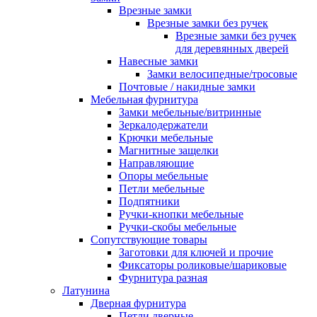
Врезные замки
Врезные замки без ручек
Врезные замки без ручек
для деревянных дверей
Навесные замки
Замки велосипедные/тросовые
Почтовые / накидные замки
Мебельная фурнитура
Замки мебельные/витринные
Зеркалодержатели
Крючки мебельные
Магнитные защелки
Направляющие
Опоры мебельные
Петли мебельные
Подпятники
Ручки-кнопки мебельные
Ручки-скобы мебельные
Сопутствующие товары
Заготовки для ключей и прочие
Фиксаторы роликовые/шариковые
Фурнитура разная
Латунина
Дверная фурнитура
Петли дверные