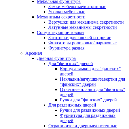
Мебельная фурнитура
Замки мебельные/витринные
Уголки мебельные
Механизмы секретности
Вертушки для механизма секретности
Латунные механизмы секретности
Сопутствующие товары
Заготовки для ключей и прочие
Фиксаторы роликовые/шариковые
Фурнитура разная
Арсенал
Дверная фурнитура
Для "финских" дверей
Корпуса замков для "финских"
дверей
Накладки/заглушки/завертки для
"финских" дверей
Ответные планки для "финских"
дверей
Ручки для "финских" дверей
Для раздвижных дверей
Ручки для раздвижных дверей
Фурнитура для раздвижных
дверей
Ограничители дверные/настенные