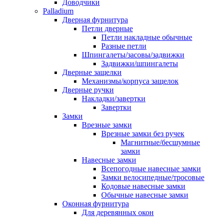
Доводчики
Palladium
Дверная фурнитура
Петли дверные
Петли накладные обычные
Разные петли
Шпингалеты/засовы/задвижки
Задвижки/шпингалеты
Дверные защелки
Механизмы/корпуса защелок
Дверные ручки
Накладки/завертки
Завертки
Замки
Врезные замки
Врезные замки без ручек
Магнитные/бесшумные
замки
Навесные замки
Всепогодные навесные замки
Замки велосипедные/тросовые
Кодовые навесные замки
Обычные навесные замки
Оконная фурнитура
Для деревянных окон