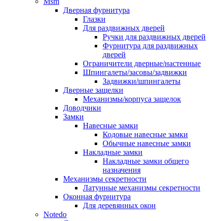
Msm
Дверная фурнитура
Глазки
Для раздвижных дверей
Ручки для раздвижных дверей
Фурнитура для раздвижных
дверей
Ограничители дверные/настенные
Шпингалеты/засовы/задвижки
Задвижки/шпингалеты
Дверные защелки
Механизмы/корпуса защелок
Доводчики
Замки
Навесные замки
Кодовые навесные замки
Обычные навесные замки
Накладные замки
Накладные замки общего
назначения
Механизмы секретности
Латунные механизмы секретности
Оконная фурнитура
Для деревянных окон
Notedo