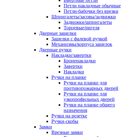
Ввертные петли
Петли накладные обычные
Петли-бабочки без врезки
Шпингалеты/засовы/задвижки
Задвижки/шпингалеты
Торцевые/ригеля
Дверные защелки
Защелки с фалевой ручкой
Механизмы/корпуса защелок
Дверные ручки
Накладки/завертки
Броненакладки
Завертки
Накладки
Ручки на планке
Ручки на планке для
противопожарных дверей
Ручки на планке для
узкопрофильных дверей
Ручки на планке общего
назначения
Ручки на розетке
Ручки-скобы
Замки
Врезные замки