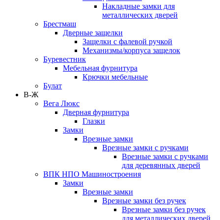
Накладные замки для
металлических дверей
Брестмаш
Дверные защелки
Защелки с фалевой ручкой
Механизмы/корпуса защелок
Буревестник
Мебельная фурнитура
Крючки мебельные
Булат
В-Ж
Вега Люкс
Дверная фурнитура
Глазки
Замки
Врезные замки
Врезные замки с ручками
Врезные замки с ручками
для деревянных дверей
ВПК НПО Машиностроения
Замки
Врезные замки
Врезные замки без ручек
Врезные замки без ручек
для металлических дверей