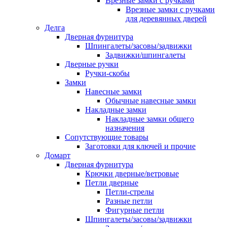
Врезные замки с ручками
Врезные замки с ручками
для деревянных дверей
Делга
Дверная фурнитура
Шпингалеты/засовы/задвижки
Задвижки/шпингалеты
Дверные ручки
Ручки-скобы
Замки
Навесные замки
Обычные навесные замки
Накладные замки
Накладные замки общего
назначения
Сопутствующие товары
Заготовки для ключей и прочие
Домарт
Дверная фурнитура
Крючки дверные/ветровые
Петли дверные
Петли-стрелы
Разные петли
Фигурные петли
Шпингалеты/засовы/задвижки