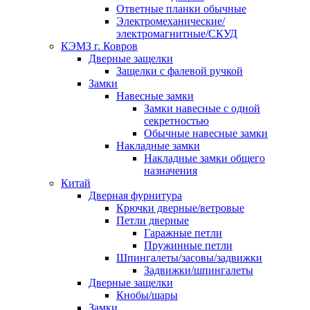
Ответные планки обычные
Электромеханические/
электромагнитные/СКУД
КЭМЗ г. Ковров
Дверные защелки
Защелки с фалевой ручкой
Замки
Навесные замки
Замки навесные с одной
секретностью
Обычные навесные замки
Накладные замки
Накладные замки общего
назначения
Китай
Дверная фурнитура
Крючки дверные/ветровые
Петли дверные
Гаражные петли
Пружинные петли
Шпингалеты/засовы/задвижки
Задвижки/шпингалеты
Дверные защелки
Кнобы/шары
Замки