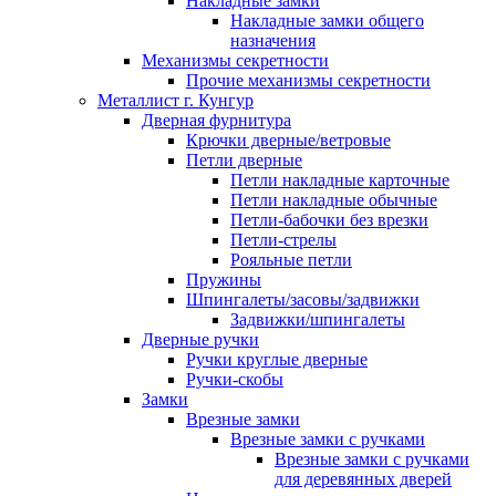
Накладные замки
Накладные замки общего
назначения
Механизмы секретности
Прочие механизмы секретности
Металлист г. Кунгур
Дверная фурнитура
Крючки дверные/ветровые
Петли дверные
Петли накладные карточные
Петли накладные обычные
Петли-бабочки без врезки
Петли-стрелы
Рояльные петли
Пружины
Шпингалеты/засовы/задвижки
Задвижки/шпингалеты
Дверные ручки
Ручки круглые дверные
Ручки-скобы
Замки
Врезные замки
Врезные замки с ручками
Врезные замки с ручками
для деревянных дверей