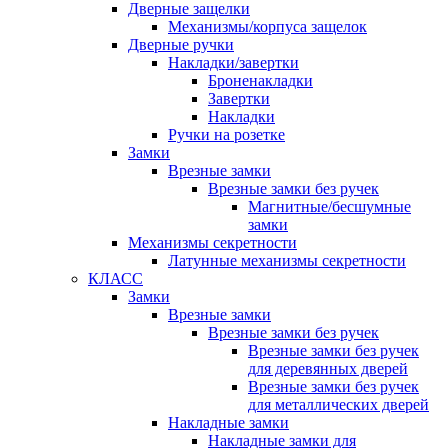
Дверные защелки
Механизмы/корпуса защелок
Дверные ручки
Накладки/завертки
Броненакладки
Завертки
Накладки
Ручки на розетке
Замки
Врезные замки
Врезные замки без ручек
Магнитные/бесшумные
замки
Механизмы секретности
Латунные механизмы секретности
КЛАСС
Замки
Врезные замки
Врезные замки без ручек
Врезные замки без ручек
для деревянных дверей
Врезные замки без ручек
для металлических дверей
Накладные замки
Накладные замки для