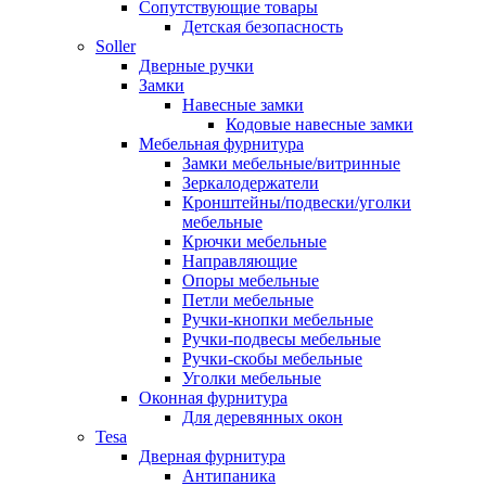
Сопутствующие товары
Детская безопасность
Soller
Дверные ручки
Замки
Навесные замки
Кодовые навесные замки
Мебельная фурнитура
Замки мебельные/витринные
Зеркалодержатели
Кронштейны/подвески/уголки
мебельные
Крючки мебельные
Направляющие
Опоры мебельные
Петли мебельные
Ручки-кнопки мебельные
Ручки-подвесы мебельные
Ручки-скобы мебельные
Уголки мебельные
Оконная фурнитура
Для деревянных окон
Tesa
Дверная фурнитура
Антипаника