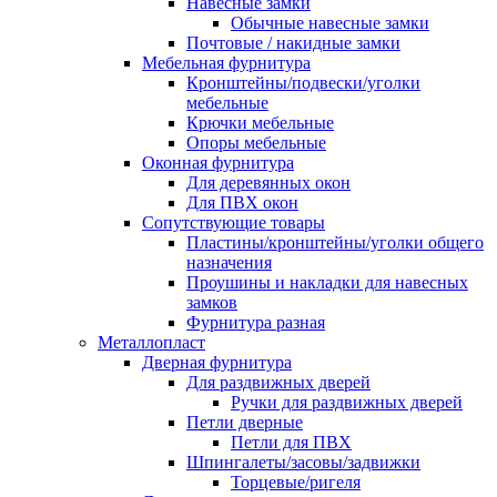
Навесные замки
Обычные навесные замки
Почтовые / накидные замки
Мебельная фурнитура
Кронштейны/подвески/уголки
мебельные
Крючки мебельные
Опоры мебельные
Оконная фурнитура
Для деревянных окон
Для ПВХ окон
Сопутствующие товары
Пластины/кронштейны/уголки общего
назначения
Проушины и накладки для навесных
замков
Фурнитура разная
Металлопласт
Дверная фурнитура
Для раздвижных дверей
Ручки для раздвижных дверей
Петли дверные
Петли для ПВХ
Шпингалеты/засовы/задвижки
Торцевые/ригеля