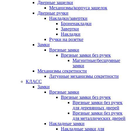
Дверные защелки
Механизмы/корпуса защелок
Дверные ручки
Накладки/завертки
Броненакладки
Завертки
Накладки
Ручки на розетке
Замки
Врезные замки
Врезные замки без ручек
Магнитные/бесшумные
замки
Механизмы секретности
Латунные механизмы секретности
КЛАСС
Замки
Врезные замки
Врезные замки без ручек
Врезные замки без ручек
для деревянных дверей
Врезные замки без ручек
для металлических дверей
Накладные замки
Накладные замки для