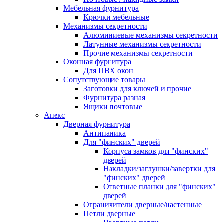
Мебельная фурнитура
Крючки мебельные
Механизмы секретности
Алюминиевые механизмы секретности
Латунные механизмы секретности
Прочие механизмы секретности
Оконная фурнитура
Для ПВХ окон
Сопутствующие товары
Заготовки для ключей и прочие
Фурнитура разная
Ящики почтовые
Апекс
Дверная фурнитура
Антипаника
Для "финских" дверей
Корпуса замков для "финских"
дверей
Накладки/заглушки/завертки для
"финских" дверей
Ответные планки для "финских"
дверей
Ограничители дверные/настенные
Петли дверные