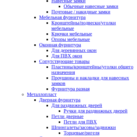
Навесные замки
Обычные навесные замки
Почтовые / накидные замки
Мебельная фурнитура
Кронштейны/подвески/уголки
мебельные
Крючки мебельные
Опоры мебельные
Оконная фурнитура
Для деревянных окон
Для ПВХ окон
Сопутствующие товары
Пластины/кронштейны/уголки общего
назначения
Проушины и накладки для навесных
замков
Фурнитура разная
Металлопласт
Дверная фурнитура
Для раздвижных дверей
Ручки для раздвижных дверей
Петли дверные
Петли для ПВХ
Шпингалеты/засовы/задвижки
Торцевые/ригеля