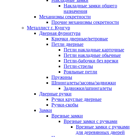
Накладные замки
Накладные замки общего
назначения
Механизмы секретности
Прочие механизмы секретности
Металлист г. Кунгур
Дверная фурнитура
Крючки дверные/ветровые
Петли дверные
Петли накладные карточные
Петли накладные обычные
Петли-бабочки без врезки
Петли-стрелы
Рояльные петли
Пружины
Шпингалеты/засовы/задвижки
Задвижки/шпингалеты
Дверные ручки
Ручки круглые дверные
Ручки-скобы
Замки
Врезные замки
Врезные замки с ручками
Врезные замки с ручками
для деревянных дверей