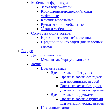
Мебельная фурнитура
Зеркалодержатели
Кронштейны/подвески/уголки
мебельные
Крючки мебельные
Ручки-кнопки мебельные
Уголки мебельные
Сопутствующие товары
Крюки потолочные/настенные
Проушины и накладки для навесных
замков
Бордер
Дверные защелки
Механизмы/корпуса защелок
Замки
Врезные замки
Врезные замки без ручек
Врезные замки без ручек
для деревянных дверей
Врезные замки без ручек
для металлических дверей
Врезные замки с ручками
Врезные замки с ручками
для металлических дверей
Накладные замки