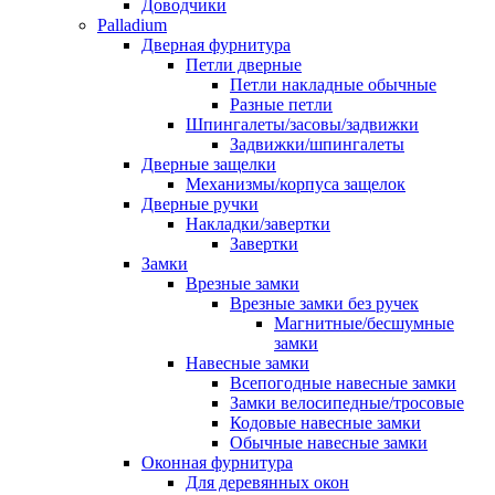
Доводчики
Palladium
Дверная фурнитура
Петли дверные
Петли накладные обычные
Разные петли
Шпингалеты/засовы/задвижки
Задвижки/шпингалеты
Дверные защелки
Механизмы/корпуса защелок
Дверные ручки
Накладки/завертки
Завертки
Замки
Врезные замки
Врезные замки без ручек
Магнитные/бесшумные
замки
Навесные замки
Всепогодные навесные замки
Замки велосипедные/тросовые
Кодовые навесные замки
Обычные навесные замки
Оконная фурнитура
Для деревянных окон