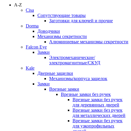
A-Z
Cisa
Сопутствующие товары
Заготовки для ключей и прочие
Dorma
Доводчики
Механизмы секретности
Алюминиевые механизмы секретности
Falcon Eye
Замки
Электромеханические/
электромагнитные/СКУД
Kale
Дверные защелки
Механизмы/корпуса защелок
Замки
Врезные замки
Врезные замки без ручек
Врезные замки без ручек
для деревянных дверей
Врезные замки без ручек
для металлических дверей
Врезные замки без ручек
для узкопрофильных