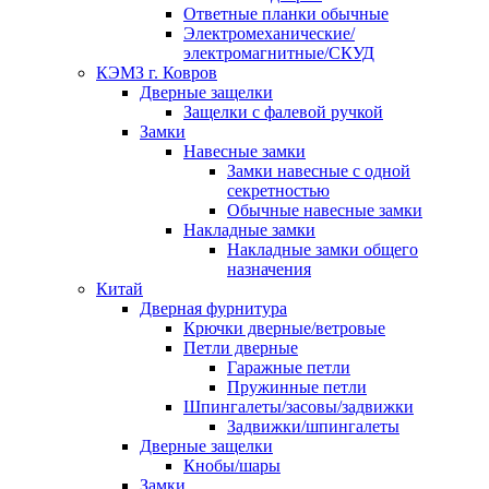
Ответные планки обычные
Электромеханические/
электромагнитные/СКУД
КЭМЗ г. Ковров
Дверные защелки
Защелки с фалевой ручкой
Замки
Навесные замки
Замки навесные с одной
секретностью
Обычные навесные замки
Накладные замки
Накладные замки общего
назначения
Китай
Дверная фурнитура
Крючки дверные/ветровые
Петли дверные
Гаражные петли
Пружинные петли
Шпингалеты/засовы/задвижки
Задвижки/шпингалеты
Дверные защелки
Кнобы/шары
Замки