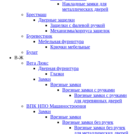
Накладные замки для
металлических дверей
Брестмаш
Дверные защелки
Защелки с фалевой ручкой
Механизмы/корпуса защелок
Буревестник
Мебельная фурнитура
Крючки мебельные
Булат
В-Ж
Вега Люкс
Дверная фурнитура
Глазки
Замки
Врезные замки
Врезные замки с ручками
Врезные замки с ручками
для деревянных дверей
ВПК НПО Машиностроения
Замки
Врезные замки
Врезные замки без ручек
Врезные замки без ручек
для металлических дверей