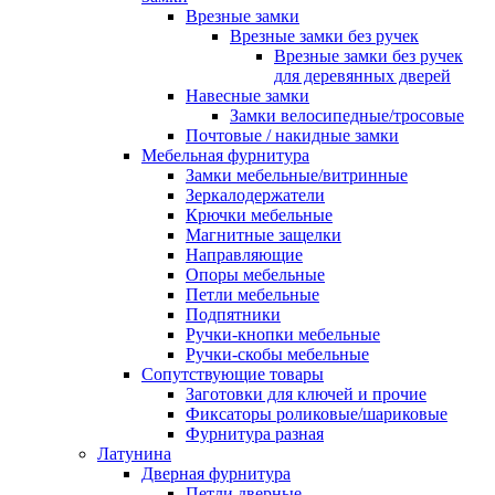
Врезные замки
Врезные замки без ручек
Врезные замки без ручек
для деревянных дверей
Навесные замки
Замки велосипедные/тросовые
Почтовые / накидные замки
Мебельная фурнитура
Замки мебельные/витринные
Зеркалодержатели
Крючки мебельные
Магнитные защелки
Направляющие
Опоры мебельные
Петли мебельные
Подпятники
Ручки-кнопки мебельные
Ручки-скобы мебельные
Сопутствующие товары
Заготовки для ключей и прочие
Фиксаторы роликовые/шариковые
Фурнитура разная
Латунина
Дверная фурнитура
Петли дверные