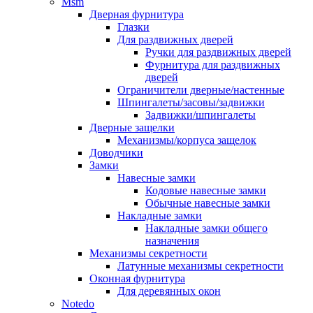
Msm
Дверная фурнитура
Глазки
Для раздвижных дверей
Ручки для раздвижных дверей
Фурнитура для раздвижных
дверей
Ограничители дверные/настенные
Шпингалеты/засовы/задвижки
Задвижки/шпингалеты
Дверные защелки
Механизмы/корпуса защелок
Доводчики
Замки
Навесные замки
Кодовые навесные замки
Обычные навесные замки
Накладные замки
Накладные замки общего
назначения
Механизмы секретности
Латунные механизмы секретности
Оконная фурнитура
Для деревянных окон
Notedo