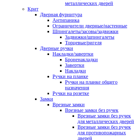
металлических дверей
Крит
Дверная фурнитура
Антипаника
Ограничители дверные/настенные
Шпингалеты/засовы/задвижки
Задвижки/шпингалеты
Торцевые/ригеля
Дверные ручки
Накладки/завертки
Броненакладки
Завертки
Накладки
Ручки на планке
Ручки на планке общего
назначения
Ручки на розетке
Замки
Врезные замки
Врезные замки без ручек
Врезные замки без ручек
для металлических дверей
Врезные замки без ручек
для противопожарных
дверей