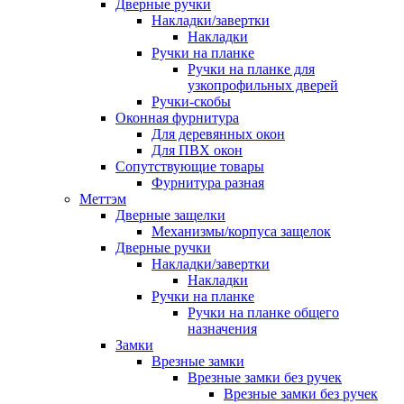
Дверные ручки
Накладки/завертки
Накладки
Ручки на планке
Ручки на планке для
узкопрофильных дверей
Ручки-скобы
Оконная фурнитура
Для деревянных окон
Для ПВХ окон
Сопутствующие товары
Фурнитура разная
Меттэм
Дверные защелки
Механизмы/корпуса защелок
Дверные ручки
Накладки/завертки
Накладки
Ручки на планке
Ручки на планке общего
назначения
Замки
Врезные замки
Врезные замки без ручек
Врезные замки без ручек