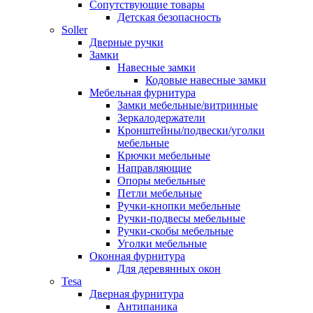
Сопутствующие товары
Детская безопасность
Soller
Дверные ручки
Замки
Навесные замки
Кодовые навесные замки
Мебельная фурнитура
Замки мебельные/витринные
Зеркалодержатели
Кронштейны/подвески/уголки
мебельные
Крючки мебельные
Направляющие
Опоры мебельные
Петли мебельные
Ручки-кнопки мебельные
Ручки-подвесы мебельные
Ручки-скобы мебельные
Уголки мебельные
Оконная фурнитура
Для деревянных окон
Tesa
Дверная фурнитура
Антипаника