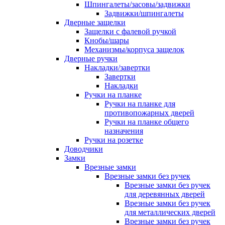
Шпингалеты/засовы/задвижки
Задвижки/шпингалеты
Дверные защелки
Защелки с фалевой ручкой
Кнобы/шары
Механизмы/корпуса защелок
Дверные ручки
Накладки/завертки
Завертки
Накладки
Ручки на планке
Ручки на планке для
противопожарных дверей
Ручки на планке общего
назначения
Ручки на розетке
Доводчики
Замки
Врезные замки
Врезные замки без ручек
Врезные замки без ручек
для деревянных дверей
Врезные замки без ручек
для металлических дверей
Врезные замки без ручек