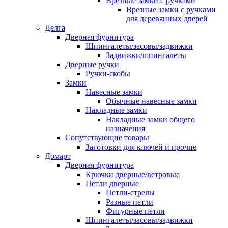
Врезные замки с ручками
Врезные замки с ручками
для деревянных дверей
Делга
Дверная фурнитура
Шпингалеты/засовы/задвижки
Задвижки/шпингалеты
Дверные ручки
Ручки-скобы
Замки
Навесные замки
Обычные навесные замки
Накладные замки
Накладные замки общего
назначения
Сопутствующие товары
Заготовки для ключей и прочие
Домарт
Дверная фурнитура
Крючки дверные/ветровые
Петли дверные
Петли-стрелы
Разные петли
Фигурные петли
Шпингалеты/засовы/задвижки