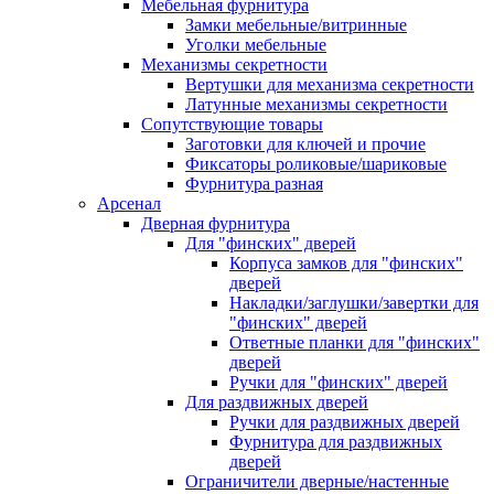
Мебельная фурнитура
Замки мебельные/витринные
Уголки мебельные
Механизмы секретности
Вертушки для механизма секретности
Латунные механизмы секретности
Сопутствующие товары
Заготовки для ключей и прочие
Фиксаторы роликовые/шариковые
Фурнитура разная
Арсенал
Дверная фурнитура
Для "финских" дверей
Корпуса замков для "финских"
дверей
Накладки/заглушки/завертки для
"финских" дверей
Ответные планки для "финских"
дверей
Ручки для "финских" дверей
Для раздвижных дверей
Ручки для раздвижных дверей
Фурнитура для раздвижных
дверей
Ограничители дверные/настенные