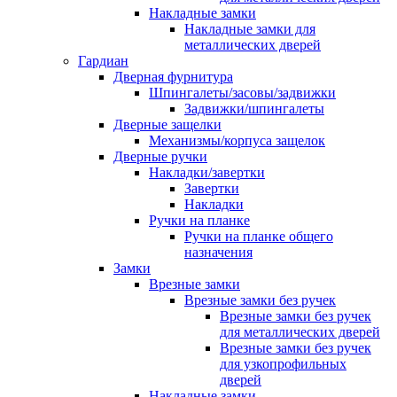
Накладные замки
Накладные замки для
металлических дверей
Гардиан
Дверная фурнитура
Шпингалеты/засовы/задвижки
Задвижки/шпингалеты
Дверные защелки
Механизмы/корпуса защелок
Дверные ручки
Накладки/завертки
Завертки
Накладки
Ручки на планке
Ручки на планке общего
назначения
Замки
Врезные замки
Врезные замки без ручек
Врезные замки без ручек
для металлических дверей
Врезные замки без ручек
для узкопрофильных
дверей
Накладные замки