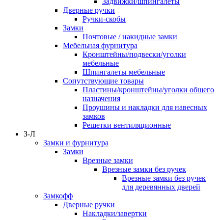
Задвижки/шпингалеты
Дверные ручки
Ручки-скобы
Замки
Почтовые / накидные замки
Мебельная фурнитура
Кронштейны/подвески/уголки
мебельные
Шпингалеты мебельные
Сопутствующие товары
Пластины/кронштейны/уголки общего
назначения
Проушины и накладки для навесных
замков
Решетки вентиляционные
З-Л
Замки и фурнитура
Замки
Врезные замки
Врезные замки без ручек
Врезные замки без ручек
для деревянных дверей
Замкофф
Дверные ручки
Накладки/завертки