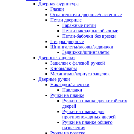
Дверная фурнитура
Глазки
Ограничители дверные/настенные
Петли дверные
Гаражные петли
Петли накладные обычные
Петли-бабочки без врезки
Цифры дверные
Шпингалеты/засовы/задвижки
Задвижки/шпингалеты
Дверные защелки
Защелки с фалевой ручкой
Кнобы/шары
Механизмы/корпуса защелок
Дверные ручки
Накладки/завертки
Накладки
Ручки на планке
Ручки на планке для китайских
дверей
Ручки на планке для
противопожарных дверей
Ручки на планке общего
назначения
Ручки на розетке