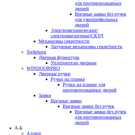
для противопожарных
дверей
Врезные замки без ручек
для узкопрофильных
дверей
Электромеханические/
электромагнитные/СКУД
Механизмы секретности
Латунные механизмы секретности
Trelleborg
Дверная фурнитура
Уплотнители дверные
WINDOORPRO
Дверные ручки
Ручки на планке
Ручки на планке для
противопожарных дверей
Замки
Врезные замки
Врезные замки без ручек
Врезные замки без ручек
для противопожарных
дверей
А-Б
Аллюр