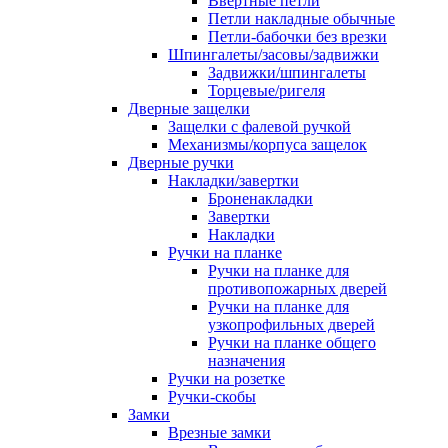
Ввертные петли
Петли накладные обычные
Петли-бабочки без врезки
Шпингалеты/засовы/задвижки
Задвижки/шпингалеты
Торцевые/ригеля
Дверные защелки
Защелки с фалевой ручкой
Механизмы/корпуса защелок
Дверные ручки
Накладки/завертки
Броненакладки
Завертки
Накладки
Ручки на планке
Ручки на планке для
противопожарных дверей
Ручки на планке для
узкопрофильных дверей
Ручки на планке общего
назначения
Ручки на розетке
Ручки-скобы
Замки
Врезные замки