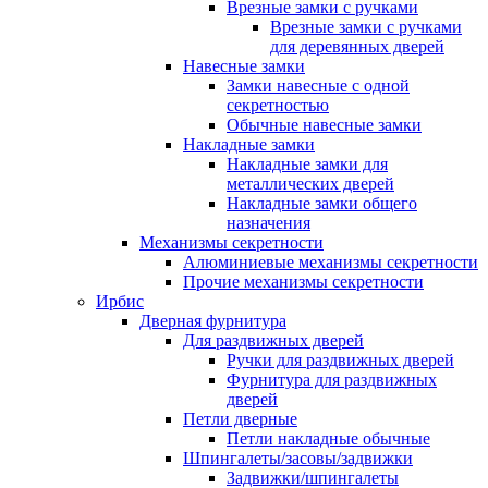
Врезные замки с ручками
Врезные замки с ручками
для деревянных дверей
Навесные замки
Замки навесные с одной
секретностью
Обычные навесные замки
Накладные замки
Накладные замки для
металлических дверей
Накладные замки общего
назначения
Механизмы секретности
Алюминиевые механизмы секретности
Прочие механизмы секретности
Ирбис
Дверная фурнитура
Для раздвижных дверей
Ручки для раздвижных дверей
Фурнитура для раздвижных
дверей
Петли дверные
Петли накладные обычные
Шпингалеты/засовы/задвижки
Задвижки/шпингалеты