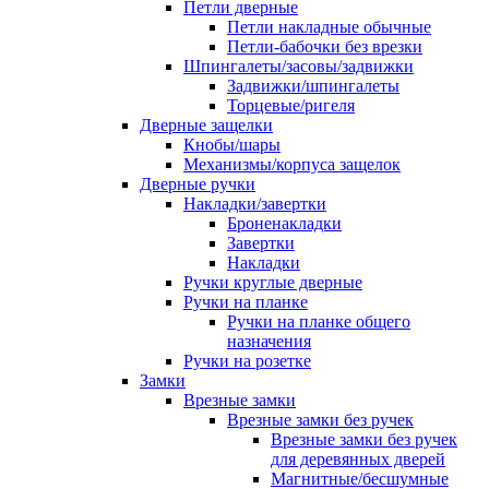
Петли дверные
Петли накладные обычные
Петли-бабочки без врезки
Шпингалеты/засовы/задвижки
Задвижки/шпингалеты
Торцевые/ригеля
Дверные защелки
Кнобы/шары
Механизмы/корпуса защелок
Дверные ручки
Накладки/завертки
Броненакладки
Завертки
Накладки
Ручки круглые дверные
Ручки на планке
Ручки на планке общего
назначения
Ручки на розетке
Замки
Врезные замки
Врезные замки без ручек
Врезные замки без ручек
для деревянных дверей
Магнитные/бесшумные