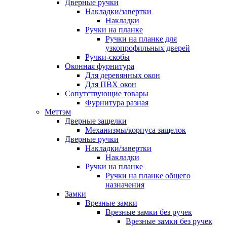
Дверные ручки
Накладки/завертки
Накладки
Ручки на планке
Ручки на планке для
узкопрофильных дверей
Ручки-скобы
Оконная фурнитура
Для деревянных окон
Для ПВХ окон
Сопутствующие товары
Фурнитура разная
Меттэм
Дверные защелки
Механизмы/корпуса защелок
Дверные ручки
Накладки/завертки
Накладки
Ручки на планке
Ручки на планке общего
назначения
Замки
Врезные замки
Врезные замки без ручек
Врезные замки без ручек