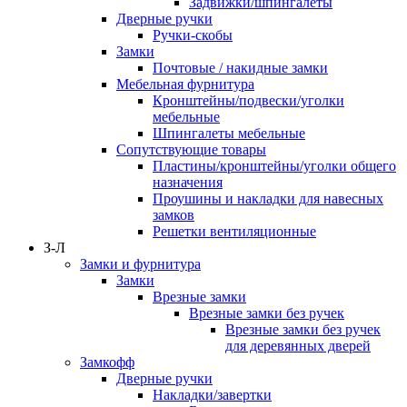
Задвижки/шпингалеты
Дверные ручки
Ручки-скобы
Замки
Почтовые / накидные замки
Мебельная фурнитура
Кронштейны/подвески/уголки
мебельные
Шпингалеты мебельные
Сопутствующие товары
Пластины/кронштейны/уголки общего
назначения
Проушины и накладки для навесных
замков
Решетки вентиляционные
З-Л
Замки и фурнитура
Замки
Врезные замки
Врезные замки без ручек
Врезные замки без ручек
для деревянных дверей
Замкофф
Дверные ручки
Накладки/завертки