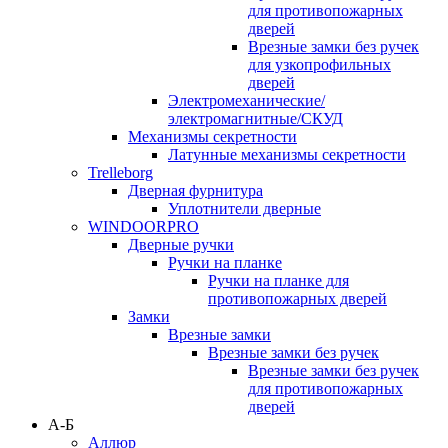
для противопожарных
дверей
Врезные замки без ручек
для узкопрофильных
дверей
Электромеханические/
электромагнитные/СКУД
Механизмы секретности
Латунные механизмы секретности
Trelleborg
Дверная фурнитура
Уплотнители дверные
WINDOORPRO
Дверные ручки
Ручки на планке
Ручки на планке для
противопожарных дверей
Замки
Врезные замки
Врезные замки без ручек
Врезные замки без ручек
для противопожарных
дверей
А-Б
Аллюр