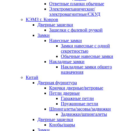
Ответные планки обычные
Электромеханические/
электромагнитные/СКУД
КЭМЗ г. Ковров
Дверные защелки
Защелки с фалевой ручкой
Замки
Навесные замки
Замки навесные с одной
секретностью
Обычные навесные замки
Накладные замки
Накладные замки общего
назначения
Китай
Дверная фурнитура
Крючки дверные/ветровые
Петли дверные
Гаражные петли
Пружинные петли
Шпингалеты/засовы/задвижки
Задвижки/шпингалеты
Дверные защелки
Кнобы/шары
Замки