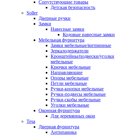
Сопутствующие товары
Детская безопасность
Soller
Дверные ручки
Замки
Навесные замки
Кодовые навесные замки
Мебельная фурнитура
Замки мебельные/витринные
Зеркалодержатели
Кронштейны/подвески/уголки
мебельные
Крючки мебельные
Направляющие
Опоры мебельные
Петли мебельные
Ручки-кнопки мебельные
Ручки-подвесы мебельные
Ручки-скобы мебельные
Уголки мебельные
Оконная фурнитура
Для деревянных окон
Tesa
Дверная фурнитура
Антипаника