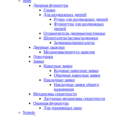
Msm
Дверная фурнитура
Глазки
Для раздвижных дверей
Ручки для раздвижных дверей
Фурнитура для раздвижных
дверей
Ограничители дверные/настенные
Шпингалеты/засовы/задвижки
Задвижки/шпингалеты
Дверные защелки
Механизмы/корпуса защелок
Доводчики
Замки
Навесные замки
Кодовые навесные замки
Обычные навесные замки
Накладные замки
Накладные замки общего
назначения
Механизмы секретности
Латунные механизмы секретности
Оконная фурнитура
Для деревянных окон
Notedo