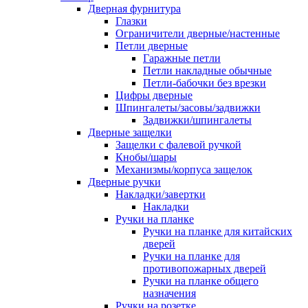
Дверная фурнитура
Глазки
Ограничители дверные/настенные
Петли дверные
Гаражные петли
Петли накладные обычные
Петли-бабочки без врезки
Цифры дверные
Шпингалеты/засовы/задвижки
Задвижки/шпингалеты
Дверные защелки
Защелки с фалевой ручкой
Кнобы/шары
Механизмы/корпуса защелок
Дверные ручки
Накладки/завертки
Накладки
Ручки на планке
Ручки на планке для китайских
дверей
Ручки на планке для
противопожарных дверей
Ручки на планке общего
назначения
Ручки на розетке