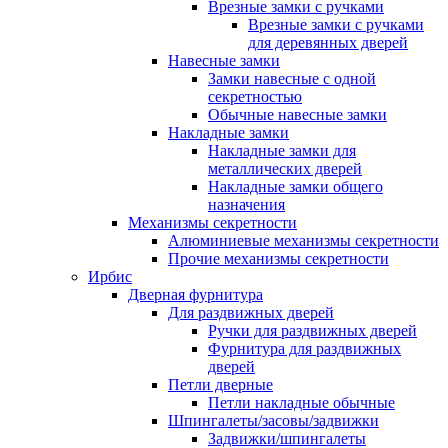
Врезные замки с ручками
Врезные замки с ручками
для деревянных дверей
Навесные замки
Замки навесные с одной
секретностью
Обычные навесные замки
Накладные замки
Накладные замки для
металлических дверей
Накладные замки общего
назначения
Механизмы секретности
Алюминиевые механизмы секретности
Прочие механизмы секретности
Ирбис
Дверная фурнитура
Для раздвижных дверей
Ручки для раздвижных дверей
Фурнитура для раздвижных
дверей
Петли дверные
Петли накладные обычные
Шпингалеты/засовы/задвижки
Задвижки/шпингалеты