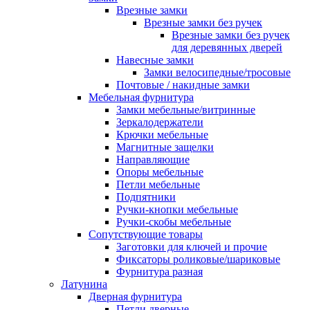
Врезные замки
Врезные замки без ручек
Врезные замки без ручек
для деревянных дверей
Навесные замки
Замки велосипедные/тросовые
Почтовые / накидные замки
Мебельная фурнитура
Замки мебельные/витринные
Зеркалодержатели
Крючки мебельные
Магнитные защелки
Направляющие
Опоры мебельные
Петли мебельные
Подпятники
Ручки-кнопки мебельные
Ручки-скобы мебельные
Сопутствующие товары
Заготовки для ключей и прочие
Фиксаторы роликовые/шариковые
Фурнитура разная
Латунина
Дверная фурнитура
Петли дверные