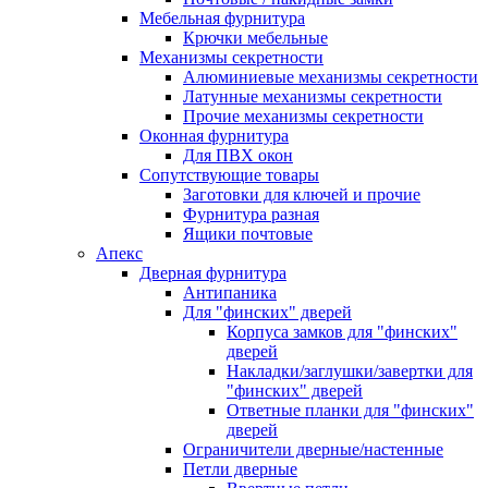
Мебельная фурнитура
Крючки мебельные
Механизмы секретности
Алюминиевые механизмы секретности
Латунные механизмы секретности
Прочие механизмы секретности
Оконная фурнитура
Для ПВХ окон
Сопутствующие товары
Заготовки для ключей и прочие
Фурнитура разная
Ящики почтовые
Апекс
Дверная фурнитура
Антипаника
Для "финских" дверей
Корпуса замков для "финских"
дверей
Накладки/заглушки/завертки для
"финских" дверей
Ответные планки для "финских"
дверей
Ограничители дверные/настенные
Петли дверные