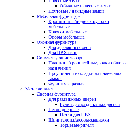
Навесные замки
Обычные навесные замки
Почтовые / накидные замки
Мебельная фурнитура
Кронштейны/подвески/уголки
мебельные
Крючки мебельные
Опоры мебельные
Оконная фурнитура
Для деревянных окон
Для ПВХ окон
Сопутствующие товары
Пластины/кронштейны/уголки общего
назначения
Проушины и накладки для навесных
замков
Фурнитура разная
Металлопласт
Дверная фурнитура
Для раздвижных дверей
Ручки для раздвижных дверей
Петли дверные
Петли для ПВХ
Шпингалеты/засовы/задвижки
Торцевые/ригеля