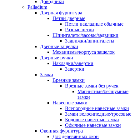
Доводчики
Palladium
Дверная фурнитура
Петли дверные
Петли накладные обычные
Разные петли
Шпингалеты/засовы/задвижки
Задвижки/шпингалеты
Дверные защелки
Механизмы/корпуса защелок
Дверные ручки
Накладки/завертки
Завертки
Замки
Врезные замки
Врезные замки без ручек
Магнитные/бесшумные
замки
Навесные замки
Всепогодные навесные замки
Замки велосипедные/тросовые
Кодовые навесные замки
Обычные навесные замки
Оконная фурнитура
Для деревянных окон