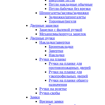
Ввертные петли
Петли накладные обычные
Петли-бабочки без врезки
Шпингалеты/засовы/задвижки
Задвижки/шпингалеты
Торцевые/ригеля
Дверные защелки
Защелки с фалевой ручкой
Механизмы/корпуса защелок
Дверные ручки
Накладки/завертки
Броненакладки
Завертки
Накладки
Ручки на планке
Ручки на планке для
противопожарных дверей
Ручки на планке для
узкопрофильных дверей
Ручки на планке общего
назначения
Ручки на розетке
Ручки-скобы
Замки
Врезные замки