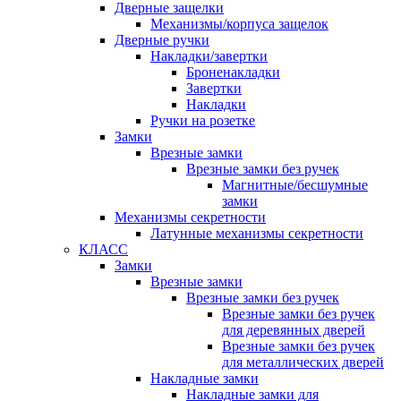
Дверные защелки
Механизмы/корпуса защелок
Дверные ручки
Накладки/завертки
Броненакладки
Завертки
Накладки
Ручки на розетке
Замки
Врезные замки
Врезные замки без ручек
Магнитные/бесшумные
замки
Механизмы секретности
Латунные механизмы секретности
КЛАСС
Замки
Врезные замки
Врезные замки без ручек
Врезные замки без ручек
для деревянных дверей
Врезные замки без ручек
для металлических дверей
Накладные замки
Накладные замки для