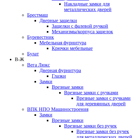
Накладные замки для
металлических дверей
Брестмаш
Дверные защелки
Защелки с фалевой ручкой
Механизмы/корпуса защелок
Буревестник
Мебельная фурнитура
Крючки мебельные
Булат
В-Ж
Вега Люкс
Дверная фурнитура
Глазки
Замки
Врезные замки
Врезные замки с ручками
Врезные замки с ручками
для деревянных дверей
ВПК НПО Машиностроения
Замки
Врезные замки
Врезные замки без ручек
Врезные замки без ручек
для металлических дверей