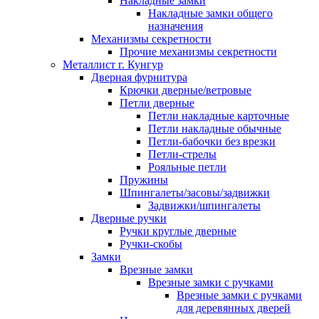
Накладные замки
Накладные замки общего
назначения
Механизмы секретности
Прочие механизмы секретности
Металлист г. Кунгур
Дверная фурнитура
Крючки дверные/ветровые
Петли дверные
Петли накладные карточные
Петли накладные обычные
Петли-бабочки без врезки
Петли-стрелы
Рояльные петли
Пружины
Шпингалеты/засовы/задвижки
Задвижки/шпингалеты
Дверные ручки
Ручки круглые дверные
Ручки-скобы
Замки
Врезные замки
Врезные замки с ручками
Врезные замки с ручками
для деревянных дверей