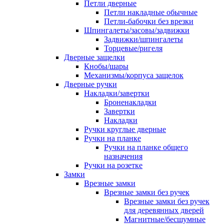
Петли дверные
Петли накладные обычные
Петли-бабочки без врезки
Шпингалеты/засовы/задвижки
Задвижки/шпингалеты
Торцевые/ригеля
Дверные защелки
Кнобы/шары
Механизмы/корпуса защелок
Дверные ручки
Накладки/завертки
Броненакладки
Завертки
Накладки
Ручки круглые дверные
Ручки на планке
Ручки на планке общего
назначения
Ручки на розетке
Замки
Врезные замки
Врезные замки без ручек
Врезные замки без ручек
для деревянных дверей
Магнитные/бесшумные