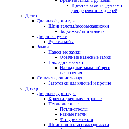
Врезные замки с ручками
Врезные замки с ручками
для деревянных дверей
Делга
Дверная фурнитура
Шпингалеты/засовы/задвижки
Задвижки/шпингалеты
Дверные ручки
Ручки-скобы
Замки
Навесные замки
Обычные навесные замки
Накладные замки
Накладные замки общего
назначения
Сопутствующие товары
Заготовки для ключей и прочие
Домарт
Дверная фурнитура
Крючки дверные/ветровые
Петли дверные
Петли-стрелы
Разные петли
Фигурные петли
Шпингалеты/засовы/задвижки