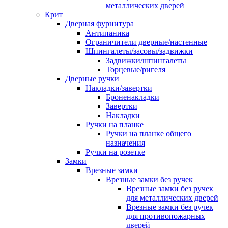
металлических дверей
Крит
Дверная фурнитура
Антипаника
Ограничители дверные/настенные
Шпингалеты/засовы/задвижки
Задвижки/шпингалеты
Торцевые/ригеля
Дверные ручки
Накладки/завертки
Броненакладки
Завертки
Накладки
Ручки на планке
Ручки на планке общего
назначения
Ручки на розетке
Замки
Врезные замки
Врезные замки без ручек
Врезные замки без ручек
для металлических дверей
Врезные замки без ручек
для противопожарных
дверей