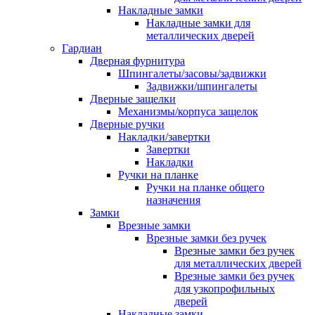
Накладные замки
Накладные замки для
металлических дверей
Гардиан
Дверная фурнитура
Шпингалеты/засовы/задвижки
Задвижки/шпингалеты
Дверные защелки
Механизмы/корпуса защелок
Дверные ручки
Накладки/завертки
Завертки
Накладки
Ручки на планке
Ручки на планке общего
назначения
Замки
Врезные замки
Врезные замки без ручек
Врезные замки без ручек
для металлических дверей
Врезные замки без ручек
для узкопрофильных
дверей
Накладные замки