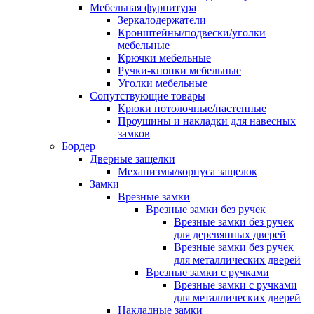
Мебельная фурнитура
Зеркалодержатели
Кронштейны/подвески/уголки
мебельные
Крючки мебельные
Ручки-кнопки мебельные
Уголки мебельные
Сопутствующие товары
Крюки потолочные/настенные
Проушины и накладки для навесных
замков
Бордер
Дверные защелки
Механизмы/корпуса защелок
Замки
Врезные замки
Врезные замки без ручек
Врезные замки без ручек
для деревянных дверей
Врезные замки без ручек
для металлических дверей
Врезные замки с ручками
Врезные замки с ручками
для металлических дверей
Накладные замки