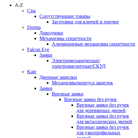
A-Z
Cisa
Сопутствующие товары
Заготовки для ключей и прочие
Dorma
Доводчики
Механизмы секретности
Алюминиевые механизмы секретности
Falcon Eye
Замки
Электромеханические/
электромагнитные/СКУД
Kale
Дверные защелки
Механизмы/корпуса защелок
Замки
Врезные замки
Врезные замки без ручек
Врезные замки без ручек
для деревянных дверей
Врезные замки без ручек
для металлических дверей
Врезные замки без ручек
для узкопрофильных