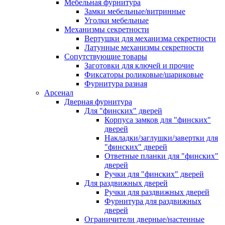
Мебельная фурнитура
Замки мебельные/витринные
Уголки мебельные
Механизмы секретности
Вертушки для механизма секретности
Латунные механизмы секретности
Сопутствующие товары
Заготовки для ключей и прочие
Фиксаторы роликовые/шариковые
Фурнитура разная
Арсенал
Дверная фурнитура
Для "финских" дверей
Корпуса замков для "финских"
дверей
Накладки/заглушки/завертки для
"финских" дверей
Ответные планки для "финских"
дверей
Ручки для "финских" дверей
Для раздвижных дверей
Ручки для раздвижных дверей
Фурнитура для раздвижных
дверей
Ограничители дверные/настенные