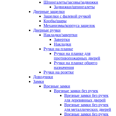
Шпингалеты/засовы/задвижки
Задвижки/шпингалеты
Дверные защелки
Защелки с фалевой ручкой
Кнобы/шары
Механизмы/корпуса защелок
Дверные ручки
Накладки/завертки
Завертки
Накладки
Ручки на планке
Ручки на планке для
противопожарных дверей
Ручки на планке общего
назначения
Ручки на розетке
Доводчики
Замки
Врезные замки
Врезные замки без ручек
Врезные замки без ручек
для деревянных дверей
Врезные замки без ручек
для металлических дверей
Врезные замки без ручек