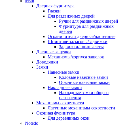
Msm
Дверная фурнитура
Глазки
Для раздвижных дверей
Ручки для раздвижных дверей
Фурнитура для раздвижных
дверей
Ограничители дверные/настенные
Шпингалеты/засовы/задвижки
Задвижки/шпингалеты
Дверные защелки
Механизмы/корпуса защелок
Доводчики
Замки
Навесные замки
Кодовые навесные замки
Обычные навесные замки
Накладные замки
Накладные замки общего
назначения
Механизмы секретности
Латунные механизмы секретности
Оконная фурнитура
Для деревянных окон
Notedo