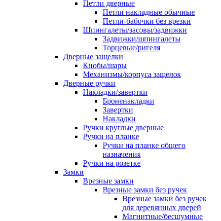
Петли дверные
Петли накладные обычные
Петли-бабочки без врезки
Шпингалеты/засовы/задвижки
Задвижки/шпингалеты
Торцевые/ригеля
Дверные защелки
Кнобы/шары
Механизмы/корпуса защелок
Дверные ручки
Накладки/завертки
Броненакладки
Завертки
Накладки
Ручки круглые дверные
Ручки на планке
Ручки на планке общего
назначения
Ручки на розетке
Замки
Врезные замки
Врезные замки без ручек
Врезные замки без ручек
для деревянных дверей
Магнитные/бесшумные