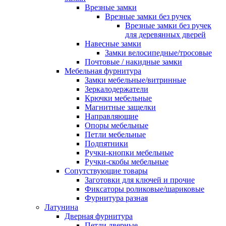
Врезные замки
Врезные замки без ручек
Врезные замки без ручек
для деревянных дверей
Навесные замки
Замки велосипедные/тросовые
Почтовые / накидные замки
Мебельная фурнитура
Замки мебельные/витринные
Зеркалодержатели
Крючки мебельные
Магнитные защелки
Направляющие
Опоры мебельные
Петли мебельные
Подпятники
Ручки-кнопки мебельные
Ручки-скобы мебельные
Сопутствующие товары
Заготовки для ключей и прочие
Фиксаторы роликовые/шариковые
Фурнитура разная
Латунина
Дверная фурнитура
Петли дверные