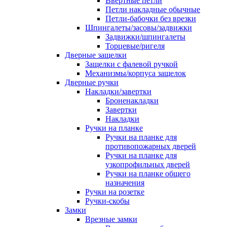
Ввертные петли
Петли накладные обычные
Петли-бабочки без врезки
Шпингалеты/засовы/задвижки
Задвижки/шпингалеты
Торцевые/ригеля
Дверные защелки
Защелки с фалевой ручкой
Механизмы/корпуса защелок
Дверные ручки
Накладки/завертки
Броненакладки
Завертки
Накладки
Ручки на планке
Ручки на планке для
противопожарных дверей
Ручки на планке для
узкопрофильных дверей
Ручки на планке общего
назначения
Ручки на розетке
Ручки-скобы
Замки
Врезные замки