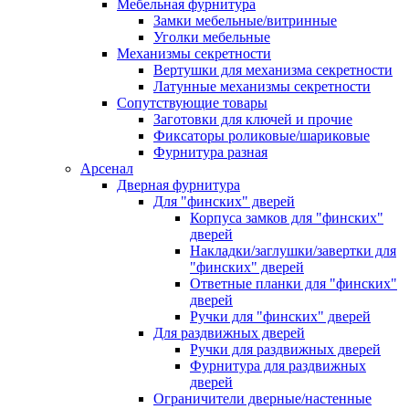
Мебельная фурнитура
Замки мебельные/витринные
Уголки мебельные
Механизмы секретности
Вертушки для механизма секретности
Латунные механизмы секретности
Сопутствующие товары
Заготовки для ключей и прочие
Фиксаторы роликовые/шариковые
Фурнитура разная
Арсенал
Дверная фурнитура
Для "финских" дверей
Корпуса замков для "финских"
дверей
Накладки/заглушки/завертки для
"финских" дверей
Ответные планки для "финских"
дверей
Ручки для "финских" дверей
Для раздвижных дверей
Ручки для раздвижных дверей
Фурнитура для раздвижных
дверей
Ограничители дверные/настенные