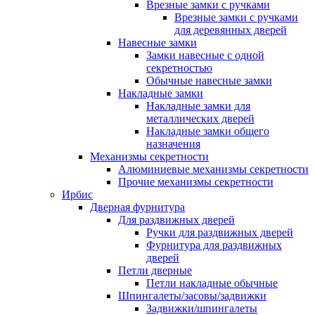
Врезные замки с ручками
Врезные замки с ручками
для деревянных дверей
Навесные замки
Замки навесные с одной
секретностью
Обычные навесные замки
Накладные замки
Накладные замки для
металлических дверей
Накладные замки общего
назначения
Механизмы секретности
Алюминиевые механизмы секретности
Прочие механизмы секретности
Ирбис
Дверная фурнитура
Для раздвижных дверей
Ручки для раздвижных дверей
Фурнитура для раздвижных
дверей
Петли дверные
Петли накладные обычные
Шпингалеты/засовы/задвижки
Задвижки/шпингалеты