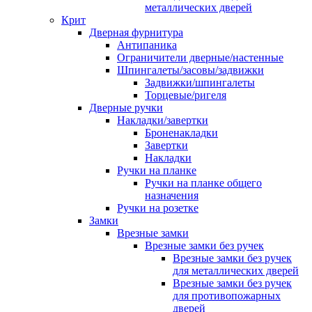
металлических дверей
Крит
Дверная фурнитура
Антипаника
Ограничители дверные/настенные
Шпингалеты/засовы/задвижки
Задвижки/шпингалеты
Торцевые/ригеля
Дверные ручки
Накладки/завертки
Броненакладки
Завертки
Накладки
Ручки на планке
Ручки на планке общего
назначения
Ручки на розетке
Замки
Врезные замки
Врезные замки без ручек
Врезные замки без ручек
для металлических дверей
Врезные замки без ручек
для противопожарных
дверей