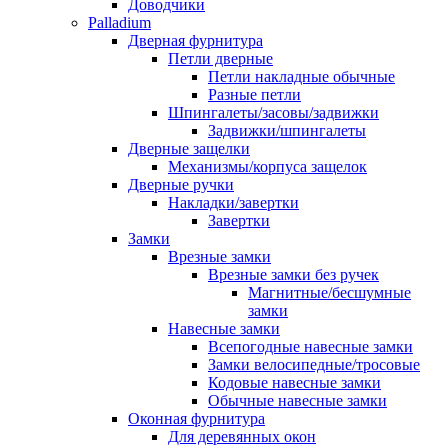
Доводчики
Palladium
Дверная фурнитура
Петли дверные
Петли накладные обычные
Разные петли
Шпингалеты/засовы/задвижки
Задвижки/шпингалеты
Дверные защелки
Механизмы/корпуса защелок
Дверные ручки
Накладки/завертки
Завертки
Замки
Врезные замки
Врезные замки без ручек
Магнитные/бесшумные
замки
Навесные замки
Всепогодные навесные замки
Замки велосипедные/тросовые
Кодовые навесные замки
Обычные навесные замки
Оконная фурнитура
Для деревянных окон