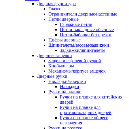
Дверная фурнитура
Глазки
Ограничители дверные/настенные
Петли дверные
Гаражные петли
Петли накладные обычные
Петли-бабочки без врезки
Цифры дверные
Шпингалеты/засовы/задвижки
Задвижки/шпингалеты
Дверные защелки
Защелки с фалевой ручкой
Кнобы/шары
Механизмы/корпуса защелок
Дверные ручки
Накладки/завертки
Накладки
Ручки на планке
Ручки на планке для китайских
дверей
Ручки на планке для
противопожарных дверей
Ручки на планке общего
назначения
Ручки на розетке