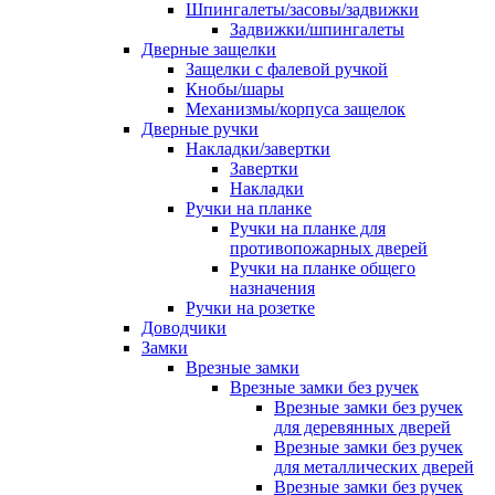
Шпингалеты/засовы/задвижки
Задвижки/шпингалеты
Дверные защелки
Защелки с фалевой ручкой
Кнобы/шары
Механизмы/корпуса защелок
Дверные ручки
Накладки/завертки
Завертки
Накладки
Ручки на планке
Ручки на планке для
противопожарных дверей
Ручки на планке общего
назначения
Ручки на розетке
Доводчики
Замки
Врезные замки
Врезные замки без ручек
Врезные замки без ручек
для деревянных дверей
Врезные замки без ручек
для металлических дверей
Врезные замки без ручек