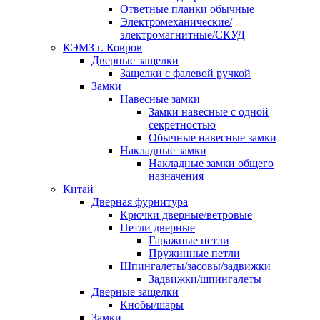
Ответные планки обычные
Электромеханические/
электромагнитные/СКУД
КЭМЗ г. Ковров
Дверные защелки
Защелки с фалевой ручкой
Замки
Навесные замки
Замки навесные с одной
секретностью
Обычные навесные замки
Накладные замки
Накладные замки общего
назначения
Китай
Дверная фурнитура
Крючки дверные/ветровые
Петли дверные
Гаражные петли
Пружинные петли
Шпингалеты/засовы/задвижки
Задвижки/шпингалеты
Дверные защелки
Кнобы/шары
Замки