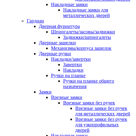
Накладные замки
Накладные замки для
металлических дверей
Гардиан
Дверная фурнитура
Шпингалеты/засовы/задвижки
Задвижки/шпингалеты
Дверные защелки
Механизмы/корпуса защелок
Дверные ручки
Накладки/завертки
Завертки
Накладки
Ручки на планке
Ручки на планке общего
назначения
Замки
Врезные замки
Врезные замки без ручек
Врезные замки без ручек
для металлических дверей
Врезные замки без ручек
для узкопрофильных
дверей
Накладные замки