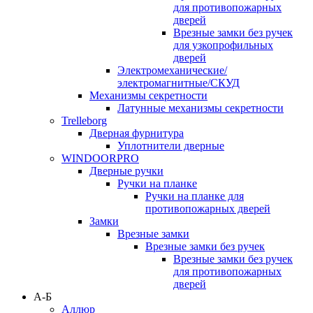
для противопожарных
дверей
Врезные замки без ручек
для узкопрофильных
дверей
Электромеханические/
электромагнитные/СКУД
Механизмы секретности
Латунные механизмы секретности
Trelleborg
Дверная фурнитура
Уплотнители дверные
WINDOORPRO
Дверные ручки
Ручки на планке
Ручки на планке для
противопожарных дверей
Замки
Врезные замки
Врезные замки без ручек
Врезные замки без ручек
для противопожарных
дверей
А-Б
Аллюр