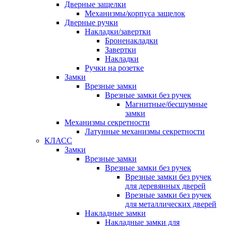
Дверные защелки
Механизмы/корпуса защелок
Дверные ручки
Накладки/завертки
Броненакладки
Завертки
Накладки
Ручки на розетке
Замки
Врезные замки
Врезные замки без ручек
Магнитные/бесшумные
замки
Механизмы секретности
Латунные механизмы секретности
КЛАСС
Замки
Врезные замки
Врезные замки без ручек
Врезные замки без ручек
для деревянных дверей
Врезные замки без ручек
для металлических дверей
Накладные замки
Накладные замки для