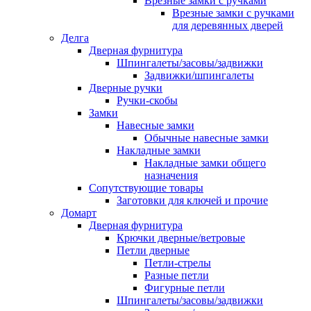
Врезные замки с ручками
Врезные замки с ручками
для деревянных дверей
Делга
Дверная фурнитура
Шпингалеты/засовы/задвижки
Задвижки/шпингалеты
Дверные ручки
Ручки-скобы
Замки
Навесные замки
Обычные навесные замки
Накладные замки
Накладные замки общего
назначения
Сопутствующие товары
Заготовки для ключей и прочие
Домарт
Дверная фурнитура
Крючки дверные/ветровые
Петли дверные
Петли-стрелы
Разные петли
Фигурные петли
Шпингалеты/засовы/задвижки