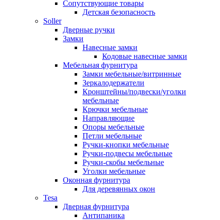
Сопутствующие товары
Детская безопасность
Soller
Дверные ручки
Замки
Навесные замки
Кодовые навесные замки
Мебельная фурнитура
Замки мебельные/витринные
Зеркалодержатели
Кронштейны/подвески/уголки
мебельные
Крючки мебельные
Направляющие
Опоры мебельные
Петли мебельные
Ручки-кнопки мебельные
Ручки-подвесы мебельные
Ручки-скобы мебельные
Уголки мебельные
Оконная фурнитура
Для деревянных окон
Tesa
Дверная фурнитура
Антипаника