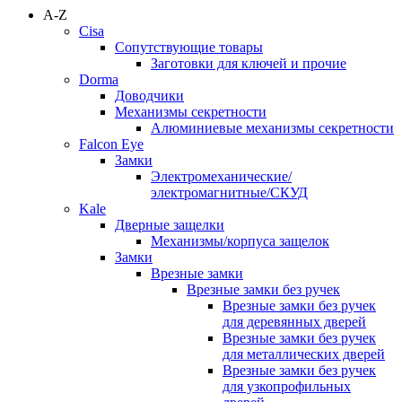
A-Z
Cisa
Сопутствующие товары
Заготовки для ключей и прочие
Dorma
Доводчики
Механизмы секретности
Алюминиевые механизмы секретности
Falcon Eye
Замки
Электромеханические/
электромагнитные/СКУД
Kale
Дверные защелки
Механизмы/корпуса защелок
Замки
Врезные замки
Врезные замки без ручек
Врезные замки без ручек
для деревянных дверей
Врезные замки без ручек
для металлических дверей
Врезные замки без ручек
для узкопрофильных