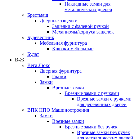
Накладные замки для
металлических дверей
Брестмаш
Дверные защелки
Защелки с фалевой ручкой
Механизмы/корпуса защелок
Буревестник
Мебельная фурнитура
Крючки мебельные
Булат
В-Ж
Вега Люкс
Дверная фурнитура
Глазки
Замки
Врезные замки
Врезные замки с ручками
Врезные замки с ручками
для деревянных дверей
ВПК НПО Машиностроения
Замки
Врезные замки
Врезные замки без ручек
Врезные замки без ручек
для металлических дверей