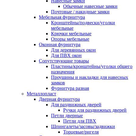
Навесные замки
Обычные навесные замки
Почтовые / накидные замки
Мебельная фурнитура
Кронштейны/подвески/уголки
мебельные
Крючки мебельные
Опоры мебельные
Оконная фурнитура
Для деревянных окон
Для ПВХ окон
Сопутствующие товары
Пластины/кронштейны/уголки общего
назначения
Проушины и накладки для навесных
замков
Фурнитура разная
Металлопласт
Дверная фурнитура
Для раздвижных дверей
Ручки для раздвижных дверей
Петли дверные
Петли для ПВХ
Шпингалеты/засовы/задвижки
Торцевые/ригеля