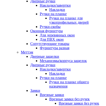
Дверные ручки
Накладки/завертки
Накладки
Ручки на планке
Ручки на планке для
узкопрофильных дверей
Ручки-скобы
Оконная фурнитура
Для деревянных окон
Для ПВХ окон
Сопутствующие товары
Фурнитура разная
Меттэм
Дверные защелки
Механизмы/корпуса защелок
Дверные ручки
Накладки/завертки
Накладки
Ручки на планке
Ручки на планке общего
назначения
Замки
Врезные замки
Врезные замки без ручек
Врезные замки без ручек