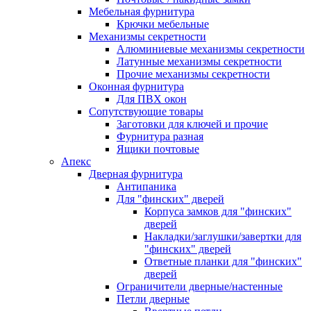
Мебельная фурнитура
Крючки мебельные
Механизмы секретности
Алюминиевые механизмы секретности
Латунные механизмы секретности
Прочие механизмы секретности
Оконная фурнитура
Для ПВХ окон
Сопутствующие товары
Заготовки для ключей и прочие
Фурнитура разная
Ящики почтовые
Апекс
Дверная фурнитура
Антипаника
Для "финских" дверей
Корпуса замков для "финских"
дверей
Накладки/заглушки/завертки для
"финских" дверей
Ответные планки для "финских"
дверей
Ограничители дверные/настенные
Петли дверные