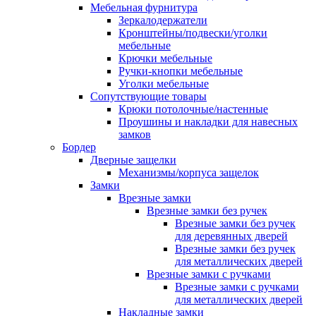
Мебельная фурнитура
Зеркалодержатели
Кронштейны/подвески/уголки
мебельные
Крючки мебельные
Ручки-кнопки мебельные
Уголки мебельные
Сопутствующие товары
Крюки потолочные/настенные
Проушины и накладки для навесных
замков
Бордер
Дверные защелки
Механизмы/корпуса защелок
Замки
Врезные замки
Врезные замки без ручек
Врезные замки без ручек
для деревянных дверей
Врезные замки без ручек
для металлических дверей
Врезные замки с ручками
Врезные замки с ручками
для металлических дверей
Накладные замки