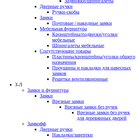
Задвижки/шпингалеты
Дверные ручки
Ручки-скобы
Замки
Почтовые / накидные замки
Мебельная фурнитура
Кронштейны/подвески/уголки
мебельные
Шпингалеты мебельные
Сопутствующие товары
Пластины/кронштейны/уголки общего
назначения
Проушины и накладки для навесных
замков
Решетки вентиляционные
З-Л
Замки и фурнитура
Замки
Врезные замки
Врезные замки без ручек
Врезные замки без ручек
для деревянных дверей
Замкофф
Дверные ручки
Накладки/завертки