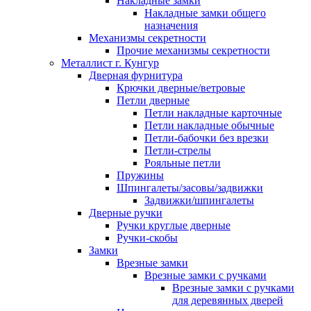
Накладные замки
Накладные замки общего
назначения
Механизмы секретности
Прочие механизмы секретности
Металлист г. Кунгур
Дверная фурнитура
Крючки дверные/ветровые
Петли дверные
Петли накладные карточные
Петли накладные обычные
Петли-бабочки без врезки
Петли-стрелы
Рояльные петли
Пружины
Шпингалеты/засовы/задвижки
Задвижки/шпингалеты
Дверные ручки
Ручки круглые дверные
Ручки-скобы
Замки
Врезные замки
Врезные замки с ручками
Врезные замки с ручками
для деревянных дверей