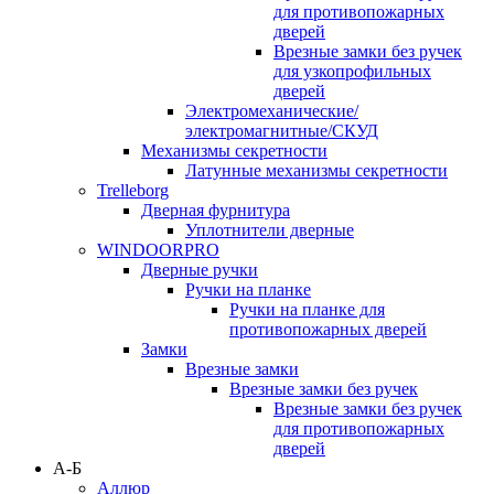
для противопожарных
дверей
Врезные замки без ручек
для узкопрофильных
дверей
Электромеханические/
электромагнитные/СКУД
Механизмы секретности
Латунные механизмы секретности
Trelleborg
Дверная фурнитура
Уплотнители дверные
WINDOORPRO
Дверные ручки
Ручки на планке
Ручки на планке для
противопожарных дверей
Замки
Врезные замки
Врезные замки без ручек
Врезные замки без ручек
для противопожарных
дверей
А-Б
Аллюр