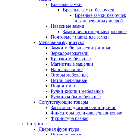
Врезные замки
Врезные замки без ручек
Врезные замки без ручек
для деревянных дверей
Навесные замки
Замки велосипедные/тросовые
Почтовые / накидные замки
Мебельная фурнитура
Замки мебельные/витринные
Зеркалодержатели
Крючки мебельные
Магнитные защелки
Направляющие
Опоры мебельные
Петли мебельные
Подпятники
Ручки-кнопки мебельные
Ручки-скобы мебельные
Сопутствующие товары
Заготовки для ключей и прочие
Фиксаторы роликовые/шариковые
Фурнитура разная
Латунина
Дверная фурнитура
Петли дверные