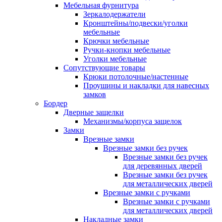
Мебельная фурнитура
Зеркалодержатели
Кронштейны/подвески/уголки
мебельные
Крючки мебельные
Ручки-кнопки мебельные
Уголки мебельные
Сопутствующие товары
Крюки потолочные/настенные
Проушины и накладки для навесных
замков
Бордер
Дверные защелки
Механизмы/корпуса защелок
Замки
Врезные замки
Врезные замки без ручек
Врезные замки без ручек
для деревянных дверей
Врезные замки без ручек
для металлических дверей
Врезные замки с ручками
Врезные замки с ручками
для металлических дверей
Накладные замки