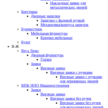
Накладные замки для
металлических дверей
Брестмаш
Дверные защелки
Защелки с фалевой ручкой
Механизмы/корпуса защелок
Буревестник
Мебельная фурнитура
Крючки мебельные
Булат
В-Ж
Вега Люкс
Дверная фурнитура
Глазки
Замки
Врезные замки
Врезные замки с ручками
Врезные замки с ручками
для деревянных дверей
ВПК НПО Машиностроения
Замки
Врезные замки
Врезные замки без ручек
Врезные замки без ручек
для металлических дверей