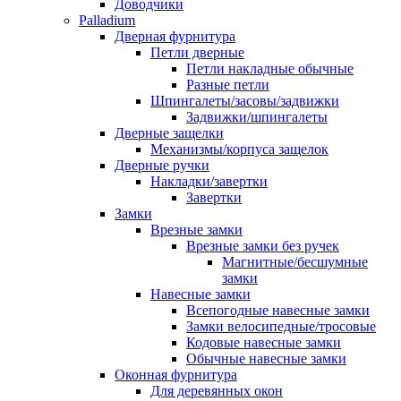
Доводчики
Palladium
Дверная фурнитура
Петли дверные
Петли накладные обычные
Разные петли
Шпингалеты/засовы/задвижки
Задвижки/шпингалеты
Дверные защелки
Механизмы/корпуса защелок
Дверные ручки
Накладки/завертки
Завертки
Замки
Врезные замки
Врезные замки без ручек
Магнитные/бесшумные
замки
Навесные замки
Всепогодные навесные замки
Замки велосипедные/тросовые
Кодовые навесные замки
Обычные навесные замки
Оконная фурнитура
Для деревянных окон