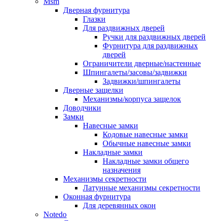
Msm
Дверная фурнитура
Глазки
Для раздвижных дверей
Ручки для раздвижных дверей
Фурнитура для раздвижных
дверей
Ограничители дверные/настенные
Шпингалеты/засовы/задвижки
Задвижки/шпингалеты
Дверные защелки
Механизмы/корпуса защелок
Доводчики
Замки
Навесные замки
Кодовые навесные замки
Обычные навесные замки
Накладные замки
Накладные замки общего
назначения
Механизмы секретности
Латунные механизмы секретности
Оконная фурнитура
Для деревянных окон
Notedo