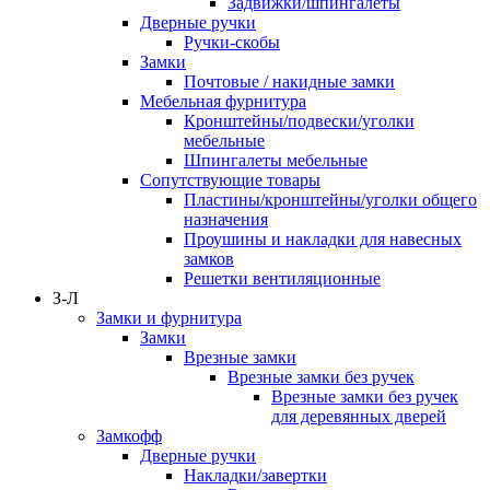
Задвижки/шпингалеты
Дверные ручки
Ручки-скобы
Замки
Почтовые / накидные замки
Мебельная фурнитура
Кронштейны/подвески/уголки
мебельные
Шпингалеты мебельные
Сопутствующие товары
Пластины/кронштейны/уголки общего
назначения
Проушины и накладки для навесных
замков
Решетки вентиляционные
З-Л
Замки и фурнитура
Замки
Врезные замки
Врезные замки без ручек
Врезные замки без ручек
для деревянных дверей
Замкофф
Дверные ручки
Накладки/завертки