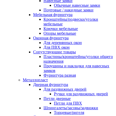
Навесные замки
Обычные навесные замки
Почтовые / накидные замки
Мебельная фурнитура
Кронштейны/подвески/уголки
мебельные
Крючки мебельные
Опоры мебельные
Оконная фурнитура
Для деревянных окон
Для ПВХ окон
Сопутствующие товары
Пластины/кронштейны/уголки общего
назначения
Проушины и накладки для навесных
замков
Фурнитура разная
Металлопласт
Дверная фурнитура
Для раздвижных дверей
Ручки для раздвижных дверей
Петли дверные
Петли для ПВХ
Шпингалеты/засовы/задвижки
Торцевые/ригеля