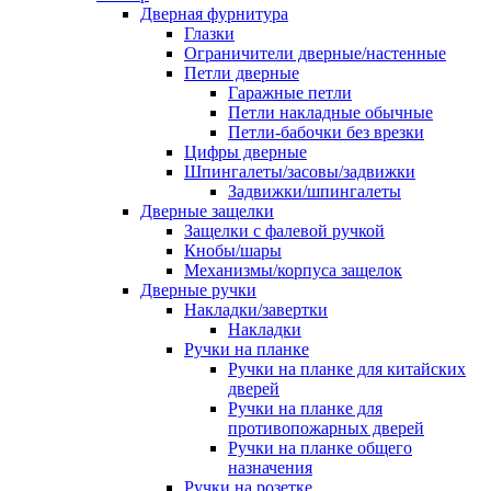
Дверная фурнитура
Глазки
Ограничители дверные/настенные
Петли дверные
Гаражные петли
Петли накладные обычные
Петли-бабочки без врезки
Цифры дверные
Шпингалеты/засовы/задвижки
Задвижки/шпингалеты
Дверные защелки
Защелки с фалевой ручкой
Кнобы/шары
Механизмы/корпуса защелок
Дверные ручки
Накладки/завертки
Накладки
Ручки на планке
Ручки на планке для китайских
дверей
Ручки на планке для
противопожарных дверей
Ручки на планке общего
назначения
Ручки на розетке