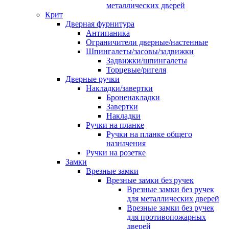
металлических дверей
Крит
Дверная фурнитура
Антипаника
Ограничители дверные/настенные
Шпингалеты/засовы/задвижки
Задвижки/шпингалеты
Торцевые/ригеля
Дверные ручки
Накладки/завертки
Броненакладки
Завертки
Накладки
Ручки на планке
Ручки на планке общего
назначения
Ручки на розетке
Замки
Врезные замки
Врезные замки без ручек
Врезные замки без ручек
для металлических дверей
Врезные замки без ручек
для противопожарных
дверей