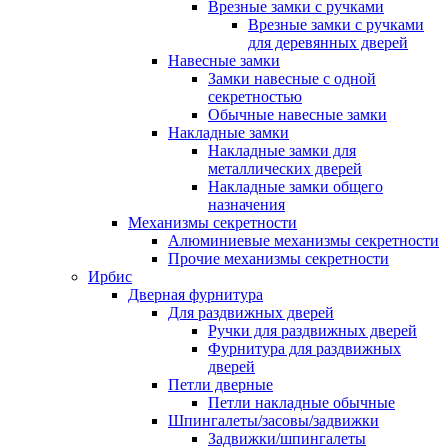
Врезные замки с ручками
Врезные замки с ручками
для деревянных дверей
Навесные замки
Замки навесные с одной
секретностью
Обычные навесные замки
Накладные замки
Накладные замки для
металлических дверей
Накладные замки общего
назначения
Механизмы секретности
Алюминиевые механизмы секретности
Прочие механизмы секретности
Ирбис
Дверная фурнитура
Для раздвижных дверей
Ручки для раздвижных дверей
Фурнитура для раздвижных
дверей
Петли дверные
Петли накладные обычные
Шпингалеты/засовы/задвижки
Задвижки/шпингалеты