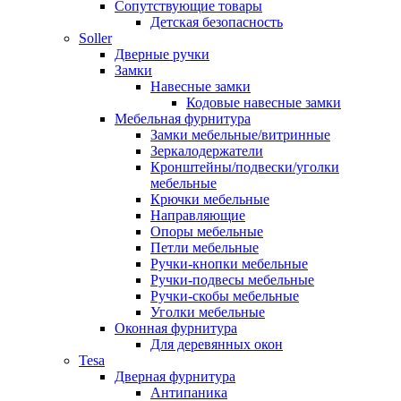
Сопутствующие товары
Детская безопасность
Soller
Дверные ручки
Замки
Навесные замки
Кодовые навесные замки
Мебельная фурнитура
Замки мебельные/витринные
Зеркалодержатели
Кронштейны/подвески/уголки
мебельные
Крючки мебельные
Направляющие
Опоры мебельные
Петли мебельные
Ручки-кнопки мебельные
Ручки-подвесы мебельные
Ручки-скобы мебельные
Уголки мебельные
Оконная фурнитура
Для деревянных окон
Tesa
Дверная фурнитура
Антипаника