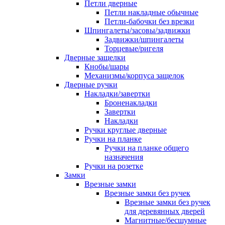
Петли дверные
Петли накладные обычные
Петли-бабочки без врезки
Шпингалеты/засовы/задвижки
Задвижки/шпингалеты
Торцевые/ригеля
Дверные защелки
Кнобы/шары
Механизмы/корпуса защелок
Дверные ручки
Накладки/завертки
Броненакладки
Завертки
Накладки
Ручки круглые дверные
Ручки на планке
Ручки на планке общего
назначения
Ручки на розетке
Замки
Врезные замки
Врезные замки без ручек
Врезные замки без ручек
для деревянных дверей
Магнитные/бесшумные