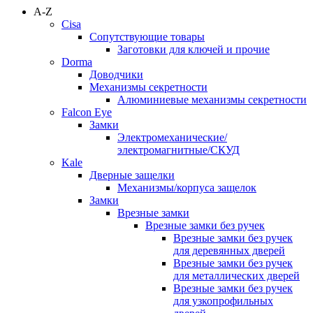
A-Z
Cisa
Сопутствующие товары
Заготовки для ключей и прочие
Dorma
Доводчики
Механизмы секретности
Алюминиевые механизмы секретности
Falcon Eye
Замки
Электромеханические/
электромагнитные/СКУД
Kale
Дверные защелки
Механизмы/корпуса защелок
Замки
Врезные замки
Врезные замки без ручек
Врезные замки без ручек
для деревянных дверей
Врезные замки без ручек
для металлических дверей
Врезные замки без ручек
для узкопрофильных