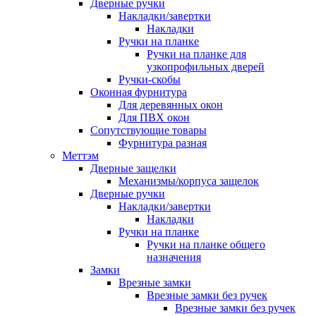
Дверные ручки
Накладки/завертки
Накладки
Ручки на планке
Ручки на планке для
узкопрофильных дверей
Ручки-скобы
Оконная фурнитура
Для деревянных окон
Для ПВХ окон
Сопутствующие товары
Фурнитура разная
Меттэм
Дверные защелки
Механизмы/корпуса защелок
Дверные ручки
Накладки/завертки
Накладки
Ручки на планке
Ручки на планке общего
назначения
Замки
Врезные замки
Врезные замки без ручек
Врезные замки без ручек