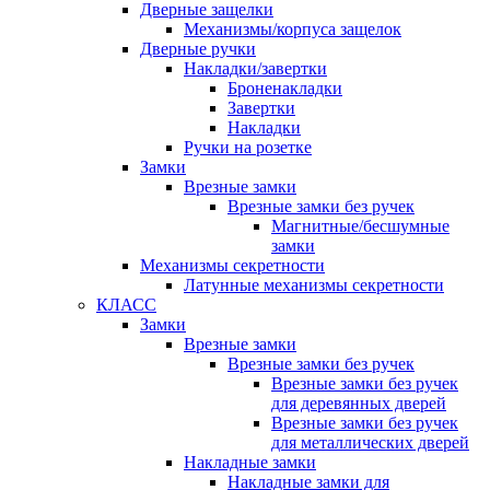
Дверные защелки
Механизмы/корпуса защелок
Дверные ручки
Накладки/завертки
Броненакладки
Завертки
Накладки
Ручки на розетке
Замки
Врезные замки
Врезные замки без ручек
Магнитные/бесшумные
замки
Механизмы секретности
Латунные механизмы секретности
КЛАСС
Замки
Врезные замки
Врезные замки без ручек
Врезные замки без ручек
для деревянных дверей
Врезные замки без ручек
для металлических дверей
Накладные замки
Накладные замки для