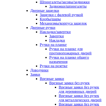
Шпингалеты/засовы/задвижки
Задвижки/шпингалеты
Дверные защелки
Защелки с фалевой ручкой
Кнобы/шары
Механизмы/корпуса защелок
Дверные ручки
Накладки/завертки
Завертки
Накладки
Ручки на планке
Ручки на планке для
противопожарных дверей
Ручки на планке общего
назначения
Ручки на розетке
Доводчики
Замки
Врезные замки
Врезные замки без ручек
Врезные замки без ручек
для деревянных дверей
Врезные замки без ручек
для металлических дверей
Врезные замки без ручек