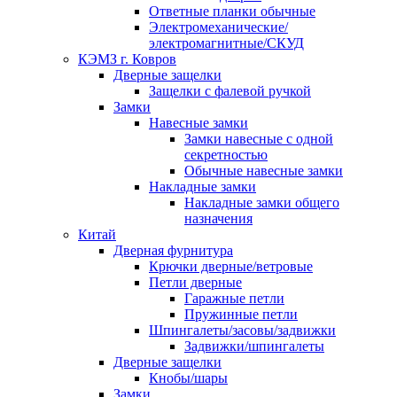
Ответные планки обычные
Электромеханические/
электромагнитные/СКУД
КЭМЗ г. Ковров
Дверные защелки
Защелки с фалевой ручкой
Замки
Навесные замки
Замки навесные с одной
секретностью
Обычные навесные замки
Накладные замки
Накладные замки общего
назначения
Китай
Дверная фурнитура
Крючки дверные/ветровые
Петли дверные
Гаражные петли
Пружинные петли
Шпингалеты/засовы/задвижки
Задвижки/шпингалеты
Дверные защелки
Кнобы/шары
Замки