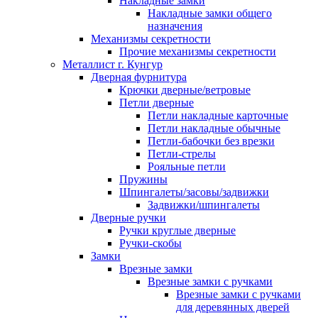
Накладные замки
Накладные замки общего
назначения
Механизмы секретности
Прочие механизмы секретности
Металлист г. Кунгур
Дверная фурнитура
Крючки дверные/ветровые
Петли дверные
Петли накладные карточные
Петли накладные обычные
Петли-бабочки без врезки
Петли-стрелы
Рояльные петли
Пружины
Шпингалеты/засовы/задвижки
Задвижки/шпингалеты
Дверные ручки
Ручки круглые дверные
Ручки-скобы
Замки
Врезные замки
Врезные замки с ручками
Врезные замки с ручками
для деревянных дверей