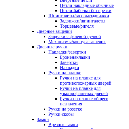
Ввертные петли
Петли накладные обычные
Петли-бабочки без врезки
Шпингалеты/засовы/задвижки
Задвижки/шпингалеты
Торцевые/ригеля
Дверные защелки
Защелки с фалевой ручкой
Механизмы/корпуса защелок
Дверные ручки
Накладки/завертки
Броненакладки
Завертки
Накладки
Ручки на планке
Ручки на планке для
противопожарных дверей
Ручки на планке для
узкопрофильных дверей
Ручки на планке общего
назначения
Ручки на розетке
Ручки-скобы
Замки
Врезные замки