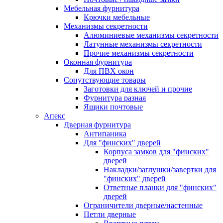
Мебельная фурнитура
Крючки мебельные
Механизмы секретности
Алюминиевые механизмы секретности
Латунные механизмы секретности
Прочие механизмы секретности
Оконная фурнитура
Для ПВХ окон
Сопутствующие товары
Заготовки для ключей и прочие
Фурнитура разная
Ящики почтовые
Апекс
Дверная фурнитура
Антипаника
Для "финских" дверей
Корпуса замков для "финских"
дверей
Накладки/заглушки/завертки для
"финских" дверей
Ответные планки для "финских"
дверей
Ограничители дверные/настенные
Петли дверные