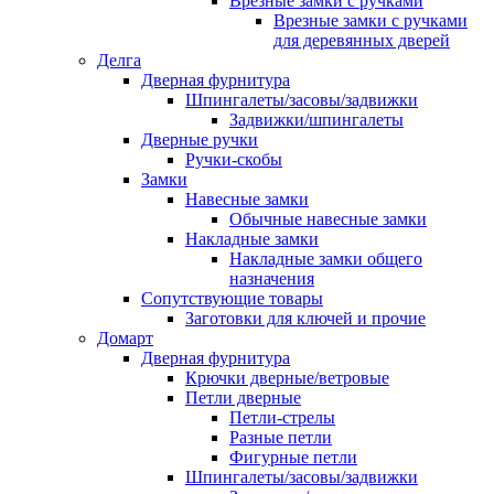
Врезные замки с ручками
Врезные замки с ручками
для деревянных дверей
Делга
Дверная фурнитура
Шпингалеты/засовы/задвижки
Задвижки/шпингалеты
Дверные ручки
Ручки-скобы
Замки
Навесные замки
Обычные навесные замки
Накладные замки
Накладные замки общего
назначения
Сопутствующие товары
Заготовки для ключей и прочие
Домарт
Дверная фурнитура
Крючки дверные/ветровые
Петли дверные
Петли-стрелы
Разные петли
Фигурные петли
Шпингалеты/засовы/задвижки