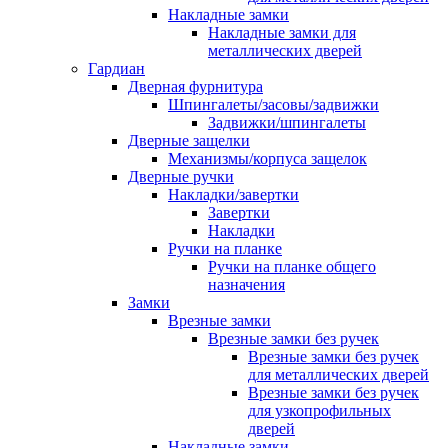
Накладные замки
Накладные замки для
металлических дверей
Гардиан
Дверная фурнитура
Шпингалеты/засовы/задвижки
Задвижки/шпингалеты
Дверные защелки
Механизмы/корпуса защелок
Дверные ручки
Накладки/завертки
Завертки
Накладки
Ручки на планке
Ручки на планке общего
назначения
Замки
Врезные замки
Врезные замки без ручек
Врезные замки без ручек
для металлических дверей
Врезные замки без ручек
для узкопрофильных
дверей
Накладные замки