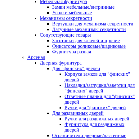
Мебельная фурнитура
Замки мебельные/витринные
Уголки мебельные
Механизмы секретности
Вертушки для механизма секретности
Латунные механизмы секретности
Сопутствующие товары
Заготовки для ключей и прочие
Фиксаторы роликовые/шариковые
Фурнитура разная
Арсенал
Дверная фурнитура
Для "финских" дверей
Корпуса замков для "финских"
дверей
Накладки/заглушки/завертки для
"финских" дверей
Ответные планки для "финских"
дверей
Ручки для "финских" дверей
Для раздвижных дверей
Ручки для раздвижных дверей
Фурнитура для раздвижных
дверей
Ограничители дверные/настенные