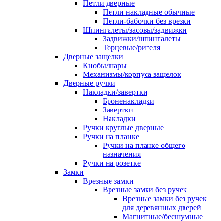
Петли дверные
Петли накладные обычные
Петли-бабочки без врезки
Шпингалеты/засовы/задвижки
Задвижки/шпингалеты
Торцевые/ригеля
Дверные защелки
Кнобы/шары
Механизмы/корпуса защелок
Дверные ручки
Накладки/завертки
Броненакладки
Завертки
Накладки
Ручки круглые дверные
Ручки на планке
Ручки на планке общего
назначения
Ручки на розетке
Замки
Врезные замки
Врезные замки без ручек
Врезные замки без ручек
для деревянных дверей
Магнитные/бесшумные