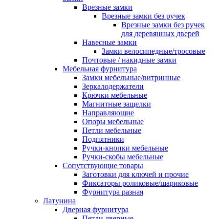
Врезные замки
Врезные замки без ручек
Врезные замки без ручек
для деревянных дверей
Навесные замки
Замки велосипедные/тросовые
Почтовые / накидные замки
Мебельная фурнитура
Замки мебельные/витринные
Зеркалодержатели
Крючки мебельные
Магнитные защелки
Направляющие
Опоры мебельные
Петли мебельные
Подпятники
Ручки-кнопки мебельные
Ручки-скобы мебельные
Сопутствующие товары
Заготовки для ключей и прочие
Фиксаторы роликовые/шариковые
Фурнитура разная
Латунина
Дверная фурнитура
Петли дверные