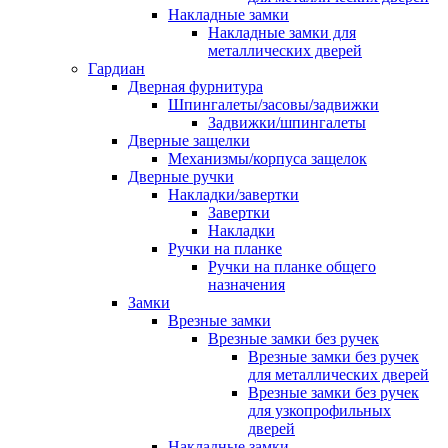
Накладные замки
Накладные замки для
металлических дверей
Гардиан
Дверная фурнитура
Шпингалеты/засовы/задвижки
Задвижки/шпингалеты
Дверные защелки
Механизмы/корпуса защелок
Дверные ручки
Накладки/завертки
Завертки
Накладки
Ручки на планке
Ручки на планке общего
назначения
Замки
Врезные замки
Врезные замки без ручек
Врезные замки без ручек
для металлических дверей
Врезные замки без ручек
для узкопрофильных
дверей
Накладные замки