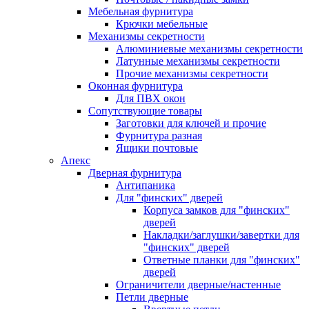
Мебельная фурнитура
Крючки мебельные
Механизмы секретности
Алюминиевые механизмы секретности
Латунные механизмы секретности
Прочие механизмы секретности
Оконная фурнитура
Для ПВХ окон
Сопутствующие товары
Заготовки для ключей и прочие
Фурнитура разная
Ящики почтовые
Апекс
Дверная фурнитура
Антипаника
Для "финских" дверей
Корпуса замков для "финских"
дверей
Накладки/заглушки/завертки для
"финских" дверей
Ответные планки для "финских"
дверей
Ограничители дверные/настенные
Петли дверные