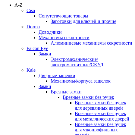
A-Z
Cisa
Сопутствующие товары
Заготовки для ключей и прочие
Dorma
Доводчики
Механизмы секретности
Алюминиевые механизмы секретности
Falcon Eye
Замки
Электромеханические/
электромагнитные/СКУД
Kale
Дверные защелки
Механизмы/корпуса защелок
Замки
Врезные замки
Врезные замки без ручек
Врезные замки без ручек
для деревянных дверей
Врезные замки без ручек
для металлических дверей
Врезные замки без ручек
для узкопрофильных