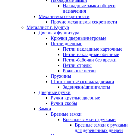
Накладные замки
Накладные замки общего
назначения
Механизмы секретности
Прочие механизмы секретности
Металлист г. Кунгур
Дверная фурнитура
Крючки дверные/ветровые
Петли дверные
Петли накладные карточные
Петли накладные обычные
Петли-бабочки без врезки
Петли-стрелы
Рояльные петли
Пружины
Шпингалеты/засовы/задвижки
Задвижки/шпингалеты
Дверные ручки
Ручки круглые дверные
Ручки-скобы
Замки
Врезные замки
Врезные замки с ручками
Врезные замки с ручками
для деревянных дверей