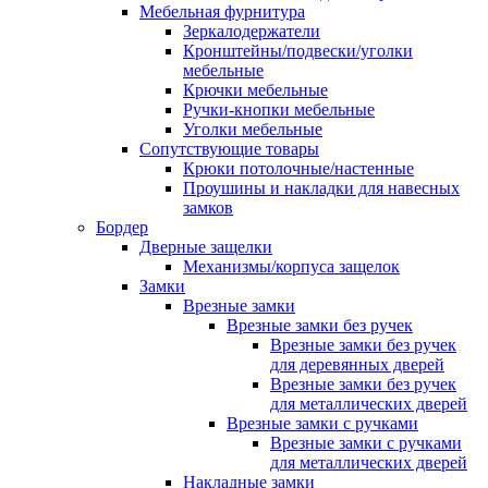
Мебельная фурнитура
Зеркалодержатели
Кронштейны/подвески/уголки
мебельные
Крючки мебельные
Ручки-кнопки мебельные
Уголки мебельные
Сопутствующие товары
Крюки потолочные/настенные
Проушины и накладки для навесных
замков
Бордер
Дверные защелки
Механизмы/корпуса защелок
Замки
Врезные замки
Врезные замки без ручек
Врезные замки без ручек
для деревянных дверей
Врезные замки без ручек
для металлических дверей
Врезные замки с ручками
Врезные замки с ручками
для металлических дверей
Накладные замки