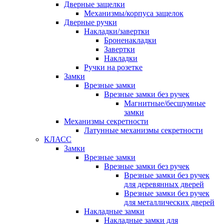
Дверные защелки
Механизмы/корпуса защелок
Дверные ручки
Накладки/завертки
Броненакладки
Завертки
Накладки
Ручки на розетке
Замки
Врезные замки
Врезные замки без ручек
Магнитные/бесшумные
замки
Механизмы секретности
Латунные механизмы секретности
КЛАСС
Замки
Врезные замки
Врезные замки без ручек
Врезные замки без ручек
для деревянных дверей
Врезные замки без ручек
для металлических дверей
Накладные замки
Накладные замки для