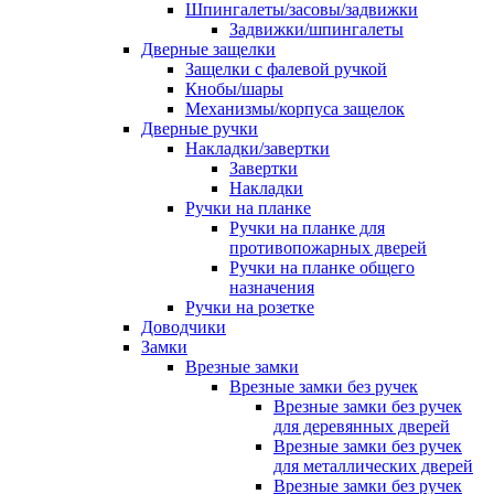
Шпингалеты/засовы/задвижки
Задвижки/шпингалеты
Дверные защелки
Защелки с фалевой ручкой
Кнобы/шары
Механизмы/корпуса защелок
Дверные ручки
Накладки/завертки
Завертки
Накладки
Ручки на планке
Ручки на планке для
противопожарных дверей
Ручки на планке общего
назначения
Ручки на розетке
Доводчики
Замки
Врезные замки
Врезные замки без ручек
Врезные замки без ручек
для деревянных дверей
Врезные замки без ручек
для металлических дверей
Врезные замки без ручек