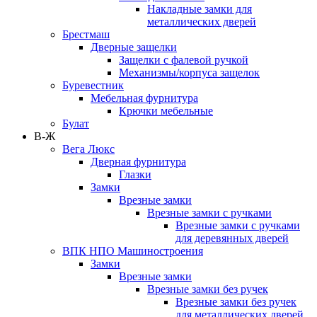
Накладные замки для
металлических дверей
Брестмаш
Дверные защелки
Защелки с фалевой ручкой
Механизмы/корпуса защелок
Буревестник
Мебельная фурнитура
Крючки мебельные
Булат
В-Ж
Вега Люкс
Дверная фурнитура
Глазки
Замки
Врезные замки
Врезные замки с ручками
Врезные замки с ручками
для деревянных дверей
ВПК НПО Машиностроения
Замки
Врезные замки
Врезные замки без ручек
Врезные замки без ручек
для металлических дверей