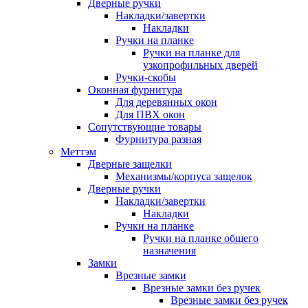
Дверные ручки
Накладки/завертки
Накладки
Ручки на планке
Ручки на планке для
узкопрофильных дверей
Ручки-скобы
Оконная фурнитура
Для деревянных окон
Для ПВХ окон
Сопутствующие товары
Фурнитура разная
Меттэм
Дверные защелки
Механизмы/корпуса защелок
Дверные ручки
Накладки/завертки
Накладки
Ручки на планке
Ручки на планке общего
назначения
Замки
Врезные замки
Врезные замки без ручек
Врезные замки без ручек