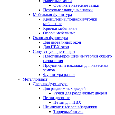
Навесные замки
Обычные навесные замки
Почтовые / накидные замки
Мебельная фурнитура
Кронштейны/подвески/уголки
мебельные
Крючки мебельные
Опоры мебельные
Оконная фурнитура
Для деревянных окон
Для ПВХ окон
Сопутствующие товары
Пластины/кронштейны/уголки общего
назначения
Проушины и накладки для навесных
замков
Фурнитура разная
Металлопласт
Дверная фурнитура
Для раздвижных дверей
Ручки для раздвижных дверей
Петли дверные
Петли для ПВХ
Шпингалеты/засовы/задвижки
Торцевые/ригеля