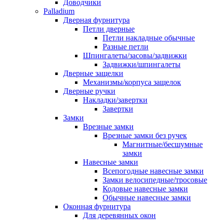
Доводчики
Palladium
Дверная фурнитура
Петли дверные
Петли накладные обычные
Разные петли
Шпингалеты/засовы/задвижки
Задвижки/шпингалеты
Дверные защелки
Механизмы/корпуса защелок
Дверные ручки
Накладки/завертки
Завертки
Замки
Врезные замки
Врезные замки без ручек
Магнитные/бесшумные
замки
Навесные замки
Всепогодные навесные замки
Замки велосипедные/тросовые
Кодовые навесные замки
Обычные навесные замки
Оконная фурнитура
Для деревянных окон