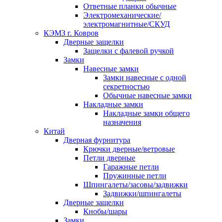
Ответные планки обычные
Электромеханические/
электромагнитные/СКУД
КЭМЗ г. Ковров
Дверные защелки
Защелки с фалевой ручкой
Замки
Навесные замки
Замки навесные с одной
секретностью
Обычные навесные замки
Накладные замки
Накладные замки общего
назначения
Китай
Дверная фурнитура
Крючки дверные/ветровые
Петли дверные
Гаражные петли
Пружинные петли
Шпингалеты/засовы/задвижки
Задвижки/шпингалеты
Дверные защелки
Кнобы/шары
Замки