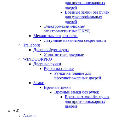
для противопожарных
дверей
Врезные замки без ручек
для узкопрофильных
дверей
Электромеханические/
электромагнитные/СКУД
Механизмы секретности
Латунные механизмы секретности
Trelleborg
Дверная фурнитура
Уплотнители дверные
WINDOORPRO
Дверные ручки
Ручки на планке
Ручки на планке для
противопожарных дверей
Замки
Врезные замки
Врезные замки без ручек
Врезные замки без ручек
для противопожарных
дверей
А-Б
Аллюр