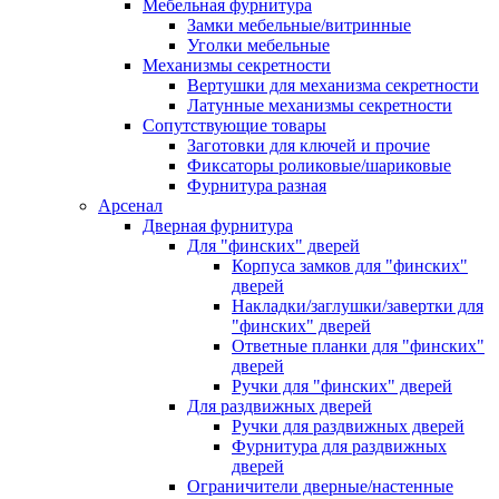
Мебельная фурнитура
Замки мебельные/витринные
Уголки мебельные
Механизмы секретности
Вертушки для механизма секретности
Латунные механизмы секретности
Сопутствующие товары
Заготовки для ключей и прочие
Фиксаторы роликовые/шариковые
Фурнитура разная
Арсенал
Дверная фурнитура
Для "финских" дверей
Корпуса замков для "финских"
дверей
Накладки/заглушки/завертки для
"финских" дверей
Ответные планки для "финских"
дверей
Ручки для "финских" дверей
Для раздвижных дверей
Ручки для раздвижных дверей
Фурнитура для раздвижных
дверей
Ограничители дверные/настенные