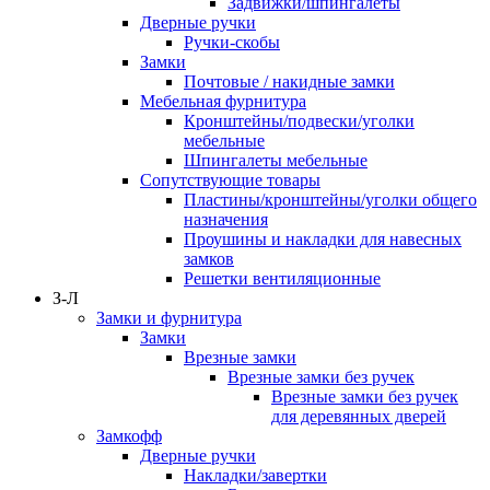
Задвижки/шпингалеты
Дверные ручки
Ручки-скобы
Замки
Почтовые / накидные замки
Мебельная фурнитура
Кронштейны/подвески/уголки
мебельные
Шпингалеты мебельные
Сопутствующие товары
Пластины/кронштейны/уголки общего
назначения
Проушины и накладки для навесных
замков
Решетки вентиляционные
З-Л
Замки и фурнитура
Замки
Врезные замки
Врезные замки без ручек
Врезные замки без ручек
для деревянных дверей
Замкофф
Дверные ручки
Накладки/завертки