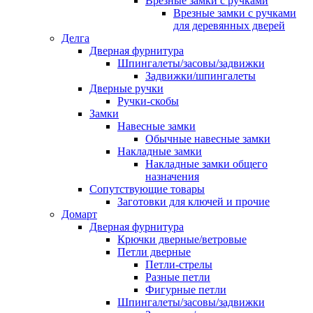
Врезные замки с ручками
Врезные замки с ручками
для деревянных дверей
Делга
Дверная фурнитура
Шпингалеты/засовы/задвижки
Задвижки/шпингалеты
Дверные ручки
Ручки-скобы
Замки
Навесные замки
Обычные навесные замки
Накладные замки
Накладные замки общего
назначения
Сопутствующие товары
Заготовки для ключей и прочие
Домарт
Дверная фурнитура
Крючки дверные/ветровые
Петли дверные
Петли-стрелы
Разные петли
Фигурные петли
Шпингалеты/засовы/задвижки