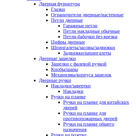
Дверная фурнитура
Глазки
Ограничители дверные/настенные
Петли дверные
Гаражные петли
Петли накладные обычные
Петли-бабочки без врезки
Цифры дверные
Шпингалеты/засовы/задвижки
Задвижки/шпингалеты
Дверные защелки
Защелки с фалевой ручкой
Кнобы/шары
Механизмы/корпуса защелок
Дверные ручки
Накладки/завертки
Накладки
Ручки на планке
Ручки на планке для китайских
дверей
Ручки на планке для
противопожарных дверей
Ручки на планке общего
назначения
Ручки на розетке