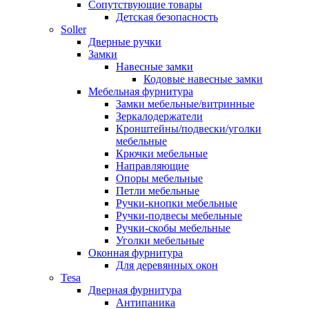
Сопутствующие товары
Детская безопасность
Soller
Дверные ручки
Замки
Навесные замки
Кодовые навесные замки
Мебельная фурнитура
Замки мебельные/витринные
Зеркалодержатели
Кронштейны/подвески/уголки
мебельные
Крючки мебельные
Направляющие
Опоры мебельные
Петли мебельные
Ручки-кнопки мебельные
Ручки-подвесы мебельные
Ручки-скобы мебельные
Уголки мебельные
Оконная фурнитура
Для деревянных окон
Tesa
Дверная фурнитура
Антипаника