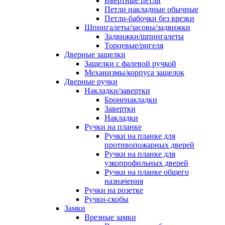
Ввертные петли
Петли накладные обычные
Петли-бабочки без врезки
Шпингалеты/засовы/задвижки
Задвижки/шпингалеты
Торцевые/ригеля
Дверные защелки
Защелки с фалевой ручкой
Механизмы/корпуса защелок
Дверные ручки
Накладки/завертки
Броненакладки
Завертки
Накладки
Ручки на планке
Ручки на планке для
противопожарных дверей
Ручки на планке для
узкопрофильных дверей
Ручки на планке общего
назначения
Ручки на розетке
Ручки-скобы
Замки
Врезные замки