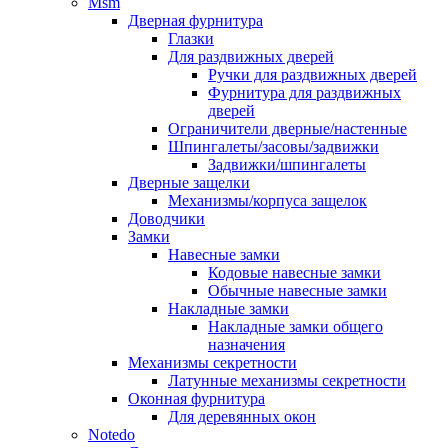
Msm
Дверная фурнитура
Глазки
Для раздвижных дверей
Ручки для раздвижных дверей
Фурнитура для раздвижных
дверей
Ограничители дверные/настенные
Шпингалеты/засовы/задвижки
Задвижки/шпингалеты
Дверные защелки
Механизмы/корпуса защелок
Доводчики
Замки
Навесные замки
Кодовые навесные замки
Обычные навесные замки
Накладные замки
Накладные замки общего
назначения
Механизмы секретности
Латунные механизмы секретности
Оконная фурнитура
Для деревянных окон
Notedo