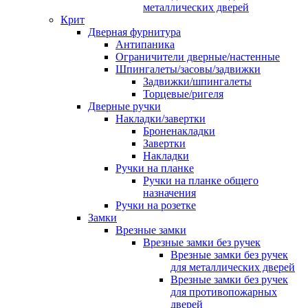
металлических дверей
Крит
Дверная фурнитура
Антипаника
Ограничители дверные/настенные
Шпингалеты/засовы/задвижки
Задвижки/шпингалеты
Торцевые/ригеля
Дверные ручки
Накладки/завертки
Броненакладки
Завертки
Накладки
Ручки на планке
Ручки на планке общего
назначения
Ручки на розетке
Замки
Врезные замки
Врезные замки без ручек
Врезные замки без ручек
для металлических дверей
Врезные замки без ручек
для противопожарных
дверей