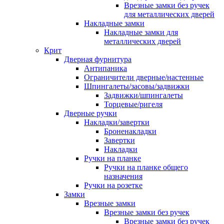
Врезные замки без ручек
для металлических дверей
Накладные замки
Накладные замки для
металлических дверей
Крит
Дверная фурнитура
Антипаника
Ограничители дверные/настенные
Шпингалеты/засовы/задвижки
Задвижки/шпингалеты
Торцевые/ригеля
Дверные ручки
Накладки/завертки
Броненакладки
Завертки
Накладки
Ручки на планке
Ручки на планке общего
назначения
Ручки на розетке
Замки
Врезные замки
Врезные замки без ручек
Врезные замки без ручек