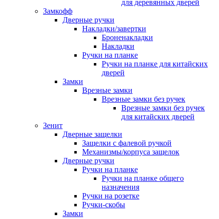
для деревянных дверей
Замкофф
Дверные ручки
Накладки/завертки
Броненакладки
Накладки
Ручки на планке
Ручки на планке для китайских
дверей
Замки
Врезные замки
Врезные замки без ручек
Врезные замки без ручек
для китайских дверей
Зенит
Дверные защелки
Защелки с фалевой ручкой
Механизмы/корпуса защелок
Дверные ручки
Ручки на планке
Ручки на планке общего
назначения
Ручки на розетке
Ручки-скобы
Замки