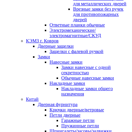
для металлических дверей
Врезные замки без ручек
для противопожарных
дверей
Ответные планки обычные
Электромеханические/
электромагнитные/СКУД
КЭМЗ г. Ковров
Дверные защелки
Защелки с фалевой ручкой
Замки
Навесные замки
Замки навесные с одной
секретностью
Обычные навесные замки
Накладные замки
Накладные замки общего
назначения
Китай
Дверная фурнитура
Крючки дверные/ветровые
Петли дверные
Гаражные петли
Пружинные петли
Шпингалеты/засовы/задвижки