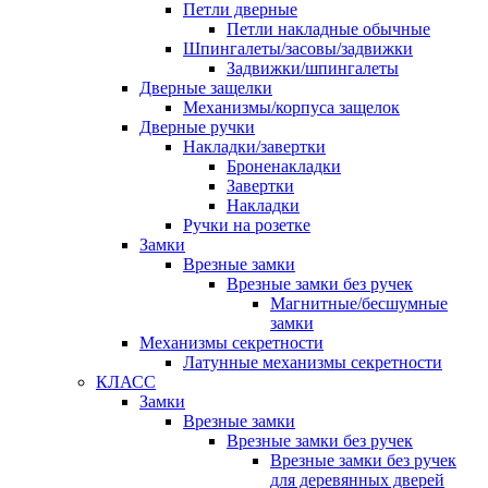
Петли дверные
Петли накладные обычные
Шпингалеты/засовы/задвижки
Задвижки/шпингалеты
Дверные защелки
Механизмы/корпуса защелок
Дверные ручки
Накладки/завертки
Броненакладки
Завертки
Накладки
Ручки на розетке
Замки
Врезные замки
Врезные замки без ручек
Магнитные/бесшумные
замки
Механизмы секретности
Латунные механизмы секретности
КЛАСС
Замки
Врезные замки
Врезные замки без ручек
Врезные замки без ручек
для деревянных дверей