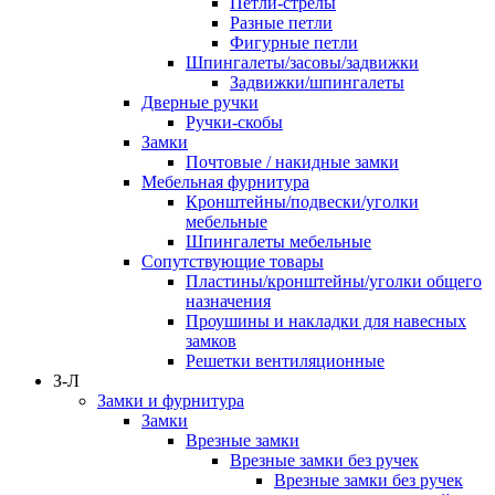
Петли-стрелы
Разные петли
Фигурные петли
Шпингалеты/засовы/задвижки
Задвижки/шпингалеты
Дверные ручки
Ручки-скобы
Замки
Почтовые / накидные замки
Мебельная фурнитура
Кронштейны/подвески/уголки
мебельные
Шпингалеты мебельные
Сопутствующие товары
Пластины/кронштейны/уголки общего
назначения
Проушины и накладки для навесных
замков
Решетки вентиляционные
З-Л
Замки и фурнитура
Замки
Врезные замки
Врезные замки без ручек
Врезные замки без ручек