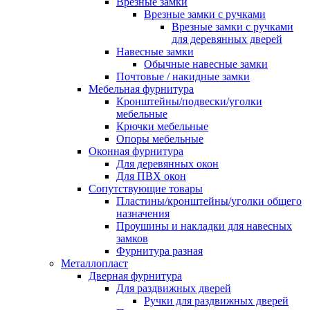
Врезные замки
Врезные замки с ручками
Врезные замки с ручками
для деревянных дверей
Навесные замки
Обычные навесные замки
Почтовые / накидные замки
Мебельная фурнитура
Кронштейны/подвески/уголки
мебельные
Крючки мебельные
Опоры мебельные
Оконная фурнитура
Для деревянных окон
Для ПВХ окон
Сопутствующие товары
Пластины/кронштейны/уголки общего
назначения
Проушины и накладки для навесных
замков
Фурнитура разная
Металлопласт
Дверная фурнитура
Для раздвижных дверей
Ручки для раздвижных дверей