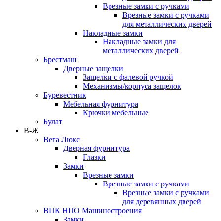
Врезные замки с ручками
Врезные замки с ручками
для металлических дверей
Накладные замки
Накладные замки для
металлических дверей
Брестмаш
Дверные защелки
Защелки с фалевой ручкой
Механизмы/корпуса защелок
Буревестник
Мебельная фурнитура
Крючки мебельные
Булат
В-Ж
Вега Люкс
Дверная фурнитура
Глазки
Замки
Врезные замки
Врезные замки с ручками
Врезные замки с ручками
для деревянных дверей
ВПК НПО Машиностроения
Замки