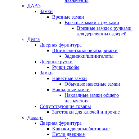
назначения
ДААЗ
Замки
Врезные замки
Врезные замки с ручками
Врезные замки с ручками
для деревянных дверей
Делга
Дверная фурнитура
Шпингалеты/засовы/задвижки
Задвижки/шпингалеты
Дверные ручки
Ручки-скобы
Замки
Навесные замки
Обычные навесные замки
Накладные замки
Накладные замки общего
назначения
Сопутствующие товары
Заготовки для ключей и прочие
Домарт
Дверная фурнитура
Крючки дверные/ветровые
Петли дверные