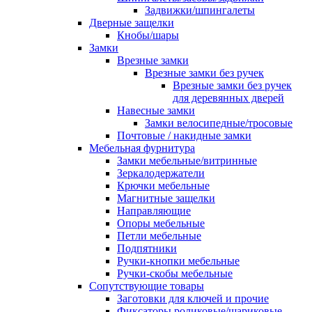
Задвижки/шпингалеты
Дверные защелки
Кнобы/шары
Замки
Врезные замки
Врезные замки без ручек
Врезные замки без ручек
для деревянных дверей
Навесные замки
Замки велосипедные/тросовые
Почтовые / накидные замки
Мебельная фурнитура
Замки мебельные/витринные
Зеркалодержатели
Крючки мебельные
Магнитные защелки
Направляющие
Опоры мебельные
Петли мебельные
Подпятники
Ручки-кнопки мебельные
Ручки-скобы мебельные
Сопутствующие товары
Заготовки для ключей и прочие
Фиксаторы роликовые/шариковые