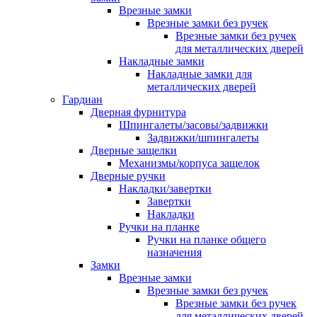
Врезные замки
Врезные замки без ручек
Врезные замки без ручек
для металлических дверей
Накладные замки
Накладные замки для
металлических дверей
Гардиан
Дверная фурнитура
Шпингалеты/засовы/задвижки
Задвижки/шпингалеты
Дверные защелки
Механизмы/корпуса защелок
Дверные ручки
Накладки/завертки
Завертки
Накладки
Ручки на планке
Ручки на планке общего
назначения
Замки
Врезные замки
Врезные замки без ручек
Врезные замки без ручек
для металлических дверей