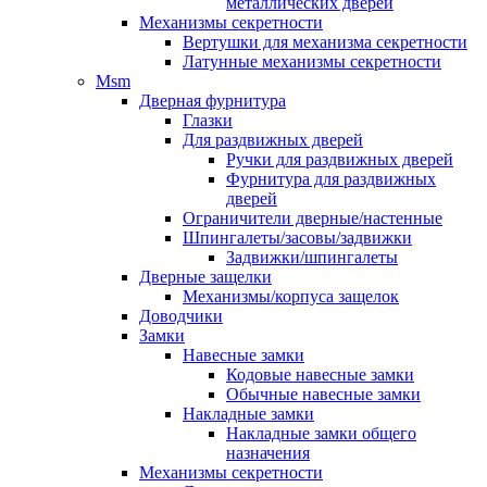
металлических дверей
Механизмы секретности
Вертушки для механизма секретности
Латунные механизмы секретности
Msm
Дверная фурнитура
Глазки
Для раздвижных дверей
Ручки для раздвижных дверей
Фурнитура для раздвижных
дверей
Ограничители дверные/настенные
Шпингалеты/засовы/задвижки
Задвижки/шпингалеты
Дверные защелки
Механизмы/корпуса защелок
Доводчики
Замки
Навесные замки
Кодовые навесные замки
Обычные навесные замки
Накладные замки
Накладные замки общего
назначения
Механизмы секретности