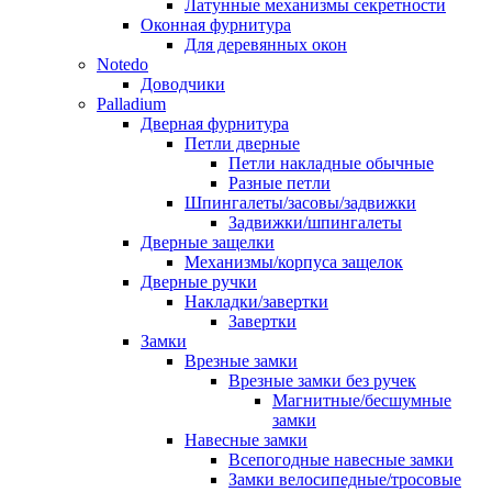
Латунные механизмы секретности
Оконная фурнитура
Для деревянных окон
Notedo
Доводчики
Palladium
Дверная фурнитура
Петли дверные
Петли накладные обычные
Разные петли
Шпингалеты/засовы/задвижки
Задвижки/шпингалеты
Дверные защелки
Механизмы/корпуса защелок
Дверные ручки
Накладки/завертки
Завертки
Замки
Врезные замки
Врезные замки без ручек
Магнитные/бесшумные
замки
Навесные замки
Всепогодные навесные замки
Замки велосипедные/тросовые