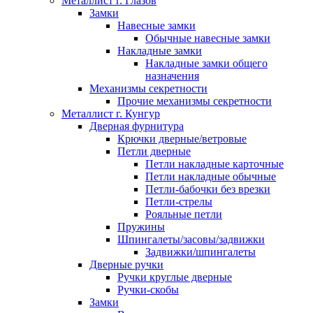
Металлист г. Глазов
Замки
Навесные замки
Обычные навесные замки
Накладные замки
Накладные замки общего
назначения
Механизмы секретности
Прочие механизмы секретности
Металлист г. Кунгур
Дверная фурнитура
Крючки дверные/ветровые
Петли дверные
Петли накладные карточные
Петли накладные обычные
Петли-бабочки без врезки
Петли-стрелы
Рояльные петли
Пружины
Шпингалеты/засовы/задвижки
Задвижки/шпингалеты
Дверные ручки
Ручки круглые дверные
Ручки-скобы
Замки