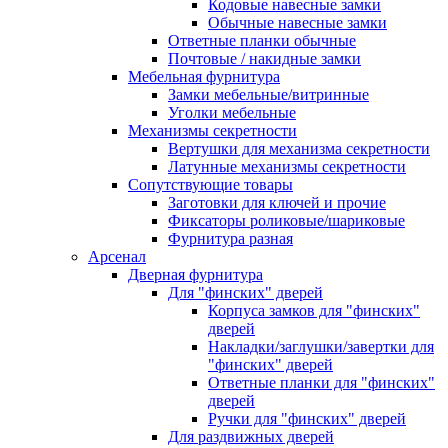
Кодовые навесные замки
Обычные навесные замки
Ответные планки обычные
Почтовые / накидные замки
Мебельная фурнитура
Замки мебельные/витринные
Уголки мебельные
Механизмы секретности
Вертушки для механизма секретности
Латунные механизмы секретности
Сопутствующие товары
Заготовки для ключей и прочие
Фиксаторы роликовые/шариковые
Фурнитура разная
Арсенал
Дверная фурнитура
Для "финских" дверей
Корпуса замков для "финских"
дверей
Накладки/заглушки/завертки для
"финских" дверей
Ответные планки для "финских"
дверей
Ручки для "финских" дверей
Для раздвижных дверей