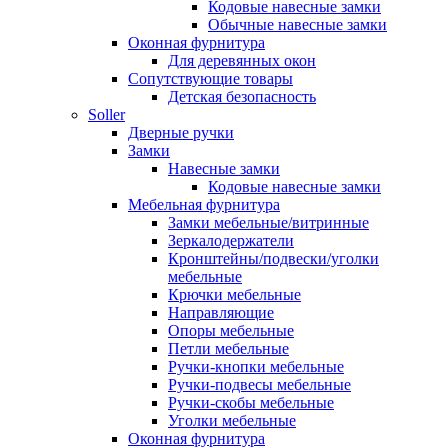
Кодовые навесные замки
Обычные навесные замки
Оконная фурнитура
Для деревянных окон
Сопутствующие товары
Детская безопасность
Soller
Дверные ручки
Замки
Навесные замки
Кодовые навесные замки
Мебельная фурнитура
Замки мебельные/витринные
Зеркалодержатели
Кронштейны/подвески/уголки
мебельные
Крючки мебельные
Направляющие
Опоры мебельные
Петли мебельные
Ручки-кнопки мебельные
Ручки-подвесы мебельные
Ручки-скобы мебельные
Уголки мебельные
Оконная фурнитура