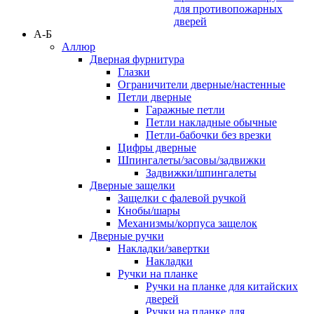
для противопожарных
дверей
А-Б
Аллюр
Дверная фурнитура
Глазки
Ограничители дверные/настенные
Петли дверные
Гаражные петли
Петли накладные обычные
Петли-бабочки без врезки
Цифры дверные
Шпингалеты/засовы/задвижки
Задвижки/шпингалеты
Дверные защелки
Защелки с фалевой ручкой
Кнобы/шары
Механизмы/корпуса защелок
Дверные ручки
Накладки/завертки
Накладки
Ручки на планке
Ручки на планке для китайских
дверей
Ручки на планке для