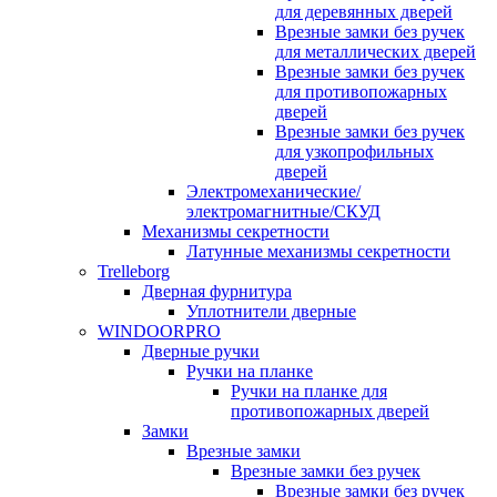
для деревянных дверей
Врезные замки без ручек
для металлических дверей
Врезные замки без ручек
для противопожарных
дверей
Врезные замки без ручек
для узкопрофильных
дверей
Электромеханические/
электромагнитные/СКУД
Механизмы секретности
Латунные механизмы секретности
Trelleborg
Дверная фурнитура
Уплотнители дверные
WINDOORPRO
Дверные ручки
Ручки на планке
Ручки на планке для
противопожарных дверей
Замки
Врезные замки
Врезные замки без ручек
Врезные замки без ручек