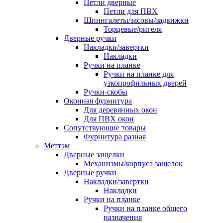
Петли дверные
Петли для ПВХ
Шпингалеты/засовы/задвижки
Торцевые/ригеля
Дверные ручки
Накладки/завертки
Накладки
Ручки на планке
Ручки на планке для
узкопрофильных дверей
Ручки-скобы
Оконная фурнитура
Для деревянных окон
Для ПВХ окон
Сопутствующие товары
Фурнитура разная
Меттэм
Дверные защелки
Механизмы/корпуса защелок
Дверные ручки
Накладки/завертки
Накладки
Ручки на планке
Ручки на планке общего
назначения