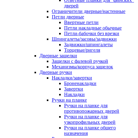
Ответные планки для "финских"
дверей
Ограничители дверные/настенные
Петли дверные
Ввертные петли
Петли накладные обычные
Петли-бабочки без врезки
Шпингалеты/засовы/задвижки
Задвижки/шпингалеты
Торцевые/ригеля
Дверные защелки
Защелки с фалевой ручкой
Механизмы/корпуса защелок
Дверные ручки
Накладки/завертки
Броненакладки
Завертки
Накладки
Ручки на планке
Ручки на планке для
противопожарных дверей
Ручки на планке для
узкопрофильных дверей
Ручки на планке общего
назначения