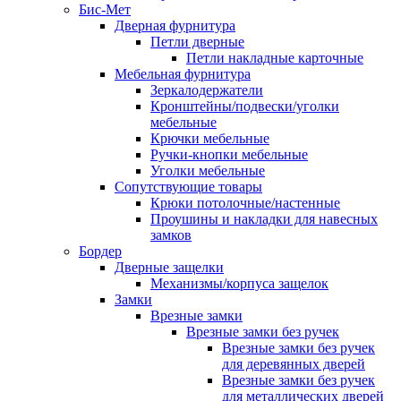
Бис-Мет
Дверная фурнитура
Петли дверные
Петли накладные карточные
Мебельная фурнитура
Зеркалодержатели
Кронштейны/подвески/уголки
мебельные
Крючки мебельные
Ручки-кнопки мебельные
Уголки мебельные
Сопутствующие товары
Крюки потолочные/настенные
Проушины и накладки для навесных
замков
Бордер
Дверные защелки
Механизмы/корпуса защелок
Замки
Врезные замки
Врезные замки без ручек
Врезные замки без ручек
для деревянных дверей
Врезные замки без ручек
для металлических дверей