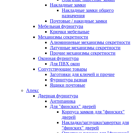
Накладные замки
Накладные замки общего
назначения
Почтовые / накидные замки
Мебельная фурнитура
Крючки мебельные
Механизмы секретности
Алюминиевые механизмы секретности
Латунные механизмы секретности
Прочие механизмы секретности
Оконная фурнитура
Для ПВХ окон
Сопутствующие товары
Заготовки для ключей и прочие
Фурнитура разная
Ящики почтовые
Апекс
Дверная фурнитура
Антипаника
Для "финских" дверей
Корпуса замков для "финских"
дверей
Накладки/заглушки/завертки для
"финских" дверей