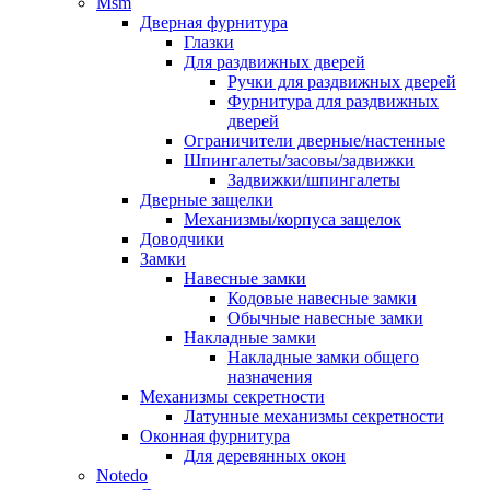
Msm
Дверная фурнитура
Глазки
Для раздвижных дверей
Ручки для раздвижных дверей
Фурнитура для раздвижных
дверей
Ограничители дверные/настенные
Шпингалеты/засовы/задвижки
Задвижки/шпингалеты
Дверные защелки
Механизмы/корпуса защелок
Доводчики
Замки
Навесные замки
Кодовые навесные замки
Обычные навесные замки
Накладные замки
Накладные замки общего
назначения
Механизмы секретности
Латунные механизмы секретности
Оконная фурнитура
Для деревянных окон
Notedo