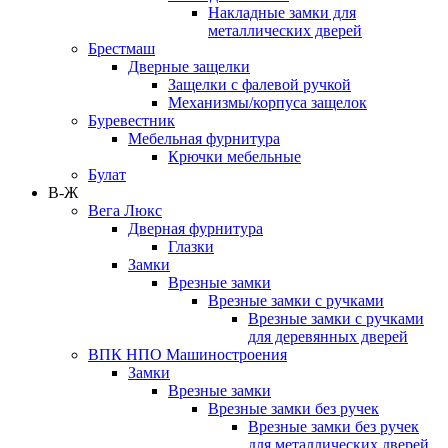
Накладные замки для
металлических дверей
Брестмаш
Дверные защелки
Защелки с фалевой ручкой
Механизмы/корпуса защелок
Буревестник
Мебельная фурнитура
Крючки мебельные
Булат
В-Ж
Вега Люкс
Дверная фурнитура
Глазки
Замки
Врезные замки
Врезные замки с ручками
Врезные замки с ручками
для деревянных дверей
ВПК НПО Машиностроения
Замки
Врезные замки
Врезные замки без ручек
Врезные замки без ручек
для металлических дверей