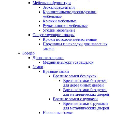
Мебельная фурнитура
Зеркалодержатели
Кронштейны/подвески/уголки
мебельные
Крючки мебельные
Ручки-кнопки мебельные
Уголки мебельные
Сопутствующие товары
Крюки потолочные/настенные
Проушины и накладки для навесных
замков
Бордер
Дверные защелки
Механизмы/корпуса защелок
Замки
Врезные замки
Врезные замки без ручек
Врезные замки без ручек
для деревянных дверей
Врезные замки без ручек
для металлических дверей
Врезные замки с ручками
Врезные замки с ручками
для металлических дверей
Накладные замки