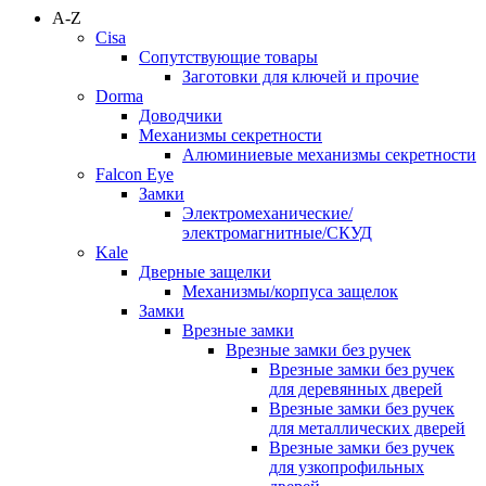
A-Z
Cisa
Сопутствующие товары
Заготовки для ключей и прочие
Dorma
Доводчики
Механизмы секретности
Алюминиевые механизмы секретности
Falcon Eye
Замки
Электромеханические/
электромагнитные/СКУД
Kale
Дверные защелки
Механизмы/корпуса защелок
Замки
Врезные замки
Врезные замки без ручек
Врезные замки без ручек
для деревянных дверей
Врезные замки без ручек
для металлических дверей
Врезные замки без ручек
для узкопрофильных