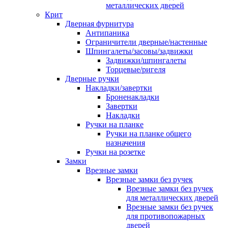
металлических дверей
Крит
Дверная фурнитура
Антипаника
Ограничители дверные/настенные
Шпингалеты/засовы/задвижки
Задвижки/шпингалеты
Торцевые/ригеля
Дверные ручки
Накладки/завертки
Броненакладки
Завертки
Накладки
Ручки на планке
Ручки на планке общего
назначения
Ручки на розетке
Замки
Врезные замки
Врезные замки без ручек
Врезные замки без ручек
для металлических дверей
Врезные замки без ручек
для противопожарных
дверей