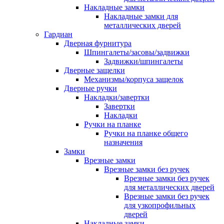
Накладные замки
Накладные замки для
металлических дверей
Гардиан
Дверная фурнитура
Шпингалеты/засовы/задвижки
Задвижки/шпингалеты
Дверные защелки
Механизмы/корпуса защелок
Дверные ручки
Накладки/завертки
Завертки
Накладки
Ручки на планке
Ручки на планке общего
назначения
Замки
Врезные замки
Врезные замки без ручек
Врезные замки без ручек
для металлических дверей
Врезные замки без ручек
для узкопрофильных
дверей
Накладные замки