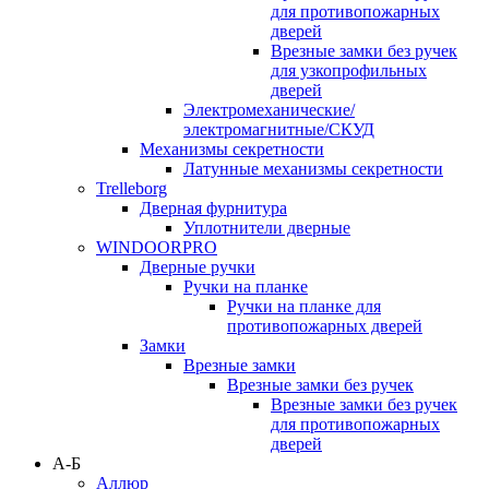
для противопожарных
дверей
Врезные замки без ручек
для узкопрофильных
дверей
Электромеханические/
электромагнитные/СКУД
Механизмы секретности
Латунные механизмы секретности
Trelleborg
Дверная фурнитура
Уплотнители дверные
WINDOORPRO
Дверные ручки
Ручки на планке
Ручки на планке для
противопожарных дверей
Замки
Врезные замки
Врезные замки без ручек
Врезные замки без ручек
для противопожарных
дверей
А-Б
Аллюр