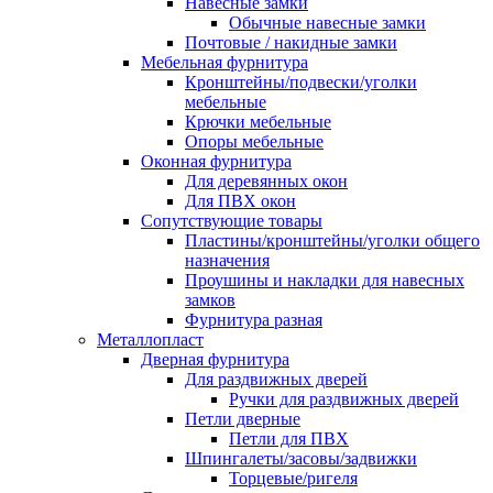
Навесные замки
Обычные навесные замки
Почтовые / накидные замки
Мебельная фурнитура
Кронштейны/подвески/уголки
мебельные
Крючки мебельные
Опоры мебельные
Оконная фурнитура
Для деревянных окон
Для ПВХ окон
Сопутствующие товары
Пластины/кронштейны/уголки общего
назначения
Проушины и накладки для навесных
замков
Фурнитура разная
Металлопласт
Дверная фурнитура
Для раздвижных дверей
Ручки для раздвижных дверей
Петли дверные
Петли для ПВХ
Шпингалеты/засовы/задвижки
Торцевые/ригеля