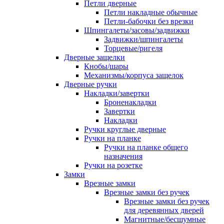
Петли дверные
Петли накладные обычные
Петли-бабочки без врезки
Шпингалеты/засовы/задвижки
Задвижки/шпингалеты
Торцевые/ригеля
Дверные защелки
Кнобы/шары
Механизмы/корпуса защелок
Дверные ручки
Накладки/завертки
Броненакладки
Завертки
Накладки
Ручки круглые дверные
Ручки на планке
Ручки на планке общего
назначения
Ручки на розетке
Замки
Врезные замки
Врезные замки без ручек
Врезные замки без ручек
для деревянных дверей
Магнитные/бесшумные