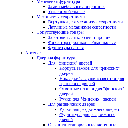
Мебельная фурнитура
Замки мебельные/витринные
Уголки мебельные
Механизмы секретности
Вертушки для механизма секретности
Латунные механизмы секретности
Сопутствующие товары
Заготовки для ключей и прочие
Фиксаторы роликовые/шариковые
Фурнитура разная
Арсенал
Дверная фурнитура
Для "финских" дверей
Корпуса замков для "финских"
дверей
Накладки/заглушки/завертки для
"финских" дверей
Ответные планки для "финских"
дверей
Ручки для "финских" дверей
Для раздвижных дверей
Ручки для раздвижных дверей
Фурнитура для раздвижных
дверей
Ограничители дверные/настенные