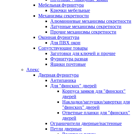
Мебельная фурнитура
Крючки мебельные
Механизмы секретности
Алюминиевые механизмы секретности
Латунные механизмы секретности
Прочие механизмы секретности
Оконная фурнитура
Для ПВХ окон
Сопутствующие товары
Заготовки для ключей и прочие
Фурнитура разная
Ящики почтовые
Апекс
Дверная фурнитура
Антипаника
Для "финских" дверей
Корпуса замков для "финских"
дверей
Накладки/заглушки/завертки для
"финских" дверей
Ответные планки для "финских"
дверей
Ограничители дверные/настенные
Петли дверные