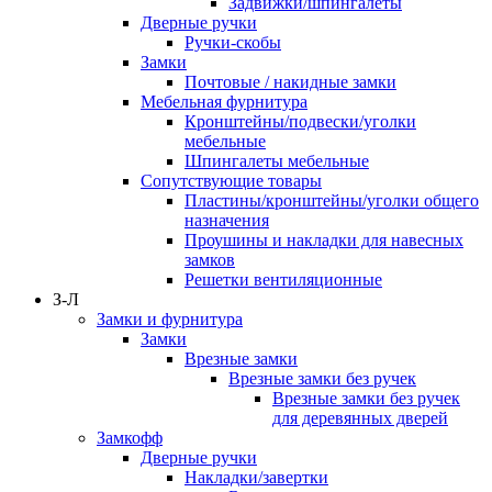
Задвижки/шпингалеты
Дверные ручки
Ручки-скобы
Замки
Почтовые / накидные замки
Мебельная фурнитура
Кронштейны/подвески/уголки
мебельные
Шпингалеты мебельные
Сопутствующие товары
Пластины/кронштейны/уголки общего
назначения
Проушины и накладки для навесных
замков
Решетки вентиляционные
З-Л
Замки и фурнитура
Замки
Врезные замки
Врезные замки без ручек
Врезные замки без ручек
для деревянных дверей
Замкофф
Дверные ручки
Накладки/завертки