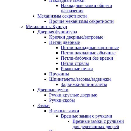
Накладные замки
Накладные замки общего
назначения
Механизмы секретности
Прочие механизмы секретности
Металлист г. Кунгур
Дверная фурнитура
Крючки дверные/ветровые
Петли дверные
Петли накладные карточные
Петли накладные обычные
Петли-бабочки без врезки
Петли-стрелы
Рояльные петли
Пружины
Шпингалеты/засовы/задвижки
Задвижки/шпингалеты
Дверные ручки
Ручки круглые дверные
Ручки-скобы
Замки
Врезные замки
Врезные замки с ручками
Врезные замки с ручками
для деревянных дверей