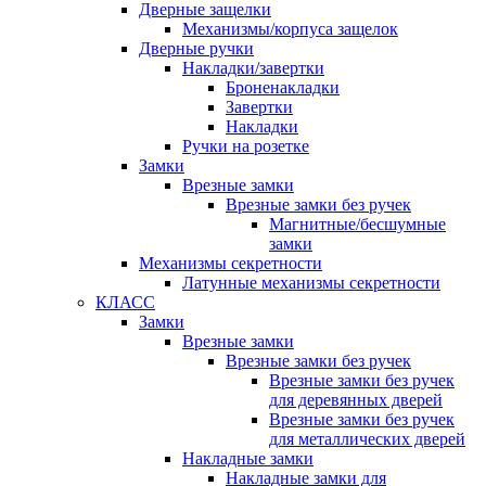
Дверные защелки
Механизмы/корпуса защелок
Дверные ручки
Накладки/завертки
Броненакладки
Завертки
Накладки
Ручки на розетке
Замки
Врезные замки
Врезные замки без ручек
Магнитные/бесшумные
замки
Механизмы секретности
Латунные механизмы секретности
КЛАСС
Замки
Врезные замки
Врезные замки без ручек
Врезные замки без ручек
для деревянных дверей
Врезные замки без ручек
для металлических дверей
Накладные замки
Накладные замки для