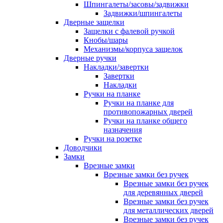
Шпингалеты/засовы/задвижки
Задвижки/шпингалеты
Дверные защелки
Защелки с фалевой ручкой
Кнобы/шары
Механизмы/корпуса защелок
Дверные ручки
Накладки/завертки
Завертки
Накладки
Ручки на планке
Ручки на планке для
противопожарных дверей
Ручки на планке общего
назначения
Ручки на розетке
Доводчики
Замки
Врезные замки
Врезные замки без ручек
Врезные замки без ручек
для деревянных дверей
Врезные замки без ручек
для металлических дверей
Врезные замки без ручек