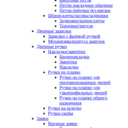
Ввертные петли
Петли накладные обычные
Петли-бабочки без врезки
Шпингалеты/засовы/задвижки
Задвижки/шпингалеты
Торцевые/ригеля
Дверные защелки
Защелки с фалевой ручкой
Механизмы/корпуса защелок
Дверные ручки
Накладки/завертки
Броненакладки
Завертки
Накладки
Ручки на планке
Ручки на планке для
противопожарных дверей
Ручки на планке для
узкопрофильных дверей
Ручки на планке общего
назначения
Ручки на розетке
Ручки-скобы
Замки
Врезные замки