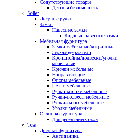
Сопутствующие товары
Детская безопасность
Soller
Дверные ручки
Замки
Навесные замки
Кодовые навесные замки
Мебельная фурнитура
Замки мебельные/витринные
Зеркалодержатели
Кронштейны/подвески/уголки
мебельные
Крючки мебельные
Направляющие
Опоры мебельные
Петли мебельные
Ручки-кнопки мебельные
Ручки-подвесы мебельные
Ручки-скобы мебельные
Уголки мебельные
Оконная фурнитура
Для деревянных окон
Tesa
Дверная фурнитура
Антипаника