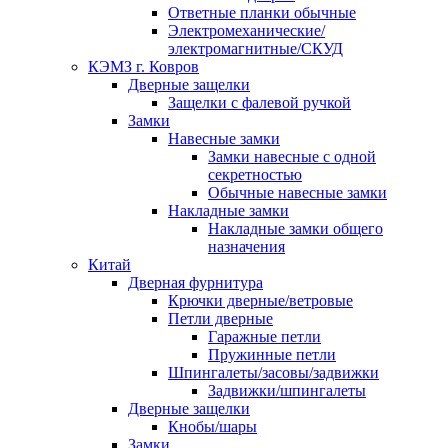
Ответные планки обычные
Электромеханические/
электромагнитные/СКУД
КЭМЗ г. Ковров
Дверные защелки
Защелки с фалевой ручкой
Замки
Навесные замки
Замки навесные с одной
секретностью
Обычные навесные замки
Накладные замки
Накладные замки общего
назначения
Китай
Дверная фурнитура
Крючки дверные/ветровые
Петли дверные
Гаражные петли
Пружинные петли
Шпингалеты/засовы/задвижки
Задвижки/шпингалеты
Дверные защелки
Кнобы/шары
Замки