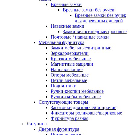
Врезные замки
Врезные замки без ручек
Врезные замки без ручек
для деревянных дверей
Навесные замки
Замки велосипедные/тросовые
Почтовые / накидные замки
Мебельная фурнитура
Замки мебельные/витринные
Зеркалодержатели
Крючки мебельные
Магнитные защелки
Направляющие
Опоры мебельные
Петли мебельные
Подпятники
Ручки-кнопки мебельные
Ручки-скобы мебельные
Сопутствующие товары
Заготовки для ключей и прочие
Фиксаторы роликовые/шариковые
Фурнитура разная
Латунина
Дверная фурнитура
Петли дверные