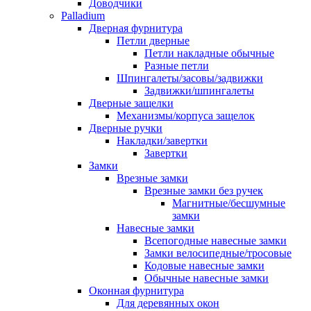
Доводчики
Palladium
Дверная фурнитура
Петли дверные
Петли накладные обычные
Разные петли
Шпингалеты/засовы/задвижки
Задвижки/шпингалеты
Дверные защелки
Механизмы/корпуса защелок
Дверные ручки
Накладки/завертки
Завертки
Замки
Врезные замки
Врезные замки без ручек
Магнитные/бесшумные
замки
Навесные замки
Всепогодные навесные замки
Замки велосипедные/тросовые
Кодовые навесные замки
Обычные навесные замки
Оконная фурнитура
Для деревянных окон