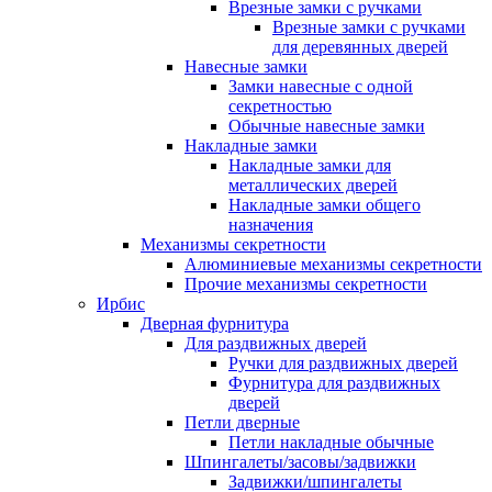
Врезные замки с ручками
Врезные замки с ручками
для деревянных дверей
Навесные замки
Замки навесные с одной
секретностью
Обычные навесные замки
Накладные замки
Накладные замки для
металлических дверей
Накладные замки общего
назначения
Механизмы секретности
Алюминиевые механизмы секретности
Прочие механизмы секретности
Ирбис
Дверная фурнитура
Для раздвижных дверей
Ручки для раздвижных дверей
Фурнитура для раздвижных
дверей
Петли дверные
Петли накладные обычные
Шпингалеты/засовы/задвижки
Задвижки/шпингалеты