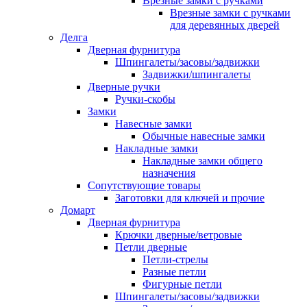
Врезные замки с ручками
Врезные замки с ручками
для деревянных дверей
Делга
Дверная фурнитура
Шпингалеты/засовы/задвижки
Задвижки/шпингалеты
Дверные ручки
Ручки-скобы
Замки
Навесные замки
Обычные навесные замки
Накладные замки
Накладные замки общего
назначения
Сопутствующие товары
Заготовки для ключей и прочие
Домарт
Дверная фурнитура
Крючки дверные/ветровые
Петли дверные
Петли-стрелы
Разные петли
Фигурные петли
Шпингалеты/засовы/задвижки