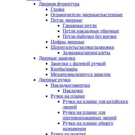
Дверная фурнитура
Глазки
Ограничители дверные/настенные
Петли дверные
Гаражные петли
Петли накладные обычные
Петли-бабочки без врезки
Цифры дверные
Шпингалеты/засовы/задвижки
Задвижки/шпингалеты
Дверные защелки
Защелки с фалевой ручкой
Кнобы/шары
Механизмы/корпуса защелок
Дверные ручки
Накладки/завертки
Накладки
Ручки на планке
Ручки на планке для китайских
дверей
Ручки на планке для
противопожарных дверей
Ручки на планке общего
назначения
Ручки на розетке