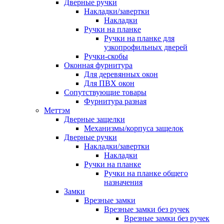
Дверные ручки
Накладки/завертки
Накладки
Ручки на планке
Ручки на планке для
узкопрофильных дверей
Ручки-скобы
Оконная фурнитура
Для деревянных окон
Для ПВХ окон
Сопутствующие товары
Фурнитура разная
Меттэм
Дверные защелки
Механизмы/корпуса защелок
Дверные ручки
Накладки/завертки
Накладки
Ручки на планке
Ручки на планке общего
назначения
Замки
Врезные замки
Врезные замки без ручек
Врезные замки без ручек