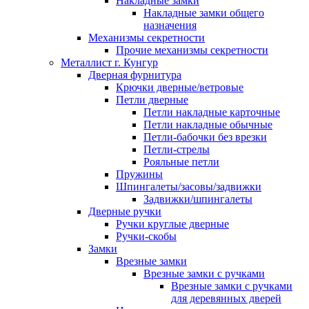
Накладные замки
Накладные замки общего
назначения
Механизмы секретности
Прочие механизмы секретности
Металлист г. Кунгур
Дверная фурнитура
Крючки дверные/ветровые
Петли дверные
Петли накладные карточные
Петли накладные обычные
Петли-бабочки без врезки
Петли-стрелы
Рояльные петли
Пружины
Шпингалеты/засовы/задвижки
Задвижки/шпингалеты
Дверные ручки
Ручки круглые дверные
Ручки-скобы
Замки
Врезные замки
Врезные замки с ручками
Врезные замки с ручками
для деревянных дверей