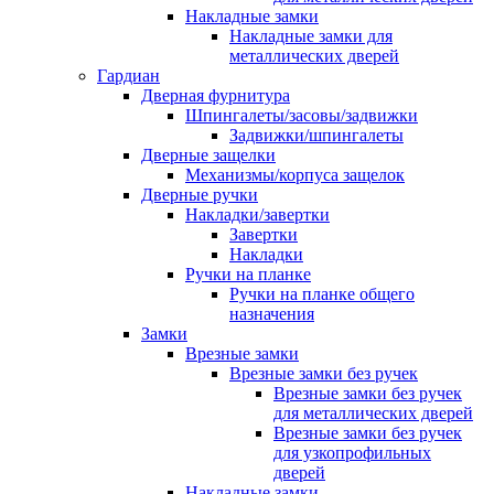
Накладные замки
Накладные замки для
металлических дверей
Гардиан
Дверная фурнитура
Шпингалеты/засовы/задвижки
Задвижки/шпингалеты
Дверные защелки
Механизмы/корпуса защелок
Дверные ручки
Накладки/завертки
Завертки
Накладки
Ручки на планке
Ручки на планке общего
назначения
Замки
Врезные замки
Врезные замки без ручек
Врезные замки без ручек
для металлических дверей
Врезные замки без ручек
для узкопрофильных
дверей
Накладные замки