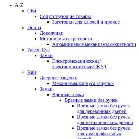
A-Z
Cisa
Сопутствующие товары
Заготовки для ключей и прочие
Dorma
Доводчики
Механизмы секретности
Алюминиевые механизмы секретности
Falcon Eye
Замки
Электромеханические/
электромагнитные/СКУД
Kale
Дверные защелки
Механизмы/корпуса защелок
Замки
Врезные замки
Врезные замки без ручек
Врезные замки без ручек
для деревянных дверей
Врезные замки без ручек
для металлических дверей
Врезные замки без ручек
для узкопрофильных