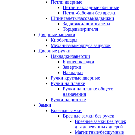
Петли дверные
Петли накладные обычные
Петли-бабочки без врезки
Шпингалеты/засовы/задвижки
Задвижки/шпингалеты
Торцевые/ригеля
Дверные защелки
Кнобы/шары
Механизмы/корпуса защелок
Дверные ручки
Накладки/завертки
Броненакладки
Завертки
Накладки
Ручки круглые дверные
Ручки на планке
Ручки на планке общего
назначения
Ручки на розетке
Замки
Врезные замки
Врезные замки без ручек
Врезные замки без ручек
для деревянных дверей
Магнитные/бесшумные