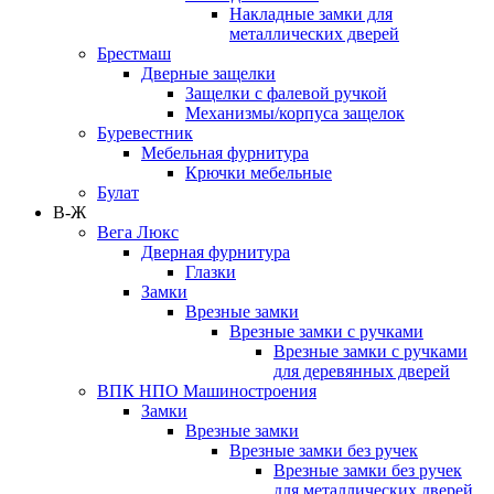
Накладные замки для
металлических дверей
Брестмаш
Дверные защелки
Защелки с фалевой ручкой
Механизмы/корпуса защелок
Буревестник
Мебельная фурнитура
Крючки мебельные
Булат
В-Ж
Вега Люкс
Дверная фурнитура
Глазки
Замки
Врезные замки
Врезные замки с ручками
Врезные замки с ручками
для деревянных дверей
ВПК НПО Машиностроения
Замки
Врезные замки
Врезные замки без ручек
Врезные замки без ручек
для металлических дверей