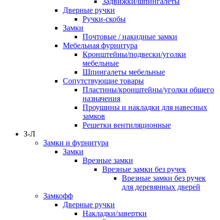
Задвижки/шпингалеты
Дверные ручки
Ручки-скобы
Замки
Почтовые / накидные замки
Мебельная фурнитура
Кронштейны/подвески/уголки
мебельные
Шпингалеты мебельные
Сопутствующие товары
Пластины/кронштейны/уголки общего
назначения
Проушины и накладки для навесных
замков
Решетки вентиляционные
З-Л
Замки и фурнитура
Замки
Врезные замки
Врезные замки без ручек
Врезные замки без ручек
для деревянных дверей
Замкофф
Дверные ручки
Накладки/завертки