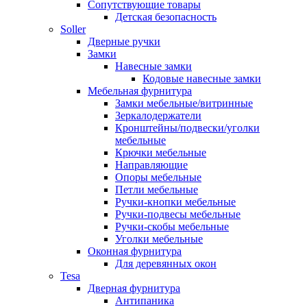
Сопутствующие товары
Детская безопасность
Soller
Дверные ручки
Замки
Навесные замки
Кодовые навесные замки
Мебельная фурнитура
Замки мебельные/витринные
Зеркалодержатели
Кронштейны/подвески/уголки
мебельные
Крючки мебельные
Направляющие
Опоры мебельные
Петли мебельные
Ручки-кнопки мебельные
Ручки-подвесы мебельные
Ручки-скобы мебельные
Уголки мебельные
Оконная фурнитура
Для деревянных окон
Tesa
Дверная фурнитура
Антипаника