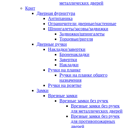
металлических дверей
Крит
Дверная фурнитура
Антипаника
Ограничители дверные/настенные
Шпингалеты/засовы/задвижки
Задвижки/шпингалеты
Торцевые/ригеля
Дверные ручки
Накладки/завертки
Броненакладки
Завертки
Накладки
Ручки на планке
Ручки на планке общего
назначения
Ручки на розетке
Замки
Врезные замки
Врезные замки без ручек
Врезные замки без ручек
для металлических дверей
Врезные замки без ручек
для противопожарных
дверей