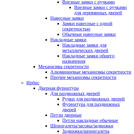
Врезные замки с ручками
Врезные замки с ручками
для деревянных дверей
Навесные замки
Замки навесные с одной
секретностью
Обычные навесные замки
Накладные замки
Накладные замки для
металлических дверей
Накладные замки общего
назначения
Механизмы секретности
Алюминиевые механизмы секретности
Прочие механизмы секретности
Ирбис
Дверная фурнитура
Для раздвижных дверей
Ручки для раздвижных дверей
Фурнитура для раздвижных
дверей
Петли дверные
Петли накладные обычные
Шпингалеты/засовы/задвижки
Задвижки/шпингалеты