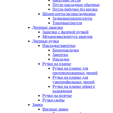
Ввертные петли
Петли накладные обычные
Петли-бабочки без врезки
Шпингалеты/засовы/задвижки
Задвижки/шпингалеты
Торцевые/ригеля
Дверные защелки
Защелки с фалевой ручкой
Механизмы/корпуса защелок
Дверные ручки
Накладки/завертки
Броненакладки
Завертки
Накладки
Ручки на планке
Ручки на планке для
противопожарных дверей
Ручки на планке для
узкопрофильных дверей
Ручки на планке общего
назначения
Ручки на розетке
Ручки-скобы
Замки
Врезные замки