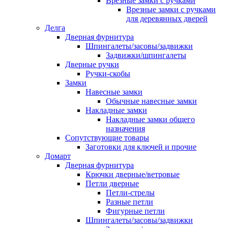
Врезные замки с ручками
Врезные замки с ручками
для деревянных дверей
Делга
Дверная фурнитура
Шпингалеты/засовы/задвижки
Задвижки/шпингалеты
Дверные ручки
Ручки-скобы
Замки
Навесные замки
Обычные навесные замки
Накладные замки
Накладные замки общего
назначения
Сопутствующие товары
Заготовки для ключей и прочие
Домарт
Дверная фурнитура
Крючки дверные/ветровые
Петли дверные
Петли-стрелы
Разные петли
Фигурные петли
Шпингалеты/засовы/задвижки