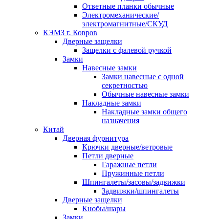
Ответные планки обычные
Электромеханические/
электромагнитные/СКУД
КЭМЗ г. Ковров
Дверные защелки
Защелки с фалевой ручкой
Замки
Навесные замки
Замки навесные с одной
секретностью
Обычные навесные замки
Накладные замки
Накладные замки общего
назначения
Китай
Дверная фурнитура
Крючки дверные/ветровые
Петли дверные
Гаражные петли
Пружинные петли
Шпингалеты/засовы/задвижки
Задвижки/шпингалеты
Дверные защелки
Кнобы/шары
Замки