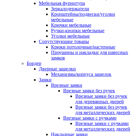
Мебельная фурнитура
Зеркалодержатели
Кронштейны/подвески/уголки
мебельные
Крючки мебельные
Ручки-кнопки мебельные
Уголки мебельные
Сопутствующие товары
Крюки потолочные/настенные
Проушины и накладки для навесных
замков
Бордер
Дверные защелки
Механизмы/корпуса защелок
Замки
Врезные замки
Врезные замки без ручек
Врезные замки без ручек
для деревянных дверей
Врезные замки без ручек
для металлических дверей
Врезные замки с ручками
Врезные замки с ручками
для металлических дверей
Накладные замки