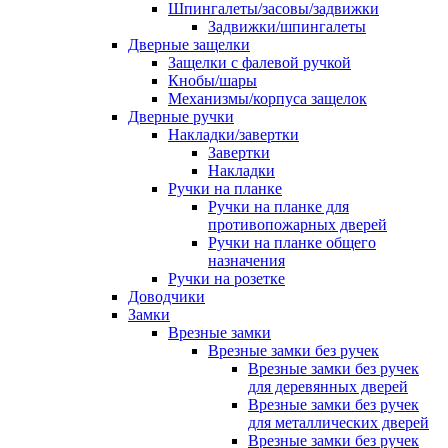
Шпингалеты/засовы/задвижки
Задвижки/шпингалеты
Дверные защелки
Защелки с фалевой ручкой
Кнобы/шары
Механизмы/корпуса защелок
Дверные ручки
Накладки/завертки
Завертки
Накладки
Ручки на планке
Ручки на планке для
противопожарных дверей
Ручки на планке общего
назначения
Ручки на розетке
Доводчики
Замки
Врезные замки
Врезные замки без ручек
Врезные замки без ручек
для деревянных дверей
Врезные замки без ручек
для металлических дверей
Врезные замки без ручек