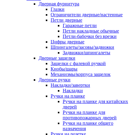
Дверная фурнитура
Глазки
Ограничители дверные/настенные
Петли дверные
Гаражные петли
Петли накладные обычные
Петли-бабочки без врезки
Цифры дверные
Шпингалеты/засовы/задвижки
Задвижки/шпингалеты
Дверные защелки
Защелки с фалевой ручкой
Кнобы/шары
Механизмы/корпуса защелок
Дверные ручки
Накладки/завертки
Накладки
Ручки на планке
Ручки на планке для китайских
дверей
Ручки на планке для
противопожарных дверей
Ручки на планке общего
назначения
Ручки на розетке