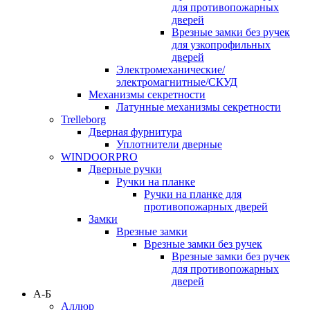
для противопожарных
дверей
Врезные замки без ручек
для узкопрофильных
дверей
Электромеханические/
электромагнитные/СКУД
Механизмы секретности
Латунные механизмы секретности
Trelleborg
Дверная фурнитура
Уплотнители дверные
WINDOORPRO
Дверные ручки
Ручки на планке
Ручки на планке для
противопожарных дверей
Замки
Врезные замки
Врезные замки без ручек
Врезные замки без ручек
для противопожарных
дверей
А-Б
Аллюр