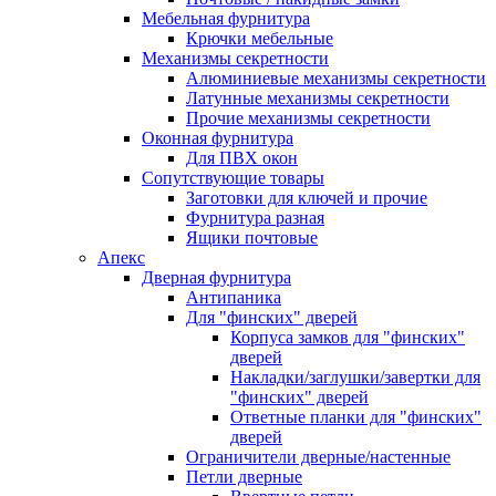
Мебельная фурнитура
Крючки мебельные
Механизмы секретности
Алюминиевые механизмы секретности
Латунные механизмы секретности
Прочие механизмы секретности
Оконная фурнитура
Для ПВХ окон
Сопутствующие товары
Заготовки для ключей и прочие
Фурнитура разная
Ящики почтовые
Апекс
Дверная фурнитура
Антипаника
Для "финских" дверей
Корпуса замков для "финских"
дверей
Накладки/заглушки/завертки для
"финских" дверей
Ответные планки для "финских"
дверей
Ограничители дверные/настенные
Петли дверные