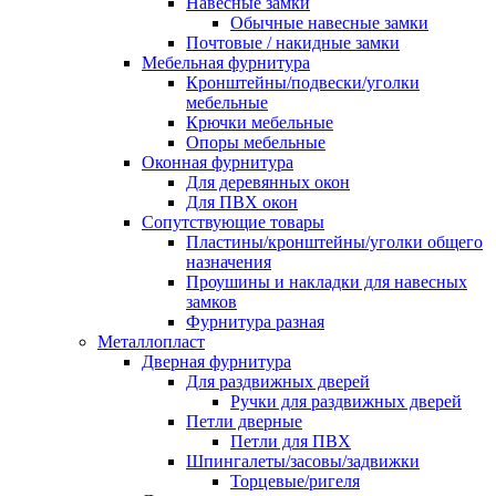
Навесные замки
Обычные навесные замки
Почтовые / накидные замки
Мебельная фурнитура
Кронштейны/подвески/уголки
мебельные
Крючки мебельные
Опоры мебельные
Оконная фурнитура
Для деревянных окон
Для ПВХ окон
Сопутствующие товары
Пластины/кронштейны/уголки общего
назначения
Проушины и накладки для навесных
замков
Фурнитура разная
Металлопласт
Дверная фурнитура
Для раздвижных дверей
Ручки для раздвижных дверей
Петли дверные
Петли для ПВХ
Шпингалеты/засовы/задвижки
Торцевые/ригеля