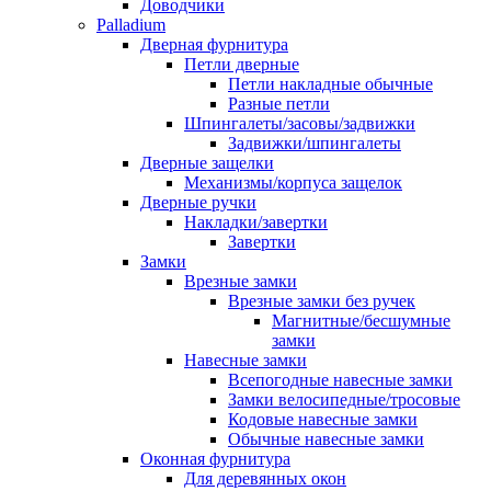
Доводчики
Palladium
Дверная фурнитура
Петли дверные
Петли накладные обычные
Разные петли
Шпингалеты/засовы/задвижки
Задвижки/шпингалеты
Дверные защелки
Механизмы/корпуса защелок
Дверные ручки
Накладки/завертки
Завертки
Замки
Врезные замки
Врезные замки без ручек
Магнитные/бесшумные
замки
Навесные замки
Всепогодные навесные замки
Замки велосипедные/тросовые
Кодовые навесные замки
Обычные навесные замки
Оконная фурнитура
Для деревянных окон