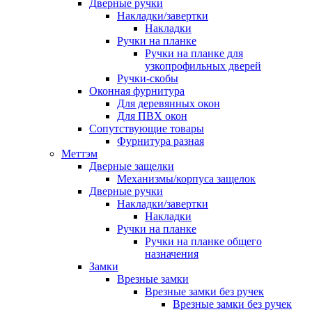
Дверные ручки
Накладки/завертки
Накладки
Ручки на планке
Ручки на планке для
узкопрофильных дверей
Ручки-скобы
Оконная фурнитура
Для деревянных окон
Для ПВХ окон
Сопутствующие товары
Фурнитура разная
Меттэм
Дверные защелки
Механизмы/корпуса защелок
Дверные ручки
Накладки/завертки
Накладки
Ручки на планке
Ручки на планке общего
назначения
Замки
Врезные замки
Врезные замки без ручек
Врезные замки без ручек