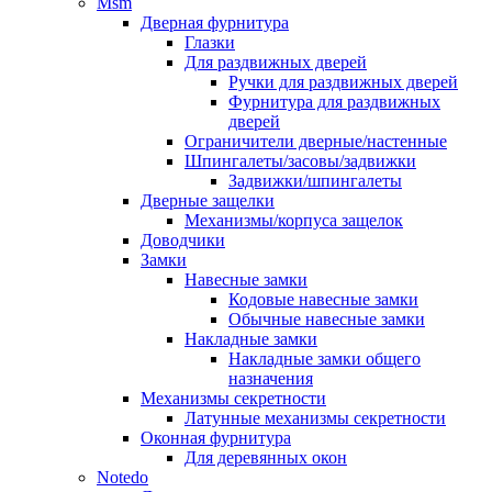
Msm
Дверная фурнитура
Глазки
Для раздвижных дверей
Ручки для раздвижных дверей
Фурнитура для раздвижных
дверей
Ограничители дверные/настенные
Шпингалеты/засовы/задвижки
Задвижки/шпингалеты
Дверные защелки
Механизмы/корпуса защелок
Доводчики
Замки
Навесные замки
Кодовые навесные замки
Обычные навесные замки
Накладные замки
Накладные замки общего
назначения
Механизмы секретности
Латунные механизмы секретности
Оконная фурнитура
Для деревянных окон
Notedo