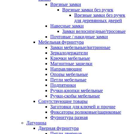
Врезные замки
Врезные замки без ручек
Врезные замки без ручек
для деревянных дверей
Навесные замки
Замки велосипедные/тросовые
Почтовые / накидные замки
Мебельная фурнитура
Замки мебельные/витринные
Зеркалодержатели
Крючки мебельные
Магнитные защелки
Направляющие
Опоры мебельные
Петли мебельные
Подпятники
Ручки-кнопки мебельные
Ручки-скобы мебельные
Сопутствующие товары
Заготовки для ключей и прочие
Фиксаторы роликовые/шариковые
Фурнитура разная
Латунина
Дверная фурнитура
Петли дверные