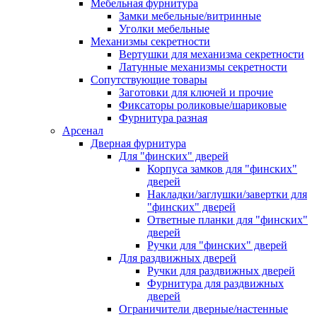
Мебельная фурнитура
Замки мебельные/витринные
Уголки мебельные
Механизмы секретности
Вертушки для механизма секретности
Латунные механизмы секретности
Сопутствующие товары
Заготовки для ключей и прочие
Фиксаторы роликовые/шариковые
Фурнитура разная
Арсенал
Дверная фурнитура
Для "финских" дверей
Корпуса замков для "финских"
дверей
Накладки/заглушки/завертки для
"финских" дверей
Ответные планки для "финских"
дверей
Ручки для "финских" дверей
Для раздвижных дверей
Ручки для раздвижных дверей
Фурнитура для раздвижных
дверей
Ограничители дверные/настенные