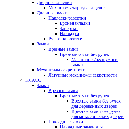
Дверные защелки
Механизмы/корпуса защелок
Дверные ручки
Накладки/завертки
Броненакладки
Завертки
Накладки
Ручки на розетке
Замки
Врезные замки
Врезные замки без ручек
Магнитные/бесшумные
замки
Механизмы секретности
Латунные механизмы секретности
КЛАСС
Замки
Врезные замки
Врезные замки без ручек
Врезные замки без ручек
для деревянных дверей
Врезные замки без ручек
для металлических дверей
Накладные замки
Накладные замки для