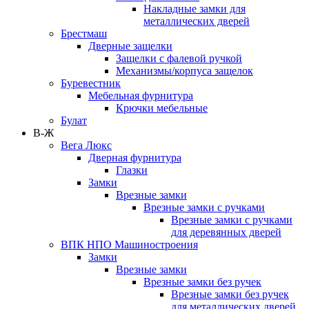
Накладные замки для
металлических дверей
Брестмаш
Дверные защелки
Защелки с фалевой ручкой
Механизмы/корпуса защелок
Буревестник
Мебельная фурнитура
Крючки мебельные
Булат
В-Ж
Вега Люкс
Дверная фурнитура
Глазки
Замки
Врезные замки
Врезные замки с ручками
Врезные замки с ручками
для деревянных дверей
ВПК НПО Машиностроения
Замки
Врезные замки
Врезные замки без ручек
Врезные замки без ручек
для металлических дверей