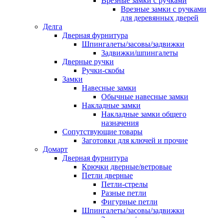
Врезные замки с ручками
Врезные замки с ручками
для деревянных дверей
Делга
Дверная фурнитура
Шпингалеты/засовы/задвижки
Задвижки/шпингалеты
Дверные ручки
Ручки-скобы
Замки
Навесные замки
Обычные навесные замки
Накладные замки
Накладные замки общего
назначения
Сопутствующие товары
Заготовки для ключей и прочие
Домарт
Дверная фурнитура
Крючки дверные/ветровые
Петли дверные
Петли-стрелы
Разные петли
Фигурные петли
Шпингалеты/засовы/задвижки