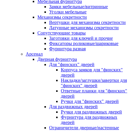
Мебельная фурнитура
Замки мебельные/витринные
Уголки мебельные
Механизмы секретности
Вертушки для механизма секретности
Латунные механизмы секретности
Сопутствующие товары
Заготовки для ключей и прочие
Фиксаторы роликовые/шариковые
Фурнитура разная
Арсенал
Дверная фурнитура
Для "финских" дверей
Корпуса замков для "финских"
дверей
Накладки/заглушки/завертки для
"финских" дверей
Ответные планки для "финских"
дверей
Ручки для "финских" дверей
Для раздвижных дверей
Ручки для раздвижных дверей
Фурнитура для раздвижных
дверей
Ограничители дверные/настенные