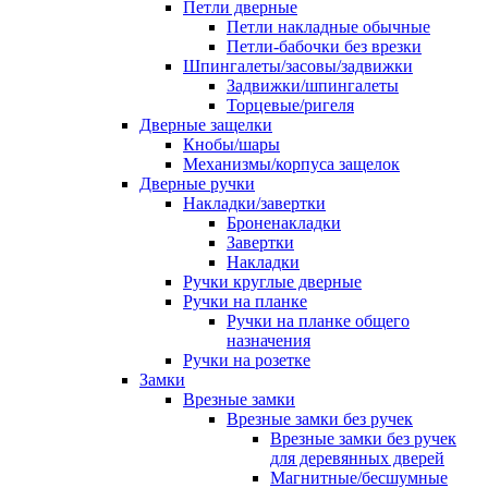
Петли дверные
Петли накладные обычные
Петли-бабочки без врезки
Шпингалеты/засовы/задвижки
Задвижки/шпингалеты
Торцевые/ригеля
Дверные защелки
Кнобы/шары
Механизмы/корпуса защелок
Дверные ручки
Накладки/завертки
Броненакладки
Завертки
Накладки
Ручки круглые дверные
Ручки на планке
Ручки на планке общего
назначения
Ручки на розетке
Замки
Врезные замки
Врезные замки без ручек
Врезные замки без ручек
для деревянных дверей
Магнитные/бесшумные