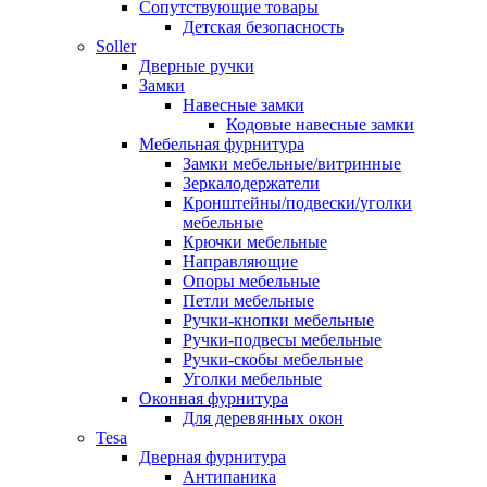
Сопутствующие товары
Детская безопасность
Soller
Дверные ручки
Замки
Навесные замки
Кодовые навесные замки
Мебельная фурнитура
Замки мебельные/витринные
Зеркалодержатели
Кронштейны/подвески/уголки
мебельные
Крючки мебельные
Направляющие
Опоры мебельные
Петли мебельные
Ручки-кнопки мебельные
Ручки-подвесы мебельные
Ручки-скобы мебельные
Уголки мебельные
Оконная фурнитура
Для деревянных окон
Tesa
Дверная фурнитура
Антипаника