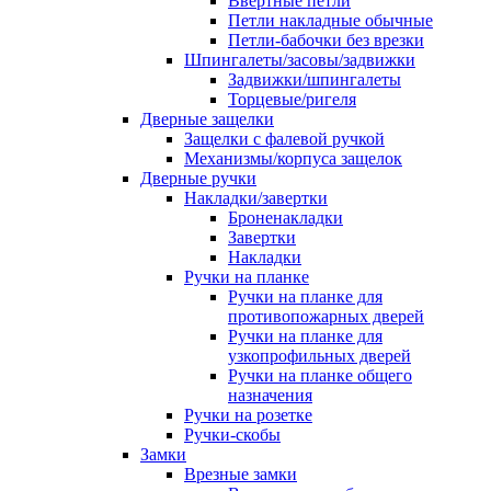
Ввертные петли
Петли накладные обычные
Петли-бабочки без врезки
Шпингалеты/засовы/задвижки
Задвижки/шпингалеты
Торцевые/ригеля
Дверные защелки
Защелки с фалевой ручкой
Механизмы/корпуса защелок
Дверные ручки
Накладки/завертки
Броненакладки
Завертки
Накладки
Ручки на планке
Ручки на планке для
противопожарных дверей
Ручки на планке для
узкопрофильных дверей
Ручки на планке общего
назначения
Ручки на розетке
Ручки-скобы
Замки
Врезные замки