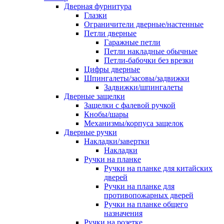
Дверная фурнитура
Глазки
Ограничители дверные/настенные
Петли дверные
Гаражные петли
Петли накладные обычные
Петли-бабочки без врезки
Цифры дверные
Шпингалеты/засовы/задвижки
Задвижки/шпингалеты
Дверные защелки
Защелки с фалевой ручкой
Кнобы/шары
Механизмы/корпуса защелок
Дверные ручки
Накладки/завертки
Накладки
Ручки на планке
Ручки на планке для китайских
дверей
Ручки на планке для
противопожарных дверей
Ручки на планке общего
назначения
Ручки на розетке