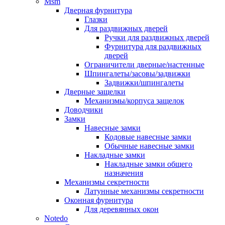
Msm
Дверная фурнитура
Глазки
Для раздвижных дверей
Ручки для раздвижных дверей
Фурнитура для раздвижных
дверей
Ограничители дверные/настенные
Шпингалеты/засовы/задвижки
Задвижки/шпингалеты
Дверные защелки
Механизмы/корпуса защелок
Доводчики
Замки
Навесные замки
Кодовые навесные замки
Обычные навесные замки
Накладные замки
Накладные замки общего
назначения
Механизмы секретности
Латунные механизмы секретности
Оконная фурнитура
Для деревянных окон
Notedo