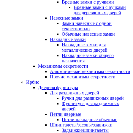
Врезные замки с ручками
Врезные замки с ручками
для деревянных дверей
Навесные замки
Замки навесные с одной
секретностью
Обычные навесные замки
Накладные замки
Накладные замки для
металлических дверей
Накладные замки общего
назначения
Механизмы секретности
Алюминиевые механизмы секретности
Прочие механизмы секретности
Ирбис
Дверная фурнитура
Для раздвижных дверей
Ручки для раздвижных дверей
Фурнитура для раздвижных
дверей
Петли дверные
Петли накладные обычные
Шпингалеты/засовы/задвижки
Задвижки/шпингалеты