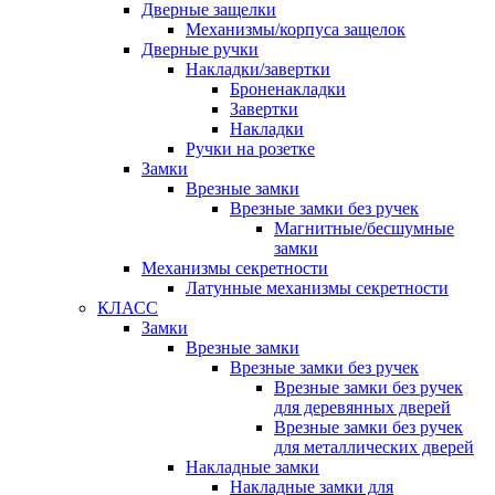
Дверные защелки
Механизмы/корпуса защелок
Дверные ручки
Накладки/завертки
Броненакладки
Завертки
Накладки
Ручки на розетке
Замки
Врезные замки
Врезные замки без ручек
Магнитные/бесшумные
замки
Механизмы секретности
Латунные механизмы секретности
КЛАСС
Замки
Врезные замки
Врезные замки без ручек
Врезные замки без ручек
для деревянных дверей
Врезные замки без ручек
для металлических дверей
Накладные замки
Накладные замки для