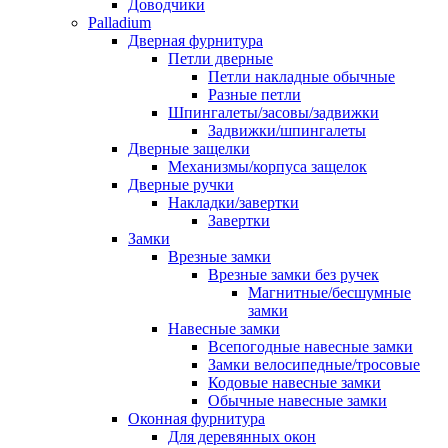
Доводчики
Palladium
Дверная фурнитура
Петли дверные
Петли накладные обычные
Разные петли
Шпингалеты/засовы/задвижки
Задвижки/шпингалеты
Дверные защелки
Механизмы/корпуса защелок
Дверные ручки
Накладки/завертки
Завертки
Замки
Врезные замки
Врезные замки без ручек
Магнитные/бесшумные
замки
Навесные замки
Всепогодные навесные замки
Замки велосипедные/тросовые
Кодовые навесные замки
Обычные навесные замки
Оконная фурнитура
Для деревянных окон