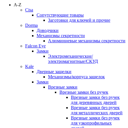
A-Z
Cisa
Сопутствующие товары
Заготовки для ключей и прочие
Dorma
Доводчики
Механизмы секретности
Алюминиевые механизмы секретности
Falcon Eye
Замки
Электромеханические/
электромагнитные/СКУД
Kale
Дверные защелки
Механизмы/корпуса защелок
Замки
Врезные замки
Врезные замки без ручек
Врезные замки без ручек
для деревянных дверей
Врезные замки без ручек
для металлических дверей
Врезные замки без ручек
для узкопрофильных