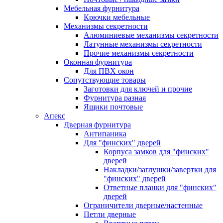
Мебельная фурнитура
Крючки мебельные
Механизмы секретности
Алюминиевые механизмы секретности
Латунные механизмы секретности
Прочие механизмы секретности
Оконная фурнитура
Для ПВХ окон
Сопутствующие товары
Заготовки для ключей и прочие
Фурнитура разная
Ящики почтовые
Апекс
Дверная фурнитура
Антипаника
Для "финских" дверей
Корпуса замков для "финских"
дверей
Накладки/заглушки/завертки для
"финских" дверей
Ответные планки для "финских"
дверей
Ограничители дверные/настенные
Петли дверные