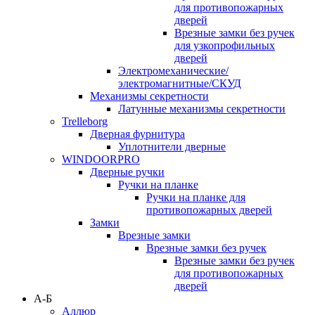
для противопожарных
дверей
Врезные замки без ручек
для узкопрофильных
дверей
Электромеханические/
электромагнитные/СКУД
Механизмы секретности
Латунные механизмы секретности
Trelleborg
Дверная фурнитура
Уплотнители дверные
WINDOORPRO
Дверные ручки
Ручки на планке
Ручки на планке для
противопожарных дверей
Замки
Врезные замки
Врезные замки без ручек
Врезные замки без ручек
для противопожарных
дверей
А-Б
Аллюр