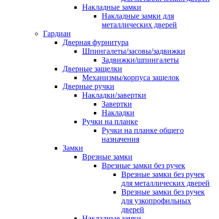
Накладные замки
Накладные замки для
металлических дверей
Гардиан
Дверная фурнитура
Шпингалеты/засовы/задвижки
Задвижки/шпингалеты
Дверные защелки
Механизмы/корпуса защелок
Дверные ручки
Накладки/завертки
Завертки
Накладки
Ручки на планке
Ручки на планке общего
назначения
Замки
Врезные замки
Врезные замки без ручек
Врезные замки без ручек
для металлических дверей
Врезные замки без ручек
для узкопрофильных
дверей
Накладные замки