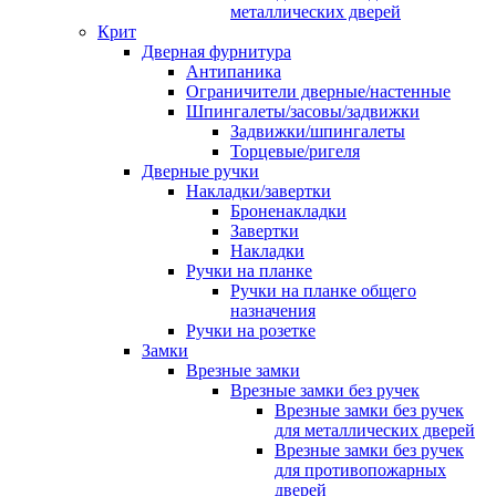
металлических дверей
Крит
Дверная фурнитура
Антипаника
Ограничители дверные/настенные
Шпингалеты/засовы/задвижки
Задвижки/шпингалеты
Торцевые/ригеля
Дверные ручки
Накладки/завертки
Броненакладки
Завертки
Накладки
Ручки на планке
Ручки на планке общего
назначения
Ручки на розетке
Замки
Врезные замки
Врезные замки без ручек
Врезные замки без ручек
для металлических дверей
Врезные замки без ручек
для противопожарных
дверей