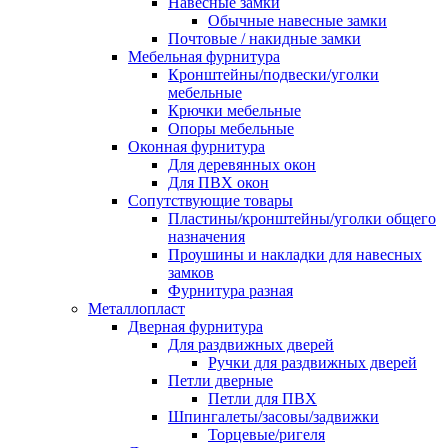
Навесные замки
Обычные навесные замки
Почтовые / накидные замки
Мебельная фурнитура
Кронштейны/подвески/уголки
мебельные
Крючки мебельные
Опоры мебельные
Оконная фурнитура
Для деревянных окон
Для ПВХ окон
Сопутствующие товары
Пластины/кронштейны/уголки общего
назначения
Проушины и накладки для навесных
замков
Фурнитура разная
Металлопласт
Дверная фурнитура
Для раздвижных дверей
Ручки для раздвижных дверей
Петли дверные
Петли для ПВХ
Шпингалеты/засовы/задвижки
Торцевые/ригеля