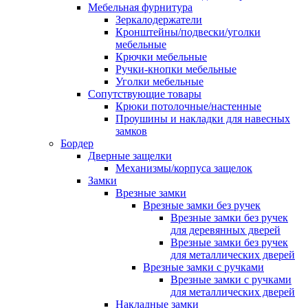
Мебельная фурнитура
Зеркалодержатели
Кронштейны/подвески/уголки
мебельные
Крючки мебельные
Ручки-кнопки мебельные
Уголки мебельные
Сопутствующие товары
Крюки потолочные/настенные
Проушины и накладки для навесных
замков
Бордер
Дверные защелки
Механизмы/корпуса защелок
Замки
Врезные замки
Врезные замки без ручек
Врезные замки без ручек
для деревянных дверей
Врезные замки без ручек
для металлических дверей
Врезные замки с ручками
Врезные замки с ручками
для металлических дверей
Накладные замки