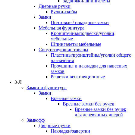
Задвижки/шпингалеты
Дверные ручки
Ручки-скобы
Замки
Почтовые / накидные замки
Мебельная фурнитура
Кронштейны/подвески/уголки
мебельные
Шпингалеты мебельные
Сопутствующие товары
Пластины/кронштейны/уголки общего
назначения
Проушины и накладки для навесных
замков
Решетки вентиляционные
З-Л
Замки и фурнитура
Замки
Врезные замки
Врезные замки без ручек
Врезные замки без ручек
для деревянных дверей
Замкофф
Дверные ручки
Накладки/завертки