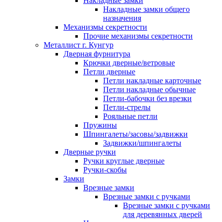
Накладные замки
Накладные замки общего
назначения
Механизмы секретности
Прочие механизмы секретности
Металлист г. Кунгур
Дверная фурнитура
Крючки дверные/ветровые
Петли дверные
Петли накладные карточные
Петли накладные обычные
Петли-бабочки без врезки
Петли-стрелы
Рояльные петли
Пружины
Шпингалеты/засовы/задвижки
Задвижки/шпингалеты
Дверные ручки
Ручки круглые дверные
Ручки-скобы
Замки
Врезные замки
Врезные замки с ручками
Врезные замки с ручками
для деревянных дверей