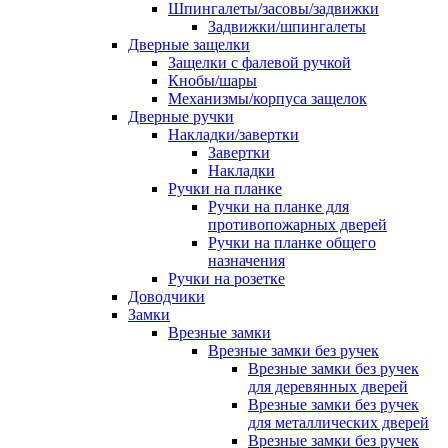
Шпингалеты/засовы/задвижки
Задвижки/шпингалеты
Дверные защелки
Защелки с фалевой ручкой
Кнобы/шары
Механизмы/корпуса защелок
Дверные ручки
Накладки/завертки
Завертки
Накладки
Ручки на планке
Ручки на планке для
противопожарных дверей
Ручки на планке общего
назначения
Ручки на розетке
Доводчики
Замки
Врезные замки
Врезные замки без ручек
Врезные замки без ручек
для деревянных дверей
Врезные замки без ручек
для металлических дверей
Врезные замки без ручек