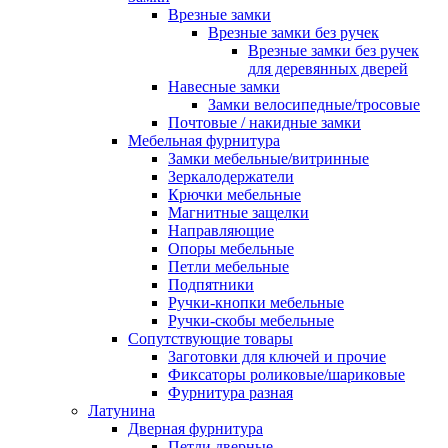
Врезные замки
Врезные замки без ручек
Врезные замки без ручек
для деревянных дверей
Навесные замки
Замки велосипедные/тросовые
Почтовые / накидные замки
Мебельная фурнитура
Замки мебельные/витринные
Зеркалодержатели
Крючки мебельные
Магнитные защелки
Направляющие
Опоры мебельные
Петли мебельные
Подпятники
Ручки-кнопки мебельные
Ручки-скобы мебельные
Сопутствующие товары
Заготовки для ключей и прочие
Фиксаторы роликовые/шариковые
Фурнитура разная
Латунина
Дверная фурнитура
Петли дверные