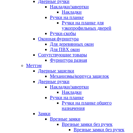
Дверные ручки
Накладки/завертки
Накладки
Ручки на планке
Ручки на планке для
узкопрофильных дверей
Ручки-скобы
Оконная фурнитура
Для деревянных окон
Для ПВХ окон
Сопутствующие товары
Фурнитура разная
Меттэм
Дверные защелки
Механизмы/корпуса защелок
Дверные ручки
Накладки/завертки
Накладки
Ручки на планке
Ручки на планке общего
назначения
Замки
Врезные замки
Врезные замки без ручек
Врезные замки без ручек