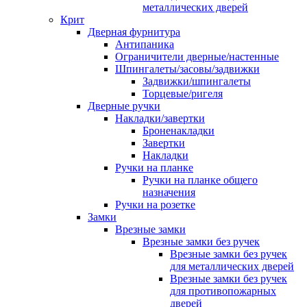
металлических дверей
Крит
Дверная фурнитура
Антипаника
Ограничители дверные/настенные
Шпингалеты/засовы/задвижки
Задвижки/шпингалеты
Торцевые/ригеля
Дверные ручки
Накладки/завертки
Броненакладки
Завертки
Накладки
Ручки на планке
Ручки на планке общего
назначения
Ручки на розетке
Замки
Врезные замки
Врезные замки без ручек
Врезные замки без ручек
для металлических дверей
Врезные замки без ручек
для противопожарных
дверей