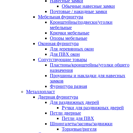
Навесные замки
Обычные навесные замки
Почтовые / накидные замки
Мебельная фурнитура
Кронштейны/подвески/уголки
мебельные
Крючки мебельные
Опоры мебельные
Оконная фурнитура
Для деревянных окон
Для ПВХ окон
Сопутствующие товары
Пластины/кронштейны/уголки общего
назначения
Проушины и накладки для навесных
замков
Фурнитура разная
Металлопласт
Дверная фурнитура
Для раздвижных дверей
Ручки для раздвижных дверей
Петли дверные
Петли для ПВХ
Шпингалеты/засовы/задвижки
Торцевые/ригеля