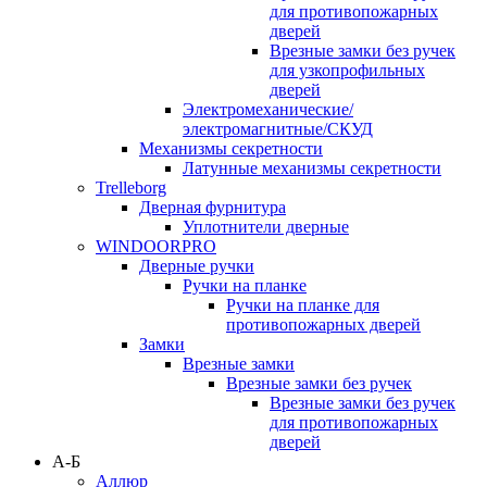
для противопожарных
дверей
Врезные замки без ручек
для узкопрофильных
дверей
Электромеханические/
электромагнитные/СКУД
Механизмы секретности
Латунные механизмы секретности
Trelleborg
Дверная фурнитура
Уплотнители дверные
WINDOORPRO
Дверные ручки
Ручки на планке
Ручки на планке для
противопожарных дверей
Замки
Врезные замки
Врезные замки без ручек
Врезные замки без ручек
для противопожарных
дверей
А-Б
Аллюр