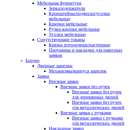
Мебельная фурнитура
Зеркалодержатели
Кронштейны/подвески/уголки
мебельные
Крючки мебельные
Ручки-кнопки мебельные
Уголки мебельные
Сопутствующие товары
Крюки потолочные/настенные
Проушины и накладки для навесных
замков
Бордер
Дверные защелки
Механизмы/корпуса защелок
Замки
Врезные замки
Врезные замки без ручек
Врезные замки без ручек
для деревянных дверей
Врезные замки без ручек
для металлических дверей
Врезные замки с ручками
Врезные замки с ручками
для металлических дверей
Накладные замки