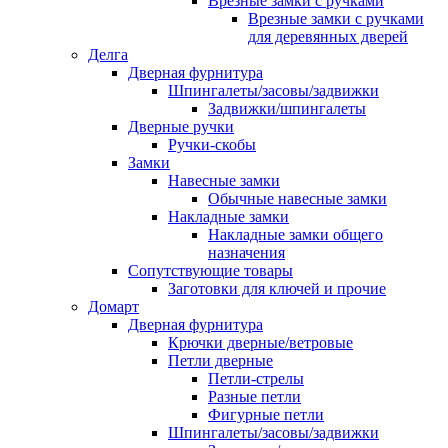
Врезные замки с ручками
Врезные замки с ручками
для деревянных дверей
Делга
Дверная фурнитура
Шпингалеты/засовы/задвижки
Задвижки/шпингалеты
Дверные ручки
Ручки-скобы
Замки
Навесные замки
Обычные навесные замки
Накладные замки
Накладные замки общего
назначения
Сопутствующие товары
Заготовки для ключей и прочие
Домарт
Дверная фурнитура
Крючки дверные/ветровые
Петли дверные
Петли-стрелы
Разные петли
Фигурные петли
Шпингалеты/засовы/задвижки