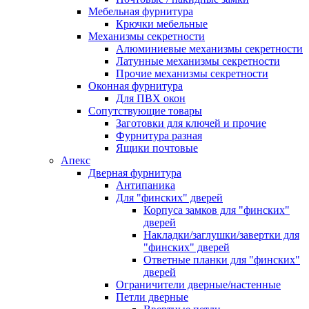
Мебельная фурнитура
Крючки мебельные
Механизмы секретности
Алюминиевые механизмы секретности
Латунные механизмы секретности
Прочие механизмы секретности
Оконная фурнитура
Для ПВХ окон
Сопутствующие товары
Заготовки для ключей и прочие
Фурнитура разная
Ящики почтовые
Апекс
Дверная фурнитура
Антипаника
Для "финских" дверей
Корпуса замков для "финских"
дверей
Накладки/заглушки/завертки для
"финских" дверей
Ответные планки для "финских"
дверей
Ограничители дверные/настенные
Петли дверные