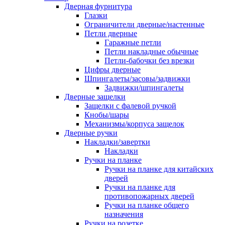
Дверная фурнитура
Глазки
Ограничители дверные/настенные
Петли дверные
Гаражные петли
Петли накладные обычные
Петли-бабочки без врезки
Цифры дверные
Шпингалеты/засовы/задвижки
Задвижки/шпингалеты
Дверные защелки
Защелки с фалевой ручкой
Кнобы/шары
Механизмы/корпуса защелок
Дверные ручки
Накладки/завертки
Накладки
Ручки на планке
Ручки на планке для китайских
дверей
Ручки на планке для
противопожарных дверей
Ручки на планке общего
назначения
Ручки на розетке