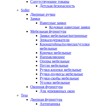
Сопутствующие товары
Детская безопасность
Soller
Дверные ручки
Замки
Навесные замки
Кодовые навесные замки
Мебельная фурнитура
Замки мебельные/витринные
Зеркалодержатели
Кронштейны/подвески/уголки
мебельные
Крючки мебельные
Направляющие
Опоры мебельные
Петли мебельные
Ручки-кнопки мебельные
Ручки-подвесы мебельные
Ручки-скобы мебельные
Уголки мебельные
Оконная фурнитура
Для деревянных окон
Tesa
Дверная фурнитура
Антипаника