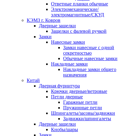
Ответные планки обычные
Электромеханические/
электромагнитные/СКУД
КЭМЗ г. Ковров
Дверные защелки
Защелки с фалевой ручкой
Замки
Навесные замки
Замки навесные с одной
секретностью
Обычные навесные замки
Накладные замки
Накладные замки общего
назначения
Китай
Дверная фурнитура
Крючки дверные/ветровые
Петли дверные
Гаражные петли
Пружинные петли
Шпингалеты/засовы/задвижки
Задвижки/шпингалеты
Дверные защелки
Кнобы/шары
Замки