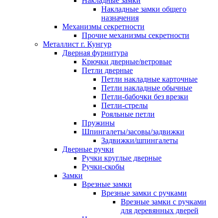
Накладные замки
Накладные замки общего
назначения
Механизмы секретности
Прочие механизмы секретности
Металлист г. Кунгур
Дверная фурнитура
Крючки дверные/ветровые
Петли дверные
Петли накладные карточные
Петли накладные обычные
Петли-бабочки без врезки
Петли-стрелы
Рояльные петли
Пружины
Шпингалеты/засовы/задвижки
Задвижки/шпингалеты
Дверные ручки
Ручки круглые дверные
Ручки-скобы
Замки
Врезные замки
Врезные замки с ручками
Врезные замки с ручками
для деревянных дверей