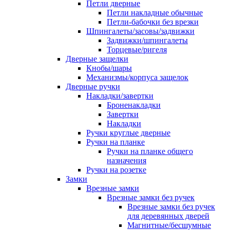
Петли дверные
Петли накладные обычные
Петли-бабочки без врезки
Шпингалеты/засовы/задвижки
Задвижки/шпингалеты
Торцевые/ригеля
Дверные защелки
Кнобы/шары
Механизмы/корпуса защелок
Дверные ручки
Накладки/завертки
Броненакладки
Завертки
Накладки
Ручки круглые дверные
Ручки на планке
Ручки на планке общего
назначения
Ручки на розетке
Замки
Врезные замки
Врезные замки без ручек
Врезные замки без ручек
для деревянных дверей
Магнитные/бесшумные