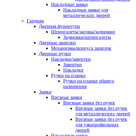
Накладные замки
Накладные замки для
металлических дверей
Гардиан
Дверная фурнитура
Шпингалеты/засовы/задвижки
Задвижки/шпингалеты
Дверные защелки
Механизмы/корпуса защелок
Дверные ручки
Накладки/завертки
Завертки
Накладки
Ручки на планке
Ручки на планке общего
назначения
Замки
Врезные замки
Врезные замки без ручек
Врезные замки без ручек
для металлических дверей
Врезные замки без ручек
для узкопрофильных
дверей
Накладные замки