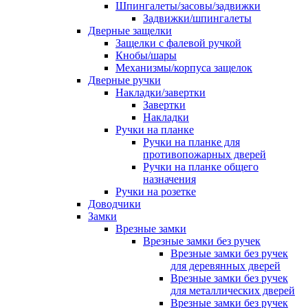
Шпингалеты/засовы/задвижки
Задвижки/шпингалеты
Дверные защелки
Защелки с фалевой ручкой
Кнобы/шары
Механизмы/корпуса защелок
Дверные ручки
Накладки/завертки
Завертки
Накладки
Ручки на планке
Ручки на планке для
противопожарных дверей
Ручки на планке общего
назначения
Ручки на розетке
Доводчики
Замки
Врезные замки
Врезные замки без ручек
Врезные замки без ручек
для деревянных дверей
Врезные замки без ручек
для металлических дверей
Врезные замки без ручек