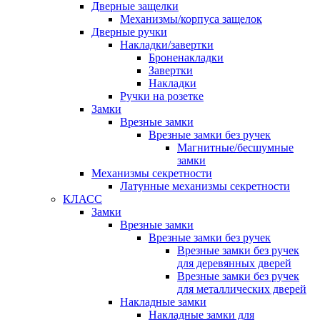
Дверные защелки
Механизмы/корпуса защелок
Дверные ручки
Накладки/завертки
Броненакладки
Завертки
Накладки
Ручки на розетке
Замки
Врезные замки
Врезные замки без ручек
Магнитные/бесшумные
замки
Механизмы секретности
Латунные механизмы секретности
КЛАСС
Замки
Врезные замки
Врезные замки без ручек
Врезные замки без ручек
для деревянных дверей
Врезные замки без ручек
для металлических дверей
Накладные замки
Накладные замки для