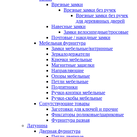
Врезные замки
Врезные замки без ручек
Врезные замки без ручек
для деревянных дверей
Навесные замки
Замки велосипедные/тросовые
Почтовые / накидные замки
Мебельная фурнитура
Замки мебельные/витринные
Зеркалодержатели
Крючки мебельные
Магнитные защелки
Направляющие
Опоры мебельные
Петли мебельные
Подпятники
Ручки-кнопки мебельные
Ручки-скобы мебельные
Сопутствующие товары
Заготовки для ключей и прочие
Фиксаторы роликовые/шариковые
Фурнитура разная
Латунина
Дверная фурнитура
Петли дверные