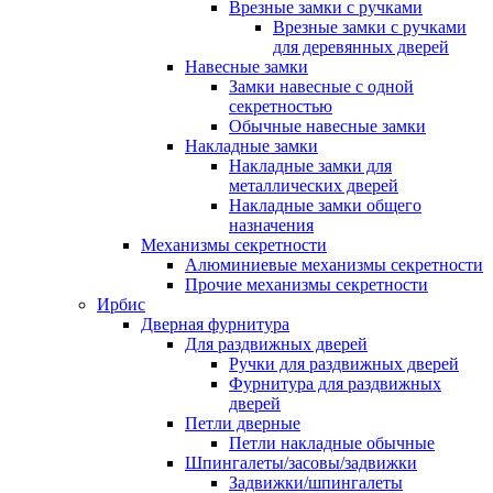
Врезные замки с ручками
Врезные замки с ручками
для деревянных дверей
Навесные замки
Замки навесные с одной
секретностью
Обычные навесные замки
Накладные замки
Накладные замки для
металлических дверей
Накладные замки общего
назначения
Механизмы секретности
Алюминиевые механизмы секретности
Прочие механизмы секретности
Ирбис
Дверная фурнитура
Для раздвижных дверей
Ручки для раздвижных дверей
Фурнитура для раздвижных
дверей
Петли дверные
Петли накладные обычные
Шпингалеты/засовы/задвижки
Задвижки/шпингалеты