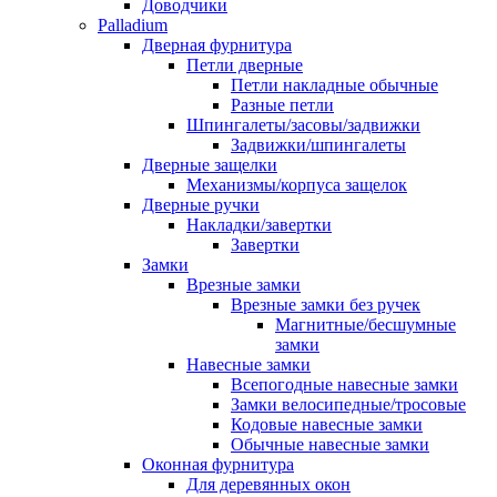
Доводчики
Palladium
Дверная фурнитура
Петли дверные
Петли накладные обычные
Разные петли
Шпингалеты/засовы/задвижки
Задвижки/шпингалеты
Дверные защелки
Механизмы/корпуса защелок
Дверные ручки
Накладки/завертки
Завертки
Замки
Врезные замки
Врезные замки без ручек
Магнитные/бесшумные
замки
Навесные замки
Всепогодные навесные замки
Замки велосипедные/тросовые
Кодовые навесные замки
Обычные навесные замки
Оконная фурнитура
Для деревянных окон