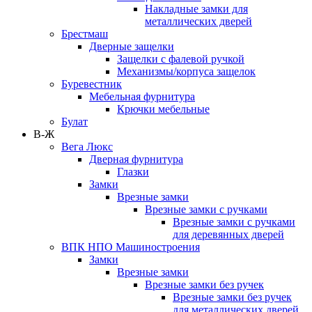
Накладные замки для
металлических дверей
Брестмаш
Дверные защелки
Защелки с фалевой ручкой
Механизмы/корпуса защелок
Буревестник
Мебельная фурнитура
Крючки мебельные
Булат
В-Ж
Вега Люкс
Дверная фурнитура
Глазки
Замки
Врезные замки
Врезные замки с ручками
Врезные замки с ручками
для деревянных дверей
ВПК НПО Машиностроения
Замки
Врезные замки
Врезные замки без ручек
Врезные замки без ручек
для металлических дверей