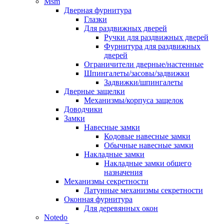
Msm
Дверная фурнитура
Глазки
Для раздвижных дверей
Ручки для раздвижных дверей
Фурнитура для раздвижных
дверей
Ограничители дверные/настенные
Шпингалеты/засовы/задвижки
Задвижки/шпингалеты
Дверные защелки
Механизмы/корпуса защелок
Доводчики
Замки
Навесные замки
Кодовые навесные замки
Обычные навесные замки
Накладные замки
Накладные замки общего
назначения
Механизмы секретности
Латунные механизмы секретности
Оконная фурнитура
Для деревянных окон
Notedo