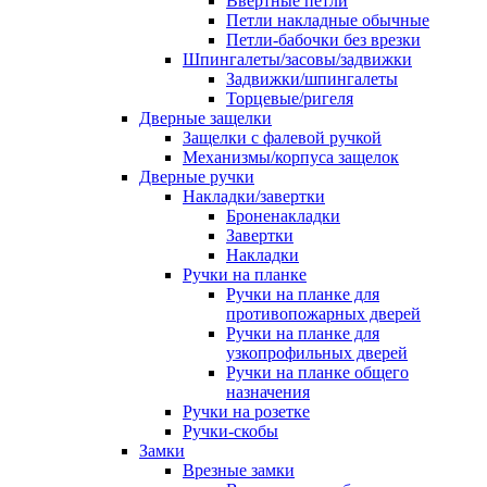
Ввертные петли
Петли накладные обычные
Петли-бабочки без врезки
Шпингалеты/засовы/задвижки
Задвижки/шпингалеты
Торцевые/ригеля
Дверные защелки
Защелки с фалевой ручкой
Механизмы/корпуса защелок
Дверные ручки
Накладки/завертки
Броненакладки
Завертки
Накладки
Ручки на планке
Ручки на планке для
противопожарных дверей
Ручки на планке для
узкопрофильных дверей
Ручки на планке общего
назначения
Ручки на розетке
Ручки-скобы
Замки
Врезные замки