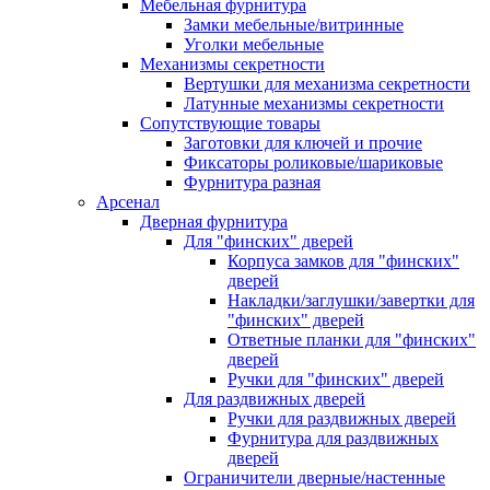
Мебельная фурнитура
Замки мебельные/витринные
Уголки мебельные
Механизмы секретности
Вертушки для механизма секретности
Латунные механизмы секретности
Сопутствующие товары
Заготовки для ключей и прочие
Фиксаторы роликовые/шариковые
Фурнитура разная
Арсенал
Дверная фурнитура
Для "финских" дверей
Корпуса замков для "финских"
дверей
Накладки/заглушки/завертки для
"финских" дверей
Ответные планки для "финских"
дверей
Ручки для "финских" дверей
Для раздвижных дверей
Ручки для раздвижных дверей
Фурнитура для раздвижных
дверей
Ограничители дверные/настенные