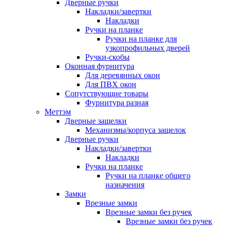
Дверные ручки
Накладки/завертки
Накладки
Ручки на планке
Ручки на планке для
узкопрофильных дверей
Ручки-скобы
Оконная фурнитура
Для деревянных окон
Для ПВХ окон
Сопутствующие товары
Фурнитура разная
Меттэм
Дверные защелки
Механизмы/корпуса защелок
Дверные ручки
Накладки/завертки
Накладки
Ручки на планке
Ручки на планке общего
назначения
Замки
Врезные замки
Врезные замки без ручек
Врезные замки без ручек