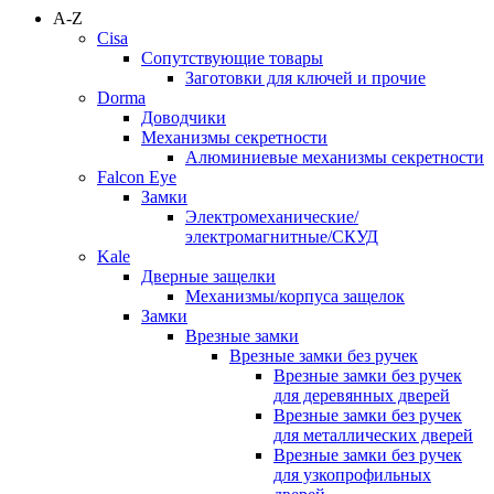
A-Z
Cisa
Сопутствующие товары
Заготовки для ключей и прочие
Dorma
Доводчики
Механизмы секретности
Алюминиевые механизмы секретности
Falcon Eye
Замки
Электромеханические/
электромагнитные/СКУД
Kale
Дверные защелки
Механизмы/корпуса защелок
Замки
Врезные замки
Врезные замки без ручек
Врезные замки без ручек
для деревянных дверей
Врезные замки без ручек
для металлических дверей
Врезные замки без ручек
для узкопрофильных