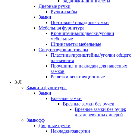
Задвижки/шпингалеты
Дверные ручки
Ручки-скобы
Замки
Почтовые / накидные замки
Мебельная фурнитура
Кронштейны/подвески/уголки
мебельные
Шпингалеты мебельные
Сопутствующие товары
Пластины/кронштейны/уголки общего
назначения
Проушины и накладки для навесных
замков
Решетки вентиляционные
З-Л
Замки и фурнитура
Замки
Врезные замки
Врезные замки без ручек
Врезные замки без ручек
для деревянных дверей
Замкофф
Дверные ручки
Накладки/завертки