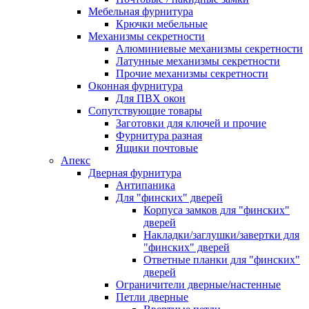
Мебельная фурнитура
Крючки мебельные
Механизмы секретности
Алюминиевые механизмы секретности
Латунные механизмы секретности
Прочие механизмы секретности
Оконная фурнитура
Для ПВХ окон
Сопутствующие товары
Заготовки для ключей и прочие
Фурнитура разная
Ящики почтовые
Апекс
Дверная фурнитура
Антипаника
Для "финских" дверей
Корпуса замков для "финских"
дверей
Накладки/заглушки/завертки для
"финских" дверей
Ответные планки для "финских"
дверей
Ограничители дверные/настенные
Петли дверные