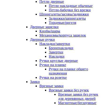
Петли дверные
Петли накладные обычные
Петли-бабочки без врезки
Шпингалеты/засовы/задвижки
Задвижки/шпингалеты
Торцевые/ригеля
Дверные защелки
Кнобы/шары
Механизмы/корпуса защелок
Дверные ручки
Накладки/завертки
Броненакладки
Завертки
Накладки
Ручки круглые дверные
Ручки на планке
Ручки на планке общего
назначения
Ручки на розетке
Замки
Врезные замки
Врезные замки без ручек
Врезные замки без ручек
для деревянных дверей
Магнитные/бесшумные