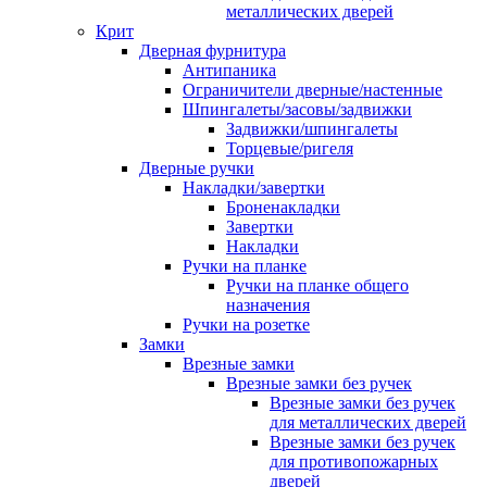
металлических дверей
Крит
Дверная фурнитура
Антипаника
Ограничители дверные/настенные
Шпингалеты/засовы/задвижки
Задвижки/шпингалеты
Торцевые/ригеля
Дверные ручки
Накладки/завертки
Броненакладки
Завертки
Накладки
Ручки на планке
Ручки на планке общего
назначения
Ручки на розетке
Замки
Врезные замки
Врезные замки без ручек
Врезные замки без ручек
для металлических дверей
Врезные замки без ручек
для противопожарных
дверей