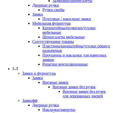
Задвижки/шпингалеты
Дверные ручки
Ручки-скобы
Замки
Почтовые / накидные замки
Мебельная фурнитура
Кронштейны/подвески/уголки
мебельные
Шпингалеты мебельные
Сопутствующие товары
Пластины/кронштейны/уголки общего
назначения
Проушины и накладки для навесных
замков
Решетки вентиляционные
З-Л
Замки и фурнитура
Замки
Врезные замки
Врезные замки без ручек
Врезные замки без ручек
для деревянных дверей
Замкофф
Дверные ручки
Накладки/завертки