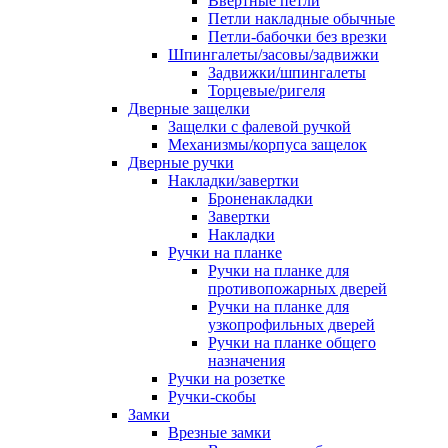
Ввертные петли
Петли накладные обычные
Петли-бабочки без врезки
Шпингалеты/засовы/задвижки
Задвижки/шпингалеты
Торцевые/ригеля
Дверные защелки
Защелки с фалевой ручкой
Механизмы/корпуса защелок
Дверные ручки
Накладки/завертки
Броненакладки
Завертки
Накладки
Ручки на планке
Ручки на планке для
противопожарных дверей
Ручки на планке для
узкопрофильных дверей
Ручки на планке общего
назначения
Ручки на розетке
Ручки-скобы
Замки
Врезные замки