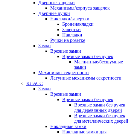
Дверные защелки
Механизмы/корпуса защелок
Дверные ручки
Накладки/завертки
Броненакладки
Завертки
Накладки
Ручки на розетке
Замки
Врезные замки
Врезные замки без ручек
Магнитные/бесшумные
замки
Механизмы секретности
Латунные механизмы секретности
КЛАСС
Замки
Врезные замки
Врезные замки без ручек
Врезные замки без ручек
для деревянных дверей
Врезные замки без ручек
для металлических дверей
Накладные замки
Накладные замки для