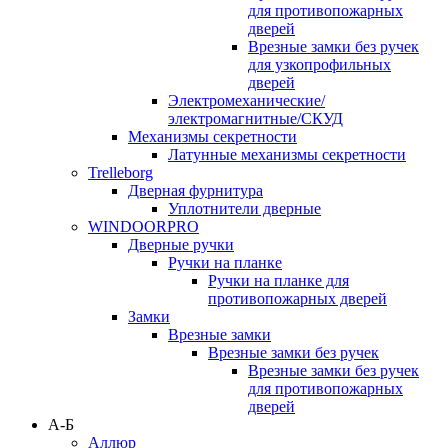
для противопожарных
дверей
Врезные замки без ручек
для узкопрофильных
дверей
Электромеханические/
электромагнитные/СКУД
Механизмы секретности
Латунные механизмы секретности
Trelleborg
Дверная фурнитура
Уплотнители дверные
WINDOORPRO
Дверные ручки
Ручки на планке
Ручки на планке для
противопожарных дверей
Замки
Врезные замки
Врезные замки без ручек
Врезные замки без ручек
для противопожарных
дверей
А-Б
Аллюр