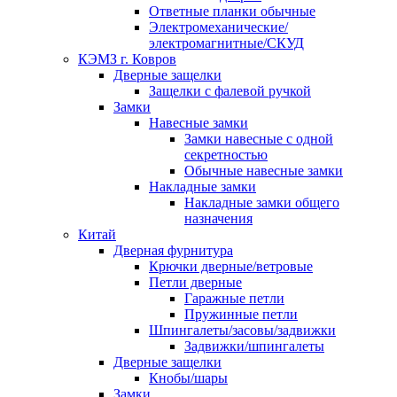
Ответные планки обычные
Электромеханические/
электромагнитные/СКУД
КЭМЗ г. Ковров
Дверные защелки
Защелки с фалевой ручкой
Замки
Навесные замки
Замки навесные с одной
секретностью
Обычные навесные замки
Накладные замки
Накладные замки общего
назначения
Китай
Дверная фурнитура
Крючки дверные/ветровые
Петли дверные
Гаражные петли
Пружинные петли
Шпингалеты/засовы/задвижки
Задвижки/шпингалеты
Дверные защелки
Кнобы/шары
Замки