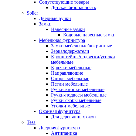
Сопутствующие товары
Детская безопасность
Soller
Дверные ручки
Замки
Навесные замки
Кодовые навесные замки
Мебельная фурнитура
Замки мебельные/витринные
Зеркалодержатели
Кронштейны/подвески/уголки
мебельные
Крючки мебельные
Направляющие
Опоры мебельные
Петли мебельные
Ручки-кнопки мебельные
Ручки-подвесы мебельные
Ручки-скобы мебельные
Уголки мебельные
Оконная фурнитура
Для деревянных окон
Tesa
Дверная фурнитура
Антипаника