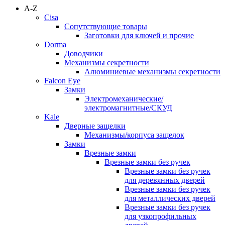
A-Z
Cisa
Сопутствующие товары
Заготовки для ключей и прочие
Dorma
Доводчики
Механизмы секретности
Алюминиевые механизмы секретности
Falcon Eye
Замки
Электромеханические/
электромагнитные/СКУД
Kale
Дверные защелки
Механизмы/корпуса защелок
Замки
Врезные замки
Врезные замки без ручек
Врезные замки без ручек
для деревянных дверей
Врезные замки без ручек
для металлических дверей
Врезные замки без ручек
для узкопрофильных