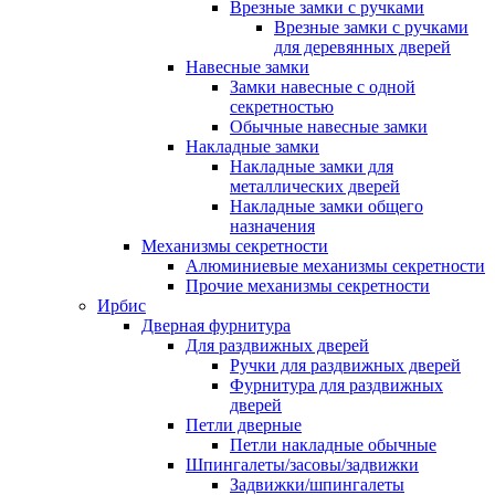
Врезные замки с ручками
Врезные замки с ручками
для деревянных дверей
Навесные замки
Замки навесные с одной
секретностью
Обычные навесные замки
Накладные замки
Накладные замки для
металлических дверей
Накладные замки общего
назначения
Механизмы секретности
Алюминиевые механизмы секретности
Прочие механизмы секретности
Ирбис
Дверная фурнитура
Для раздвижных дверей
Ручки для раздвижных дверей
Фурнитура для раздвижных
дверей
Петли дверные
Петли накладные обычные
Шпингалеты/засовы/задвижки
Задвижки/шпингалеты