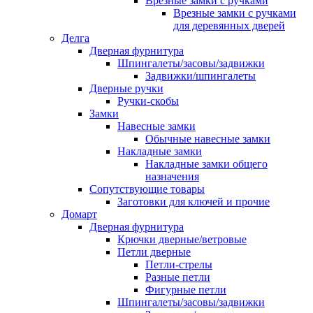
Врезные замки с ручками
Врезные замки с ручками
для деревянных дверей
Делга
Дверная фурнитура
Шпингалеты/засовы/задвижки
Задвижки/шпингалеты
Дверные ручки
Ручки-скобы
Замки
Навесные замки
Обычные навесные замки
Накладные замки
Накладные замки общего
назначения
Сопутствующие товары
Заготовки для ключей и прочие
Домарт
Дверная фурнитура
Крючки дверные/ветровые
Петли дверные
Петли-стрелы
Разные петли
Фигурные петли
Шпингалеты/засовы/задвижки