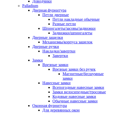
Доводчики
Palladium
Дверная фурнитура
Петли дверные
Петли накладные обычные
Разные петли
Шпингалеты/засовы/задвижки
Задвижки/шпингалеты
Дверные защелки
Механизмы/корпуса защелок
Дверные ручки
Накладки/завертки
Завертки
Замки
Врезные замки
Врезные замки без ручек
Магнитные/бесшумные
замки
Навесные замки
Всепогодные навесные замки
Замки велосипедные/тросовые
Кодовые навесные замки
Обычные навесные замки
Оконная фурнитура
Для деревянных окон