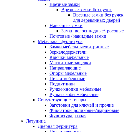
Врезные замки
Врезные замки без ручек
Врезные замки без ручек
для деревянных дверей
Навесные замки
Замки велосипедные/тросовые
Почтовые / накидные замки
Мебельная фурнитура
Замки мебельные/витринные
Зеркалодержатели
Крючки мебельные
Магнитные защелки
Направляющие
Опоры мебельные
Петли мебельные
Подпятники
Ручки-кнопки мебельные
Ручки-скобы мебельные
Сопутствующие товары
Заготовки для ключей и прочие
Фиксаторы роликовые/шариковые
Фурнитура разная
Латунина
Дверная фурнитура
Петли дверные