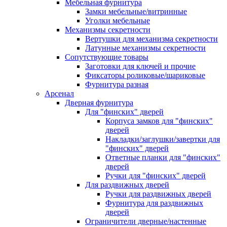
Мебельная фурнитура
Замки мебельные/витринные
Уголки мебельные
Механизмы секретности
Вертушки для механизма секретности
Латунные механизмы секретности
Сопутствующие товары
Заготовки для ключей и прочие
Фиксаторы роликовые/шариковые
Фурнитура разная
Арсенал
Дверная фурнитура
Для "финских" дверей
Корпуса замков для "финских"
дверей
Накладки/заглушки/завертки для
"финских" дверей
Ответные планки для "финских"
дверей
Ручки для "финских" дверей
Для раздвижных дверей
Ручки для раздвижных дверей
Фурнитура для раздвижных
дверей
Ограничители дверные/настенные