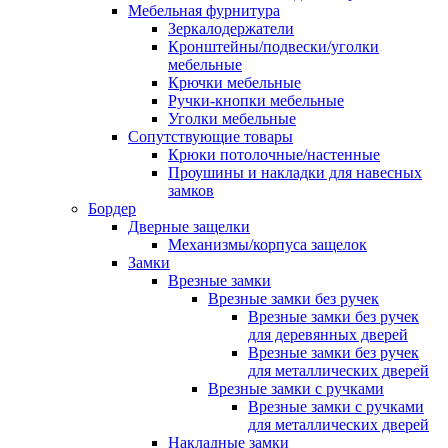
Мебельная фурнитура
Зеркалодержатели
Кронштейны/подвески/уголки
мебельные
Крючки мебельные
Ручки-кнопки мебельные
Уголки мебельные
Сопутствующие товары
Крюки потолочные/настенные
Проушины и накладки для навесных
замков
Бордер
Дверные защелки
Механизмы/корпуса защелок
Замки
Врезные замки
Врезные замки без ручек
Врезные замки без ручек
для деревянных дверей
Врезные замки без ручек
для металлических дверей
Врезные замки с ручками
Врезные замки с ручками
для металлических дверей
Накладные замки