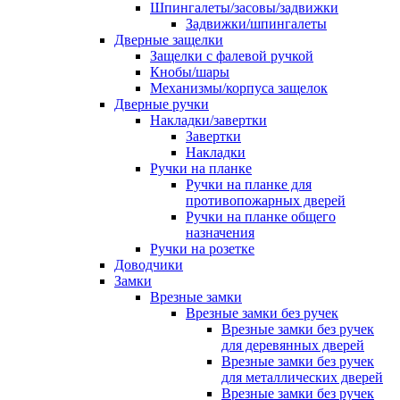
Шпингалеты/засовы/задвижки
Задвижки/шпингалеты
Дверные защелки
Защелки с фалевой ручкой
Кнобы/шары
Механизмы/корпуса защелок
Дверные ручки
Накладки/завертки
Завертки
Накладки
Ручки на планке
Ручки на планке для
противопожарных дверей
Ручки на планке общего
назначения
Ручки на розетке
Доводчики
Замки
Врезные замки
Врезные замки без ручек
Врезные замки без ручек
для деревянных дверей
Врезные замки без ручек
для металлических дверей
Врезные замки без ручек