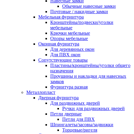
Навесные замки
Обычные навесные замки
Почтовые / накидные замки
Мебельная фурнитура
Кронштейны/подвески/уголки
мебельные
Крючки мебельные
Опоры мебельные
Оконная фурнитура
Для деревянных окон
Для ПВХ окон
Сопутствующие товары
Пластины/кронштейны/уголки общего
назначения
Проушины и накладки для навесных
замков
Фурнитура разная
Металлопласт
Дверная фурнитура
Для раздвижных дверей
Ручки для раздвижных дверей
Петли дверные
Петли для ПВХ
Шпингалеты/засовы/задвижки
Торцевые/ригеля