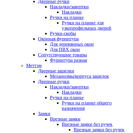
Дверные ручки
Накладки/завертки
Накладки
Ручки на планке
Ручки на планке для
узкопрофильных дверей
Ручки-скобы
Оконная фурнитура
Для деревянных окон
Для ПВХ окон
Сопутствующие товары
Фурнитура разная
Меттэм
Дверные защелки
Механизмы/корпуса защелок
Дверные ручки
Накладки/завертки
Накладки
Ручки на планке
Ручки на планке общего
назначения
Замки
Врезные замки
Врезные замки без ручек
Врезные замки без ручек