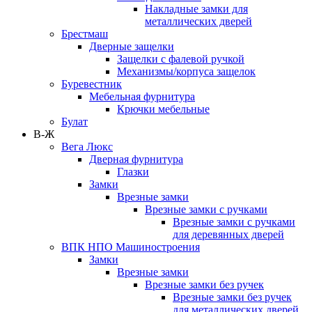
Накладные замки для
металлических дверей
Брестмаш
Дверные защелки
Защелки с фалевой ручкой
Механизмы/корпуса защелок
Буревестник
Мебельная фурнитура
Крючки мебельные
Булат
В-Ж
Вега Люкс
Дверная фурнитура
Глазки
Замки
Врезные замки
Врезные замки с ручками
Врезные замки с ручками
для деревянных дверей
ВПК НПО Машиностроения
Замки
Врезные замки
Врезные замки без ручек
Врезные замки без ручек
для металлических дверей