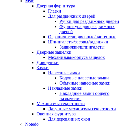
Msm
Дверная фурнитура
Глазки
Для раздвижных дверей
Ручки для раздвижных дверей
Фурнитура для раздвижных
дверей
Ограничители дверные/настенные
Шпингалеты/засовы/задвижки
Задвижки/шпингалеты
Дверные защелки
Механизмы/корпуса защелок
Доводчики
Замки
Навесные замки
Кодовые навесные замки
Обычные навесные замки
Накладные замки
Накладные замки общего
назначения
Механизмы секретности
Латунные механизмы секретности
Оконная фурнитура
Для деревянных окон
Notedo