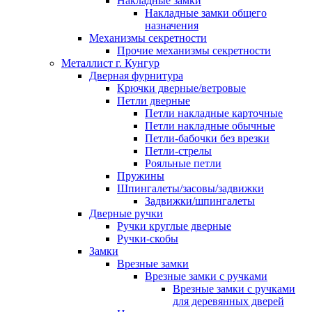
Накладные замки
Накладные замки общего
назначения
Механизмы секретности
Прочие механизмы секретности
Металлист г. Кунгур
Дверная фурнитура
Крючки дверные/ветровые
Петли дверные
Петли накладные карточные
Петли накладные обычные
Петли-бабочки без врезки
Петли-стрелы
Рояльные петли
Пружины
Шпингалеты/засовы/задвижки
Задвижки/шпингалеты
Дверные ручки
Ручки круглые дверные
Ручки-скобы
Замки
Врезные замки
Врезные замки с ручками
Врезные замки с ручками
для деревянных дверей