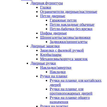
Дверная фурнитура
Глазки
Ограничители дверные/настенные
Петли дверные
Гаражные петли
Петли накладные обычные
Петли-бабочки без врезки
Цифры дверные
Шпингалеты/засовы/задвижки
Задвижки/шпингалеты
Дверные защелки
Защелки с фалевой ручкой
Кнобы/шары
Механизмы/корпуса защелок
Дверные ручки
Накладки/завертки
Накладки
Ручки на планке
Ручки на планке для китайских
дверей
Ручки на планке для
противопожарных дверей
Ручки на планке общего
назначения
Ручки на розетке