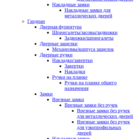
Накладные замки
Накладные замки для
металлических дверей
Гардиан
Дверная фурнитура
Шпингалеты/засовы/задвижки
Задвижки/шпингалеты
Дверные защелки
Механизмы/корпуса защелок
Дверные ручки
Накладки/завертки
Завертки
Накладки
Ручки на планке
Ручки на планке общего
назначения
Замки
Врезные замки
Врезные замки без ручек
Врезные замки без ручек
для металлических дверей
Врезные замки без ручек
для узкопрофильных
дверей
Накладные замки