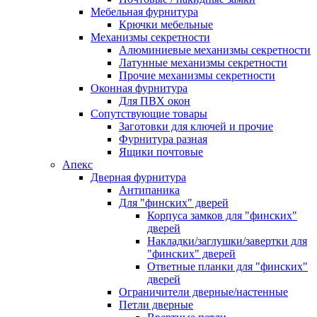
Мебельная фурнитура
Крючки мебельные
Механизмы секретности
Алюминиевые механизмы секретности
Латунные механизмы секретности
Прочие механизмы секретности
Оконная фурнитура
Для ПВХ окон
Сопутствующие товары
Заготовки для ключей и прочие
Фурнитура разная
Ящики почтовые
Апекс
Дверная фурнитура
Антипаника
Для "финских" дверей
Корпуса замков для "финских"
дверей
Накладки/заглушки/завертки для
"финских" дверей
Ответные планки для "финских"
дверей
Ограничители дверные/настенные
Петли дверные