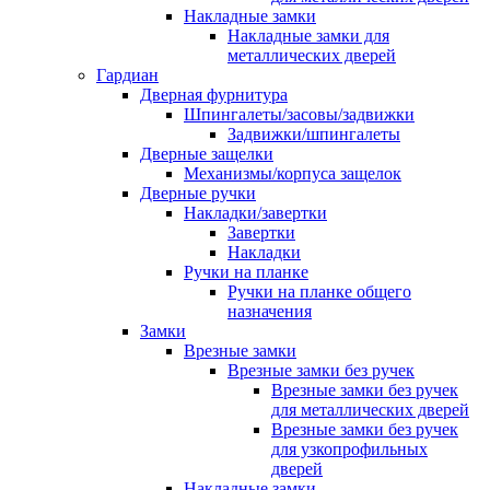
Накладные замки
Накладные замки для
металлических дверей
Гардиан
Дверная фурнитура
Шпингалеты/засовы/задвижки
Задвижки/шпингалеты
Дверные защелки
Механизмы/корпуса защелок
Дверные ручки
Накладки/завертки
Завертки
Накладки
Ручки на планке
Ручки на планке общего
назначения
Замки
Врезные замки
Врезные замки без ручек
Врезные замки без ручек
для металлических дверей
Врезные замки без ручек
для узкопрофильных
дверей
Накладные замки