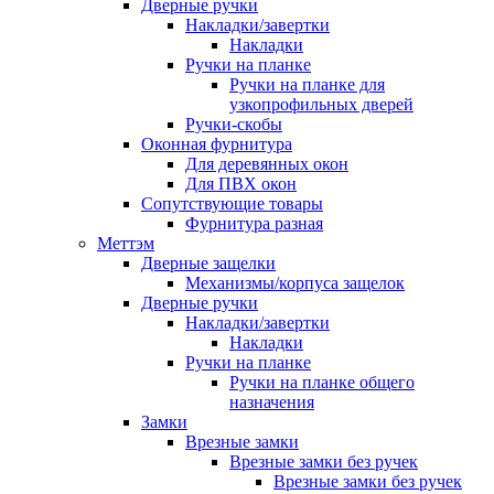
Дверные ручки
Накладки/завертки
Накладки
Ручки на планке
Ручки на планке для
узкопрофильных дверей
Ручки-скобы
Оконная фурнитура
Для деревянных окон
Для ПВХ окон
Сопутствующие товары
Фурнитура разная
Меттэм
Дверные защелки
Механизмы/корпуса защелок
Дверные ручки
Накладки/завертки
Накладки
Ручки на планке
Ручки на планке общего
назначения
Замки
Врезные замки
Врезные замки без ручек
Врезные замки без ручек