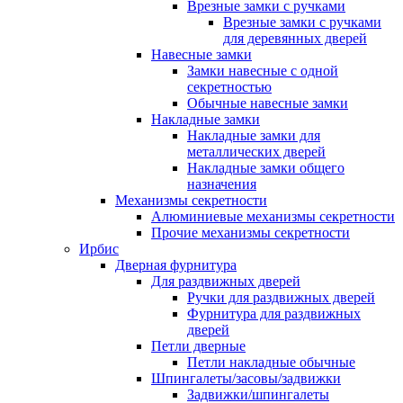
Врезные замки с ручками
Врезные замки с ручками
для деревянных дверей
Навесные замки
Замки навесные с одной
секретностью
Обычные навесные замки
Накладные замки
Накладные замки для
металлических дверей
Накладные замки общего
назначения
Механизмы секретности
Алюминиевые механизмы секретности
Прочие механизмы секретности
Ирбис
Дверная фурнитура
Для раздвижных дверей
Ручки для раздвижных дверей
Фурнитура для раздвижных
дверей
Петли дверные
Петли накладные обычные
Шпингалеты/засовы/задвижки
Задвижки/шпингалеты