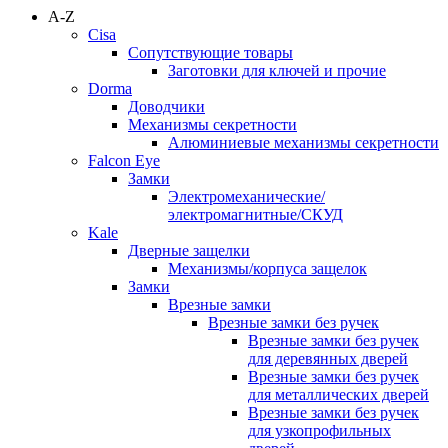
A-Z
Cisa
Сопутствующие товары
Заготовки для ключей и прочие
Dorma
Доводчики
Механизмы секретности
Алюминиевые механизмы секретности
Falcon Eye
Замки
Электромеханические/
электромагнитные/СКУД
Kale
Дверные защелки
Механизмы/корпуса защелок
Замки
Врезные замки
Врезные замки без ручек
Врезные замки без ручек
для деревянных дверей
Врезные замки без ручек
для металлических дверей
Врезные замки без ручек
для узкопрофильных