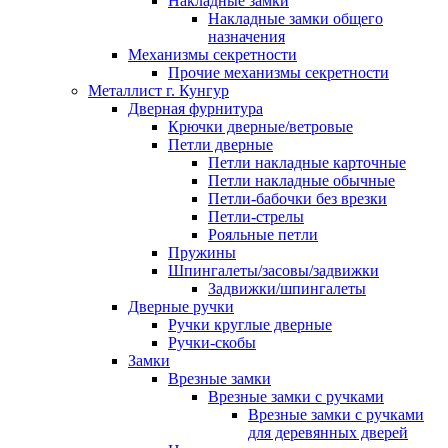
Накладные замки
Накладные замки общего
назначения
Механизмы секретности
Прочие механизмы секретности
Металлист г. Кунгур
Дверная фурнитура
Крючки дверные/ветровые
Петли дверные
Петли накладные карточные
Петли накладные обычные
Петли-бабочки без врезки
Петли-стрелы
Рояльные петли
Пружины
Шпингалеты/засовы/задвижки
Задвижки/шпингалеты
Дверные ручки
Ручки круглые дверные
Ручки-скобы
Замки
Врезные замки
Врезные замки с ручками
Врезные замки с ручками
для деревянных дверей