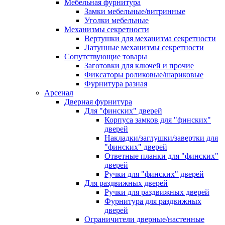
Мебельная фурнитура
Замки мебельные/витринные
Уголки мебельные
Механизмы секретности
Вертушки для механизма секретности
Латунные механизмы секретности
Сопутствующие товары
Заготовки для ключей и прочие
Фиксаторы роликовые/шариковые
Фурнитура разная
Арсенал
Дверная фурнитура
Для "финских" дверей
Корпуса замков для "финских"
дверей
Накладки/заглушки/завертки для
"финских" дверей
Ответные планки для "финских"
дверей
Ручки для "финских" дверей
Для раздвижных дверей
Ручки для раздвижных дверей
Фурнитура для раздвижных
дверей
Ограничители дверные/настенные