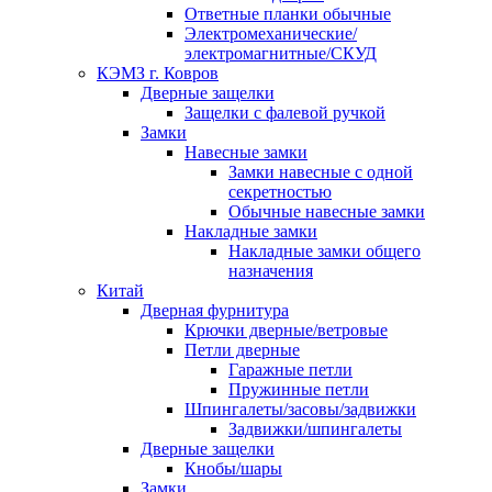
Ответные планки обычные
Электромеханические/
электромагнитные/СКУД
КЭМЗ г. Ковров
Дверные защелки
Защелки с фалевой ручкой
Замки
Навесные замки
Замки навесные с одной
секретностью
Обычные навесные замки
Накладные замки
Накладные замки общего
назначения
Китай
Дверная фурнитура
Крючки дверные/ветровые
Петли дверные
Гаражные петли
Пружинные петли
Шпингалеты/засовы/задвижки
Задвижки/шпингалеты
Дверные защелки
Кнобы/шары
Замки