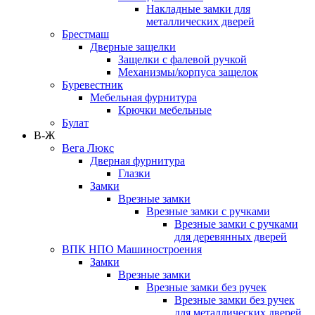
Накладные замки для
металлических дверей
Брестмаш
Дверные защелки
Защелки с фалевой ручкой
Механизмы/корпуса защелок
Буревестник
Мебельная фурнитура
Крючки мебельные
Булат
В-Ж
Вега Люкс
Дверная фурнитура
Глазки
Замки
Врезные замки
Врезные замки с ручками
Врезные замки с ручками
для деревянных дверей
ВПК НПО Машиностроения
Замки
Врезные замки
Врезные замки без ручек
Врезные замки без ручек
для металлических дверей