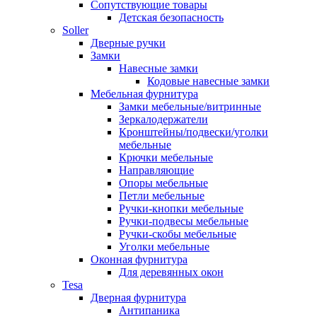
Сопутствующие товары
Детская безопасность
Soller
Дверные ручки
Замки
Навесные замки
Кодовые навесные замки
Мебельная фурнитура
Замки мебельные/витринные
Зеркалодержатели
Кронштейны/подвески/уголки
мебельные
Крючки мебельные
Направляющие
Опоры мебельные
Петли мебельные
Ручки-кнопки мебельные
Ручки-подвесы мебельные
Ручки-скобы мебельные
Уголки мебельные
Оконная фурнитура
Для деревянных окон
Tesa
Дверная фурнитура
Антипаника