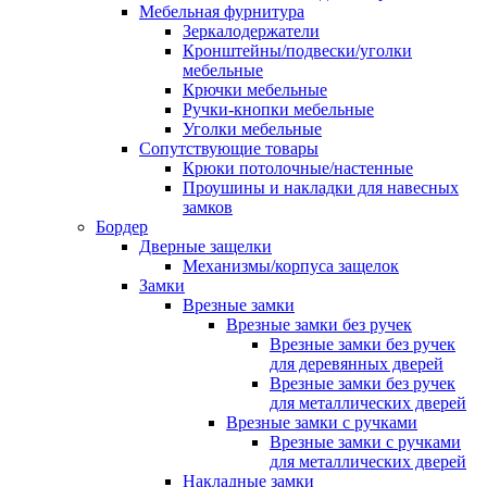
Мебельная фурнитура
Зеркалодержатели
Кронштейны/подвески/уголки
мебельные
Крючки мебельные
Ручки-кнопки мебельные
Уголки мебельные
Сопутствующие товары
Крюки потолочные/настенные
Проушины и накладки для навесных
замков
Бордер
Дверные защелки
Механизмы/корпуса защелок
Замки
Врезные замки
Врезные замки без ручек
Врезные замки без ручек
для деревянных дверей
Врезные замки без ручек
для металлических дверей
Врезные замки с ручками
Врезные замки с ручками
для металлических дверей
Накладные замки