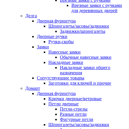
Врезные замки с ручками
Врезные замки с ручками
для деревянных дверей
Делга
Дверная фурнитура
Шпингалеты/засовы/задвижки
Задвижки/шпингалеты
Дверные ручки
Ручки-скобы
Замки
Навесные замки
Обычные навесные замки
Накладные замки
Накладные замки общего
назначения
Сопутствующие товары
Заготовки для ключей и прочие
Домарт
Дверная фурнитура
Крючки дверные/ветровые
Петли дверные
Петли-стрелы
Разные петли
Фигурные петли
Шпингалеты/засовы/задвижки