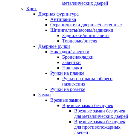
металлических дверей
Крит
Дверная фурнитура
Антипаника
Ограничители дверные/настенные
Шпингалеты/засовы/задвижки
Задвижки/шпингалеты
Торцевые/ригеля
Дверные ручки
Накладки/завертки
Броненакладки
Завертки
Накладки
Ручки на планке
Ручки на планке общего
назначения
Ручки на розетке
Замки
Врезные замки
Врезные замки без ручек
Врезные замки без ручек
для металлических дверей
Врезные замки без ручек
для противопожарных
дверей