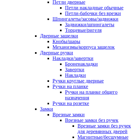
Петли дверные
Петли накладные обычные
Петли-бабочки без врезки
Шпингалеты/засовы/задвижки
Задвижки/шпингалеты
Торцевые/ригеля
Дверные защелки
Кнобы/шары
Механизмы/корпуса защелок
Дверные ручки
Накладки/завертки
Броненакладки
Завертки
Накладки
Ручки круглые дверные
Ручки на планке
Ручки на планке общего
назначения
Ручки на розетке
Замки
Врезные замки
Врезные замки без ручек
Врезные замки без ручек
для деревянных дверей
Магнитные/бесшумные