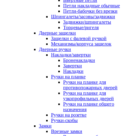
Ввертные петли
Петли накладные обычные
Петли-бабочки без врезки
Шпингалеты/засовы/задвижки
Задвижки/шпингалеты
Торцевые/ригеля
Дверные защелки
Защелки с фалевой ручкой
Механизмы/корпуса защелок
Дверные ручки
Накладки/завертки
Броненакладки
Завертки
Накладки
Ручки на планке
Ручки на планке для
противопожарных дверей
Ручки на планке для
узкопрофильных дверей
Ручки на планке общего
назначения
Ручки на розетке
Ручки-скобы
Замки
Врезные замки