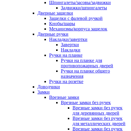
Шпингалеты/засовы/задвижки
Задвижки/шпингалеты
Дверные защелки
Защелки с фалевой ручкой
Кнобы/шары
Механизмы/корпуса защелок
Дверные ручки
Накладки/завертки
Завертки
Накладки
Ручки на планке
Ручки на планке для
противопожарных дверей
Ручки на планке общего
назначения
Ручки на розетке
Доводчики
Замки
Врезные замки
Врезные замки без ручек
Врезные замки без ручек
для деревянных дверей
Врезные замки без ручек
для металлических дверей
Врезные замки без ручек