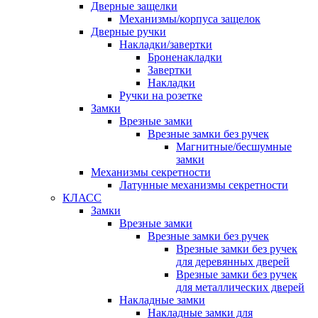
Дверные защелки
Механизмы/корпуса защелок
Дверные ручки
Накладки/завертки
Броненакладки
Завертки
Накладки
Ручки на розетке
Замки
Врезные замки
Врезные замки без ручек
Магнитные/бесшумные
замки
Механизмы секретности
Латунные механизмы секретности
КЛАСС
Замки
Врезные замки
Врезные замки без ручек
Врезные замки без ручек
для деревянных дверей
Врезные замки без ручек
для металлических дверей
Накладные замки
Накладные замки для