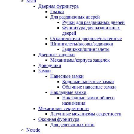
Msm
Дверная фурнитура
Глазки
Для раздвижных дверей
Ручки для раздвижных дверей
Фурнитура для раздвижных
дверей
Ограничители дверные/настенные
Шпингалеты/засовы/задвижки
Задвижки/шпингалеты
Дверные защелки
Механизмы/корпуса защелок
Доводчики
Замки
Навесные замки
Кодовые навесные замки
Обычные навесные замки
Накладные замки
Накладные замки общего
назначения
Механизмы секретности
Латунные механизмы секретности
Оконная фурнитура
Для деревянных окон
Notedo