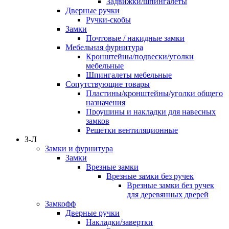
Задвижки/шпингалеты
Дверные ручки
Ручки-скобы
Замки
Почтовые / накидные замки
Мебельная фурнитура
Кронштейны/подвески/уголки
мебельные
Шпингалеты мебельные
Сопутствующие товары
Пластины/кронштейны/уголки общего
назначения
Проушины и накладки для навесных
замков
Решетки вентиляционные
З-Л
Замки и фурнитура
Замки
Врезные замки
Врезные замки без ручек
Врезные замки без ручек
для деревянных дверей
Замкофф
Дверные ручки
Накладки/завертки