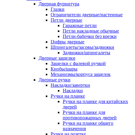
Дверная фурнитура
Глазки
Ограничители дверные/настенные
Петли дверные
Гаражные петли
Петли накладные обычные
Петли-бабочки без врезки
Цифры дверные
Шпингалеты/засовы/задвижки
Задвижки/шпингалеты
Дверные защелки
Защелки с фалевой ручкой
Кнобы/шары
Механизмы/корпуса защелок
Дверные ручки
Накладки/завертки
Накладки
Ручки на планке
Ручки на планке для китайских
дверей
Ручки на планке для
противопожарных дверей
Ручки на планке общего
назначения
Ручки на розетке