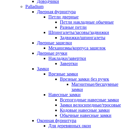
Доводчики
Palladium
Дверная фурнитура
Петли дверные
Петли накладные обычные
Разные петли
Шпингалеты/засовы/задвижки
Задвижки/шпингалеты
Дверные защелки
Механизмы/корпуса защелок
Дверные ручки
Накладки/завертки
Завертки
Замки
Врезные замки
Врезные замки без ручек
Магнитные/бесшумные
замки
Навесные замки
Всепогодные навесные замки
Замки велосипедные/тросовые
Кодовые навесные замки
Обычные навесные замки
Оконная фурнитура
Для деревянных окон