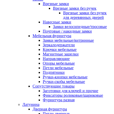
Врезные замки
Врезные замки без ручек
Врезные замки без ручек
для деревянных дверей
Навесные замки
Замки велосипедные/тросовые
Почтовые / накидные замки
Мебельная фурнитура
Замки мебельные/витринные
Зеркалодержатели
Крючки мебельные
Магнитные защелки
Направляющие
Опоры мебельные
Петли мебельные
Подпятники
Ручки-кнопки мебельные
Ручки-скобы мебельные
Сопутствующие товары
Заготовки для ключей и прочие
Фиксаторы роликовые/шариковые
Фурнитура разная
Латунина
Дверная фурнитура
Петли дверные