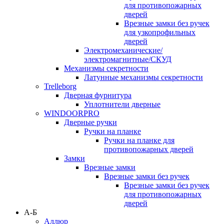
для противопожарных
дверей
Врезные замки без ручек
для узкопрофильных
дверей
Электромеханические/
электромагнитные/СКУД
Механизмы секретности
Латунные механизмы секретности
Trelleborg
Дверная фурнитура
Уплотнители дверные
WINDOORPRO
Дверные ручки
Ручки на планке
Ручки на планке для
противопожарных дверей
Замки
Врезные замки
Врезные замки без ручек
Врезные замки без ручек
для противопожарных
дверей
А-Б
Аллюр