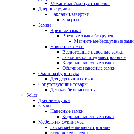
Механизмы/корпуса защелок
Дверные ручки
Накладки/завертки
Завертки
Замки
Врезные замки
Врезные замки без ручек
Магнитные/бесшумные замк
Навесные замки
Всепогодные навесные замки
Замки велосипедные/тросовые
Кодовые навесные замки
Обычные навесные замки
Оконная фурнитура
Для деревянных окон
Сопутствующие товары
Детская безопасность
Soller
Дверные ручки
Замки
Навесные замки
Кодовые навесные замки
Мебельная фурнитура
Замки мебельные/витринные
Зеркалодержатели