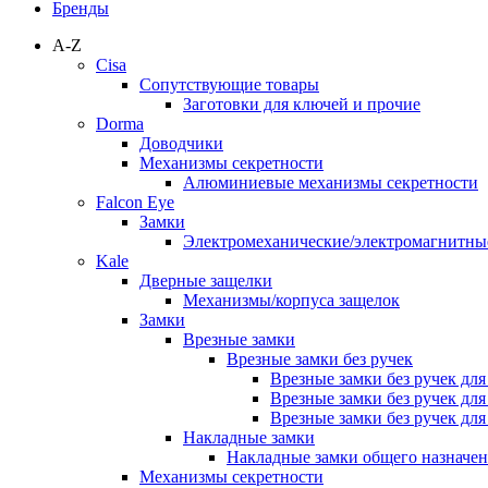
Бренды
A-Z
Cisa
Сопутствующие товары
Заготовки для ключей и прочие
Dorma
Доводчики
Механизмы секретности
Алюминиевые механизмы секретности
Falcon Eye
Замки
Электромеханические/электромагнитн
Kale
Дверные защелки
Механизмы/корпуса защелок
Замки
Врезные замки
Врезные замки без ручек
Врезные замки без ручек дл
Врезные замки без ручек дл
Врезные замки без ручек дл
Накладные замки
Накладные замки общего назначе
Механизмы секретности