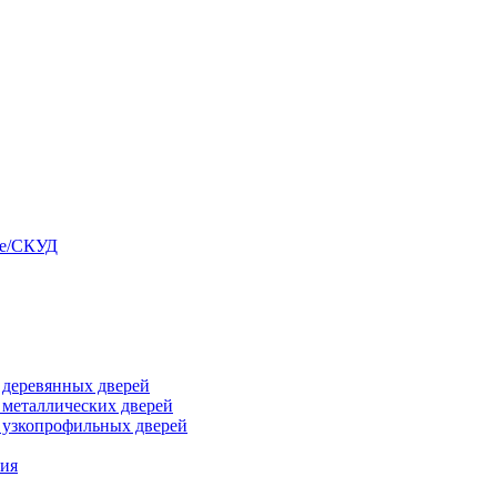
ые/СКУД
я деревянных дверей
я металлических дверей
я узкопрофильных дверей
ния