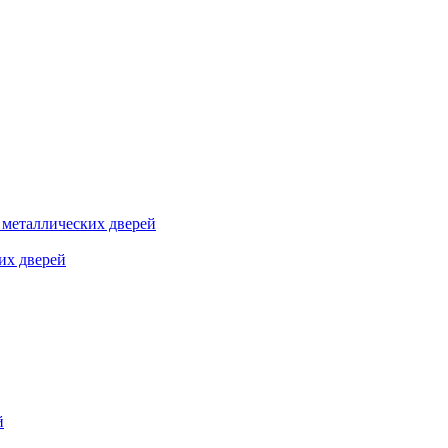
я металлических дверей
их дверей
й