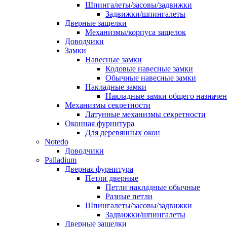
Шпингалеты/засовы/задвижки
Задвижки/шпингалеты
Дверные защелки
Механизмы/корпуса защелок
Доводчики
Замки
Навесные замки
Кодовые навесные замки
Обычные навесные замки
Накладные замки
Накладные замки общего назначе
Механизмы секретности
Латунные механизмы секретности
Оконная фурнитура
Для деревянных окон
Notedo
Доводчики
Palladium
Дверная фурнитура
Петли дверные
Петли накладные обычные
Разные петли
Шпингалеты/засовы/задвижки
Задвижки/шпингалеты
Дверные защелки