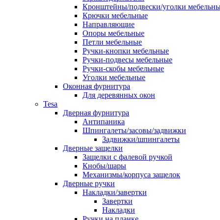
Кронштейны/подвески/уголки мебельн
Крючки мебельные
Направляющие
Опоры мебельные
Петли мебельные
Ручки-кнопки мебельные
Ручки-подвесы мебельные
Ручки-скобы мебельные
Уголки мебельные
Оконная фурнитура
Для деревянных окон
Tesa
Дверная фурнитура
Антипаника
Шпингалеты/засовы/задвижки
Задвижки/шпингалеты
Дверные защелки
Защелки с фалевой ручкой
Кнобы/шары
Механизмы/корпуса защелок
Дверные ручки
Накладки/завертки
Завертки
Накладки
Ручки на планке