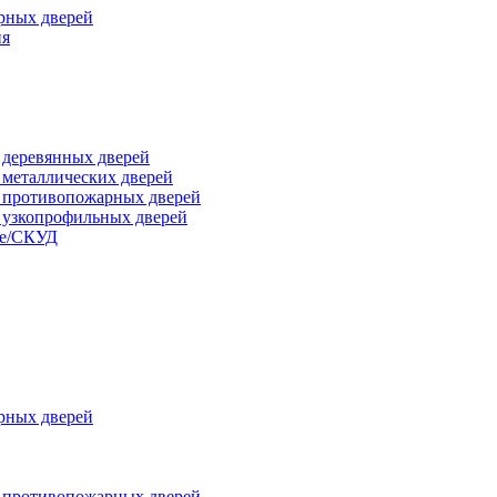
рных дверей
ия
я деревянных дверей
я металлических дверей
я противопожарных дверей
я узкопрофильных дверей
ые/СКУД
рных дверей
я противопожарных дверей