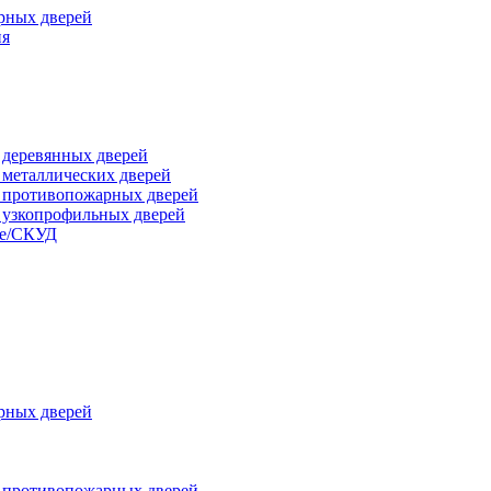
рных дверей
ия
я деревянных дверей
я металлических дверей
я противопожарных дверей
я узкопрофильных дверей
ые/СКУД
рных дверей
я противопожарных дверей