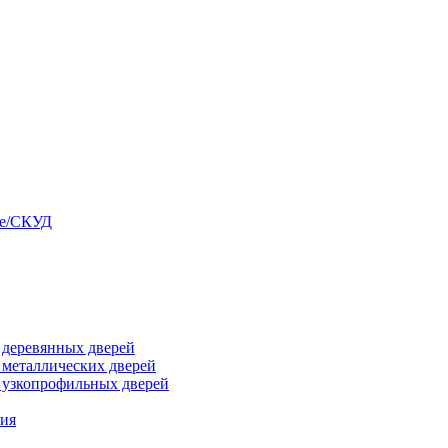
ые/СКУД
я деревянных дверей
я металлических дверей
я узкопрофильных дверей
ния