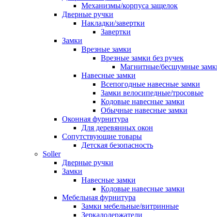
Механизмы/корпуса защелок
Дверные ручки
Накладки/завертки
Завертки
Замки
Врезные замки
Врезные замки без ручек
Магнитные/бесшумные замк
Навесные замки
Всепогодные навесные замки
Замки велосипедные/тросовые
Кодовые навесные замки
Обычные навесные замки
Оконная фурнитура
Для деревянных окон
Сопутствующие товары
Детская безопасность
Soller
Дверные ручки
Замки
Навесные замки
Кодовые навесные замки
Мебельная фурнитура
Замки мебельные/витринные
Зеркалодержатели