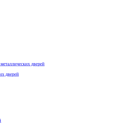
я металлических дверей
их дверей
й