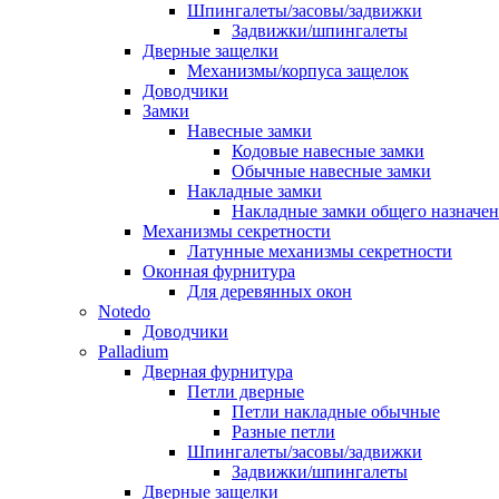
Шпингалеты/засовы/задвижки
Задвижки/шпингалеты
Дверные защелки
Механизмы/корпуса защелок
Доводчики
Замки
Навесные замки
Кодовые навесные замки
Обычные навесные замки
Накладные замки
Накладные замки общего назначе
Механизмы секретности
Латунные механизмы секретности
Оконная фурнитура
Для деревянных окон
Notedo
Доводчики
Palladium
Дверная фурнитура
Петли дверные
Петли накладные обычные
Разные петли
Шпингалеты/засовы/задвижки
Задвижки/шпингалеты
Дверные защелки