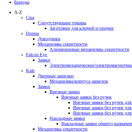
Бренды
A-Z
Cisa
Сопутствующие товары
Заготовки для ключей и прочие
Dorma
Доводчики
Механизмы секретности
Алюминиевые механизмы секретности
Falcon Eye
Замки
Электромеханические/электромагнитн
Kale
Дверные защелки
Механизмы/корпуса защелок
Замки
Врезные замки
Врезные замки без ручек
Врезные замки без ручек дл
Врезные замки без ручек дл
Врезные замки без ручек дл
Накладные замки
Накладные замки общего назначе
Механизмы секретности