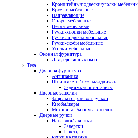
Кронштейны/подвески/уголки мебельн
Крючки мебельные
Направляющие
Опоры мебельные
Петли мебельные
Ручки-кнопки мебельные
Ручки-подвесы мебельные
Ручки-скобы мебельные
Уголки мебельные
Оконная фурнитура
Для деревянных окон
Tesa
Дверная фурнитура
Антипаника
Шпингалеты/засовы/задвижки
Задвижки/шпингалеты
Дверные защелки
Защелки с фалевой ручкой
Кнобы/шары
Механизмы/корпуса защелок
Дверные ручки
Накладки/завертки
Завертки
Накладки
Ручки на планке