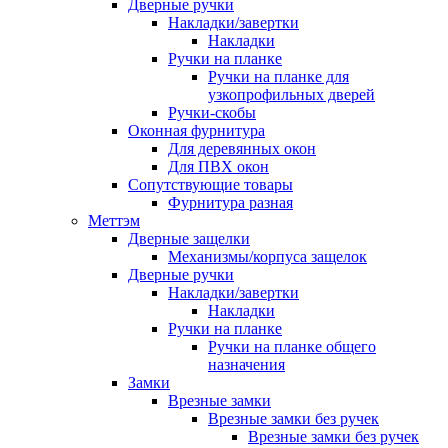
Дверные ручки
Накладки/завертки
Накладки
Ручки на планке
Ручки на планке для
узкопрофильных дверей
Ручки-скобы
Оконная фурнитура
Для деревянных окон
Для ПВХ окон
Сопутствующие товары
Фурнитура разная
Меттэм
Дверные защелки
Механизмы/корпуса защелок
Дверные ручки
Накладки/завертки
Накладки
Ручки на планке
Ручки на планке общего
назначения
Замки
Врезные замки
Врезные замки без ручек
Врезные замки без ручек