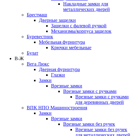
Накладные замки для
металлических дверей
Брестмаш
Дверные защелки
Защелки с фалевой ручкой
Механизмы/корпуса защелок
Буревестник
Мебельная фурнитура
Крючки мебельные
Булат
В-Ж
Вега Люкс
Дверная фурнитура
Глазки
Замки
Врезные замки
Врезные замки с ручками
Врезные замки с ручками
для деревянных дверей
ВПК НПО Машиностроения
Замки
Врезные замки
Врезные замки без ручек
Врезные замки без ручек
для металлических дверей