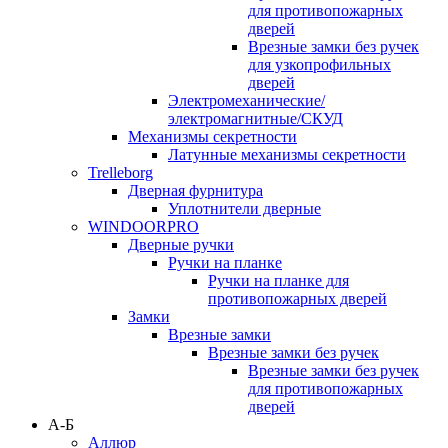
для противопожарных
дверей
Врезные замки без ручек
для узкопрофильных
дверей
Электромеханические/
электромагнитные/СКУД
Механизмы секретности
Латунные механизмы секретности
Trelleborg
Дверная фурнитура
Уплотнители дверные
WINDOORPRO
Дверные ручки
Ручки на планке
Ручки на планке для
противопожарных дверей
Замки
Врезные замки
Врезные замки без ручек
Врезные замки без ручек
для противопожарных
дверей
А-Б
Аллюр