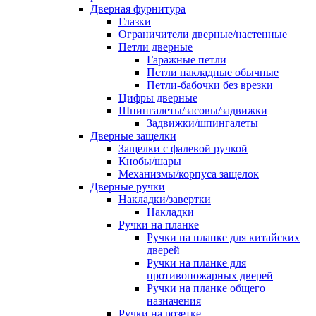
Дверная фурнитура
Глазки
Ограничители дверные/настенные
Петли дверные
Гаражные петли
Петли накладные обычные
Петли-бабочки без врезки
Цифры дверные
Шпингалеты/засовы/задвижки
Задвижки/шпингалеты
Дверные защелки
Защелки с фалевой ручкой
Кнобы/шары
Механизмы/корпуса защелок
Дверные ручки
Накладки/завертки
Накладки
Ручки на планке
Ручки на планке для китайских
дверей
Ручки на планке для
противопожарных дверей
Ручки на планке общего
назначения
Ручки на розетке